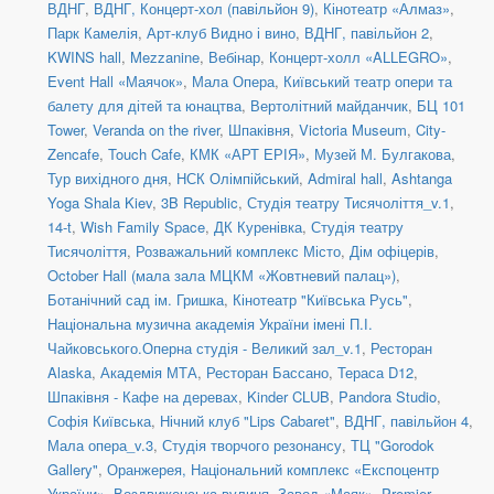
ВДНГ
,
ВДНГ, Концерт-хол (павільйон 9)
,
Кінотеатр «Алмаз»
,
Парк Камелія
,
Арт-клуб Видно і вино
,
ВДНГ, павільйон 2
,
KWINS hall
,
Mezzanine
,
Вебінар
,
Концерт-холл «ALLEGRO»
,
Event Hall «Маячок»
,
Мала Опера
,
Київський театр опери та
балету для дітей та юнацтва
,
Вертолітний майданчик
,
БЦ 101
Tower
,
Veranda on the river
,
Шпаківня
,
Victoria Museum
,
City-
Zencafe
,
Touch Cafe
,
КМК «АРТ ЕРІЯ»
,
Музей М. Булгакова
,
Тур вихідного дня
,
НСК Олімпійський
,
Admiral hall
,
Ashtanga
Yoga Shala Kiev
,
3B Republic
,
Студія театру Тисячоліття_v.1
,
14-t
,
Wish Family Space
,
ДК Куренівка
,
Студія театру
Тисячоліття
,
Розважальний комплекс Місто
,
Дім офіцерів
,
October Hall (мала зала МЦКМ «Жовтневий палац»)
,
Ботанічний сад ім. Гришка
,
Кінотеатр "Київська Русь"
,
Національна музична академія України імені П.І.
Чайковського.Оперна студія - Великий зал_v.1
,
Ресторан
Alaska
,
Академія МТА
,
Ресторан Бассано
,
Тераса D12
,
Шпаківня - Кафе на деревах
,
Kinder CLUB
,
Pandora Studio
,
Софія Київська
,
Нічний клуб "Lips Cabaret"
,
ВДНГ, павільйон 4
,
Мала опера_v.3
,
Студія творчого резонансу
,
ТЦ "Gorodok
Gallery"
,
Оранжерея, Національний комплекс «Експоцентр
України»
,
Воздвиженська вулиця
,
Завод «Маяк»
,
Premier