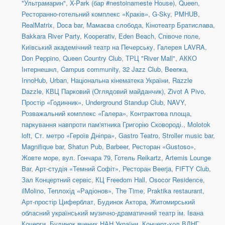
"Ультрамарин"
,
X-Park (бар #nestoinameste House)
,
Queen
,
Ресторанно-готельний комплекс «Краків»
,
G-Sky
,
PMHUB
,
RealMatrix
,
Doca bar
,
Мамаєва слобода
,
Кінотеатр Братислава
,
Bakkara River Party
,
Kooperativ
,
Eden Beach
,
Співоче поле
,
Київський академічний театр на Печерську
,
Галерея LAVRA
,
Don Peppino
,
Queen Country Club
,
ТРЦ "River Mall"
,
АККО
Інтернешнл
,
Campus community
,
32 Jazz Club
,
Beerжа
,
InnoHub
,
Urban
,
Національна кінематека України
,
Razzle
Dazzle
,
КВЦ Парковий (Оглядовий майданчик)
,
Zivot A Pivo
,
Простір «Годинник»
,
Underground Standup Club
,
NAVY
,
Розважальний комплекс «Галера»
,
Контрактова площа,
паркування навпроти пам'ятника Григорію Сковороді.
,
Molotok
loft
,
Ст. метро «Героїв Дніпра»
,
Gastro Teatro
,
Stroller music bar
,
Magnifique bar
,
Shatun Pub
,
Barbeer
,
Ресторан «Gustoso»
,
Жовте море
,
вул. Гончара 79
,
Готель Reikartz
,
Artemis Lounge
Bar
,
Арт-студія «Темний Софіт»
,
Ресторан Beerja
,
FIFTY Club
,
Зал Концертний сервіс
,
КЦ Freedom Hall
,
Osocor Residence
,
ilMolino
,
Теплохід «Радіонов»
,
The Time
,
Praktika restaurant
,
Арт-простір Циферблат
,
Будинок Актора
,
Житомирський
обласний український музично-драматичний театр ім. Івана
Кочерги
,
Будинок вчених НАН України
,
Концерт-хол ВДНГ
,