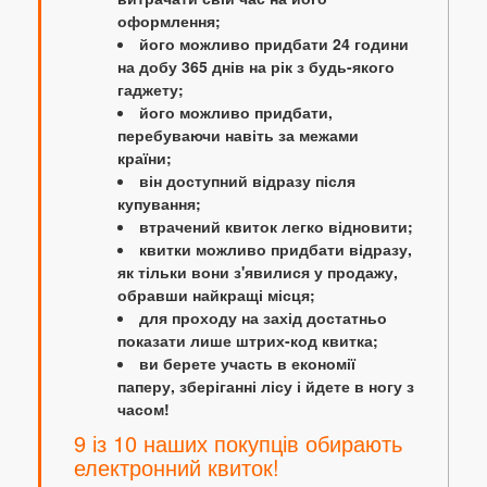
оформлення;
його можливо придбати 24 години
на добу 365 днів на рік з будь-якого
гаджету;
його можливо придбати,
перебуваючи навіть за межами
країни;
він доступний відразу після
купування;
втрачений квиток легко відновити;
квитки можливо придбати відразу,
як тільки вони з'явилися у продажу,
обравши найкращі місця;
для проходу на захід достатньо
показати лише штрих-код квитка;
ви берете участь в економії
паперу, зберіганні лісу і йдете в ногу з
часом!
9 із 10 наших покупців обирають
електронний квиток!