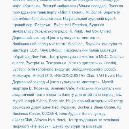
кафе «Катюша»
,
Виїзний майданчик (Вільна посадка)
,
Зупинка
громадського транспорту «Міст Патона»
,
М. Золоті Ворота (у
вестибюлі біля ескалатора)
,
Національний художній музей
,
Ігровий бар "Respawn"
,
Event Hall Freedom
,
Будинок
звукозапису Українського радіо
,
K.Point
,
Red Sox United
,
Державний заклад «Центр культури та мистецтв»
,
Національний палац мистецтв "Україна".
,
Будинок культури та
мистецтв СБУ
,
Клуб BINGO
,
Національний палац мистецтв
«Україна»_New Fan
,
Центр культури та мистецтв МВС
,
Creative
quarter
,
Зустріч: м. Театральна (біля кондитерських кіосків).
,
Зустріч: біля головного входу до Володимирського Собору
,
Максимум
,
ArtHall D12
,
«RECONQUISTA» Club
,
ТАО Event Hall
,
Державний заклад «Центр культури та мистецтв»
,
Музей-
квартира В. Косенка
,
Scenario Cafe
,
Київський муніципальний
академічний театр опери та балету для дітей та юнацтва_new
,
Музей історії Києва
,
Soda bar
,
Національний академічний театр
російської драмі імені Лесі Українки
,
Docker`s Blues Corner
,
IQ
Business Center
,
CLOSER
,
Біля будівлі бізнес-центру
,
32JazzClub
,
Alfavito Kyiv Hotel
,
Центр художньої та технічної
творчості «Печерськ»
,
Центр культури та мистецтв