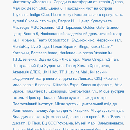
кінотеатру «Жовтень»
,
Середина платформи ст. героїв Дніпра
,
Маячок Beach Club
,
Сцена 6
,
Пішохідний міст на острові
Труханів
,
Indigo Club
,
Початок: кут Бехтерівського провулка та
вулиці Січових стрільців
,
Regent Hill
,
Центр Культури та
Мистецтв МВС України
,
КВЦ Парковий
,
Golden Gate
,
Бізнес-
центр Башта 5
,
Національний академічний драматичний театр
ім. І. Франка
,
Театр Особистості
,
Будинок кіно. Червоний зал
,
MonteRay Live Stage
,
Палац України
,
Bingo
,
Кірха Святої
Катерини
,
Fantastic home
,
Національна опера України ім.
Т.Г.Шевченка
,
Відьма бар - Лиса гора
,
Мала Опера_v.2 Fan
,
Центральний Дім Художника
,
Гранд-Холл «Хрещатик»
,
Академія ДПЕК
,
ЦКІ НАУ
,
ТРЦ Lavina Mall
,
Київський
академічний театр юного глядача на Липках.
,
ЄКЦ «Краків»
мала зала 1-й поверх
,
Klitschko Expo
,
Київська фортеця
,
Attic
Space
,
Пам'ятник Г. Сковороді, Контрактова пл.
,
Місце зустрічі
готель «Прем'єр Палас»
,
Місце зустрічі вихід з метро
Політехнічний інститут
,
Місце зустрічі центральний вхід до
Жовтневого палацу
,
Арт-студія «Ліхтарик»
,
Місце зустрічі вул.
Володимирська, 4 (зі сторони Десятинного пров.)
,
Бар "Бармен
диктат"
,
D.Fleur
,
Бц COOP-Україна
,
Музей Марії Заньковецької
,
Tauvers Gallery International
,
Початок екскурсії біля входу до