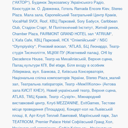
("АКТОР")
,
Будинок Звукозапису Українського Радіо
,
Кіностудія ім. О. Довженка
,
Готель Ramada Encore Kiev
,
Stereo
Plaza. Мала зала
,
Європейський Театральний Центр Краків
,
VocalHall SVOI
,
Roof
,
КВЦ Парковий
,
Sory Бабуся
,
Caribbean
Club
,
Стадіон Старт
,
М Політехнічний Інститут
,
Житній ринок
,
Chamber Plaza
,
FAIRMONT GRAND HOTEL зал "ATRIUM"
,
L`Kafa Cafe
,
КВЦ Парковий
,
НСК "Олімпійський" / NSC
"Olympiyskiy"
,
Річковий вокзал
,
''ATLAS
,
БЦ Леонардо
,
Театр-
студія Тисячоліття
,
МЦКМ ПУ (Жовтневий палац)
,
CHI by
Decadence House
,
Театр на Михайлівській, Верхня сцена
,
Палац культури КПІ
,
Bel etage
,
Біля входу в особняк
Лібермана, вул. Банкова, 2
,
Київська Консерваторія
,
Національна спілка композиторів України
,
Stereo Plaza_малий
зал
,
Театральна лабораторія
,
Театр «МежIIIКолон» (Актова
зала КИСІТ КНЕУ)
,
Новий український театр, Верхня сцена
,
ATLAS
,
ТМЦ Краків
,
Театр «Сузір'я»
,
Міжнародний
виставковий центр
,
Клуб MEZZANINE
,
ExitGames
,
Тестове
місце проведення (Площадка)
,
Концерт-хол на Львівській
площі, 8
,
Арт-Клуб Теплий Ламповий
,
Маріїнський парк
,
Зал
TEATROOM
,
Premier Palace Hotel Софіївський Гранд Хол
,
Національний заповідник «Софія Київська»
,
Національна