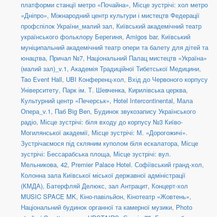
платформи станції метро «Почайна»
,
Місце зустрічі: хол метро
«Дніпро»
,
Міжнародний центр культури і мистецтв Федерації
профспілок України_малий зал
,
Київський академічний театр
українського фольклору Берегиня
,
Amigos bar
,
Київський
муніципальний академічний театр опери та балету для дітей та
юнацтва
,
Причал №7
,
Національний Палац мистецтв «Україна»
(малий зал)_v.1
,
Академія Традиційної Тибетської Медицини
,
Tao Event Hall
,
UBI Конференц-хол
,
Вхід до Червоного корпусу
Університету
,
Парк ім. Т. Шевченка
,
Кирилівська церква
,
Культурний центр «Печерськ»
,
Hotel Intercontinental
,
Мала
Опера_v.1
,
Паб Big Ben
,
Будинок звукозапису Українського
радіо
,
Місце зустрічі: біля входу до корпусу №3 Київо-
Могилянської академії
,
Місце зустрічі: М. «Дорогожичі».
Зустрічаємося під скляним куполом біля ескалатора
,
Місце
зустрічі: Бессарабська площа
,
Місце зустрічі: вул.
Мельникова, 42
,
Premier Palace Hotel. Софіївський гранд-хол
,
Колонна зала Київської міської державної адміністрації
(КМДА)
,
Батерфляй Делюкс, зал Антрацит
,
Концерт-хол
MUSIC SPACE MK
,
Кіно-павільйон
,
Кінотеатр «Жовтень»
,
Національний будинок органної та камерної музики
,
Photo