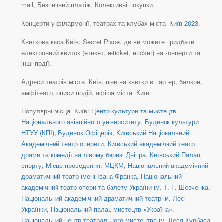
mail, Безпечний платіж, Колективні покупки.
Концерти у філармонії, театрах та клубах міста
Київ 2023
.
Квиткова каса Київ, Secret Place, де ви можете придбати
електронний квиток (етикет, e-ticket, eticket) на концерти та
інші події.
Адреси театрів міста Київ, ціни на квитки в партер, балкон,
амфітеатр, описи подій, афіша міста Київ.
Популярні місця Київ:
Центр культури та мистецтв
Національного авіаційного університету
,
Будинок культури
НТУУ (КПІ)
,
Будинок Офіцерів
,
Київський Національний
Академічний театр оперети
,
Київський академічний театр
драми та комедії на лівому березі Дніпра
,
Київський Палац
спорту
,
Місце проведення: МЦКМ
,
Національний академічний
драматичний театр імені Івана Франка
,
Національний
академічний театр опери та балету України ім. Т. Г. Шевченка
,
Національний академічний драматичний театр ім. Лесі
Українки
,
Національний палац мистецтв «Україна»
,
Національний центр театрального мистецтва ім. Леся Курбаса