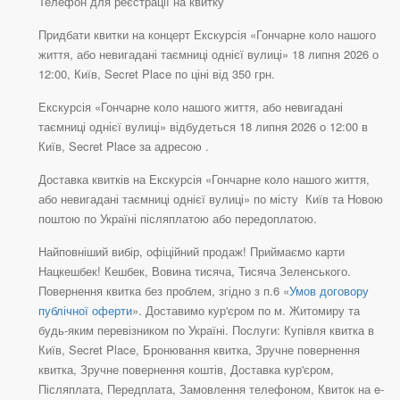
Телефон для реєстрації на квитку
Придбати квитки на концерт Екскурсія «Гончарне коло нашого
життя, або невигадані таємниці однієї вулиці» 18 липня 2026 о
12:00, Київ, Secret Place по ціні від 350 грн.
Екскурсія «Гончарне коло нашого життя, або невигадані
таємниці однієї вулиці» відбудеться 18 липня 2026 о 12:00 в
Київ, Secret Place за адресою .
Доставка квитків на Екскурсія «Гончарне коло нашого життя,
або невигадані таємниці однієї вулиці» по місту Київ та Новою
поштою по Україні післяплатою або передоплатою.
Найповніший вибір, офіційний продаж! Приймаємо карти
Нацкешбек! Кешбек, Вовина тисяча, Тисяча Зеленського.
Повернення квитка без проблем, згідно з п.6 «
Умов договору
публічної оферти
». Доставимо кур'єром по м. Житомиру та
будь-яким перевізником по Україні. Послуги: Купівля квитка в
Київ, Secret Place, Бронювання квитка, Зручне повернення
квитка, Зручне повернення коштів, Доставка кур'єром,
Післяплата, Передплата, Замовлення телефоном, Квиток на e-