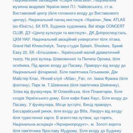
музична академія України імені П.І. Чайковського
,
ст.м.
Виставковий центр (біля головного входу до Виставкового
центру)
,
Національний палац мистецтв «Україна»_New
,
ATLAS
(ex-Юність)
,
БК КПІ
,
Будинок художника
,
Bel etage CONCERT
CLUB
,
ДЗ «Центр культури та мистецтв»
,
ДK Дніпроспецсталь
,
ЦКМ НАУ
,
Національний авіаційний університет біля літака
,
Grand Hall Khreschatyk
,
Театр-студія Splash
,
Shooters, Speak
Easy 22
,
БК «Більшовик»
,
Український малий драматичний
театр
,
На розі вулиць Шовковичної та Пилипа Орлика, біля
особняка
,
Під аркою входу до Пасажу
,
Праворуч від входу до
Національної філармонії
,
Біля пам'ятника Гетьманові
,
Дім
Майстер Клас
,
Нічний клуб «Atlas»_Fan
,
пл. Івана Франка (біля
фонтану)
,
Парк ім. Т.Шевченка (біля пам'ятника Шевченку)
,
Зліва від фунікулера
,
М Олімпійська, біля Планетарію
,
Біля
сходів Українського дому
,
Біля кафе Кава Хаус
,
Біля входу до
Пасажу
,
У фунікулера
,
Місце зустрічі
,
Вихід праворуч
,
Бессарабський ринок, біля входу до Billa
,
Ліворуч від входу
біля туристичної карти
,
В агентства путівок, що горять
,
Національна асоціація «Укрзернопродукт»
,
м. Золоті ворота
біля пам'ятника Ярославу Мудрому
,
Біля входу до Будинку