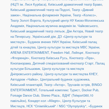
(НЦТІ ім. Леся Курбаса)
,
Київський драматичний театр Браво
,
Київський драматичний театр на Подолі
,
Театр «Дивний
замок»
,
Національна філармонія України
,
Театр «Колесо»
,
Театр Золоті Ворота
,
Культурний центр НУ Києво-Могилянська
Академія
,
Національна музична академія ім. Чайковського
,
Київський академічний театр ляльок
,
Дім Актора
,
Новий театр
на Печерську
,
Український дім
,
ДЗ «Центр культури та
мистецтв»
,
Будинок вчених НАН України
,
Київський палац
дітей та юнацтва
,
Центр культури та мистецтв МВС України
,
ARENA ENTERTAINMENT
,
Freedom Hall
,
Лейпциг
,
Кінотеатр
«Флоренція»
,
Кінотеатр Київська Русь
,
Кінотеатр «Ліра»
,
Кінопанорама
,
Дитячий спеціалізований кінотеатр Старт
,
Палац
культури Більшовик
,
Центр культури та мистецтв
Дніпровського району
,
Центр культури та мистецтва КНЕУ
,
Автодром «Чайка»
,
Центральний будинок художника
,
Київський планетарій
,
Театр «Актор»
,
Труханів острів
,
BINGO
ENTERTAINMENT
,
Готельний комплекс Турист
,
Docker Pub
,
Forsage Dance Club
,
Stereo Plaza.
,
ВДНГ (Teleport360,10
павільйон)
,
Концерт-хол «Allegro»
,
Центр Культури та
Мистецтв
,
НСК "Олімпійський" / NSC "Olympiyskiy"
,
«Будинок