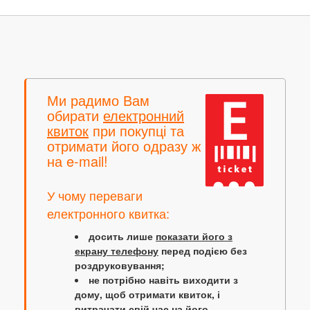
Ми радимо Вам
обирати
електронний
квиток
при покупці та
отримати його одразу ж
на e-mail!
У чому переваги
електронного квитка:
досить лише
показати його з
екрану телефону
перед подією без
роздруковування;
не потрібно навіть виходити з
дому, щоб отримати квиток, і
витрачати свій час на його