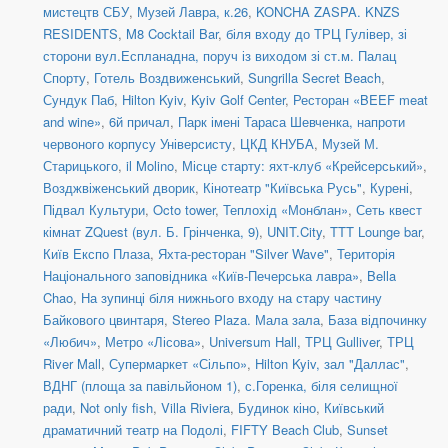
мистецтв СБУ
,
Музей Лавра, к.26
,
KONCHA ZASPA. KNZS
RESIDENTS
,
M8 Cocktail Bar
,
біля входу до ТРЦ Гулівер, зі
сторони вул.Еспланадна, поруч із виходом зі ст.м. Палац
Спорту
,
Готель Воздвиженський
,
Sungrilla Secret Beach
,
Сундук Паб
,
Hilton Kyiv
,
Kyiv Golf Center
,
Ресторан «BEEF meat
and wine»
,
6й причал
,
Парк імені Тараса Шевченка, напроти
червоного корпусу Універсисту
,
ЦКД КНУБА
,
Музей М.
Старицького
,
il Molino
,
Місце старту: яхт-клуб «Крейсерський»
,
Возджвіженський дворик
,
Кінотеатр "Київська Русь"
,
Курені
,
Підвал Культури
,
Octo tower
,
Теплохід «Монблан»
,
Сеть квест
кімнат ZQuest (вул. Б. Грінченка, 9)
,
UNIT.City
,
TTT Lounge bar
,
Київ Експо Плаза
,
Яхта-ресторан "Silver Wave"
,
Територія
Національного заповідника «Київ-Печерська лавра»
,
Bella
Chao
,
На зупинці біля нижнього входу на стару частину
Байкового цвинтаря
,
Stereo Plaza. Мала зала
,
База відпочинку
«Любич»
,
Метро «Лісова»
,
Universum Hall
,
ТРЦ Gulliver
,
ТРЦ
River Mall
,
Супермаркет «Сільпо»
,
Hilton Kyiv, зал "Даллас"
,
ВДНГ (площа за павільйоном 1)
,
с.Горенка, біля селищної
ради
,
Not only fish
,
Villa Riviera
,
Будинок кіно
,
Київський
драматичний театр на Подолі
,
FIFTY Beach Club
,
Sunset