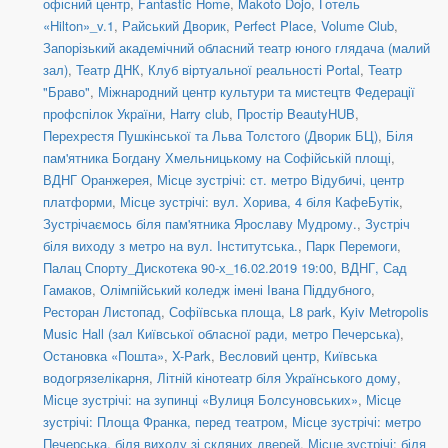
офісний центр
,
Fantastic Home
,
Makoto Dojo
,
Готель
«Hilton»_v.1
,
Райський Дворик
,
Perfect Place
,
Volume Club
,
Запорізький академічний обласний театр юного глядача (малий
зал)
,
Театр ДНК
,
Клуб віртуальної реальності Portal
,
Театр
"Браво"
,
Міжнародний центр культури та мистецтв Федерації
профспілок України
,
Harry club
,
Простір BeautyHUB
,
Перехрестя Пушкінської та Льва Толстого (Дворик БЦ)
,
Біля
пам'ятника Богдану Хмельницькому на Софійській площі
,
ВДНГ Оранжерея
,
Місце зустрічі: ст. метро Відубичі, центр
платформи
,
Місце зустрічі: вул. Хорива, 4 біля КафеБутік
,
Зустрічаємось біля пам'ятника Ярославу Мудрому.
,
Зустріч
біля виходу з метро на вул. Інститутська.
,
Парк Перемоги
,
Палац Спорту_Дискотека 90-х_16.02.2019 19:00
,
ВДНГ, Сад
Гамаков
,
Олімпійський коледж імені Івана Піддубного
,
Ресторан Листопад
,
Софіївська площа
,
L8 park
,
Kyiv Metropolis
Music Hall (зал Київської обласної ради, метро Печерська)
,
Остановка «Пошта»
,
X-Park
,
Весловий центр
,
Київська
водогрязелікарня
,
Літній кінотеатр біля Українського дому
,
Місце зустрічі: на зупинці «Вулиця Болсуновських»
,
Місце
зустрічі: Площа Франка, перед театром
,
Місце зустрічі: метро
Печерська, біля виходу зі скляних дверей
,
Місце зустрічі: біля