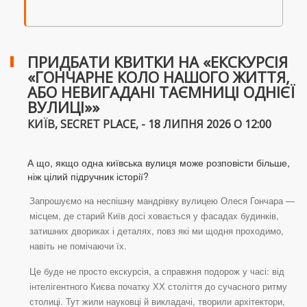
ПРИДБАТИ КВИТКИ НА «ЕКСКУРСІЯ
«ГОНЧАРНЕ КОЛО НАШОГО ЖИТТЯ,
АБО НЕВИГАДАНІ ТАЄМНИЦІ ОДНІЄЇ
ВУЛИЦІ»»
КИЇВ, SECRET PLACE, - 18 ЛИПНЯ 2026 О 12:00
А що, якщо одна київська вулиця може розповісти більше,
ніж цілий підручник історії?
Запрошуємо на неспішну мандрівку вулицею Олеся Гончара —
місцем, де старий Київ досі ховається у фасадах будинків,
затишних двориках і деталях, повз які ми щодня проходимо,
навіть не помічаючи їх.
Це буде не просто екскурсія, а справжня подорож у часі: від
інтелігентного Києва початку ХХ століття до сучасного ритму
столиці. Тут жили науковці й викладачі, творили архітектори,