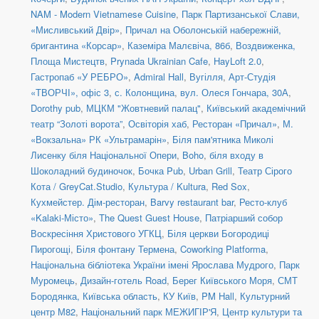
NAM - Modern Vietnamese Cuisine
,
Парк Партизанської Слави,
«Мисливський Двір»
,
Причал на Оболонській набережній,
бригантина «Корсар»
,
Каземіра Малєвіча, 86б
,
Воздвиженка,
Площа Мистецтв
,
Prynada Ukrainian Cafe
,
HayLoft 2.0
,
Гастропаб «У РЕБРО»
,
Admiral Hall
,
Вугілля
,
Арт-Студія
«ТВОРЧІ», офіс 3
,
с. Колонщина
,
вул. Олеся Гончара, 30А
,
Dorothy pub
,
МЦКМ "Жовтневий палац"
,
Київський академічний
театр “Золоті ворота”
,
Освіторія хаб
,
Ресторан «Причал»
,
М.
«Вокзальна» РК «Ультрамарін»
,
Біля пам'ятника Миколі
Лисенку біля Національної Опери
,
Boho
,
біля входу в
Шоколадний будиночок
,
Бочка Pub
,
Urban Grill
,
Театр Сірого
Кота / GreyCat.Studio
,
Культура / Kultura
,
Red Sox
,
Кухмейстер. Дім-ресторан
,
Barvy restaurant bar
,
Ресто-клуб
«Kalaki-Місто»
,
The Quest Guest House
,
Патріарший собор
Воскресіння Христового УГКЦ
,
Біля церкви Богородиці
Пирогощі
,
Біля фонтану Термена
,
Coworking Platforma
,
Національна бібліотека України імені Ярослава Мудрого
,
Парк
Муромець
,
Дизайн-готель Road
,
Берег Київського Моря
,
СМТ
Бородянка, Київська область
,
КУ Київ
,
PM Hall
,
Культурний
центр М82
,
Національний парк МЕЖИГІР'Я
,
Центр культури та