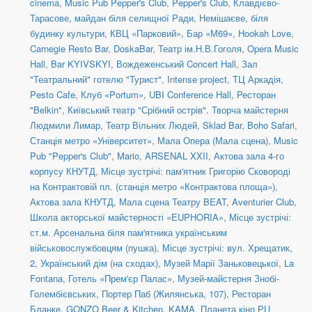
cinema
,
Music Pub Pepper's Club
,
Pepper's Club
,
Клавдієво-
Тарасове, майдан біля селищної Ради
,
Немішаєве, біля
будинку культури
,
КВЦ «Парковий»
,
Бар «М69»
,
Hookah Love
,
Carnegie Resto Bar
,
DoskaBar
,
Театр ім.Н.В.Гоголя
,
Opera Music
Hall
,
Bar KYIVSKYI
,
Вождеженський Concert Hall
,
Зал
"Театральний" готелю "Турист"
,
Intense project
,
ТЦ Аркадія,
Pesto Cafe
,
Клуб «Portum»
,
UBI Conference Hall
,
Ресторан
"Belkin"
,
Київський театр "Срібний острів". Творча майстерня
Людмили Лимар
,
Театр Вільних Людей
,
Sklad Bar
,
Boho Safari
,
Станція метро «Університет»
,
Мала Опера (Мала сцена)
,
Music
Pub "Pepper's Club"
,
Mario
,
ARSENAL XXII
,
Актова зала 4-го
корпусу КНУТД
,
Місце зустрічі: пам'ятник Григорію Сковороді
на Контрактовій пл. (станція метро «Контрактова площа»)
,
Актова зала КНУТД
,
Мала сцена Театру BEAT
,
Aventurier Club
,
Школа акторської майстерності «EUPHORIA»
,
Місце зустрічі:
ст.м. Арсенальна біля пам'ятника українським
військовослужбовцям (пушка)
,
Місце зустрічі: вул. Хрещатик,
2, Український дім (на сходах)
,
Музей Марії Заньковецької
,
La
Fontana
,
Готель «Прем'єр Палас»
,
Музей-майстерня Знобі-
Голембієвських
,
Портер Паб (Жилянська, 107)
,
Ресторан
Бланке
,
GONZO Beer & Kitchen
,
KAMA
,
Планета кіно РЦ