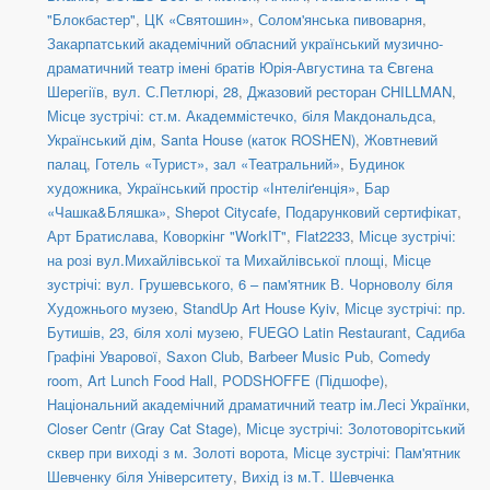
"Блокбастер"
,
ЦК «Святошин»
,
Солом'янська пивоварня
,
Закарпатський академічний обласний український музично-
драматичний театр імені братів Юрія-Августина та Євгена
Шерегіїв
,
вул. С.Петлюрі, 28
,
Джазовий ресторан CHILLMAN
,
Місце зустрічі: ст.м. Академмістечко, біля Макдональдса
,
Український дім
,
Santa House (каток ROSHEN)
,
Жовтневий
палац
,
Готель «Турист», зал «Театральний»
,
Будинок
художника
,
Український простір «Інтеліґенція»
,
Бар
«Чашка&Бляшка»
,
Shepot Citycafe
,
Подарунковий сертифікат
,
Арт Братислава
,
Коворкінг "WorkIT"
,
Flat2233
,
Місце зустрічі:
на розі вул.Михайлівської та Михайлівської площі
,
Місце
зустрічі: вул. Грушевського, 6 – пам'ятник В. Чорноволу біля
Художнього музею
,
StandUp Art House Kyiv
,
Місце зустрічі: пр.
Бутишів, 23, біля холі музею
,
FUEGO Latin Restaurant
,
Садиба
Графіні Уварової
,
Saxon Club
,
Barbeer Music Pub
,
Comedy
room
,
Art Lunch Food Hall
,
PODSHOFFE (Підшофе)
,
Національний академічний драматичний театр ім.Лесі Українки
,
Closer Centr (Gray Cat Stage)
,
Місце зустрічі: Золотоворітський
сквер при виході з м. Золоті ворота
,
Місце зустрічі: Пам'ятник
Шевченку біля Університету
,
Вихід із м.Т. Шевченка