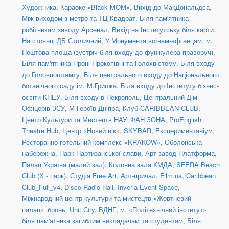
Художника
,
Караоке «Black MOM»
,
Вихід до МакДональдса
,
Між виходом з метро та ТЦ Квадрат
,
Біля пам'ятника
робітникам заводу Арсенал
,
Вихід на Інститутську біля карти
,
На стоянці ДБ Столичний
,
У Монумента воїнам-афганцям
,
м.
Поштова площа (зустріч біля входу до фунікулера праворуч)
,
Біля пам'ятника Проні Прокопівні та Голохвістому
,
Біля входу
до Головпоштамту
,
Біля центрального входу до Національного
ботанічного саду ім. М.Гришка
,
Біля входу до Інституту бізнес-
освіти КНЕУ
,
Біля входу в Некрополь
,
Центральний Дім
Офіцерів ЗСУ
,
М Героїв Дніпра
,
Клуб CARIBBEAN CLUB
,
Центр Культури та Мистецтв НАУ_ФАН ЗОНА
,
ProEnglish
Theatre Hub
,
Центр «Новий вік»
,
SKYBAR
,
Експериментаніум
,
Ресторанно-готельний комплекс «KRAKOW»
,
Оболонська
набережна
,
Парк Партизанської слави
,
Арт-завод Платформа
,
Палац Україна (малий зал)
,
Колонна зала КМДА
,
SFERA Beach
Club (Х - парк)
,
Студія Free Art
,
Арт-причал
,
Film.ua
,
Caribbean
Club_Full_v4
,
Disco Radio Hall
,
Inveria Event Space
,
Міжнародний центр культури та мистецтв «Жовтневий
палац»_бронь
,
Unit Сity
,
ВДНГ
,
м. «Політехнічний інститут»
біля пам'ятника загиблим викладачам та студентам
,
Біля