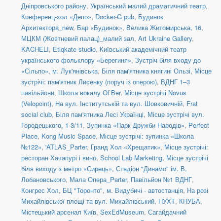
Дніпровського району
,
Український малий драматичний театр
,
Конференц-хол «Депо»
,
Docker-G pub
,
Будинок
Архитектора_new
,
Бар «Будинок»
,
Велика Житомирська, 16
,
МЦКМ (Жовтневий палац)_малий зал
,
Art Ukraine Gallery
,
KACHELI
,
Etiqkate studio
,
Київський академічний театр
українського фольклору «Берегиня»
,
Зустріч біля входу до
«Сільпо», м. Лук'янівська
,
Біля пам'ятника княгині Ользі
,
Місце
зустрічі: пам'ятник Лисенку (поруч із оперою)
,
ВДНГ 1–3
павільйони
,
Школа вокалу Ol`Ber
,
Місце зустрічі Novus
(Velopoint)
,
На вул. Інститутській та вул. Шовковичній
,
Frat
social сlub
,
Біля пам'ятника Лесі Українці
,
Місце зустрічі вул.
Городецького, 1-3/11
,
Зупинка «Парк Дружби Народів»
,
Perfect
Place
,
Kong Music Space
,
Місце зустрічі: зупинка «Школа
№122»
,
'ATLAS_Parter
,
Гранд Хол «Хрещатик»
,
Місце зустрічі:
ресторан Хачапурі і вино
,
School Lab Marketing
,
Місце зустрічі
біля виходу з метро «Сирець»
,
Стадіон "Динамо" ім. В.
Лобановського
,
Мала Опера_Parter
,
Павільйон №1 ВДНГ
,
Конгрес Хол
,
БЦ "Торонто"
,
м. Видубичі - автостанція
,
На розі
Михайлівської площі та вул. Михайлівський
,
НУХТ
,
КНУБА
,
Містецький арсенал Київ
,
SexEdMuseum
,
Сагайдачний