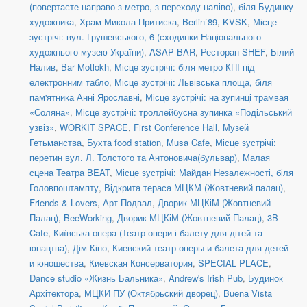
(повертаєте направо з метро, з переходу наліво)
,
біля Будинку
художника
,
Храм Микола Притиска
,
Berlin`89
,
KVSK
,
Місце
зустрічі: вул. Грушевського, 6 (сходинки Національного
художнього музею України)
,
ASAP BAR
,
Ресторан SHEF
,
Білий
Налив
,
Bar Motlokh
,
Місце зустрічі: біля метро КПІ під
електронним табло
,
Місце зустрічі: Львівська площа, біля
пам'ятника Анні Ярославні
,
Місце зустрічі: на зупинці трамвая
«Соляна»
,
Місце зустрічі: троллейбусна зупинка «Подільський
узвіз»
,
WORKIT SPACE
,
First Conference Hall
,
Музей
Гетьманства
,
Бухта food station
,
Musa Cafe
,
Місце зустрічі:
перетин вул. Л. Толстого та Антоновича(бульвар)
,
Малая
сцена Театра BEAT
,
Місце зустрічі: Майдан Незалежності, біля
Головпоштампту
,
Відкрита тераса МЦКМ (Жовтневий палац)
,
Friends & Lovers
,
Арт Подвал
,
Дворик МЦКіМ (Жовтневий
Палац)
,
BeeWorking
,
Дворик МЦКіМ (Жовтневий Палац)
,
3B
Cafe
,
Київська опера (Театр опери і балету для дітей та
юнацтва)
,
Дім Кіно
,
Киевский театр оперы и балета для детей
и юношества
,
Киевская Консерватория
,
SPECIAL PLACE
,
Dance studio «Жизнь Бальника»
,
Andrew's Irish Pub
,
Будинок
Архітектора
,
МЦКИ ПУ (Октябрьский дворец)
,
Buena Vista