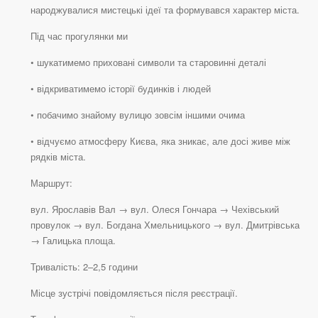
народжувалися мистецькі ідеї та формувався характер міста.
Під час прогулянки ми
• шукатимемо приховані символи та старовинні деталі
• відкриватимемо історії будинків і людей
• побачимо знайому вулицю зовсім іншими очима
• відчуємо атмосферу Києва, яка зникає, але досі живе між
рядків міста.
Маршрут:
вул. Ярославів Вал → вул. Олеся Гончара → Чехівський
провулок → вул. Богдана Хмельницького → вул. Дмитрівська
→ Галицька площа.
Тривалість: 2–2,5 години
Місце зустрічі повідомляється після реєстрації.