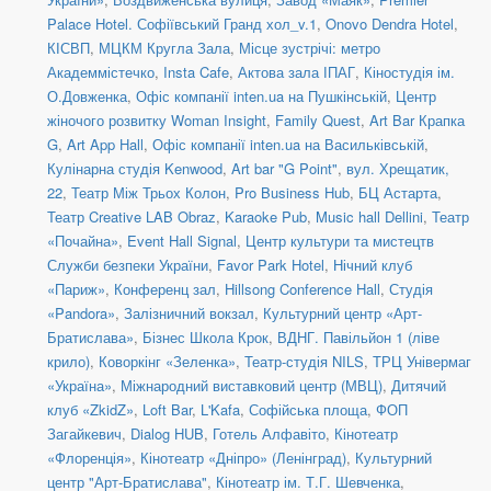
Palace Hotel. Софіївський Гранд хол_v.1
,
Onovo Dendra Hotel
,
КІСВП
,
МЦКМ Кругла Зала
,
Місце зустрічі: метро
Академмістечко
,
Insta Cafe
,
Актова зала ІПАГ
,
Кіностудія ім.
О.Довженка
,
Офіс компанії inten.ua на Пушкінській
,
Центр
жіночого розвитку Woman Insight
,
Family Quest
,
Art Bar Крапка
G
,
Art App Hall
,
Офіс компанії inten.ua на Васильківській
,
Кулінарна студія Kenwood
,
Art bar "G Point"
,
вул. Хрещатик,
22
,
Театр Між Трьох Колон
,
Pro Business Hub
,
БЦ Астарта
,
Театр Creative LAB Obraz
,
Karaoke Pub
,
Music hall Dellini
,
Театр
«Почайна»
,
Event Hall Signal
,
Центр культури та мистецтв
Служби безпеки України
,
Favor Park Hotel
,
Нічний клуб
«Париж»
,
Конференц зал
,
Hillsong Conference Hall
,
Студія
«Pandora»
,
Залізничний вокзал
,
Культурний центр «Арт-
Братислава»
,
Бізнес Школа Крок
,
ВДНГ. Павільйон 1 (ліве
крило)
,
Коворкінг «Зеленка»
,
Театр-студія NILS
,
ТРЦ Універмаг
«Україна»
,
Міжнародний виставковий центр (МВЦ)
,
Дитячий
клуб «ZkidZ»
,
Loft Bar
,
L'Kafa
,
Софійська площа
,
ФОП
Загайкевич
,
Dialog HUB
,
Готель Алфавіто
,
Кінотеатр
«Флоренція»
,
Кінотеатр «Дніпро» (Ленінград)
,
Культурний
центр "Арт-Братислава"
,
Кінотеатр ім. Т.Г. Шевченка
,