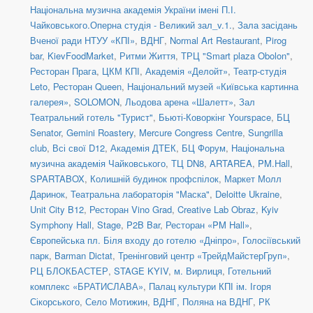
Національна музична академія України імені П.І.
Чайковського.Оперна студія - Великий зал_v.1.
,
Зала засідань
Вченої ради НТУУ «КПІ»
,
ВДНГ
,
Normal Art Restaurant
,
Pirog
bar
,
KievFoodMarket
,
Ритми Життя
,
ТРЦ "Smart plaza Obolon"
,
Ресторан Прага
,
ЦКМ КПІ
,
Академія «Делойт»
,
Театр-студія
Leto
,
Ресторан Queen
,
Національний музей «Київська картинна
галерея»
,
SOLOMON
,
Льодова арена «Шалетт»
,
Зал
Театральний готель "Турист"
,
Бьюті-Коворкінг Yourspace
,
БЦ
Senator
,
Gemini Roastery
,
Mercure Congress Centre
,
Sungrilla
club
,
Всі свої D12
,
Академія ДТЕК
,
БЦ Форум
,
Національна
музична академія Чайковського
,
ТЦ DN8
,
ARTAREA
,
PM.Hall
,
SPARTABOX
,
Колишній будинок профспілок
,
Маркет Молл
Даринок
,
Театральна лабораторія "Маска"
,
Deloitte Ukraine
,
Unit City B12
,
Ресторан Vino Grad
,
Creative Lab Obraz
,
Kyiv
Symphony Hall
,
Stage
,
P2B Bar
,
Ресторан «PM Hall»
,
Європейська пл. Біля входу до готелю «Дніпро»
,
Голосіївський
парк
,
Barman Dictat
,
Тренінговий центр «ТрейдМайстерГруп»
,
РЦ БЛОКБАСТЕР
,
STAGE KYIV
,
м. Вирлиця
,
Готельний
комплекс «БРАТИСЛАВА»
,
Палац культури КПІ ім. Ігоря
Сікорського
,
Село Мотижин
,
ВДНГ, Поляна на ВДНГ
,
РК