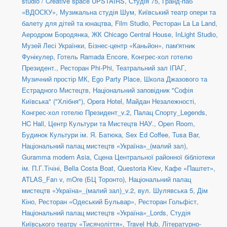
studio / Creative space UPSTAIRS
,
Студія 75
,
Гранд-паб
«ВДОСКУ»
,
Музикальна студія Шум
,
Київський театр опери та
балету для дітей та юнацтва
,
Film Studio
,
Ресторан La La Land
,
Аеродром Бородянка
,
ЖК Chicago Central House
,
InLight Studio
,
Музей Лесі Українки
,
Бізнес-центр «Каньйон»
,
пам'ятник
Фунікулер
,
Готель Ramada Encore
,
Конгрес-хол готелю
Президент.
,
Ресторан Phi-Phi
,
Театральний зал ІПАГ
,
Музичний простір МК
,
Ego Party Place
,
Школа Джазового та
Естрадного Мистецтв
,
Національний заповідник "Софія
Київська" ("Хлібня")
,
Opera Hotel
,
Майдан Незалежності
,
Конгрес-хол готелю Президент_v.2
,
Палац Спорту_Legends
,
HC Hall
,
Центр Культури та Мистецтв НАУ.
,
Open Room
,
Будинок Культури ім. Я. Батюка
,
Sex Ed Coffee
,
Tusa Bar
,
Національний палац мистецтв «Україна»_(малий зал)
,
Guramma modern Asia
,
Сцена Центральної районної бібліотеки
ім. П.Г.Тічіні
,
Bella Costa Boat
,
Questoria Kiev
,
Кафе «Паштет»
,
ATLAS_Fan v
,
mOre (БЦ Торонто)
,
Національний палац
мистецтв «Україна»_(малий зал)_v.2
,
вул. Шулявська 5
,
Дім
Кіно
,
Ресторан «Одеський Бульвар»
,
Ресторан Гольфіст
,
Національний палац мистецтв «Україна»_Lords
,
Студія
Київського театру «Тисячоліття»
,
Travel Hub
,
Літературно-