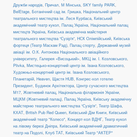
Дружби народів
,
Причал
,
М Мінська
,
SKY family PARK
,
BelEtage
,
Ботанічний сад ім. Гришка
,
Національний центр
театрального мистецтва ім. Леся Курбаса
,
Київський
академічний театр кукол
,
Палац Україна
,
Національний палац
мистецтв Україна
,
Київська академічна майстерня
театрального мистецтва “Сузір'я”
,
НСК Олімпійський
,
Київська
фортеця (Театр Маскам Рад)
,
Палац спорту
,
Державний музей
авіації ім. О.К. Антонова Національного авіаційного
університету
,
Галерея «Висоцький»
,
МКЦ ім. І. Козловського
,
Plivka
,
Мистецько-концертний центр ім. Івана Козловського
,
Художньо-концертний центр ім. Івана Козловського
,
Планетарій
,
Heaven
,
Щастя HUB
,
Конгрес-хол готелю
Президент
,
Будинок Архітектора
,
Центр сучасного мистецтва
М17
,
Жовтневий палац
,
Національна філармонія України
,
МЦКМ (Жовтневий палац)
,
Палац Україна
,
Київську академічну
майстерню театрального мистецтва “Сузір'я”
,
Театр Шафа
,
КХАТ
,
British Pub Red Queen
,
Київський Дім Книги
,
Київський
академічний театр "Колесо"
,
Концерт-хол ВДНГ
,
Театр кукол
на лівому березі Дніпра
,
Київський академічний драматичний
театр на Подолі
,
Клуб ТАТ
,
Київський Театр "АКТЕР"