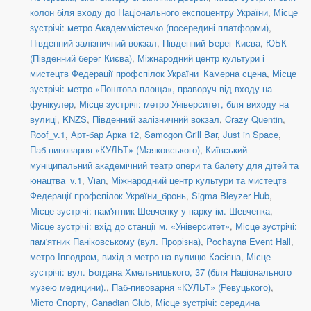
колон біля входу до Національного експоцентру України
,
Місце
зустрічі: метро Академмістечко (посередині платформи)
,
Південний залізничний вокзал
,
Південний Берег Києва
,
ЮБК
(Південний берег Києва)
,
Міжнародний центр культури і
мистецтв Федерації профспілок України_Камерна сцена
,
Місце
зустрічі: метро «Поштова площа», праворуч від входу на
фунікулер
,
Місце зустрічі: метро Університет, біля виходу на
вулиці
,
KNZS
,
Південний залізничний вокзал
,
Crazy Quentin
,
Roof_v.1
,
Арт-бар Арка 12
,
Samogon Grill Bar
,
Just in Space
,
Паб-пивоварня «КУЛЬТ» (Маяковського)
,
Київський
муніципальний академічний театр опери та балету для дітей та
юнацтва_v.1
,
Vian
,
Міжнародний центр культури та мистецтв
Федерації профспілок України_бронь
,
Sigma Bleyzer Hub
,
Місце зустрічі: пам'ятник Шевченку у парку ім. Шевченка
,
Місце зустрічі: вхід до станції м. «Університет»
,
Місце зустрічі:
пам'ятник Паніковському (вул. Прорізна)
,
Pochayna Event Hall
,
метро Іпподром, вихід з метро на вулицю Касіяна
,
Місце
зустрічі: вул. Богдана Хмельницького, 37 (біля Національного
музею медицини).
,
Паб-пивоварня «КУЛЬТ» (Ревуцького)
,
Місто Спорту
,
Canadian Club
,
Місце зустрічі: середина