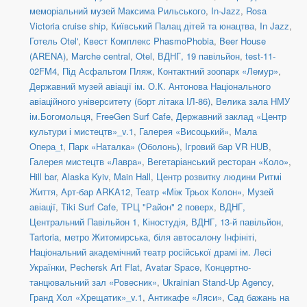
меморіальний музей Максима Рильського
,
In-Jazz
,
Rosa
Victoria cruise ship
,
Київський Палац дітей та юнацтва
,
In Jazz
,
Готель Otel'
,
Квест Комплекс PhasmoPhobia
,
Beer House
(ARENA)
,
Marche central
,
Otel
,
ВДНГ, 19 павільйон
,
test-11-
02FM4
,
Під Асфальтом Пляж
,
Контактний зоопарк «Лемур»
,
Державний музей авіації ім. О.К. Антонова Національного
авіаційного університету (борт літака ІЛ-86)
,
Велика зала НМУ
ім.Богомольця
,
FreeGen Surf Cafe
,
Державний заклад «Центр
культури і мистецтв»_v.1
,
Галерея «Висоцький»
,
Мала
Опера_t
,
Парк «Наталка» (Оболонь)
,
Ігровий бар VR HUB
,
Галерея мистецтв «Лавра»
,
Вегетаріанський ресторан «Коло»
,
Hill bar
,
Alaska Kyiv
,
Main Hall
,
Центр розвитку людини Ритмі
Життя
,
Арт-бар ARKA12
,
Театр «Між Трьох Колон»
,
Музей
авіації
,
Tiki Surf Cafe
,
ТРЦ "Район" 2 поверх
,
ВДНГ,
Центральний Павільйон 1
,
Кіностудія
,
ВДНГ, 13-й павільйон
,
Tartoria
,
метро Житомирська, біля автосалону Інфініті
,
Національний академічний театр російської драмі ім. Лесі
Українки
,
Pechersk Art Flat
,
Avatar Space
,
Концертно-
танцювальний зал «Ровесник»
,
Ukrainian Stand-Up Agency
,
Гранд Хол «Хрещатик»_v.1
,
Антикафе «Ляси»
,
Сад бажань на