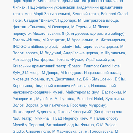
цирк України
,
Київський академічний театр юного глядача на
Липках
,
Національний український академічний драматичний
театр імені Марії Заньковецької
,
Зелений театр
,
Fairmont Grand
Hotel
,
Стадіон "Динамо"
,
Гідропарк
,
М Контрактова площа,
фонтан «Самсон»
,
М Осокорки
,
М Теремки
,
М Лісова
,
перевулок Михайлівський, 8 (біля дерева, що росте з забору)
,
Готель «Hilton»
,
М Хрещатик
,
М Арсенальна
,
м. Житомирська
,
INDIGO ambitious project
,
Fedoriv Hub
,
Кирилівська церква
,
М
Золоті ворота
,
М Видубичі
,
Андріївська церква
,
М Шулявська
,
Арт-завод Платформа.
,
Готель «Русь»
,
Український дім
,
Київський драматичний театр "Браво"
,
Fairmont Grand Hotel
Kyiv_312 місць
,
М Дніпро
,
М Іпподром
,
Національний палац
мистецтв Україна
,
вул. Десятинна, 12
,
БК «Більшовик»
,
БК ім.
Корольова
,
Південний залізничний вокзал
,
Національний
науково-природничий музей
,
Майстер-клас (вул. Бастіонна)
,
М
Університет
,
Музей ім. А. Пушкіна
,
President Hotel
,
Зустріч: м.
Золоті Ворота (біля пам'ятника Ярославу Мудрому).
,
Шоколадний будиночок
,
Готель "Козацький" (Конференц-зал
№3. Театр)
,
Nivki-hall
,
Hyatt Regency Kiev
,
М Палац спорту
,
Музей у Пирогові
,
Ботанічний сад ім. Фоміна
,
G13 Project
Studio
,
Співоче поле
,
М Харківська
,
ст. м. Голосіївська
,
М