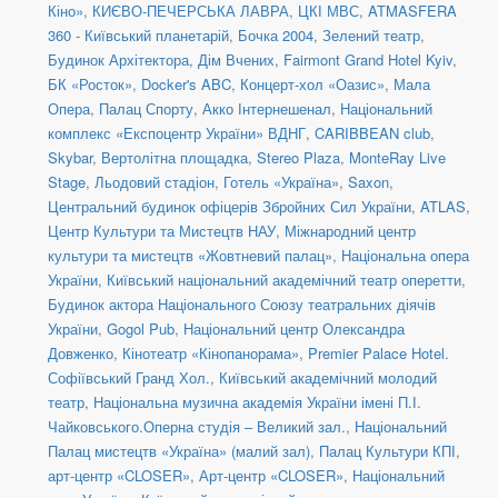
Кіно»
,
КИЄВО-ПЕЧЕРСЬКА ЛАВРА
,
ЦКІ МВС
,
ATMASFERA
360 - Київський планетарій
,
Бочка 2004
,
Зелений театр
,
Будинок Архітектора
,
Дім Вчених
,
Fairmont Grand Hotel Kyiv
,
БК «Росток»
,
Docker's ABC
,
Концерт-хол «Оазис»
,
Мала
Опера
,
Палац Спорту
,
Акко Інтернешенал
,
Національний
комплекс «Експоцентр України» ВДНГ
,
CARIBBEAN club
,
Skybar
,
Вертолітна площадка
,
Stereo Plaza
,
MonteRay Live
Stage
,
Льодовий стадіон
,
Готель «Україна»
,
Saxon
,
Центральний будинок офіцерів Збройних Сил України
,
ATLAS
,
Центр Культури та Мистецтв НАУ
,
Міжнародний центр
культури та мистецтв «Жовтневий палац»
,
Національна опера
України
,
Київський національний академічний театр оперетти
,
Будинок актора Національного Союзу театральних діячів
України
,
Gogol Pub
,
Національний центр Олександра
Довженко
,
Кінотеатр «Кінопанорама»
,
Premier Palace Hotel.
Софіївський Гранд Хол.
,
Київський академічний молодий
театр
,
Національна музична академія України імені П.І.
Чайковського.Оперна студія – Великий зал.
,
Національний
Палац мистецтв «Україна» (малий зал)
,
Палац Культури КПІ
,
арт-центр «CLOSER»
,
Арт-центр «CLOSER»
,
Національний