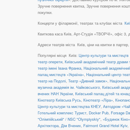
Зручне повернення квитка, Зручне повернення кошті
покупки.
Концерти у філармонії, театрах та клубах міста
Киї
Квиткова каса Київ, Арт-Студія «ТВОРЧІ», офіс 3, де
Адреси театрів міста Київ, ціни на квитки в партер
Популярні місця Київ:
Центр культури та мистецтв 
театр оперети
,
Київський академічний театр драми т
театр імені Івана Франка
,
Національний академічний 
палац мистецтв «Україна»
,
Національний центр теат
театр на Подолі
,
Театр «Дивний замок»
,
Національн
музична академія ім. Чайковського
,
Київський акад
вчених НАН України
,
Київський палац дітей та юнац
Кінотеатр Київська Русь
,
Кінотеатр «Ліра»
,
Кінопан
Центр культури та мистецтва КНЕУ
,
Автодром «Чай
Готельний комплекс Турист
,
Docker Pub
,
Forsage Da
"Олімпійський" / NSC "Olympiyskiy"
,
«Будинок Кіно»
Архітектора
,
Дім Вчених
,
Fairmont Grand Hotel Kyiv
,