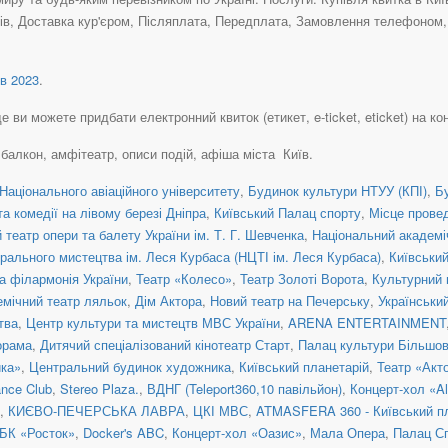
в, Доставка кур'єром, Післяплата, Передплата, Замовлення телефоном, К
в 2023
.
 ви можете придбати електронний квиток (етикет, e-ticket, eticket) на кон
, балкон, амфітеатр, описи подій, афіша міста Київ.
Національного авіаційного університету
,
Будинок культури НТУУ (КПІ)
,
Б
а комедії на лівому березі Дніпра
,
Київський Палац спорту
,
Місце прове
театр опери та балету України ім. Т. Г. Шевченка
,
Національний академіч
рального мистецтва ім. Леся Курбаса (НЦТІ ім. Леся Курбаса)
,
Київськи
а філармонія України
,
Театр «Колесо»
,
Театр Золоті Ворота
,
Культурний 
емічний театр ляльок
,
Дім Актора
,
Новий театр на Печерську
,
Українськи
тва
,
Центр культури та мистецтв МВС України
,
ARENA ENTERTAINMENT
орама
,
Дитячий спеціалізований кінотеатр Старт
,
Палац культури Більшо
ка»
,
Центральний будинок художника
,
Київський планетарій
,
Театр «Акт
nce Club
,
Stereo Plaza.
,
ВДНГ (Teleport360,10 павільйон)
,
Концерт-хол «Al
,
КИЄВО-ПЕЧЕРСЬКА ЛАВРА
,
ЦКІ МВС
,
ATMASFERA 360 - Київський п
БК «Росток»
,
Docker's ABC
,
Концерт-хол «Оазис»
,
Мала Опера
,
Палац С