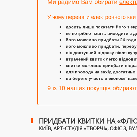
Ми радимо Вам обирати
елект
У чому переваги електронного кви
досить лише
показати його з е
не потрібно навіть виходити з д
його можливо придбати 24 години
його можливо придбати, перебув
він доступний відразу після куп
втрачений квиток легко віднови
квитки можливо придбати відраз
для проходу на захід достатньо
ви берете участь в економії папер
9 із 10 наших покупців обирают
ПРИДБАТИ КВИТКИ НА «ФЛЮІД
КИЇВ, АРТ-СТУДІЯ «ТВОРЧІ», ОФІС 3, ВУЛ