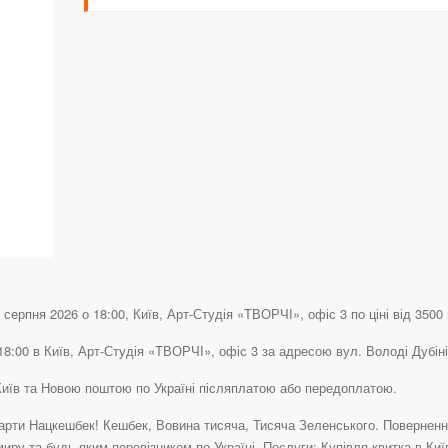
 серпня 2026 о 18:00, Київ, Арт-Студія «ТВОРЧІ», офіс 3 по ціні від 3500 
 18:00 в Київ, Арт-Студія «ТВОРЧІ», офіс 3 за адресою вул. Володі Дубіні
у Київ та Новою поштою по Україні післяплатою або передоплатою.
рти Нацкешбек! Кешбек, Вовина тисяча, Тисяча Зеленського. Повернення 
иру та будь-яким перевізником по Україні. Послуги: Купівля квитка в Ки