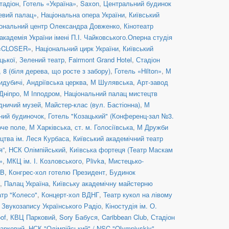
тадіон
,
Готель «Україна»
,
Saxon
,
Центральний будинок
евий палац»
,
Національна опера України
,
Київський
ональний центр Олександра Довженко
,
Кінотеатр
кадемія України імені П.І. Чайковського.Оперна студія
 «CLOSER»
,
Національний цирк України
,
Київський
цької
,
Зелений театр
,
Fairmont Grand Hotel
,
Стадіон
8 (біля дерева, що росте з забору)
,
Готель «Hilton»
,
М
идубичі
,
Андріївська церква
,
М Шулявська
,
Арт-завод
Дніпро
,
М Іпподром
,
Національний палац мистецтв
дничий музей
,
Майстер-клас (вул. Бастіонна)
,
М
ний будиночок
,
Готель "Козацький" (Конференц-зал №3.
оче поле
,
М Харківська
,
ст. м. Голосіївська
,
М Дружби
цтва ім. Леся Курбаса
,
Київський академічний театр
я”
,
НСК Олімпійський
,
Київська фортеця (Театр Маскам
»
,
МКЦ ім. І. Козловського
,
Plivka
,
Мистецько-
UB
,
Конгрес-хол готелю Президент
,
Будинок
,
Палац Україна
,
Київську академічну майстерню
атр "Колесо"
,
Концерт-хол ВДНГ
,
Театр кукол на лівому
 Звукозапису Українського Радіо
,
Кіностудія ім. О.
of
,
КВЦ Парковий
,
Sory Бабуся
,
Caribbean Club
,
Стадіон
арковий
,
НСК "Олімпійський" / NSC "Olympiyskiy"
,