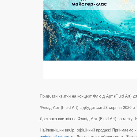
Придбати квитки на концерт Флюід Арт (Fluid Art) 23
Флюід Арт (Fluid Art) відбудеться 23 серпня 2026 о
Доставка квитків на Флюід Арт (Fluid Art) по міст
Найповніший вибір, офіційний продаж! Приймаємо ка
публічної оферти
». Доставимо кур'єром по м. Житом