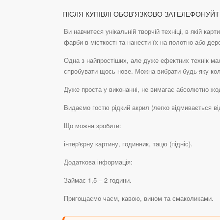
ПІСЛЯ КУПІВЛІ ОБОВ'ЯЗКОВО ЗАТЕЛЕФОНУЙТ
Ви навчитеся унікальній творчій техніці, в якій ка
фарби в місткості та нанести їх на полотно або дер
Одна з найпростіших, але дуже ефектних технік мал
спробувати щось нове. Можна вибрати будь-яку ко
Дуже проста у виконанні, не вимагає абсолютно жодн
Видаємо гостю рідкий акрил (легко відмивається ві
Що можна зробити:
інтер'єрну картину, годинник, тацю (підніс).
Додаткова інформація:
Займає 1,5 – 2 години.
Пригощаємо чаєм, кавою, вином та смаколиками.