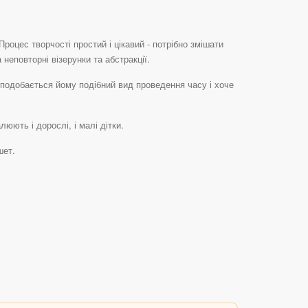
роцес творчості простий і цікавий - потрібно змішати
неповторні візерунки та абстракції.
сподобається йому подібний вид проведення часу і хоче
юють і дорослі, і малі дітки.
шет.