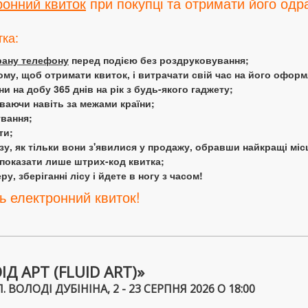
ронний квиток
при покупці та отримати його одра
тка:
крану телефону
перед подією без роздруковування;
ому, щоб отримати квиток, і витрачати свій час на його офор
 на добу 365 днів на рік з будь-якого гаджету;
аючи навіть за межами країни;
ування;
ти;
у, як тільки вони з'явилися у продажу, обравши найкращі міс
 показати лише штрих-код квитка;
у, зберіганні лісу і йдете в ногу з часом!
ь електронний квиток!
 АРТ (FLUID ART)»
. ВОЛОДІ ДУБІНІНА, 2 - 23 СЕРПНЯ 2026 О 18:00