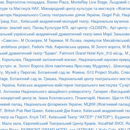
ar
,
Вертолітна площадка
,
Stereo Plaza
,
MonteRay Live Stage
,
Льодовий с
тури та Мистецтв НАУ
,
Міжнародний центр культури та мистецтв «Жовтн
актора Національного Союзу театральних діячів України
,
Gogol Pub
,
Наці
 Гранд Хол.
,
Київський академічний молодий театр
,
Національна музична а
їна» (малий зал)
,
Палац Культури КПІ
,
арт-центр «CLOSER»
,
Арт-центр
альний український академічний драматичний театр імені Марії Занькове
н «Самсон»
,
М Осокорки
,
М Теремки
,
М Лісова
,
перевулок Михайлівський, 
ambitious project
,
Fedoriv Hub
,
Кирилівська церква
,
М Золоті ворота
,
М В
ький драматичний театр "Браво"
,
Fairmont Grand Hotel Kyiv_312 місць
,
М 
. Корольова
,
Південний залізничний вокзал
,
Національний науково-приро
Зустріч: м. Золоті Ворота (біля пам'ятника Ярославу Мудрому).
,
Шоколад
ту
,
Музей у Пирогові
,
Ботанічний сад ім. Фоміна
,
G13 Project Studio
,
Спів
tage
,
Ботанічний сад ім. Гришка
,
Національний центр театрального мисте
 Україна
,
Київська академічна майстерня театрального мистецтва “Сузір'
К. Антонова Національного авіаційного університету
,
Галерея «Висоцький
концертний центр ім. Івана Козловського
,
Планетарій
,
Heaven
,
Щастя H
невий палац
,
Національна філармонія України
,
МЦКМ (Жовтневий палац)
Т
,
British Pub Red Queen
,
Київський Дім Книги
,
Київський академічний те
театр на Подолі
,
Клуб ТАТ
,
Київський Театр "АКТЕР" ("АКТОР")
,
Будинок
a. Мала зала
,
Європейський Театральний Центр Краків
,
VocalHall SVOI
,
Ro
mber Plaza
,
FAIRMONT GRAND HOTEL зал "ATRIUM"
,
L`Kafa Cafe
,
КВЦ П