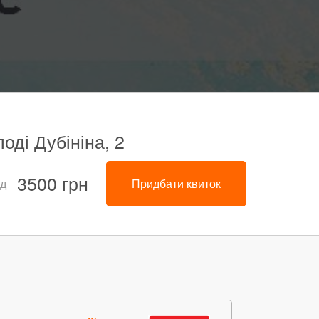
оді Дубініна, 2
3500 грн
ід
Придбати квиток