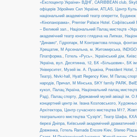
«Експоцентр України» ВДНГ
,
CARIBBEAN club
,
Skyb
офіцерів Збройних Сил України
,
ATLAS
,
Центр Куль
національний академічний театр оперетти
,
Будинок 
«Кінопанорама»
,
Premier Palace Hotel. Софіївський
– Великий зал.
,
Національний Палац мистецтв «Укра
академічний театр юного глядача на Липках
,
Націон
"Динамо"
,
Гідропарк
,
М Контрактова площа, фонта
Хрещатик
,
М Арсенальна
,
м. Житомирська
,
INDIGO 
Платформа.
,
Готель «Русь»
,
Український дім
,
Київс
Україна
,
вул. Десятинна, 12
,
БК «Більшовик»
,
БК ім
Університет
,
Музей ім. А. Пушкіна
,
President Hotel
,
Театр)
,
Nivki-hall
,
Hyatt Regency Kiev
,
М Палац спор
народів
,
Причал
,
М Мінська
,
SKY family PARK
,
BelE
кукол
,
Палац Україна
,
Національний палац мистецтв
Рад)
,
Палац спорту
,
Державний музей авіації ім. О.
концертний центр ім. Івана Козловського
,
Художньо-
Архітектора
,
Центр сучасного мистецтва М17
,
Жовт
театрального мистецтва “Сузір'я”
,
Театр Шафа
,
КХА
березі Дніпра
,
Київський академічний драматичний 
Довженка
,
Готель Ramada Encore Kiev
,
Stereo Plaz
Старт
,
М Політехнічний Інститут
,
Житній ринок
,
Cha