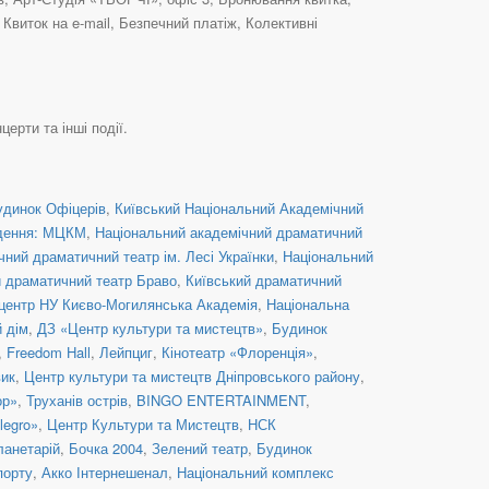
виток на e-mail, Безпечний платіж, Колективні
церти та інші події.
удинок Офіцерів
,
Київський Національний Академічний
дення: МЦКМ
,
Національний академічний драматичний
ний драматичний театр ім. Лесі Українки
,
Національний
й драматичний театр Браво
,
Київський драматичний
центр НУ Києво-Могилянська Академія
,
Національна
й дім
,
ДЗ «Центр культури та мистецтв»
,
Будинок
,
Freedom Hall
,
Лейпциг
,
Кінотеатр «Флоренція»
,
вик
,
Центр культури та мистецтв Дніпровського району
,
ор»
,
Труханів острів
,
BINGO ENTERTAINMENT
,
legro»
,
Центр Культури та Мистецтв
,
НСК
ланетарій
,
Бочка 2004
,
Зелений театр
,
Будинок
порту
,
Акко Інтернешенал
,
Національний комплекс