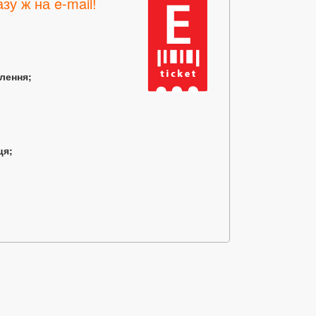
зу ж на e-mail!
млення;
ця;