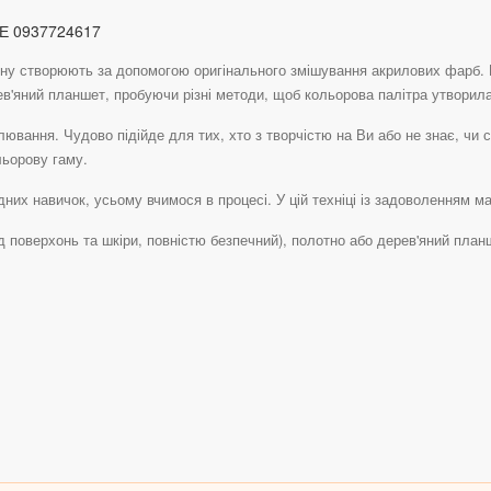
Е 0937724617
ртину створюють за допомогою оригінального змішування акрилових фарб. П
ев'яний планшет, пробуючи різні методи, щоб кольорова палітра утворила 
ювання. Чудово підійде для тих, хто з творчістю на Ви або не знає, чи 
льорову гаму.
их навичок, усьому вчимося в процесі. У цій техніці із задоволенням мал
д поверхонь та шкіри, повністю безпечний), полотно або дерев'яний план