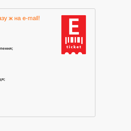
зу ж на e-mail!
млення;
ця;