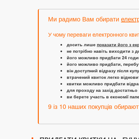
Ми радимо Вам обирати
елект
У чому переваги електронного кви
досить лише
показати його з е
не потрібно навіть виходити з д
його можливо придбати 24 години
його можливо придбати, перебув
він доступний відразу після куп
втрачений квиток легко віднови
квитки можливо придбати відраз
для проходу на захід достатньо
ви берете участь в економії папер
9 із 10 наших покупців обирают