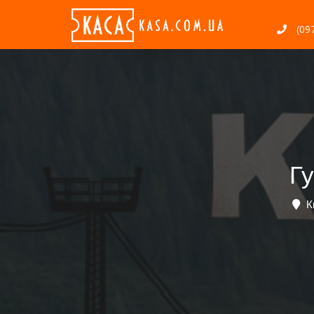
(097
Гу
Ки