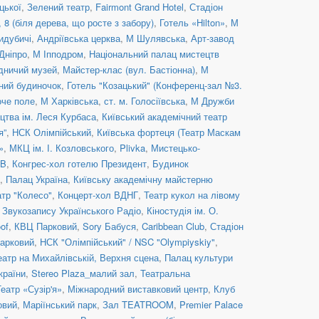
цької
,
Зелений театр
,
Fairmont Grand Hotel
,
Стадіон
8 (біля дерева, що росте з забору)
,
Готель «Hilton»
,
М
идубичі
,
Андріївська церква
,
М Шулявська
,
Арт-завод
Дніпро
,
М Іпподром
,
Національний палац мистецтв
дничий музей
,
Майстер-клас (вул. Бастіонна)
,
М
ний будиночок
,
Готель "Козацький" (Конференц-зал №3.
оче поле
,
М Харківська
,
ст. м. Голосіївська
,
М Дружби
цтва ім. Леся Курбаса
,
Київський академічний театр
я”
,
НСК Олімпійський
,
Київська фортеця (Театр Маскам
»
,
МКЦ ім. І. Козловського
,
Plivka
,
Мистецько-
UB
,
Конгрес-хол готелю Президент
,
Будинок
,
Палац Україна
,
Київську академічну майстерню
атр "Колесо"
,
Концерт-хол ВДНГ
,
Театр кукол на лівому
 Звукозапису Українського Радіо
,
Кіностудія ім. О.
of
,
КВЦ Парковий
,
Sory Бабуся
,
Caribbean Club
,
Стадіон
арковий
,
НСК "Олімпійський" / NSC "Olympiyskiy"
,
еатр на Михайлівській, Верхня сцена
,
Палац культури
країни
,
Stereo Plaza_малий зал
,
Театральна
Театр «Сузір'я»
,
Міжнародний виставковий центр
,
Клуб
овий
,
Маріїнський парк
,
Зал TEATROOM
,
Premier Palace