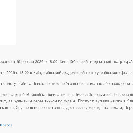
региня) 19 червня 2026 о 18:00, Київ, Київський академічний театр украї
вня 2026 о 18:00 в Київ, Київський академічний театр українського фоль
) по місту Київ та Новою поштою по Україні післяплатою або передоплат
рти Нацкешбек! Кешбек, Вовина тисяча, Тисяча Зеленського. Повернення 
иру та будь-яким перевізником по Україні. Послуги: Купівля квитка в Ки
 квитка, Зручне повернення коштів, Доставка кур'єром, Післяплата, Пер
в 2023
.