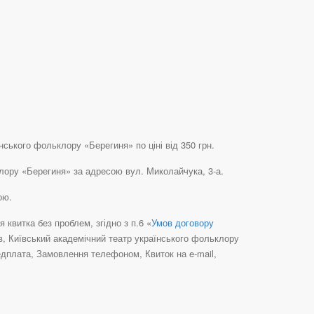
нського фольклору «Берегиня» по ціні від 350 грн.
клору «Берегиня» за адресою вул. Миколайчука, 3-а.
ою.
квитка без проблем, згідно з п.6 «
Умов договору
їв, Київський академічний театр українського фольклору
едплата, Замовлення телефоном, Квиток на e-mail,