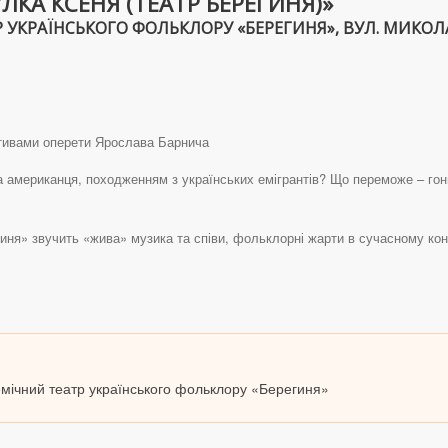
КА КСЕНЯ (ТЕАТР БЕРЕГИНЯ)»
УКРАЇНСЬКОГО ФОЛЬКЛОРУ «БЕРЕГИНЯ», ВУЛ. МИКОЛАЙЧУ
отивами оперети Ярослава Барнича
а американця, походженням з українських емігрантів? Що переможе – гон
иня» звучить «жива» музика та співи, фольклорні жарти в сучасному конт
демічний театр українського фольклору «Берегиня»