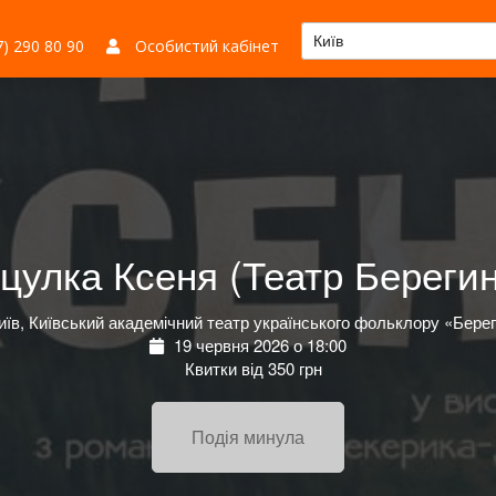
Київ
) 290 80 90
Особистий кабінет
цулка Ксеня (Театр Береги
їв, Київський академічний театр українського фольклору «Бере
19 червня 2026 о 18:00
Квитки від 350 грн
Подія минула