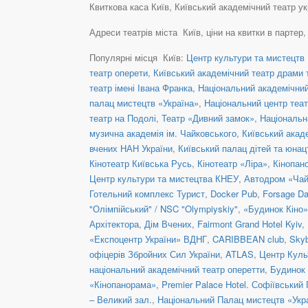
Квиткова каса Київ, Київський академічний театр укр
Адреси театрів міста Київ, ціни на квитки в партер
Популярні місця Київ:
Центр культури та мистецтв 
театр оперети
,
Київський академічний театр драми т
театр імені Івана Франка
,
Національний академічний 
палац мистецтв «Україна»
,
Національний центр теат
театр на Подолі
,
Театр «Дивний замок»
,
Національн
музична академія ім. Чайковського
,
Київський акад
вчених НАН України
,
Київський палац дітей та юнац
Кінотеатр Київська Русь
,
Кінотеатр «Ліра»
,
Кінопан
Центр культури та мистецтва КНЕУ
,
Автодром «Чай
Готельний комплекс Турист
,
Docker Pub
,
Forsage Da
"Олімпійський" / NSC "Olympiyskiy"
,
«Будинок Кіно»
Архітектора
,
Дім Вчених
,
Fairmont Grand Hotel Kyiv
,
«Експоцентр України» ВДНГ
,
CARIBBEAN club
,
Skyb
офіцерів Збройних Сил України
,
ATLAS
,
Центр Куль
національний академічний театр оперетти
,
Будинок 
«Кінопанорама»
,
Premier Palace Hotel. Софіївський
– Великий зал.
,
Національний Палац мистецтв «Укра