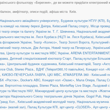
аїнського фольклору «Берегиня», де ви можете придбати електронний квиток
, балкон, амфітеатр, описи подій, афіша міста Київ.
Національного авіаційного університету
,
Будинок культури НТУУ (КПІ)
,
Б
а комедії на лівому березі Дніпра
,
Київський Палац спорту
,
Місце прове
театр опери та балету України ім. Т. Г. Шевченка
,
Національний академіч
рального мистецтва ім. Леся Курбаса (НЦТІ ім. Леся Курбаса)
,
Київськи
а філармонія України
,
Театр «Колесо»
,
Театр Золоті Ворота
,
Культурний 
емічний театр ляльок
,
Дім Актора
,
Новий театр на Печерську
,
Українськи
тва
,
Центр культури та мистецтв МВС України
,
ARENA ENTERTAINMENT
орама
,
Дитячий спеціалізований кінотеатр Старт
,
Палац культури Більшо
ка»
,
Центральний будинок художника
,
Київський планетарій
,
Театр «Акт
nce Club
,
Stereo Plaza.
,
ВДНГ (Teleport360,10 павільйон)
,
Концерт-хол «Al
,
КИЄВО-ПЕЧЕРСЬКА ЛАВРА
,
ЦКІ МВС
,
ATMASFERA 360 - Київський п
БК «Росток»
,
Docker's ABC
,
Концерт-хол «Оазис»
,
Мала Опера
,
Палац С
ar
,
Вертолітна площадка
,
Stereo Plaza
,
MonteRay Live Stage
,
Льодовий с
тури та Мистецтв НАУ
,
Міжнародний центр культури та мистецтв «Жовтн
актора Національного Союзу театральних діячів України
,
Gogol Pub
,
Наці
 Гранд Хол.
,
Київський академічний молодий театр
,
Національна музична а
їна» (малий зал)
,
Палац Культури КПІ
,
арт-центр «CLOSER»
,
Арт-центр