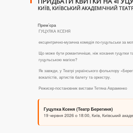
ПРИДБАТИ КВИТКИ НА «ГУЦУЛ
КИЇВ, КИЇВСЬКИЙ АКАДЕМІЧНИЙ ТЕАТР 
Прем’єра
ГУЦУЛКА КСЕНЯ
ексцентрично-музична комедія по-гуцульськи за м
Що може бути романтичніше, ніж кохання гуцулки т
гуцульською магією?
Як завжди, у Театрі українського фольклору «Берег
вокалістів, артистів балету та оркестру.
Режисер-постановник вистави Тетяна Авраменко
Гуцулка Ксеня (Театр Берегиня)
19 червня 2026 о 18:00, Київ, Київський ака