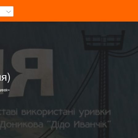
ня)
гиня»