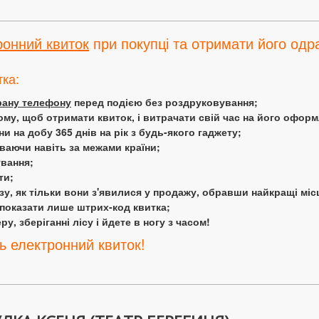
ронний квиток
при покупці та отримати його одра
тка:
крану телефону
перед подією без роздруковування;
ому, щоб отримати квиток, і витрачати свій час на його офор
 на добу 365 днів на рік з будь-якого гаджету;
аючи навіть за межами країни;
ування;
ти;
у, як тільки вони з'явилися у продажу, обравши найкращі міс
 показати лише штрих-код квитка;
у, зберіганні лісу і йдете в ногу з часом!
ь електронний квиток!