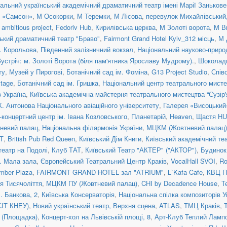
альний український академічний драматичний театр імені Марії Занькове
н «Самсон»
,
М Осокорки
,
М Теремки
,
М Лісова
,
перевулок Михайлівський, 
ambitious project
,
Fedoriv Hub
,
Кирилівська церква
,
М Золоті ворота
,
М В
ький драматичний театр "Браво"
,
Fairmont Grand Hotel Kyiv_312 місць
,
М 
. Корольова
,
Південний залізничний вокзал
,
Національний науково-приро
Зустріч: м. Золоті Ворота (біля пам'ятника Ярославу Мудрому).
,
Шоколад
ту
,
Музей у Пирогові
,
Ботанічний сад ім. Фоміна
,
G13 Project Studio
,
Спів
tage
,
Ботанічний сад ім. Гришка
,
Національний центр театрального мисте
 Україна
,
Київська академічна майстерня театрального мистецтва “Сузір'
К. Антонова Національного авіаційного університету
,
Галерея «Висоцький
концертний центр ім. Івана Козловського
,
Планетарій
,
Heaven
,
Щастя H
невий палац
,
Національна філармонія України
,
МЦКМ (Жовтневий палац)
Т
,
British Pub Red Queen
,
Київський Дім Книги
,
Київський академічний те
театр на Подолі
,
Клуб ТАТ
,
Київський Театр "АКТЕР" ("АКТОР")
,
Будинок
a. Мала зала
,
Європейський Театральний Центр Краків
,
VocalHall SVOI
,
Ro
mber Plaza
,
FAIRMONT GRAND HOTEL зал "ATRIUM"
,
L`Kafa Cafe
,
КВЦ П
ія Тисячоліття
,
МЦКМ ПУ (Жовтневий палац)
,
CHI by Decadence House
,
Т
. Банкова, 2
,
Київська Консерваторія
,
Національна спілка композиторів У
СІТ КНЕУ)
,
Новий український театр, Верхня сцена
,
ATLAS
,
ТМЦ Краків
,
я (Площадка)
,
Концерт-хол на Львівській площі, 8
,
Арт-Клуб Теплий Ламп