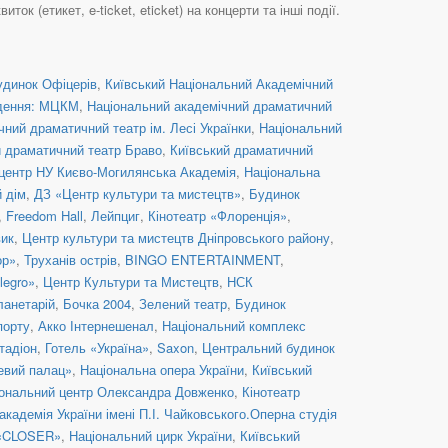
 (етикет, e-ticket, eticket) на концерти та інші події.
удинок Офіцерів
,
Київський Національний Академічний
дення: МЦКМ
,
Національний академічний драматичний
ний драматичний театр ім. Лесі Українки
,
Національний
й драматичний театр Браво
,
Київський драматичний
центр НУ Києво-Могилянська Академія
,
Національна
й дім
,
ДЗ «Центр культури та мистецтв»
,
Будинок
,
Freedom Hall
,
Лейпциг
,
Кінотеатр «Флоренція»
,
вик
,
Центр культури та мистецтв Дніпровського району
,
ор»
,
Труханів острів
,
BINGO ENTERTAINMENT
,
legro»
,
Центр Культури та Мистецтв
,
НСК
ланетарій
,
Бочка 2004
,
Зелений театр
,
Будинок
порту
,
Акко Інтернешенал
,
Національний комплекс
тадіон
,
Готель «Україна»
,
Saxon
,
Центральний будинок
евий палац»
,
Національна опера України
,
Київський
ональний центр Олександра Довженко
,
Кінотеатр
кадемія України імені П.І. Чайковського.Оперна студія
 «CLOSER»
,
Національний цирк України
,
Київський