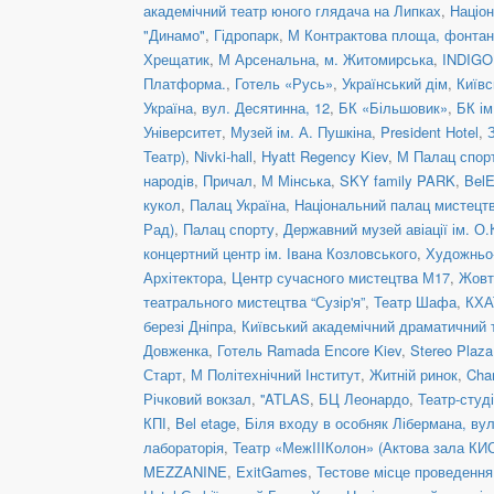
академічний театр юного глядача на Липках
,
Націон
"Динамо"
,
Гідропарк
,
М Контрактова площа, фонта
Хрещатик
,
М Арсенальна
,
м. Житомирська
,
INDIGO 
Платформа.
,
Готель «Русь»
,
Український дім
,
Київс
Україна
,
вул. Десятинна, 12
,
БК «Більшовик»
,
БК ім
Університет
,
Музей ім. А. Пушкіна
,
President Hotel
,
Театр)
,
Nivki-hall
,
Hyatt Regency Kiev
,
М Палац спор
народів
,
Причал
,
М Мінська
,
SKY family PARK
,
BelE
кукол
,
Палац Україна
,
Національний палац мистецтв
Рад)
,
Палац спорту
,
Державний музей авіації ім. О.
концертний центр ім. Івана Козловського
,
Художньо-
Архітектора
,
Центр сучасного мистецтва М17
,
Жовт
театрального мистецтва “Сузір'я”
,
Театр Шафа
,
КХА
березі Дніпра
,
Київський академічний драматичний 
Довженка
,
Готель Ramada Encore Kiev
,
Stereo Plaz
Старт
,
М Політехнічний Інститут
,
Житній ринок
,
Cha
Річковий вокзал
,
''ATLAS
,
БЦ Леонардо
,
Театр-студ
КПІ
,
Bel etage
,
Біля входу в особняк Лібермана, вул
лабораторія
,
Театр «МежIIIКолон» (Актова зала КИ
MEZZANINE
,
ExitGames
,
Тестове місце проведенн