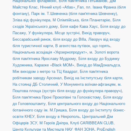
Національної філармонії
,
Біля пам'ятника Гетьманові
,
Дім
Майстер Клас
,
Нічний клуб «Atlas»_Fan
,
пл. Івана Франка (біля
фонтану)
,
Парк ім. Т.Шевченка (біля пам'ятника Шевченку)
,
Зліва від фунікулера
,
М Олімпійська, біля Планетарію
,
Біля
сходів Українського дому
,
Біля кафе Кава Хаус
,
Біля входу до
Пасажу
,
У фунікулера
,
Місце зустрічі
,
Вихід праворуч
,
Бессарабський ринок, біля входу до Billa
,
Ліворуч від входу
біля туристичної карти
,
В агентства путівок, що горять
,
Національна асоціація «Укрзернопродукт»
,
м. Золоті ворота
біля пам'ятника Ярославу Мудрому
,
Біля входу до Будинку
Художника
,
Караоке «Black MOM»
,
Вихід до МакДональдса
,
Між виходом з метро та ТЦ Квадрат
,
Біля пам'ятника
робітникам заводу Арсенал
,
Вихід на Інститутську біля карти
,
На стоянці ДБ Столичний
,
У Монумента воїнам-афганцям
,
м.
Поштова площа (зустріч біля входу до фунікулера праворуч)
,
Біля пам'ятника Проні Прокопівні та Голохвістому
,
Біля входу
до Головпоштамту
,
Біля центрального входу до Національного
ботанічного саду ім. М.Гришка
,
Біля входу до Інституту бізнес-
освіти КНЕУ
,
Біля входу в Некрополь
,
Центральний Дім
Офіцерів ЗСУ
,
М Героїв Дніпра
,
Клуб CARIBBEAN CLUB
,
Центр Культури та Мистецтв НАУ_ФАН ЗОНА
,
ProEnglish