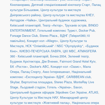
Кінопанорама
,
Дитячий спеціалізований кінотеатр Старт
,
Палац
культури Більшовик
,
Центр культури та мистецтв
Дніпровського району
,
Центр культури та мистецтва КНЕУ
,
Автодром «Чайка»
,
Центральний будинок художника
,
Київський планетарій
,
Театр «Актор»
,
Труханів острів
,
BINGO
ENTERTAINMENT
,
Готельний комплекс Турист
,
Docker Pub
,
Forsage Dance Club
,
Stereo Plaza.
,
ВДНГ (Teleport360,10
павільйон)
,
Концерт-хол «Allegro»
,
Центр Культури та
Мистецтв
,
НСК "Олімпійський" / NSC "Olympiyskiy"
,
«Будинок
Кіно»
,
КИЄВО-ПЕЧЕРСЬКА ЛАВРА
,
ЦКІ МВС
,
ATMASFERA
360 - Київський планетарій
,
Бочка 2004
,
Зелений театр
,
Будинок Архітектора
,
Дім Вчених
,
Fairmont Grand Hotel Kyiv
,
БК «Росток»
,
Docker's ABC
,
Концерт-хол «Оазис»
,
Мала
Опера
,
Палац Спорту
,
Акко Інтернешенал
,
Національний
комплекс «Експоцентр України» ВДНГ
,
CARIBBEAN club
,
Skybar
,
Вертолітна площадка
,
Stereo Plaza
,
MonteRay Live
Stage
,
Льодовий стадіон
,
Готель «Україна»
,
Saxon
,
Центральний будинок офіцерів Збройних Сил України
,
ATLAS
,
Центр Культури та Мистецтв НАУ
,
Міжнародний центр
культури та мистецтв «Жовтневий палац»
,
Національна опера