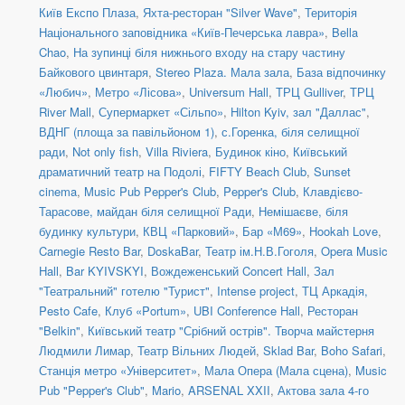
Київ Експо Плаза
,
Яхта-ресторан "Silver Wave"
,
Територія
Національного заповідника «Київ-Печерська лавра»
,
Bella
Chao
,
На зупинці біля нижнього входу на стару частину
Байкового цвинтаря
,
Stereo Plaza. Мала зала
,
База відпочинку
«Любич»
,
Метро «Лісова»
,
Universum Hall
,
ТРЦ Gulliver
,
ТРЦ
River Mall
,
Супермаркет «Сільпо»
,
Hilton Kyiv, зал "Даллас"
,
ВДНГ (площа за павільйоном 1)
,
с.Горенка, біля селищної
ради
,
Not only fish
,
Villa Riviera
,
Будинок кіно
,
Київський
драматичний театр на Подолі
,
FIFTY Beach Club
,
Sunset
cinema
,
Music Pub Pepper's Club
,
Pepper's Club
,
Клавдієво-
Тарасове, майдан біля селищної Ради
,
Немішаєве, біля
будинку культури
,
КВЦ «Парковий»
,
Бар «М69»
,
Hookah Love
,
Carnegie Resto Bar
,
DoskaBar
,
Театр ім.Н.В.Гоголя
,
Opera Music
Hall
,
Bar KYIVSKYI
,
Вождеженський Concert Hall
,
Зал
"Театральний" готелю "Турист"
,
Intense project
,
ТЦ Аркадія,
Pesto Cafe
,
Клуб «Portum»
,
UBI Conference Hall
,
Ресторан
"Belkin"
,
Київський театр "Срібний острів". Творча майстерня
Людмили Лимар
,
Театр Вільних Людей
,
Sklad Bar
,
Boho Safari
,
Станція метро «Університет»
,
Мала Опера (Мала сцена)
,
Music
Pub "Pepper's Club"
,
Mario
,
ARSENAL XXII
,
Актова зала 4-го