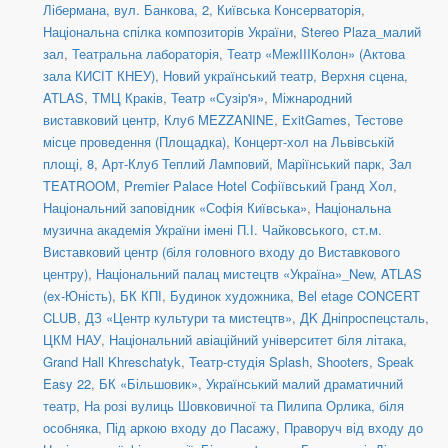
Лібермана, вул. Банкова, 2
,
Київська Консерваторія
,
Національна спілка композиторів України
,
Stereo Plaza_малий
зал
,
Театральна лабораторія
,
Театр «МежIIIКолон» (Актова
зала КИСІТ КНЕУ)
,
Новий український театр, Верхня сцена
,
ATLAS
,
ТМЦ Краків
,
Театр «Сузір'я»
,
Міжнародний
виставковий центр
,
Клуб MEZZANINE
,
ExitGames
,
Тестове
місце проведення (Площадка)
,
Концерт-хол на Львівській
площі, 8
,
Арт-Клуб Теплий Ламповий
,
Маріїнський парк
,
Зал
TEATROOM
,
Premier Palace Hotel Софіївський Гранд Хол
,
Національний заповідник «Софія Київська»
,
Національна
музична академія України імені П.І. Чайковського
,
ст.м.
Виставковий центр (біля головного входу до Виставкового
центру)
,
Національний палац мистецтв «Україна»_New
,
ATLAS
(ex-Юність)
,
БК КПІ
,
Будинок художника
,
Bel etage CONCERT
CLUB
,
ДЗ «Центр культури та мистецтв»
,
ДK Дніпроспецсталь
,
ЦКМ НАУ
,
Національний авіаційний університет біля літака
,
Grand Hall Khreschatyk
,
Театр-студія Splash
,
Shooters, Speak
Easy 22
,
БК «Більшовик»
,
Український малий драматичний
театр
,
На розі вулиць Шовковичної та Пилипа Орлика, біля
особняка
,
Під аркою входу до Пасажу
,
Праворуч від входу до