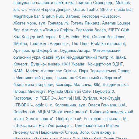
паркування навпроти пам'ятника Григорію Сковороді.
,
Molotok
loft
,
Ст. метро «Героїв Дніпра»
,
Gastro Teatro
,
Stroller music bar
,
Magnifique bar
,
Shatun Pub
,
Barbeer
,
Ресторан «Gustoso»
,
Жовте море
,
вул. Гончара 79
,
Готель Reikartz
,
Artemis Lounge
Bar
,
Арт-студія «Темний Софіт»
,
Ресторан Beerja
,
FIFTY Club
,
Зал Концертний сервіс
,
КЦ Freedom Hall
,
Osocor Residence
,
ilMolino
,
Теплохід «Радіонов»
,
The Time
,
Praktika restaurant
,
Арт-простір Циферблат
,
Будинок Актора
,
Житомирський
обласний український музично-драматичний театр ім. Івана
Кочерги
,
Будинок вчених НАН України
,
Концерт-хол ВДНГ
,
NAM - Modern Vietnamese Cuisine
,
Парк Партизанської Слави,
«Мисливський Двір»
,
Причал на Оболонській набережній,
бригантина «Корсар»
,
Каземіра Малєвіча, 86б
,
Воздвиженка,
Площа Мистецтв
,
Prynada Ukrainian Cafe
,
HayLoft 2.0
,
Гастропаб «У РЕБРО»
,
Admiral Hall
,
Вугілля
,
Арт-Студія
«ТВОРЧІ», офіс 3
,
с. Колонщина
,
вул. Олеся Гончара, 30А
,
Dorothy pub
,
МЦКМ "Жовтневий палац"
,
Київський академічний
театр “Золоті ворота”
,
Освіторія хаб
,
Ресторан «Причал»
,
М.
«Вокзальна» РК «Ультрамарін»
,
Біля пам'ятника Миколі
Лисенку біля Національної Опери
,
Boho
,
біля входу в
Шоколадний будиночок
,
Бочка Pub
,
Urban Grill
,
Театр Сірого