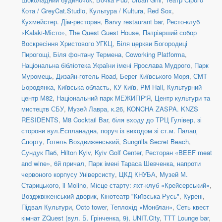
Кота / GreyCat.Studio
,
Культура / Kultura
,
Red Sox
,
Кухмейстер. Дім-ресторан
,
Barvy restaurant bar
,
Ресто-клуб
«Kalaki-Місто»
,
The Quest Guest House
,
Патріарший собор
Воскресіння Христового УГКЦ
,
Біля церкви Богородиці
Пирогощі
,
Біля фонтану Термена
,
Coworking Platforma
,
Національна бібліотека України імені Ярослава Мудрого
,
Парк
Муромець
,
Дизайн-готель Road
,
Берег Київського Моря
,
СМТ
Бородянка, Київська область
,
КУ Київ
,
PM Hall
,
Культурний
центр М82
,
Національний парк МЕЖИГІР'Я
,
Центр культури та
мистецтв СБУ
,
Музей Лавра, к.26
,
KONCHA ZASPA. KNZS
RESIDENTS
,
M8 Cocktail Bar
,
біля входу до ТРЦ Гулівер, зі
сторони вул.Еспланадна, поруч із виходом зі ст.м. Палац
Спорту
,
Готель Воздвиженський
,
Sungrilla Secret Beach
,
Сундук Паб
,
Hilton Kyiv
,
Kyiv Golf Center
,
Ресторан «BEEF meat
and wine»
,
6й причал
,
Парк імені Тараса Шевченка, напроти
червоного корпусу Універсисту
,
ЦКД КНУБА
,
Музей М.
Старицького
,
il Molino
,
Місце старту: яхт-клуб «Крейсерський»
,
Возджвіженський дворик
,
Кінотеатр "Київська Русь"
,
Курені
,
Підвал Культури
,
Octo tower
,
Теплохід «Монблан»
,
Сеть квест
кімнат ZQuest (вул. Б. Грінченка, 9)
,
UNIT.City
,
TTT Lounge bar
,