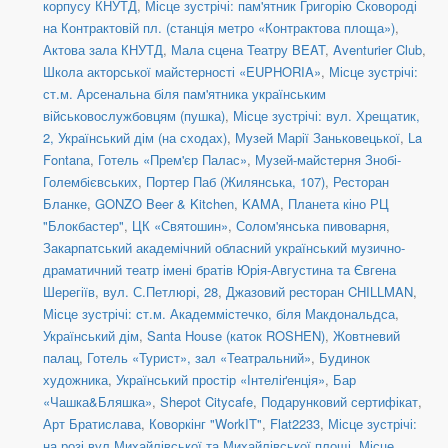
корпусу КНУТД
,
Місце зустрічі: пам'ятник Григорію Сковороді
на Контрактовій пл. (станція метро «Контрактова площа»)
,
Актова зала КНУТД
,
Мала сцена Театру BEAT
,
Aventurier Club
,
Школа акторської майстерності «EUPHORIA»
,
Місце зустрічі:
ст.м. Арсенальна біля пам'ятника українським
військовослужбовцям (пушка)
,
Місце зустрічі: вул. Хрещатик,
2, Український дім (на сходах)
,
Музей Марії Заньковецької
,
La
Fontana
,
Готель «Прем'єр Палас»
,
Музей-майстерня Знобі-
Голембієвських
,
Портер Паб (Жилянська, 107)
,
Ресторан
Бланке
,
GONZO Beer & Kitchen
,
KAMA
,
Планета кіно РЦ
"Блокбастер"
,
ЦК «Святошин»
,
Солом'янська пивоварня
,
Закарпатський академічний обласний український музично-
драматичний театр імені братів Юрія-Августина та Євгена
Шерегіїв
,
вул. С.Петлюрі, 28
,
Джазовий ресторан CHILLMAN
,
Місце зустрічі: ст.м. Академмістечко, біля Макдональдса
,
Український дім
,
Santa House (каток ROSHEN)
,
Жовтневий
палац
,
Готель «Турист», зал «Театральний»
,
Будинок
художника
,
Український простір «Інтеліґенція»
,
Бар
«Чашка&Бляшка»
,
Shepot Citycafe
,
Подарунковий сертифікат
,
Арт Братислава
,
Коворкінг "WorkIT"
,
Flat2233
,
Місце зустрічі:
на розі вул.Михайлівської та Михайлівської площі
,
Місце