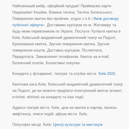
Найповніший вибір, офіційний продаж! Приймаємо карти
Нацкешбек! Кешбек, Вовина тисяча, Тисяча Зеленського.
Повернення квитка без проблем, згідно з п.6 «
Умов договору
публічної оферти
». Доставимо кур'єром по м. Житомиру та
будь-яким перевізником по Україні. Послуги: Купівля квитка в
Київ, Київський академічний драматичний театр на Подолі,
Бронювання квитка, Зручне повернення квитка, Зручне
повернення коштів, Доставка кур'єром, Післяплата,
Передплата, Замовлення телефоном, Квиток на e-mail,
Безпечний платіж, Колективні покупки.
Концерти у філармонії, театрах та клубах міста
Київ 2023
.
Квиткова каса Київ, Київський академічний драматичний театр
на Подолі, де ви можете придбати електронний квиток (етикет,
e-ticket, eticket) на концерти та інші події.
Адреси театрів міста Київ, ціни на квитки в партер, балкон,
амфітеатр, описи подій, афіша міста Київ.
Популярні місця Київ:
Центр культури та мистецтв