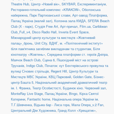
Theatre Hub
,
Центр «Новий вік»
,
SKYBAR
,
Експериментаніум
,
Ресторанно-готельний комплекс «KRAKOW»
,
Оболонська
набережна
,
Парк Партизанської слави
,
Арт-завод Платформа
,
Палац Україна (малий зал)
,
Колонна зала КМДА
,
SFERA Beach
Club (Х - парк)
,
Студія Free Art
,
Арт-причал
,
Film.ua
,
Caribbean
Club_Full_v4
,
Disco Radio Hall
,
Inveria Event Space
,
Міжнародний центр культури та мистецтв «Жовтневий
палац»_бронь
,
Unit Сity
,
ВДНГ
,
м. «Політехнічний інститут»
біля пам'ятника загиблим викладачам та студентам
,
Біля
кінотеатру «Жовтень»
,
Середина платформи ст. героїв Дніпра
,
Маячок Beach Club
,
Сцена 6
,
Пішохідний міст на острові
Труханів
,
Indigo Club
,
Початок: кут Бехтерівського провулка та
вулиці Січових стрільців
,
Regent Hill
,
Центр Культури та
Мистецтв МВС України
,
КВЦ Парковий
,
Golden Gate
,
Бізнес-
центр Башта 5
,
Національний академічний драматичний театр
ім. І. Франка
,
Театр Особистості
,
Будинок кіно. Червоний зал
,
MonteRay Live Stage
,
Палац України
,
Bingo
,
Кірха Святої
Катерини
,
Fantastic home
,
Національна опера України ім.
Т.Г.Шевченка
,
Відьма бар - Лиса гора
,
Мала Опера_v.2 Fan
,
Центральний Дім Художника
,
Гранд-Холл «Хрещатик»
,