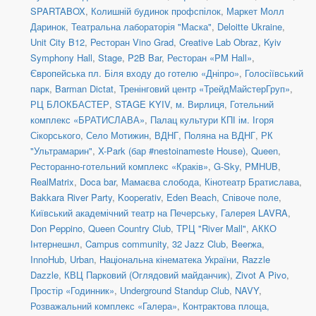
SPARTABOX
,
Колишній будинок профспілок
,
Маркет Молл
Даринок
,
Театральна лабораторія "Маска"
,
Deloitte Ukraine
,
Unit City B12
,
Ресторан Vino Grad
,
Creative Lab Obraz
,
Kyiv
Symphony Hall
,
Stage
,
P2B Bar
,
Ресторан «PM Hall»
,
Європейська пл. Біля входу до готелю «Дніпро»
,
Голосіївський
парк
,
Barman Dictat
,
Тренінговий центр «ТрейдМайстерГруп»
,
РЦ БЛОКБАСТЕР
,
STAGE KYIV
,
м. Вирлиця
,
Готельний
комплекс «БРАТИСЛАВА»
,
Палац культури КПІ ім. Ігоря
Сікорського
,
Село Мотижин
,
ВДНГ, Поляна на ВДНГ
,
РК
"Ультрамарин"
,
X-Park (бар #nestoinameste House)
,
Queen
,
Ресторанно-готельний комплекс «Краків»
,
G-Sky
,
PMHUB
,
RealMatrix
,
Doca bar
,
Мамаєва слобода
,
Кінотеатр Братислава
,
Bakkara River Party
,
Kooperativ
,
Eden Beach
,
Співоче поле
,
Київський академічний театр на Печерську
,
Галерея LAVRA
,
Don Peppino
,
Queen Country Club
,
ТРЦ "River Mall"
,
АККО
Інтернешнл
,
Campus community
,
32 Jazz Club
,
Beerжа
,
InnoHub
,
Urban
,
Національна кінематека України
,
Razzle
Dazzle
,
КВЦ Парковий (Оглядовий майданчик)
,
Zivot A Pivo
,
Простір «Годинник»
,
Underground Standup Club
,
NAVY
,
Розважальний комплекс «Галера»
,
Контрактова площа,