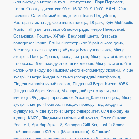
біля виходу з метро на вул. Інститутська.
,
Парк Перемоги
,
Палац Спорту_Дискотека 90-х_16.02.2019 19:00
,
ВДНГ, Сад
Гамаков
,
Олімпійський коледж імені Івана Піддубного
,
Ресторан Листопад
,
Софіївська площа
,
L8 park
,
Kyiv Metropolis
Music Hall (зал Київської обласної ради, метро Печерська)
,
Остановка «Пошта»
,
X-Park
,
Весловий центр
,
Київська
водогрязелікарня
,
Літній кінотеатр біля Українського дому
,
Місце зустрічі: на зупинці «Вулиця Болсуновських»
,
Місце
зустрічі: Площа Франка, перед театром
,
Місце зустрічі: метро
Печерська, біля виходу зі скляних дверей
,
Місце зустрічі: біля
колон біля входу до Національного експоцентру України
,
Місце
зустрічі: метро Академмістечко (посередині платформи)
,
Південний залізничний вокзал
,
Південний Берег Києва
,
ЮБК
(Південний берег Києва)
,
Міжнародний центр культури і
мистецтв Федерації профспілок України_Камерна сцена
,
Місце
зустрічі: метро «Поштова площа», праворуч від входу на
фунікулер
,
Місце зустрічі: метро Університет, біля виходу на
вулиці
,
KNZS
,
Південний залізничний вокзал
,
Crazy Quentin
,
Roof_v.1
,
Арт-бар Арка 12
,
Samogon Grill Bar
,
Just in Space
,
Паб-пивоварня «КУЛЬТ» (Маяковського)
,
Київський
муніципальний академічний театр опери та балету для дітей та