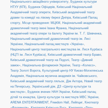
Національного авіаційного університету
,
Будинок культури
НТУУ (КПІ)
,
Будинок Офіцерів
,
Київський Національний
Академічний театр оперети
,
Київський академічний театр
драми та комедії на лівому березі Дніпра
,
Київський Палац
спорту
,
Місце проведення: МЦКМ
,
Національний академічний
драматичний театр імені Івана Франка
,
Національний
академічний театр опери та балету України ім. Т. Г. Шевченка
,
Національний академічний драматичний театр ім. Лесі
Українки
,
Національний палац мистецтв «Україна»
,
Національний центр театрального мистецтва ім. Леся Курбаса
(НЦТІ ім. Леся Курбаса)
,
Київський драматичний театр Браво
,
Київський драматичний театр на Подолі
,
Театр «Дивний
замок»
,
Національна філармонія України
,
Театр «Колесо»
,
Театр Золоті Ворота
,
Культурний центр НУ Києво-Могилянська
Академія
,
Національна музична академія ім. Чайковського
,
Київський академічний театр ляльок
,
Дім Актора
,
Новий театр
на Печерську
,
Український дім
,
ДЗ «Центр культури та
мистецтв»
,
Будинок вчених НАН України
,
Київський палац
дітей та юнацтва
,
Центр культури та мистецтв МВС України
,
ARENA ENTERTAINMENT
,
Freedom Hall
,
Лейпциг
,
Кінотеатр
«Флоренція»
,
Кінотеатр Київська Русь
,
Кінотеатр «Ліра»
,