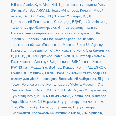
Hill bar
,
Alaska Kyiv
,
Main Hall
,
Центр розвитку людини Ритмі
Життя
,
Арт-бар ARKA12
,
Театр «Між Трьох Колон»
,
Музей
авіації
,
Tiki Surf Cafe
,
ТРЦ "Район" 2 поверх
,
ВДНГ,
Центральний Павільйон 1
,
Кіностудія
,
ВДНГ, 13-й павільйон
,
Tartoria
,
метро Житомирська, біля автосалону Інфініті
,
Національний академічний театр російської драмі ім. Лесі
Українки
,
Pechersk Art Flat
,
Avatar Space
,
Концертно-
танцювальний зал «Ровесник»
,
Ukrainian Stand-Up Agency
,
Гранд Хол «Хрещатик»_v.1
,
Антикафе «Ляси»
,
Сад бажань на
ВДНГ
,
ВДНГ, Концерт-хол (павільйон 9)
,
Кінотеатр «Алмаз»
,
Парк Камелія
,
Арт-клуб Видно і вино
,
ВДНГ, павільйон 2
,
KWINS hall
,
Mezzanine
,
Вебінар
,
Концерт-холл «ALLEGRO»
,
Event Hall «Маячок»
,
Мала Опера
,
Київський театр опери та
балету для дітей та юнацтва
,
Вертолітний майданчик
,
БЦ 101
Tower
,
Veranda on the river
,
Шпаківня
,
Victoria Museum
,
City-
Zencafe
,
Touch Cafe
,
КМК «АРТ ЕРІЯ»
,
Музей М. Булгакова
,
Тур вихідного дня
,
НСК Олімпійський
,
Admiral hall
,
Ashtanga
Yoga Shala Kiev
,
3B Republic
,
Студія театру Тисячоліття_v.1
,
14-t
,
Wish Family Space
,
ДК Куренівка
,
Студія театру
Тисячоліття
,
Розважальний комплекс Місто
,
Дім офіцерів
,