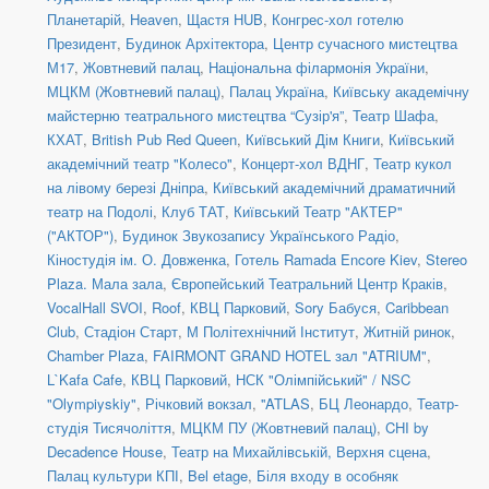
Планетарій
,
Heaven
,
Щастя HUB
,
Конгрес-хол готелю
Президент
,
Будинок Архітектора
,
Центр сучасного мистецтва
М17
,
Жовтневий палац
,
Національна філармонія України
,
МЦКМ (Жовтневий палац)
,
Палац Україна
,
Київську академічну
майстерню театрального мистецтва “Сузір'я”
,
Театр Шафа
,
КХАТ
,
British Pub Red Queen
,
Київський Дім Книги
,
Київський
академічний театр "Колесо"
,
Концерт-хол ВДНГ
,
Театр кукол
на лівому березі Дніпра
,
Київський академічний драматичний
театр на Подолі
,
Клуб ТАТ
,
Київський Театр "АКТЕР"
("АКТОР")
,
Будинок Звукозапису Українського Радіо
,
Кіностудія ім. О. Довженка
,
Готель Ramada Encore Kiev
,
Stereo
Plaza. Мала зала
,
Європейський Театральний Центр Краків
,
VocalHall SVOI
,
Roof
,
КВЦ Парковий
,
Sory Бабуся
,
Caribbean
Club
,
Стадіон Старт
,
М Політехнічний Інститут
,
Житній ринок
,
Chamber Plaza
,
FAIRMONT GRAND HOTEL зал "ATRIUM"
,
L`Kafa Cafe
,
КВЦ Парковий
,
НСК "Олімпійський" / NSC
"Olympiyskiy"
,
Річковий вокзал
,
''ATLAS
,
БЦ Леонардо
,
Театр-
студія Тисячоліття
,
МЦКМ ПУ (Жовтневий палац)
,
CHI by
Decadence House
,
Театр на Михайлівській, Верхня сцена
,
Палац культури КПІ
,
Bel etage
,
Біля входу в особняк