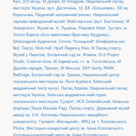
Kyiv_312 місць
,
М Дніпро
,
М Іпподром
,
Національний палац
мистецтв Україна
,
вул. Десятинна, 12
,
БК «Більшовик»
,
БК ім.
Корольова
,
Південний залізничний вокзал
,
Національний
науково-природничий музей
,
Майстер-клас (вул. Бастіонна)
,
М
Університет
,
Музей ім. А. Пушкіна
,
President Hotel
,
Зустріч: м.
Золоті Ворота (біля пам'ятника Ярославу Мудрому).
,
Шоколадний будиночок
,
Готель "Козацький" (Конференц-зал
№3. Театр)
,
Nivki-hall
,
Hyatt Regency Kiev
,
М Палац спорту
,
Музей у Пирогові
,
Ботанічний сад ім. Фоміна
,
G13 Project
Studio
,
Співоче поле
,
М Харківська
,
ст. м. Голосіївська
,
М
Дружби народів
,
Причал
,
М Мінська
,
SKY family PARK
,
BelEtage
,
Ботанічний сад ім. Гришка
,
Національний центр
театрального мистецтва ім. Леся Курбаса
,
Київський
академічний театр кукол
,
Палац Україна
,
Національний палац
мистецтв Україна
,
Київська академічна майстерня
театрального мистецтва “Сузір'я”
,
НСК Олімпійський
,
Київська
фортеця (Театр Маскам Рад)
,
Палац спорту
,
Державний музей
авіації ім. О.К. Антонова Національного авіаційного
університету
,
Галерея «Висоцький»
,
МКЦ ім. І. Козловського
,
Plivka
,
Мистецько-концертний центр ім. Івана Козловського
,
Художньо-концертний центр ім. Івана Козловського
,