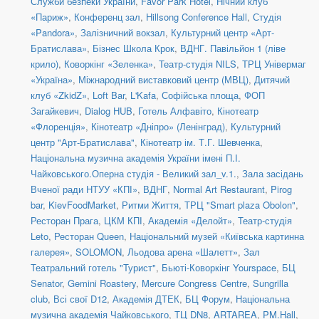
Служби безпеки України
,
Favor Park Hotel
,
Нічний клуб
«Париж»
,
Конференц зал
,
Hillsong Conference Hall
,
Студія
«Pandora»
,
Залізничний вокзал
,
Культурний центр «Арт-
Братислава»
,
Бізнес Школа Крок
,
ВДНГ. Павільйон 1 (ліве
крило)
,
Коворкінг «Зеленка»
,
Театр-студія NILS
,
ТРЦ Універмаг
«Україна»
,
Міжнародний виставковий центр (МВЦ)
,
Дитячий
клуб «ZkidZ»
,
Loft Bar
,
L'Kafa
,
Софійська площа
,
ФОП
Загайкевич
,
Dialog HUB
,
Готель Алфавіто
,
Кінотеатр
«Флоренція»
,
Кінотеатр «Дніпро» (Ленінград)
,
Культурний
центр "Арт-Братислава"
,
Кінотеатр ім. Т.Г. Шевченка
,
Національна музична академія України імені П.І.
Чайковського.Оперна студія - Великий зал_v.1.
,
Зала засідань
Вченої ради НТУУ «КПІ»
,
ВДНГ
,
Normal Art Restaurant
,
Pirog
bar
,
KievFoodMarket
,
Ритми Життя
,
ТРЦ "Smart plaza Obolon"
,
Ресторан Прага
,
ЦКМ КПІ
,
Академія «Делойт»
,
Театр-студія
Leto
,
Ресторан Queen
,
Національний музей «Київська картинна
галерея»
,
SOLOMON
,
Льодова арена «Шалетт»
,
Зал
Театральний готель "Турист"
,
Бьюті-Коворкінг Yourspace
,
БЦ
Senator
,
Gemini Roastery
,
Mercure Congress Centre
,
Sungrilla
club
,
Всі свої D12
,
Академія ДТЕК
,
БЦ Форум
,
Національна
музична академія Чайковського
,
ТЦ DN8
,
ARTAREA
,
PM.Hall
,