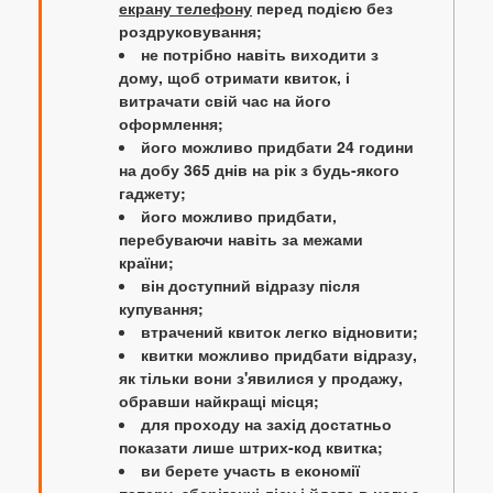
екрану телефону
перед подією без
роздруковування;
не потрібно навіть виходити з
дому, щоб отримати квиток, і
витрачати свій час на його
оформлення;
його можливо придбати 24 години
на добу 365 днів на рік з будь-якого
гаджету;
його можливо придбати,
перебуваючи навіть за межами
країни;
він доступний відразу після
купування;
втрачений квиток легко відновити;
квитки можливо придбати відразу,
як тільки вони з'явилися у продажу,
обравши найкращі місця;
для проходу на захід достатньо
показати лише штрих-код квитка;
ви берете участь в економії