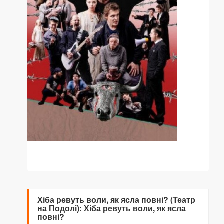
Хіба ревуть воли, як ясла повні? (Театр
на Подолі): Хіба ревуть воли, як ясла
повні?