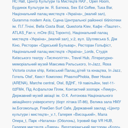
HC Hall
,
Центр Культури та Мистецтв НАУ.
,
Open Room
,
Будинок Культури ім. Я. Батюка
,
Sex Ed Coffee
,
Tusa Bar
,
Національний палац мистецтв «Україна»_(малий зал)
,
Guramma modern Asia
,
Сцена Центральної районної бібліотеки
ім. П.Г.Тічіні
,
Bella Costa Boat
,
Questoria Kiev
,
Кафе «Паштет»
,
ATLAS_Fan v
,
mOre (БЦ Торонто)
,
Національний палац
мистецтв «Україна»_(малий зал)_v.2
,
вул. Шулявська 5
,
Дім
Кіно
,
Ресторан «Одеський Бульвар»
,
Ресторан Гольфіст
,
Національний палац мистецтв «Україна»_Lords
,
Студія
Київського театру «Тисячоліття»
,
Travel Hub
,
Літературно-
меморіальний музей Максима Рильського
,
In-Jazz
,
Rosa
Victoria cruise ship
,
Київський Палац дітей та юнацтва
,
In Jazz
,
Готель Otel'
,
Квест Комплекс PhasmoPhobia
,
Beer House
(ARENA)
,
Marche central
,
Otel
,
ВДНГ, 19 павільйон
,
test-11-
02FM4
,
Під Асфальтом Пляж
,
Контактний зоопарк «Лемур»
,
Державний музей авіації ім. О.К. Антонова Національного
авіаційного університету (борт літака ІЛ-86)
,
Велика зала НМУ
ім.Богомольця
,
FreeGen Surf Cafe
,
Державний заклад «Центр
культури і мистецтв»_v.1
,
Галерея «Висоцький»
,
Мала
Опера_t
,
Парк «Наталка» (Оболонь)
,
Ігровий бар VR HUB
,
Галерея мистецтв «Лавра»
,
Вегетаріанський ресторан «Коло»
,