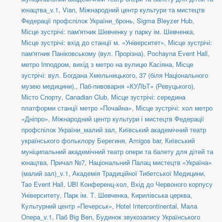
юнацтва_v.1
,
Vian
,
Міжнародний центр культури та мистецтв
Федерації профспілок України_бронь
,
Sigma Bleyzer Hub
,
Місце зустрічі: пам'ятник Шевченку у парку ім. Шевченка
,
Місце зустрічі: вхід до станції м. «Університет»
,
Місце зустрічі:
пам'ятник Паніковському (вул. Прорізна)
,
Pochayna Event Hall
,
метро Іпподром, вихід з метро на вулицю Касіяна
,
Місце
зустрічі: вул. Богдана Хмельницького, 37 (біля Національного
музею медицини).
,
Паб-пивоварня «КУЛЬТ» (Ревуцького)
,
Місто Спорту
,
Canadian Club
,
Місце зустрічі: середина
платформи станції метро «Почайна»
,
Місце зустрічі: хол метро
«Дніпро»
,
Міжнародний центр культури і мистецтв Федерації
профспілок України_малий зал
,
Київський академічний театр
українського фольклору Берегиня
,
Amigos bar
,
Київський
муніципальний академічний театр опери та балету для дітей та
юнацтва
,
Причал №7
,
Національний Палац мистецтв «Україна»
(малий зал)_v.1
,
Академія Традиційної Тибетської Медицини
,
Tao Event Hall
,
UBI Конференц-хол
,
Вхід до Червоного корпусу
Університету
,
Парк ім. Т. Шевченка
,
Кирилівська церква
,
Культурний центр «Печерськ»
,
Hotel Intercontinental
,
Мала
Опера_v.1
,
Паб Big Ben
,
Будинок звукозапису Українського