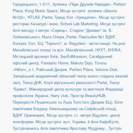
Городецького, 1-3/11
,
Зупинка «Парк Дружби Народів»
,
Perfect
Place
,
Kong Music Space
,
Місце зустрічі: зупинка «Школа
№122»
,
'ATLAS_Parter
,
Гранд Хол «Хрещатик»
,
Місце зустрічі:
ресторан Хачапурі і вино
,
School Lab Marketing
,
Місце зустрічі
біля виходу з метро «Сирець»
,
Стадіон "Динамо" ім. В.
Лобановського
,
Мала Опера_Parter
,
Павільйон №1 ВДНГ
,
Конгрес Хол
,
БЦ "Торонто"
,
м. Видубичі - автостанція
,
На розі
Михайлівської площі та вул. Михайлівський
,
НУХТ
,
КНУБА
,
Містецький арсенал Київ
,
SexEdMuseum
,
Сагайдачний
офісний центр
,
Fantastic Home
,
Makoto Dojo
,
Готель
«Hilton»_v.1
,
Райський Дворик
,
Perfect Place
,
Volume Club
,
Запорізький академічний обласний театр юного глядача (малий
зал)
,
Театр ДНК
,
Клуб віртуальної реальності Portal
,
Театр
"Браво"
,
Міжнародний центр культури та мистецтв Федерації
профспілок України
,
Harry club
,
Простір BeautyHUB
,
Перехрестя Пушкінської та Льва Толстого (Дворик БЦ)
,
Біля
пам'ятника Богдану Хмельницькому на Софійській площі
,
ВДНГ Оранжерея
,
Місце зустрічі: ст. метро Відубичі, центр
платформи
,
Місце зустрічі: вул. Хорива, 4 біля КафеБутік
,
Зустрічаємось біля пам'ятника Ярославу Мудрому.
,
Зустріч