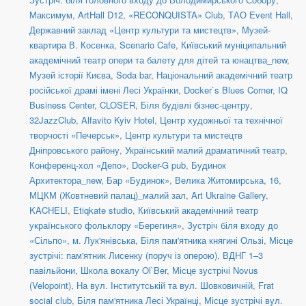
Максимум
,
ArtHall D12
,
«RECONQUISTA» Club
,
ТАО Event Hall
,
Державний заклад «Центр культури та мистецтв»
,
Музей-
квартира В. Косенка
,
Scenario Cafe
,
Київський муніципальний
академічний театр опери та балету для дітей та юнацтва_new
,
Музей історії Києва
,
Soda bar
,
Національний академічний театр
російської драмі імені Лесі Українки
,
Docker`s Blues Corner
,
IQ
Business Center
,
CLOSER
,
Біля будівлі бізнес-центру
,
32JazzClub
,
Alfavito Kyiv Hotel
,
Центр художньої та технічної
творчості «Печерськ»
,
Центр культури та мистецтв
Дніпровського району
,
Український малий драматичний театр
,
Конференц-хол «Депо»
,
Docker-G pub
,
Будинок
Архитектора_new
,
Бар «Будинок»
,
Велика Житомирська, 16
,
МЦКМ (Жовтневий палац)_малий зал
,
Art Ukraine Gallery
,
KACHELI
,
Etiqkate studio
,
Київський академічний театр
українського фольклору «Берегиня»
,
Зустріч біля входу до
«Сільпо», м. Лук'янівська
,
Біля пам'ятника княгині Ользі
,
Місце
зустрічі: пам'ятник Лисенку (поруч із оперою)
,
ВДНГ 1–3
павільйони
,
Школа вокалу Ol`Ber
,
Місце зустрічі Novus
(Velopoint)
,
На вул. Інститутській та вул. Шовковичній
,
Frat
social сlub
,
Біля пам'ятника Лесі Українці
,
Місце зустрічі вул.