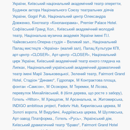
України
,
Київський національний академічний театр оперетти
,
Будинок актора Національного Союзу театральних діячів
України
,
Gogol Pub
,
Національний центр Олександра
Довженко
,
Кінотеатр «Кінопанорама»
,
Premier Palace Hotel.
Софіївський Гранд Хол.
,
Київський академічний молодий
театр
,
Національна музична академія України імені П.І.
Чайковського.Оперна студія – Великий зал.
,
Національний
Палац мистецтв «Україна» (малий зал)
,
Палац Культури КПІ
,
арт-центр «CLOSER»
,
Арт-центр «CLOSER»
,
Національний
цирк України
,
Київський академічний театр юного глядача на
Липках
,
Національний український академічний драматичний
театр імені Марії Заньковецької
,
Зелений театр
,
Fairmont Grand
Hotel
,
Стадіон "Динамо"
,
Гідропарк
,
М Контрактова площа,
фонтан «Самсон»
,
М Осокорки
,
М Теремки
,
М Лісова
,
перевулок Михайлівський, 8 (біля дерева, що росте з забору)
,
Готель «Hilton»
,
М Хрещатик
,
М Арсенальна
,
м. Житомирська
,
INDIGO ambitious project
,
Fedoriv Hub
,
Кирилівська церква
,
М
Золоті ворота
,
М Видубичі
,
Андріївська церква
,
М Шулявська
,
Арт-завод Платформа.
,
Готель «Русь»
,
Український дім
,
Київський драматичний театр "Браво"
,
Fairmont Grand Hotel