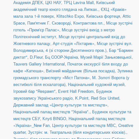
Академія ДПЕК
,
ЦКІ НАУ
,
ТРЦ Lavina Mall
,
Київський
академічний театр юного глядача на Липках.
,
ЄКЦ «Краків»
мала зала 1-й поверх
,
Klitschko Expo
,
Київська фортеця
,
Attic
Space
,
Пам'ятник Г. Сковороді, Контрактова пл.
,
Місце зустрічі
готель «Прем'єр Палас»
,
Місце зустрічі вихід з метро
Політехнічний інститут
,
Місце зустрічі центральний вхід до
Жовтневого палацу
,
Арт-студія «Ліхтарик»
,
Місце зустрічі вул.
Володимирська, 4 (зі сторони Десятинного пров.)
,
Бар "Бармен
диктат"
,
D.Fleur
,
Бц COOP-Україна
,
Музей Марії Заньковецької
,
Tauvers Gallery International
,
Початок екскурсії біля входу до
кафе «Катюша»
,
Виїзний майданчик (Вільна посадка)
,
Зупинка
громадського транспорту «Міст Патона»
,
М. Золоті Ворота (у
вестибюлі біля ескалатора)
,
Національний художній музей
,
Ігровий бар "Respawn"
,
Event Hall Freedom
,
Будинок
звукозапису Українського радіо
,
K.Point
,
Red Sox United
,
Державний заклад «Центр культури та мистецтв»
,
Національний палац мистецтв "Україна".
,
Будинок культури та
мистецтв СБУ
,
Клуб BINGO
,
Національний палац мистецтв
«Україна»_New Fan
,
Центр культури та мистецтв МВС
,
Creative
quarter
,
Зустріч: м. Театральна (біля кондитерських кіосків).
,
Зустріч: біля головного входу до Володимирського Собору
,