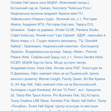
October Hall (мала зала МЦКМ «Жовтневий палац»)
,
Ботанічний сад ім. Гришка
,
Кінотеатр "Київська Русь"
,
Національна музична академія України імені П.І.
Чайковського.Оперна студія - Великий зал_v.1
,
Ресторан
Alaska
,
Академія МТА
,
Ресторан Бассано
,
Тераса D12
,
Шпаківня - Кафе на деревах
,
Kinder CLUB
,
Pandora Studio
,
Софія Київська
,
Нічний клуб "Lips Cabaret"
,
ВДНГ, павільйон 4
,
Мала опера_v.3
,
Студія творчого резонансу
,
ТЦ "Gorodok
Gallery"
,
Оранжерея, Національний комплекс «Експоцентр
України»
,
Воздвиженська вулиця
,
Завод «Маяк»
,
Premier
Palace Hotel. Софіївський Гранд хол_v.1
,
Onovo Dendra Hotel
,
КІСВП
,
МЦКМ Кругла Зала
,
Місце зустрічі: метро
Академмістечко
,
Insta Cafe
,
Актова зала ІПАГ
,
Кіностудія ім.
О.Довженка
,
Офіс компанії inten.ua на Пушкінській
,
Центр
жіночого розвитку Woman Insight
,
Family Quest
,
Art Bar Крапка
G
,
Art App Hall
,
Офіс компанії inten.ua на Васильківській
,
Кулінарна студія Kenwood
,
Art bar "G Point"
,
вул. Хрещатик,
22
,
Театр Між Трьох Колон
,
Pro Business Hub
,
БЦ Астарта
,
Театр Creative LAB Obraz
,
Karaoke Pub
,
Music hall Dellini
,
Театр
«Почайна»
,
Event Hall Signal
,
Центр культури та мистецтв