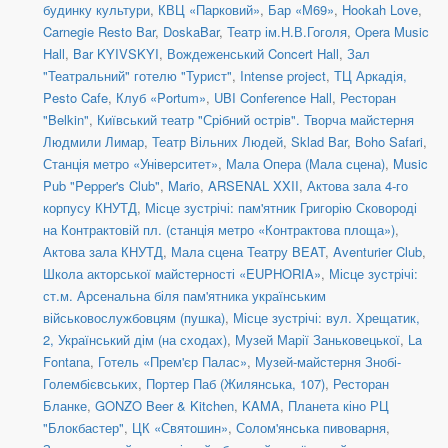
будинку культури
,
КВЦ «Парковий»
,
Бар «М69»
,
Hookah Love
,
Carnegie Resto Bar
,
DoskaBar
,
Театр ім.Н.В.Гоголя
,
Opera Music
Hall
,
Bar KYIVSKYI
,
Вождеженський Concert Hall
,
Зал
"Театральний" готелю "Турист"
,
Intense project
,
ТЦ Аркадія,
Pesto Cafe
,
Клуб «Portum»
,
UBI Conference Hall
,
Ресторан
"Belkin"
,
Київський театр "Срібний острів". Творча майстерня
Людмили Лимар
,
Театр Вільних Людей
,
Sklad Bar
,
Boho Safari
,
Станція метро «Університет»
,
Мала Опера (Мала сцена)
,
Music
Pub "Pepper's Club"
,
Mario
,
ARSENAL XXII
,
Актова зала 4-го
корпусу КНУТД
,
Місце зустрічі: пам'ятник Григорію Сковороді
на Контрактовій пл. (станція метро «Контрактова площа»)
,
Актова зала КНУТД
,
Мала сцена Театру BEAT
,
Aventurier Club
,
Школа акторської майстерності «EUPHORIA»
,
Місце зустрічі:
ст.м. Арсенальна біля пам'ятника українським
військовослужбовцям (пушка)
,
Місце зустрічі: вул. Хрещатик,
2, Український дім (на сходах)
,
Музей Марії Заньковецької
,
La
Fontana
,
Готель «Прем'єр Палас»
,
Музей-майстерня Знобі-
Голембієвських
,
Портер Паб (Жилянська, 107)
,
Ресторан
Бланке
,
GONZO Beer & Kitchen
,
KAMA
,
Планета кіно РЦ
"Блокбастер"
,
ЦК «Святошин»
,
Солом'янська пивоварня
,