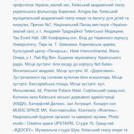
профспілок України_малий зал
,
Київський академічний театр
українського фольклору Берегиня
,
Amigos bar
,
Київський
муніципальний академічний театр опери та балету для дітей та
юнацтва
,
Причал №7
,
Національний Палац мистецтв «Україна»
(малий зал)_v.1
,
Академія Традиційної Тибетської Медицини
,
Tao Event Hall
,
UBI Конференц-хол
,
Вхід до Червоного корпусу
Університету
,
Парк ім. Т. Шевченка
,
Кирилівська церква
,
Культурний центр «Печерськ»
,
Hotel Intercontinental
,
Мала
Опера_v.1
,
Паб Big Ben
,
Будинок звукозапису Українського
радіо
,
Місце зустрічі: біля входу до корпусу №3 Київо-
Могилянської академії
,
Місце зустрічі: М. «Дорогожичі».
Зустрічаємося під скляним куполом біля ескалатора
,
Місце
зустрічі: Бессарабська площа
,
Місце зустрічі: вул.
Мельникова, 42
,
Premier Palace Hotel. Софіївський гранд-хол
,
Колонна зала Київської міської державної адміністрації
(КМДА)
,
Батерфляй Делюкс, зал Антрацит
,
Концерт-хол
MUSIC SPACE MK
,
Кіно-павільйон
,
Кінотеатр «Жовтень»
,
Національний будинок органної та камерної музики
,
Photo
studio / Creative space UPSTAIRS
,
Студія 75
,
Гранд-паб
«ВДОСКУ»
,
Музикальна студія Шум
,
Київський театр опери та