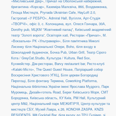
«Мисливський Двір»
,
Причал на Оболонській набережній,
бригантина «Корсар»
,
Каземіра Малєвіча, 86б
,
Воздвиженка,
Площа Мистецтв
,
Prynada Ukrainian Cafe
,
HayLoft 2.0
,
Гастропаб «У РЕБРО»
,
Admiral Hall
,
Вугілля
,
Арт-Студія
«ТВОРЧІ», офіс 3
,
с. Колонщина
,
вул. Олеся Гончара, 30А
,
Dorothy pub
,
МЦКМ "Жовтневий палац"
,
Київський академічний
театр “Золоті ворота”
,
Освіторія хаб
,
Ресторан «Причал»
,
М.
«Вокзальна» РК «Ультрамарін»
,
Біля пам'ятника Миколі
Лисенку біля Національної Опери
,
Boho
,
біля входу в
Шоколадний будиночок
,
Бочка Pub
,
Urban Grill
,
Театр Сірого
Кота / GreyCat.Studio
,
Культура / Kultura
,
Red Sox
,
Кухмейстер. Дім-ресторан
,
Barvy restaurant bar
,
Ресто-клуб
«Kalaki-Місто»
,
The Quest Guest House
,
Патріарший собор
Воскресіння Христового УГКЦ
,
Біля церкви Богородиці
Пирогощі
,
Біля фонтану Термена
,
Coworking Platforma
,
Національна бібліотека України імені Ярослава Мудрого
,
Парк
Муромець
,
Дизайн-готель Road
,
Берег Київського Моря
,
СМТ
Бородянка, Київська область
,
КУ Київ
,
PM Hall
,
Культурний
центр М82
,
Національний парк МЕЖИГІР'Я
,
Центр культури та
мистецтв СБУ
,
Музей Лавра, к.26
,
KONCHA ZASPA. KNZS
RESIDENTS
,
M8 Cocktail Bar
,
біля входу до ТРЦ Гулівер, зі