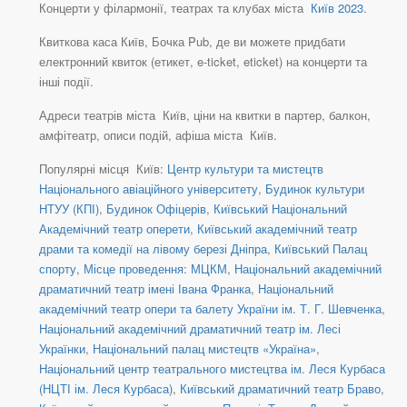
Концерти у філармонії, театрах та клубах міста
Київ 2023
.
Квиткова каса Київ, Бочка Pub, де ви можете придбати
електронний квиток (етикет, e-ticket, eticket) на концерти та
інші події.
Адреси театрів міста Київ, ціни на квитки в партер, балкон,
амфітеатр, описи подій, афіша міста Київ.
Популярні місця Київ:
Центр культури та мистецтв
Національного авіаційного університету
,
Будинок культури
НТУУ (КПІ)
,
Будинок Офіцерів
,
Київський Національний
Академічний театр оперети
,
Київський академічний театр
драми та комедії на лівому березі Дніпра
,
Київський Палац
спорту
,
Місце проведення: МЦКМ
,
Національний академічний
драматичний театр імені Івана Франка
,
Національний
академічний театр опери та балету України ім. Т. Г. Шевченка
,
Національний академічний драматичний театр ім. Лесі
Українки
,
Національний палац мистецтв «Україна»
,
Національний центр театрального мистецтва ім. Леся Курбаса
(НЦТІ ім. Леся Курбаса)
,
Київський драматичний театр Браво
,