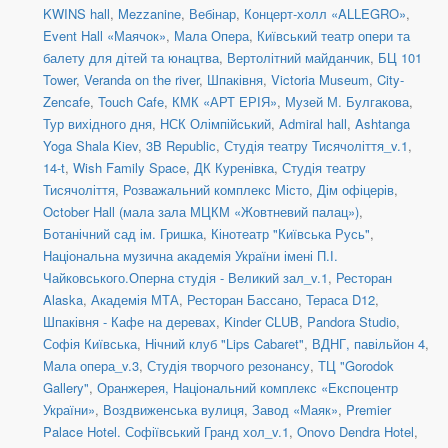
KWINS hall
,
Mezzanine
,
Вебінар
,
Концерт-холл «ALLEGRO»
,
Event Hall «Маячок»
,
Мала Опера
,
Київський театр опери та
балету для дітей та юнацтва
,
Вертолітний майданчик
,
БЦ 101
Tower
,
Veranda on the river
,
Шпаківня
,
Victoria Museum
,
City-
Zencafe
,
Touch Cafe
,
КМК «АРТ ЕРІЯ»
,
Музей М. Булгакова
,
Тур вихідного дня
,
НСК Олімпійський
,
Admiral hall
,
Ashtanga
Yoga Shala Kiev
,
3B Republic
,
Студія театру Тисячоліття_v.1
,
14-t
,
Wish Family Space
,
ДК Куренівка
,
Студія театру
Тисячоліття
,
Розважальний комплекс Місто
,
Дім офіцерів
,
October Hall (мала зала МЦКМ «Жовтневий палац»)
,
Ботанічний сад ім. Гришка
,
Кінотеатр "Київська Русь"
,
Національна музична академія України імені П.І.
Чайковського.Оперна студія - Великий зал_v.1
,
Ресторан
Alaska
,
Академія МТА
,
Ресторан Бассано
,
Тераса D12
,
Шпаківня - Кафе на деревах
,
Kinder CLUB
,
Pandora Studio
,
Софія Київська
,
Нічний клуб "Lips Cabaret"
,
ВДНГ, павільйон 4
,
Мала опера_v.3
,
Студія творчого резонансу
,
ТЦ "Gorodok
Gallery"
,
Оранжерея, Національний комплекс «Експоцентр
України»
,
Воздвиженська вулиця
,
Завод «Маяк»
,
Premier
Palace Hotel. Софіївський Гранд хол_v.1
,
Onovo Dendra Hotel
,