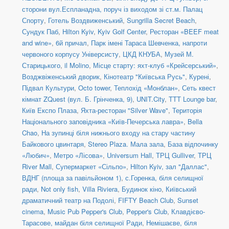
сторони вул.Еспланадна, поруч із виходом зі ст.м. Палац
Спорту
,
Готель Воздвиженський
,
Sungrilla Secret Beach
,
Сундук Паб
,
Hilton Kyiv
,
Kyiv Golf Center
,
Ресторан «BEEF meat
and wine»
,
6й причал
,
Парк імені Тараса Шевченка, напроти
червоного корпусу Універсисту
,
ЦКД КНУБА
,
Музей М.
Старицького
,
il Molino
,
Місце старту: яхт-клуб «Крейсерський»
,
Возджвіженський дворик
,
Кінотеатр "Київська Русь"
,
Курені
,
Підвал Культури
,
Octo tower
,
Теплохід «Монблан»
,
Сеть квест
кімнат ZQuest (вул. Б. Грінченка, 9)
,
UNIT.City
,
TTT Lounge bar
,
Київ Експо Плаза
,
Яхта-ресторан "Silver Wave"
,
Територія
Національного заповідника «Київ-Печерська лавра»
,
Bella
Chao
,
На зупинці біля нижнього входу на стару частину
Байкового цвинтаря
,
Stereo Plaza. Мала зала
,
База відпочинку
«Любич»
,
Метро «Лісова»
,
Universum Hall
,
ТРЦ Gulliver
,
ТРЦ
River Mall
,
Супермаркет «Сільпо»
,
Hilton Kyiv, зал "Даллас"
,
ВДНГ (площа за павільйоном 1)
,
с.Горенка, біля селищної
ради
,
Not only fish
,
Villa Riviera
,
Будинок кіно
,
Київський
драматичний театр на Подолі
,
FIFTY Beach Club
,
Sunset
cinema
,
Music Pub Pepper's Club
,
Pepper's Club
,
Клавдієво-
Тарасове, майдан біля селищної Ради
,
Немішаєве, біля