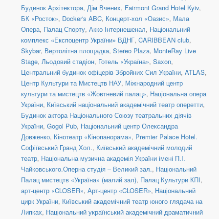
Будинок Архітектора
,
Дім Вчених
,
Fairmont Grand Hotel Kyiv
,
БК «Росток»
,
Docker's ABC
,
Концерт-хол «Оазис»
,
Мала
Опера
,
Палац Спорту
,
Акко Інтернешенал
,
Національний
комплекс «Експоцентр України» ВДНГ
,
CARIBBEAN club
,
Skybar
,
Вертолітна площадка
,
Stereo Plaza
,
MonteRay Live
Stage
,
Льодовий стадіон
,
Готель «Україна»
,
Saxon
,
Центральний будинок офіцерів Збройних Сил України
,
ATLAS
,
Центр Культури та Мистецтв НАУ
,
Міжнародний центр
культури та мистецтв «Жовтневий палац»
,
Національна опера
України
,
Київський національний академічний театр оперетти
,
Будинок актора Національного Союзу театральних діячів
України
,
Gogol Pub
,
Національний центр Олександра
Довженко
,
Кінотеатр «Кінопанорама»
,
Premier Palace Hotel.
Софіївський Гранд Хол.
,
Київський академічний молодий
театр
,
Національна музична академія України імені П.І.
Чайковського.Оперна студія – Великий зал.
,
Національний
Палац мистецтв «Україна» (малий зал)
,
Палац Культури КПІ
,
арт-центр «CLOSER»
,
Арт-центр «CLOSER»
,
Національний
цирк України
,
Київський академічний театр юного глядача на
Липках
,
Національний український академічний драматичний