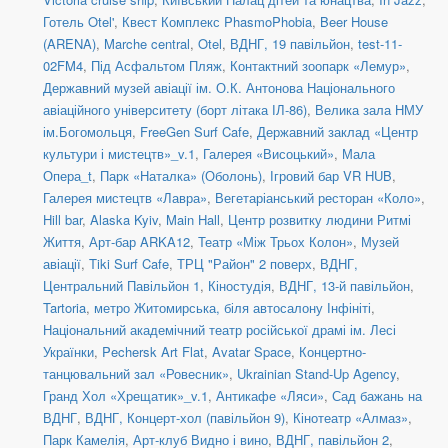
Готель Otel'
,
Квест Комплекс PhasmoPhobia
,
Beer House
(ARENA)
,
Marche central
,
Otel
,
ВДНГ, 19 павільйон
,
test-11-
02FM4
,
Під Асфальтом Пляж
,
Контактний зоопарк «Лемур»
,
Державний музей авіації ім. О.К. Антонова Національного
авіаційного університету (борт літака ІЛ-86)
,
Велика зала НМУ
ім.Богомольця
,
FreeGen Surf Cafe
,
Державний заклад «Центр
культури і мистецтв»_v.1
,
Галерея «Висоцький»
,
Мала
Опера_t
,
Парк «Наталка» (Оболонь)
,
Ігровий бар VR HUB
,
Галерея мистецтв «Лавра»
,
Вегетаріанський ресторан «Коло»
,
Hill bar
,
Alaska Kyiv
,
Main Hall
,
Центр розвитку людини Ритмі
Життя
,
Арт-бар ARKA12
,
Театр «Між Трьох Колон»
,
Музей
авіації
,
Tiki Surf Cafe
,
ТРЦ "Район" 2 поверх
,
ВДНГ,
Центральний Павільйон 1
,
Кіностудія
,
ВДНГ, 13-й павільйон
,
Tartoria
,
метро Житомирська, біля автосалону Інфініті
,
Національний академічний театр російської драмі ім. Лесі
Українки
,
Pechersk Art Flat
,
Avatar Space
,
Концертно-
танцювальний зал «Ровесник»
,
Ukrainian Stand-Up Agency
,
Гранд Хол «Хрещатик»_v.1
,
Антикафе «Ляси»
,
Сад бажань на
ВДНГ
,
ВДНГ, Концерт-хол (павільйон 9)
,
Кінотеатр «Алмаз»
,
Парк Камелія
,
Арт-клуб Видно і вино
,
ВДНГ, павільйон 2
,