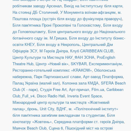
робітникам заводу Арсенал
,
Вихід на Інститутську біля карти
,
На стоянці ДБ Столичний
,
У Монумента воїнам-афганцям
,
м.
Поштова площа (зустріч біля входу до фунікулера праворуч)
,
Біля пам'ятника Проні Прокопівні та Голохвістому
,
Біля входу
до Головпоштамту
,
Біля центрального входу до Національного
ботанічного саду ім. М.Гришка
,
Біля входу до Інституту бізнес-
освіти КНЕУ
,
Біля входу в Некрополь
,
Центральний Дім
Офіцерів ЗСУ
,
М Героїв Дніпра
,
Клуб CARIBBEAN CLUB
,
Центр Культури та Мистецтв НАУ_ФАН ЗОНА
,
ProEnglish
Theatre Hub
,
Центр «Новий вік»
,
SKYBAR
,
Експериментаніум
,
Ресторанно-готельний комплекс «KRAKOW»
,
Оболонська
набережна
,
Парк Партизанської слави
,
Арт-завод Платформа
,
Палац Україна (малий зал)
,
Колонна зала КМДА
,
SFERA Beach
Club (Х - парк)
,
Студія Free Art
,
Арт-причал
,
Film.ua
,
Caribbean
Club_Full_v4
,
Disco Radio Hall
,
Inveria Event Space
,
Міжнародний центр культури та мистецтв «Жовтневий
палац»_бронь
,
Unit Сity
,
ВДНГ
,
м. «Політехнічний інститут»
біля пам'ятника загиблим викладачам та студентам
,
Біля
кінотеатру «Жовтень»
,
Середина платформи ст. героїв Дніпра
,
Маячок Beach Club
,
Сцена 6
,
Пішохідний міст на острові