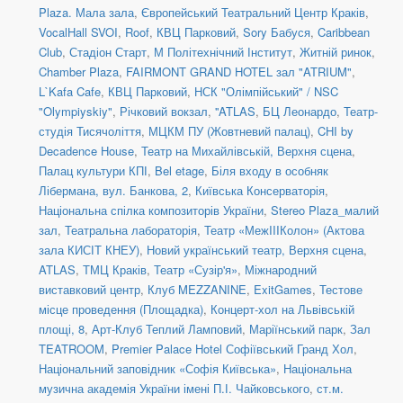
Plaza. Мала зала
,
Європейський Театральний Центр Краків
,
VocalHall SVOI
,
Roof
,
КВЦ Парковий
,
Sory Бабуся
,
Caribbean
Club
,
Стадіон Старт
,
М Політехнічний Інститут
,
Житній ринок
,
Chamber Plaza
,
FAIRMONT GRAND HOTEL зал "ATRIUM"
,
L`Kafa Cafe
,
КВЦ Парковий
,
НСК "Олімпійський" / NSC
"Olympiyskiy"
,
Річковий вокзал
,
''ATLAS
,
БЦ Леонардо
,
Театр-
студія Тисячоліття
,
МЦКМ ПУ (Жовтневий палац)
,
CHI by
Decadence House
,
Театр на Михайлівській, Верхня сцена
,
Палац культури КПІ
,
Bel etage
,
Біля входу в особняк
Лібермана, вул. Банкова, 2
,
Київська Консерваторія
,
Національна спілка композиторів України
,
Stereo Plaza_малий
зал
,
Театральна лабораторія
,
Театр «МежIIIКолон» (Актова
зала КИСІТ КНЕУ)
,
Новий український театр, Верхня сцена
,
ATLAS
,
ТМЦ Краків
,
Театр «Сузір'я»
,
Міжнародний
виставковий центр
,
Клуб MEZZANINE
,
ExitGames
,
Тестове
місце проведення (Площадка)
,
Концерт-хол на Львівській
площі, 8
,
Арт-Клуб Теплий Ламповий
,
Маріїнський парк
,
Зал
TEATROOM
,
Premier Palace Hotel Софіївський Гранд Хол
,
Національний заповідник «Софія Київська»
,
Національна
музична академія України імені П.І. Чайковського
,
ст.м.