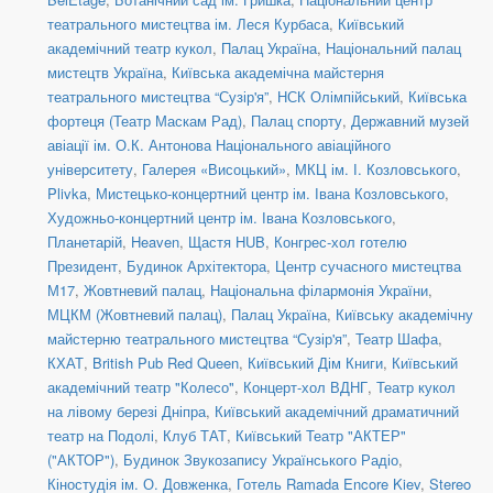
театрального мистецтва ім. Леся Курбаса
,
Київський
академічний театр кукол
,
Палац Україна
,
Національний палац
мистецтв Україна
,
Київська академічна майстерня
театрального мистецтва “Сузір'я”
,
НСК Олімпійський
,
Київська
фортеця (Театр Маскам Рад)
,
Палац спорту
,
Державний музей
авіації ім. О.К. Антонова Національного авіаційного
університету
,
Галерея «Висоцький»
,
МКЦ ім. І. Козловського
,
Plivka
,
Мистецько-концертний центр ім. Івана Козловського
,
Художньо-концертний центр ім. Івана Козловського
,
Планетарій
,
Heaven
,
Щастя HUB
,
Конгрес-хол готелю
Президент
,
Будинок Архітектора
,
Центр сучасного мистецтва
М17
,
Жовтневий палац
,
Національна філармонія України
,
МЦКМ (Жовтневий палац)
,
Палац Україна
,
Київську академічну
майстерню театрального мистецтва “Сузір'я”
,
Театр Шафа
,
КХАТ
,
British Pub Red Queen
,
Київський Дім Книги
,
Київський
академічний театр "Колесо"
,
Концерт-хол ВДНГ
,
Театр кукол
на лівому березі Дніпра
,
Київський академічний драматичний
театр на Подолі
,
Клуб ТАТ
,
Київський Театр "АКТЕР"
("АКТОР")
,
Будинок Звукозапису Українського Радіо
,
Кіностудія ім. О. Довженка
,
Готель Ramada Encore Kiev
,
Stereo