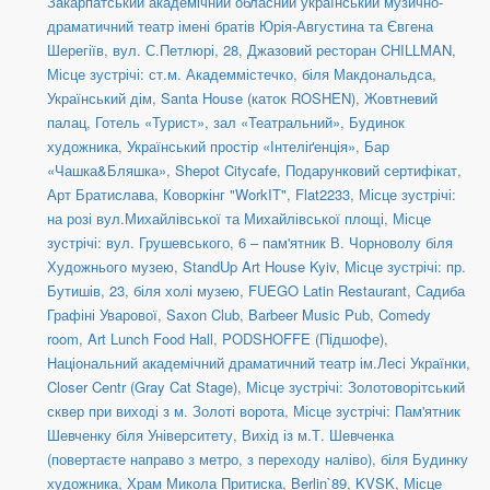
Закарпатський академічний обласний український музично-
драматичний театр імені братів Юрія-Августина та Євгена
Шерегіїв
,
вул. С.Петлюрі, 28
,
Джазовий ресторан CHILLMAN
,
Місце зустрічі: ст.м. Академмістечко, біля Макдональдса
,
Український дім
,
Santa House (каток ROSHEN)
,
Жовтневий
палац
,
Готель «Турист», зал «Театральний»
,
Будинок
художника
,
Український простір «Інтеліґенція»
,
Бар
«Чашка&Бляшка»
,
Shepot Citycafe
,
Подарунковий сертифікат
,
Арт Братислава
,
Коворкінг "WorkIT"
,
Flat2233
,
Місце зустрічі:
на розі вул.Михайлівської та Михайлівської площі
,
Місце
зустрічі: вул. Грушевського, 6 – пам'ятник В. Чорноволу біля
Художнього музею
,
StandUp Art House Kyiv
,
Місце зустрічі: пр.
Бутишів, 23, біля холі музею
,
FUEGO Latin Restaurant
,
Садиба
Графіні Уварової
,
Saxon Club
,
Barbeer Music Pub
,
Comedy
room
,
Art Lunch Food Hall
,
PODSHOFFE (Підшофе)
,
Національний академічний драматичний театр ім.Лесі Українки
,
Closer Centr (Gray Cat Stage)
,
Місце зустрічі: Золотоворітський
сквер при виході з м. Золоті ворота
,
Місце зустрічі: Пам'ятник
Шевченку біля Університету
,
Вихід із м.Т. Шевченка
(повертаєте направо з метро, з переходу наліво)
,
біля Будинку
художника
,
Храм Микола Притиска
,
Berlin`89
,
KVSK
,
Місце