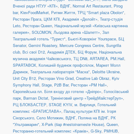
Вченої ради НТУУ «КПІ»
,
ВДНГ
,
Normal Art Restaurant
,
Pirog
bar
,
KievFoodMarket
,
Ритми Життя
,
ТРЦ "Smart plaza Obolon"
,
Ресторан Прага
,
ЦКМ КПІ
,
Академія «Делойт»
,
Театр-студія
Leto
,
Ресторан Queen
,
Національний музей «Київська картинна
галерея»
,
SOLOMON
,
Льодова арена «Шалетт»
,
Зал
Театральний готель "Турист"
,
Бьюті-Коворкінг Yourspace
,
БЦ
Senator
,
Gemini Roastery
,
Mercure Congress Centre
,
Sungrilla
club
,
Всі свої D12
,
Академія ДТЕК
,
БЦ Форум
,
Національна
музична академія Чайковського
,
ТЦ DN8
,
ARTAREA
,
PM.Hall
,
SPARTABOX
,
Колишній будинок профспілок
,
Маркет Молл
Даринок
,
Театральна лабораторія "Маска"
,
Deloitte Ukraine
,
Unit City B12
,
Ресторан Vino Grad
,
Creative Lab Obraz
,
Kyiv
Symphony Hall
,
Stage
,
P2B Bar
,
Ресторан «PM Hall»
,
Європейська пл. Біля входу до готелю «Дніпро»
,
Голосіївський
парк
,
Barman Dictat
,
Тренінговий центр «ТрейдМайстерГруп»
,
РЦ БЛОКБАСТЕР
,
STAGE KYIV
,
м. Вирлиця
,
Готельний
комплекс «БРАТИСЛАВА»
,
Палац культури КПІ ім. Ігоря
Сікорського
,
Село Мотижин
,
ВДНГ, Поляна на ВДНГ
,
РК
"Ультрамарин"
,
X-Park (бар #nestoinameste House)
,
Queen
,
Ресторанно-готельний комплекс «Краків»
,
G-Sky
,
PMHUB
,