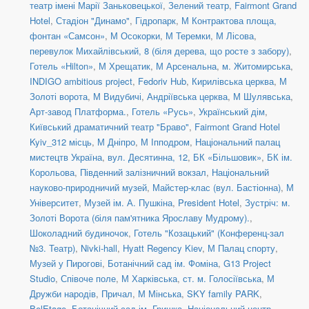
театр імені Марії Заньковецької
,
Зелений театр
,
Fairmont Grand
Hotel
,
Стадіон "Динамо"
,
Гідропарк
,
М Контрактова площа,
фонтан «Самсон»
,
М Осокорки
,
М Теремки
,
М Лісова
,
перевулок Михайлівський, 8 (біля дерева, що росте з забору)
,
Готель «Hilton»
,
М Хрещатик
,
М Арсенальна
,
м. Житомирська
,
INDIGO ambitious project
,
Fedoriv Hub
,
Кирилівська церква
,
М
Золоті ворота
,
М Видубичі
,
Андріївська церква
,
М Шулявська
,
Арт-завод Платформа.
,
Готель «Русь»
,
Український дім
,
Київський драматичний театр "Браво"
,
Fairmont Grand Hotel
Kyiv_312 місць
,
М Дніпро
,
М Іпподром
,
Національний палац
мистецтв Україна
,
вул. Десятинна, 12
,
БК «Більшовик»
,
БК ім.
Корольова
,
Південний залізничний вокзал
,
Національний
науково-природничий музей
,
Майстер-клас (вул. Бастіонна)
,
М
Університет
,
Музей ім. А. Пушкіна
,
President Hotel
,
Зустріч: м.
Золоті Ворота (біля пам'ятника Ярославу Мудрому).
,
Шоколадний будиночок
,
Готель "Козацький" (Конференц-зал
№3. Театр)
,
Nivki-hall
,
Hyatt Regency Kiev
,
М Палац спорту
,
Музей у Пирогові
,
Ботанічний сад ім. Фоміна
,
G13 Project
Studio
,
Співоче поле
,
М Харківська
,
ст. м. Голосіївська
,
М
Дружби народів
,
Причал
,
М Мінська
,
SKY family PARK
,
BelEtage
,
Ботанічний сад ім. Гришка
,
Національний центр