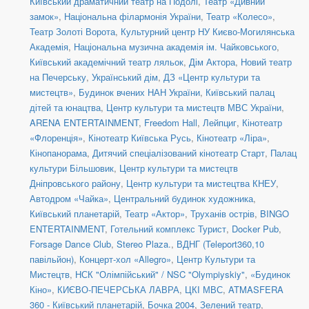
Київський драматичний театр на Подолі
,
Театр «Дивний
замок»
,
Національна філармонія України
,
Театр «Колесо»
,
Театр Золоті Ворота
,
Культурний центр НУ Києво-Могилянська
Академія
,
Національна музична академія ім. Чайковського
,
Київський академічний театр ляльок
,
Дім Актора
,
Новий театр
на Печерську
,
Український дім
,
ДЗ «Центр культури та
мистецтв»
,
Будинок вчених НАН України
,
Київський палац
дітей та юнацтва
,
Центр культури та мистецтв МВС України
,
ARENA ENTERTAINMENT
,
Freedom Hall
,
Лейпциг
,
Кінотеатр
«Флоренція»
,
Кінотеатр Київська Русь
,
Кінотеатр «Ліра»
,
Кінопанорама
,
Дитячий спеціалізований кінотеатр Старт
,
Палац
культури Більшовик
,
Центр культури та мистецтв
Дніпровського району
,
Центр культури та мистецтва КНЕУ
,
Автодром «Чайка»
,
Центральний будинок художника
,
Київський планетарій
,
Театр «Актор»
,
Труханів острів
,
BINGO
ENTERTAINMENT
,
Готельний комплекс Турист
,
Docker Pub
,
Forsage Dance Club
,
Stereo Plaza.
,
ВДНГ (Teleport360,10
павільйон)
,
Концерт-хол «Allegro»
,
Центр Культури та
Мистецтв
,
НСК "Олімпійський" / NSC "Olympiyskiy"
,
«Будинок
Кіно»
,
КИЄВО-ПЕЧЕРСЬКА ЛАВРА
,
ЦКІ МВС
,
ATMASFERA
360 - Київський планетарій
,
Бочка 2004
,
Зелений театр
,