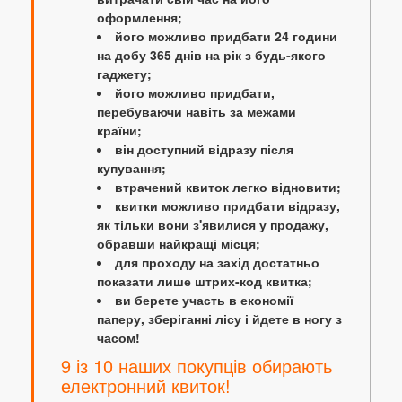
оформлення;
його можливо придбати 24 години
на добу 365 днів на рік з будь-якого
гаджету;
його можливо придбати,
перебуваючи навіть за межами
країни;
він доступний відразу після
купування;
втрачений квиток легко відновити;
квитки можливо придбати відразу,
як тільки вони з'явилися у продажу,
обравши найкращі місця;
для проходу на захід достатньо
показати лише штрих-код квитка;
ви берете участь в економії
паперу, зберіганні лісу і йдете в ногу з
часом!
9 із 10 наших покупців обирають
електронний квиток!