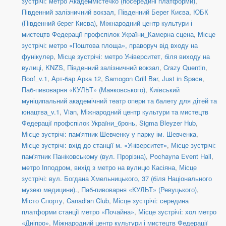
зустрічі: метро Академмістечко (посередині платформи)
,
Південний залізничний вокзал
,
Південний Берег Києва
,
ЮБК
(Південний берег Києва)
,
Міжнародний центр культури і
мистецтв Федерації профспілок України_Камерна сцена
,
Місце
зустрічі: метро «Поштова площа», праворуч від входу на
фунікулер
,
Місце зустрічі: метро Університет, біля виходу на
вулиці
,
KNZS
,
Південний залізничний вокзал
,
Crazy Quentin
,
Roof_v.1
,
Арт-бар Арка 12
,
Samogon Grill Bar
,
Just in Space
,
Паб-пивоварня «КУЛЬТ» (Маяковського)
,
Київський
муніципальний академічний театр опери та балету для дітей та
юнацтва_v.1
,
Vian
,
Міжнародний центр культури та мистецтв
Федерації профспілок України_бронь
,
Sigma Bleyzer Hub
,
Місце зустрічі: пам'ятник Шевченку у парку ім. Шевченка
,
Місце зустрічі: вхід до станції м. «Університет»
,
Місце зустрічі:
пам'ятник Паніковському (вул. Прорізна)
,
Pochayna Event Hall
,
метро Іпподром, вихід з метро на вулицю Касіяна
,
Місце
зустрічі: вул. Богдана Хмельницького, 37 (біля Національного
музею медицини).
,
Паб-пивоварня «КУЛЬТ» (Ревуцького)
,
Місто Спорту
,
Canadian Club
,
Місце зустрічі: середина
платформи станції метро «Почайна»
,
Місце зустрічі: хол метро
«Дніпро»
,
Міжнародний центр культури і мистецтв Федерації