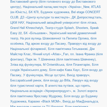
Виставковий центр (біля головного входу до Виставкового
центру)
,
Національний палац мистецтв «Україна»_New
,
ATLAS
(ex-Юність)
,
БК КПІ
,
Будинок художника
,
Bel etage CONCERT
CLUB
,
ДЗ «Центр культури та мистецтв»
,
ДK Дніпроспецсталь
,
ЦКМ НАУ
,
Національний авіаційний університет біля літака
,
Grand Hall Khreschatyk
,
Театр-студія Splash
,
Shooters, Speak
Easy 22
,
БК «Більшовик»
,
Український малий драматичний
театр
,
На розі вулиць Шовковичної та Пилипа Орлика, біля
особняка
,
Під аркою входу до Пасажу
,
Праворуч від входу до
Національної філармонії
,
Біля пам'ятника Гетьманові
,
Дім
Майстер Клас
,
Нічний клуб «Atlas»_Fan
,
пл. Івана Франка (біля
фонтану)
,
Парк ім. Т.Шевченка (біля пам'ятника Шевченку)
,
Зліва від фунікулера
,
М Олімпійська, біля Планетарію
,
Біля
сходів Українського дому
,
Біля кафе Кава Хаус
,
Біля входу до
Пасажу
,
У фунікулера
,
Місце зустрічі
,
Вихід праворуч
,
Бессарабський ринок, біля входу до Billa
,
Ліворуч від входу
біля туристичної карти
,
В агентства путівок, що горять
,
Національна асоціація «Укрзернопродукт»
,
м. Золоті ворота
біля пам'ятника Ярославу Мудрому
,
Біля входу до Будинку
Художника
,
Караоке «Black MOM»
,
Вихід до МакДональдса
,
Між виходом з метро та ТЦ Квадрат
,
Біля пам'ятника