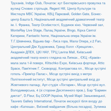
Труханів
,
Indigo Club
,
Початок: кут Бехтерівського провулка та
вулиці Січових стрільців
,
Regent Hill
,
Центр Культури та
Мистецтв МВС України
,
КВЦ Парковий
,
Golden Gate
,
Бізнес-
центр Башта 5
,
Національний академічний драматичний театр
ім. І. Франка
,
Театр Особистості
,
Будинок кіно. Червоний зал
,
MonteRay Live Stage
,
Палац України
,
Bingo
,
Кірха Святої
Катерини
,
Fantastic home
,
Національна опера України ім.
Т.Г.Шевченка
,
Відьма бар - Лиса гора
,
Мала Опера_v.2 Fan
,
Центральний Дім Художника
,
Гранд-Холл «Хрещатик»
,
Академія ДПЕК
,
ЦКІ НАУ
,
ТРЦ Lavina Mall
,
Київський
академічний театр юного глядача на Липках.
,
ЄКЦ «Краків»
мала зала 1-й поверх
,
Klitschko Expo
,
Київська фортеця
,
Attic
Space
,
Пам'ятник Г. Сковороді, Контрактова пл.
,
Місце зустрічі
готель «Прем'єр Палас»
,
Місце зустрічі вихід з метро
Політехнічний інститут
,
Місце зустрічі центральний вхід до
Жовтневого палацу
,
Арт-студія «Ліхтарик»
,
Місце зустрічі вул.
Володимирська, 4 (зі сторони Десятинного пров.)
,
Бар "Бармен
диктат"
,
D.Fleur
,
Бц COOP-Україна
,
Музей Марії Заньковецької
,
Tauvers Gallery International
,
Початок екскурсії біля входу до
кафе «Катюша»
,
Виїзний майданчик (Вільна посадка)
,
Зупинка