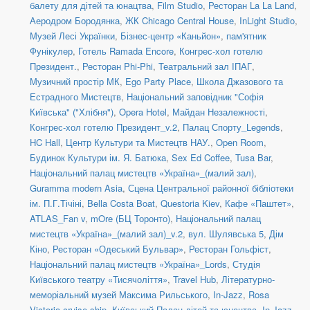
балету для дітей та юнацтва
,
Film Studio
,
Ресторан La La Land
,
Аеродром Бородянка
,
ЖК Chicago Central House
,
InLight Studio
,
Музей Лесі Українки
,
Бізнес-центр «Каньйон»
,
пам'ятник
Фунікулер
,
Готель Ramada Encore
,
Конгрес-хол готелю
Президент.
,
Ресторан Phi-Phi
,
Театральний зал ІПАГ
,
Музичний простір МК
,
Ego Party Place
,
Школа Джазового та
Естрадного Мистецтв
,
Національний заповідник "Софія
Київська" ("Хлібня")
,
Opera Hotel
,
Майдан Незалежності
,
Конгрес-хол готелю Президент_v.2
,
Палац Спорту_Legends
,
HC Hall
,
Центр Культури та Мистецтв НАУ.
,
Open Room
,
Будинок Культури ім. Я. Батюка
,
Sex Ed Coffee
,
Tusa Bar
,
Національний палац мистецтв «Україна»_(малий зал)
,
Guramma modern Asia
,
Сцена Центральної районної бібліотеки
ім. П.Г.Тічіні
,
Bella Costa Boat
,
Questoria Kiev
,
Кафе «Паштет»
,
ATLAS_Fan v
,
mOre (БЦ Торонто)
,
Національний палац
мистецтв «Україна»_(малий зал)_v.2
,
вул. Шулявська 5
,
Дім
Кіно
,
Ресторан «Одеський Бульвар»
,
Ресторан Гольфіст
,
Національний палац мистецтв «Україна»_Lords
,
Студія
Київського театру «Тисячоліття»
,
Travel Hub
,
Літературно-
меморіальний музей Максима Рильського
,
In-Jazz
,
Rosa
Victoria cruise ship
,
Київський Палац дітей та юнацтва
,
In Jazz
,