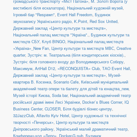
громадського транспорту «Міст Патона»
,
М. Золоті Ворота (у
вестибюлі біля ескалатора)
,
Національний художній музей
,
Ігровий бар "Respawn"
,
Event Hall Freedom
,
Будинок
звукозапису Українського радіо
,
K.Point
,
Red Sox United
,
Державний заклад «Центр культури та мистецтв»
,
Національний палац мистецтв "Україна".
,
Будинок культури та
мистецтв СБУ
,
Клуб BINGO
,
Національний палац мистецтв
«Україна»_New Fan
,
Центр культури та мистецтв МВС
,
Creative
quarter
,
Зустріч: м. Театральна (біля кондитерських кіосків).
,
Зустріч: біля головного входу до Володимирського Собору
,
Максимум
,
ArtHall D12
,
«RECONQUISTA» Club
,
ТАО Event Hall
,
Державний заклад «Центр культури та мистецтв»
,
Музей-
квартира В. Косенка
,
Scenario Cafe
,
Київський муніципальний
академічний театр опери та балету для дітей та юнацтва_new
,
Музей історії Києва
,
Soda bar
,
Національний академічний театр
російської драмі імені Лесі Українки
,
Docker`s Blues Corner
,
IQ
Business Center
,
CLOSER
,
Біля будівлі бізнес-центру
,
32JazzClub
,
Alfavito Kyiv Hotel
,
Центр художньої та технічної
творчості «Печерськ»
,
Центр культури та мистецтв
Дніпровського району
,
Український малий драматичний театр
,
Конференц-хол «Депо»
,
Docker-G pub
,
Будинок