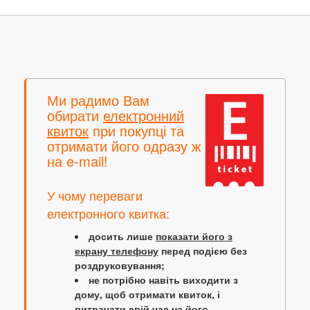
Ми радимо Вам
обирати
електронний
квиток
при покупці та
отримати його одразу ж
на e-mail!
У чому переваги
електронного квитка:
досить лише
показати його з
екрану телефону
перед подією без
роздруковування;
не потрібно навіть виходити з
дому, щоб отримати квиток, і
витрачати свій час на його