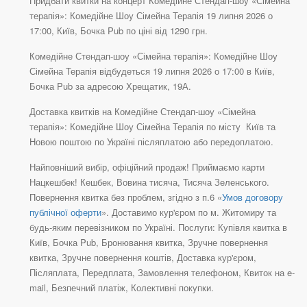
Придбати квитки на концерт Комедійне Стендап-шоу «Сімейна
терапія»: Комедійне Шоу Сімейна Терапія 19 липня 2026 о
17:00, Київ, Бочка Pub по ціні від 1290 грн.
Комедійне Стендап-шоу «Сімейна терапія»: Комедійне Шоу
Сімейна Терапія відбудеться 19 липня 2026 о 17:00 в Київ,
Бочка Pub за адресою Хрещатик, 19А.
Доставка квитків на Комедійне Стендап-шоу «Сімейна
терапія»: Комедійне Шоу Сімейна Терапія по місту Київ та
Новою поштою по Україні післяплатою або передоплатою.
Найповніший вибір, офіційний продаж! Приймаємо карти
Нацкешбек! Кешбек, Вовина тисяча, Тисяча Зеленського.
Повернення квитка без проблем, згідно з п.6 «
Умов договору
публічної оферти
». Доставимо кур'єром по м. Житомиру та
будь-яким перевізником по Україні. Послуги: Купівля квитка в
Київ, Бочка Pub, Бронювання квитка, Зручне повернення
квитка, Зручне повернення коштів, Доставка кур'єром,
Післяплата, Передплата, Замовлення телефоном, Квиток на e-
mail, Безпечний платіж, Колективні покупки.