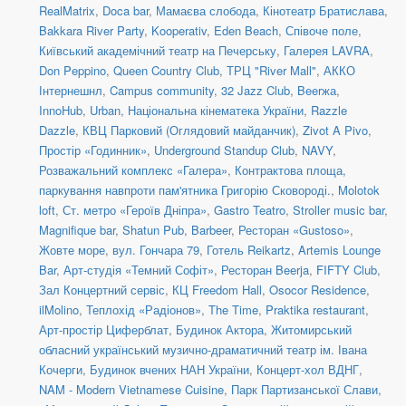
RealMatrix
,
Doca bar
,
Мамаєва слобода
,
Кінотеатр Братислава
,
Bakkara River Party
,
Kooperativ
,
Eden Beach
,
Співоче поле
,
Київський академічний театр на Печерську
,
Галерея LAVRA
,
Don Peppino
,
Queen Country Club
,
ТРЦ "River Mall"
,
АККО
Інтернешнл
,
Campus community
,
32 Jazz Club
,
Beerжа
,
InnoHub
,
Urban
,
Національна кінематека України
,
Razzle
Dazzle
,
КВЦ Парковий (Оглядовий майданчик)
,
Zivot A Pivo
,
Простір «Годинник»
,
Underground Standup Club
,
NAVY
,
Розважальний комплекс «Галера»
,
Контрактова площа,
паркування навпроти пам'ятника Григорію Сковороді.
,
Molotok
loft
,
Ст. метро «Героїв Дніпра»
,
Gastro Teatro
,
Stroller music bar
,
Magnifique bar
,
Shatun Pub
,
Barbeer
,
Ресторан «Gustoso»
,
Жовте море
,
вул. Гончара 79
,
Готель Reikartz
,
Artemis Lounge
Bar
,
Арт-студія «Темний Софіт»
,
Ресторан Beerja
,
FIFTY Club
,
Зал Концертний сервіс
,
КЦ Freedom Hall
,
Osocor Residence
,
ilMolino
,
Теплохід «Радіонов»
,
The Time
,
Praktika restaurant
,
Арт-простір Циферблат
,
Будинок Актора
,
Житомирський
обласний український музично-драматичний театр ім. Івана
Кочерги
,
Будинок вчених НАН України
,
Концерт-хол ВДНГ
,
NAM - Modern Vietnamese Cuisine
,
Парк Партизанської Слави,