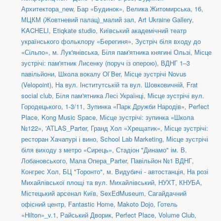
Архитектора_new
,
Бар «Будинок»
,
Велика Житомирська, 16
,
МЦКМ (Жовтневий палац)_малий зал
,
Art Ukraine Gallery
,
KACHELI
,
Etiqkate studio
,
Київський академічний театр
українського фольклору «Берегиня»
,
Зустріч біля входу до
«Сільпо», м. Лук'янівська
,
Біля пам'ятника княгині Ользі
,
Місце
зустрічі: пам'ятник Лисенку (поруч із оперою)
,
ВДНГ 1–3
павільйони
,
Школа вокалу Ol`Ber
,
Місце зустрічі Novus
(Velopoint)
,
На вул. Інститутській та вул. Шовковичній
,
Frat
social сlub
,
Біля пам'ятника Лесі Українці
,
Місце зустрічі вул.
Городецького, 1-3/11
,
Зупинка «Парк Дружби Народів»
,
Perfect
Place
,
Kong Music Space
,
Місце зустрічі: зупинка «Школа
№122»
,
'ATLAS_Parter
,
Гранд Хол «Хрещатик»
,
Місце зустрічі:
ресторан Хачапурі і вино
,
School Lab Marketing
,
Місце зустрічі
біля виходу з метро «Сирець»
,
Стадіон "Динамо" ім. В.
Лобановського
,
Мала Опера_Parter
,
Павільйон №1 ВДНГ
,
Конгрес Хол
,
БЦ "Торонто"
,
м. Видубичі - автостанція
,
На розі
Михайлівської площі та вул. Михайлівський
,
НУХТ
,
КНУБА
,
Містецький арсенал Київ
,
SexEdMuseum
,
Сагайдачний
офісний центр
,
Fantastic Home
,
Makoto Dojo
,
Готель
«Hilton»_v.1
,
Райський Дворик
,
Perfect Place
,
Volume Club
,