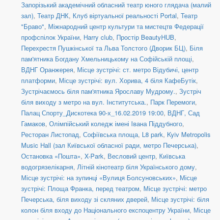
Запорізький академічний обласний театр юного глядача (малий
зал)
,
Театр ДНК
,
Клуб віртуальної реальності Portal
,
Театр
"Браво"
,
Міжнародний центр культури та мистецтв Федерації
профспілок України
,
Harry club
,
Простір BeautyHUB
,
Перехрестя Пушкінської та Льва Толстого (Дворик БЦ)
,
Біля
пам'ятника Богдану Хмельницькому на Софійській площі
,
ВДНГ Оранжерея
,
Місце зустрічі: ст. метро Відубичі, центр
платформи
,
Місце зустрічі: вул. Хорива, 4 біля КафеБутік
,
Зустрічаємось біля пам'ятника Ярославу Мудрому.
,
Зустріч
біля виходу з метро на вул. Інститутська.
,
Парк Перемоги
,
Палац Спорту_Дискотека 90-х_16.02.2019 19:00
,
ВДНГ, Сад
Гамаков
,
Олімпійський коледж імені Івана Піддубного
,
Ресторан Листопад
,
Софіївська площа
,
L8 park
,
Kyiv Metropolis
Music Hall (зал Київської обласної ради, метро Печерська)
,
Остановка «Пошта»
,
X-Park
,
Весловий центр
,
Київська
водогрязелікарня
,
Літній кінотеатр біля Українського дому
,
Місце зустрічі: на зупинці «Вулиця Болсуновських»
,
Місце
зустрічі: Площа Франка, перед театром
,
Місце зустрічі: метро
Печерська, біля виходу зі скляних дверей
,
Місце зустрічі: біля
колон біля входу до Національного експоцентру України
,
Місце