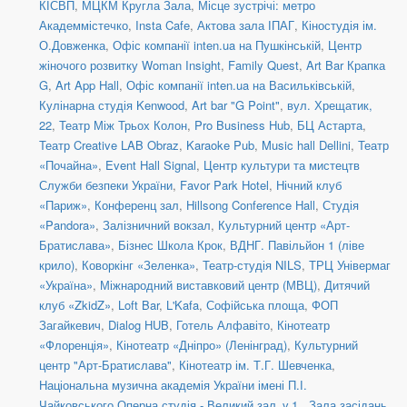
КІСВП
,
МЦКМ Кругла Зала
,
Місце зустрічі: метро
Академмістечко
,
Insta Cafe
,
Актова зала ІПАГ
,
Кіностудія ім.
О.Довженка
,
Офіс компанії inten.ua на Пушкінській
,
Центр
жіночого розвитку Woman Insight
,
Family Quest
,
Art Bar Крапка
G
,
Art App Hall
,
Офіс компанії inten.ua на Васильківській
,
Кулінарна студія Kenwood
,
Art bar "G Point"
,
вул. Хрещатик,
22
,
Театр Між Трьох Колон
,
Pro Business Hub
,
БЦ Астарта
,
Театр Creative LAB Obraz
,
Karaoke Pub
,
Music hall Dellini
,
Театр
«Почайна»
,
Event Hall Signal
,
Центр культури та мистецтв
Служби безпеки України
,
Favor Park Hotel
,
Нічний клуб
«Париж»
,
Конференц зал
,
Hillsong Conference Hall
,
Студія
«Pandora»
,
Залізничний вокзал
,
Культурний центр «Арт-
Братислава»
,
Бізнес Школа Крок
,
ВДНГ. Павільйон 1 (ліве
крило)
,
Коворкінг «Зеленка»
,
Театр-студія NILS
,
ТРЦ Універмаг
«Україна»
,
Міжнародний виставковий центр (МВЦ)
,
Дитячий
клуб «ZkidZ»
,
Loft Bar
,
L'Kafa
,
Софійська площа
,
ФОП
Загайкевич
,
Dialog HUB
,
Готель Алфавіто
,
Кінотеатр
«Флоренція»
,
Кінотеатр «Дніпро» (Ленінград)
,
Культурний
центр "Арт-Братислава"
,
Кінотеатр ім. Т.Г. Шевченка
,
Національна музична академія України імені П.І.
Чайковського.Оперна студія - Великий зал_v.1.
,
Зала засідань