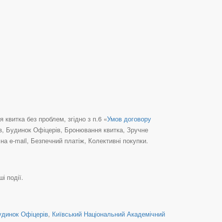
квитка без проблем, згідно з п.6 «
Умов договору
їв, Будинок Офіцерів, Бронювання квитка, Зручне
а e-mail, Безпечний платіж, Колективні покупки.
і події.
удинок Офіцерів
,
Київський Національний Академічний