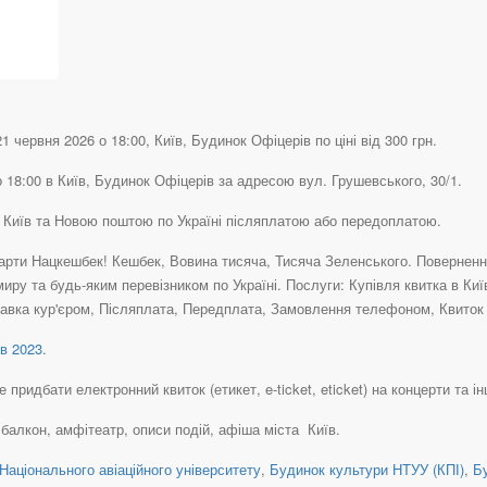
 червня 2026 о 18:00, Київ, Будинок Офіцерів по ціні від 300 грн.
 18:00 в Київ, Будинок Офіцерів за адресою вул. Грушевського, 30/1.
у Київ та Новою поштою по Україні післяплатою або передоплатою.
рти Нацкешбек! Кешбек, Вовина тисяча, Тисяча Зеленського. Повернення 
иру та будь-яким перевізником по Україні. Послуги: Купівля квитка в Ки
авка кур'єром, Післяплата, Передплата, Замовлення телефоном, Квиток н
в 2023
.
ридбати електронний квиток (етикет, e-ticket, eticket) на концерти та інш
, балкон, амфітеатр, описи подій, афіша міста Київ.
Національного авіаційного університету
,
Будинок культури НТУУ (КПІ)
,
Б