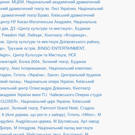
дення: МЦКМ
,
Національний академічний драматичний
ний драматичний театр ім. Лесі Українки
,
Національний
й драматичний театр Браво
,
Київський драматичний
центр НУ Києво-Могилянська Академія
,
Національна
й дім
,
ДЗ «Центр культури та мистецтв»
,
Будинок
,
Freedom Hall
,
Лейпциг
,
Кінотеатр «Флоренція»
,
вик
,
Центр культури та мистецтв Дніпровського району
,
ор»
,
Труханів острів
,
BINGO ENTERTAINMENT
,
legro»
,
Центр Культури та Мистецтв
,
НСК
ланетарій
,
Бочка 2004
,
Зелений театр
,
Будинок
порту
,
Акко Інтернешенал
,
Національний комплекс
тадіон
,
Готель «Україна»
,
Saxon
,
Центральний будинок
евий палац»
,
Національна опера України
,
Київський
ональний центр Олександра Довженко
,
Кінотеатр
кадемія України імені П.І. Чайковського.Оперна студія
 «CLOSER»
,
Національний цирк України
,
Київський
цької
,
Зелений театр
,
Fairmont Grand Hotel
,
Стадіон
8 (біля дерева, що росте з забору)
,
Готель «Hilton»
,
М
идубичі
,
Андріївська церква
,
М Шулявська
,
Арт-завод
Дніпро
,
М Іпподром
,
Національний палац мистецтв
дничий музей
,
Майстер-клас (вул. Бастіонна)
,
М