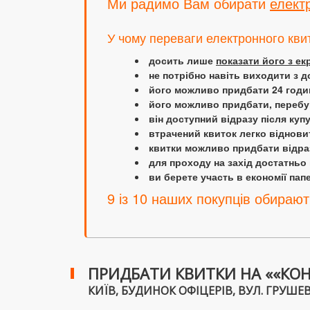
Ми радимо Вам обирати
елект
У чому переваги електронного кви
досить лише
показати його з е
не потрібно навіть виходити з д
його можливо придбати 24 години
його можливо придбати, перебув
він доступний відразу після куп
втрачений квиток легко віднови
квитки можливо придбати відраз
для проходу на захід достатньо
ви берете участь в економії папер
9 із 10 наших покупців обирают
ПРИДБАТИ КВИТКИ НА ««КО
КИЇВ, БУДИНОК ОФІЦЕРІВ, ВУЛ. ГРУШЕВС