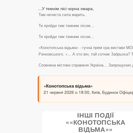
…У темнім лісі чорна хмара,
Там нечиста сила марить.
Ти пройди тим темним лісом…
Ти пройди тим темним лісом…
«Конотопська відьма» - гучна прем єра вистави M
Рачковського. «… А хто він, той сотник Забрьоха?
Сповнена містики справжня Україна… Запрошуємо 
«Конотопська відьма»
21 червня 2026 о 18:00, Київ, Будинок Офіце
ІНШІ ПОДІЇ
««КОНОТОПСЬКА
ВІДЬМА»»