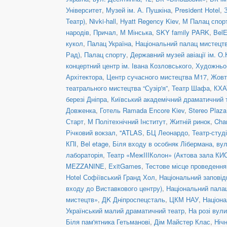
Університет
,
Музей ім. А. Пушкіна
,
President Hotel
,
Театр)
,
Nivki-hall
,
Hyatt Regency Kiev
,
М Палац спор
народів
,
Причал
,
М Мінська
,
SKY family PARK
,
BelE
кукол
,
Палац Україна
,
Національний палац мистецтв
Рад)
,
Палац спорту
,
Державний музей авіації ім. О.
концертний центр ім. Івана Козловського
,
Художньо-
Архітектора
,
Центр сучасного мистецтва М17
,
Жовт
театрального мистецтва “Сузір'я”
,
Театр Шафа
,
КХА
березі Дніпра
,
Київський академічний драматичний 
Довженка
,
Готель Ramada Encore Kiev
,
Stereo Plaz
Старт
,
М Політехнічний Інститут
,
Житній ринок
,
Cha
Річковий вокзал
,
''ATLAS
,
БЦ Леонардо
,
Театр-студ
КПІ
,
Bel etage
,
Біля входу в особняк Лібермана, вул
лабораторія
,
Театр «МежIIIКолон» (Актова зала КИ
MEZZANINE
,
ExitGames
,
Тестове місце проведенн
Hotel Софіївський Гранд Хол
,
Національний заповід
входу до Виставкового центру)
,
Національний пала
мистецтв»
,
ДK Дніпроспецсталь
,
ЦКМ НАУ
,
Націона
Український малий драматичний театр
,
На розі вул
Біля пам'ятника Гетьманові
,
Дім Майстер Клас
,
Ніч