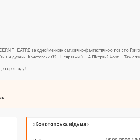
ODERN THEATRE за однойменною сатирично-фантастичною повістю Григорі
 Так він дурень. Конотопський? Ні, справжній… А Пістряк? Чорт… Теж сп
до перегляду!
рів
«Конотопська відьма»
15.08.2026 18: