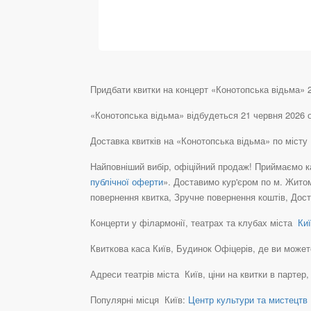
Придбати квитки на концерт «Конотопська відьма» 21
«Конотопська відьма» відбудеться 21 червня 2026 о
Доставка квитків на «Конотопська відьма» по міст
Найповніший вибір, офіційний продаж! Приймаємо ка
публічної оферти
». Доставимо кур'єром по м. Житом
повернення квитка, Зручне повернення коштів, Дост
Концерти у філармонії, театрах та клубах міста
Киї
Квиткова каса Київ, Будинок Офіцерів, де ви можете п
Адреси театрів міста Київ, ціни на квитки в партер
Популярні місця Київ:
Центр культури та мистецтв 