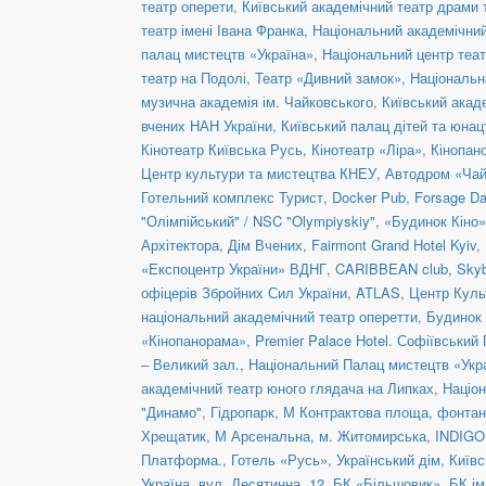
театр оперети
,
Київський академічний театр драми т
театр імені Івана Франка
,
Національний академічний 
палац мистецтв «Україна»
,
Національний центр теат
театр на Подолі
,
Театр «Дивний замок»
,
Національн
музична академія ім. Чайковського
,
Київський акад
вчених НАН України
,
Київський палац дітей та юнац
Кінотеатр Київська Русь
,
Кінотеатр «Ліра»
,
Кінопан
Центр культури та мистецтва КНЕУ
,
Автодром «Чай
Готельний комплекс Турист
,
Docker Pub
,
Forsage Da
"Олімпійський" / NSC "Olympiyskiy"
,
«Будинок Кіно»
Архітектора
,
Дім Вчених
,
Fairmont Grand Hotel Kyiv
,
«Експоцентр України» ВДНГ
,
CARIBBEAN club
,
Skyb
офіцерів Збройних Сил України
,
ATLAS
,
Центр Куль
національний академічний театр оперетти
,
Будинок 
«Кінопанорама»
,
Premier Palace Hotel. Софіївський
– Великий зал.
,
Національний Палац мистецтв «Укра
академічний театр юного глядача на Липках
,
Націон
"Динамо"
,
Гідропарк
,
М Контрактова площа, фонта
Хрещатик
,
М Арсенальна
,
м. Житомирська
,
INDIGO 
Платформа.
,
Готель «Русь»
,
Український дім
,
Київс
Україна
,
вул. Десятинна, 12
,
БК «Більшовик»
,
БК ім