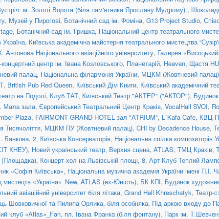
Зустріч: м. Золоті Ворота (біля пам'ятника Ярославу Мудрому).
,
Шоколад
ту
,
Музей у Пирогові
,
Ботанічний сад ім. Фоміна
,
G13 Project Studio
,
Спів
tage
,
Ботанічний сад ім. Гришка
,
Національний центр театрального мисте
 Україна
,
Київська академічна майстерня театрального мистецтва “Сузір'
К. Антонова Національного авіаційного університету
,
Галерея «Висоцький
концертний центр ім. Івана Козловського
,
Планетарій
,
Heaven
,
Щастя H
невий палац
,
Національна філармонія України
,
МЦКМ (Жовтневий палац)
Т
,
British Pub Red Queen
,
Київський Дім Книги
,
Київський академічний те
театр на Подолі
,
Клуб ТАТ
,
Київський Театр "АКТЕР" ("АКТОР")
,
Будинок
a. Мала зала
,
Європейський Театральний Центр Краків
,
VocalHall SVOI
,
Ro
mber Plaza
,
FAIRMONT GRAND HOTEL зал "ATRIUM"
,
L`Kafa Cafe
,
КВЦ П
ія Тисячоліття
,
МЦКМ ПУ (Жовтневий палац)
,
CHI by Decadence House
,
Т
. Банкова, 2
,
Київська Консерваторія
,
Національна спілка композиторів У
СІТ КНЕУ)
,
Новий український театр, Верхня сцена
,
ATLAS
,
ТМЦ Краків
,
я (Площадка)
,
Концерт-хол на Львівській площі, 8
,
Арт-Клуб Теплий Ламп
ник «Софія Київська»
,
Національна музична академія України імені П.І. 
ц мистецтв «Україна»_New
,
ATLAS (ex-Юність)
,
БК КПІ
,
Будинок художни
льний авіаційний університет біля літака
,
Grand Hall Khreschatyk
,
Театр-с
иць Шовковичної та Пилипа Орлика, біля особняка
,
Під аркою входу до П
ний клуб «Atlas»_Fan
,
пл. Івана Франка (біля фонтану)
,
Парк ім. Т.Шевчен