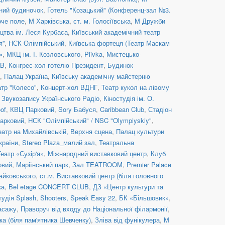
ний будиночок
,
Готель "Козацький" (Конференц-зал №3.
оче поле
,
М Харківська
,
ст. м. Голосіївська
,
М Дружби
цтва ім. Леся Курбаса
,
Київський академічний театр
я”
,
НСК Олімпійський
,
Київська фортеця (Театр Маскам
»
,
МКЦ ім. І. Козловського
,
Plivka
,
Мистецько-
UB
,
Конгрес-хол готелю Президент
,
Будинок
,
Палац Україна
,
Київську академічну майстерню
атр "Колесо"
,
Концерт-хол ВДНГ
,
Театр кукол на лівому
 Звукозапису Українського Радіо
,
Кіностудія ім. О.
of
,
КВЦ Парковий
,
Sory Бабуся
,
Caribbean Club
,
Стадіон
арковий
,
НСК "Олімпійський" / NSC "Olympiyskiy"
,
еатр на Михайлівській, Верхня сцена
,
Палац культури
країни
,
Stereo Plaza_малий зал
,
Театральна
Театр «Сузір'я»
,
Міжнародний виставковий центр
,
Клуб
овий
,
Маріїнський парк
,
Зал TEATROOM
,
Premier Palace
Чайковського
,
ст.м. Виставковий центр (біля головного
ка
,
Bel etage CONCERT CLUB
,
ДЗ «Центр культури та
тудія Splash
,
Shooters, Speak Easy 22
,
БК «Більшовик»
,
асажу
,
Праворуч від входу до Національної філармонії
,
ка (біля пам'ятника Шевченку)
,
Зліва від фунікулера
,
М