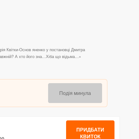
я Квітки-Основ яненко у постановці Дмитра
равжній? А хто його зна…Хіба що відьма…»
Подія минула
ПРИДБАТИ
КВИТОК
00