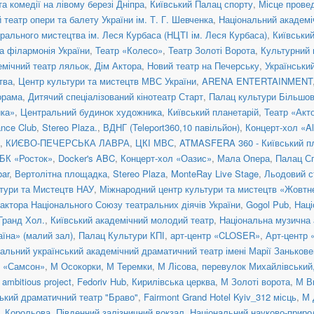
а комедії на лівому березі Дніпра
,
Київський Палац спорту
,
Місце прове
театр опери та балету України ім. Т. Г. Шевченка
,
Національний академіч
рального мистецтва ім. Леся Курбаса (НЦТІ ім. Леся Курбаса)
,
Київськи
а філармонія України
,
Театр «Колесо»
,
Театр Золоті Ворота
,
Культурний 
емічний театр ляльок
,
Дім Актора
,
Новий театр на Печерську
,
Українськи
тва
,
Центр культури та мистецтв МВС України
,
ARENA ENTERTAINMENT
орама
,
Дитячий спеціалізований кінотеатр Старт
,
Палац культури Більшо
ка»
,
Центральний будинок художника
,
Київський планетарій
,
Театр «Акт
nce Club
,
Stereo Plaza.
,
ВДНГ (Teleport360,10 павільйон)
,
Концерт-хол «Al
,
КИЄВО-ПЕЧЕРСЬКА ЛАВРА
,
ЦКІ МВС
,
ATMASFERA 360 - Київський п
БК «Росток»
,
Docker's ABC
,
Концерт-хол «Оазис»
,
Мала Опера
,
Палац С
ar
,
Вертолітна площадка
,
Stereo Plaza
,
MonteRay Live Stage
,
Льодовий с
тури та Мистецтв НАУ
,
Міжнародний центр культури та мистецтв «Жовтн
актора Національного Союзу театральних діячів України
,
Gogol Pub
,
Наці
 Гранд Хол.
,
Київський академічний молодий театр
,
Національна музична а
їна» (малий зал)
,
Палац Культури КПІ
,
арт-центр «CLOSER»
,
Арт-центр
альний український академічний драматичний театр імені Марії Занькове
н «Самсон»
,
М Осокорки
,
М Теремки
,
М Лісова
,
перевулок Михайлівський, 
ambitious project
,
Fedoriv Hub
,
Кирилівська церква
,
М Золоті ворота
,
М В
ький драматичний театр "Браво"
,
Fairmont Grand Hotel Kyiv_312 місць
,
М 
. Корольова
,
Південний залізничний вокзал
,
Національний науково-приро