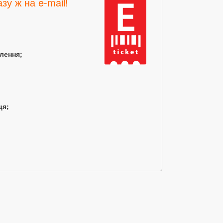
зу ж на e-mail!
млення;
ця;