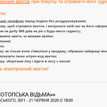
ронний квиток
при покупці та отримати його одра
тка:
крану телефону
перед подією без роздруковування;
ому, щоб отримати квиток, і витрачати свій час на його офор
 на добу 365 днів на рік з будь-якого гаджету;
аючи навіть за межами країни;
ування;
ти;
у, як тільки вони з'явилися у продажу, обравши найкращі міс
 показати лише штрих-код квитка;
у, зберіганні лісу і йдете в ногу з часом!
ь електронний квиток!
НОТОПСЬКА ВІДЬМА»»
ЬКОГО, 30/1 - 21 ЧЕРВНЯ 2026 О 18:00