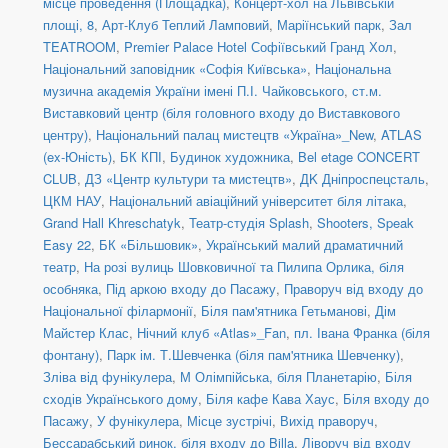
місце проведення (Площадка)
,
Концерт-хол на Львівській
площі, 8
,
Арт-Клуб Теплий Ламповий
,
Маріїнський парк
,
Зал
TEATROOM
,
Premier Palace Hotel Софіївський Гранд Хол
,
Національний заповідник «Софія Київська»
,
Національна
музична академія України імені П.І. Чайковського
,
ст.м.
Виставковий центр (біля головного входу до Виставкового
центру)
,
Національний палац мистецтв «Україна»_New
,
ATLAS
(ex-Юність)
,
БК КПІ
,
Будинок художника
,
Bel etage CONCERT
CLUB
,
ДЗ «Центр культури та мистецтв»
,
ДK Дніпроспецсталь
,
ЦКМ НАУ
,
Національний авіаційний університет біля літака
,
Grand Hall Khreschatyk
,
Театр-студія Splash
,
Shooters, Speak
Easy 22
,
БК «Більшовик»
,
Український малий драматичний
театр
,
На розі вулиць Шовковичної та Пилипа Орлика, біля
особняка
,
Під аркою входу до Пасажу
,
Праворуч від входу до
Національної філармонії
,
Біля пам'ятника Гетьманові
,
Дім
Майстер Клас
,
Нічний клуб «Atlas»_Fan
,
пл. Івана Франка (біля
фонтану)
,
Парк ім. Т.Шевченка (біля пам'ятника Шевченку)
,
Зліва від фунікулера
,
М Олімпійська, біля Планетарію
,
Біля
сходів Українського дому
,
Біля кафе Кава Хаус
,
Біля входу до
Пасажу
,
У фунікулера
,
Місце зустрічі
,
Вихід праворуч
,
Бессарабський ринок, біля входу до Billa
,
Ліворуч від входу