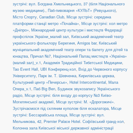
зустрічі: вул. Богдана Хмельницького, 37 (біля Національного
музею медицини).
,
Паб-пивоварня «КУЛЬТ» (Ревуцького)
,
Місто Спорту
,
Canadian Club
,
Місце зустрічі: середина
платформи станції метро «Почайна»
,
Місце зустрічі: хол метро
«Дніпро»
,
Міжнародний центр культури і мистецтв Федерації
профспілок України_малий зал
,
Київський академічний театр
українського фольклору Берегиня
,
Amigos bar
,
Київський
муніципальний академічний театр опери та балету для дітей та
юнацтва
,
Причал №7
,
Національний Палац мистецтв «Україна»
(малий зал)_v.1
,
Академія Традиційної Тибетської Медицини
,
Tao Event Hall
,
UBI Конференц-хол
,
Вхід до Червоного корпусу
Університету
,
Парк ім. Т. Шевченка
,
Кирилівська церква
,
Культурний центр «Печерськ»
,
Hotel Intercontinental
,
Мала
Опера_v.1
,
Паб Big Ben
,
Будинок звукозапису Українського
радіо
,
Місце зустрічі: біля входу до корпусу №3 Київо-
Могилянської академії
,
Місце зустрічі: М. «Дорогожичі».
Зустрічаємося під скляним куполом біля ескалатора
,
Місце
зустрічі: Бессарабська площа
,
Місце зустрічі: вул.
Мельникова, 42
,
Premier Palace Hotel. Софіївський гранд-хол
,
Колонна зала Київської міської державної адміністрації