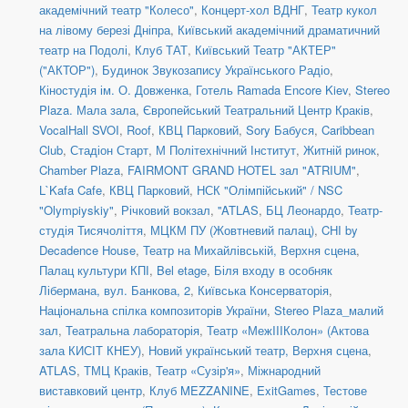
академічний театр "Колесо"
,
Концерт-хол ВДНГ
,
Театр кукол
на лівому березі Дніпра
,
Київський академічний драматичний
театр на Подолі
,
Клуб ТАТ
,
Київський Театр "АКТЕР"
("АКТОР")
,
Будинок Звукозапису Українського Радіо
,
Кіностудія ім. О. Довженка
,
Готель Ramada Encore Kiev
,
Stereo
Plaza. Мала зала
,
Європейський Театральний Центр Краків
,
VocalHall SVOI
,
Roof
,
КВЦ Парковий
,
Sory Бабуся
,
Caribbean
Club
,
Стадіон Старт
,
М Політехнічний Інститут
,
Житній ринок
,
Chamber Plaza
,
FAIRMONT GRAND HOTEL зал "ATRIUM"
,
L`Kafa Cafe
,
КВЦ Парковий
,
НСК "Олімпійський" / NSC
"Olympiyskiy"
,
Річковий вокзал
,
''ATLAS
,
БЦ Леонардо
,
Театр-
студія Тисячоліття
,
МЦКМ ПУ (Жовтневий палац)
,
CHI by
Decadence House
,
Театр на Михайлівській, Верхня сцена
,
Палац культури КПІ
,
Bel etage
,
Біля входу в особняк
Лібермана, вул. Банкова, 2
,
Київська Консерваторія
,
Національна спілка композиторів України
,
Stereo Plaza_малий
зал
,
Театральна лабораторія
,
Театр «МежIIIКолон» (Актова
зала КИСІТ КНЕУ)
,
Новий український театр, Верхня сцена
,
ATLAS
,
ТМЦ Краків
,
Театр «Сузір'я»
,
Міжнародний
виставковий центр
,
Клуб MEZZANINE
,
ExitGames
,
Тестове