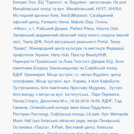
Конгрес Хол
,
БЦ "Торонто"
,
м. Видубичі - автостанція
,
На розі
Михайлівської площі та вул. Михайлівський
,
НУХТ
,
КНУБА
,
Містецький арсенал Київ
,
SexEdMuseum
,
Сагайдачний
офісний центр
,
Fantastic Home
,
Makoto Dojo
,
Готель
«Hilton»_v.1
,
Райський Дворик
,
Perfect Place
,
Volume Club
,
Запорізький академічний обласний театр юного глядача (малий
зал)
,
Театр ДНК
,
Клуб віртуальної реальності Portal
,
Театр
"Браво"
,
Міжнародний центр культури та мистецтв Федерації
профспілок України
,
Harry club
,
Простір BeautyHUB
,
Перехрестя Пушкінської та Льва Толстого (Дворик БЦ)
,
Біля
пам'ятника Богдану Хмельницькому на Софійській площі
,
ВДНГ Оранжерея
,
Місце зустрічі: ст. метро Відубичі, центр
платформи
,
Місце зустрічі: вул. Хорива, 4 біля КафеБутік
,
Зустрічаємось біля пам'ятника Ярославу Мудрому.
,
Зустріч
біля виходу з метро на вул. Інститутська.
,
Парк Перемоги
,
Палац Спорту_Дискотека 90-х_16.02.2019 19:00
,
ВДНГ, Сад
Гамаков
,
Олімпійський коледж імені Івана Піддубного
,
Ресторан Листопад
,
Софіївська площа
,
L8 park
,
Kyiv Metropolis
Music Hall (зал Київської обласної ради, метро Печерська)
,
Остановка «Пошта»
,
X-Park
,
Весловий центр
,
Київська
водогрязелікарня
,
Літній кінотеатр біля Українського дому
,