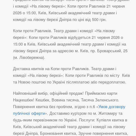
і комедії «На лівому березі»: Копи проти Равликів 21 червня
2026 о 15:00, Київ, Київський академічний театр драми і
комедії на лівому березі Дніпра по ціні від 500 грн.
Копи проти Равликів. Театр драми і комедії «На лівому
березі»: Копи проти Равликів відбудеться 21 червня 2026 о
15:00 в Київ, Київський академічний театр драми і комедії на
лівому березі Дніпра за адресою м. Київ, пр. Броварський, 25
(м. Лівобережна).
Доставка квитків на Копи проти Равликів. Театр драми і
комедії «На лівому березі»: Копи проти Равликів по місту Київ
та Новою поштою по Україні післяплатою або передоплатою.
Найповніший вибір, офіційний продаж! Приймаємо карти
Нацкешбек! Кешбек, Вовина тисяча, Тисяча Зеленського.
Повернення квитка без проблем, згідно з п.6 «
Умов договору
публічної оферти
». Доставимо кур'єром по м. Житомиру та
будь-яким перевізником по Україні. Послуги: Купівля квитка в
Київ, Київський академічний театр драми і комедії на лівому
березі Дніпра, Бронювання квитка, Зручне повернення квитка,