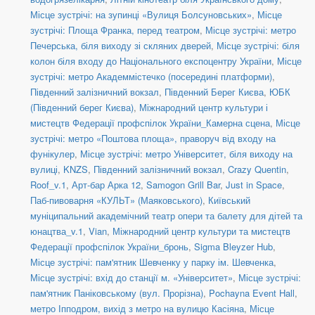
Місце зустрічі: на зупинці «Вулиця Болсуновських»
,
Місце
зустрічі: Площа Франка, перед театром
,
Місце зустрічі: метро
Печерська, біля виходу зі скляних дверей
,
Місце зустрічі: біля
колон біля входу до Національного експоцентру України
,
Місце
зустрічі: метро Академмістечко (посередині платформи)
,
Південний залізничний вокзал
,
Південний Берег Києва
,
ЮБК
(Південний берег Києва)
,
Міжнародний центр культури і
мистецтв Федерації профспілок України_Камерна сцена
,
Місце
зустрічі: метро «Поштова площа», праворуч від входу на
фунікулер
,
Місце зустрічі: метро Університет, біля виходу на
вулиці
,
KNZS
,
Південний залізничний вокзал
,
Crazy Quentin
,
Roof_v.1
,
Арт-бар Арка 12
,
Samogon Grill Bar
,
Just in Space
,
Паб-пивоварня «КУЛЬТ» (Маяковського)
,
Київський
муніципальний академічний театр опери та балету для дітей та
юнацтва_v.1
,
Vian
,
Міжнародний центр культури та мистецтв
Федерації профспілок України_бронь
,
Sigma Bleyzer Hub
,
Місце зустрічі: пам'ятник Шевченку у парку ім. Шевченка
,
Місце зустрічі: вхід до станції м. «Університет»
,
Місце зустрічі:
пам'ятник Паніковському (вул. Прорізна)
,
Pochayna Event Hall
,
метро Іпподром, вихід з метро на вулицю Касіяна
,
Місце