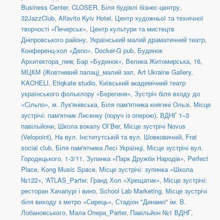
Business Center
,
CLOSER
,
Біля будівлі бізнес-центру
,
32JazzClub
,
Alfavito Kyiv Hotel
,
Центр художньої та технічної
творчості «Печерськ»
,
Центр культури та мистецтв
Дніпровського району
,
Український малий драматичний театр
,
Конференц-хол «Депо»
,
Docker-G pub
,
Будинок
Архитектора_new
,
Бар «Будинок»
,
Велика Житомирська, 16
,
МЦКМ (Жовтневий палац)_малий зал
,
Art Ukraine Gallery
,
KACHELI
,
Etiqkate studio
,
Київський академічний театр
українського фольклору «Берегиня»
,
Зустріч біля входу до
«Сільпо», м. Лук'янівська
,
Біля пам'ятника княгині Ользі
,
Місце
зустрічі: пам'ятник Лисенку (поруч із оперою)
,
ВДНГ 1–3
павільйони
,
Школа вокалу Ol`Ber
,
Місце зустрічі Novus
(Velopoint)
,
На вул. Інститутській та вул. Шовковичній
,
Frat
social сlub
,
Біля пам'ятника Лесі Українці
,
Місце зустрічі вул.
Городецького, 1-3/11
,
Зупинка «Парк Дружби Народів»
,
Perfect
Place
,
Kong Music Space
,
Місце зустрічі: зупинка «Школа
№122»
,
'ATLAS_Parter
,
Гранд Хол «Хрещатик»
,
Місце зустрічі:
ресторан Хачапурі і вино
,
School Lab Marketing
,
Місце зустрічі
біля виходу з метро «Сирець»
,
Стадіон "Динамо" ім. В.
Лобановського
,
Мала Опера_Parter
,
Павільйон №1 ВДНГ
,