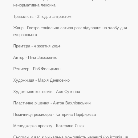
ненормативна лексика
Тривалість - 2 год. з антрактом
Жанр - Гостра соціальна сатира-розслідування на злобу дня
вчорашнього
Прем'єра - 4 жовтня 2024
Автор - Ніна Захоженко
Режисер - Роб Фельдман
Художниця - Марія Денисенко
Художниця костюмів - Ася Сутягіна
Пластичне рішення - Антон Вахліовський
Помічниця режисера - Катерина Парфир'єва
Менеджерка проєкту - Катерина Янюк
Сьогодні у вас є унікальна можливість нарешті (бо історія ця