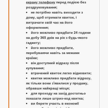
екрану телефону
перед подією без
роздруковування;
не потрібно навіть виходити з
дому, щоб отримати квиток, і
витрачати свій час на його
оформлення;
його можливо придбати 24 години
на добу 365 днів на рік з будь-якого
гаджету;
його можливо придбати,
перебуваючи навіть за межами
країни;
він доступний відразу після
купування;
втрачений квиток легко відновити;
квитки можливо придбати відразу,
як тільки вони з'явилися у продажу,
обравши найкращі місця;
для проходу на захід достатньо
показати лише штрих-код квитка;
ви берете участь в економії