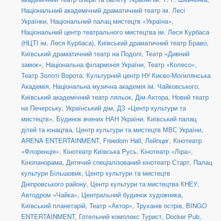
Національний академічний драматичний театр ім. Лесі
Українки
,
Національний палац мистецтв «Україна»
,
Національний центр театрального мистецтва ім. Леся Курбаса
(НЦТІ ім. Леся Курбаса)
,
Київський драматичний театр Браво
,
Київський драматичний театр на Подолі
,
Театр «Дивний
замок»
,
Національна філармонія України
,
Театр «Колесо»
,
Театр Золоті Ворота
,
Культурний центр НУ Києво-Могилянська
Академія
,
Національна музична академія ім. Чайковського
,
Київський академічний театр ляльок
,
Дім Актора
,
Новий театр
на Печерську
,
Український дім
,
ДЗ «Центр культури та
мистецтв»
,
Будинок вчених НАН України
,
Київський палац
дітей та юнацтва
,
Центр культури та мистецтв МВС України
,
ARENA ENTERTAINMENT
,
Freedom Hall
,
Лейпциг
,
Кінотеатр
«Флоренція»
,
Кінотеатр Київська Русь
,
Кінотеатр «Ліра»
,
Кінопанорама
,
Дитячий спеціалізований кінотеатр Старт
,
Палац
культури Більшовик
,
Центр культури та мистецтв
Дніпровського району
,
Центр культури та мистецтва КНЕУ
,
Автодром «Чайка»
,
Центральний будинок художника
,
Київський планетарій
,
Театр «Актор»
,
Труханів острів
,
BINGO
ENTERTAINMENT
,
Готельний комплекс Турист
,
Docker Pub
,