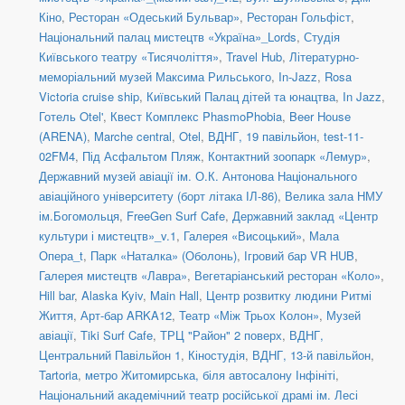
Кіно
,
Ресторан «Одеський Бульвар»
,
Ресторан Гольфіст
,
Національний палац мистецтв «Україна»_Lords
,
Студія
Київського театру «Тисячоліття»
,
Travel Hub
,
Літературно-
меморіальний музей Максима Рильського
,
In-Jazz
,
Rosa
Victoria cruise ship
,
Київський Палац дітей та юнацтва
,
In Jazz
,
Готель Otel'
,
Квест Комплекс PhasmoPhobia
,
Beer House
(ARENA)
,
Marche central
,
Otel
,
ВДНГ, 19 павільйон
,
test-11-
02FM4
,
Під Асфальтом Пляж
,
Контактний зоопарк «Лемур»
,
Державний музей авіації ім. О.К. Антонова Національного
авіаційного університету (борт літака ІЛ-86)
,
Велика зала НМУ
ім.Богомольця
,
FreeGen Surf Cafe
,
Державний заклад «Центр
культури і мистецтв»_v.1
,
Галерея «Висоцький»
,
Мала
Опера_t
,
Парк «Наталка» (Оболонь)
,
Ігровий бар VR HUB
,
Галерея мистецтв «Лавра»
,
Вегетаріанський ресторан «Коло»
,
Hill bar
,
Alaska Kyiv
,
Main Hall
,
Центр розвитку людини Ритмі
Життя
,
Арт-бар ARKA12
,
Театр «Між Трьох Колон»
,
Музей
авіації
,
Tiki Surf Cafe
,
ТРЦ "Район" 2 поверх
,
ВДНГ,
Центральний Павільйон 1
,
Кіностудія
,
ВДНГ, 13-й павільйон
,
Tartoria
,
метро Житомирська, біля автосалону Інфініті
,
Національний академічний театр російської драмі ім. Лесі