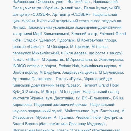
Чайковського.Оперна студія – Великий зал.
,
Національний
Палац мистецтв «Україна» (малий зал)
,
Палац Культури КПІ
,
арт-центр «CLOSER»
,
Арт-центр «CLOSER»
,
Національний
цирк України
,
Київський академічний театр юного глядача на
Липках
,
Національний український академічний драматичний
театр імені Марії Заньковецької
,
Зелений театр
,
Fairmont Grand
Hotel
,
Стадіон "Динамо"
,
Гідропарк
,
М Контрактова площа,
фонтан «Самсон»
,
М Осокорки
,
М Теремки
,
М Лісова
,
перевулок Михайлівський, 8 (біля дерева, що росте з забору)
,
Готель «Hilton»
,
М Хрещатик
,
М Арсенальна
,
м. Житомирська
,
INDIGO ambitious project
,
Fedoriv Hub
,
Кирилівська церква
,
М
Золоті ворота
,
М Видубичі
,
Андріївська церква
,
М Шулявська
,
Арт-завод Платформа.
,
Готель «Русь»
,
Український дім
,
Київський драматичний театр "Браво"
,
Fairmont Grand Hotel
Kyiv_312 місць
,
М Дніпро
,
М Іпподром
,
Національний палац
мистецтв Україна
,
вул. Десятинна, 12
,
БК «Більшовик»
,
БК ім.
Корольова
,
Південний залізничний вокзал
,
Національний
науково-природничий музей
,
Майстер-клас (вул. Бастіонна)
,
М
Університет
,
Музей ім. А. Пушкіна
,
President Hotel
,
Зустріч: м.
Золоті Ворота (біля пам'ятника Ярославу Мудрому).
,
Шоколадний будиночок
,
Готель "Козацький" (Конференц-зал