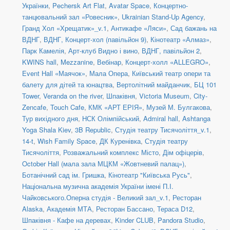
Українки
,
Pechersk Art Flat
,
Avatar Space
,
Концертно-
танцювальний зал «Ровесник»
,
Ukrainian Stand-Up Agency
,
Гранд Хол «Хрещатик»_v.1
,
Антикафе «Ляси»
,
Сад бажань на
ВДНГ
,
ВДНГ, Концерт-хол (павільйон 9)
,
Кінотеатр «Алмаз»
,
Парк Камелія
,
Арт-клуб Видно і вино
,
ВДНГ, павільйон 2
,
KWINS hall
,
Mezzanine
,
Вебінар
,
Концерт-холл «ALLEGRO»
,
Event Hall «Маячок»
,
Мала Опера
,
Київський театр опери та
балету для дітей та юнацтва
,
Вертолітний майданчик
,
БЦ 101
Tower
,
Veranda on the river
,
Шпаківня
,
Victoria Museum
,
City-
Zencafe
,
Touch Cafe
,
КМК «АРТ ЕРІЯ»
,
Музей М. Булгакова
,
Тур вихідного дня
,
НСК Олімпійський
,
Admiral hall
,
Ashtanga
Yoga Shala Kiev
,
3B Republic
,
Студія театру Тисячоліття_v.1
,
14-t
,
Wish Family Space
,
ДК Куренівка
,
Студія театру
Тисячоліття
,
Розважальний комплекс Місто
,
Дім офіцерів
,
October Hall (мала зала МЦКМ «Жовтневий палац»)
,
Ботанічний сад ім. Гришка
,
Кінотеатр "Київська Русь"
,
Національна музична академія України імені П.І.
Чайковського.Оперна студія - Великий зал_v.1
,
Ресторан
Alaska
,
Академія МТА
,
Ресторан Бассано
,
Тераса D12
,
Шпаківня - Кафе на деревах
,
Kinder CLUB
,
Pandora Studio
,