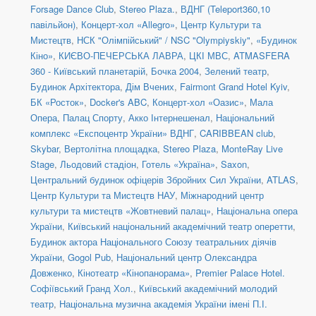
Forsage Dance Club
,
Stereo Plaza.
,
ВДНГ (Teleport360,10
павільйон)
,
Концерт-хол «Allegro»
,
Центр Культури та
Мистецтв
,
НСК "Олімпійський" / NSC "Olympiyskiy"
,
«Будинок
Кіно»
,
КИЄВО-ПЕЧЕРСЬКА ЛАВРА
,
ЦКІ МВС
,
ATMASFERA
360 - Київський планетарій
,
Бочка 2004
,
Зелений театр
,
Будинок Архітектора
,
Дім Вчених
,
Fairmont Grand Hotel Kyiv
,
БК «Росток»
,
Docker's ABC
,
Концерт-хол «Оазис»
,
Мала
Опера
,
Палац Спорту
,
Акко Інтернешенал
,
Національний
комплекс «Експоцентр України» ВДНГ
,
CARIBBEAN club
,
Skybar
,
Вертолітна площадка
,
Stereo Plaza
,
MonteRay Live
Stage
,
Льодовий стадіон
,
Готель «Україна»
,
Saxon
,
Центральний будинок офіцерів Збройних Сил України
,
ATLAS
,
Центр Культури та Мистецтв НАУ
,
Міжнародний центр
культури та мистецтв «Жовтневий палац»
,
Національна опера
України
,
Київський національний академічний театр оперетти
,
Будинок актора Національного Союзу театральних діячів
України
,
Gogol Pub
,
Національний центр Олександра
Довженко
,
Кінотеатр «Кінопанорама»
,
Premier Palace Hotel.
Софіївський Гранд Хол.
,
Київський академічний молодий
театр
,
Національна музична академія України імені П.І.