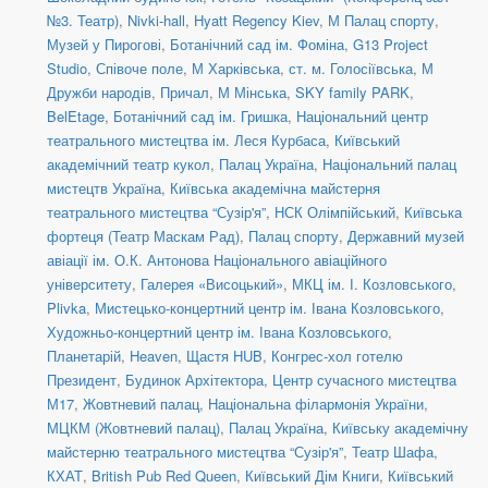
№3. Театр)
,
Nivki-hall
,
Hyatt Regency Kiev
,
М Палац спорту
,
Музей у Пирогові
,
Ботанічний сад ім. Фоміна
,
G13 Project
Studio
,
Співоче поле
,
М Харківська
,
ст. м. Голосіївська
,
М
Дружби народів
,
Причал
,
М Мінська
,
SKY family PARK
,
BelEtage
,
Ботанічний сад ім. Гришка
,
Національний центр
театрального мистецтва ім. Леся Курбаса
,
Київський
академічний театр кукол
,
Палац Україна
,
Національний палац
мистецтв Україна
,
Київська академічна майстерня
театрального мистецтва “Сузір'я”
,
НСК Олімпійський
,
Київська
фортеця (Театр Маскам Рад)
,
Палац спорту
,
Державний музей
авіації ім. О.К. Антонова Національного авіаційного
університету
,
Галерея «Висоцький»
,
МКЦ ім. І. Козловського
,
Plivka
,
Мистецько-концертний центр ім. Івана Козловського
,
Художньо-концертний центр ім. Івана Козловського
,
Планетарій
,
Heaven
,
Щастя HUB
,
Конгрес-хол готелю
Президент
,
Будинок Архітектора
,
Центр сучасного мистецтва
М17
,
Жовтневий палац
,
Національна філармонія України
,
МЦКМ (Жовтневий палац)
,
Палац Україна
,
Київську академічну
майстерню театрального мистецтва “Сузір'я”
,
Театр Шафа
,
КХАТ
,
British Pub Red Queen
,
Київський Дім Книги
,
Київський