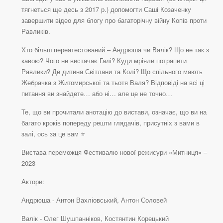
тягнеться ще десь з 2017 р.) допомогти Саші Козаченку
завершити відео для блогу про багаторічну війну Копів проти
Равликів.
Хто більш переатестований – Андрюша чи Валік? Що не так з
кавою? Чого не вистачає Галі? Куди мріяли потрапити
Равлики? Де дитина Світлани та Колі? Що спільного мають
Жебрачка з Житомирської та тьотя Валя? Відповіді на всі ці
питання ви знайдете… або ні… але це не точно…
Те, що ви прочитали анотацію до вистави, означає, що ви на
багато кроків попереду решти глядачів, присутніх з вами в
залі, ось за це вам ⭐️
Вистава переможця Фестивалю нової режисури «Митниця» –
2023
Актори:
Андрюша - Антон Вахліовський, Антон Соловей
Валік - Олег Шушпанніков, Костянтин Корецький