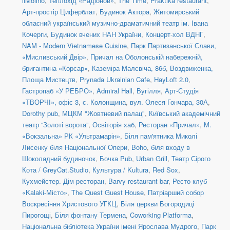
ilMolino
,
Теплохід «Радіонов»
,
The Time
,
Praktika restaurant
,
Арт-простір Циферблат
,
Будинок Актора
,
Житомирський
обласний український музично-драматичний театр ім. Івана
Кочерги
,
Будинок вчених НАН України
,
Концерт-хол ВДНГ
,
NAM - Modern Vietnamese Cuisine
,
Парк Партизанської Слави,
«Мисливський Двір»
,
Причал на Оболонській набережній,
бригантина «Корсар»
,
Каземіра Малєвіча, 86б
,
Воздвиженка,
Площа Мистецтв
,
Prynada Ukrainian Cafe
,
HayLoft 2.0
,
Гастропаб «У РЕБРО»
,
Admiral Hall
,
Вугілля
,
Арт-Студія
«ТВОРЧІ», офіс 3
,
с. Колонщина
,
вул. Олеся Гончара, 30А
,
Dorothy pub
,
МЦКМ "Жовтневий палац"
,
Київський академічний
театр “Золоті ворота”
,
Освіторія хаб
,
Ресторан «Причал»
,
М.
«Вокзальна» РК «Ультрамарін»
,
Біля пам'ятника Миколі
Лисенку біля Національної Опери
,
Boho
,
біля входу в
Шоколадний будиночок
,
Бочка Pub
,
Urban Grill
,
Театр Сірого
Кота / GreyCat.Studio
,
Культура / Kultura
,
Red Sox
,
Кухмейстер. Дім-ресторан
,
Barvy restaurant bar
,
Ресто-клуб
«Kalaki-Місто»
,
The Quest Guest House
,
Патріарший собор
Воскресіння Христового УГКЦ
,
Біля церкви Богородиці
Пирогощі
,
Біля фонтану Термена
,
Coworking Platforma
,
Національна бібліотека України імені Ярослава Мудрого
,
Парк