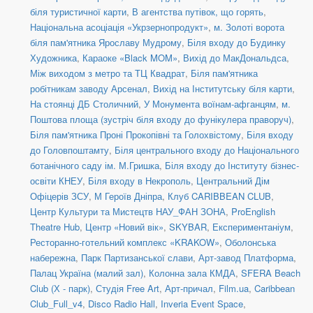
біля туристичної карти
,
В агентства путівок, що горять
,
Національна асоціація «Укрзернопродукт»
,
м. Золоті ворота
біля пам'ятника Ярославу Мудрому
,
Біля входу до Будинку
Художника
,
Караоке «Black MOM»
,
Вихід до МакДональдса
,
Між виходом з метро та ТЦ Квадрат
,
Біля пам'ятника
робітникам заводу Арсенал
,
Вихід на Інститутську біля карти
,
На стоянці ДБ Столичний
,
У Монумента воїнам-афганцям
,
м.
Поштова площа (зустріч біля входу до фунікулера праворуч)
,
Біля пам'ятника Проні Прокопівні та Голохвістому
,
Біля входу
до Головпоштамту
,
Біля центрального входу до Національного
ботанічного саду ім. М.Гришка
,
Біля входу до Інституту бізнес-
освіти КНЕУ
,
Біля входу в Некрополь
,
Центральний Дім
Офіцерів ЗСУ
,
М Героїв Дніпра
,
Клуб CARIBBEAN CLUB
,
Центр Культури та Мистецтв НАУ_ФАН ЗОНА
,
ProEnglish
Theatre Hub
,
Центр «Новий вік»
,
SKYBAR
,
Експериментаніум
,
Ресторанно-готельний комплекс «KRAKOW»
,
Оболонська
набережна
,
Парк Партизанської слави
,
Арт-завод Платформа
,
Палац Україна (малий зал)
,
Колонна зала КМДА
,
SFERA Beach
Club (Х - парк)
,
Студія Free Art
,
Арт-причал
,
Film.ua
,
Caribbean
Club_Full_v4
,
Disco Radio Hall
,
Inveria Event Space
,