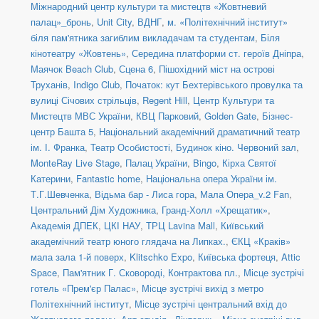
Міжнародний центр культури та мистецтв «Жовтневий
палац»_бронь
,
Unit Сity
,
ВДНГ
,
м. «Політехнічний інститут»
біля пам'ятника загиблим викладачам та студентам
,
Біля
кінотеатру «Жовтень»
,
Середина платформи ст. героїв Дніпра
,
Маячок Beach Club
,
Сцена 6
,
Пішохідний міст на острові
Труханів
,
Indigo Club
,
Початок: кут Бехтерівського провулка та
вулиці Січових стрільців
,
Regent Hill
,
Центр Культури та
Мистецтв МВС України
,
КВЦ Парковий
,
Golden Gate
,
Бізнес-
центр Башта 5
,
Національний академічний драматичний театр
ім. І. Франка
,
Театр Особистості
,
Будинок кіно. Червоний зал
,
MonteRay Live Stage
,
Палац України
,
Bingo
,
Кірха Святої
Катерини
,
Fantastic home
,
Національна опера України ім.
Т.Г.Шевченка
,
Відьма бар - Лиса гора
,
Мала Опера_v.2 Fan
,
Центральний Дім Художника
,
Гранд-Холл «Хрещатик»
,
Академія ДПЕК
,
ЦКІ НАУ
,
ТРЦ Lavina Mall
,
Київський
академічний театр юного глядача на Липках.
,
ЄКЦ «Краків»
мала зала 1-й поверх
,
Klitschko Expo
,
Київська фортеця
,
Attic
Space
,
Пам'ятник Г. Сковороді, Контрактова пл.
,
Місце зустрічі
готель «Прем'єр Палас»
,
Місце зустрічі вихід з метро
Політехнічний інститут
,
Місце зустрічі центральний вхід до