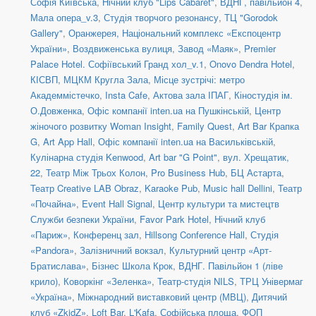
Софія Київська
,
Нічний клуб "Lips Cabaret"
,
ВДНГ, павільйон 4
,
Мала опера_v.3
,
Студія творчого резонансу
,
ТЦ "Gorodok
Gallery"
,
Оранжерея, Національний комплекс «Експоцентр
України»
,
Воздвиженська вулиця
,
Завод «Маяк»
,
Premier
Palace Hotel. Софіївський Гранд хол_v.1
,
Onovo Dendra Hotel
,
КІСВП
,
МЦКМ Кругла Зала
,
Місце зустрічі: метро
Академмістечко
,
Insta Cafe
,
Актова зала ІПАГ
,
Кіностудія ім.
О.Довженка
,
Офіс компанії inten.ua на Пушкінській
,
Центр
жіночого розвитку Woman Insight
,
Family Quest
,
Art Bar Крапка
G
,
Art App Hall
,
Офіс компанії inten.ua на Васильківській
,
Кулінарна студія Kenwood
,
Art bar "G Point"
,
вул. Хрещатик,
22
,
Театр Між Трьох Колон
,
Pro Business Hub
,
БЦ Астарта
,
Театр Creative LAB Obraz
,
Karaoke Pub
,
Music hall Dellini
,
Театр
«Почайна»
,
Event Hall Signal
,
Центр культури та мистецтв
Служби безпеки України
,
Favor Park Hotel
,
Нічний клуб
«Париж»
,
Конференц зал
,
Hillsong Conference Hall
,
Студія
«Pandora»
,
Залізничний вокзал
,
Культурний центр «Арт-
Братислава»
,
Бізнес Школа Крок
,
ВДНГ. Павільйон 1 (ліве
крило)
,
Коворкінг «Зеленка»
,
Театр-студія NILS
,
ТРЦ Універмаг
«Україна»
,
Міжнародний виставковий центр (МВЦ)
,
Дитячий
клуб «ZkidZ»
,
Loft Bar
,
L'Kafa
,
Софійська площа
,
ФОП