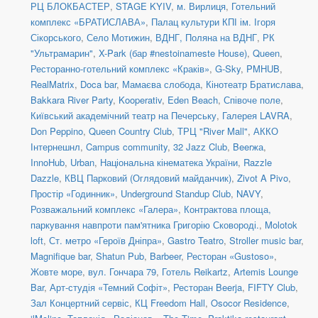
РЦ БЛОКБАСТЕР
,
STAGE KYIV
,
м. Вирлиця
,
Готельний
комплекс «БРАТИСЛАВА»
,
Палац культури КПІ ім. Ігоря
Сікорського
,
Село Мотижин
,
ВДНГ, Поляна на ВДНГ
,
РК
"Ультрамарин"
,
X-Park (бар #nestoinameste House)
,
Queen
,
Ресторанно-готельний комплекс «Краків»
,
G-Sky
,
PMHUB
,
RealMatrix
,
Doca bar
,
Мамаєва слобода
,
Кінотеатр Братислава
,
Bakkara River Party
,
Kooperativ
,
Eden Beach
,
Співоче поле
,
Київський академічний театр на Печерську
,
Галерея LAVRA
,
Don Peppino
,
Queen Country Club
,
ТРЦ "River Mall"
,
АККО
Інтернешнл
,
Campus community
,
32 Jazz Club
,
Beerжа
,
InnoHub
,
Urban
,
Національна кінематека України
,
Razzle
Dazzle
,
КВЦ Парковий (Оглядовий майданчик)
,
Zivot A Pivo
,
Простір «Годинник»
,
Underground Standup Club
,
NAVY
,
Розважальний комплекс «Галера»
,
Контрактова площа,
паркування навпроти пам'ятника Григорію Сковороді.
,
Molotok
loft
,
Ст. метро «Героїв Дніпра»
,
Gastro Teatro
,
Stroller music bar
,
Magnifique bar
,
Shatun Pub
,
Barbeer
,
Ресторан «Gustoso»
,
Жовте море
,
вул. Гончара 79
,
Готель Reikartz
,
Artemis Lounge
Bar
,
Арт-студія «Темний Софіт»
,
Ресторан Beerja
,
FIFTY Club
,
Зал Концертний сервіс
,
КЦ Freedom Hall
,
Osocor Residence
,