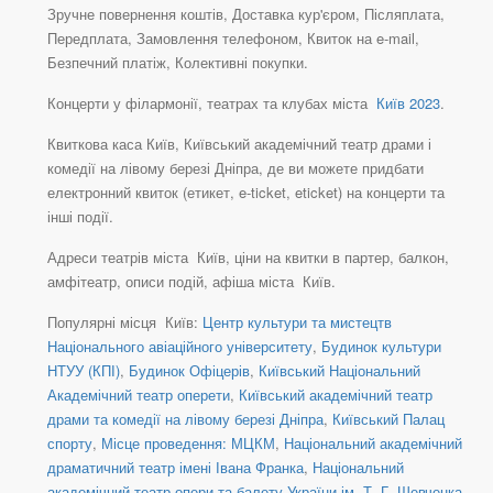
Зручне повернення коштів, Доставка кур'єром, Післяплата,
Передплата, Замовлення телефоном, Квиток на e-mail,
Безпечний платіж, Колективні покупки.
Концерти у філармонії, театрах та клубах міста
Київ 2023
.
Квиткова каса Київ, Київський академічний театр драми і
комедії на лівому березі Дніпра, де ви можете придбати
електронний квиток (етикет, e-ticket, eticket) на концерти та
інші події.
Адреси театрів міста Київ, ціни на квитки в партер, балкон,
амфітеатр, описи подій, афіша міста Київ.
Популярні місця Київ:
Центр культури та мистецтв
Національного авіаційного університету
,
Будинок культури
НТУУ (КПІ)
,
Будинок Офіцерів
,
Київський Національний
Академічний театр оперети
,
Київський академічний театр
драми та комедії на лівому березі Дніпра
,
Київський Палац
спорту
,
Місце проведення: МЦКМ
,
Національний академічний
драматичний театр імені Івана Франка
,
Національний
академічний театр опери та балету України ім. Т. Г. Шевченка
,