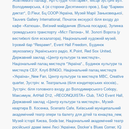
Жовтневого палацу
,
Арт-студія «Ліхтарик»
,
Місце зустрічі вул.
Володимирська, 4 (зі сторони Десятинного пров.)
,
Бар "Бармен
диктат"
,
D.Fleur
,
Бц COOP-Україна
,
Музей Марії Заньковецької
,
Tauvers Gallery International
,
Початок екскурсії біля входу до
кафе «Катюша»
,
Виїзний майданчик (Вільна посадка)
,
Зупинка
громадського транспорту «Міст Патона»
,
М. Золоті Ворота (у
вестибюлі біля ескалатора)
,
Національний художній музей
,
Ігровий бар "Respawn"
,
Event Hall Freedom
,
Будинок
звукозапису Українського радіо
,
K.Point
,
Red Sox United
,
Державний заклад «Центр культури та мистецтв»
,
Національний палац мистецтв "Україна".
,
Будинок культури та
мистецтв СБУ
,
Клуб BINGO
,
Національний палац мистецтв
«Україна»_New Fan
,
Центр культури та мистецтв МВС
,
Creative
quarter
,
Зустріч: м. Театральна (біля кондитерських кіосків).
,
Зустріч: біля головного входу до Володимирського Собору
,
Максимум
,
ArtHall D12
,
«RECONQUISTA» Club
,
ТАО Event Hall
,
Державний заклад «Центр культури та мистецтв»
,
Музей-
квартира В. Косенка
,
Scenario Cafe
,
Київський муніципальний
академічний театр опери та балету для дітей та юнацтва_new
,
Музей історії Києва
,
Soda bar
,
Національний академічний театр
російської драмі імені Лесі Українки
,
Docker`s Blues Corner
,
IQ