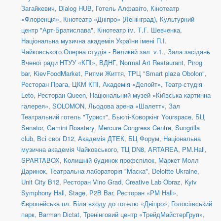
Загайкевич
,
Dialog HUB
,
Готель Алфавіто
,
Кінотеатр
«Флоренція»
,
Кінотеатр «Дніпро» (Ленінград)
,
Культурний
центр "Арт-Братислава"
,
Кінотеатр ім. Т.Г. Шевченка
,
Національна музична академія України імені П.І.
Чайковського.Оперна студія - Великий зал_v.1.
,
Зала засідань
Вченої ради НТУУ «КПІ»
,
ВДНГ
,
Normal Art Restaurant
,
Pirog
bar
,
KievFoodMarket
,
Ритми Життя
,
ТРЦ "Smart plaza Obolon"
,
Ресторан Прага
,
ЦКМ КПІ
,
Академія «Делойт»
,
Театр-студія
Leto
,
Ресторан Queen
,
Національний музей «Київська картинна
галерея»
,
SOLOMON
,
Льодова арена «Шалетт»
,
Зал
Театральний готель "Турист"
,
Бьюті-Коворкінг Yourspace
,
БЦ
Senator
,
Gemini Roastery
,
Mercure Congress Centre
,
Sungrilla
club
,
Всі свої D12
,
Академія ДТЕК
,
БЦ Форум
,
Національна
музична академія Чайковського
,
ТЦ DN8
,
ARTAREA
,
PM.Hall
,
SPARTABOX
,
Колишній будинок профспілок
,
Маркет Молл
Даринок
,
Театральна лабораторія "Маска"
,
Deloitte Ukraine
,
Unit City B12
,
Ресторан Vino Grad
,
Creative Lab Obraz
,
Kyiv
Symphony Hall
,
Stage
,
P2B Bar
,
Ресторан «PM Hall»
,
Європейська пл. Біля входу до готелю «Дніпро»
,
Голосіївський
парк
,
Barman Dictat
,
Тренінговий центр «ТрейдМайстерГруп»
,