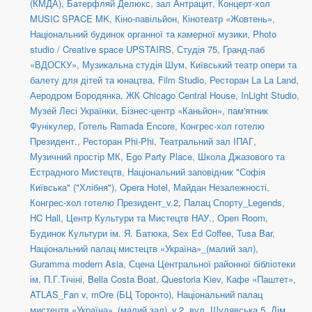
(КМДА)
,
Батерфляй Делюкс, зал Антрацит
,
Концерт-хол
MUSIC SPACE MK
,
Кіно-павільйон
,
Кінотеатр «Жовтень»
,
Національний будинок органної та камерної музики
,
Photo
studio / Creative space UPSTAIRS
,
Студія 75
,
Гранд-паб
«ВДОСКУ»
,
Музикальна студія Шум
,
Київський театр опери та
балету для дітей та юнацтва
,
Film Studio
,
Ресторан La La Land
,
Аеродром Бородянка
,
ЖК Chicago Central House
,
InLight Studio
,
Музей Лесі Українки
,
Бізнес-центр «Каньйон»
,
пам'ятник
Фунікулер
,
Готель Ramada Encore
,
Конгрес-хол готелю
Президент.
,
Ресторан Phi-Phi
,
Театральний зал ІПАГ
,
Музичний простір МК
,
Ego Party Place
,
Школа Джазового та
Естрадного Мистецтв
,
Національний заповідник "Софія
Київська" ("Хлібня")
,
Opera Hotel
,
Майдан Незалежності
,
Конгрес-хол готелю Президент_v.2
,
Палац Спорту_Legends
,
HC Hall
,
Центр Культури та Мистецтв НАУ.
,
Open Room
,
Будинок Культури ім. Я. Батюка
,
Sex Ed Coffee
,
Tusa Bar
,
Національний палац мистецтв «Україна»_(малий зал)
,
Guramma modern Asia
,
Сцена Центральної районної бібліотеки
ім. П.Г.Тічіні
,
Bella Costa Boat
,
Questoria Kiev
,
Кафе «Паштет»
,
ATLAS_Fan v
,
mOre (БЦ Торонто)
,
Національний палац
мистецтв «Україна»_(малий зал)_v.2
,
вул. Шулявська 5
,
Дім