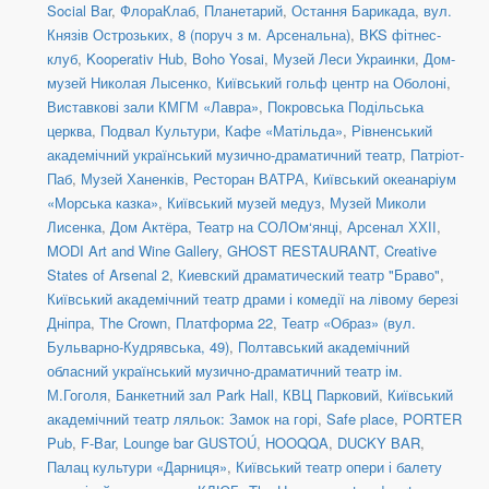
Social Bar
,
ФлораКлаб
,
Планетарий
,
Остання Барикада
,
вул.
Князів Острозьких, 8 (поруч з м. Арсенальна)
,
BKS фітнес-
клуб
,
Kooperativ Hub
,
Boho Yosai
,
Музей Леси Украинки
,
Дом-
музей Николая Лысенко
,
Київський гольф центр на Оболоні
,
Виставкові зали КМГМ «Лавра»
,
Покровська Подільська
церква
,
Подвал Культури
,
Кафе «Матільда»
,
Рівненський
академічний український музично-драматичний театр
,
Патріот-
Паб
,
Музей Ханенків
,
Ресторан ВАТРА
,
Київський океанаріум
«Морська казка»
,
Київський музей медуз
,
Музей Миколи
Лисенка
,
Дом Актёра
,
Театр на СОЛОм‘янці
,
Арсенал ХХІІ
,
MODI Art and Wine Gallery
,
GHOST RESTAURANT
,
Creative
States of Arsenal 2
,
Киевский драматический театр "Браво"
,
Київський академічний театр драми і комедії на лівому березі
Дніпра
,
The Crown
,
Платформа 22
,
Театр «Образ» (вул.
Бульварно-Кудрявська, 49)
,
Полтавський академічний
обласний український музично-драматичний театр ім.
М.Гоголя
,
Банкетний зал Park Hall, КВЦ Парковий
,
Київський
академічний театр ляльок: Замок на горі
,
Safe place
,
PORTER
Pub
,
F-Bar
,
Lounge bar GUSTOÚ
,
HOOQQA
,
DUCKY BAR
,
Палац культури «Дарниця»
,
Київський театр опери і балету