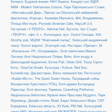
Кочерги
,
Будинок вчених НАН України
,
Концерт-хол ВДНГ
,
NAM - Modern Vietnamese Cuisine
,
Парк Партизанської Слави,
«Мисливський Двір»
,
Причал на Оболонській набережній,
бригантина «Корсар»
,
Каземіра Малєвіча, 86б
,
Воздвиженка,
Площа Мистецтв
,
Prynada Ukrainian Cafe
,
HayLoft 2.0
,
Гастропаб «У РЕБРО»
,
Admiral Hall
,
Вугілля
,
Арт-Студія
«ТВОРЧІ», офіс 3
,
с. Колонщина
,
вул. Олеся Гончара, 30А
,
Dorothy pub
,
МЦКМ "Жовтневий палац"
,
Київський академічний
театр “Золоті ворота”
,
Освіторія хаб
,
Ресторан «Причал»
,
М.
«Вокзальна» РК «Ультрамарін»
,
Біля пам'ятника Миколі
Лисенку біля Національної Опери
,
Boho
,
біля входу в
Шоколадний будиночок
,
Бочка Pub
,
Urban Grill
,
Театр Сірого
Кота / GreyCat.Studio
,
Культура / Kultura
,
Red Sox
,
Кухмейстер. Дім-ресторан
,
Barvy restaurant bar
,
Ресто-клуб
«Kalaki-Місто»
,
The Quest Guest House
,
Патріарший собор
Воскресіння Христового УГКЦ
,
Біля церкви Богородиці
Пирогощі
,
Біля фонтану Термена
,
Coworking Platforma
,
Національна бібліотека України імені Ярослава Мудрого
,
Парк
Муромець
,
Дизайн-готель Road
,
Берег Київського Моря
,
СМТ
Бородянка, Київська область
,
КУ Київ
,
PM Hall
,
Культурний
центр М82
,
Національний парк МЕЖИГІР'Я
,
Центр культури та