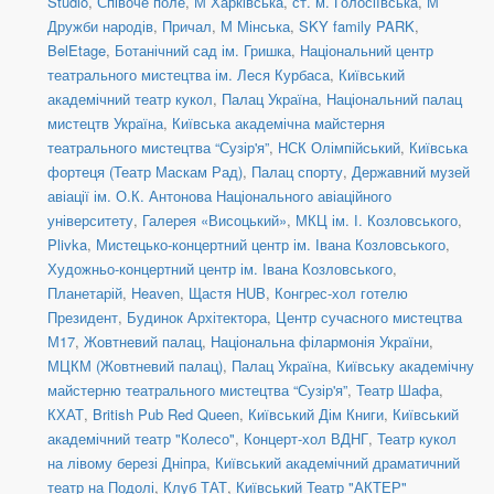
Studio
,
Співоче поле
,
М Харківська
,
ст. м. Голосіївська
,
М
Дружби народів
,
Причал
,
М Мінська
,
SKY family PARK
,
BelEtage
,
Ботанічний сад ім. Гришка
,
Національний центр
театрального мистецтва ім. Леся Курбаса
,
Київський
академічний театр кукол
,
Палац Україна
,
Національний палац
мистецтв Україна
,
Київська академічна майстерня
театрального мистецтва “Сузір'я”
,
НСК Олімпійський
,
Київська
фортеця (Театр Маскам Рад)
,
Палац спорту
,
Державний музей
авіації ім. О.К. Антонова Національного авіаційного
університету
,
Галерея «Висоцький»
,
МКЦ ім. І. Козловського
,
Plivka
,
Мистецько-концертний центр ім. Івана Козловського
,
Художньо-концертний центр ім. Івана Козловського
,
Планетарій
,
Heaven
,
Щастя HUB
,
Конгрес-хол готелю
Президент
,
Будинок Архітектора
,
Центр сучасного мистецтва
М17
,
Жовтневий палац
,
Національна філармонія України
,
МЦКМ (Жовтневий палац)
,
Палац Україна
,
Київську академічну
майстерню театрального мистецтва “Сузір'я”
,
Театр Шафа
,
КХАТ
,
British Pub Red Queen
,
Київський Дім Книги
,
Київський
академічний театр "Колесо"
,
Концерт-хол ВДНГ
,
Театр кукол
на лівому березі Дніпра
,
Київський академічний драматичний
театр на Подолі
,
Клуб ТАТ
,
Київський Театр "АКТЕР"