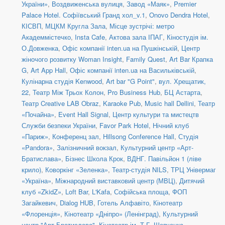
України»
,
Воздвиженська вулиця
,
Завод «Маяк»
,
Premier
Palace Hotel. Софіївський Гранд хол_v.1
,
Onovo Dendra Hotel
,
КІСВП
,
МЦКМ Кругла Зала
,
Місце зустрічі: метро
Академмістечко
,
Insta Cafe
,
Актова зала ІПАГ
,
Кіностудія ім.
О.Довженка
,
Офіс компанії inten.ua на Пушкінській
,
Центр
жіночого розвитку Woman Insight
,
Family Quest
,
Art Bar Крапка
G
,
Art App Hall
,
Офіс компанії inten.ua на Васильківській
,
Кулінарна студія Kenwood
,
Art bar "G Point"
,
вул. Хрещатик,
22
,
Театр Між Трьох Колон
,
Pro Business Hub
,
БЦ Астарта
,
Театр Creative LAB Obraz
,
Karaoke Pub
,
Music hall Dellini
,
Театр
«Почайна»
,
Event Hall Signal
,
Центр культури та мистецтв
Служби безпеки України
,
Favor Park Hotel
,
Нічний клуб
«Париж»
,
Конференц зал
,
Hillsong Conference Hall
,
Студія
«Pandora»
,
Залізничний вокзал
,
Культурний центр «Арт-
Братислава»
,
Бізнес Школа Крок
,
ВДНГ. Павільйон 1 (ліве
крило)
,
Коворкінг «Зеленка»
,
Театр-студія NILS
,
ТРЦ Універмаг
«Україна»
,
Міжнародний виставковий центр (МВЦ)
,
Дитячий
клуб «ZkidZ»
,
Loft Bar
,
L'Kafa
,
Софійська площа
,
ФОП
Загайкевич
,
Dialog HUB
,
Готель Алфавіто
,
Кінотеатр
«Флоренція»
,
Кінотеатр «Дніпро» (Ленінград)
,
Культурний
центр "Арт-Братислава"
,
Кінотеатр ім. Т.Г. Шевченка
,