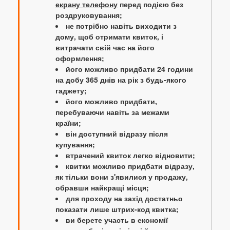
екрану телефону
перед подією без
роздруковування;
не потрібно навіть виходити з
дому, щоб отримати квиток, і
витрачати свій час на його
оформлення;
його можливо придбати 24 години
на добу 365 днів на рік з будь-якого
гаджету;
його можливо придбати,
перебуваючи навіть за межами
країни;
він доступний відразу після
купування;
втрачений квиток легко відновити;
квитки можливо придбати відразу,
як тільки вони з'явилися у продажу,
обравши найкращі місця;
для проходу на захід достатньо
показати лише штрих-код квитка;
ви берете участь в економії