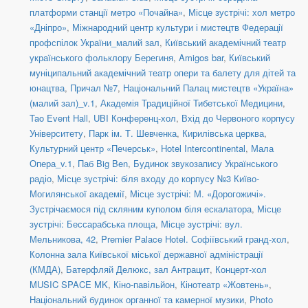
платформи станції метро «Почайна»
,
Місце зустрічі: хол метро
«Дніпро»
,
Міжнародний центр культури і мистецтв Федерації
профспілок України_малий зал
,
Київський академічний театр
українського фольклору Берегиня
,
Amigos bar
,
Київський
муніципальний академічний театр опери та балету для дітей та
юнацтва
,
Причал №7
,
Національний Палац мистецтв «Україна»
(малий зал)_v.1
,
Академія Традиційної Тибетської Медицини
,
Tao Event Hall
,
UBI Конференц-хол
,
Вхід до Червоного корпусу
Університету
,
Парк ім. Т. Шевченка
,
Кирилівська церква
,
Культурний центр «Печерськ»
,
Hotel Intercontinental
,
Мала
Опера_v.1
,
Паб Big Ben
,
Будинок звукозапису Українського
радіо
,
Місце зустрічі: біля входу до корпусу №3 Київо-
Могилянської академії
,
Місце зустрічі: М. «Дорогожичі».
Зустрічаємося під скляним куполом біля ескалатора
,
Місце
зустрічі: Бессарабська площа
,
Місце зустрічі: вул.
Мельникова, 42
,
Premier Palace Hotel. Софіївський гранд-хол
,
Колонна зала Київської міської державної адміністрації
(КМДА)
,
Батерфляй Делюкс, зал Антрацит
,
Концерт-хол
MUSIC SPACE MK
,
Кіно-павільйон
,
Кінотеатр «Жовтень»
,
Національний будинок органної та камерної музики
,
Photo