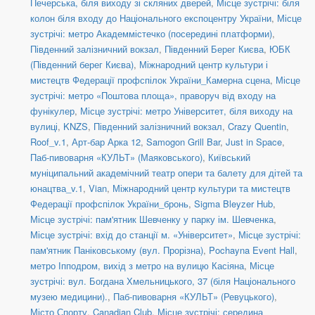
Печерська, біля виходу зі скляних дверей
,
Місце зустрічі: біля
колон біля входу до Національного експоцентру України
,
Місце
зустрічі: метро Академмістечко (посередині платформи)
,
Південний залізничний вокзал
,
Південний Берег Києва
,
ЮБК
(Південний берег Києва)
,
Міжнародний центр культури і
мистецтв Федерації профспілок України_Камерна сцена
,
Місце
зустрічі: метро «Поштова площа», праворуч від входу на
фунікулер
,
Місце зустрічі: метро Університет, біля виходу на
вулиці
,
KNZS
,
Південний залізничний вокзал
,
Crazy Quentin
,
Roof_v.1
,
Арт-бар Арка 12
,
Samogon Grill Bar
,
Just in Space
,
Паб-пивоварня «КУЛЬТ» (Маяковського)
,
Київський
муніципальний академічний театр опери та балету для дітей та
юнацтва_v.1
,
Vian
,
Міжнародний центр культури та мистецтв
Федерації профспілок України_бронь
,
Sigma Bleyzer Hub
,
Місце зустрічі: пам'ятник Шевченку у парку ім. Шевченка
,
Місце зустрічі: вхід до станції м. «Університет»
,
Місце зустрічі:
пам'ятник Паніковському (вул. Прорізна)
,
Pochayna Event Hall
,
метро Іпподром, вихід з метро на вулицю Касіяна
,
Місце
зустрічі: вул. Богдана Хмельницького, 37 (біля Національного
музею медицини).
,
Паб-пивоварня «КУЛЬТ» (Ревуцького)
,
Місто Спорту
,
Canadian Club
,
Місце зустрічі: середина