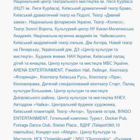
Національний центр театрального мистецтва ім. Леся Курбаса
(НЦТІ ім. Леся Курбаса)
,
Київський драматичний театр Браво
,
Київський драматичний театр на Подолі
,
Театр «Дивний
замок»
,
Національна філармонія України
,
Театр «Колесо»
,
Театр Золоті Ворота
,
Культурний центр НУ Києво-Могилянська
Академія
,
Національна музична академія ім. Чайковського
,
Київський академічний театр ляльок
,
Дім Актора
,
Новий театр
на Печерську
,
Український дім
,
ДЗ «Центр культури та
мистецтв»
,
Будинок вчених НАН України
,
Київський палац
дітей та юнацтва
,
Центр культури та мистецтв МВС України
,
ARENA ENTERTAINMENT
,
Freedom Hall
,
Лейпциг
,
Кінотеатр
«Флоренція»
,
Кінотеатр Київська Русь
,
Кінотеатр «Ліра»
,
Кінопанорама
,
Дитячий спеціалізований кінотеатр Старт
,
Палац
культури Більшовик
,
Центр культури та мистецтв
Дніпровського району
,
Центр культури та мистецтва КНЕУ
,
Автодром «Чайка»
,
Центральний будинок художника
,
Київський планетарій
,
Театр «Актор»
,
Труханів острів
,
BINGO
ENTERTAINMENT
,
Готельний комплекс Турист
,
Docker Pub
,
Forsage Dance Club
,
Stereo Plaza.
,
ВДНГ (Teleport360,10
павільйон)
,
Концерт-хол «Allegro»
,
Центр Культури та
Мистецтв
,
НСК "Олімпійський" / NSC "Olympiyskiy"
,
«Будинок