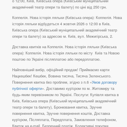
о 12:00, Київ, Київська опера (Київський муніципальний
академічний театр опери та балету) по ціні від 250 грн.
Коппелія. Нова історія ляльки (Київська опера): Коппелія. Нова
історія ляльки відбудеться 4 жовтня 2026 о 12:00 в Київ,
Київська опера (Київський муніципальний академічний театр
опери та балету) за адресою м. Київ, вул. Межигірська, 2.
Доставка квитків на Коппелія. Нова історія ляльки (Київська
опера): Коппелія. Нова історія ляльки по місту Київ та Новою
поштою по Україні післяплатою або передоплатою.
Найповніший вибір, офіційний продаж! Приймаємо карти
Нацкешбек! Кешбек, Вовина тисяча, Тисяча Зеленського.
Повернення квитка без проблем, згідно з п.6 «
Умов договору
публічної оферти
». Доставимо кур'єром по м. Житомиру та
будь-яким перевізником по Україні. Послуги: Купівля квитка в
Київ, Київська опера (Київський муніципальний академічний
театр опери та балету), Бронювання квитка, Зручне
повернення квитка, Зручне повернення коштів, Доставка
кур'єром, Післяплата, Передплата, Замовлення телефоном,
Квиток на e-mail, Безпечний платіж, Колективні покупки.