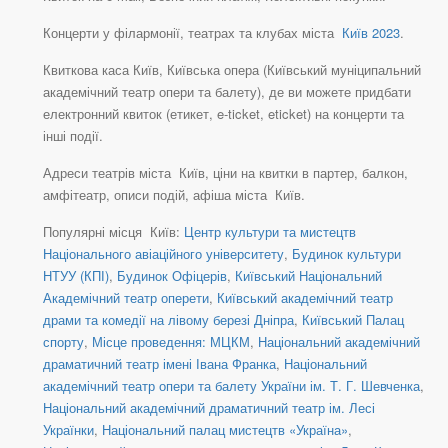
Концерти у філармонії, театрах та клубах міста
Київ 2023
.
Квиткова каса Київ, Київська опера (Київський муніципальний
академічний театр опери та балету), де ви можете придбати
електронний квиток (етикет, e-ticket, eticket) на концерти та
інші події.
Адреси театрів міста Київ, ціни на квитки в партер, балкон,
амфітеатр, описи подій, афіша міста Київ.
Популярні місця Київ:
Центр культури та мистецтв
Національного авіаційного університету
,
Будинок культури
НТУУ (КПІ)
,
Будинок Офіцерів
,
Київський Національний
Академічний театр оперети
,
Київський академічний театр
драми та комедії на лівому березі Дніпра
,
Київський Палац
спорту
,
Місце проведення: МЦКМ
,
Національний академічний
драматичний театр імені Івана Франка
,
Національний
академічний театр опери та балету України ім. Т. Г. Шевченка
,
Національний академічний драматичний театр ім. Лесі
Українки
,
Національний палац мистецтв «Україна»
,