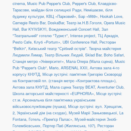
cinema
,
Music Pub Pepper's Club
,
Pepper's Club
,
Клавдієво-
Тарасове, майдан біля селищної Ради
,
Немішаєве, біля
будинку культури
,
КВЦ «Парковий»
,
Бар «М69»
,
Hookah Love
,
Carnegie Resto Bar
,
DoskaBar
,
Театр ім.Н.В.Гоголя
,
Opera Music
Hall
,
Bar KYIVSKYI
,
Вождеженський Concert Hall
,
Зал
"Театральний" готелю "Турист"
,
Intense project
,
ТЦ Аркадія,
Pesto Cafe
,
Клуб «Portum»
,
UBI Conference Hall
,
Ресторан
"Belkin"
,
Київський театр "Срібний острів". Творча майстерня
Людмили Лимар
,
Театр Вільних Людей
,
Sklad Bar
,
Boho Safari
,
Станція метро «Університет»
,
Мала Опера (Мала сцена)
,
Music
Pub "Pepper's Club"
,
Mario
,
ARSENAL XXII
,
Актова зала 4-го
корпусу КНУТД
,
Місце зустрічі: пам'ятник Григорію Сковороді
на Контрактовій пл. (станція метро «Контрактова площа»)
,
Актова зала КНУТД
,
Мала сцена Театру BEAT
,
Aventurier Club
,
Школа акторської майстерності «EUPHORIA»
,
Місце зустрічі:
ст.м. Арсенальна біля пам'ятника українським
військовослужбовцям (пушка)
,
Місце зустрічі: вул. Хрещатик,
2, Український дім (на сходах)
,
Музей Марії Заньковецької
,
La
Fontana
,
Готель «Прем'єр Палас»
,
Музей-майстерня Знобі-
Голембієвських
,
Портер Паб (Жилянська, 107)
,
Ресторан