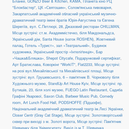
Бланке
,
GONZO Beer & Kitchen
,
KAMA
,
Планета кіно РЦ
"Блокбастер"
,
ЦК «Святошин»
,
Солом'янська пивоварня
,
Закарпатський академічний обласний український музично-
драматичний театр імені братів Юрія-Августина та Євгена
Шерегіїв
,
вул. С.Петлюрі, 28
,
Джазовий ресторан CHILLMAN
,
Місце зустрічі: ст.м. Академмістечко, біля Макдональдса
,
Український дім
,
Santa House (каток ROSHEN)
,
Жовтневий
палац
,
Готель «Турист», зал «Театральний»
,
Будинок
художника
,
Український простір «Інтеліґенція»
,
Бар
«Чашка&Бляшка»
,
Shepot Citycafe
,
Подарунковий сертифікат
,
Арт Братислава
,
Коворкінг "WorkIT"
,
Flat2233
,
Місце зустрічі:
на розі вул.Михайлівської та Михайлівської площі
,
Місце
зустрічі: вул. Грушевського, 6 – пам'ятник В. Чорноволу біля
Художнього музею
,
StandUp Art House Kyiv
,
Місце зустрічі: пр.
Бутишів, 23, біля холі музею
,
FUEGO Latin Restaurant
,
Садиба
Графіні Уварової
,
Saxon Club
,
Barbeer Music Pub
,
Comedy
room
,
Art Lunch Food Hall
,
PODSHOFFE (Підшофе)
,
Національний академічний драматичний театр ім.Лесі Українки
,
Closer Centr (Gray Cat Stage)
,
Місце зустрічі: Золотоворітський
сквер при виході з м. Золоті ворота
,
Місце зустрічі: Пам'ятник
Шевченку біля Університету
,
Вихід із м.Т. Шевченка