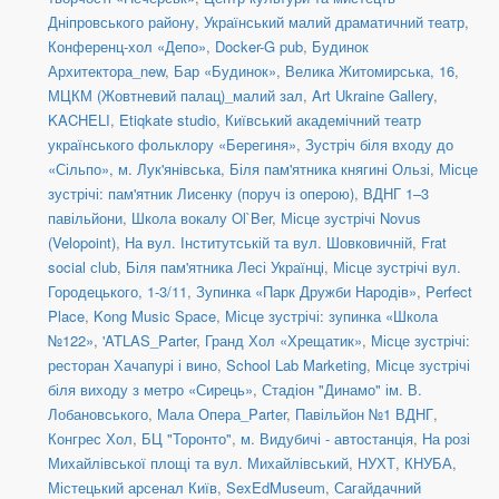
Дніпровського району
,
Український малий драматичний театр
,
Конференц-хол «Депо»
,
Docker-G pub
,
Будинок
Архитектора_new
,
Бар «Будинок»
,
Велика Житомирська, 16
,
МЦКМ (Жовтневий палац)_малий зал
,
Art Ukraine Gallery
,
KACHELI
,
Etiqkate studio
,
Київський академічний театр
українського фольклору «Берегиня»
,
Зустріч біля входу до
«Сільпо», м. Лук'янівська
,
Біля пам'ятника княгині Ользі
,
Місце
зустрічі: пам'ятник Лисенку (поруч із оперою)
,
ВДНГ 1–3
павільйони
,
Школа вокалу Ol`Ber
,
Місце зустрічі Novus
(Velopoint)
,
На вул. Інститутській та вул. Шовковичній
,
Frat
social сlub
,
Біля пам'ятника Лесі Українці
,
Місце зустрічі вул.
Городецького, 1-3/11
,
Зупинка «Парк Дружби Народів»
,
Perfect
Place
,
Kong Music Space
,
Місце зустрічі: зупинка «Школа
№122»
,
'ATLAS_Parter
,
Гранд Хол «Хрещатик»
,
Місце зустрічі:
ресторан Хачапурі і вино
,
School Lab Marketing
,
Місце зустрічі
біля виходу з метро «Сирець»
,
Стадіон "Динамо" ім. В.
Лобановського
,
Мала Опера_Parter
,
Павільйон №1 ВДНГ
,
Конгрес Хол
,
БЦ "Торонто"
,
м. Видубичі - автостанція
,
На розі
Михайлівської площі та вул. Михайлівський
,
НУХТ
,
КНУБА
,
Містецький арсенал Київ
,
SexEdMuseum
,
Сагайдачний