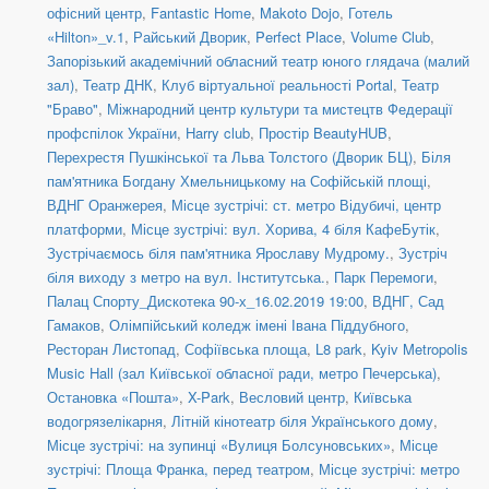
офісний центр
,
Fantastic Home
,
Makoto Dojo
,
Готель
«Hilton»_v.1
,
Райський Дворик
,
Perfect Place
,
Volume Club
,
Запорізький академічний обласний театр юного глядача (малий
зал)
,
Театр ДНК
,
Клуб віртуальної реальності Portal
,
Театр
"Браво"
,
Міжнародний центр культури та мистецтв Федерації
профспілок України
,
Harry club
,
Простір BeautyHUB
,
Перехрестя Пушкінської та Льва Толстого (Дворик БЦ)
,
Біля
пам'ятника Богдану Хмельницькому на Софійській площі
,
ВДНГ Оранжерея
,
Місце зустрічі: ст. метро Відубичі, центр
платформи
,
Місце зустрічі: вул. Хорива, 4 біля КафеБутік
,
Зустрічаємось біля пам'ятника Ярославу Мудрому.
,
Зустріч
біля виходу з метро на вул. Інститутська.
,
Парк Перемоги
,
Палац Спорту_Дискотека 90-х_16.02.2019 19:00
,
ВДНГ, Сад
Гамаков
,
Олімпійський коледж імені Івана Піддубного
,
Ресторан Листопад
,
Софіївська площа
,
L8 park
,
Kyiv Metropolis
Music Hall (зал Київської обласної ради, метро Печерська)
,
Остановка «Пошта»
,
X-Park
,
Весловий центр
,
Київська
водогрязелікарня
,
Літній кінотеатр біля Українського дому
,
Місце зустрічі: на зупинці «Вулиця Болсуновських»
,
Місце
зустрічі: Площа Франка, перед театром
,
Місце зустрічі: метро