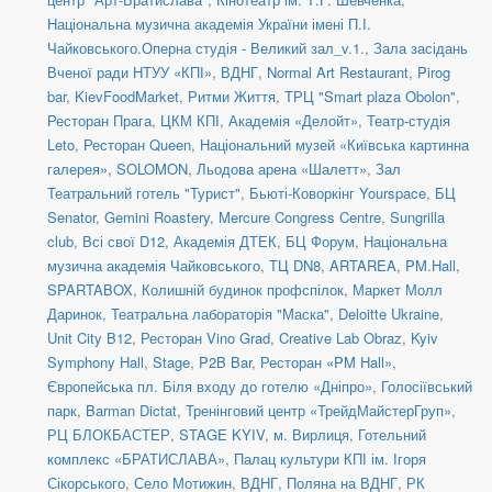
Національна музична академія України імені П.І.
Чайковського.Оперна студія - Великий зал_v.1.
,
Зала засідань
Вченої ради НТУУ «КПІ»
,
ВДНГ
,
Normal Art Restaurant
,
Pirog
bar
,
KievFoodMarket
,
Ритми Життя
,
ТРЦ "Smart plaza Obolon"
,
Ресторан Прага
,
ЦКМ КПІ
,
Академія «Делойт»
,
Театр-студія
Leto
,
Ресторан Queen
,
Національний музей «Київська картинна
галерея»
,
SOLOMON
,
Льодова арена «Шалетт»
,
Зал
Театральний готель "Турист"
,
Бьюті-Коворкінг Yourspace
,
БЦ
Senator
,
Gemini Roastery
,
Mercure Congress Centre
,
Sungrilla
club
,
Всі свої D12
,
Академія ДТЕК
,
БЦ Форум
,
Національна
музична академія Чайковського
,
ТЦ DN8
,
ARTAREA
,
PM.Hall
,
SPARTABOX
,
Колишній будинок профспілок
,
Маркет Молл
Даринок
,
Театральна лабораторія "Маска"
,
Deloitte Ukraine
,
Unit City B12
,
Ресторан Vino Grad
,
Creative Lab Obraz
,
Kyiv
Symphony Hall
,
Stage
,
P2B Bar
,
Ресторан «PM Hall»
,
Європейська пл. Біля входу до готелю «Дніпро»
,
Голосіївський
парк
,
Barman Dictat
,
Тренінговий центр «ТрейдМайстерГруп»
,
РЦ БЛОКБАСТЕР
,
STAGE KYIV
,
м. Вирлиця
,
Готельний
комплекс «БРАТИСЛАВА»
,
Палац культури КПІ ім. Ігоря
Сікорського
,
Село Мотижин
,
ВДНГ, Поляна на ВДНГ
,
РК