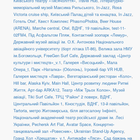
Київського театру «Тисячоліття»
,
Travel Hub
,
Літературно-
меморіальний музей Максима Рильського
,
In-Jazz
,
Rosa
Victoria cruise ship
,
Київський Палац дітей та юнацтва
,
In Jazz
,
Готель Otel'
,
Квест Комплекс PhasmoPhobia
,
Beer House
(ARENA)
,
Marche central
,
Otel
,
ВДНГ, 19 павільйон
,
test-11-
02FM4
,
Під Асфальтом Пляж
,
Контактний зоопарк «Лемур»
,
Державний музей авіації ім. О.К. Антонова Національного
авіаційного університету (борт літака ІЛ-86)
,
Велика зала НМУ
ім.Богомольця
,
FreeGen Surf Cafe
,
Державний заклад «Центр
культури і мистецтв»_v.1
,
Галерея «Висоцький»
,
Мала
Опера_t
,
Парк «Наталка» (Оболонь)
,
Ігровий бар VR HUB
,
Галерея мистецтв «Лавра»
,
Вегетаріанський ресторан «Коло»
,
Hill bar
,
Alaska Kyiv
,
Main Hall
,
Центр розвитку людини Ритмі
Життя
,
Арт-бар ARKA12
,
Театр «Між Трьох Колон»
,
Музей
авіації
,
Tiki Surf Cafe
,
ТРЦ "Район" 2 поверх
,
ВДНГ,
Центральний Павільйон 1
,
Кіностудія
,
ВДНГ, 13-й павільйон
,
Tartoria
,
метро Житомирська, біля автосалону Інфініті
,
Національний академічний театр російської драмі ім. Лесі
Українки
,
Pechersk Art Flat
,
Avatar Space
,
Концертно-
танцювальний зал «Ровесник»
,
Ukrainian Stand-Up Agency
,
Гранд Хол «Хрещатик»_v.1
,
Антикафе «Ляси»
,
Сад бажань на