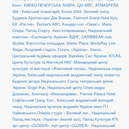
Кіно»
,
КИЄВО-ПЕЧЕРСЬКА ЛАВРА
,
ЦКІ МВС
,
ATMASFERA
360 - Київський планетарій
,
Бочка 2004
,
Зелений театр
,
Будинок Архітектора
,
Дім Вчених
,
Fairmont Grand Hotel Kyiv
,
БК «Росток»
,
Docker's ABC
,
Концерт-хол «Оазис»
,
Мала
Опера
,
Палац Спорту
,
Акко Інтернешенал
,
Національний
комплекс «Експоцентр України» ВДНГ
,
CARIBBEAN club
,
Skybar
,
Вертолітна площадка
,
Stereo Plaza
,
MonteRay Live
Stage
,
Льодовий стадіон
,
Готель «Україна»
,
Saxon
,
Центральний будинок офіцерів Збройних Сил України
,
ATLAS
,
Центр Культури та Мистецтв НАУ
,
Міжнародний центр
культури та мистецтв «Жовтневий палац»
,
Національна опера
України
,
Київський національний академічний театр оперетти
,
Будинок актора Національного Союзу театральних діячів
України
,
Gogol Pub
,
Національний центр Олександра
Довженко
,
Кінотеатр «Кінопанорама»
,
Premier Palace Hotel.
Софіївський Гранд Хол.
,
Київський академічний молодий
театр
,
Національна музична академія України імені П.І.
Чайковського.Оперна студія – Великий зал.
,
Національний
Палац мистецтв «Україна» (малий зал)
,
Палац Культури КПІ
,
арт-центр «CLOSER»
,
Арт-центр «CLOSER»
,
Національний