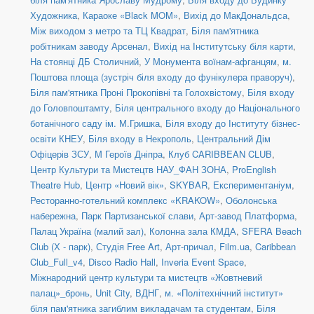
Художника
,
Караоке «Black MOM»
,
Вихід до МакДональдса
,
Між виходом з метро та ТЦ Квадрат
,
Біля пам'ятника
робітникам заводу Арсенал
,
Вихід на Інститутську біля карти
,
На стоянці ДБ Столичний
,
У Монумента воїнам-афганцям
,
м.
Поштова площа (зустріч біля входу до фунікулера праворуч)
,
Біля пам'ятника Проні Прокопівні та Голохвістому
,
Біля входу
до Головпоштамту
,
Біля центрального входу до Національного
ботанічного саду ім. М.Гришка
,
Біля входу до Інституту бізнес-
освіти КНЕУ
,
Біля входу в Некрополь
,
Центральний Дім
Офіцерів ЗСУ
,
М Героїв Дніпра
,
Клуб CARIBBEAN CLUB
,
Центр Культури та Мистецтв НАУ_ФАН ЗОНА
,
ProEnglish
Theatre Hub
,
Центр «Новий вік»
,
SKYBAR
,
Експериментаніум
,
Ресторанно-готельний комплекс «KRAKOW»
,
Оболонська
набережна
,
Парк Партизанської слави
,
Арт-завод Платформа
,
Палац Україна (малий зал)
,
Колонна зала КМДА
,
SFERA Beach
Club (Х - парк)
,
Студія Free Art
,
Арт-причал
,
Film.ua
,
Caribbean
Club_Full_v4
,
Disco Radio Hall
,
Inveria Event Space
,
Міжнародний центр культури та мистецтв «Жовтневий
палац»_бронь
,
Unit Сity
,
ВДНГ
,
м. «Політехнічний інститут»
біля пам'ятника загиблим викладачам та студентам
,
Біля