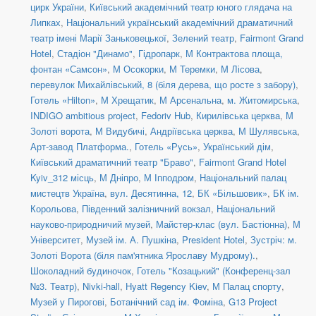
цирк України
,
Київський академічний театр юного глядача на
Липках
,
Національний український академічний драматичний
театр імені Марії Заньковецької
,
Зелений театр
,
Fairmont Grand
Hotel
,
Стадіон "Динамо"
,
Гідропарк
,
М Контрактова площа,
фонтан «Самсон»
,
М Осокорки
,
М Теремки
,
М Лісова
,
перевулок Михайлівський, 8 (біля дерева, що росте з забору)
,
Готель «Hilton»
,
М Хрещатик
,
М Арсенальна
,
м. Житомирська
,
INDIGO ambitious project
,
Fedoriv Hub
,
Кирилівська церква
,
М
Золоті ворота
,
М Видубичі
,
Андріївська церква
,
М Шулявська
,
Арт-завод Платформа.
,
Готель «Русь»
,
Український дім
,
Київський драматичний театр "Браво"
,
Fairmont Grand Hotel
Kyiv_312 місць
,
М Дніпро
,
М Іпподром
,
Національний палац
мистецтв Україна
,
вул. Десятинна, 12
,
БК «Більшовик»
,
БК ім.
Корольова
,
Південний залізничний вокзал
,
Національний
науково-природничий музей
,
Майстер-клас (вул. Бастіонна)
,
М
Університет
,
Музей ім. А. Пушкіна
,
President Hotel
,
Зустріч: м.
Золоті Ворота (біля пам'ятника Ярославу Мудрому).
,
Шоколадний будиночок
,
Готель "Козацький" (Конференц-зал
№3. Театр)
,
Nivki-hall
,
Hyatt Regency Kiev
,
М Палац спорту
,
Музей у Пирогові
,
Ботанічний сад ім. Фоміна
,
G13 Project