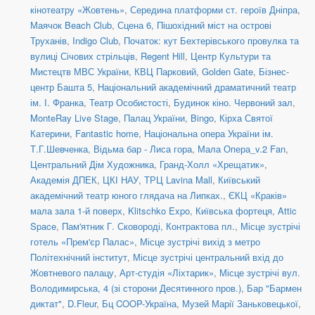
кінотеатру «Жовтень»
,
Середина платформи ст. героїв Дніпра
,
Маячок Beach Club
,
Сцена 6
,
Пішохідний міст на острові
Труханів
,
Indigo Club
,
Початок: кут Бехтерівського провулка та
вулиці Січових стрільців
,
Regent Hill
,
Центр Культури та
Мистецтв МВС України
,
КВЦ Парковий
,
Golden Gate
,
Бізнес-
центр Башта 5
,
Національний академічний драматичний театр
ім. І. Франка
,
Театр Особистості
,
Будинок кіно. Червоний зал
,
MonteRay Live Stage
,
Палац України
,
Bingo
,
Кірха Святої
Катерини
,
Fantastic home
,
Національна опера України ім.
Т.Г.Шевченка
,
Відьма бар - Лиса гора
,
Мала Опера_v.2 Fan
,
Центральний Дім Художника
,
Гранд-Холл «Хрещатик»
,
Академія ДПЕК
,
ЦКІ НАУ
,
ТРЦ Lavina Mall
,
Київський
академічний театр юного глядача на Липках.
,
ЄКЦ «Краків»
мала зала 1-й поверх
,
Klitschko Expo
,
Київська фортеця
,
Attic
Space
,
Пам'ятник Г. Сковороді, Контрактова пл.
,
Місце зустрічі
готель «Прем'єр Палас»
,
Місце зустрічі вихід з метро
Політехнічний інститут
,
Місце зустрічі центральний вхід до
Жовтневого палацу
,
Арт-студія «Ліхтарик»
,
Місце зустрічі вул.
Володимирська, 4 (зі сторони Десятинного пров.)
,
Бар "Бармен
диктат"
,
D.Fleur
,
Бц COOP-Україна
,
Музей Марії Заньковецької
,