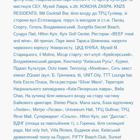
мистецтв СБУ
,
Музей Лавра, к.26
,
KONCHA ZASPA. KNZS
RESIDENTS
,
M8 Cocktail Bar
,
біля входу до ТРЦ Гулівер, зі
сторони вул.Еспланадна, поруч із виходом зі ст.м. Палац
Спорту
,
Готель Воздвиженський
,
Sungrilla Secret Beach
,
Сундук Паб
,
Hilton Kyiv
,
Kyiv Golf Center
,
Ресторан «BEEF meat
and wine»
,
6й причал
,
Парк імені Тараса Шевченка, напроти
червоного корпусу Універсисту
,
ЦКД КНУБА
,
Музей М.
Старицького
,
il Molino
,
Місце старту: яхт-клуб «Крейсерський»
,
Возджвіженський дворик
,
Кінотеатр "Київська Русь"
,
Курені
,
Підвал Культури
,
Octo tower
,
Теплохід «Монблан»
,
Сеть квест
кімнат ZQuest (вул. Б. Грінченка, 9)
,
UNIT.City
,
TTT Lounge bar
,
Київ Експо Плаза
,
Яхта-ресторан "Silver Wave"
,
Територія
Національного заповідника «Київ-Печерська лавра»
,
Bella
Chao
,
На зупинці біля нижнього входу на стару частину
Байкового цвинтаря
,
Stereo Plaza. Мала зала
,
База відпочинку
«Любич»
,
Метро «Лісова»
,
Universum Hall
,
ТРЦ Gulliver
,
ТРЦ
River Mall
,
Супермаркет «Сільпо»
,
Hilton Kyiv, зал "Даллас"
,
ВДНГ (площа за павільйоном 1)
,
с.Горенка, біля селищної
ради
,
Not only fish
,
Villa Riviera
,
Будинок кіно
,
Київський
драматичний театр на Подолі
,
FIFTY Beach Club
,
Sunset