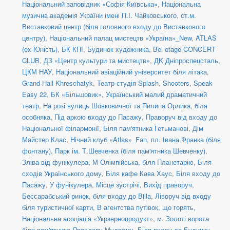
Національний заповідник «Софія Київська»
,
Національна
музична академія України імені П.І. Чайковського
,
ст.м.
Виставковий центр (біля головного входу до Виставкового
центру)
,
Національний палац мистецтв «Україна»_New
,
ATLAS
(ex-Юність)
,
БК КПІ
,
Будинок художника
,
Bel etage CONCERT
CLUB
,
ДЗ «Центр культури та мистецтв»
,
ДK Дніпроспецсталь
,
ЦКМ НАУ
,
Національний авіаційний університет біля літака
,
Grand Hall Khreschatyk
,
Театр-студія Splash
,
Shooters, Speak
Easy 22
,
БК «Більшовик»
,
Український малий драматичний
театр
,
На розі вулиць Шовковичної та Пилипа Орлика, біля
особняка
,
Під аркою входу до Пасажу
,
Праворуч від входу до
Національної філармонії
,
Біля пам'ятника Гетьманові
,
Дім
Майстер Клас
,
Нічний клуб «Atlas»_Fan
,
пл. Івана Франка (біля
фонтану)
,
Парк ім. Т.Шевченка (біля пам'ятника Шевченку)
,
Зліва від фунікулера
,
М Олімпійська, біля Планетарію
,
Біля
сходів Українського дому
,
Біля кафе Кава Хаус
,
Біля входу до
Пасажу
,
У фунікулера
,
Місце зустрічі
,
Вихід праворуч
,
Бессарабський ринок, біля входу до Billa
,
Ліворуч від входу
біля туристичної карти
,
В агентства путівок, що горять
,
Національна асоціація «Укрзернопродукт»
,
м. Золоті ворота
біля пам'ятника Ярославу Мудрому
,
Біля входу до Будинку