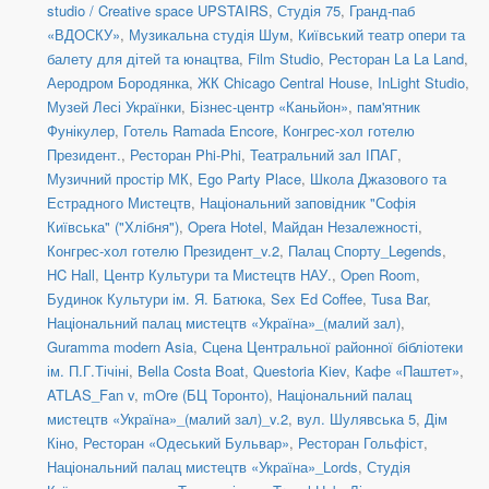
studio / Creative space UPSTAIRS
,
Студія 75
,
Гранд-паб
«ВДОСКУ»
,
Музикальна студія Шум
,
Київський театр опери та
балету для дітей та юнацтва
,
Film Studio
,
Ресторан La La Land
,
Аеродром Бородянка
,
ЖК Chicago Central House
,
InLight Studio
,
Музей Лесі Українки
,
Бізнес-центр «Каньйон»
,
пам'ятник
Фунікулер
,
Готель Ramada Encore
,
Конгрес-хол готелю
Президент.
,
Ресторан Phi-Phi
,
Театральний зал ІПАГ
,
Музичний простір МК
,
Ego Party Place
,
Школа Джазового та
Естрадного Мистецтв
,
Національний заповідник "Софія
Київська" ("Хлібня")
,
Opera Hotel
,
Майдан Незалежності
,
Конгрес-хол готелю Президент_v.2
,
Палац Спорту_Legends
,
HC Hall
,
Центр Культури та Мистецтв НАУ.
,
Open Room
,
Будинок Культури ім. Я. Батюка
,
Sex Ed Coffee
,
Tusa Bar
,
Національний палац мистецтв «Україна»_(малий зал)
,
Guramma modern Asia
,
Сцена Центральної районної бібліотеки
ім. П.Г.Тічіні
,
Bella Costa Boat
,
Questoria Kiev
,
Кафе «Паштет»
,
ATLAS_Fan v
,
mOre (БЦ Торонто)
,
Національний палац
мистецтв «Україна»_(малий зал)_v.2
,
вул. Шулявська 5
,
Дім
Кіно
,
Ресторан «Одеський Бульвар»
,
Ресторан Гольфіст
,
Національний палац мистецтв «Україна»_Lords
,
Студія