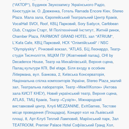
("АКТОР")
,
Будинок Звукозапису Українського Радіо
,
Кіностудія ім. О. Довженка
,
Готель Ramada Encore Kiev
,
Stereo
Plaza. Мала зала
,
Європейський Театральний Центр Краків
,
VocalHall SVOI
,
Roof
,
КВЦ Парковий
,
Sory Бабуся
,
Caribbean
Club
,
Стадіон Старт
,
М Політехнічний Інститут
,
Житній ринок
,
Chamber Plaza
,
FAIRMONT GRAND HOTEL зал "ATRIUM"
,
L`Kafa Cafe
,
КВЦ Парковий
,
НСК "Олімпійський" / NSC
"Olympiyskiy"
,
Річковий вокзал
,
''ATLAS
,
БЦ Леонардо
,
Театр-
студія Тисячоліття
,
МЦКМ ПУ (Жовтневий палац)
,
CHI by
Decadence House
,
Театр на Михайлівській, Верхня сцена
,
Палац культури КПІ
,
Bel etage
,
Біля входу в особняк
Лібермана, вул. Банкова, 2
,
Київська Консерваторія
,
Національна спілка композиторів України
,
Stereo Plaza_малий
зал
,
Театральна лабораторія
,
Театр «МежIIIКолон» (Актова
зала КИСІТ КНЕУ)
,
Новий український театр, Верхня сцена
,
ATLAS
,
ТМЦ Краків
,
Театр «Сузір'я»
,
Міжнародний
виставковий центр
,
Клуб MEZZANINE
,
ExitGames
,
Тестове
місце проведення (Площадка)
,
Концерт-хол на Львівській
площі, 8
,
Арт-Клуб Теплий Ламповий
,
Маріїнський парк
,
Зал
TEATROOM
,
Premier Palace Hotel Софіївський Гранд Хол
,