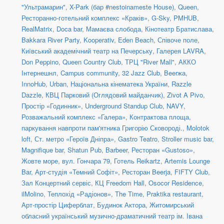
"Ультрамарин"
,
X-Park (бар #nestoinameste House)
,
Queen
,
Ресторанно-готельний комплекс «Краків»
,
G-Sky
,
PMHUB
,
RealMatrix
,
Doca bar
,
Мамаєва слобода
,
Кінотеатр Братислава
,
Bakkara River Party
,
Kooperativ
,
Eden Beach
,
Співоче поле
,
Київський академічний театр на Печерську
,
Галерея LAVRA
,
Don Peppino
,
Queen Country Club
,
ТРЦ "River Mall"
,
АККО
Інтернешнл
,
Campus community
,
32 Jazz Club
,
Beerжа
,
InnoHub
,
Urban
,
Національна кінематека України
,
Razzle
Dazzle
,
КВЦ Парковий (Оглядовий майданчик)
,
Zivot A Pivo
,
Простір «Годинник»
,
Underground Standup Club
,
NAVY
,
Розважальний комплекс «Галера»
,
Контрактова площа,
паркування навпроти пам'ятника Григорію Сковороді.
,
Molotok
loft
,
Ст. метро «Героїв Дніпра»
,
Gastro Teatro
,
Stroller music bar
,
Magnifique bar
,
Shatun Pub
,
Barbeer
,
Ресторан «Gustoso»
,
Жовте море
,
вул. Гончара 79
,
Готель Reikartz
,
Artemis Lounge
Bar
,
Арт-студія «Темний Софіт»
,
Ресторан Beerja
,
FIFTY Club
,
Зал Концертний сервіс
,
КЦ Freedom Hall
,
Osocor Residence
,
ilMolino
,
Теплохід «Радіонов»
,
The Time
,
Praktika restaurant
,
Арт-простір Циферблат
,
Будинок Актора
,
Житомирський
обласний український музично-драматичний театр ім. Івана