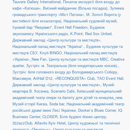
Tauvers Gallery International
,
Початок екскурсії біля входу до
кафе «Катюша»
,
Виїзний майданчик (Вільна посадка)
,
Зупинка
громадського транспорту «Міст Патона»
,
М. Золоті Ворота (у
вестибюлі біля ескалатора)
,
Національний художній музей
,
Ігровий бар "Respawn"
,
Event Hall Freedom
,
Будинок
звукозапису Українського радіо
,
K.Point
,
Red Sox United
,
Державний заклад «Центр культури та мистецтв»
,
Національний палац мистецтв "Україна".
,
Будинок культури та
мистецтв СБУ
,
Клуб BINGO
,
Національний палац мистецтв
«Україна»_New Fan
,
Центр культури та мистецтв МВС
,
Creative
quarter
,
Зустріч: м. Театральна (біля кондитерських кіосків).
,
Зустріч: біля головного входу до Володимирського Собору
,
Максимум
,
ArtHall D12
,
«RECONQUISTA» Club
,
ТАО Event Hall
,
Державний заклад «Центр культури та мистецтв»
,
Музей-
квартира В. Косенка
,
Scenario Cafe
,
Київський муніципальний
академічний театр опери та балету для дітей та юнацтва_new
,
Музей історії Києва
,
Soda bar
,
Національний академічний театр
російської драмі імені Лесі Українки
,
Docker`s Blues Corner
,
IQ
Business Center
,
CLOSER
,
Біля будівлі бізнес-центру
,
32JazzClub
,
Alfavito Kyiv Hotel
,
Центр художньої та технічної
творчості «Печерськ»
,
Центр культури та мистецтв