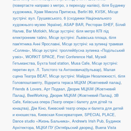
(повертаєте направо з метро, з переходу наліво)
,
біля Будинку
художника
,
Храм Микола Притиска
,
Berlin`89
,
KVSK
,
Місце
зустрічі: вул. Грушевського, 6 (сходинки Національного
художнього музею України)
,
ASAP BAR
,
Ресторан SHEF
,
Білий
Налив
,
Bar Motlokh
,
Місце зустрічі: біля метро КПІ під
електронним табло
,
Місце зустрічі: Львівська площа, біля
пам'ятника Анні Ярославні
,
Місце зустрічі: на зупинці трамвая
«Соляна»
,
Місце зустрічі: троллейбусна зупинка «Подільський
узвіз»
,
WORKIT SPACE
,
First Conference Hall
,
Музей
Гетьманства
,
Бухта food station
,
Musa Cafe
,
Місце зустрічі:
перетин вул. Л. Толстого та Антоновича(бульвар)
,
Малая
сцена Театра BEAT
,
Місце зустрічі: Майдан Незалежності, біля
Головпоштампту
,
Відкрита тераса МЦКМ (Жовтневий палац)
,
Friends & Lovers
,
Арт Подвал
,
Дворик МЦКіМ (Жовтневий
Палац)
,
BeeWorking
,
Дворик МЦКіМ (Жовтневий Палац)
,
3B
Cafe
,
Київська опера (Театр опери і балету для дітей та
юнацтва)
,
Дім Кіно
,
Киевский театр оперы и балета для детей
и юношества
,
Киевская Консерватория
,
SPECIAL PLACE
,
Dance studio «Жизнь Бальника»
,
Andrew's Irish Pub
,
Будинок
Архітектора
,
МЦКИ ПУ (Октябрьский дворец)
,
Buena Vista