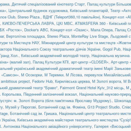
орама
,
Дитячий спеціалізований кінотеатр Старт
,
Палац культури Більшо
ка»
,
Центральний будинок художника
,
Київський планетарій
,
Театр «Акт
nce Club
,
Stereo Plaza.
,
ВДНГ (Teleport360,10 павільйон)
,
Концерт-хол «Al
,
КИЄВО-ПЕЧЕРСЬКА ЛАВРА
,
ЦКІ МВС
,
ATMASFERA 360 - Київський п
БК «Росток»
,
Docker's ABC
,
Концерт-хол «Оазис»
,
Мала Опера
,
Палац С
ar
,
Вертолітна площадка
,
Stereo Plaza
,
MonteRay Live Stage
,
Льодовий с
тури та Мистецтв НАУ
,
Міжнародний центр культури та мистецтв «Жовтн
актора Національного Союзу театральних діячів України
,
Gogol Pub
,
Наці
 Гранд Хол.
,
Київський академічний молодий театр
,
Національна музична а
їна» (малий зал)
,
Палац Культури КПІ
,
арт-центр «CLOSER»
,
Арт-центр
альний український академічний драматичний театр імені Марії Занькове
н «Самсон»
,
М Осокорки
,
М Теремки
,
М Лісова
,
перевулок Михайлівський, 
ambitious project
,
Fedoriv Hub
,
Кирилівська церква
,
М Золоті ворота
,
М В
ький драматичний театр "Браво"
,
Fairmont Grand Hotel Kyiv_312 місць
,
М 
. Корольова
,
Південний залізничний вокзал
,
Національний науково-приро
Зустріч: м. Золоті Ворота (біля пам'ятника Ярославу Мудрому).
,
Шоколад
ту
,
Музей у Пирогові
,
Ботанічний сад ім. Фоміна
,
G13 Project Studio
,
Спів
tage
,
Ботанічний сад ім. Гришка
,
Національний центр театрального мисте
 Україна
,
Київська академічна майстерня театрального мистецтва “Сузір'
К. Антонова Національного авіаційного університету
,
Галерея «Висоцький