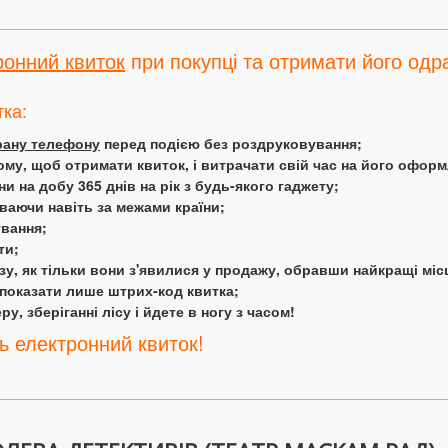
ронний квиток
при покупці та отримати його одра
тка:
крану телефону
перед подією без роздруковування;
ому, щоб отримати квиток, і витрачати свій час на його офор
 на добу 365 днів на рік з будь-якого гаджету;
аючи навіть за межами країни;
ування;
ти;
у, як тільки вони з'явилися у продажу, обравши найкращі міс
 показати лише штрих-код квитка;
у, зберіганні лісу і йдете в ногу з часом!
ь електронний квиток!