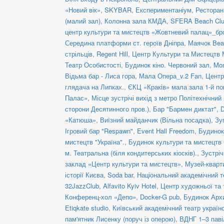
«Новий вік»
,
SKYBAR
,
Експериментаніум
,
Рестора
(малий зал)
,
Колонна зала КМДА
,
SFERA Beach Club
центр культури та мистецтв «Жовтневий палац»_бр
Середина платформи ст. героїв Дніпра
,
Маячок Bea
стрільців
,
Regent Hill
,
Центр Культури та Мистецтв 
Театр Особистості
,
Будинок кіно. Червоний зал
,
Mon
Відьма бар - Лиса гора
,
Мала Опера_v.2 Fan
,
Центр
глядача на Липках.
,
ЄКЦ «Краків» мала зала 1-й по
Палас»
,
Місце зустрічі вихід з метро Політехнічний 
сторони Десятинного пров.)
,
Бар "Бармен диктат"
,
D
«Катюша»
,
Виїзний майданчик (Вільна посадка)
,
Зу
Ігровий бар "Respawn"
,
Event Hall Freedom
,
Будинок
мистецтв "Україна".
,
Будинок культури та мистецтв
м. Театральна (біля кондитерських кіосків).
,
Зустріч
заклад «Центр культури та мистецтв»
,
Музей-кварт
історії Києва
,
Soda bar
,
Національний академічний те
32JazzClub
,
Alfavito Kyiv Hotel
,
Центр художньої та 
Конференц-хол «Депо»
,
Docker-G pub
,
Будинок Арх
Etiqkate studio
,
Київський академічний театр украї
пам'ятник Лисенку (поруч із оперою)
,
ВДНГ 1–3 паві