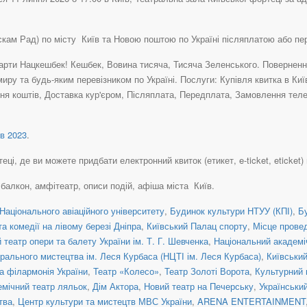
аскам Рад) по місту Київ та Новою поштою по Україні післяплатою або п
рти Нацкешбек! Кешбек, Вовина тисяча, Тисяча Зеленського. Повернення 
иру та будь-яким перевізником по Україні. Послуги: Купівля квитка в Ки
ня коштів, Доставка кур'єром, Післяплата, Передплата, Замовлення теле
в 2023
.
ці, де ви можете придбати електронний квиток (етикет, e-ticket, eticket) н
, балкон, амфітеатр, описи подій, афіша міста Київ.
Національного авіаційного університету
,
Будинок культури НТУУ (КПІ)
,
Б
а комедії на лівому березі Дніпра
,
Київський Палац спорту
,
Місце прове
театр опери та балету України ім. Т. Г. Шевченка
,
Національний академіч
рального мистецтва ім. Леся Курбаса (НЦТІ ім. Леся Курбаса)
,
Київськи
а філармонія України
,
Театр «Колесо»
,
Театр Золоті Ворота
,
Культурний 
емічний театр ляльок
,
Дім Актора
,
Новий театр на Печерську
,
Українськи
тва
,
Центр культури та мистецтв МВС України
,
ARENA ENTERTAINMENT