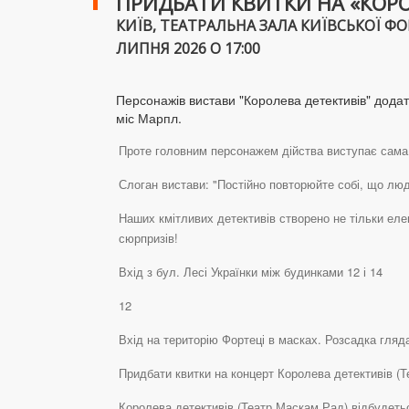
ПРИДБАТИ КВИТКИ НА «КОРО
КИЇВ, ТЕАТРАЛЬНА ЗАЛА КИЇВСЬКОЇ ФОРТ
ЛИПНЯ 2026 О 17:00
Персонажів вистави "Королева детективів" додатк
міс Марпл.
Проте головним персонажем дійства виступає сама 
Слоган вистави: "Постійно повторюйте собі, що людя
Наших кмітливих детективів створено не тільки еле
сюрпризів!
Вхід з бул. Лесі Українки між будинками 12 і 14
12
Вхід на територію Фортеці в масках. Розсадка гляда
Придбати квитки на концерт Королева детективів (Те
Королева детективів (Театр Маскам Рад) відбудетьс