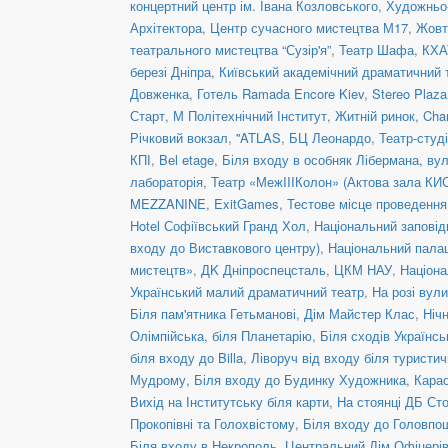
концертний центр ім. Івана Козловського
,
Художньо-
Архітектора
,
Центр сучасного мистецтва М17
,
Жовт
театрального мистецтва “Сузір'я”
,
Театр Шафа
,
КХА
березі Дніпра
,
Київський академічний драматичний 
Довженка
,
Готель Ramada Encore Kiev
,
Stereo Plaz
Старт
,
М Політехнічний Інститут
,
Житній ринок
,
Cha
Річковий вокзал
,
''ATLAS
,
БЦ Леонардо
,
Театр-студ
КПІ
,
Bel etage
,
Біля входу в особняк Лібермана, вул
лабораторія
,
Театр «МежIIIКолон» (Актова зала КИ
MEZZANINE
,
ExitGames
,
Тестове місце проведенн
Hotel Софіївський Гранд Хол
,
Національний заповід
входу до Виставкового центру)
,
Національний пала
мистецтв»
,
ДK Дніпроспецсталь
,
ЦКМ НАУ
,
Націона
Український малий драматичний театр
,
На розі вул
Біля пам'ятника Гетьманові
,
Дім Майстер Клас
,
Ніч
Олімпійська, біля Планетарію
,
Біля сходів Українс
біля входу до Billa
,
Ліворуч від входу біля туристич
Мудрому
,
Біля входу до Будинку Художника
,
Кара
Вихід на Інститутську біля карти
,
На стоянці ДБ Ст
Прокопівні та Голохвістому
,
Біля входу до Головпо
Біля входу в Некрополь
,
Центральний Дім Офіцері