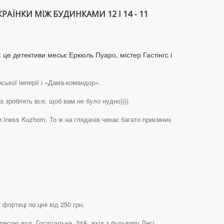
КРАЇНКИ МІЖ БУДИНКАМИ 12 І 14 - 11
 це детективи месьє Еркюль Пуаро, містер Гастінгс і
ької імперії і «Дама-командор».
а зроблять все, щоб вам не було нудно))))
и Iness Kuzhom. То ж на глядачів чекає багато приємних
ортеці по ціні від 250 грн.
ресою вул. Госпітальна, 24А, вхід з бульвару Лесі