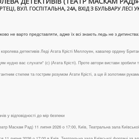
ЛЕВА ДЕТЕКТИВІВ (ТЕАТР МАСКАМ РАД)»
ЕЦІ, ВУЛ. ГОСПІТАЛЬНА, 24А, ВХІД З БУЛЬВАРУ ЛЕСІ У
ово не варто представляти, адже їх всі знають ледь не з дитинства:
королева детективів Леді Агата Крісті Меллоуен, кавалер ордену Британс
м нудно вас слухати" (с) (Агата Крісті). Проте автори вистави зробили т
гантним стилем та гострим розумом Агати Крісті, а ще й золотими рукам
чів у відповідності до мір безпеки
атр Маскам Рад) 11 липня 2026 о 17:00, Київ, Театральна зала Київської ф
я 11 липня 2026 о 17:00 в Київ, Театральна зала Київської фортеці за ад