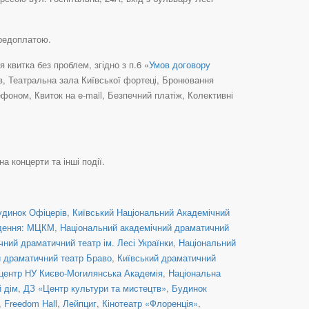
ередоплатою.
квитка без проблем, згідно з п.6 «
Умов договору
їв, Театральна зала Київської фортеці, Бронювання
фоном, Квиток на e-mail, Безпечний платіж, Колективні
а концерти та інші події.
удинок Офіцерів
,
Київський Національний Академічний
дення: МЦКМ
,
Національний академічний драматичний
ний драматичний театр ім. Лесі Українки
,
Національний
й драматичний театр Браво
,
Київський драматичний
центр НУ Києво-Могилянська Академія
,
Національна
й дім
,
ДЗ «Центр культури та мистецтв»
,
Будинок
,
Freedom Hall
,
Лейпциг
,
Кінотеатр «Флоренція»
,