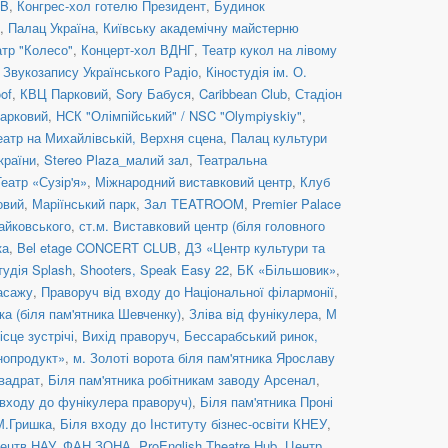
UB
,
Конгрес-хол готелю Президент
,
Будинок
,
Палац Україна
,
Київську академічну майстерню
атр "Колесо"
,
Концерт-хол ВДНГ
,
Театр кукол на лівому
 Звукозапису Українського Радіо
,
Кіностудія ім. О.
of
,
КВЦ Парковий
,
Sory Бабуся
,
Caribbean Club
,
Стадіон
арковий
,
НСК "Олімпійський" / NSC "Olympiyskiy"
,
еатр на Михайлівській, Верхня сцена
,
Палац культури
країни
,
Stereo Plaza_малий зал
,
Театральна
Театр «Сузір'я»
,
Міжнародний виставковий центр
,
Клуб
овий
,
Маріїнський парк
,
Зал TEATROOM
,
Premier Palace
Чайковського
,
ст.м. Виставковий центр (біля головного
ка
,
Bel etage CONCERT CLUB
,
ДЗ «Центр культури та
тудія Splash
,
Shooters, Speak Easy 22
,
БК «Більшовик»
,
асажу
,
Праворуч від входу до Національної філармонії
,
ка (біля пам'ятника Шевченку)
,
Зліва від фунікулера
,
М
ісце зустрічі
,
Вихід праворуч
,
Бессарабський ринок,
нопродукт»
,
м. Золоті ворота біля пам'ятника Ярославу
вадрат
,
Біля пам'ятника робітникам заводу Арсенал
,
 входу до фунікулера праворуч)
,
Біля пам'ятника Проні
 М.Гришка
,
Біля входу до Інституту бізнес-освіти КНЕУ
,
стецтв НАУ_ФАН ЗОНА
,
ProEnglish Theatre Hub
,
Центр