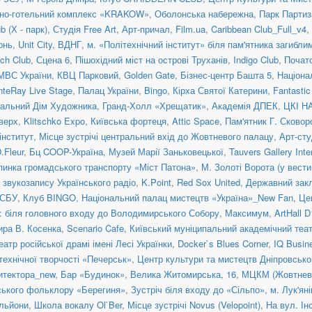
нно-готельний комплекс «KRAKOW»
,
Оболонська набережна
,
Парк Партиз
 (Х - парк)
,
Студія Free Art
,
Арт-причал
,
Film.ua
,
Caribbean Club_Full_v4
,
онь
,
Unit Сity
,
ВДНГ
,
м. «Політехнічний інститут» біля пам'ятника загибл
ch Club
,
Сцена 6
,
Пішохідний міст на острові Труханів
,
Indigo Club
,
Почато
МВС України
,
КВЦ Парковий
,
Golden Gate
,
Бізнес-центр Башта 5
,
Націона
teRay Live Stage
,
Палац України
,
Bingo
,
Кірха Святої Катерини
,
Fantasti
альний Дім Художника
,
Гранд-Холл «Хрещатик»
,
Академія ДПЕК
,
ЦКІ Н
верх
,
Klitschko Expo
,
Київська фортеця
,
Attic Space
,
Пам'ятник Г. Сковор
інститут
,
Місце зустрічі центральний вхід до Жовтневого палацу
,
Арт-сту
.Fleur
,
Бц COOP-Україна
,
Музей Марії Заньковецької
,
Tauvers Gallery Inte
пинка громадського транспорту «Міст Патона»
,
М. Золоті Ворота (у вести
 звукозапису Українського радіо
,
K.Point
,
Red Sox United
,
Державний закл
 СБУ
,
Клуб BINGO
,
Національний палац мистецтв «Україна»_New Fan
,
Це
: біля головного входу до Володимирського Собору
,
Максимум
,
ArtHall D
ира В. Косенка
,
Scenario Cafe
,
Київський муніципальний академічний теат
атр російської драмі імені Лесі Українки
,
Docker`s Blues Corner
,
IQ Busin
технічної творчості «Печерськ»
,
Центр культури та мистецтв Дніпровсько
итектора_new
,
Бар «Будинок»
,
Велика Житомирська, 16
,
МЦКМ (Жовтневи
нського фольклору «Берегиня»
,
Зустріч біля входу до «Сільпо», м. Лук'ян
льйони
,
Школа вокалу Ol`Ber
,
Місце зустрічі Novus (Velopoint)
,
На вул. Ін