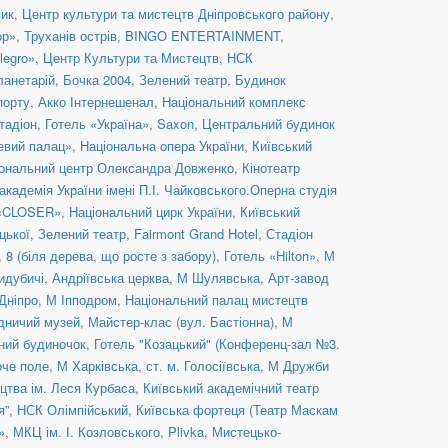
вик
,
Центр культури та мистецтв Дніпровського району
,
ор»
,
Труханів острів
,
BINGO ENTERTAINMENT
,
legro»
,
Центр Культури та Мистецтв
,
НСК
ланетарій
,
Бочка 2004
,
Зелений театр
,
Будинок
порту
,
Акко Інтернешенал
,
Національний комплекс
тадіон
,
Готель «Україна»
,
Saxon
,
Центральний будинок
евий палац»
,
Національна опера України
,
Київський
ональний центр Олександра Довженко
,
Кінотеатр
кадемія України імені П.І. Чайковського.Оперна студія
 «CLOSER»
,
Національний цирк України
,
Київський
цької
,
Зелений театр
,
Fairmont Grand Hotel
,
Стадіон
8 (біля дерева, що росте з забору)
,
Готель «Hilton»
,
М
идубичі
,
Андріївська церква
,
М Шулявська
,
Арт-завод
Дніпро
,
М Іпподром
,
Національний палац мистецтв
дничий музей
,
Майстер-клас (вул. Бастіонна)
,
М
ний будиночок
,
Готель "Козацький" (Конференц-зал №3.
оче поле
,
М Харківська
,
ст. м. Голосіївська
,
М Дружби
цтва ім. Леся Курбаса
,
Київський академічний театр
я”
,
НСК Олімпійський
,
Київська фортеця (Театр Маскам
»
,
МКЦ ім. І. Козловського
,
Plivka
,
Мистецько-