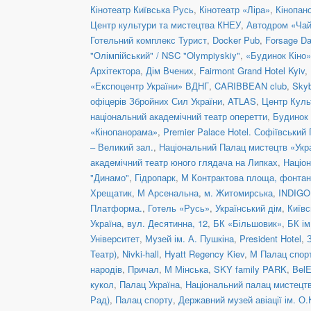
Кінотеатр Київська Русь
,
Кінотеатр «Ліра»
,
Кінопан
Центр культури та мистецтва КНЕУ
,
Автодром «Чай
Готельний комплекс Турист
,
Docker Pub
,
Forsage Da
"Олімпійський" / NSC "Olympiyskiy"
,
«Будинок Кіно»
Архітектора
,
Дім Вчених
,
Fairmont Grand Hotel Kyiv
,
«Експоцентр України» ВДНГ
,
CARIBBEAN club
,
Skyb
офіцерів Збройних Сил України
,
ATLAS
,
Центр Куль
національний академічний театр оперетти
,
Будинок 
«Кінопанорама»
,
Premier Palace Hotel. Софіївський
– Великий зал.
,
Національний Палац мистецтв «Укра
академічний театр юного глядача на Липках
,
Націон
"Динамо"
,
Гідропарк
,
М Контрактова площа, фонта
Хрещатик
,
М Арсенальна
,
м. Житомирська
,
INDIGO 
Платформа.
,
Готель «Русь»
,
Український дім
,
Київс
Україна
,
вул. Десятинна, 12
,
БК «Більшовик»
,
БК ім
Університет
,
Музей ім. А. Пушкіна
,
President Hotel
,
Театр)
,
Nivki-hall
,
Hyatt Regency Kiev
,
М Палац спор
народів
,
Причал
,
М Мінська
,
SKY family PARK
,
BelE
кукол
,
Палац Україна
,
Національний палац мистецтв
Рад)
,
Палац спорту
,
Державний музей авіації ім. О.