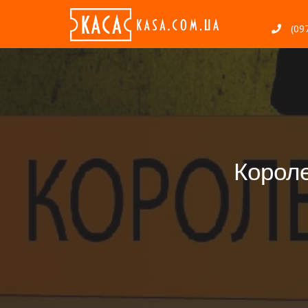
(097
Короле