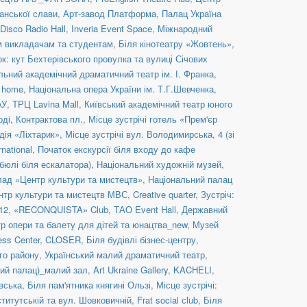
анської слави
,
Арт-завод Платформа
,
Палац Україна
Disco Radio Hall
,
Inveria Event Space
,
Міжнародний
им викладачам та студентам
,
Біля кінотеатру «Жовтень»
,
к: кут Бехтерівського провулка та вулиці Січових
льний академічний драматичний театр ім. І. Франка
,
c home
,
Національна опера України ім. Т.Г.Шевченка
,
АУ
,
ТРЦ Lavina Mall
,
Київський академічний театр юного
оді, Контрактова пл.
,
Місце зустрічі готель «Прем'єр
дія «Ліхтарик»
,
Місце зустрічі вул. Володимирська, 4 (зі
rnational
,
Початок екскурсії біля входу до кафе
бюлі біля ескалатора)
,
Національний художній музей
,
ад «Центр культури та мистецтв»
,
Національний палац
нтр культури та мистецтв МВС
,
Creative quarter
,
Зустріч:
12
,
«RECONQUISTA» Club
,
ТАО Event Hall
,
Державний
р опери та балету для дітей та юнацтва_new
,
Музей
ess Center
,
CLOSER
,
Біля будівлі бізнес-центру
,
го району
,
Український малий драматичний театр
,
й палац)_малий зал
,
Art Ukraine Gallery
,
KACHELI
,
івська
,
Біля пам'ятника княгині Ользі
,
Місце зустрічі:
ститутській та вул. Шовковичній
,
Frat social сlub
,
Біля