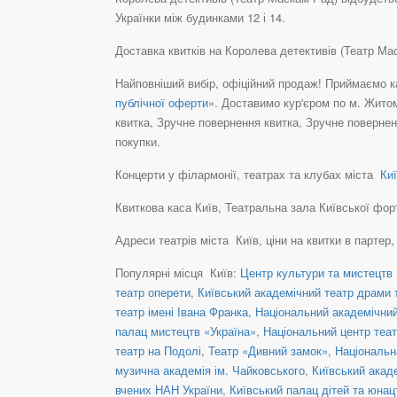
Українки між будинками 12 і 14.
Доставка квитків на Королева детективів (Театр М
Найповніший вибір, офіційний продаж! Приймаємо ка
публічної оферти
». Доставимо кур'єром по м. Житом
квитка, Зручне повернення квитка, Зручне повернен
покупки.
Концерти у філармонії, театрах та клубах міста
Киї
Квиткова каса Київ, Театральна зала Київської форте
Адреси театрів міста Київ, ціни на квитки в партер
Популярні місця Київ:
Центр культури та мистецтв 
театр оперети
,
Київський академічний театр драми т
театр імені Івана Франка
,
Національний академічний 
палац мистецтв «Україна»
,
Національний центр теат
театр на Подолі
,
Театр «Дивний замок»
,
Національн
музична академія ім. Чайковського
,
Київський акад
вчених НАН України
,
Київський палац дітей та юнац