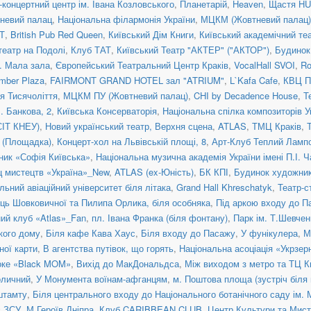
концертний центр ім. Івана Козловського
,
Планетарій
,
Heaven
,
Щастя H
невий палац
,
Національна філармонія України
,
МЦКМ (Жовтневий палац)
Т
,
British Pub Red Queen
,
Київський Дім Книги
,
Київський академічний те
театр на Подолі
,
Клуб ТАТ
,
Київський Театр "АКТЕР" ("АКТОР")
,
Будинок
a. Мала зала
,
Європейський Театральний Центр Краків
,
VocalHall SVOI
,
Ro
mber Plaza
,
FAIRMONT GRAND HOTEL зал "ATRIUM"
,
L`Kafa Cafe
,
КВЦ П
ія Тисячоліття
,
МЦКМ ПУ (Жовтневий палац)
,
CHI by Decadence House
,
Т
. Банкова, 2
,
Київська Консерваторія
,
Національна спілка композиторів У
СІТ КНЕУ)
,
Новий український театр, Верхня сцена
,
ATLAS
,
ТМЦ Краків
,
я (Площадка)
,
Концерт-хол на Львівській площі, 8
,
Арт-Клуб Теплий Ламп
ник «Софія Київська»
,
Національна музична академія України імені П.І. 
ц мистецтв «Україна»_New
,
ATLAS (ex-Юність)
,
БК КПІ
,
Будинок художни
льний авіаційний університет біля літака
,
Grand Hall Khreschatyk
,
Театр-с
иць Шовковичної та Пилипа Орлика, біля особняка
,
Під аркою входу до П
ний клуб «Atlas»_Fan
,
пл. Івана Франка (біля фонтану)
,
Парк ім. Т.Шевчен
ького дому
,
Біля кафе Кава Хаус
,
Біля входу до Пасажу
,
У фунікулера
,
М
ної карти
,
В агентства путівок, що горять
,
Національна асоціація «Укрзер
оке «Black MOM»
,
Вихід до МакДональдса
,
Між виходом з метро та ТЦ К
оличний
,
У Монумента воїнам-афганцям
,
м. Поштова площа (зустріч біля
штамту
,
Біля центрального входу до Національного ботанічного саду ім.
в ЗСУ
,
М Героїв Дніпра
,
Клуб CARIBBEAN CLUB
,
Центр Культури та Ми