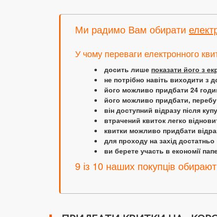
Ми радимо Вам обирати
елект
У чому переваги електронного кви
досить лише
показати його з е
не потрібно навіть виходити з д
його можливо придбати 24 години
його можливо придбати, перебув
він доступний відразу після куп
втрачений квиток легко віднови
квитки можливо придбати відраз
для проходу на захід достатньо
ви берете участь в економії папер
9 із 10 наших покупців обирают