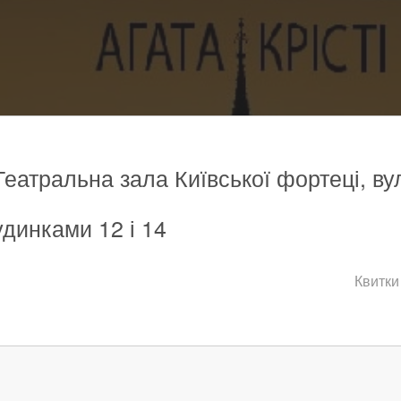
Театральна зала Київської фортеці, вул
удинками 12 і 14
Квитки