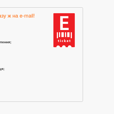
зу ж на e-mail!
млення;
ця;