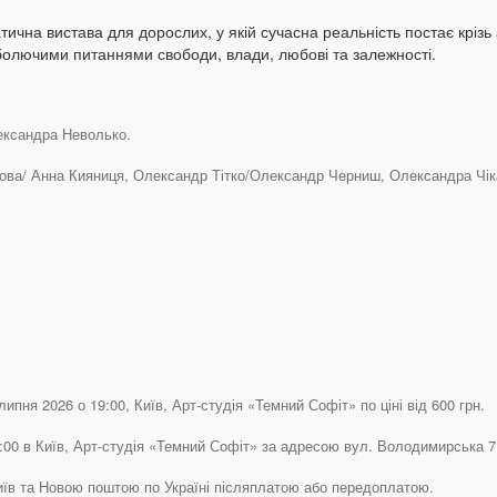
чна вистава для дорослих, у якій сучасна реальність постає крізь 
 болючими питаннями свободи, влади, любові та залежності.
лександра Неволько.
ва/ Анна Кияниця, Олександр Тітко/Олександр Черниш, Олександра Чіка
ипня 2026 о 19:00, Київ, Арт-студія «Темний Софіт» по ціні від 600 грн.
:00 в Київ, Арт-студія «Темний Софіт» за адресою вул. Володимирська 71 
Київ та Новою поштою по Україні післяплатою або передоплатою.