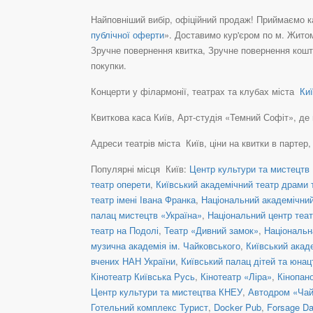
Найповніший вибір, офіційний продаж! Приймаємо ка
публічної оферти
». Доставимо кур'єром по м. Житом
Зручне повернення квитка, Зручне повернення кошті
покупки.
Концерти у філармонії, театрах та клубах міста
Киї
Квиткова каса Київ, Арт-студія «Темний Софіт», де в
Адреси театрів міста Київ, ціни на квитки в партер
Популярні місця Київ:
Центр культури та мистецтв 
театр оперети
,
Київський академічний театр драми т
театр імені Івана Франка
,
Національний академічний 
палац мистецтв «Україна»
,
Національний центр теат
театр на Подолі
,
Театр «Дивний замок»
,
Національн
музична академія ім. Чайковського
,
Київський акад
вчених НАН України
,
Київський палац дітей та юнац
Кінотеатр Київська Русь
,
Кінотеатр «Ліра»
,
Кінопан
Центр культури та мистецтва КНЕУ
,
Автодром «Чай
Готельний комплекс Турист
,
Docker Pub
,
Forsage Da