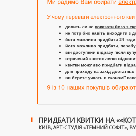
Ми радимо Вам обирати
елект
У чому переваги електронного кви
досить лише
показати його з е
не потрібно навіть виходити з д
його можливо придбати 24 години
його можливо придбати, перебув
він доступний відразу після куп
втрачений квиток легко віднови
квитки можливо придбати відраз
для проходу на захід достатньо
ви берете участь в економії папер
9 із 10 наших покупців обирают
ПРИДБАТИ КВИТКИ НА ««КОТО
КИЇВ, АРТ-СТУДІЯ «ТЕМНИЙ СОФІТ», ВУЛ