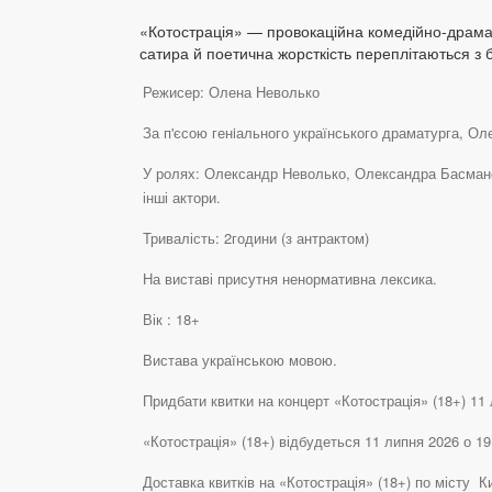
«Котострація» — провокаційна комедійно-драмати
сатира й поетична жорсткість переплітаються з
Режисер: Олена Неволько
За п'єсою генiального українського драматурга, О
У ролях: Олександр Неволько, Олександра Басмано
інші актори.
Тривалість: 2години (з антрактом)
На виставі присутня ненормативна лексика.
Вік : 18+
Вистава українською мовою.
Придбати квитки на концерт «Котострація» (18+) 11 л
«Котострація» (18+) відбудеться 11 липня 2026 о 19
Доставка квитків на «Котострація» (18+) по місту 