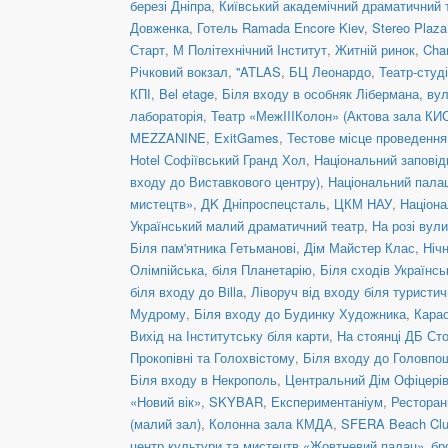
березі Дніпра
,
Київський академічний драматичний 
Довженка
,
Готель Ramada Encore Kiev
,
Stereo Plaz
Старт
,
М Політехнічний Інститут
,
Житній ринок
,
Cha
Річковий вокзал
,
''ATLAS
,
БЦ Леонардо
,
Театр-студ
КПІ
,
Bel etage
,
Біля входу в особняк Лібермана, вул
лабораторія
,
Театр «МежIIIКолон» (Актова зала КИ
MEZZANINE
,
ExitGames
,
Тестове місце проведенн
Hotel Софіївський Гранд Хол
,
Національний заповід
входу до Виставкового центру)
,
Національний пала
мистецтв»
,
ДK Дніпроспецсталь
,
ЦКМ НАУ
,
Націона
Український малий драматичний театр
,
На розі вул
Біля пам'ятника Гетьманові
,
Дім Майстер Клас
,
Ніч
Олімпійська, біля Планетарію
,
Біля сходів Українс
біля входу до Billa
,
Ліворуч від входу біля туристич
Мудрому
,
Біля входу до Будинку Художника
,
Кара
Вихід на Інститутську біля карти
,
На стоянці ДБ Ст
Прокопівні та Голохвістому
,
Біля входу до Головпо
Біля входу в Некрополь
,
Центральний Дім Офіцері
«Новий вік»
,
SKYBAR
,
Експериментаніум
,
Рестора
(малий зал)
,
Колонна зала КМДА
,
SFERA Beach Club
центр культури та мистецтв «Жовтневий палац»_бр