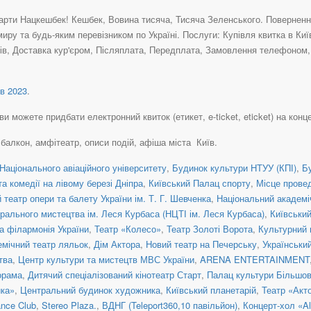
рти Нацкешбек! Кешбек, Вовина тисяча, Тисяча Зеленського. Повернення 
иру та будь-яким перевізником по Україні. Послуги: Купівля квитка в Ки
в, Доставка кур'єром, Післяплата, Передплата, Замовлення телефоном, К
в 2023
.
и можете придбати електронний квиток (етикет, e-ticket, eticket) на концер
, балкон, амфітеатр, описи подій, афіша міста Київ.
Національного авіаційного університету
,
Будинок культури НТУУ (КПІ)
,
Б
а комедії на лівому березі Дніпра
,
Київський Палац спорту
,
Місце прове
театр опери та балету України ім. Т. Г. Шевченка
,
Національний академіч
рального мистецтва ім. Леся Курбаса (НЦТІ ім. Леся Курбаса)
,
Київськи
а філармонія України
,
Театр «Колесо»
,
Театр Золоті Ворота
,
Культурний 
емічний театр ляльок
,
Дім Актора
,
Новий театр на Печерську
,
Українськи
тва
,
Центр культури та мистецтв МВС України
,
ARENA ENTERTAINMENT
орама
,
Дитячий спеціалізований кінотеатр Старт
,
Палац культури Більшо
ка»
,
Центральний будинок художника
,
Київський планетарій
,
Театр «Акт
nce Club
,
Stereo Plaza.
,
ВДНГ (Teleport360,10 павільйон)
,
Концерт-хол «Al