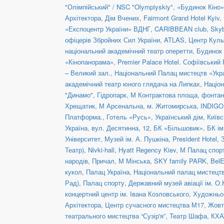
"Олімпійський" / NSC "Olympiyskiy"
,
«Будинок Кіно»
Архітектора
,
Дім Вчених
,
Fairmont Grand Hotel Kyiv
,
«Експоцентр України» ВДНГ
,
CARIBBEAN club
,
Skyb
офіцерів Збройних Сил України
,
ATLAS
,
Центр Куль
національний академічний театр оперетти
,
Будинок 
«Кінопанорама»
,
Premier Palace Hotel. Софіївський
– Великий зал.
,
Національний Палац мистецтв «Укра
академічний театр юного глядача на Липках
,
Націон
"Динамо"
,
Гідропарк
,
М Контрактова площа, фонта
Хрещатик
,
М Арсенальна
,
м. Житомирська
,
INDIGO 
Платформа.
,
Готель «Русь»
,
Український дім
,
Київс
Україна
,
вул. Десятинна, 12
,
БК «Більшовик»
,
БК ім
Університет
,
Музей ім. А. Пушкіна
,
President Hotel
,
Театр)
,
Nivki-hall
,
Hyatt Regency Kiev
,
М Палац спор
народів
,
Причал
,
М Мінська
,
SKY family PARK
,
BelE
кукол
,
Палац Україна
,
Національний палац мистецтв
Рад)
,
Палац спорту
,
Державний музей авіації ім. О.
концертний центр ім. Івана Козловського
,
Художньо-
Архітектора
,
Центр сучасного мистецтва М17
,
Жовт
театрального мистецтва “Сузір'я”
,
Театр Шафа
,
КХА