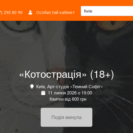
Київ
) 290 80 90
Особистий кабінет
«Котострація» (18+)
Київ, Арт-студія «Темний Софіт»
11 липня 2026 о 19:00
Квитки від 600 грн
Подія минула