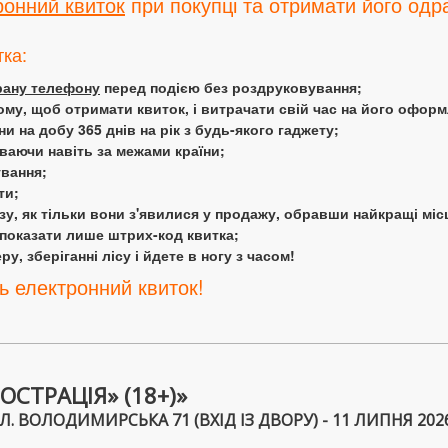
ронний квиток
при покупці та отримати його одра
тка:
крану телефону
перед подією без роздруковування;
ому, щоб отримати квиток, і витрачати свій час на його офор
 на добу 365 днів на рік з будь-якого гаджету;
аючи навіть за межами країни;
ування;
ти;
у, як тільки вони з'явилися у продажу, обравши найкращі міс
 показати лише штрих-код квитка;
у, зберіганні лісу і йдете в ногу з часом!
ь електронний квиток!
СТРАЦІЯ» (18+)»
. ВОЛОДИМИРСЬКА 71 (ВХІД ІЗ ДВОРУ) - 11 ЛИПНЯ 2026