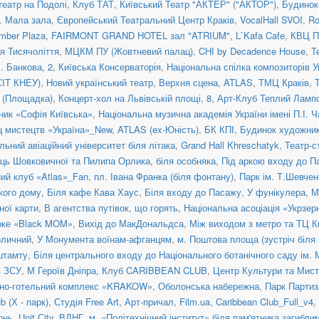
театр на Подолі
,
Клуб ТАТ
,
Київський Театр "АКТЕР" ("АКТОР")
,
Будинок
a. Мала зала
,
Європейський Театральний Центр Краків
,
VocalHall SVOI
,
Ro
mber Plaza
,
FAIRMONT GRAND HOTEL зал "ATRIUM"
,
L`Kafa Cafe
,
КВЦ П
ія Тисячоліття
,
МЦКМ ПУ (Жовтневий палац)
,
CHI by Decadence House
,
Т
. Банкова, 2
,
Київська Консерваторія
,
Національна спілка композиторів У
СІТ КНЕУ)
,
Новий український театр, Верхня сцена
,
ATLAS
,
ТМЦ Краків
,
я (Площадка)
,
Концерт-хол на Львівській площі, 8
,
Арт-Клуб Теплий Ламп
ник «Софія Київська»
,
Національна музична академія України імені П.І. 
ц мистецтв «Україна»_New
,
ATLAS (ex-Юність)
,
БК КПІ
,
Будинок художни
льний авіаційний університет біля літака
,
Grand Hall Khreschatyk
,
Театр-с
иць Шовковичної та Пилипа Орлика, біля особняка
,
Під аркою входу до П
ний клуб «Atlas»_Fan
,
пл. Івана Франка (біля фонтану)
,
Парк ім. Т.Шевчен
ького дому
,
Біля кафе Кава Хаус
,
Біля входу до Пасажу
,
У фунікулера
,
М
ної карти
,
В агентства путівок, що горять
,
Національна асоціація «Укрзер
оке «Black MOM»
,
Вихід до МакДональдса
,
Між виходом з метро та ТЦ К
оличний
,
У Монумента воїнам-афганцям
,
м. Поштова площа (зустріч біля
штамту
,
Біля центрального входу до Національного ботанічного саду ім.
в ЗСУ
,
М Героїв Дніпра
,
Клуб CARIBBEAN CLUB
,
Центр Культури та Ми
нно-готельний комплекс «KRAKOW»
,
Оболонська набережна
,
Парк Партиз
 (Х - парк)
,
Студія Free Art
,
Арт-причал
,
Film.ua
,
Caribbean Club_Full_v4
,
онь
,
Unit Сity
,
ВДНГ
,
м. «Політехнічний інститут» біля пам'ятника загибл