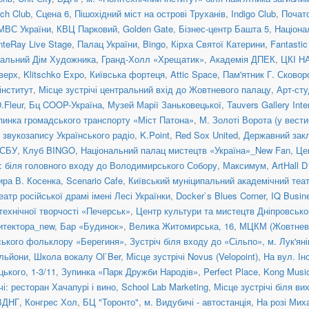
ch Club
,
Сцена 6
,
Пішохідний міст на острові Труханів
,
Indigo Club
,
Почато
МВС України
,
КВЦ Парковий
,
Golden Gate
,
Бізнес-центр Башта 5
,
Націона
teRay Live Stage
,
Палац України
,
Bingo
,
Кірха Святої Катерини
,
Fantasti
альний Дім Художника
,
Гранд-Холл «Хрещатик»
,
Академія ДПЕК
,
ЦКІ Н
верх
,
Klitschko Expo
,
Київська фортеця
,
Attic Space
,
Пам'ятник Г. Сковор
інститут
,
Місце зустрічі центральний вхід до Жовтневого палацу
,
Арт-сту
.Fleur
,
Бц COOP-Україна
,
Музей Марії Заньковецької
,
Tauvers Gallery Inte
пинка громадського транспорту «Міст Патона»
,
М. Золоті Ворота (у вести
 звукозапису Українського радіо
,
K.Point
,
Red Sox United
,
Державний закл
 СБУ
,
Клуб BINGO
,
Національний палац мистецтв «Україна»_New Fan
,
Це
: біля головного входу до Володимирського Собору
,
Максимум
,
ArtHall D
ира В. Косенка
,
Scenario Cafe
,
Київський муніципальний академічний теат
атр російської драмі імені Лесі Українки
,
Docker`s Blues Corner
,
IQ Busin
технічної творчості «Печерськ»
,
Центр культури та мистецтв Дніпровсько
итектора_new
,
Бар «Будинок»
,
Велика Житомирська, 16
,
МЦКМ (Жовтневи
нського фольклору «Берегиня»
,
Зустріч біля входу до «Сільпо», м. Лук'ян
льйони
,
Школа вокалу Ol`Ber
,
Місце зустрічі Novus (Velopoint)
,
На вул. Ін
цького, 1-3/11
,
Зупинка «Парк Дружби Народів»
,
Perfect Place
,
Kong Musi
чі: ресторан Хачапурі і вино
,
School Lab Marketing
,
Місце зустрічі біля в
ВДНГ
,
Конгрес Хол
,
БЦ "Торонто"
,
м. Видубичі - автостанція
,
На розі Мих