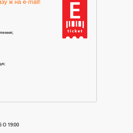
зу ж на e-mail!
млення;
ця;
 О 19:00