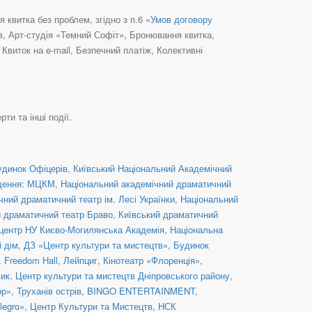
квитка без проблем, згідно з п.6 «
Умов договору
їв, Арт-студія «Темний Софіт», Бронювання квитка,
виток на e-mail, Безпечний платіж, Колективні
ти та інші події.
удинок Офіцерів
,
Київський Національний Академічний
дення: МЦКМ
,
Національний академічний драматичний
ний драматичний театр ім. Лесі Українки
,
Національний
й драматичний театр Браво
,
Київський драматичний
центр НУ Києво-Могилянська Академія
,
Національна
й дім
,
ДЗ «Центр культури та мистецтв»
,
Будинок
,
Freedom Hall
,
Лейпциг
,
Кінотеатр «Флоренція»
,
вик
,
Центр культури та мистецтв Дніпровського району
,
ор»
,
Труханів острів
,
BINGO ENTERTAINMENT
,
legro»
,
Центр Культури та Мистецтв
,
НСК