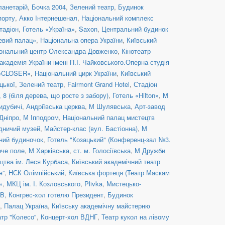
ланетарій
,
Бочка 2004
,
Зелений театр
,
Будинок
порту
,
Акко Інтернешенал
,
Національний комплекс
тадіон
,
Готель «Україна»
,
Saxon
,
Центральний будинок
евий палац»
,
Національна опера України
,
Київський
ональний центр Олександра Довженко
,
Кінотеатр
кадемія України імені П.І. Чайковського.Оперна студія
 «CLOSER»
,
Національний цирк України
,
Київський
цької
,
Зелений театр
,
Fairmont Grand Hotel
,
Стадіон
8 (біля дерева, що росте з забору)
,
Готель «Hilton»
,
М
идубичі
,
Андріївська церква
,
М Шулявська
,
Арт-завод
Дніпро
,
М Іпподром
,
Національний палац мистецтв
дничий музей
,
Майстер-клас (вул. Бастіонна)
,
М
ний будиночок
,
Готель "Козацький" (Конференц-зал №3.
оче поле
,
М Харківська
,
ст. м. Голосіївська
,
М Дружби
цтва ім. Леся Курбаса
,
Київський академічний театр
я”
,
НСК Олімпійський
,
Київська фортеця (Театр Маскам
»
,
МКЦ ім. І. Козловського
,
Plivka
,
Мистецько-
UB
,
Конгрес-хол готелю Президент
,
Будинок
,
Палац Україна
,
Київську академічну майстерню
атр "Колесо"
,
Концерт-хол ВДНГ
,
Театр кукол на лівому