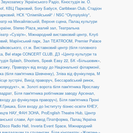
 Звукозапису Українського Радіо
,
Кіностудія ім. О.
of
,
КВЦ Парковий
,
Sory Бабуся
,
Caribbean Club
,
Стадіон
арковий
,
НСК "Олімпійський" / NSC "Olympiyskiy"
,
еатр на Михайлівській, Верхня сцена
,
Палац культури
країни
,
Stereo Plaza_малий зал
,
Театральна
Театр «Сузір'я»
,
Міжнародний виставковий центр
,
Клуб
овий
,
Маріїнський парк
,
Зал TEATROOM
,
Premier Palace
Чайковського
,
ст.м. Виставковий центр (біля головного
ка
,
Bel etage CONCERT CLUB
,
ДЗ «Центр культури та
тудія Splash
,
Shooters, Speak Easy 22
,
БК «Більшовик»
,
асажу
,
Праворуч від входу до Національної філармонії
,
ка (біля пам'ятника Шевченку)
,
Зліва від фунікулера
,
М
ісце зустрічі
,
Вихід праворуч
,
Бессарабський ринок,
нопродукт»
,
м. Золоті ворота біля пам'ятника Ярославу
вадрат
,
Біля пам'ятника робітникам заводу Арсенал
,
 входу до фунікулера праворуч)
,
Біля пам'ятника Проні
 М.Гришка
,
Біля входу до Інституту бізнес-освіти КНЕУ
,
стецтв НАУ_ФАН ЗОНА
,
ProEnglish Theatre Hub
,
Центр
анської слави
,
Арт-завод Платформа
,
Палац Україна
Disco Radio Hall
,
Inveria Event Space
,
Міжнародний
им викладачам та студентам
,
Біля кінотеатру «Жовтень»
,