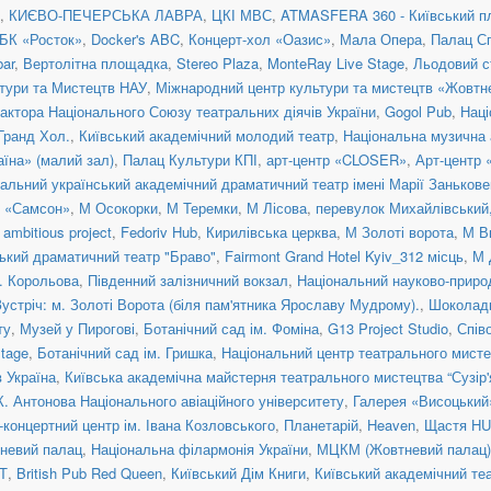
,
КИЄВО-ПЕЧЕРСЬКА ЛАВРА
,
ЦКІ МВС
,
ATMASFERA 360 - Київський п
БК «Росток»
,
Docker's ABC
,
Концерт-хол «Оазис»
,
Мала Опера
,
Палац С
ar
,
Вертолітна площадка
,
Stereo Plaza
,
MonteRay Live Stage
,
Льодовий с
тури та Мистецтв НАУ
,
Міжнародний центр культури та мистецтв «Жовтн
актора Національного Союзу театральних діячів України
,
Gogol Pub
,
Наці
 Гранд Хол.
,
Київський академічний молодий театр
,
Національна музична а
їна» (малий зал)
,
Палац Культури КПІ
,
арт-центр «CLOSER»
,
Арт-центр
альний український академічний драматичний театр імені Марії Занькове
н «Самсон»
,
М Осокорки
,
М Теремки
,
М Лісова
,
перевулок Михайлівський, 
ambitious project
,
Fedoriv Hub
,
Кирилівська церква
,
М Золоті ворота
,
М В
ький драматичний театр "Браво"
,
Fairmont Grand Hotel Kyiv_312 місць
,
М 
. Корольова
,
Південний залізничний вокзал
,
Національний науково-приро
Зустріч: м. Золоті Ворота (біля пам'ятника Ярославу Мудрому).
,
Шоколад
ту
,
Музей у Пирогові
,
Ботанічний сад ім. Фоміна
,
G13 Project Studio
,
Спів
tage
,
Ботанічний сад ім. Гришка
,
Національний центр театрального мисте
 Україна
,
Київська академічна майстерня театрального мистецтва “Сузір'
К. Антонова Національного авіаційного університету
,
Галерея «Висоцький
концертний центр ім. Івана Козловського
,
Планетарій
,
Heaven
,
Щастя H
невий палац
,
Національна філармонія України
,
МЦКМ (Жовтневий палац)
Т
,
British Pub Red Queen
,
Київський Дім Книги
,
Київський академічний те