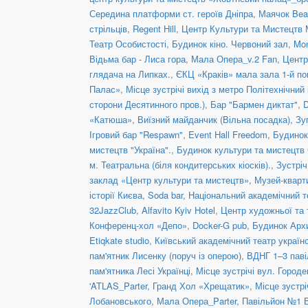
Середина платформи ст. героїв Дніпра
,
Маячок Bea
стрільців
,
Regent Hill
,
Центр Культури та Мистецтв 
Театр Особистості
,
Будинок кіно. Червоний зал
,
Mon
Відьма бар - Лиса гора
,
Мала Опера_v.2 Fan
,
Центр
глядача на Липках.
,
ЄКЦ «Краків» мала зала 1-й по
Палас»
,
Місце зустрічі вихід з метро Політехнічний 
сторони Десятинного пров.)
,
Бар "Бармен диктат"
,
D
«Катюша»
,
Виїзний майданчик (Вільна посадка)
,
Зу
Ігровий бар "Respawn"
,
Event Hall Freedom
,
Будинок
мистецтв "Україна".
,
Будинок культури та мистецтв
м. Театральна (біля кондитерських кіосків).
,
Зустріч
заклад «Центр культури та мистецтв»
,
Музей-кварт
історії Києва
,
Soda bar
,
Національний академічний те
32JazzClub
,
Alfavito Kyiv Hotel
,
Центр художньої та 
Конференц-хол «Депо»
,
Docker-G pub
,
Будинок Арх
Etiqkate studio
,
Київський академічний театр украї
пам'ятник Лисенку (поруч із оперою)
,
ВДНГ 1–3 паві
пам'ятника Лесі Українці
,
Місце зустрічі вул. Городе
'ATLAS_Parter
,
Гранд Хол «Хрещатик»
,
Місце зустрі
Лобановського
,
Мала Опера_Parter
,
Павільйон №1 