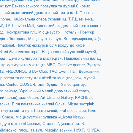
к: кут Бехтерівського провулка та вулиці Січових
льний академічний драматичний театр ім. І. Франка
,
c home
,
Національна опера України ім. Т.Г.Шевченка
,
АУ
,
ТРЦ Lavina Mall
,
Київський академічний театр юного
оді, Контрактова пл.
,
Місце зустрічі готель «Прем'єр
дія «Ліхтарик»
,
Місце зустрічі вул. Володимирська, 4 (зі
rnational
,
Початок екскурсії біля входу до кафе
бюлі біля ескалатора)
,
Національний художній музей
,
ад «Центр культури та мистецтв»
,
Національний палац
нтр культури та мистецтв МВС
,
Creative quarter
,
Зустріч:
12
,
«RECONQUISTA» Club
,
ТАО Event Hall
,
Державний
р опери та балету для дітей та юнацтва_new
,
Музей
ess Center
,
CLOSER
,
Біля будівлі бізнес-центру
,
го району
,
Український малий драматичний театр
,
й палац)_малий зал
,
Art Ukraine Gallery
,
KACHELI
,
івська
,
Біля пам'ятника княгині Ользі
,
Місце зустрічі:
ститутській та вул. Шовковичній
,
Frat social сlub
,
Біля
c Space
,
Місце зустрічі: зупинка «Школа №122»
,
иходу з метро «Сирець»
,
Стадіон "Динамо" ім. В.
айлівської площі та вул. Михайлівський
,
НУХТ
,
КНУБА
,