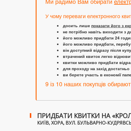
Ми радимо Вам обирати
елект
У чому переваги електронного кви
досить лише
показати його з е
не потрібно навіть виходити з д
його можливо придбати 24 години
його можливо придбати, перебув
він доступний відразу після куп
втрачений квиток легко віднови
квитки можливо придбати відраз
для проходу на захід достатньо
ви берете участь в економії папер
9 із 10 наших покупців обирают
ПРИДБАТИ КВИТКИ НА «КРОЛ
КИЇВ, ХОРА, ВУЛ. БУЛЬВАРНО-КУДРЯВСЬКА