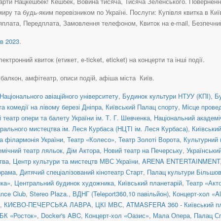
рти Нацкешбек! Кешбек, Вовина тисяча, Тисяча Зеленського. Повернення 
иру та будь-яким перевізником по Україні. Послуги: Купівля квитка в Ки
яплата, Передплата, Замовлення телефоном, Квиток на e-mail, Безпечний
в 2023
.
тронний квиток (етикет, e-ticket, eticket) на концерти та інші події.
, балкон, амфітеатр, описи подій, афіша міста Київ.
Національного авіаційного університету
,
Будинок культури НТУУ (КПІ)
,
Б
а комедії на лівому березі Дніпра
,
Київський Палац спорту
,
Місце прове
театр опери та балету України ім. Т. Г. Шевченка
,
Національний академіч
рального мистецтва ім. Леся Курбаса (НЦТІ ім. Леся Курбаса)
,
Київськи
а філармонія України
,
Театр «Колесо»
,
Театр Золоті Ворота
,
Культурний 
емічний театр ляльок
,
Дім Актора
,
Новий театр на Печерську
,
Українськи
тва
,
Центр культури та мистецтв МВС України
,
ARENA ENTERTAINMENT
орама
,
Дитячий спеціалізований кінотеатр Старт
,
Палац культури Більшо
ка»
,
Центральний будинок художника
,
Київський планетарій
,
Театр «Акт
nce Club
,
Stereo Plaza.
,
ВДНГ (Teleport360,10 павільйон)
,
Концерт-хол «Al
,
КИЄВО-ПЕЧЕРСЬКА ЛАВРА
,
ЦКІ МВС
,
ATMASFERA 360 - Київський п
БК «Росток»
,
Docker's ABC
,
Концерт-хол «Оазис»
,
Мала Опера
,
Палац С