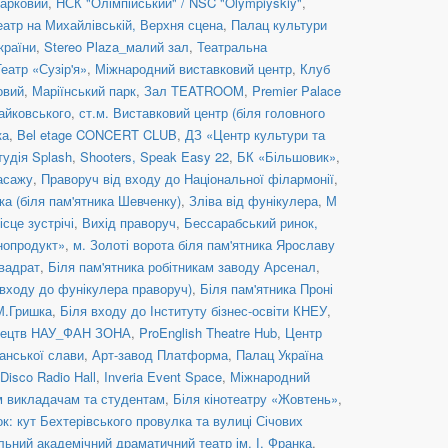
арковий
,
НСК "Олімпійський" / NSC "Olympiyskiy"
,
еатр на Михайлівській, Верхня сцена
,
Палац культури
країни
,
Stereo Plaza_малий зал
,
Театральна
Театр «Сузір'я»
,
Міжнародний виставковий центр
,
Клуб
овий
,
Маріїнський парк
,
Зал TEATROOM
,
Premier Palace
Чайковського
,
ст.м. Виставковий центр (біля головного
ка
,
Bel etage CONCERT CLUB
,
ДЗ «Центр культури та
тудія Splash
,
Shooters, Speak Easy 22
,
БК «Більшовик»
,
асажу
,
Праворуч від входу до Національної філармонії
,
ка (біля пам'ятника Шевченку)
,
Зліва від фунікулера
,
М
ісце зустрічі
,
Вихід праворуч
,
Бессарабський ринок,
нопродукт»
,
м. Золоті ворота біля пам'ятника Ярославу
вадрат
,
Біля пам'ятника робітникам заводу Арсенал
,
 входу до фунікулера праворуч)
,
Біля пам'ятника Проні
 М.Гришка
,
Біля входу до Інституту бізнес-освіти КНЕУ
,
стецтв НАУ_ФАН ЗОНА
,
ProEnglish Theatre Hub
,
Центр
анської слави
,
Арт-завод Платформа
,
Палац Україна
Disco Radio Hall
,
Inveria Event Space
,
Міжнародний
им викладачам та студентам
,
Біля кінотеатру «Жовтень»
,
к: кут Бехтерівського провулка та вулиці Січових
льний академічний драматичний театр ім. І. Франка
,