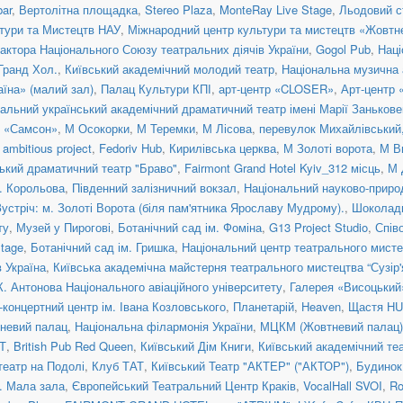
ar
,
Вертолітна площадка
,
Stereo Plaza
,
MonteRay Live Stage
,
Льодовий с
тури та Мистецтв НАУ
,
Міжнародний центр культури та мистецтв «Жовтн
актора Національного Союзу театральних діячів України
,
Gogol Pub
,
Наці
 Гранд Хол.
,
Київський академічний молодий театр
,
Національна музична а
їна» (малий зал)
,
Палац Культури КПІ
,
арт-центр «CLOSER»
,
Арт-центр
альний український академічний драматичний театр імені Марії Занькове
н «Самсон»
,
М Осокорки
,
М Теремки
,
М Лісова
,
перевулок Михайлівський, 
ambitious project
,
Fedoriv Hub
,
Кирилівська церква
,
М Золоті ворота
,
М В
ький драматичний театр "Браво"
,
Fairmont Grand Hotel Kyiv_312 місць
,
М 
. Корольова
,
Південний залізничний вокзал
,
Національний науково-приро
Зустріч: м. Золоті Ворота (біля пам'ятника Ярославу Мудрому).
,
Шоколад
ту
,
Музей у Пирогові
,
Ботанічний сад ім. Фоміна
,
G13 Project Studio
,
Спів
tage
,
Ботанічний сад ім. Гришка
,
Національний центр театрального мисте
 Україна
,
Київська академічна майстерня театрального мистецтва “Сузір'
К. Антонова Національного авіаційного університету
,
Галерея «Висоцький
концертний центр ім. Івана Козловського
,
Планетарій
,
Heaven
,
Щастя H
невий палац
,
Національна філармонія України
,
МЦКМ (Жовтневий палац)
Т
,
British Pub Red Queen
,
Київський Дім Книги
,
Київський академічний те
театр на Подолі
,
Клуб ТАТ
,
Київський Театр "АКТЕР" ("АКТОР")
,
Будинок
a. Мала зала
,
Європейський Театральний Центр Краків
,
VocalHall SVOI
,
Ro