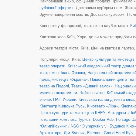
Найповніший вибір, офіційний продаж! Приймаємо ка
публічної оферти
». Доставимо кур'єром по м. Житом
Зручне повернення коштів, Доставка кур'єром, Післ
Концерти у філармонії, театрах та клубах міста
Киї
Квиткова каса Київ, Хора, де ви можете придбати елек
Адреси театрів міста Київ, ціни на квитки в партер
Популярні місця Київ:
Центр культури та мистецтв 
театр оперети
,
Київський академічний театр драми т
театр імені Івана Франка
,
Національний академічний 
палац мистецтв «Україна»
,
Національний центр теат
театр на Подолі
,
Театр «Дивний замок»
,
Національн
музична академія ім. Чайковського
,
Київський акад
вчених НАН України
,
Київський палац дітей та юнац
Кінотеатр Київська Русь
,
Кінотеатр «Ліра»
,
Кінопан
Центр культури та мистецтва КНЕУ
,
Автодром «Чай
Готельний комплекс Турист
,
Docker Pub
,
Forsage Da
"Олімпійський" / NSC "Olympiyskiy"
,
«Будинок Кіно»
Архітектора
,
Дім Вчених
,
Fairmont Grand Hotel Kyiv
,