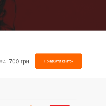
700 грн
 від
Придбати квиток