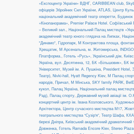
«Експоцентр України» ВДНГ
,
CARIBBEAN club
,
Skyb
офіцерів Збройних Сил України
,
ATLAS
,
Центр Куль
національний академічний театр оперетти
,
Будинок 
«Кінопанорама»
,
Premier Palace Hotel. Софіївський
– Великий зал.
,
Національний Палац мистецтв «Укра
академічний театр юного глядача на Липках
,
Націон
"Динамо"
,
Гідропарк
,
М Контрактова площа, фонта
Хрещатик
,
М Арсенальна
,
м. Житомирська
,
INDIGO 
Платформа.
,
Готель «Русь»
,
Український дім
,
Київс
Україна
,
вул. Десятинна, 12
,
БК «Більшовик»
,
БК ім
Університет
,
Музей ім. А. Пушкіна
,
President Hotel
,
Театр)
,
Nivki-hall
,
Hyatt Regency Kiev
,
М Палац спор
народів
,
Причал
,
М Мінська
,
SKY family PARK
,
BelE
кукол
,
Палац Україна
,
Національний палац мистецтв
Рад)
,
Палац спорту
,
Державний музей авіації ім. О.
концертний центр ім. Івана Козловського
,
Художньо-
Архітектора
,
Центр сучасного мистецтва М17
,
Жовт
театрального мистецтва “Сузір'я”
,
Театр Шафа
,
КХА
березі Дніпра
,
Київський академічний драматичний 
Довженка
,
Готель Ramada Encore Kiev
,
Stereo Plaz