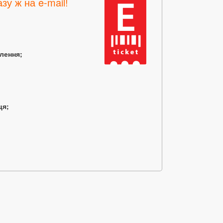
зу ж на e-mail!
млення;
ця;