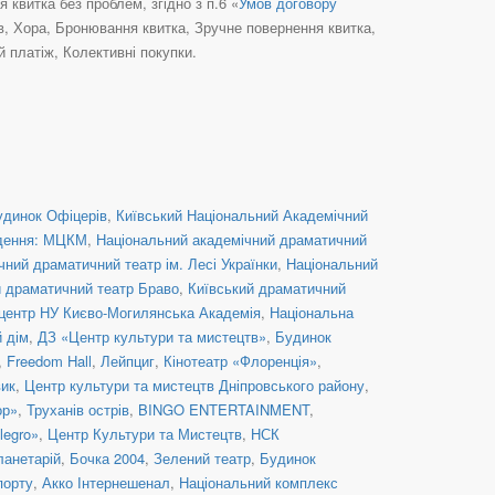
квитка без проблем, згідно з п.6 «
Умов договору
їв, Хора, Бронювання квитка, Зручне повернення квитка,
 платіж, Колективні покупки.
удинок Офіцерів
,
Київський Національний Академічний
дення: МЦКМ
,
Національний академічний драматичний
ний драматичний театр ім. Лесі Українки
,
Національний
й драматичний театр Браво
,
Київський драматичний
центр НУ Києво-Могилянська Академія
,
Національна
й дім
,
ДЗ «Центр культури та мистецтв»
,
Будинок
,
Freedom Hall
,
Лейпциг
,
Кінотеатр «Флоренція»
,
вик
,
Центр культури та мистецтв Дніпровського району
,
ор»
,
Труханів острів
,
BINGO ENTERTAINMENT
,
legro»
,
Центр Культури та Мистецтв
,
НСК
ланетарій
,
Бочка 2004
,
Зелений театр
,
Будинок
порту
,
Акко Інтернешенал
,
Національний комплекс