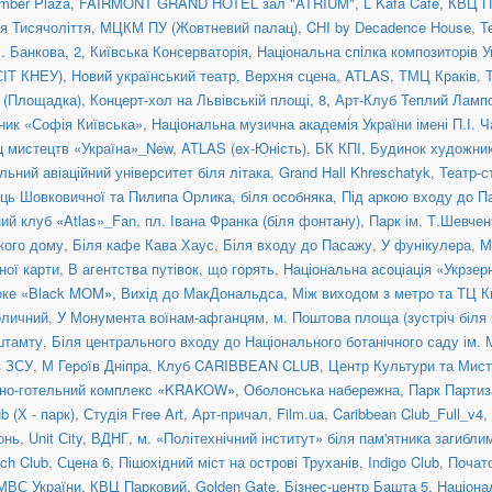
mber Plaza
,
FAIRMONT GRAND HOTEL зал "ATRIUM"
,
L`Kafa Cafe
,
КВЦ П
ія Тисячоліття
,
МЦКМ ПУ (Жовтневий палац)
,
CHI by Decadence House
,
Т
. Банкова, 2
,
Київська Консерваторія
,
Національна спілка композиторів У
СІТ КНЕУ)
,
Новий український театр, Верхня сцена
,
ATLAS
,
ТМЦ Краків
,
я (Площадка)
,
Концерт-хол на Львівській площі, 8
,
Арт-Клуб Теплий Ламп
ник «Софія Київська»
,
Національна музична академія України імені П.І. 
ц мистецтв «Україна»_New
,
ATLAS (ex-Юність)
,
БК КПІ
,
Будинок художни
льний авіаційний університет біля літака
,
Grand Hall Khreschatyk
,
Театр-с
иць Шовковичної та Пилипа Орлика, біля особняка
,
Під аркою входу до П
ний клуб «Atlas»_Fan
,
пл. Івана Франка (біля фонтану)
,
Парк ім. Т.Шевчен
ького дому
,
Біля кафе Кава Хаус
,
Біля входу до Пасажу
,
У фунікулера
,
М
ної карти
,
В агентства путівок, що горять
,
Національна асоціація «Укрзер
оке «Black MOM»
,
Вихід до МакДональдса
,
Між виходом з метро та ТЦ К
оличний
,
У Монумента воїнам-афганцям
,
м. Поштова площа (зустріч біля
штамту
,
Біля центрального входу до Національного ботанічного саду ім.
в ЗСУ
,
М Героїв Дніпра
,
Клуб CARIBBEAN CLUB
,
Центр Культури та Ми
нно-готельний комплекс «KRAKOW»
,
Оболонська набережна
,
Парк Партиз
 (Х - парк)
,
Студія Free Art
,
Арт-причал
,
Film.ua
,
Caribbean Club_Full_v4
,
онь
,
Unit Сity
,
ВДНГ
,
м. «Політехнічний інститут» біля пам'ятника загибл
ch Club
,
Сцена 6
,
Пішохідний міст на острові Труханів
,
Indigo Club
,
Почато
МВС України
,
КВЦ Парковий
,
Golden Gate
,
Бізнес-центр Башта 5
,
Націона