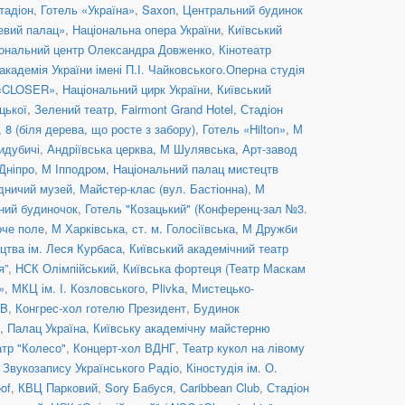
тадіон
,
Готель «Україна»
,
Saxon
,
Центральний будинок
евий палац»
,
Національна опера України
,
Київський
ональний центр Олександра Довженко
,
Кінотеатр
кадемія України імені П.І. Чайковського.Оперна студія
 «CLOSER»
,
Національний цирк України
,
Київський
цької
,
Зелений театр
,
Fairmont Grand Hotel
,
Стадіон
8 (біля дерева, що росте з забору)
,
Готель «Hilton»
,
М
идубичі
,
Андріївська церква
,
М Шулявська
,
Арт-завод
Дніпро
,
М Іпподром
,
Національний палац мистецтв
дничий музей
,
Майстер-клас (вул. Бастіонна)
,
М
ний будиночок
,
Готель "Козацький" (Конференц-зал №3.
оче поле
,
М Харківська
,
ст. м. Голосіївська
,
М Дружби
цтва ім. Леся Курбаса
,
Київський академічний театр
я”
,
НСК Олімпійський
,
Київська фортеця (Театр Маскам
»
,
МКЦ ім. І. Козловського
,
Plivka
,
Мистецько-
UB
,
Конгрес-хол готелю Президент
,
Будинок
,
Палац Україна
,
Київську академічну майстерню
атр "Колесо"
,
Концерт-хол ВДНГ
,
Театр кукол на лівому
 Звукозапису Українського Радіо
,
Кіностудія ім. О.
of
,
КВЦ Парковий
,
Sory Бабуся
,
Caribbean Club
,
Стадіон