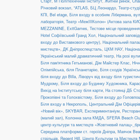
Старт
,
М Політехнічний Інститут
,
Житній ринок
,
Cha
Річковий вокзал
,
''ATLAS
,
БЦ Леонардо
,
Театр-студ
КПІ
,
Bel etage
,
Біля входу в особняк Лібермана, вул
лабораторія
,
Театр «МежIIIКолон» (Актова зала КИ
MEZZANINE
,
ExitGames
,
Тестове місце проведенн
Hotel Софіївський Гранд Хол
,
Національний заповід
входу до Виставкового центру)
,
Національний пала
мистецтв»
,
ДK Дніпроспецсталь
,
ЦКМ НАУ
,
Націона
Український малий драматичний театр
,
На розі вул
Біля пам'ятника Гетьманові
,
Дім Майстер Клас
,
Ніч
Олімпійська, біля Планетарію
,
Біля сходів Українс
біля входу до Billa
,
Ліворуч від входу біля туристич
Мудрому
,
Біля входу до Будинку Художника
,
Кара
Вихід на Інститутську біля карти
,
На стоянці ДБ Ст
Прокопівні та Голохвістому
,
Біля входу до Головпо
Біля входу в Некрополь
,
Центральний Дім Офіцері
«Новий вік»
,
SKYBAR
,
Експериментаніум
,
Рестора
(малий зал)
,
Колонна зала КМДА
,
SFERA Beach Club
центр культури та мистецтв «Жовтневий палац»_бр
Середина платформи ст. героїв Дніпра
,
Маячок Bea
стрільців
,
Regent Hill
,
Центр Культури та Мистецтв 