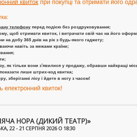
ронний квиток
при покупці та отримати його одра
тка:
крану телефону
перед подією без роздруковування;
ому, щоб отримати квиток, і витрачати свій час на його офор
 на добу 365 днів на рік з будь-якого гаджету;
аючи навіть за межами країни;
ування;
ти;
у, як тільки вони з'явилися у продажу, обравши найкращі міс
 показати лише штрих-код квитка;
у, зберіганні лісу і йдете в ногу з часом!
ь електронний квиток!
ЯЧА НОРА (ДИКИЙ ТЕАТР)»
, 22 - 21 СЕРПНЯ 2026 О 18:30