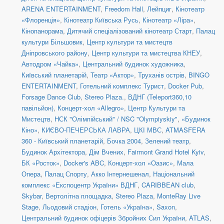
ARENA ENTERTAINMENT
,
Freedom Hall
,
Лейпциг
,
Кінотеатр
«Флоренція»
,
Кінотеатр Київська Русь
,
Кінотеатр «Ліра»
,
Кінопанорама
,
Дитячий спеціалізований кінотеатр Старт
,
Палац
культури Більшовик
,
Центр культури та мистецтв
Дніпровського району
,
Центр культури та мистецтва КНЕУ
,
Автодром «Чайка»
,
Центральний будинок художника
,
Київський планетарій
,
Театр «Актор»
,
Труханів острів
,
BINGO
ENTERTAINMENT
,
Готельний комплекс Турист
,
Docker Pub
,
Forsage Dance Club
,
Stereo Plaza.
,
ВДНГ (Teleport360,10
павільйон)
,
Концерт-хол «Allegro»
,
Центр Культури та
Мистецтв
,
НСК "Олімпійський" / NSC "Olympiyskiy"
,
«Будинок
Кіно»
,
КИЄВО-ПЕЧЕРСЬКА ЛАВРА
,
ЦКІ МВС
,
ATMASFERA
360 - Київський планетарій
,
Бочка 2004
,
Зелений театр
,
Будинок Архітектора
,
Дім Вчених
,
Fairmont Grand Hotel Kyiv
,
БК «Росток»
,
Docker's ABC
,
Концерт-хол «Оазис»
,
Мала
Опера
,
Палац Спорту
,
Акко Інтернешенал
,
Національний
комплекс «Експоцентр України» ВДНГ
,
CARIBBEAN club
,
Skybar
,
Вертолітна площадка
,
Stereo Plaza
,
MonteRay Live
Stage
,
Льодовий стадіон
,
Готель «Україна»
,
Saxon
,
Центральний будинок офіцерів Збройних Сил України
,
ATLAS
,