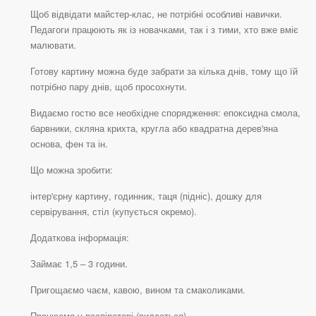
Щоб відвідати майстер-клас, не потрібні особливі навички.
Педагоги працюють як із новачками, так і з тими, хто вже вміє
малювати.
Готову картину можна буде забрати за кілька днів, тому що їй
потрібно пару днів, щоб просохнути.
Видаємо гостю все необхідне спорядження: епоксидна смола,
барвники, скляна крихта, кругла або квадратна дерев'яна
основа, фен та ін.
Що можна зробити:
інтер'єрну картину, годинник, таця (підніс), дошку для
сервірування, стіл (купується окремо).
Додаткова інформація:
Займає 1,5 – 3 години.
Пригощаємо чаєм, кавою, вином та смаколиками.
Працюємо у респіраторі (видається).