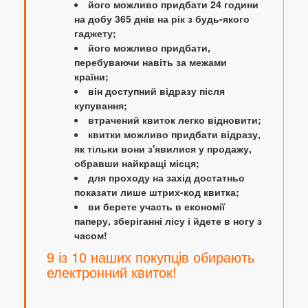
його можливо придбати 24 години
на добу 365 днів на рік з будь-якого
гаджету;
його можливо придбати,
перебуваючи навіть за межами
країни;
він доступний відразу після
купування;
втрачений квиток легко відновити;
квитки можливо придбати відразу,
як тільки вони з'явилися у продажу,
обравши найкращі місця;
для проходу на захід достатньо
показати лише штрих-код квитка;
ви берете участь в економії
паперу, зберіганні лісу і йдете в ногу з
часом!
9 із 10 наших покупців обирають
електронний квиток!