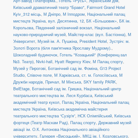
Арт-завод Платформа.
,
Готель «Русь»
,
Український дім
,
Київський драматичний театр "Браво"
,
Fairmont Grand Hotel
Kyiv_312 місць
,
М Дніпро
,
М Іпподром
,
Національний палац
мистецтв Україна
,
вул. Десятинна, 12
,
БК «Більшовик»
,
БК ім.
Корольова
,
Південний залізничний вокзал
,
Національний
науково-природничий музей
,
Майстер-клас (вул. Бастіонна)
,
М
Університет
,
Музей ім. А. Пушкіна
,
President Hotel
,
Зустріч: м.
Золоті Ворота (біля пам'ятника Ярославу Мудрому).
,
Шоколадний будиночок
,
Готель "Козацький" (Конференц-зал
№3. Театр)
,
Nivki-hall
,
Hyatt Regency Kiev
,
М Палац спорту
,
Музей у Пирогові
,
Ботанічний сад ім. Фоміна
,
G13 Project
Studio
,
Співоче поле
,
М Харківська
,
ст. м. Голосіївська
,
М
Дружби народів
,
Причал
,
М Мінська
,
SKY family PARK
,
BelEtage
,
Ботанічний сад ім. Гришка
,
Національний центр
театрального мистецтва ім. Леся Курбаса
,
Київський
академічний театр кукол
,
Палац Україна
,
Національний палац
мистецтв Україна
,
Київська академічна майстерня
театрального мистецтва “Сузір'я”
,
НСК Олімпійський
,
Київська
фортеця (Театр Маскам Рад)
,
Палац спорту
,
Державний музей
авіації ім. О.К. Антонова Національного авіаційного
університету
,
Галерея «Висоцький»
,
МКЦ ім. І. Козловського
,