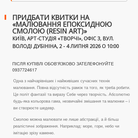
ПРИДБАТИ КВИТКИ НА
«МАЛЮВАННЯ ЕПОКСИДНОЮ
СМОЛОЮ (RESIN ART)»
КИЇВ, АРТ-СТУДІЯ «ТВОРЧІ», ОФІС 3, ВУЛ.
ВОЛОДІ ДУБІНІНА, 2 - 4 ЛИПНЯ 2026 О 10:00
ПІСЛЯ КУПІВЛІ ОБОВ'ЯЗКОВО ЗАТЕЛЕФОНУЙТЕ
0937724617
Одна з найчарівніших і найживіших сучасних технік
малювання. Повна відсутність рамок та того, як треба робити.
Це політ фантазії та виразу Себе через творчість. Абсолютно
будь-яка кольорова гама, незвичайні змішання та малюнки – і
ви створюєте шедевр.
Смолою можна малювати не лише абстракції, а й більш
реалістичні зображення. Наприклад: море, гори, небо чи
імітацію зрізу каменю.