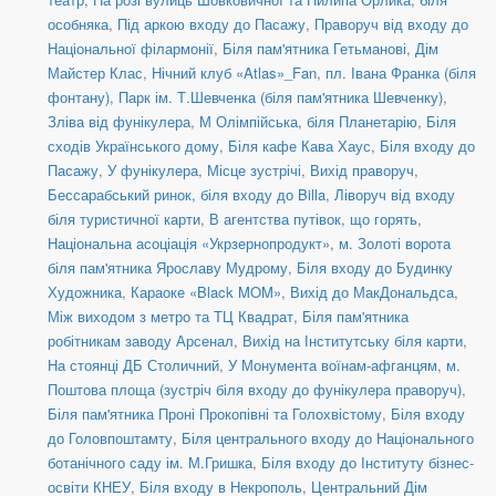
особняка
,
Під аркою входу до Пасажу
,
Праворуч від входу до
Національної філармонії
,
Біля пам'ятника Гетьманові
,
Дім
Майстер Клас
,
Нічний клуб «Atlas»_Fan
,
пл. Івана Франка (біля
фонтану)
,
Парк ім. Т.Шевченка (біля пам'ятника Шевченку)
,
Зліва від фунікулера
,
М Олімпійська, біля Планетарію
,
Біля
сходів Українського дому
,
Біля кафе Кава Хаус
,
Біля входу до
Пасажу
,
У фунікулера
,
Місце зустрічі
,
Вихід праворуч
,
Бессарабський ринок, біля входу до Billa
,
Ліворуч від входу
біля туристичної карти
,
В агентства путівок, що горять
,
Національна асоціація «Укрзернопродукт»
,
м. Золоті ворота
біля пам'ятника Ярославу Мудрому
,
Біля входу до Будинку
Художника
,
Караоке «Black MOM»
,
Вихід до МакДональдса
,
Між виходом з метро та ТЦ Квадрат
,
Біля пам'ятника
робітникам заводу Арсенал
,
Вихід на Інститутську біля карти
,
На стоянці ДБ Столичний
,
У Монумента воїнам-афганцям
,
м.
Поштова площа (зустріч біля входу до фунікулера праворуч)
,
Біля пам'ятника Проні Прокопівні та Голохвістому
,
Біля входу
до Головпоштамту
,
Біля центрального входу до Національного
ботанічного саду ім. М.Гришка
,
Біля входу до Інституту бізнес-
освіти КНЕУ
,
Біля входу в Некрополь
,
Центральний Дім