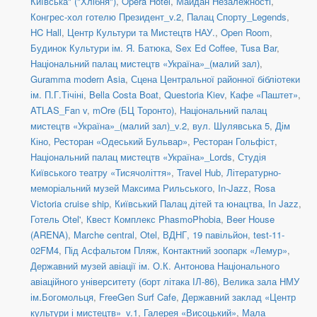
Київська" ("Хлібня")
,
Opera Hotel
,
Майдан Незалежності
,
Конгрес-хол готелю Президент_v.2
,
Палац Спорту_Legends
,
HC Hall
,
Центр Культури та Мистецтв НАУ.
,
Open Room
,
Будинок Культури ім. Я. Батюка
,
Sex Ed Coffee
,
Tusa Bar
,
Національний палац мистецтв «Україна»_(малий зал)
,
Guramma modern Asia
,
Сцена Центральної районної бібліотеки
ім. П.Г.Тічіні
,
Bella Costa Boat
,
Questoria Kiev
,
Кафе «Паштет»
,
ATLAS_Fan v
,
mOre (БЦ Торонто)
,
Національний палац
мистецтв «Україна»_(малий зал)_v.2
,
вул. Шулявська 5
,
Дім
Кіно
,
Ресторан «Одеський Бульвар»
,
Ресторан Гольфіст
,
Національний палац мистецтв «Україна»_Lords
,
Студія
Київського театру «Тисячоліття»
,
Travel Hub
,
Літературно-
меморіальний музей Максима Рильського
,
In-Jazz
,
Rosa
Victoria cruise ship
,
Київський Палац дітей та юнацтва
,
In Jazz
,
Готель Otel'
,
Квест Комплекс PhasmoPhobia
,
Beer House
(ARENA)
,
Marche central
,
Otel
,
ВДНГ, 19 павільйон
,
test-11-
02FM4
,
Під Асфальтом Пляж
,
Контактний зоопарк «Лемур»
,
Державний музей авіації ім. О.К. Антонова Національного
авіаційного університету (борт літака ІЛ-86)
,
Велика зала НМУ
ім.Богомольця
,
FreeGen Surf Cafe
,
Державний заклад «Центр
культури і мистецтв»_v.1
,
Галерея «Висоцький»
,
Мала