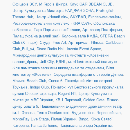
Офіцерів ЗСУ
,
М Героїв Дніпра
,
Клуб CARIBBEAN CLUB
,
Центр Культури та Мистецтв НАУ_ФАН ЗОНА
,
ProEnglish
Theatre Hub
,
Центр «Новий вік»
,
SKYBAR
,
Експериментаніум
,
Ресторанно-готельний комплекс «KRAKOW»
,
Оболонська
набережна
,
Парк Партизанської слави
,
Арт-завод Платформа
,
Палац Україна (малий зал)
,
Колонна зала КМДА
,
SFERA Beach
Club (Х - парк)
,
Студія Free Art
,
Арт-причал
,
Film.ua
,
Caribbean
Club_Full_v4
,
Disco Radio Hall
,
Inveria Event Space
,
Міжнародний центр культури та мистецтв «Жовтневий
палац»_бронь
,
Unit Сity
,
ВДНГ
,
м. «Політехнічний інститут»
біля пам'ятника загиблим викладачам та студентам
,
Біля
кінотеатру «Жовтень»
,
Середина платформи ст. героїв Дніпра
,
Маячок Beach Club
,
Сцена 6
,
Пішохідний міст на острові
Труханів
,
Indigo Club
,
Початок: кут Бехтерівського провулка та
вулиці Січових стрільців
,
Regent Hill
,
Центр Культури та
Мистецтв МВС України
,
КВЦ Парковий
,
Golden Gate
,
Бізнес-
центр Башта 5
,
Національний академічний драматичний театр
ім. І. Франка
,
Театр Особистості
,
Будинок кіно. Червоний зал
,
MonteRay Live Stage
,
Палац України
,
Bingo
,
Кірха Святої
Катерини
,
Fantastic home
,
Національна опера України ім.