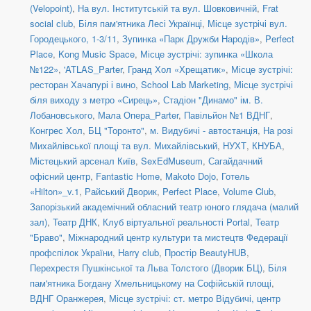
(Velopoint)
,
На вул. Інститутській та вул. Шовковичній
,
Frat
social сlub
,
Біля пам'ятника Лесі Українці
,
Місце зустрічі вул.
Городецького, 1-3/11
,
Зупинка «Парк Дружби Народів»
,
Perfect
Place
,
Kong Music Space
,
Місце зустрічі: зупинка «Школа
№122»
,
'ATLAS_Parter
,
Гранд Хол «Хрещатик»
,
Місце зустрічі:
ресторан Хачапурі і вино
,
School Lab Marketing
,
Місце зустрічі
біля виходу з метро «Сирець»
,
Стадіон "Динамо" ім. В.
Лобановського
,
Мала Опера_Parter
,
Павільйон №1 ВДНГ
,
Конгрес Хол
,
БЦ "Торонто"
,
м. Видубичі - автостанція
,
На розі
Михайлівської площі та вул. Михайлівський
,
НУХТ
,
КНУБА
,
Містецький арсенал Київ
,
SexEdMuseum
,
Сагайдачний
офісний центр
,
Fantastic Home
,
Makoto Dojo
,
Готель
«Hilton»_v.1
,
Райський Дворик
,
Perfect Place
,
Volume Club
,
Запорізький академічний обласний театр юного глядача (малий
зал)
,
Театр ДНК
,
Клуб віртуальної реальності Portal
,
Театр
"Браво"
,
Міжнародний центр культури та мистецтв Федерації
профспілок України
,
Harry club
,
Простір BeautyHUB
,
Перехрестя Пушкінської та Льва Толстого (Дворик БЦ)
,
Біля
пам'ятника Богдану Хмельницькому на Софійській площі
,
ВДНГ Оранжерея
,
Місце зустрічі: ст. метро Відубичі, центр