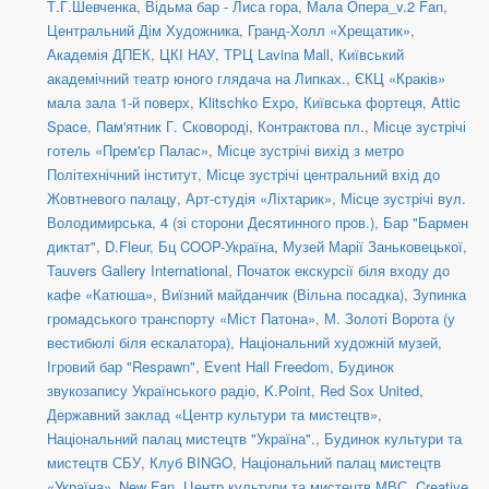
Т.Г.Шевченка
,
Відьма бар - Лиса гора
,
Мала Опера_v.2 Fan
,
Центральний Дім Художника
,
Гранд-Холл «Хрещатик»
,
Академія ДПЕК
,
ЦКІ НАУ
,
ТРЦ Lavina Mall
,
Київський
академічний театр юного глядача на Липках.
,
ЄКЦ «Краків»
мала зала 1-й поверх
,
Klitschko Expo
,
Київська фортеця
,
Attic
Space
,
Пам'ятник Г. Сковороді, Контрактова пл.
,
Місце зустрічі
готель «Прем'єр Палас»
,
Місце зустрічі вихід з метро
Політехнічний інститут
,
Місце зустрічі центральний вхід до
Жовтневого палацу
,
Арт-студія «Ліхтарик»
,
Місце зустрічі вул.
Володимирська, 4 (зі сторони Десятинного пров.)
,
Бар "Бармен
диктат"
,
D.Fleur
,
Бц COOP-Україна
,
Музей Марії Заньковецької
,
Tauvers Gallery International
,
Початок екскурсії біля входу до
кафе «Катюша»
,
Виїзний майданчик (Вільна посадка)
,
Зупинка
громадського транспорту «Міст Патона»
,
М. Золоті Ворота (у
вестибюлі біля ескалатора)
,
Національний художній музей
,
Ігровий бар "Respawn"
,
Event Hall Freedom
,
Будинок
звукозапису Українського радіо
,
K.Point
,
Red Sox United
,
Державний заклад «Центр культури та мистецтв»
,
Національний палац мистецтв "Україна".
,
Будинок культури та
мистецтв СБУ
,
Клуб BINGO
,
Національний палац мистецтв
«Україна»_New Fan
,
Центр культури та мистецтв МВС
,
Creative