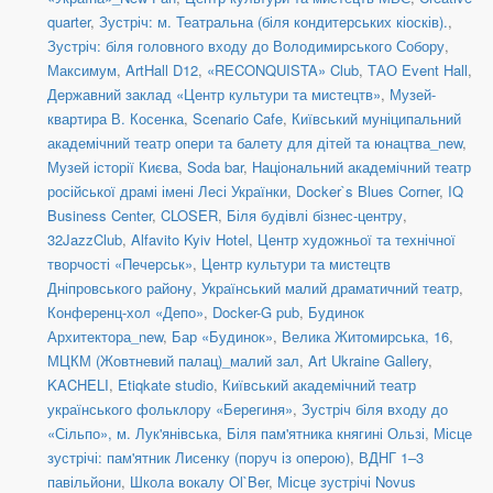
quarter
,
Зустріч: м. Театральна (біля кондитерських кіосків).
,
Зустріч: біля головного входу до Володимирського Собору
,
Максимум
,
ArtHall D12
,
«RECONQUISTA» Club
,
ТАО Event Hall
,
Державний заклад «Центр культури та мистецтв»
,
Музей-
квартира В. Косенка
,
Scenario Cafe
,
Київський муніципальний
академічний театр опери та балету для дітей та юнацтва_new
,
Музей історії Києва
,
Soda bar
,
Національний академічний театр
російської драмі імені Лесі Українки
,
Docker`s Blues Corner
,
IQ
Business Center
,
CLOSER
,
Біля будівлі бізнес-центру
,
32JazzClub
,
Alfavito Kyiv Hotel
,
Центр художньої та технічної
творчості «Печерськ»
,
Центр культури та мистецтв
Дніпровського району
,
Український малий драматичний театр
,
Конференц-хол «Депо»
,
Docker-G pub
,
Будинок
Архитектора_new
,
Бар «Будинок»
,
Велика Житомирська, 16
,
МЦКМ (Жовтневий палац)_малий зал
,
Art Ukraine Gallery
,
KACHELI
,
Etiqkate studio
,
Київський академічний театр
українського фольклору «Берегиня»
,
Зустріч біля входу до
«Сільпо», м. Лук'янівська
,
Біля пам'ятника княгині Ользі
,
Місце
зустрічі: пам'ятник Лисенку (поруч із оперою)
,
ВДНГ 1–3
павільйони
,
Школа вокалу Ol`Ber
,
Місце зустрічі Novus