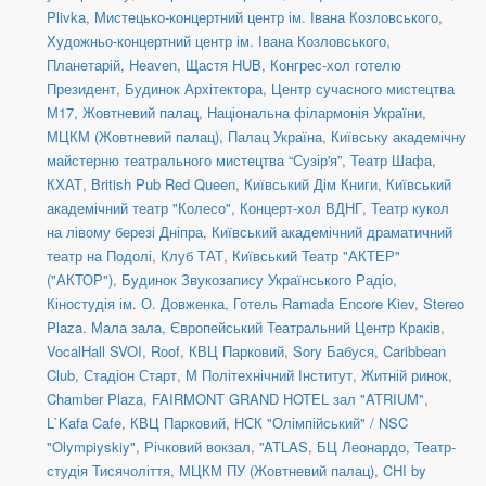
Plivka
,
Мистецько-концертний центр ім. Івана Козловського
,
Художньо-концертний центр ім. Івана Козловського
,
Планетарій
,
Heaven
,
Щастя HUB
,
Конгрес-хол готелю
Президент
,
Будинок Архітектора
,
Центр сучасного мистецтва
М17
,
Жовтневий палац
,
Національна філармонія України
,
МЦКМ (Жовтневий палац)
,
Палац Україна
,
Київську академічну
майстерню театрального мистецтва “Сузір'я”
,
Театр Шафа
,
КХАТ
,
British Pub Red Queen
,
Київський Дім Книги
,
Київський
академічний театр "Колесо"
,
Концерт-хол ВДНГ
,
Театр кукол
на лівому березі Дніпра
,
Київський академічний драматичний
театр на Подолі
,
Клуб ТАТ
,
Київський Театр "АКТЕР"
("АКТОР")
,
Будинок Звукозапису Українського Радіо
,
Кіностудія ім. О. Довженка
,
Готель Ramada Encore Kiev
,
Stereo
Plaza. Мала зала
,
Європейський Театральний Центр Краків
,
VocalHall SVOI
,
Roof
,
КВЦ Парковий
,
Sory Бабуся
,
Caribbean
Club
,
Стадіон Старт
,
М Політехнічний Інститут
,
Житній ринок
,
Chamber Plaza
,
FAIRMONT GRAND HOTEL зал "ATRIUM"
,
L`Kafa Cafe
,
КВЦ Парковий
,
НСК "Олімпійський" / NSC
"Olympiyskiy"
,
Річковий вокзал
,
''ATLAS
,
БЦ Леонардо
,
Театр-
студія Тисячоліття
,
МЦКМ ПУ (Жовтневий палац)
,
CHI by