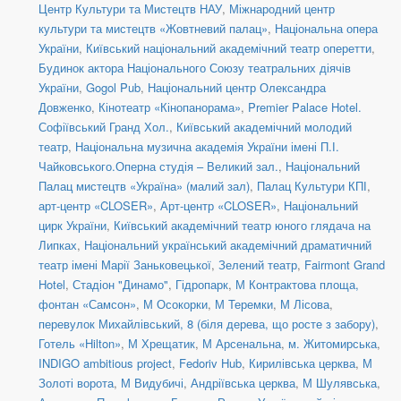
Центр Культури та Мистецтв НАУ
,
Міжнародний центр
культури та мистецтв «Жовтневий палац»
,
Національна опера
України
,
Київський національний академічний театр оперетти
,
Будинок актора Національного Союзу театральних діячів
України
,
Gogol Pub
,
Національний центр Олександра
Довженко
,
Кінотеатр «Кінопанорама»
,
Premier Palace Hotel.
Софіївський Гранд Хол.
,
Київський академічний молодий
театр
,
Національна музична академія України імені П.І.
Чайковського.Оперна студія – Великий зал.
,
Національний
Палац мистецтв «Україна» (малий зал)
,
Палац Культури КПІ
,
арт-центр «CLOSER»
,
Арт-центр «CLOSER»
,
Національний
цирк України
,
Київський академічний театр юного глядача на
Липках
,
Національний український академічний драматичний
театр імені Марії Заньковецької
,
Зелений театр
,
Fairmont Grand
Hotel
,
Стадіон "Динамо"
,
Гідропарк
,
М Контрактова площа,
фонтан «Самсон»
,
М Осокорки
,
М Теремки
,
М Лісова
,
перевулок Михайлівський, 8 (біля дерева, що росте з забору)
,
Готель «Hilton»
,
М Хрещатик
,
М Арсенальна
,
м. Житомирська
,
INDIGO ambitious project
,
Fedoriv Hub
,
Кирилівська церква
,
М
Золоті ворота
,
М Видубичі
,
Андріївська церква
,
М Шулявська
,