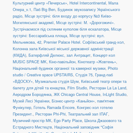
Культурний центр «Печерськ»
,
Hotel Intercontinental
,
Мала
Опера_v.1
,
Паб Big Ben
,
Будинок звукозапису Українського
радіо
,
Місце зустрічі: біля входу до корпусу №3 Київо-
Могилянської академії
,
Місце зустрічі: М. «Дорогожичі».
Зустрічаємося під скляним куполом біля ескалатора
,
Місце
зустрічі: Бессарабська площа
,
Місце зустрічі: вул.
Мельникова, 42
,
Premier Palace Hotel. Софіївський гранд-хол
,
Колонна зала Київської міської державної адміністрації
(КМДА)
,
Батерфляй Делюкс, зал Антрацит
,
Концерт-хол
MUSIC SPACE MK
,
Кіно-павільйон
,
Кінотеатр «Жовтень»
,
Національний будинок органної та камерної музики
,
Photo
studio / Creative space UPSTAIRS
,
Студія 75
,
Гранд-паб
«ВДОСКУ»
,
Музикальна студія Шум
,
Київський театр опери та
балету для дітей та юнацтва
,
Film Studio
,
Ресторан La La Land
,
Аеродром Бородянка
,
ЖК Chicago Central House
,
InLight Studio
,
Музей Лесі Українки
,
Бізнес-центр «Каньйон»
,
пам'ятник
Фунікулер
,
Готель Ramada Encore
,
Конгрес-хол готелю
Президент.
,
Ресторан Phi-Phi
,
Театральний зал ІПАГ
,
Музичний простір МК
,
Ego Party Place
,
Школа Джазового та
Естрадного Мистецтв
,
Національний заповідник "Софія