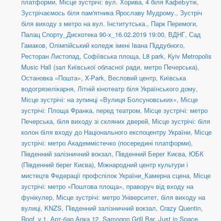
платформи
,
Місце зустрічі: вул. Хорива, 4 біля КафеБутік
,
Зустрічаємось біля пам'ятника Ярославу Мудрому.
,
Зустріч
біля виходу з метро на вул. Інститутська.
,
Парк Перемоги
,
Палац Спорту_Дискотека 90-х_16.02.2019 19:00
,
ВДНГ, Сад
Гамаков
,
Олімпійський коледж імені Івана Піддубного
,
Ресторан Листопад
,
Софіївська площа
,
L8 park
,
Kyiv Metropolis
Music Hall (зал Київської обласної ради, метро Печерська)
,
Остановка «Пошта»
,
X-Park
,
Весловий центр
,
Київська
водогрязелікарня
,
Літній кінотеатр біля Українського дому
,
Місце зустрічі: на зупинці «Вулиця Болсуновських»
,
Місце
зустрічі: Площа Франка, перед театром
,
Місце зустрічі: метро
Печерська, біля виходу зі скляних дверей
,
Місце зустрічі: біля
колон біля входу до Національного експоцентру України
,
Місце
зустрічі: метро Академмістечко (посередині платформи)
,
Південний залізничний вокзал
,
Південний Берег Києва
,
ЮБК
(Південний берег Києва)
,
Міжнародний центр культури і
мистецтв Федерації профспілок України_Камерна сцена
,
Місце
зустрічі: метро «Поштова площа», праворуч від входу на
фунікулер
,
Місце зустрічі: метро Університет, біля виходу на
вулиці
,
KNZS
,
Південний залізничний вокзал
,
Crazy Quentin
,
Roof_v.1
,
Арт-бар Арка 12
,
Samogon Grill Bar
,
Just in Space
,