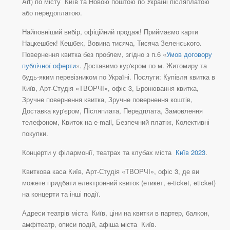
Art) по місту Київ та Новою поштою по Україні післяплатою
або передоплатою.
Найповніший вибір, офіційний продаж! Приймаємо карти
Нацкешбек! Кешбек, Вовина тисяча, Тисяча Зеленського.
Повернення квитка без проблем, згідно з п.6 «
Умов договору
публічної оферти
». Доставимо кур'єром по м. Житомиру та
будь-яким перевізником по Україні. Послуги: Купівля квитка в
Київ, Арт-Студія «ТВОРЧІ», офіс 3, Бронювання квитка,
Зручне повернення квитка, Зручне повернення коштів,
Доставка кур'єром, Післяплата, Передплата, Замовлення
телефоном, Квиток на e-mail, Безпечний платіж, Колективні
покупки.
Концерти у філармонії, театрах та клубах міста
Київ 2023
.
Квиткова каса Київ, Арт-Студія «ТВОРЧІ», офіс 3, де ви
можете придбати електронний квиток (етикет, e-ticket, eticket)
на концерти та інші події.
Адреси театрів міста Київ, ціни на квитки в партер, балкон,
амфітеатр, описи подій, афіша міста Київ.