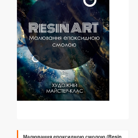
Малювання епоксидною смолою (Resin