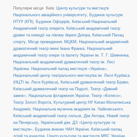
Популярні місця Київ:
Центр культури та мистецтв
Національного авіаційного університету
,
Будинок культури
НТУУ (КПІ)
,
Будинок Офіцерів
,
Київський Національний
Академічний театр оперети
,
Київський академічний театр
драми та комедії на лівому березі Дніпра
,
Київський Палац
спорту
,
Місце проведення: МЦКМ
,
Національний академічний
драматичний театр імені Івана Франка
,
Національний
академічний театр опери та балету України ім. Т. Г. Шевченка
,
Національний академічний драматичний театр ім. Лесі
Українки
,
Національний палац мистецтв «Україна»
,
Національний центр театрального мистецтва ім. Леся Курбаса
(НЦТІ ім. Леся Курбаса)
,
Київський драматичний театр Браво
,
Київський драматичний театр на Подолі
,
Театр «Дивний
замок»
,
Національна філармонія України
,
Театр «Колесо»
,
Театр Золоті Ворота
,
Культурний центр НУ Києво-Могилянська
Академія
,
Національна музична академія ім. Чайковського
,
Київський академічний театр ляльок
,
Дім Актора
,
Новий театр
на Печерську
,
Український дім
,
ДЗ «Центр культури та
мистецтв»
,
Будинок вчених НАН України
,
Київський палац
дітей та юнацтва
,
Центр культури та мистецтв МВС України
,