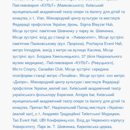
Паб-пивоварня «КУЛЬТ» (Маяковського)
,
Київський
муніципальний академічний театр опери та балету для дітей та
юнацтва_v.1
,
Vian
,
Міжнародний центр культури та мистецтв
Федерації профспілок України_бронь
,
Sigma Bleyzer Hub
,
Місце зустрічі: пам'ятник Шевченку у парку ім. Шевченка
,
Місце зустрічі: вхід до станції м. «Університет»
,
Місце зустрічі:
пам'ятник Паніковському (вул. Прорізна)
,
Pochayna Event Hall
,
метро Іпподром, вихід з метро на вулицю Касіяна
,
Місце
зустрічі: вул. Богдана Хмельницького, 37 (біля Національного
музею медицини).
,
Паб-пивоварня «КУЛЬТ» (Ревуцького)
,
Місто Спорту
,
Canadian Club
,
Місце зустрічі: середина
платформи станції метро «Почайна»
,
Місце зустрічі: хол метро
«Дніпро»
,
Міжнародний центр культури і мистецтв Федерації
профспілок України_малий зал
,
Київський академічний театр
українського фольклору Берегиня
,
Amigos bar
,
Київський
муніципальний академічний театр опери та балету для дітей та
юнацтва
,
Причал №7
,
Національний Палац мистецтв «Україна»
(малий зал)_v.1
,
Академія Традиційної Тибетської Медицини
,
Tao Event Hall
,
UBI Конференц-хол
,
Вхід до Червоного корпусу
Університету
,
Парк ім. Т. Шевченка
,
Кирилівська церква
,