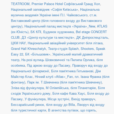
TEATROOM
,
Premier Palace Hotel Софіївський Гранд Хол
,
Національний заповідник «Софія Київська»
,
Національна
музична академія України імені П.І. Чайковського
,
ст.м.
Виставковий центр (біля головного входу до Виставкового
центру)
,
Національний палац мистецтв «Україна»_New
,
ATLAS
(ex-Юність)
,
БК КПІ
,
Будинок художника
,
Bel etage CONCERT
CLUB
,
ДЗ «Центр культури та мистецтв»
,
ДK Дніпроспецсталь
,
ЦКМ НАУ
,
Національний авіаційний університет біля літака
,
Grand Hall Khreschatyk
,
Театр-студія Splash
,
Shooters, Speak
Easy 22
,
БК «Більшовик»
,
Український малий драматичний
театр
,
На розі вулиць Шовковичної та Пилипа Орлика, біля
особняка
,
Під аркою входу до Пасажу
,
Праворуч від входу до
Національної філармонії
,
Біля пам'ятника Гетьманові
,
Дім
Майстер Клас
,
Нічний клуб «Atlas»_Fan
,
пл. Івана Франка (біля
фонтану)
,
Парк ім. Т.Шевченка (біля пам'ятника Шевченку)
,
Зліва від фунікулера
,
М Олімпійська, біля Планетарію
,
Біля
сходів Українського дому
,
Біля кафе Кава Хаус
,
Біля входу до
Пасажу
,
У фунікулера
,
Місце зустрічі
,
Вихід праворуч
,
Бессарабський ринок, біля входу до Billa
,
Ліворуч від входу
біля туристичної карти
,
В агентства путівок, що горять
,