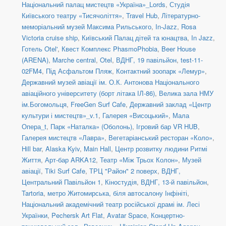
Національний палац мистецтв «Україна»_Lords
,
Студія
Київського театру «Тисячоліття»
,
Travel Hub
,
Літературно-
меморіальний музей Максима Рильського
,
In-Jazz
,
Rosa
Victoria cruise ship
,
Київський Палац дітей та юнацтва
,
In Jazz
,
Готель Otel'
,
Квест Комплекс PhasmoPhobia
,
Beer House
(ARENA)
,
Marche central
,
Otel
,
ВДНГ, 19 павільйон
,
test-11-
02FM4
,
Під Асфальтом Пляж
,
Контактний зоопарк «Лемур»
,
Державний музей авіації ім. О.К. Антонова Національного
авіаційного університету (борт літака ІЛ-86)
,
Велика зала НМУ
ім.Богомольця
,
FreeGen Surf Cafe
,
Державний заклад «Центр
культури і мистецтв»_v.1
,
Галерея «Висоцький»
,
Мала
Опера_t
,
Парк «Наталка» (Оболонь)
,
Ігровий бар VR HUB
,
Галерея мистецтв «Лавра»
,
Вегетаріанський ресторан «Коло»
,
Hill bar
,
Alaska Kyiv
,
Main Hall
,
Центр розвитку людини Ритмі
Життя
,
Арт-бар ARKA12
,
Театр «Між Трьох Колон»
,
Музей
авіації
,
Tiki Surf Cafe
,
ТРЦ "Район" 2 поверх
,
ВДНГ,
Центральний Павільйон 1
,
Кіностудія
,
ВДНГ, 13-й павільйон
,
Tartoria
,
метро Житомирська, біля автосалону Інфініті
,
Національний академічний театр російської драмі ім. Лесі
Українки
,
Pechersk Art Flat
,
Avatar Space
,
Концертно-