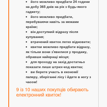
його можливо придбати 24 години
на добу 365 днів на рік з будь-якого
гаджету;
його можливо придбати,
перебуваючи навіть за межами
країни;
він доступний відразу після
купування;
втрачений квиток легко відновити;
квитки можливо придбати відразу,
як тільки вони з'явилися у продажу,
обравши найкращі місця;
для проходу на захід достатньо
показати лише штрих-код квитка;
ви берете участь в економії
паперу, зберіганні лісу і йдете в ногу з
часом!
9 із 10 наших покупців обирають
електронний квиток!