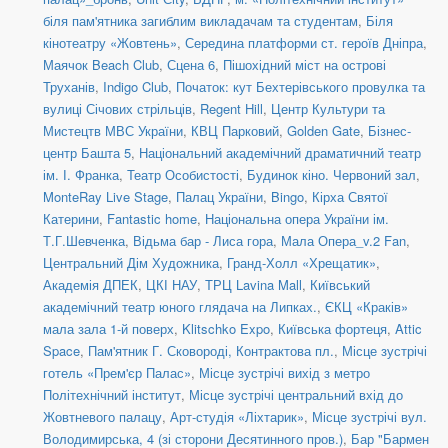
біля пам'ятника загиблим викладачам та студентам
,
Біля
кінотеатру «Жовтень»
,
Середина платформи ст. героїв Дніпра
,
Маячок Beach Club
,
Сцена 6
,
Пішохідний міст на острові
Труханів
,
Indigo Club
,
Початок: кут Бехтерівського провулка та
вулиці Січових стрільців
,
Regent Hill
,
Центр Культури та
Мистецтв МВС України
,
КВЦ Парковий
,
Golden Gate
,
Бізнес-
центр Башта 5
,
Національний академічний драматичний театр
ім. І. Франка
,
Театр Особистості
,
Будинок кіно. Червоний зал
,
MonteRay Live Stage
,
Палац України
,
Bingo
,
Кірха Святої
Катерини
,
Fantastic home
,
Національна опера України ім.
Т.Г.Шевченка
,
Відьма бар - Лиса гора
,
Мала Опера_v.2 Fan
,
Центральний Дім Художника
,
Гранд-Холл «Хрещатик»
,
Академія ДПЕК
,
ЦКІ НАУ
,
ТРЦ Lavina Mall
,
Київський
академічний театр юного глядача на Липках.
,
ЄКЦ «Краків»
мала зала 1-й поверх
,
Klitschko Expo
,
Київська фортеця
,
Attic
Space
,
Пам'ятник Г. Сковороді, Контрактова пл.
,
Місце зустрічі
готель «Прем'єр Палас»
,
Місце зустрічі вихід з метро
Політехнічний інститут
,
Місце зустрічі центральний вхід до
Жовтневого палацу
,
Арт-студія «Ліхтарик»
,
Місце зустрічі вул.
Володимирська, 4 (зі сторони Десятинного пров.)
,
Бар "Бармен