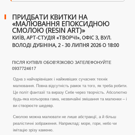
ПРИДБАТИ КВИТКИ НА
«МАЛЮВАННЯ ЕПОКСИДНОЮ
СМОЛОЮ (RESIN ART)»
КИЇВ, АРТ-СТУДІЯ «ТВОРЧІ», ОФІС 3, ВУЛ.
ВОЛОДІ ДУБІНІНА, 2 - 30 ЛИПНЯ 2026 О 18:00
ПІСЛЯ КУПІВЛІ ОБОВ'ЯЗКОВО ЗАТЕЛЕФОНУЙТЕ
0937724617
Одна з найчарівніших і найживіших сучасних технік
малювання. Повна відсутність рамок та того, як треба робити.
Це політ фантазії та виразу Себе через творчість. Абсолютно
будь-яка кольорова гама, незвичайні змішання та малюнки – і
ви створюєте шедевр.
Смолою можна малювати не лише абстракції, а й більш
реалістичні зображення. Наприклад: море, гори, небо чи
імітацію зрізу каменю.