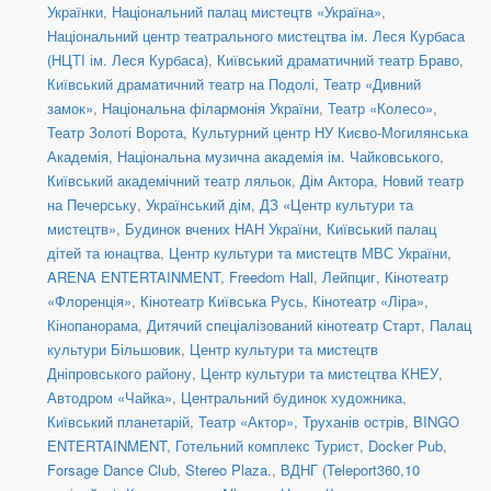
Українки
,
Національний палац мистецтв «Україна»
,
Національний центр театрального мистецтва ім. Леся Курбаса
(НЦТІ ім. Леся Курбаса)
,
Київський драматичний театр Браво
,
Київський драматичний театр на Подолі
,
Театр «Дивний
замок»
,
Національна філармонія України
,
Театр «Колесо»
,
Театр Золоті Ворота
,
Культурний центр НУ Києво-Могилянська
Академія
,
Національна музична академія ім. Чайковського
,
Київський академічний театр ляльок
,
Дім Актора
,
Новий театр
на Печерську
,
Український дім
,
ДЗ «Центр культури та
мистецтв»
,
Будинок вчених НАН України
,
Київський палац
дітей та юнацтва
,
Центр культури та мистецтв МВС України
,
ARENA ENTERTAINMENT
,
Freedom Hall
,
Лейпциг
,
Кінотеатр
«Флоренція»
,
Кінотеатр Київська Русь
,
Кінотеатр «Ліра»
,
Кінопанорама
,
Дитячий спеціалізований кінотеатр Старт
,
Палац
культури Більшовик
,
Центр культури та мистецтв
Дніпровського району
,
Центр культури та мистецтва КНЕУ
,
Автодром «Чайка»
,
Центральний будинок художника
,
Київський планетарій
,
Театр «Актор»
,
Труханів острів
,
BINGO
ENTERTAINMENT
,
Готельний комплекс Турист
,
Docker Pub
,
Forsage Dance Club
,
Stereo Plaza.
,
ВДНГ (Teleport360,10