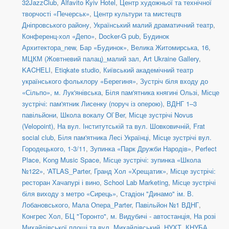
32JazzClub
,
Alfavito Kyiv Hotel
,
Центр художньої та технічної
творчості «Печерськ»
,
Центр культури та мистецтв
Дніпровського району
,
Український малий драматичний театр
,
Конференц-хол «Депо»
,
Docker-G pub
,
Будинок
Архитектора_new
,
Бар «Будинок»
,
Велика Житомирська, 16
,
МЦКМ (Жовтневий палац)_малий зал
,
Art Ukraine Gallery
,
KACHELI
,
Etiqkate studio
,
Київський академічний театр
українського фольклору «Берегиня»
,
Зустріч біля входу до
«Сільпо», м. Лук'янівська
,
Біля пам'ятника княгині Ользі
,
Місце
зустрічі: пам'ятник Лисенку (поруч із оперою)
,
ВДНГ 1–3
павільйони
,
Школа вокалу Ol`Ber
,
Місце зустрічі Novus
(Velopoint)
,
На вул. Інститутській та вул. Шовковичній
,
Frat
social сlub
,
Біля пам'ятника Лесі Українці
,
Місце зустрічі вул.
Городецького, 1-3/11
,
Зупинка «Парк Дружби Народів»
,
Perfect
Place
,
Kong Music Space
,
Місце зустрічі: зупинка «Школа
№122»
,
'ATLAS_Parter
,
Гранд Хол «Хрещатик»
,
Місце зустрічі:
ресторан Хачапурі і вино
,
School Lab Marketing
,
Місце зустрічі
біля виходу з метро «Сирець»
,
Стадіон "Динамо" ім. В.
Лобановського
,
Мала Опера_Parter
,
Павільйон №1 ВДНГ
,
Конгрес Хол
,
БЦ "Торонто"
,
м. Видубичі - автостанція
,
На розі
Михайлівської площі та вул. Михайлівський
,
НУХТ
,
КНУБА
,