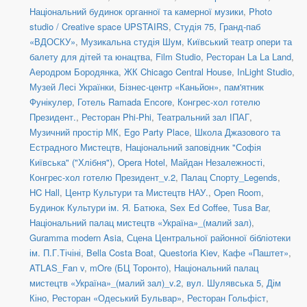
Національний будинок органної та камерної музики
,
Photo
studio / Creative space UPSTAIRS
,
Студія 75
,
Гранд-паб
«ВДОСКУ»
,
Музикальна студія Шум
,
Київський театр опери та
балету для дітей та юнацтва
,
Film Studio
,
Ресторан La La Land
,
Аеродром Бородянка
,
ЖК Chicago Central House
,
InLight Studio
,
Музей Лесі Українки
,
Бізнес-центр «Каньйон»
,
пам'ятник
Фунікулер
,
Готель Ramada Encore
,
Конгрес-хол готелю
Президент.
,
Ресторан Phi-Phi
,
Театральний зал ІПАГ
,
Музичний простір МК
,
Ego Party Place
,
Школа Джазового та
Естрадного Мистецтв
,
Національний заповідник "Софія
Київська" ("Хлібня")
,
Opera Hotel
,
Майдан Незалежності
,
Конгрес-хол готелю Президент_v.2
,
Палац Спорту_Legends
,
HC Hall
,
Центр Культури та Мистецтв НАУ.
,
Open Room
,
Будинок Культури ім. Я. Батюка
,
Sex Ed Coffee
,
Tusa Bar
,
Національний палац мистецтв «Україна»_(малий зал)
,
Guramma modern Asia
,
Сцена Центральної районної бібліотеки
ім. П.Г.Тічіні
,
Bella Costa Boat
,
Questoria Kiev
,
Кафе «Паштет»
,
ATLAS_Fan v
,
mOre (БЦ Торонто)
,
Національний палац
мистецтв «Україна»_(малий зал)_v.2
,
вул. Шулявська 5
,
Дім
Кіно
,
Ресторан «Одеський Бульвар»
,
Ресторан Гольфіст
,