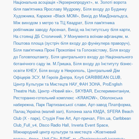
Національна асоціація «Укрзернопродукт»
,
м. Золоті ворота
біля пам'ятника Ярославу Мудрому
,
Біля входу до Будинку
Художника
,
Караоке «Black MOM»
,
Вихід до МакДональдса
,
Між виходом з метро та ТЦ Квадрат
,
Біля пам'ятника
робітникам заводу Арсенал
,
Вихід на Інститутську біля карти
,
На стоянці ДБ Столичний
,
У Монумента воїнам-афганцям
,
м.
Поштова площа (зустріч біля входу до фунікулера праворуч)
,
Біля пам'ятника Проні Прокопівні та Голохвістому
,
Біля входу
до Головпоштамту
,
Біля центрального входу до Національного
ботанічного саду ім. М.Гришка
,
Біля входу до Інституту бізнес-
освіти КНЕУ
,
Біля входу в Некрополь
,
Центральний Дім
Офіцерів ЗСУ
,
М Героїв Дніпра
,
Клуб CARIBBEAN CLUB
,
Центр Культури та Мистецтв НАУ_ФАН ЗОНА
,
ProEnglish
Theatre Hub
,
Центр «Новий вік»
,
SKYBAR
,
Експериментаніум
,
Ресторанно-готельний комплекс «KRAKOW»
,
Оболонська
набережна
,
Парк Партизанської слави
,
Арт-завод Платформа
,
Палац Україна (малий зал)
,
Колонна зала КМДА
,
SFERA Beach
Club (Х - парк)
,
Студія Free Art
,
Арт-причал
,
Film.ua
,
Caribbean
Club_Full_v4
,
Disco Radio Hall
,
Inveria Event Space
,
Міжнародний центр культури та мистецтв «Жовтневий
палац»_бронь
,
Unit Сity
,
ВДНГ
,
м. «Політехнічний інститут»