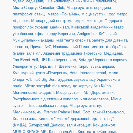
музею медицини).
,
Паб-пивоварня «КУЛЬТ» (Ревуцького)
,
Місто Спорту
,
Canadian Club
,
Місце зустрічі: середина
платформи станції метро «Почайна»
,
Місце зустрічі: хол метро
«Дніпро»
,
Міжнародний центр культури і мистецтв Федерації
профспілок України_малий зал
,
Київський академічний театр
українського фольклору Берегиня
,
Amigos bar
,
Київський
муніципальний академічний театр опери та балету для дітей та
юнацтва
,
Причал №7
,
Національний Палац мистецтв «Україна»
(малий зал)_v.1
,
Академія Традиційної Тибетської Медицини
,
Tao Event Hall
,
UBI Конференц-хол
,
Вхід до Червоного корпусу
Університету
,
Парк ім. Т. Шевченка
,
Кирилівська церква
,
Культурний центр «Печерськ»
,
Hotel Intercontinental
,
Мала
Опера_v.1
,
Паб Big Ben
,
Будинок звукозапису Українського
радіо
,
Місце зустрічі: біля входу до корпусу №3 Київо-
Могилянської академії
,
Місце зустрічі: М. «Дорогожичі».
Зустрічаємося під скляним куполом біля ескалатора
,
Місце
зустрічі: Бессарабська площа
,
Місце зустрічі: вул.
Мельникова, 42
,
Premier Palace Hotel. Софіївський гранд-хол
,
Колонна зала Київської міської державної адміністрації
(КМДА)
,
Батерфляй Делюкс, зал Антрацит
,
Концерт-хол
MUSIC SPACE MK
,
Кіно-павільйон
,
Кінотеатр «Жовтень»
,