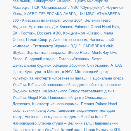
павільйон)
,
Концерт-хол «Allegro»
,
Центр Культури та
Мистецтв
,
НСК "Олімпійський" / NSC "Olympiyskiy"
,
«Будинок
Кіно»
,
КИЄВО-ПЕЧЕРСЬКА ЛАВРА
,
ЦКІ МВС
,
ATMASFERA
360 - Київський планетарій
,
Бочка 2004
,
Зелений театр
,
Будинок Архітектора
,
Дім Вчених
,
Fairmont Grand Hotel Kyiv
,
БК «Росток»
,
Docker's ABC
,
Концерт-хол «Оазис»
,
Мала
Опера
,
Палац Спорту
,
Акко Інтернешенал
,
Національний
комплекс «Експоцентр України» ВДНГ
,
CARIBBEAN club
,
Skybar
,
Вертолітна площадка
,
Stereo Plaza
,
MonteRay Live
Stage
,
Льодовий стадіон
,
Готель «Україна»
,
Saxon
,
Центральний будинок офіцерів Збройних Сил України
,
ATLAS
,
Центр Культури та Мистецтв НАУ
,
Міжнародний центр
культури та мистецтв «Жовтневий палац»
,
Національна опера
України
,
Київський національний академічний театр оперетти
,
Будинок актора Національного Союзу театральних діячів
України
,
Gogol Pub
,
Національний центр Олександра
Довженко
,
Кінотеатр «Кінопанорама»
,
Premier Palace Hotel.
Софіївський Гранд Хол.
,
Київський академічний молодий
театр
,
Національна музична академія України імені П.І.
Чайковського.Оперна студія – Великий зал.
,
Національний
Палац мистецтв «Україна» (малий зал)
,
Палац Культури КПІ
,