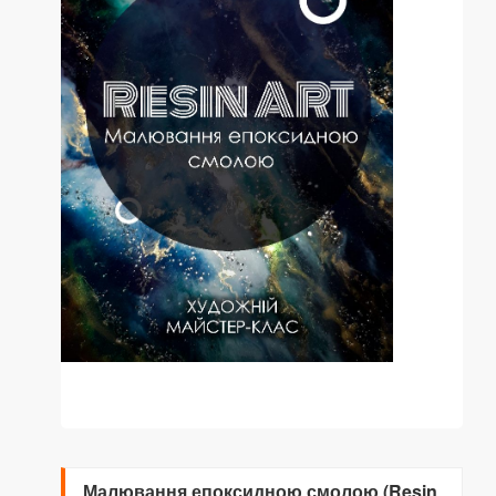
Малювання епоксидною смолою (Resin