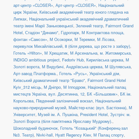
арт-центр «CLOSER»
,
Арт-центр «CLOSER»
,
Національний
цирк України
,
Київський академічний театр юного глядача на
Липках
,
Національний український академічний драматичний
театр імені Марії Заньковецької
,
Зелений театр
,
Fairmont Grand
Hotel
,
Стадіон "Динамо"
,
Гідропарк
,
М Контрактова площа,
фонтан «Самсон»
,
М Осокорки
,
М Теремки
,
М Лісова
,
перевулок Михайлівський, 8 (біля дерева, що росте з забору)
,
Готель «Hilton»
,
М Хрещатик
,
М Арсенальна
,
м. Житомирська
,
INDIGO ambitious project
,
Fedoriv Hub
,
Кирилівська церква
,
М
Золоті ворота
,
М Видубичі
,
Андріївська церква
,
М Шулявська
,
Арт-завод Платформа.
,
Готель «Русь»
,
Український дім
,
Київський драматичний театр "Браво"
,
Fairmont Grand Hotel
Kyiv_312 місць
,
М Дніпро
,
М Іпподром
,
Національний палац
мистецтв Україна
,
вул. Десятинна, 12
,
БК «Більшовик»
,
БК ім.
Корольова
,
Південний залізничний вокзал
,
Національний
науково-природничий музей
,
Майстер-клас (вул. Бастіонна)
,
М
Університет
,
Музей ім. А. Пушкіна
,
President Hotel
,
Зустріч: м.
Золоті Ворота (біля пам'ятника Ярославу Мудрому).
,
Шоколадний будиночок
,
Готель "Козацький" (Конференц-зал
№3. Театр)
,
Nivki-hall
,
Hyatt Regency Kiev
,
М Палац спорту
,