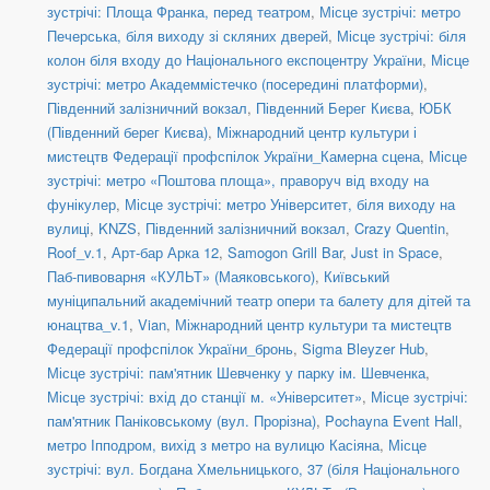
зустрічі: Площа Франка, перед театром
,
Місце зустрічі: метро
Печерська, біля виходу зі скляних дверей
,
Місце зустрічі: біля
колон біля входу до Національного експоцентру України
,
Місце
зустрічі: метро Академмістечко (посередині платформи)
,
Південний залізничний вокзал
,
Південний Берег Києва
,
ЮБК
(Південний берег Києва)
,
Міжнародний центр культури і
мистецтв Федерації профспілок України_Камерна сцена
,
Місце
зустрічі: метро «Поштова площа», праворуч від входу на
фунікулер
,
Місце зустрічі: метро Університет, біля виходу на
вулиці
,
KNZS
,
Південний залізничний вокзал
,
Crazy Quentin
,
Roof_v.1
,
Арт-бар Арка 12
,
Samogon Grill Bar
,
Just in Space
,
Паб-пивоварня «КУЛЬТ» (Маяковського)
,
Київський
муніципальний академічний театр опери та балету для дітей та
юнацтва_v.1
,
Vian
,
Міжнародний центр культури та мистецтв
Федерації профспілок України_бронь
,
Sigma Bleyzer Hub
,
Місце зустрічі: пам'ятник Шевченку у парку ім. Шевченка
,
Місце зустрічі: вхід до станції м. «Університет»
,
Місце зустрічі:
пам'ятник Паніковському (вул. Прорізна)
,
Pochayna Event Hall
,
метро Іпподром, вихід з метро на вулицю Касіяна
,
Місце
зустрічі: вул. Богдана Хмельницького, 37 (біля Національного