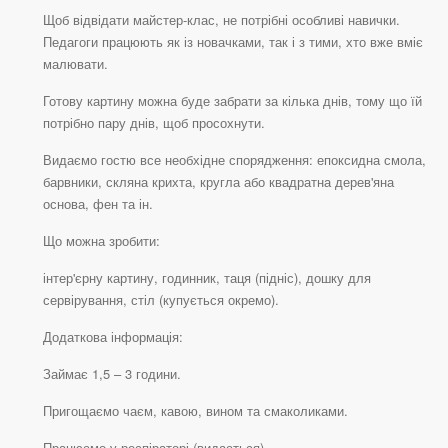
Щоб відвідати майстер-клас, не потрібні особливі навички.
Педагоги працюють як із новачками, так і з тими, хто вже вміє
малювати.
Готову картину можна буде забрати за кілька днів, тому що їй
потрібно пару днів, щоб просохнути.
Видаємо гостю все необхідне спорядження: епоксидна смола,
барвники, скляна крихта, кругла або квадратна дерев'яна
основа, фен та ін.
Що можна зробити:
інтер'єрну картину, годинник, таця (підніс), дошку для
сервірування, стіл (купується окремо).
Додаткова інформація:
Займає 1,5 – 3 години.
Пригощаємо чаєм, кавою, вином та смаколиками.
Працюємо у респіраторі (видається).