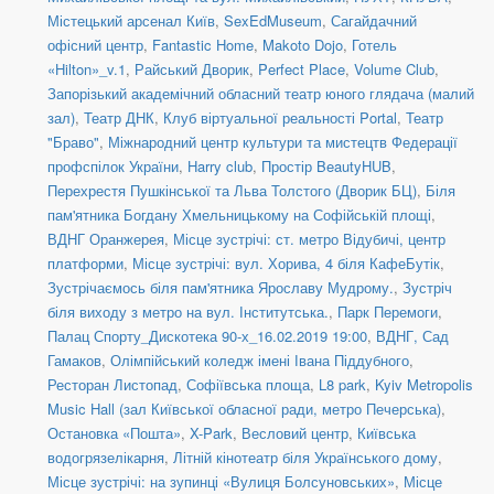
Містецький арсенал Київ
,
SexEdMuseum
,
Сагайдачний
офісний центр
,
Fantastic Home
,
Makoto Dojo
,
Готель
«Hilton»_v.1
,
Райський Дворик
,
Perfect Place
,
Volume Club
,
Запорізький академічний обласний театр юного глядача (малий
зал)
,
Театр ДНК
,
Клуб віртуальної реальності Portal
,
Театр
"Браво"
,
Міжнародний центр культури та мистецтв Федерації
профспілок України
,
Harry club
,
Простір BeautyHUB
,
Перехрестя Пушкінської та Льва Толстого (Дворик БЦ)
,
Біля
пам'ятника Богдану Хмельницькому на Софійській площі
,
ВДНГ Оранжерея
,
Місце зустрічі: ст. метро Відубичі, центр
платформи
,
Місце зустрічі: вул. Хорива, 4 біля КафеБутік
,
Зустрічаємось біля пам'ятника Ярославу Мудрому.
,
Зустріч
біля виходу з метро на вул. Інститутська.
,
Парк Перемоги
,
Палац Спорту_Дискотека 90-х_16.02.2019 19:00
,
ВДНГ, Сад
Гамаков
,
Олімпійський коледж імені Івана Піддубного
,
Ресторан Листопад
,
Софіївська площа
,
L8 park
,
Kyiv Metropolis
Music Hall (зал Київської обласної ради, метро Печерська)
,
Остановка «Пошта»
,
X-Park
,
Весловий центр
,
Київська
водогрязелікарня
,
Літній кінотеатр біля Українського дому
,
Місце зустрічі: на зупинці «Вулиця Болсуновських»
,
Місце