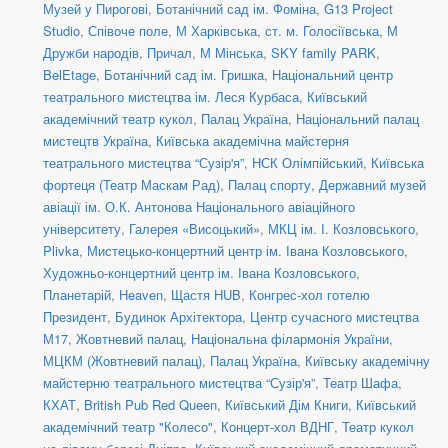
Музей у Пирогові
,
Ботанічний сад ім. Фоміна
,
G13 Project
Studio
,
Співоче поле
,
М Харківська
,
ст. м. Голосіївська
,
М
Дружби народів
,
Причал
,
М Мінська
,
SKY family PARK
,
BelEtage
,
Ботанічний сад ім. Гришка
,
Національний центр
театрального мистецтва ім. Леся Курбаса
,
Київський
академічний театр кукол
,
Палац Україна
,
Національний палац
мистецтв Україна
,
Київська академічна майстерня
театрального мистецтва “Сузір'я”
,
НСК Олімпійський
,
Київська
фортеця (Театр Маскам Рад)
,
Палац спорту
,
Державний музей
авіації ім. О.К. Антонова Національного авіаційного
університету
,
Галерея «Висоцький»
,
МКЦ ім. І. Козловського
,
Plivka
,
Мистецько-концертний центр ім. Івана Козловського
,
Художньо-концертний центр ім. Івана Козловського
,
Планетарій
,
Heaven
,
Щастя HUB
,
Конгрес-хол готелю
Президент
,
Будинок Архітектора
,
Центр сучасного мистецтва
М17
,
Жовтневий палац
,
Національна філармонія України
,
МЦКМ (Жовтневий палац)
,
Палац Україна
,
Київську академічну
майстерню театрального мистецтва “Сузір'я”
,
Театр Шафа
,
КХАТ
,
British Pub Red Queen
,
Київський Дім Книги
,
Київський
академічний театр "Колесо"
,
Концерт-хол ВДНГ
,
Театр кукол