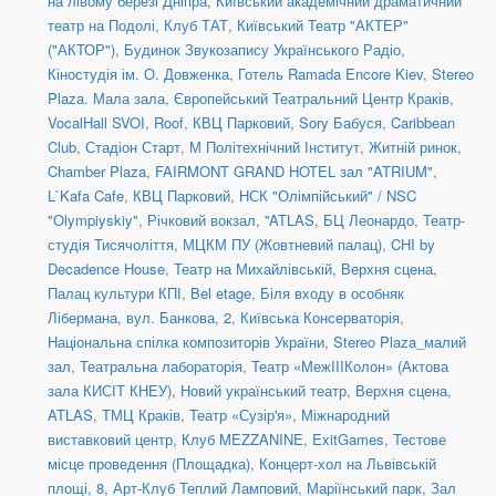
на лівому березі Дніпра
,
Київський академічний драматичний
театр на Подолі
,
Клуб ТАТ
,
Київський Театр "АКТЕР"
("АКТОР")
,
Будинок Звукозапису Українського Радіо
,
Кіностудія ім. О. Довженка
,
Готель Ramada Encore Kiev
,
Stereo
Plaza. Мала зала
,
Європейський Театральний Центр Краків
,
VocalHall SVOI
,
Roof
,
КВЦ Парковий
,
Sory Бабуся
,
Caribbean
Club
,
Стадіон Старт
,
М Політехнічний Інститут
,
Житній ринок
,
Chamber Plaza
,
FAIRMONT GRAND HOTEL зал "ATRIUM"
,
L`Kafa Cafe
,
КВЦ Парковий
,
НСК "Олімпійський" / NSC
"Olympiyskiy"
,
Річковий вокзал
,
''ATLAS
,
БЦ Леонардо
,
Театр-
студія Тисячоліття
,
МЦКМ ПУ (Жовтневий палац)
,
CHI by
Decadence House
,
Театр на Михайлівській, Верхня сцена
,
Палац культури КПІ
,
Bel etage
,
Біля входу в особняк
Лібермана, вул. Банкова, 2
,
Київська Консерваторія
,
Національна спілка композиторів України
,
Stereo Plaza_малий
зал
,
Театральна лабораторія
,
Театр «МежIIIКолон» (Актова
зала КИСІТ КНЕУ)
,
Новий український театр, Верхня сцена
,
ATLAS
,
ТМЦ Краків
,
Театр «Сузір'я»
,
Міжнародний
виставковий центр
,
Клуб MEZZANINE
,
ExitGames
,
Тестове
місце проведення (Площадка)
,
Концерт-хол на Львівській
площі, 8
,
Арт-Клуб Теплий Ламповий
,
Маріїнський парк
,
Зал