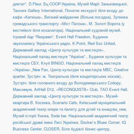
диктат"
,
D.Fleur
,
Бц COOP-Україна
,
Музей Марії Заньковецької
,
Tauvers Gallery International
,
Початок екскурсії біля входу до
кафе «Катюша»
,
Виїзний майданчик (Вільна посадка)
,
Зупинка
громадського транспорту «Міст Патона»
,
М. Золоті Ворота (у
вестибюлі біля ескалатора)
,
Національний художній музей
,
Ігровий бар "Respawn"
,
Event Hall Freedom
,
Будинок
звукозапису Українського радіо
,
K.Point
,
Red Sox United
,
Державний заклад «Центр культури та мистецтв»
,
Національний палац мистецтв "Україна".
,
Будинок культури та
мистецтв СБУ
,
Клуб BINGO
,
Національний палац мистецтв
«Україна»_New Fan
,
Центр культури та мистецтв МВС
,
Creative
quarter
,
Зустріч: м. Театральна (біля кондитерських кіосків).
,
Зустріч: біля головного входу до Володимирського Собору
,
Максимум
,
ArtHall D12
,
«RECONQUISTA» Club
,
ТАО Event Hall
,
Державний заклад «Центр культури та мистецтв»
,
Музей-
квартира В. Косенка
,
Scenario Cafe
,
Київський муніципальний
академічний театр опери та балету для дітей та юнацтва_new
,
Музей історії Києва
,
Soda bar
,
Національний академічний театр
російської драмі імені Лесі Українки
,
Docker`s Blues Corner
,
IQ
Business Center
,
CLOSER
,
Біля будівлі бізнес-центру
,