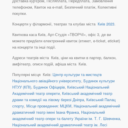
Доставка кур'єром, Післяплата, Передплата, Замовлення
телефоном, Квиток на e-mail, Безпечний платіж, Колективні
покупки.
Концерти у філармонії, театрах та клубах міста
Київ 2023
.
Квиткова каса Київ, Арт-Студія «ТВОРЧІ», офіс 3, де ви
можете придбати електронний квиток (етикет, e-ticket, eticket)
на концерти та інші події.
Адреси театрів міста Київ, ціни на квитки в партер, балкон,
амфітеатр, описи подій, афіша міста Київ.
Популярні місця Київ:
Центр культури та мистецтв
Національного авіаційного університету
,
Будинок культури
НТУУ (КПІ)
,
Будинок Офіцерів
,
Київський Національний
Академічний театр оперети
,
Київський академічний театр
драми та комедії на лівому березі Дніпра
,
Київський Палац
спорту
,
Місце проведення: МЦКМ
,
Національний академічний
драматичний театр імені Івана Франка
,
Національний
академічний театр опери та балету України ім. Т. Г. Шевченка
,
Національний академічний драматичний театр ім. Лесі