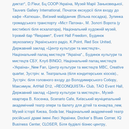
диктат"
,
D.Fleur
,
Бц COOP-Україна
,
Музей Марії Заньковецької
,
Tauvers Gallery International
,
Початок екскурсії біля входу до
кафе «Катюша»
,
Виїзний майданчик (Вільна посадка)
,
Зупинка
громадського транспорту «Міст Патона»
,
М. Золоті Ворота (у
вестибюлі біля ескалатора)
,
Національний художній музей
,
Ігровий бар "Respawn"
,
Event Hall Freedom
,
Будинок
звукозапису Українського радіо
,
K.Point
,
Red Sox United
,
Державний заклад «Центр культури та мистецтв»
,
Національний палац мистецтв "Україна".
,
Будинок культури та
мистецтв СБУ
,
Клуб BINGO
,
Національний палац мистецтв
«Україна»_New Fan
,
Центр культури та мистецтв МВС
,
Creative
quarter
,
Зустріч: м. Театральна (біля кондитерських кіосків).
,
Зустріч: біля головного входу до Володимирського Собору
,
Максимум
,
ArtHall D12
,
«RECONQUISTA» Club
,
ТАО Event Hall
,
Державний заклад «Центр культури та мистецтв»
,
Музей-
квартира В. Косенка
,
Scenario Cafe
,
Київський муніципальний
академічний театр опери та балету для дітей та юнацтва_new
,
Музей історії Києва
,
Soda bar
,
Національний академічний театр
російської драмі імені Лесі Українки
,
Docker`s Blues Corner
,
IQ
Business Center
,
CLOSER
,
Біля будівлі бізнес-центру
,