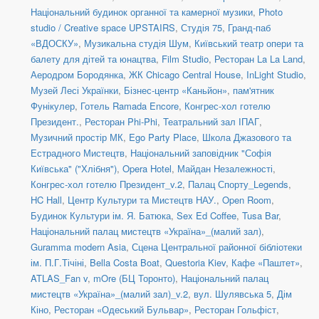
Національний будинок органної та камерної музики
,
Photo
studio / Creative space UPSTAIRS
,
Студія 75
,
Гранд-паб
«ВДОСКУ»
,
Музикальна студія Шум
,
Київський театр опери та
балету для дітей та юнацтва
,
Film Studio
,
Ресторан La La Land
,
Аеродром Бородянка
,
ЖК Chicago Central House
,
InLight Studio
,
Музей Лесі Українки
,
Бізнес-центр «Каньйон»
,
пам'ятник
Фунікулер
,
Готель Ramada Encore
,
Конгрес-хол готелю
Президент.
,
Ресторан Phi-Phi
,
Театральний зал ІПАГ
,
Музичний простір МК
,
Ego Party Place
,
Школа Джазового та
Естрадного Мистецтв
,
Національний заповідник "Софія
Київська" ("Хлібня")
,
Opera Hotel
,
Майдан Незалежності
,
Конгрес-хол готелю Президент_v.2
,
Палац Спорту_Legends
,
HC Hall
,
Центр Культури та Мистецтв НАУ.
,
Open Room
,
Будинок Культури ім. Я. Батюка
,
Sex Ed Coffee
,
Tusa Bar
,
Національний палац мистецтв «Україна»_(малий зал)
,
Guramma modern Asia
,
Сцена Центральної районної бібліотеки
ім. П.Г.Тічіні
,
Bella Costa Boat
,
Questoria Kiev
,
Кафе «Паштет»
,
ATLAS_Fan v
,
mOre (БЦ Торонто)
,
Національний палац
мистецтв «Україна»_(малий зал)_v.2
,
вул. Шулявська 5
,
Дім
Кіно
,
Ресторан «Одеський Бульвар»
,
Ресторан Гольфіст
,