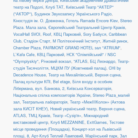
на лівому березі Дніпра
,
Київський академічний драматичний
театр на Подолі
,
Клуб ТАТ
,
Київський Театр "АКТЕР"
("АКТОР")
,
Будинок Звукозапису Українського Радіо
,
Кіностудія ім. О. Довженка
,
Готель Ramada Encore Kiev
,
Stereo
Plaza. Мала зала
,
Європейський Театральний Центр Краків
,
VocalHall SVOI
,
Roof
,
КВЦ Парковий
,
Sory Бабуся
,
Caribbean
Club
,
Стадіон Старт
,
М Політехнічний Інститут
,
Житній ринок
,
Chamber Plaza
,
FAIRMONT GRAND HOTEL зал "ATRIUM"
,
L`Kafa Cafe
,
КВЦ Парковий
,
НСК "Олімпійський" / NSC
"Olympiyskiy"
,
Річковий вокзал
,
''ATLAS
,
БЦ Леонардо
,
Театр-
студія Тисячоліття
,
МЦКМ ПУ (Жовтневий палац)
,
CHI by
Decadence House
,
Театр на Михайлівській, Верхня сцена
,
Палац культури КПІ
,
Bel etage
,
Біля входу в особняк
Лібермана, вул. Банкова, 2
,
Київська Консерваторія
,
Національна спілка композиторів України
,
Stereo Plaza_малий
зал
,
Театральна лабораторія
,
Театр «МежIIIКолон» (Актова
зала КИСІТ КНЕУ)
,
Новий український театр, Верхня сцена
,
ATLAS
,
ТМЦ Краків
,
Театр «Сузір'я»
,
Міжнародний
виставковий центр
,
Клуб MEZZANINE
,
ExitGames
,
Тестове
місце проведення (Площадка)
,
Концерт-хол на Львівській
площі, 8
,
Арт-Клуб Теплий Ламповий
,
Маріїнський парк
,
Зал