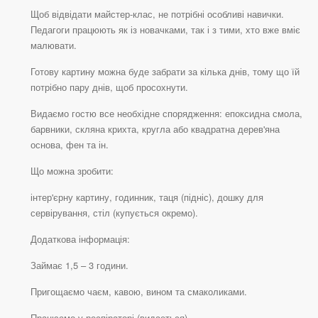
Щоб відвідати майстер-клас, не потрібні особливі навички.
Педагоги працюють як із новачками, так і з тими, хто вже вміє
малювати.
Готову картину можна буде забрати за кілька днів, тому що їй
потрібно пару днів, щоб просохнути.
Видаємо гостю все необхідне спорядження: епоксидна смола,
барвники, скляна крихта, кругла або квадратна дерев'яна
основа, фен та ін.
Що можна зробити:
інтер'єрну картину, годинник, таця (підніс), дошку для
сервірування, стіл (купується окремо).
Додаткова інформація:
Займає 1,5 – 3 години.
Пригощаємо чаєм, кавою, вином та смаколиками.
Працюємо у респіраторі (видається).