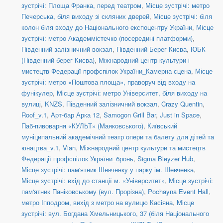
зустрічі: Площа Франка, перед театром
,
Місце зустрічі: метро
Печерська, біля виходу зі скляних дверей
,
Місце зустрічі: біля
колон біля входу до Національного експоцентру України
,
Місце
зустрічі: метро Академмістечко (посередині платформи)
,
Південний залізничний вокзал
,
Південний Берег Києва
,
ЮБК
(Південний берег Києва)
,
Міжнародний центр культури і
мистецтв Федерації профспілок України_Камерна сцена
,
Місце
зустрічі: метро «Поштова площа», праворуч від входу на
фунікулер
,
Місце зустрічі: метро Університет, біля виходу на
вулиці
,
KNZS
,
Південний залізничний вокзал
,
Crazy Quentin
,
Roof_v.1
,
Арт-бар Арка 12
,
Samogon Grill Bar
,
Just in Space
,
Паб-пивоварня «КУЛЬТ» (Маяковського)
,
Київський
муніципальний академічний театр опери та балету для дітей та
юнацтва_v.1
,
Vian
,
Міжнародний центр культури та мистецтв
Федерації профспілок України_бронь
,
Sigma Bleyzer Hub
,
Місце зустрічі: пам'ятник Шевченку у парку ім. Шевченка
,
Місце зустрічі: вхід до станції м. «Університет»
,
Місце зустрічі:
пам'ятник Паніковському (вул. Прорізна)
,
Pochayna Event Hall
,
метро Іпподром, вихід з метро на вулицю Касіяна
,
Місце
зустрічі: вул. Богдана Хмельницького, 37 (біля Національного