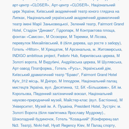
арт-центр «CLOSER»
,
Арт-центр «CLOSER»
,
Національний
цирк України
,
Київський академічний театр юного глядача на
Липках
,
Національний український академічний драматичний
театр імені Марії Заньковецької
,
Зелений театр
,
Fairmont Grand
Hotel
,
Стадіон "Динамо"
,
Гідропарк
,
М Контрактова площа,
фонтан «Самсон»
,
М Осокорки
,
М Теремки
,
М Лісова
,
перевулок Михайлівський, 8 (біля дерева, що росте з забору)
,
Готель «Hilton»
,
М Хрещатик
,
М Арсенальна
,
м. Житомирська
,
INDIGO ambitious project
,
Fedoriv Hub
,
Кирилівська церква
,
М
Золоті ворота
,
М Видубичі
,
Андріївська церква
,
М Шулявська
,
Арт-завод Платформа.
,
Готель «Русь»
,
Український дім
,
Київський драматичний театр "Браво"
,
Fairmont Grand Hotel
Kyiv_312 місць
,
М Дніпро
,
М Іпподром
,
Національний палац
мистецтв Україна
,
вул. Десятинна, 12
,
БК «Більшовик»
,
БК ім.
Корольова
,
Південний залізничний вокзал
,
Національний
науково-природничий музей
,
Майстер-клас (вул. Бастіонна)
,
М
Університет
,
Музей ім. А. Пушкіна
,
President Hotel
,
Зустріч: м.
Золоті Ворота (біля пам'ятника Ярославу Мудрому).
,
Шоколадний будиночок
,
Готель "Козацький" (Конференц-зал
№3. Театр)
,
Nivki-hall
,
Hyatt Regency Kiev
,
М Палац спорту
,