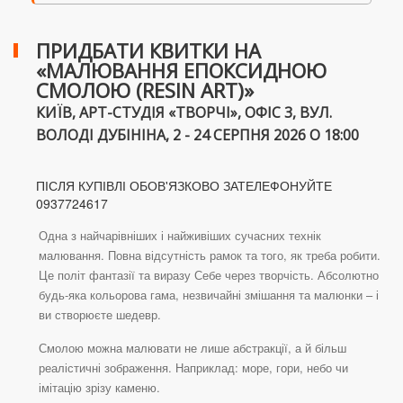
ПРИДБАТИ КВИТКИ НА
«МАЛЮВАННЯ ЕПОКСИДНОЮ
СМОЛОЮ (RESIN ART)»
КИЇВ, АРТ-СТУДІЯ «ТВОРЧІ», ОФІС 3, ВУЛ.
ВОЛОДІ ДУБІНІНА, 2 - 24 СЕРПНЯ 2026 О 18:00
ПІСЛЯ КУПІВЛІ ОБОВ'ЯЗКОВО ЗАТЕЛЕФОНУЙТЕ
0937724617
Одна з найчарівніших і найживіших сучасних технік
малювання. Повна відсутність рамок та того, як треба робити.
Це політ фантазії та виразу Себе через творчість. Абсолютно
будь-яка кольорова гама, незвичайні змішання та малюнки – і
ви створюєте шедевр.
Смолою можна малювати не лише абстракції, а й більш
реалістичні зображення. Наприклад: море, гори, небо чи
імітацію зрізу каменю.