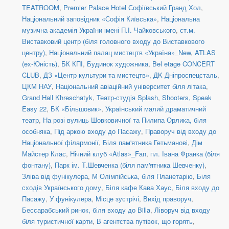
TEATROOM
,
Premier Palace Hotel Софіївський Гранд Хол
,
Національний заповідник «Софія Київська»
,
Національна
музична академія України імені П.І. Чайковського
,
ст.м.
Виставковий центр (біля головного входу до Виставкового
центру)
,
Національний палац мистецтв «Україна»_New
,
ATLAS
(ex-Юність)
,
БК КПІ
,
Будинок художника
,
Bel etage CONCERT
CLUB
,
ДЗ «Центр культури та мистецтв»
,
ДK Дніпроспецсталь
,
ЦКМ НАУ
,
Національний авіаційний університет біля літака
,
Grand Hall Khreschatyk
,
Театр-студія Splash
,
Shooters, Speak
Easy 22
,
БК «Більшовик»
,
Український малий драматичний
театр
,
На розі вулиць Шовковичної та Пилипа Орлика, біля
особняка
,
Під аркою входу до Пасажу
,
Праворуч від входу до
Національної філармонії
,
Біля пам'ятника Гетьманові
,
Дім
Майстер Клас
,
Нічний клуб «Atlas»_Fan
,
пл. Івана Франка (біля
фонтану)
,
Парк ім. Т.Шевченка (біля пам'ятника Шевченку)
,
Зліва від фунікулера
,
М Олімпійська, біля Планетарію
,
Біля
сходів Українського дому
,
Біля кафе Кава Хаус
,
Біля входу до
Пасажу
,
У фунікулера
,
Місце зустрічі
,
Вихід праворуч
,
Бессарабський ринок, біля входу до Billa
,
Ліворуч від входу
біля туристичної карти
,
В агентства путівок, що горять
,