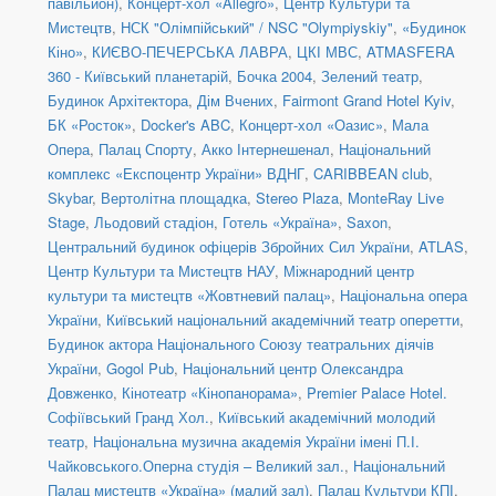
павільйон)
,
Концерт-хол «Allegro»
,
Центр Культури та
Мистецтв
,
НСК "Олімпійський" / NSC "Olympiyskiy"
,
«Будинок
Кіно»
,
КИЄВО-ПЕЧЕРСЬКА ЛАВРА
,
ЦКІ МВС
,
ATMASFERA
360 - Київський планетарій
,
Бочка 2004
,
Зелений театр
,
Будинок Архітектора
,
Дім Вчених
,
Fairmont Grand Hotel Kyiv
,
БК «Росток»
,
Docker's ABC
,
Концерт-хол «Оазис»
,
Мала
Опера
,
Палац Спорту
,
Акко Інтернешенал
,
Національний
комплекс «Експоцентр України» ВДНГ
,
CARIBBEAN club
,
Skybar
,
Вертолітна площадка
,
Stereo Plaza
,
MonteRay Live
Stage
,
Льодовий стадіон
,
Готель «Україна»
,
Saxon
,
Центральний будинок офіцерів Збройних Сил України
,
ATLAS
,
Центр Культури та Мистецтв НАУ
,
Міжнародний центр
культури та мистецтв «Жовтневий палац»
,
Національна опера
України
,
Київський національний академічний театр оперетти
,
Будинок актора Національного Союзу театральних діячів
України
,
Gogol Pub
,
Національний центр Олександра
Довженко
,
Кінотеатр «Кінопанорама»
,
Premier Palace Hotel.
Софіївський Гранд Хол.
,
Київський академічний молодий
театр
,
Національна музична академія України імені П.І.
Чайковського.Оперна студія – Великий зал.
,
Національний
Палац мистецтв «Україна» (малий зал)
,
Палац Культури КПІ
,