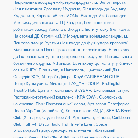
Національна асоціація «Укрзернопродукт»
,
м. Золоті ворота
біля пам'ятника Ярославу Мудрому
,
Біля входу до Будинку
Художника
,
Караоке «Black MOM»
,
Вихід до МакДональдса
,
Між виходом з метро та ТЦ Квадрат
,
Біля пам'ятника
робітникам заводу Арсенал
,
Вихід на Інститутську біля карти
,
На стоянці ДБ Столичний
,
У Монумента воїнам-афганцям
,
м.
Поштова площа (зустріч біля входу до фунікулера праворуч)
,
Біля пам'ятника Проні Прокопівні та Голохвістому
,
Біля входу
до Головпоштамту
,
Біля центрального входу до Національного
ботанічного саду ім. М.Гришка
,
Біля входу до Інституту бізнес-
освіти КНЕУ
,
Біля входу в Некрополь
,
Центральний Дім
Офіцерів ЗСУ
,
М Героїв Дніпра
,
Клуб CARIBBEAN CLUB
,
Центр Культури та Мистецтв НАУ_ФАН ЗОНА
,
ProEnglish
Theatre Hub
,
Центр «Новий вік»
,
SKYBAR
,
Експериментаніум
,
Ресторанно-готельний комплекс «KRAKOW»
,
Оболонська
набережна
,
Парк Партизанської слави
,
Арт-завод Платформа
,
Палац Україна (малий зал)
,
Колонна зала КМДА
,
SFERA Beach
Club (Х - парк)
,
Студія Free Art
,
Арт-причал
,
Film.ua
,
Caribbean
Club_Full_v4
,
Disco Radio Hall
,
Inveria Event Space
,
Міжнародний центр культури та мистецтв «Жовтневий
палац»_бронь
,
Unit Сity
,
ВДНГ
,
м. «Політехнічний інститут»