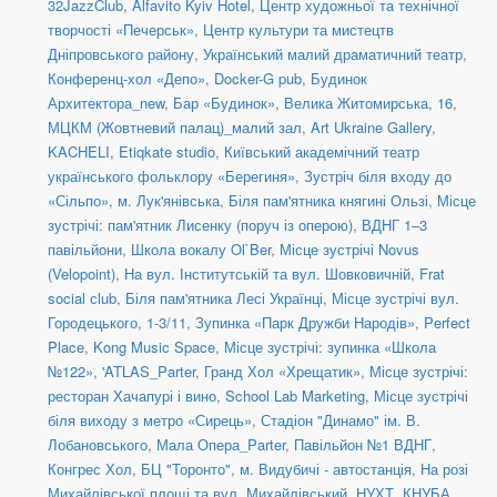
32JazzClub
,
Alfavito Kyiv Hotel
,
Центр художньої та технічної
творчості «Печерськ»
,
Центр культури та мистецтв
Дніпровського району
,
Український малий драматичний театр
,
Конференц-хол «Депо»
,
Docker-G pub
,
Будинок
Архитектора_new
,
Бар «Будинок»
,
Велика Житомирська, 16
,
МЦКМ (Жовтневий палац)_малий зал
,
Art Ukraine Gallery
,
KACHELI
,
Etiqkate studio
,
Київський академічний театр
українського фольклору «Берегиня»
,
Зустріч біля входу до
«Сільпо», м. Лук'янівська
,
Біля пам'ятника княгині Ользі
,
Місце
зустрічі: пам'ятник Лисенку (поруч із оперою)
,
ВДНГ 1–3
павільйони
,
Школа вокалу Ol`Ber
,
Місце зустрічі Novus
(Velopoint)
,
На вул. Інститутській та вул. Шовковичній
,
Frat
social сlub
,
Біля пам'ятника Лесі Українці
,
Місце зустрічі вул.
Городецького, 1-3/11
,
Зупинка «Парк Дружби Народів»
,
Perfect
Place
,
Kong Music Space
,
Місце зустрічі: зупинка «Школа
№122»
,
'ATLAS_Parter
,
Гранд Хол «Хрещатик»
,
Місце зустрічі:
ресторан Хачапурі і вино
,
School Lab Marketing
,
Місце зустрічі
біля виходу з метро «Сирець»
,
Стадіон "Динамо" ім. В.
Лобановського
,
Мала Опера_Parter
,
Павільйон №1 ВДНГ
,
Конгрес Хол
,
БЦ "Торонто"
,
м. Видубичі - автостанція
,
На розі
Михайлівської площі та вул. Михайлівський
,
НУХТ
,
КНУБА
,