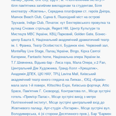
біля пам'ятника загиблим викладачам та студентам
,
Біля
кінотеатру «Жовтень»
,
Середина платформи ст. героїв Дніпра
,
Маячок Beach Club
,
Сцена 6
,
Пішохідний міст на острові
Труханів
,
Indigo Club
,
Початок: кут Бехтерівського провулка та
вулиці Січових стрільців
,
Regent Hill
,
Центр Культури та
Мистецтв МВС України
,
КВЦ Парковий
,
Golden Gate
,
Бізнес-
центр Башта 5
,
Національний академічний драматичний театр
ім. І. Франка
,
Театр Особистості
,
Будинок кіно. Червоний зал
,
MonteRay Live Stage
,
Палац України
,
Bingo
,
Кірха Святої
Катерини
,
Fantastic home
,
Національна опера України ім.
Т.Г.Шевченка
,
Відьма бар - Лиса гора
,
Мала Опера_v.2 Fan
,
Центральний Дім Художника
,
Гранд-Холл «Хрещатик»
,
Академія ДПЕК
,
ЦКІ НАУ
,
ТРЦ Lavina Mall
,
Київський
академічний театр юного глядача на Липках.
,
ЄКЦ «Краків»
мала зала 1-й поверх
,
Klitschko Expo
,
Київська фортеця
,
Attic
Space
,
Пам'ятник Г. Сковороді, Контрактова пл.
,
Місце зустрічі
готель «Прем'єр Палас»
,
Місце зустрічі вихід з метро
Політехнічний інститут
,
Місце зустрічі центральний вхід до
Жовтневого палацу
,
Арт-студія «Ліхтарик»
,
Місце зустрічі вул.
Володимирська, 4 (зі сторони Десятинного пров.)
,
Бар "Бармен