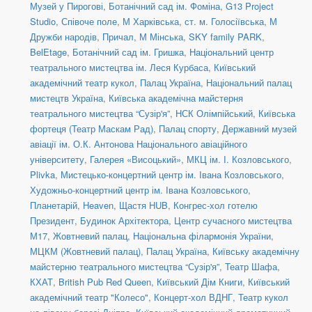
Музей у Пирогові
,
Ботанічний сад ім. Фоміна
,
G13 Project
Studio
,
Співоче поле
,
М Харківська
,
ст. м. Голосіївська
,
М
Дружби народів
,
Причал
,
М Мінська
,
SKY family PARK
,
BelEtage
,
Ботанічний сад ім. Гришка
,
Національний центр
театрального мистецтва ім. Леся Курбаса
,
Київський
академічний театр кукол
,
Палац Україна
,
Національний палац
мистецтв Україна
,
Київська академічна майстерня
театрального мистецтва “Сузір'я”
,
НСК Олімпійський
,
Київська
фортеця (Театр Маскам Рад)
,
Палац спорту
,
Державний музей
авіації ім. О.К. Антонова Національного авіаційного
університету
,
Галерея «Висоцький»
,
МКЦ ім. І. Козловського
,
Plivka
,
Мистецько-концертний центр ім. Івана Козловського
,
Художньо-концертний центр ім. Івана Козловського
,
Планетарій
,
Heaven
,
Щастя HUB
,
Конгрес-хол готелю
Президент
,
Будинок Архітектора
,
Центр сучасного мистецтва
М17
,
Жовтневий палац
,
Національна філармонія України
,
МЦКМ (Жовтневий палац)
,
Палац Україна
,
Київську академічну
майстерню театрального мистецтва “Сузір'я”
,
Театр Шафа
,
КХАТ
,
British Pub Red Queen
,
Київський Дім Книги
,
Київський
академічний театр "Колесо"
,
Концерт-хол ВДНГ
,
Театр кукол