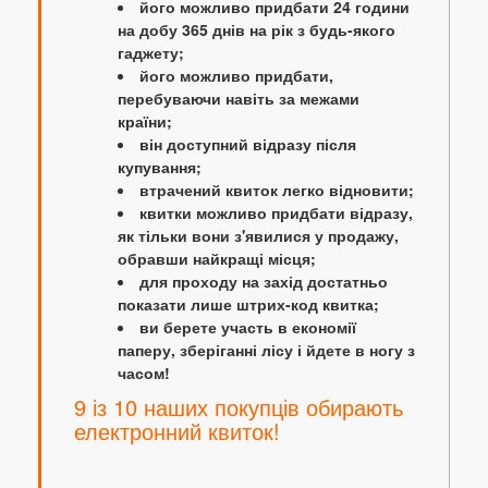
його можливо придбати 24 години
на добу 365 днів на рік з будь-якого
гаджету;
його можливо придбати,
перебуваючи навіть за межами
країни;
він доступний відразу після
купування;
втрачений квиток легко відновити;
квитки можливо придбати відразу,
як тільки вони з'явилися у продажу,
обравши найкращі місця;
для проходу на захід достатньо
показати лише штрих-код квитка;
ви берете участь в економії
паперу, зберіганні лісу і йдете в ногу з
часом!
9 із 10 наших покупців обирають
електронний квиток!