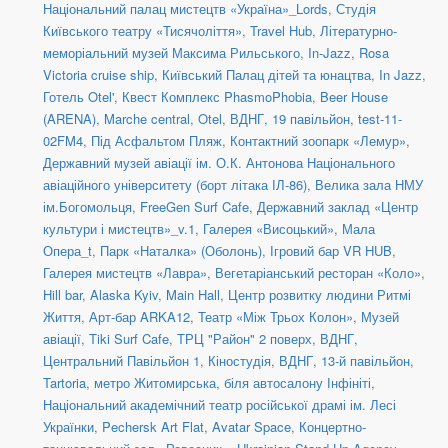
Національний палац мистецтв «Україна»_Lords
,
Студія
Київського театру «Тисячоліття»
,
Travel Hub
,
Літературно-
меморіальний музей Максима Рильського
,
In-Jazz
,
Rosa
Victoria cruise ship
,
Київський Палац дітей та юнацтва
,
In Jazz
,
Готель Otel'
,
Квест Комплекс PhasmoPhobia
,
Beer House
(ARENA)
,
Marche central
,
Otel
,
ВДНГ, 19 павільйон
,
test-11-
02FM4
,
Під Асфальтом Пляж
,
Контактний зоопарк «Лемур»
,
Державний музей авіації ім. О.К. Антонова Національного
авіаційного університету (борт літака ІЛ-86)
,
Велика зала НМУ
ім.Богомольця
,
FreeGen Surf Cafe
,
Державний заклад «Центр
культури і мистецтв»_v.1
,
Галерея «Висоцький»
,
Мала
Опера_t
,
Парк «Наталка» (Оболонь)
,
Ігровий бар VR HUB
,
Галерея мистецтв «Лавра»
,
Вегетаріанський ресторан «Коло»
,
Hill bar
,
Alaska Kyiv
,
Main Hall
,
Центр розвитку людини Ритмі
Життя
,
Арт-бар ARKA12
,
Театр «Між Трьох Колон»
,
Музей
авіації
,
Tiki Surf Cafe
,
ТРЦ "Район" 2 поверх
,
ВДНГ,
Центральний Павільйон 1
,
Кіностудія
,
ВДНГ, 13-й павільйон
,
Tartoria
,
метро Житомирська, біля автосалону Інфініті
,
Національний академічний театр російської драмі ім. Лесі
Українки
,
Pechersk Art Flat
,
Avatar Space
,
Концертно-