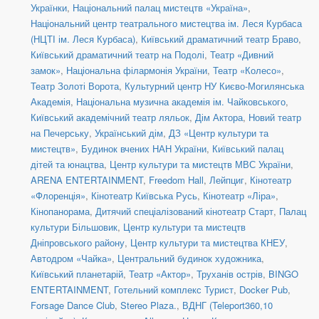
Українки
,
Національний палац мистецтв «Україна»
,
Національний центр театрального мистецтва ім. Леся Курбаса
(НЦТІ ім. Леся Курбаса)
,
Київський драматичний театр Браво
,
Київський драматичний театр на Подолі
,
Театр «Дивний
замок»
,
Національна філармонія України
,
Театр «Колесо»
,
Театр Золоті Ворота
,
Культурний центр НУ Києво-Могилянська
Академія
,
Національна музична академія ім. Чайковського
,
Київський академічний театр ляльок
,
Дім Актора
,
Новий театр
на Печерську
,
Український дім
,
ДЗ «Центр культури та
мистецтв»
,
Будинок вчених НАН України
,
Київський палац
дітей та юнацтва
,
Центр культури та мистецтв МВС України
,
ARENA ENTERTAINMENT
,
Freedom Hall
,
Лейпциг
,
Кінотеатр
«Флоренція»
,
Кінотеатр Київська Русь
,
Кінотеатр «Ліра»
,
Кінопанорама
,
Дитячий спеціалізований кінотеатр Старт
,
Палац
культури Більшовик
,
Центр культури та мистецтв
Дніпровського району
,
Центр культури та мистецтва КНЕУ
,
Автодром «Чайка»
,
Центральний будинок художника
,
Київський планетарій
,
Театр «Актор»
,
Труханів острів
,
BINGO
ENTERTAINMENT
,
Готельний комплекс Турист
,
Docker Pub
,
Forsage Dance Club
,
Stereo Plaza.
,
ВДНГ (Teleport360,10