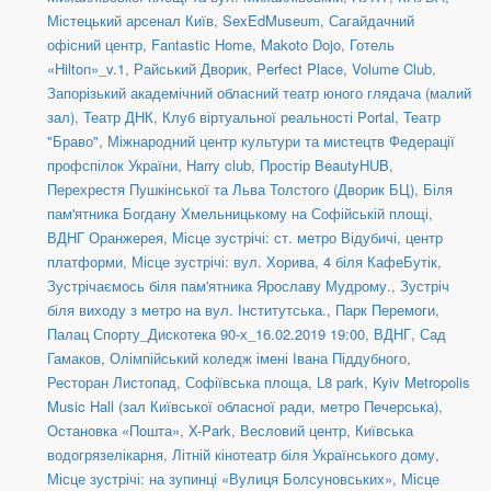
Містецький арсенал Київ
,
SexEdMuseum
,
Сагайдачний
офісний центр
,
Fantastic Home
,
Makoto Dojo
,
Готель
«Hilton»_v.1
,
Райський Дворик
,
Perfect Place
,
Volume Club
,
Запорізький академічний обласний театр юного глядача (малий
зал)
,
Театр ДНК
,
Клуб віртуальної реальності Portal
,
Театр
"Браво"
,
Міжнародний центр культури та мистецтв Федерації
профспілок України
,
Harry club
,
Простір BeautyHUB
,
Перехрестя Пушкінської та Льва Толстого (Дворик БЦ)
,
Біля
пам'ятника Богдану Хмельницькому на Софійській площі
,
ВДНГ Оранжерея
,
Місце зустрічі: ст. метро Відубичі, центр
платформи
,
Місце зустрічі: вул. Хорива, 4 біля КафеБутік
,
Зустрічаємось біля пам'ятника Ярославу Мудрому.
,
Зустріч
біля виходу з метро на вул. Інститутська.
,
Парк Перемоги
,
Палац Спорту_Дискотека 90-х_16.02.2019 19:00
,
ВДНГ, Сад
Гамаков
,
Олімпійський коледж імені Івана Піддубного
,
Ресторан Листопад
,
Софіївська площа
,
L8 park
,
Kyiv Metropolis
Music Hall (зал Київської обласної ради, метро Печерська)
,
Остановка «Пошта»
,
X-Park
,
Весловий центр
,
Київська
водогрязелікарня
,
Літній кінотеатр біля Українського дому
,
Місце зустрічі: на зупинці «Вулиця Болсуновських»
,
Місце