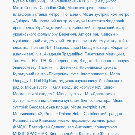
музею медицини).
,
Паб-пивоварня «КУЛЬТ» (Ревуцького)
,
Місто Спорту
,
Canadian Club
,
Місце зустрічі: середина
платформи станції метро «Почайна»
,
Місце зустрічі: хол метро
«Дніпро»
,
Міжнародний центр культури і мистецтв Федерації
профспілок України_малий зал
,
Київський академічний театр
українського фольклору Берегиня
,
Amigos bar
,
Київський
муніципальний академічний театр опери та балету для дітей та
юнацтва
,
Причал №7
,
Національний Палац мистецтв «Україна»
(малий зал)_v.1
,
Академія Традиційної Тибетської Медицини
,
Tao Event Hall
,
UBI Конференц-хол
,
Вхід до Червоного корпусу
Університету
,
Парк ім. Т. Шевченка
,
Кирилівська церква
,
Культурний центр «Печерськ»
,
Hotel Intercontinental
,
Мала
Опера_v.1
,
Паб Big Ben
,
Будинок звукозапису Українського
радіо
,
Місце зустрічі: біля входу до корпусу №3 Київо-
Могилянської академії
,
Місце зустрічі: М. «Дорогожичі».
Зустрічаємося під скляним куполом біля ескалатора
,
Місце
зустрічі: Бессарабська площа
,
Місце зустрічі: вул.
Мельникова, 42
,
Premier Palace Hotel. Софіївський гранд-хол
,
Колонна зала Київської міської державної адміністрації
(КМДА)
,
Батерфляй Делюкс, зал Антрацит
,
Концерт-хол
MUSIC SPACE MK
,
Кіно-павільйон
,
Кінотеатр «Жовтень»
,