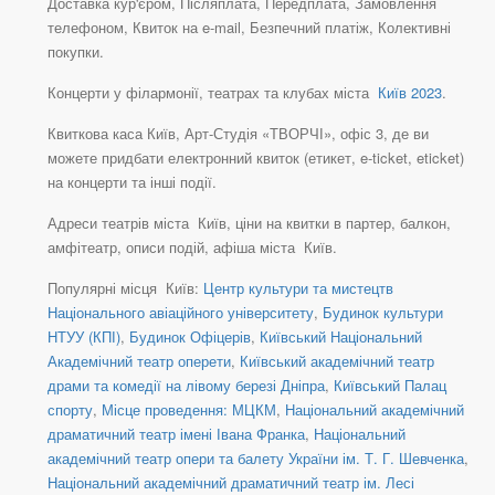
Доставка кур'єром, Післяплата, Передплата, Замовлення
телефоном, Квиток на e-mail, Безпечний платіж, Колективні
покупки.
Концерти у філармонії, театрах та клубах міста
Київ 2023
.
Квиткова каса Київ, Арт-Студія «ТВОРЧІ», офіс 3, де ви
можете придбати електронний квиток (етикет, e-ticket, eticket)
на концерти та інші події.
Адреси театрів міста Київ, ціни на квитки в партер, балкон,
амфітеатр, описи подій, афіша міста Київ.
Популярні місця Київ:
Центр культури та мистецтв
Національного авіаційного університету
,
Будинок культури
НТУУ (КПІ)
,
Будинок Офіцерів
,
Київський Національний
Академічний театр оперети
,
Київський академічний театр
драми та комедії на лівому березі Дніпра
,
Київський Палац
спорту
,
Місце проведення: МЦКМ
,
Національний академічний
драматичний театр імені Івана Франка
,
Національний
академічний театр опери та балету України ім. Т. Г. Шевченка
,
Національний академічний драматичний театр ім. Лесі