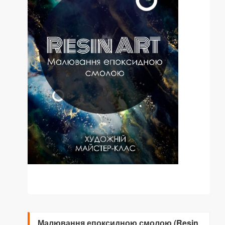
Малювання епоксидною смолою (Resin