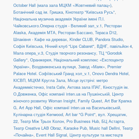
October Hall (мала зала МЦКМ «Жовтневий палац»)
,
Ботанічний сад ім. Гришка
,
Кінотеатр "Київська Русь"
,
Національна музична академія України імені П.І.
Чайковського.Оперна студія - Великий зал_v.1
,
Ресторан
Alaska
,
Академія МТА
,
Ресторан Бассано
,
Тераса D12
,
Шпаківня - Кафе на деревах
,
Kinder CLUB
,
Pandora Studio
,
Софія Київська
,
Нічний клуб "Lips Cabaret"
,
ВДНГ, павільйон 4
,
Мала опера_v.3
,
Студія творчого резонансу
,
ТЦ "Gorodok
Gallery"
,
Оранжерея, Національний комплекс «Експоцентр
України»
,
Воздвиженська вулиця
,
Завод «Маяк»
,
Premier
Palace Hotel. Софіївський Гранд хол_v.1
,
Onovo Dendra Hotel
,
КІСВП
,
МЦКМ Кругла Зала
,
Місце зустрічі: метро
Академмістечко
,
Insta Cafe
,
Актова зала ІПАГ
,
Кіностудія ім.
О.Довженка
,
Офіс компанії inten.ua на Пушкінській
,
Центр
жіночого розвитку Woman Insight
,
Family Quest
,
Art Bar Крапка
G
,
Art App Hall
,
Офіс компанії inten.ua на Васильківській
,
Кулінарна студія Kenwood
,
Art bar "G Point"
,
вул. Хрещатик,
22
,
Театр Між Трьох Колон
,
Pro Business Hub
,
БЦ Астарта
,
Театр Creative LAB Obraz
,
Karaoke Pub
,
Music hall Dellini
,
Театр
«Почайна»
,
Event Hall Signal
,
Центр культури та мистецтв