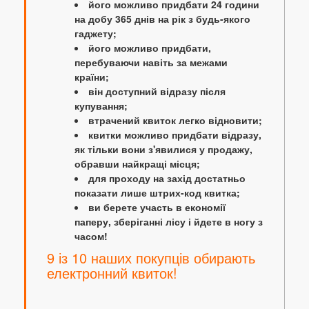
його можливо придбати 24 години
на добу 365 днів на рік з будь-якого
гаджету;
його можливо придбати,
перебуваючи навіть за межами
країни;
він доступний відразу після
купування;
втрачений квиток легко відновити;
квитки можливо придбати відразу,
як тільки вони з'явилися у продажу,
обравши найкращі місця;
для проходу на захід достатньо
показати лише штрих-код квитка;
ви берете участь в економії
паперу, зберіганні лісу і йдете в ногу з
часом!
9 із 10 наших покупців обирають
електронний квиток!