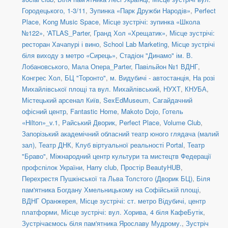
Городецького, 1-3/11
,
Зупинка «Парк Дружби Народів»
,
Perfect
Place
,
Kong Music Space
,
Місце зустрічі: зупинка «Школа
№122»
,
'ATLAS_Parter
,
Гранд Хол «Хрещатик»
,
Місце зустрічі:
ресторан Хачапурі і вино
,
School Lab Marketing
,
Місце зустрічі
біля виходу з метро «Сирець»
,
Стадіон "Динамо" ім. В.
Лобановського
,
Мала Опера_Parter
,
Павільйон №1 ВДНГ
,
Конгрес Хол
,
БЦ "Торонто"
,
м. Видубичі - автостанція
,
На розі
Михайлівської площі та вул. Михайлівський
,
НУХТ
,
КНУБА
,
Містецький арсенал Київ
,
SexEdMuseum
,
Сагайдачний
офісний центр
,
Fantastic Home
,
Makoto Dojo
,
Готель
«Hilton»_v.1
,
Райський Дворик
,
Perfect Place
,
Volume Club
,
Запорізький академічний обласний театр юного глядача (малий
зал)
,
Театр ДНК
,
Клуб віртуальної реальності Portal
,
Театр
"Браво"
,
Міжнародний центр культури та мистецтв Федерації
профспілок України
,
Harry club
,
Простір BeautyHUB
,
Перехрестя Пушкінської та Льва Толстого (Дворик БЦ)
,
Біля
пам'ятника Богдану Хмельницькому на Софійській площі
,
ВДНГ Оранжерея
,
Місце зустрічі: ст. метро Відубичі, центр
платформи
,
Місце зустрічі: вул. Хорива, 4 біля КафеБутік
,
Зустрічаємось біля пам'ятника Ярославу Мудрому.
,
Зустріч