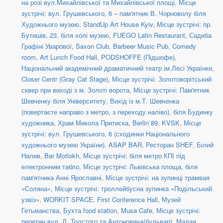
на розі вул.Михайлівської та Михайлівської площі
,
Місце
зустрічі: вул. Грушевського, 6 – пам'ятник В. Чорноволу біля
Художнього музею
,
StandUp Art House Kyiv
,
Місце зустрічі: пр.
Бутишів, 23, біля холі музею
,
FUEGO Latin Restaurant
,
Садиба
Графіні Уварової
,
Saxon Club
,
Barbeer Music Pub
,
Comedy
room
,
Art Lunch Food Hall
,
PODSHOFFE (Підшофе)
,
Національний академічний драматичний театр ім.Лесі Українки
,
Closer Centr (Gray Cat Stage)
,
Місце зустрічі: Золотоворітський
сквер при виході з м. Золоті ворота
,
Місце зустрічі: Пам'ятник
Шевченку біля Університету
,
Вихід із м.Т. Шевченка
(повертаєте направо з метро, з переходу наліво)
,
біля Будинку
художника
,
Храм Микола Притиска
,
Berlin`89
,
KVSK
,
Місце
зустрічі: вул. Грушевського, 6 (сходинки Національного
художнього музею України)
,
ASAP BAR
,
Ресторан SHEF
,
Білий
Налив
,
Bar Motlokh
,
Місце зустрічі: біля метро КПІ під
електронним табло
,
Місце зустрічі: Львівська площа, біля
пам'ятника Анні Ярославні
,
Місце зустрічі: на зупинці трамвая
«Соляна»
,
Місце зустрічі: троллейбусна зупинка «Подільський
узвіз»
,
WORKIT SPACE
,
First Conference Hall
,
Музей
Гетьманства
,
Бухта food station
,
Musa Cafe
,
Місце зустрічі:
перетин вул. Л. Толстого та Антоновича(бульвар)
,
Малая