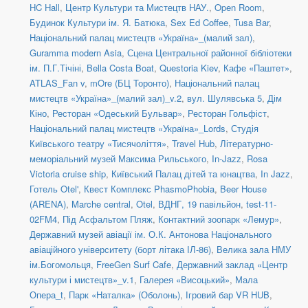
HC Hall
,
Центр Культури та Мистецтв НАУ.
,
Open Room
,
Будинок Культури ім. Я. Батюка
,
Sex Ed Coffee
,
Tusa Bar
,
Національний палац мистецтв «Україна»_(малий зал)
,
Guramma modern Asia
,
Сцена Центральної районної бібліотеки
ім. П.Г.Тічіні
,
Bella Costa Boat
,
Questoria Kiev
,
Кафе «Паштет»
,
ATLAS_Fan v
,
mOre (БЦ Торонто)
,
Національний палац
мистецтв «Україна»_(малий зал)_v.2
,
вул. Шулявська 5
,
Дім
Кіно
,
Ресторан «Одеський Бульвар»
,
Ресторан Гольфіст
,
Національний палац мистецтв «Україна»_Lords
,
Студія
Київського театру «Тисячоліття»
,
Travel Hub
,
Літературно-
меморіальний музей Максима Рильського
,
In-Jazz
,
Rosa
Victoria cruise ship
,
Київський Палац дітей та юнацтва
,
In Jazz
,
Готель Otel'
,
Квест Комплекс PhasmoPhobia
,
Beer House
(ARENA)
,
Marche central
,
Otel
,
ВДНГ, 19 павільйон
,
test-11-
02FM4
,
Під Асфальтом Пляж
,
Контактний зоопарк «Лемур»
,
Державний музей авіації ім. О.К. Антонова Національного
авіаційного університету (борт літака ІЛ-86)
,
Велика зала НМУ
ім.Богомольця
,
FreeGen Surf Cafe
,
Державний заклад «Центр
культури і мистецтв»_v.1
,
Галерея «Висоцький»
,
Мала
Опера_t
,
Парк «Наталка» (Оболонь)
,
Ігровий бар VR HUB
,