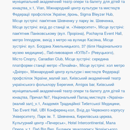
муніципальний академічний театр опери та балету для дітей та
юнацтва_v.1
,
Vian
,
Міжнародний центр культури та мистецтв
Федерації профспілок України_бронь
,
Sigma Bleyzer Hub
,
Місце зустрічі: пам'ятник Шевченку у парку ім. Шевченка
,
Місце зустрічі: вхід до станції м. «Університет»
,
Місце зустрічі:
пам'ятник Паніковському (вул. Прорізна)
,
Pochayna Event Hall
,
метро Іпподром, вихід з метро на вулицю Касіяна
,
Місце
зустрічі: вул. Богдана Хмельницького, 37 (біля Національного
музею медицини).
,
Паб-пивоварня «КУЛЬТ» (Ревуцького)
,
Місто Спорту
,
Canadian Club
,
Місце зустрічі: середина
платформи станції метро «Почайна»
,
Місце зустрічі: хол метро
«Дніпро»
,
Міжнародний центр культури і мистецтв Федерації
профспілок України_малий зал
,
Київський академічний театр
українського фольклору Берегиня
,
Amigos bar
,
Київський
муніципальний академічний театр опери та балету для дітей та
юнацтва
,
Причал №7
,
Національний Палац мистецтв «Україна»
(малий зал)_v.1
,
Академія Традиційної Тибетської Медицини
,
Tao Event Hall
,
UBI Конференц-хол
,
Вхід до Червоного корпусу
Університету
,
Парк ім. Т. Шевченка
,
Кирилівська церква
,
Культурний центр «Печерськ»
,
Hotel Intercontinental
,
Мала
Опера_v.1
,
Паб Big Ben
,
Будинок звукозапису Українського