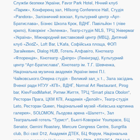
Служби безпеки України
,
Favor Park Hotel
,
Нічний клуб
«Париж»
,
Конференц зал
,
Hillsong Conference Hall
,
Студія
«Pandora»
,
Залізничний вокзал
,
Культурний центр «Арт-
Братислава»
,
Бізнес Школа Крок
,
ВДНГ. Павільйон 1 (ліве
крило)
,
Коворкінг «Зеленка»
,
Театр-студія NILS
,
ТРЦ Універмаг
«Україна»
,
Міжнародний виставковий центр (МВЦ)
,
Дитячий
клуб «ZkidZ»
,
Loft Bar
,
L'Kafa
,
Софійська площа
,
ФОП
Загайкевич
,
Dialog HUB
,
Готель Алфавіто
,
Кінотеатр
«Флоренція»
,
Кінотеатр «Дніпро» (Ленінград)
,
Культурний
центр "Арт-Братислава"
,
Кінотеатр ім. Т.Г. Шевченка
,
Національна музична академія України імені П.І.
Чайковського.Оперна студія - Великий зал_v.1.
,
Зала засідань
Вченої ради НТУУ «КПІ»
,
ВДНГ
,
Normal Art Restaurant
,
Pirog
bar
,
KievFoodMarket
,
Ритми Життя
,
ТРЦ "Smart plaza Obolon"
,
Ресторан Прага
,
ЦКМ КПІ
,
Академія «Делойт»
,
Театр-студія
Leto
,
Ресторан Queen
,
Національний музей «Київська картинна
галерея»
,
SOLOMON
,
Льодова арена «Шалетт»
,
Зал
Театральний готель "Турист"
,
Бьюті-Коворкінг Yourspace
,
БЦ
Senator
,
Gemini Roastery
,
Mercure Congress Centre
,
Sungrilla
club
,
Всі свої D12
,
Академія ДТЕК
,
БЦ Форум
,
Національна