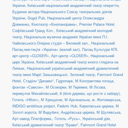
України
,
Київський національний академічний театр оперетти
,
Будинок актора Національного Союзу театральних діячів
України
,
Gogol Pub
,
Національний центр Олександра
Довженко
,
Кінотеатр «Кінопанорама»
,
Premier Palace Hotel.
Софіївський Гранд Хол.
,
Київський академічний молодий
театр
,
Національна музична академія України імені П.І.
Чайковського.Оперна студія – Великий зал.
,
Національний
Палац мистецтв «Україна» (малий зал)
,
Палац Культури КПІ
,
арт-центр «CLOSER»
,
Арт-центр «CLOSER»
,
Національний
цирк України
,
Київський академічний театр юного глядача на
Липках
,
Національний український академічний драматичний
театр імені Марії Заньковецької
,
Зелений театр
,
Fairmont Grand
Hotel
,
Стадіон "Динамо"
,
Гідропарк
,
М Контрактова площа,
фонтан «Самсон»
,
М Осокорки
,
М Теремки
,
М Лісова
,
перевулок Михайлівський, 8 (біля дерева, що росте з забору)
,
Готель «Hilton»
,
М Хрещатик
,
М Арсенальна
,
м. Житомирська
,
INDIGO ambitious project
,
Fedoriv Hub
,
Кирилівська церква
,
М
Золоті ворота
,
М Видубичі
,
Андріївська церква
,
М Шулявська
,
Арт-завод Платформа.
,
Готель «Русь»
,
Український дім
,
Київський драматичний театр "Браво"
,
Fairmont Grand Hotel