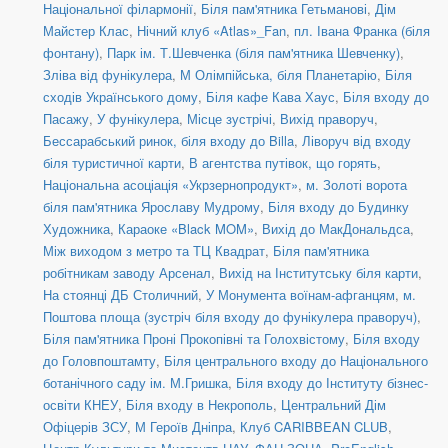
Національної філармонії
,
Біля пам'ятника Гетьманові
,
Дім
Майстер Клас
,
Нічний клуб «Atlas»_Fan
,
пл. Івана Франка (біля
фонтану)
,
Парк ім. Т.Шевченка (біля пам'ятника Шевченку)
,
Зліва від фунікулера
,
М Олімпійська, біля Планетарію
,
Біля
сходів Українського дому
,
Біля кафе Кава Хаус
,
Біля входу до
Пасажу
,
У фунікулера
,
Місце зустрічі
,
Вихід праворуч
,
Бессарабський ринок, біля входу до Billa
,
Ліворуч від входу
біля туристичної карти
,
В агентства путівок, що горять
,
Національна асоціація «Укрзернопродукт»
,
м. Золоті ворота
біля пам'ятника Ярославу Мудрому
,
Біля входу до Будинку
Художника
,
Караоке «Black MOM»
,
Вихід до МакДональдса
,
Між виходом з метро та ТЦ Квадрат
,
Біля пам'ятника
робітникам заводу Арсенал
,
Вихід на Інститутську біля карти
,
На стоянці ДБ Столичний
,
У Монумента воїнам-афганцям
,
м.
Поштова площа (зустріч біля входу до фунікулера праворуч)
,
Біля пам'ятника Проні Прокопівні та Голохвістому
,
Біля входу
до Головпоштамту
,
Біля центрального входу до Національного
ботанічного саду ім. М.Гришка
,
Біля входу до Інституту бізнес-
освіти КНЕУ
,
Біля входу в Некрополь
,
Центральний Дім
Офіцерів ЗСУ
,
М Героїв Дніпра
,
Клуб CARIBBEAN CLUB
,