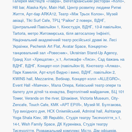
Галерея мистецтв «Лавра»
,
Вегетаріанський ресторан «Коло»
,
Hill bar
,
Alaska Kyiv
,
Main Hall
,
Центр розвитку людини Ритмі
Життя
,
Арт-бар ARKA12
,
Театр «Між Трьох Колон»
,
Музей
авіації
,
Tiki Surf Cafe
,
ТРЦ "Район" 2 поверх
,
ВДНГ,
Центральний Павільйон 1
,
Кіностудія
,
ВДНГ, 13-й павільйон
,
Tartoria
,
метро Житомирська, біля автосалону Інфініті
,
Національний академічний театр російської драмі ім. Лесі
Українки
,
Pechersk Art Flat
,
Avatar Space
,
Концертно-
танцювальний зал «Ровесник»
,
Ukrainian Stand-Up Agency
,
Гранд Хол «Хрещатик»_v.1
,
Антикафе «Ляси»
,
Сад бажань на
ВДНГ
,
ВДНГ, Концерт-хол (павільйон 9)
,
Кінотеатр «Алмаз»
,
Парк Камелія
,
Арт-клуб Видно і вино
,
ВДНГ, павільйон 2
,
KWINS hall
,
Mezzanine
,
Вебінар
,
Концерт-холл «ALLEGRO»
,
Event Hall «Маячок»
,
Мала Опера
,
Київський театр опери та
балету для дітей та юнацтва
,
Вертолітний майданчик
,
БЦ 101
Tower
,
Veranda on the river
,
Шпаківня
,
Victoria Museum
,
City-
Zencafe
,
Touch Cafe
,
КМК «АРТ ЕРІЯ»
,
Музей М. Булгакова
,
Тур вихідного дня
,
НСК Олімпійський
,
Admiral hall
,
Ashtanga
Yoga Shala Kiev
,
3B Republic
,
Студія театру Тисячоліття_v.1
,
14-t
,
Wish Family Space
,
ДК Куренівка
,
Студія театру
Тисячоліття
,
Розважальний комплекс Місто
,
Дім офіцерів
,