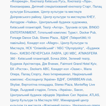
«Флоренція»
,
Кінотеатр Київська Русь
,
Кінотеатр «Ліра»
,
Кінопанорама
,
Дитячий спеціалізований кінотеатр Старт
,
Палац
культури Більшовик
,
Центр культури та мистецтв
Дніпровського району
,
Центр культури та мистецтва КНЕУ
,
Автодром «Чайка»
,
Центральний будинок художника
,
Київський планетарій
,
Театр «Актор»
,
Труханів острів
,
BINGO
ENTERTAINMENT
,
Готельний комплекс Турист
,
Docker Pub
,
Forsage Dance Club
,
Stereo Plaza.
,
ВДНГ (Teleport360,10
павільйон)
,
Концерт-хол «Allegro»
,
Центр Культури та
Мистецтв
,
НСК "Олімпійський" / NSC "Olympiyskiy"
,
«Будинок
Кіно»
,
КИЄВО-ПЕЧЕРСЬКА ЛАВРА
,
ЦКІ МВС
,
ATMASFERA
360 - Київський планетарій
,
Бочка 2004
,
Зелений театр
,
Будинок Архітектора
,
Дім Вчених
,
Fairmont Grand Hotel Kyiv
,
БК «Росток»
,
Docker's ABC
,
Концерт-хол «Оазис»
,
Мала
Опера
,
Палац Спорту
,
Акко Інтернешенал
,
Національний
комплекс «Експоцентр України» ВДНГ
,
CARIBBEAN club
,
Skybar
,
Вертолітна площадка
,
Stereo Plaza
,
MonteRay Live
Stage
,
Льодовий стадіон
,
Готель «Україна»
,
Saxon
,
Центральний будинок офіцерів Збройних Сил України
,
ATLAS
,
Центр Культури та Мистецтв НАУ
,
Міжнародний центр
культури та мистецтв «Жовтневий палац»
,
Національна опера