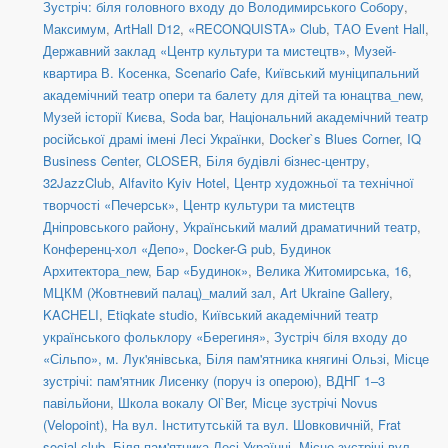
Зустріч: біля головного входу до Володимирського Собору
,
Максимум
,
ArtHall D12
,
«RECONQUISTA» Club
,
ТАО Event Hall
,
Державний заклад «Центр культури та мистецтв»
,
Музей-
квартира В. Косенка
,
Scenario Cafe
,
Київський муніципальний
академічний театр опери та балету для дітей та юнацтва_new
,
Музей історії Києва
,
Soda bar
,
Національний академічний театр
російської драмі імені Лесі Українки
,
Docker`s Blues Corner
,
IQ
Business Center
,
CLOSER
,
Біля будівлі бізнес-центру
,
32JazzClub
,
Alfavito Kyiv Hotel
,
Центр художньої та технічної
творчості «Печерськ»
,
Центр культури та мистецтв
Дніпровського району
,
Український малий драматичний театр
,
Конференц-хол «Депо»
,
Docker-G pub
,
Будинок
Архитектора_new
,
Бар «Будинок»
,
Велика Житомирська, 16
,
МЦКМ (Жовтневий палац)_малий зал
,
Art Ukraine Gallery
,
KACHELI
,
Etiqkate studio
,
Київський академічний театр
українського фольклору «Берегиня»
,
Зустріч біля входу до
«Сільпо», м. Лук'янівська
,
Біля пам'ятника княгині Ользі
,
Місце
зустрічі: пам'ятник Лисенку (поруч із оперою)
,
ВДНГ 1–3
павільйони
,
Школа вокалу Ol`Ber
,
Місце зустрічі Novus
(Velopoint)
,
На вул. Інститутській та вул. Шовковичній
,
Frat
social сlub
,
Біля пам'ятника Лесі Українці
,
Місце зустрічі вул.