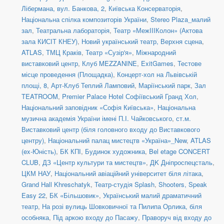
Лібермана, вул. Банкова, 2
,
Київська Консерваторія
,
Національна спілка композиторів України
,
Stereo Plaza_малий
зал
,
Театральна лабораторія
,
Театр «МежIIIКолон» (Актова
зала КИСІТ КНЕУ)
,
Новий український театр, Верхня сцена
,
ATLAS
,
ТМЦ Краків
,
Театр «Сузір'я»
,
Міжнародний
виставковий центр
,
Клуб MEZZANINE
,
ExitGames
,
Тестове
місце проведення (Площадка)
,
Концерт-хол на Львівській
площі, 8
,
Арт-Клуб Теплий Ламповий
,
Маріїнський парк
,
Зал
TEATROOM
,
Premier Palace Hotel Софіївський Гранд Хол
,
Національний заповідник «Софія Київська»
,
Національна
музична академія України імені П.І. Чайковського
,
ст.м.
Виставковий центр (біля головного входу до Виставкового
центру)
,
Національний палац мистецтв «Україна»_New
,
ATLAS
(ex-Юність)
,
БК КПІ
,
Будинок художника
,
Bel etage CONCERT
CLUB
,
ДЗ «Центр культури та мистецтв»
,
ДK Дніпроспецсталь
,
ЦКМ НАУ
,
Національний авіаційний університет біля літака
,
Grand Hall Khreschatyk
,
Театр-студія Splash
,
Shooters, Speak
Easy 22
,
БК «Більшовик»
,
Український малий драматичний
театр
,
На розі вулиць Шовковичної та Пилипа Орлика, біля
особняка
,
Під аркою входу до Пасажу
,
Праворуч від входу до