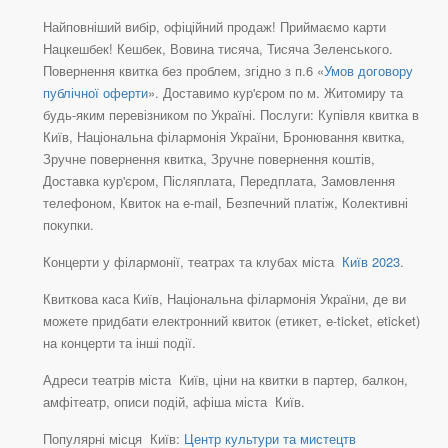
Найповніший вибір, офіційний продаж! Приймаємо карти
Нацкешбек! Кешбек, Вовина тисяча, Тисяча Зеленського.
Повернення квитка без проблем, згідно з п.6 «
Умов договору
публічної оферти
». Доставимо кур'єром по м. Житомиру та
будь-яким перевізником по Україні. Послуги: Купівля квитка в
Київ, Національна філармонія України, Бронювання квитка,
Зручне повернення квитка, Зручне повернення коштів,
Доставка кур'єром, Післяплата, Передплата, Замовлення
телефоном, Квиток на e-mail, Безпечний платіж, Колективні
покупки.
Концерти у філармонії, театрах та клубах міста
Київ 2023
.
Квиткова каса Київ, Національна філармонія України, де ви
можете придбати електронний квиток (етикет, e-ticket, eticket)
на концерти та інші події.
Адреси театрів міста Київ, ціни на квитки в партер, балкон,
амфітеатр, описи подій, афіша міста Київ.
Популярні місця Київ:
Центр культури та мистецтв