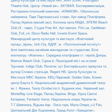
Центр Культури та Мистецтв НАУ_ФАН ЗОНА
,
ProEnglish
Theatre Hub
,
Центр «Новий вік»
,
SKYBAR
,
Експериментаніум
,
Ресторанно-готельний комплекс «KRAKOW»
,
Оболонська
набережна
,
Парк Партизанської слави
,
Арт-завод Платформа
,
Палац Україна (малий зал)
,
Колонна зала КМДА
,
SFERA Beach
Club (Х - парк)
,
Студія Free Art
,
Арт-причал
,
Film.ua
,
Caribbean
Club_Full_v4
,
Disco Radio Hall
,
Inveria Event Space
,
Міжнародний центр культури та мистецтв «Жовтневий
палац»_бронь
,
Unit Сity
,
ВДНГ
,
м. «Політехнічний інститут»
біля пам'ятника загиблим викладачам та студентам
,
Біля
кінотеатру «Жовтень»
,
Середина платформи ст. героїв Дніпра
,
Маячок Beach Club
,
Сцена 6
,
Пішохідний міст на острові
Труханів
,
Indigo Club
,
Початок: кут Бехтерівського провулка та
вулиці Січових стрільців
,
Regent Hill
,
Центр Культури та
Мистецтв МВС України
,
КВЦ Парковий
,
Golden Gate
,
Бізнес-
центр Башта 5
,
Національний академічний драматичний театр
ім. І. Франка
,
Театр Особистості
,
Будинок кіно. Червоний зал
,
MonteRay Live Stage
,
Палац України
,
Bingo
,
Кірха Святої
Катерини
,
Fantastic home
,
Національна опера України ім.
Т.Г.Шевченка
,
Відьма бар - Лиса гора
,
Мала Опера_v.2 Fan
,
Центральний Дім Художника
,
Гранд-Холл «Хрещатик»
,