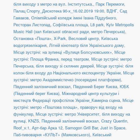
біля виходу з метро на вул. Інститутська.
,
Парк Перемоги
,
Палац Спорту_Дискотека 90-х_16.02.2019 19:00
,
ВДНГ, Сад
Гамаков
,
Олімпійський коледж імені Івана Піддубного
,
Ресторан Листопад
,
Софіївська площа
,
L8 park
,
Kyiv Metropolis
Music Hall (зал Київської обласної ради, метро Печерська)
,
Остановка «Пошта»
,
X-Park
,
Весловий центр
,
Київська
водогрязелікарня
,
Літній кінотеатр біля Українського дому
,
Місце зустрічі: на зупинці «Вулиця Болсуновських»
,
Місце
зустрічі: Площа Франка, перед театром
,
Місце зустрічі: метро
Печерська, біля виходу зі скляних дверей
,
Місце зустрічі: біля
колон біля входу до Національного експоцентру України
,
Місце
зустрічі: метро Академмістечко (посередині платформи)
,
Південний залізничний вокзал
,
Південний Берег Києва
,
ЮБК
(Південний берег Києва)
,
Міжнародний центр культури і
мистецтв Федерації профспілок України_Камерна сцена
,
Місце
зустрічі: метро «Поштова площа», праворуч від входу на
фунікулер
,
Місце зустрічі: метро Університет, біля виходу на
вулиці
,
KNZS
,
Південний залізничний вокзал
,
Crazy Quentin
,
Roof_v.1
,
Арт-бар Арка 12
,
Samogon Grill Bar
,
Just in Space
,
Паб-пивоварня «КУЛЬТ» (Маяковського)
,
Київський