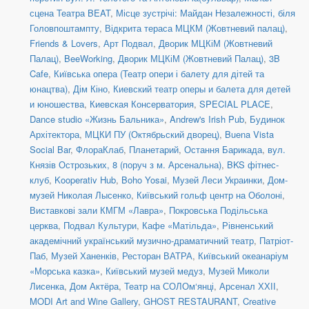
сцена Театра BEAT
,
Місце зустрічі: Майдан Незалежності, біля
Головпоштампту
,
Відкрита тераса МЦКМ (Жовтневий палац)
,
Friends & Lovers
,
Арт Подвал
,
Дворик МЦКіМ (Жовтневий
Палац)
,
BeeWorking
,
Дворик МЦКіМ (Жовтневий Палац)
,
3B
Cafe
,
Київська опера (Театр опери і балету для дітей та
юнацтва)
,
Дім Кіно
,
Киевский театр оперы и балета для детей
и юношества
,
Киевская Консерватория
,
SPECIAL PLACE
,
Dance studio «Жизнь Бальника»
,
Andrew's Irish Pub
,
Будинок
Архітектора
,
МЦКИ ПУ (Октябрьский дворец)
,
Buena Vista
Social Bar
,
ФлораКлаб
,
Планетарий
,
Остання Барикада
,
вул.
Князів Острозьких, 8 (поруч з м. Арсенальна)
,
BKS фітнес-
клуб
,
Kooperativ Hub
,
Boho Yosai
,
Музей Леси Украинки
,
Дом-
музей Николая Лысенко
,
Київський гольф центр на Оболоні
,
Виставкові зали КМГМ «Лавра»
,
Покровська Подільська
церква
,
Подвал Культури
,
Кафе «Матільда»
,
Рівненський
академічний український музично-драматичний театр
,
Патріот-
Паб
,
Музей Ханенків
,
Ресторан ВАТРА
,
Київський океанаріум
«Морська казка»
,
Київський музей медуз
,
Музей Миколи
Лисенка
,
Дом Актёра
,
Театр на СОЛОм‘янці
,
Арсенал ХХІІ
,
MODI Art and Wine Gallery
,
GHOST RESTAURANT
,
Creative