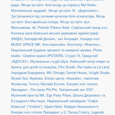
радіо
,
Місце зустрічі: біля входу до корпусу №3 Київо-
Могилянської академії
,
Місце зустрічі: М. «Дорогожичі».
Зустрічаємося під скляним куполом біля ескалатора
,
Місце
зустрічі: Бессарабська площа
,
Місце зустрічі: вул.
Мельникова, 42
,
Premier Palace Hotel. Софіївський гранд-хол
,
Колонна зала Київської міської державної адміністрації
(КМДА)
,
Батерфляй Делюкс, зал Антрацит
,
Концерт-хол
MUSIC SPACE MK
,
Кіно-павільйон
,
Кінотеатр «Жовтень»
,
Національний будинок органної та камерної музики
,
Photo
studio / Creative space UPSTAIRS
,
Студія 75
,
Гранд-паб
«ВДОСКУ»
,
Музикальна студія Шум
,
Київський театр опери та
балету для дітей та юнацтва
,
Film Studio
,
Ресторан La La Land
,
Аеродром Бородянка
,
ЖК Chicago Central House
,
InLight Studio
,
Музей Лесі Українки
,
Бізнес-центр «Каньйон»
,
пам'ятник
Фунікулер
,
Готель Ramada Encore
,
Конгрес-хол готелю
Президент.
,
Ресторан Phi-Phi
,
Театральний зал ІПАГ
,
Музичний простір МК
,
Ego Party Place
,
Школа Джазового та
Естрадного Мистецтв
,
Національний заповідник "Софія
Київська" ("Хлібня")
,
Opera Hotel
,
Майдан Незалежності
,
Конгрес-хол готелю Президент_v.2
,
Палац Спорту_Legends
,