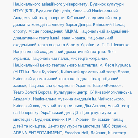
Національного авіаційного університету
,
Будинок культури
НТУУ (КПІ)
,
Будинок Офіцерів
,
Київський Національний
Академічний театр оперети
,
Київський академічний театр
драми та комедії на лівому березі Дніпра
,
Київський Палац
спорту
,
Місце проведення: МЦКМ
,
Національний академічний
драматичний театр імені Івана Франка
,
Національний
академічний театр опери та балету України ім. Т. Г. Шевченка
,
Національний академічний драматичний театр ім. Лесі
Українки
,
Національний палац мистецтв «Україна»
,
Національний центр театрального мистецтва ім. Леся Курбаса
(НЦТІ ім. Леся Курбаса)
,
Київський драматичний театр Браво
,
Київський драматичний театр на Подолі
,
Театр «Дивний
замок»
,
Національна філармонія України
,
Театр «Колесо»
,
Театр Золоті Ворота
,
Культурний центр НУ Києво-Могилянська
Академія
,
Національна музична академія ім. Чайковського
,
Київський академічний театр ляльок
,
Дім Актора
,
Новий театр
на Печерську
,
Український дім
,
ДЗ «Центр культури та
мистецтв»
,
Будинок вчених НАН України
,
Київський палац
дітей та юнацтва
,
Центр культури та мистецтв МВС України
,
ARENA ENTERTAINMENT
,
Freedom Hall
,
Лейпциг
,
Кінотеатр