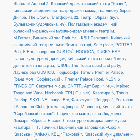
States of Arsenal 2
,
Киевский драматический театр "Браво"
,
Київський академічний театр драми і комедії на лівому березі
Дніпра
,
The Crown
,
Платформа 22
,
Театр «Образ» (вул.
Бульварно-Кудрявська, 49)
,
Полтавський академічний
обласний український музично-драматичний театр ім.
М.Гоголя
,
Банкетний зал Park Hall, КВЦ Парковий
,
Київський
академічний театр ляльок: Замок на горі
,
Safe place
,
PORTER
Pub
,
F-Bar
,
Lounge bar GUSTOÚ
,
HOOQQA
,
DUCKY BAR
,
Палац культури «Дарниця»
,
Київський театр опери і балету
для дітей та юнацтва
,
КЛЮБ
,
The House quest and party
,
Лаундж бар GUSTOU
,
Подшоффе
,
Готель Premier Palace,
Гранд Хол «Софіївський»
,
Premier Palace Hotel
,
NLSN &
FRNDS CF
,
Секретне місце
,
GNRTR
,
Арт Бар «1740»
,
Malbec
Tango and Wine
,
Hitchcook (ТРЦ Gulliver)
,
Квартира 6
,
This is
Пивбар
,
SKYLINE Lounge Bar
,
Фотостудія "Пандора"
,
Ресторан
«Panorama Club» (готель «Дніпро» 12 поверх)
,
Киевский театр
"Серебряный остров". Творческая мастерская Людмилы
Лымарь
,
«Special Place»
,
Літературно-меморіальний музей-
квартира П. Г. Тичини
,
Національний заповідник «Софія
Київська» (Хлібня)
,
КВЦ "Парковий"
,
Київський муніципальний