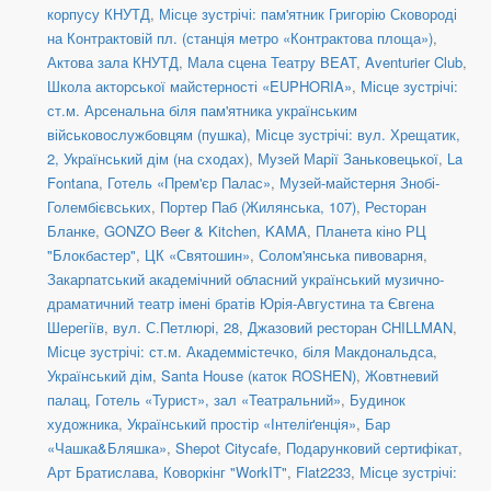
корпусу КНУТД
,
Місце зустрічі: пам'ятник Григорію Сковороді
на Контрактовій пл. (станція метро «Контрактова площа»)
,
Актова зала КНУТД
,
Мала сцена Театру BEAT
,
Aventurier Club
,
Школа акторської майстерності «EUPHORIA»
,
Місце зустрічі:
ст.м. Арсенальна біля пам'ятника українським
військовослужбовцям (пушка)
,
Місце зустрічі: вул. Хрещатик,
2, Український дім (на сходах)
,
Музей Марії Заньковецької
,
La
Fontana
,
Готель «Прем'єр Палас»
,
Музей-майстерня Знобі-
Голембієвських
,
Портер Паб (Жилянська, 107)
,
Ресторан
Бланке
,
GONZO Beer & Kitchen
,
KAMA
,
Планета кіно РЦ
"Блокбастер"
,
ЦК «Святошин»
,
Солом'янська пивоварня
,
Закарпатський академічний обласний український музично-
драматичний театр імені братів Юрія-Августина та Євгена
Шерегіїв
,
вул. С.Петлюрі, 28
,
Джазовий ресторан CHILLMAN
,
Місце зустрічі: ст.м. Академмістечко, біля Макдональдса
,
Український дім
,
Santa House (каток ROSHEN)
,
Жовтневий
палац
,
Готель «Турист», зал «Театральний»
,
Будинок
художника
,
Український простір «Інтеліґенція»
,
Бар
«Чашка&Бляшка»
,
Shepot Citycafe
,
Подарунковий сертифікат
,
Арт Братислава
,
Коворкінг "WorkIT"
,
Flat2233
,
Місце зустрічі: