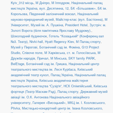
Kyiv_312 місць
,
М Дніпро
,
М Іпподром
,
Національний палац
мистецтв Україна
,
вул. Десятинна, 12
,
БК «Більшовик»
,
БК ім.
Корольова
,
Південний залізничний вокзал
,
Національний
науково-природничий музей
,
Майстер-клас (вул. Бастіонна)
,
М
Університет
,
Музей ім. А. Пушкіна
,
President Hotel
,
Зустріч: м.
Золоті Ворота (біля пам'ятника Ярославу Мудрому).
,
Шоколадний будиночок
,
Готель "Козацький" (Конференц-зал
№3. Театр)
,
Nivki-hall
,
Hyatt Regency Kiev
,
М Палац спорту
,
Музей у Пирогові
,
Ботанічний сад ім. Фоміна
,
G13 Project
Studio
,
Співоче поле
,
М Харківська
,
ст. м. Голосіївська
,
М
Дружби народів
,
Причал
,
М Мінська
,
SKY family PARK
,
BelEtage
,
Ботанічний сад ім. Гришка
,
Національний центр
театрального мистецтва ім. Леся Курбаса
,
Київський
академічний театр кукол
,
Палац Україна
,
Національний палац
мистецтв Україна
,
Київська академічна майстерня
театрального мистецтва “Сузір'я”
,
НСК Олімпійський
,
Київська
фортеця (Театр Маскам Рад)
,
Палац спорту
,
Державний музей
авіації ім. О.К. Антонова Національного авіаційного
університету
,
Галерея «Висоцький»
,
МКЦ ім. І. Козловського
,
Plivka
,
Мистецько-концертний центр ім. Івана Козловського
,