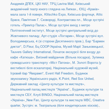
Академія ДПЕК
,
ЦКІ НАУ
,
ТРЦ Lavina Mall
,
Київський
академічний театр юного глядача на Липках.
,
ЄКЦ «Краків»
мала зала 1-й поверх
,
Klitschko Expo
,
Київська фортеця
,
Attic
Space
,
Пам'ятник Г. Сковороді, Контрактова пл.
,
Місце зустрічі
готель «Прем'єр Палас»
,
Місце зустрічі вихід з метро
Політехнічний інститут
,
Місце зустрічі центральний вхід до
Жовтневого палацу
,
Арт-студія «Ліхтарик»
,
Місце зустрічі вул.
Володимирська, 4 (зі сторони Десятинного пров.)
,
Бар "Бармен
диктат"
,
D.Fleur
,
Бц COOP-Україна
,
Музей Марії Заньковецької
,
Tauvers Gallery International
,
Початок екскурсії біля входу до
кафе «Катюша»
,
Виїзний майданчик (Вільна посадка)
,
Зупинка
громадського транспорту «Міст Патона»
,
М. Золоті Ворота (у
вестибюлі біля ескалатора)
,
Національний художній музей
,
Ігровий бар "Respawn"
,
Event Hall Freedom
,
Будинок
звукозапису Українського радіо
,
K.Point
,
Red Sox United
,
Державний заклад «Центр культури та мистецтв»
,
Національний палац мистецтв "Україна".
,
Будинок культури та
мистецтв СБУ
,
Клуб BINGO
,
Національний палац мистецтв
«Україна»_New Fan
,
Центр культури та мистецтв МВС
,
Creative
quarter
,
Зустріч: м. Театральна (біля кондитерських кіосків).
,