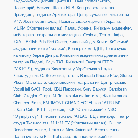
Художньо-концертний центр ім. Івана Козловського
,
Планетарій
,
Heaven
,
Щастя HUB
,
Конгрес-хол готелю
Президент
,
Будинок Архітектора
,
Центр сучасного мистецтва
М17
,
Жовтневий палац
,
Національна філармонія України
,
МЦКМ (Жовтневий палац)
,
Палац Україна
,
Київську академічну
майстерню театрального мистецтва “Сузір'я”
,
Театр Шафа
,
КХАТ
,
British Pub Red Queen
,
Київський Дім Книги
,
Київський
академічний театр "Колесо"
,
Концерт-хол ВДНГ
,
Театр кукол
на лівому березі Дніпра
,
Київський академічний драматичний
театр на Подолі
,
Клуб ТАТ
,
Київський Театр "АКТЕР"
("АКТОР")
,
Будинок Звукозапису Українського Радіо
,
Кіностудія ім. О. Довженка
,
Готель Ramada Encore Kiev
,
Stereo
Plaza. Мала зала
,
Європейський Театральний Центр Краків
,
VocalHall SVOI
,
Roof
,
КВЦ Парковий
,
Sory Бабуся
,
Caribbean
Club
,
Стадіон Старт
,
М Політехнічний Інститут
,
Житній ринок
,
Chamber Plaza
,
FAIRMONT GRAND HOTEL зал "ATRIUM"
,
L`Kafa Cafe
,
КВЦ Парковий
,
НСК "Олімпійський" / NSC
"Olympiyskiy"
,
Річковий вокзал
,
''ATLAS
,
БЦ Леонардо
,
Театр-
студія Тисячоліття
,
МЦКМ ПУ (Жовтневий палац)
,
CHI by
Decadence House
,
Театр на Михайлівській, Верхня сцена
,
Палац культури КПІ
,
Bel etage
,
Біля входу в особняк