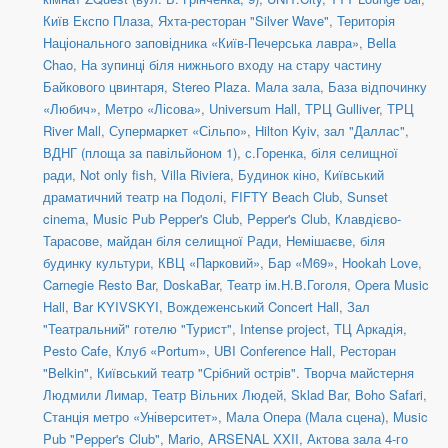
Київ Експо Плаза
,
Яхта-ресторан "Silver Wave"
,
Територія
Національного заповідника «Київ-Печерська лавра»
,
Bella
Chao
,
На зупинці біля нижнього входу на стару частину
Байкового цвинтаря
,
Stereo Plaza. Мала зала
,
База відпочинку
«Любич»
,
Метро «Лісова»
,
Universum Hall
,
ТРЦ Gulliver
,
ТРЦ
River Mall
,
Супермаркет «Сільпо»
,
Hilton Kyiv, зал "Даллас"
,
ВДНГ (площа за павільйоном 1)
,
с.Горенка, біля селищної
ради
,
Not only fish
,
Villa Riviera
,
Будинок кіно
,
Київський
драматичний театр на Подолі
,
FIFTY Beach Club
,
Sunset
cinema
,
Music Pub Pepper's Club
,
Pepper's Club
,
Клавдієво-
Тарасове, майдан біля селищної Ради
,
Немішаєве, біля
будинку культури
,
КВЦ «Парковий»
,
Бар «М69»
,
Hookah Love
,
Carnegie Resto Bar
,
DoskaBar
,
Театр ім.Н.В.Гоголя
,
Opera Music
Hall
,
Bar KYIVSKYI
,
Вождеженський Concert Hall
,
Зал
"Театральний" готелю "Турист"
,
Intense project
,
ТЦ Аркадія,
Pesto Cafe
,
Клуб «Portum»
,
UBI Conference Hall
,
Ресторан
"Belkin"
,
Київський театр "Срібний острів". Творча майстерня
Людмили Лимар
,
Театр Вільних Людей
,
Sklad Bar
,
Boho Safari
,
Станція метро «Університет»
,
Мала Опера (Мала сцена)
,
Music
Pub "Pepper's Club"
,
Mario
,
ARSENAL XXII
,
Актова зала 4-го