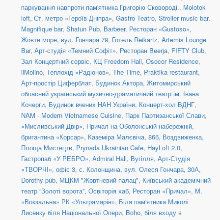
паркування навпроти пам'ятника Григорію Сковороді.
,
Molotok
loft
,
Ст. метро «Героїв Дніпра»
,
Gastro Teatro
,
Stroller music bar
,
Magnifique bar
,
Shatun Pub
,
Barbeer
,
Ресторан «Gustoso»
,
Жовте море
,
вул. Гончара 79
,
Готель Reikartz
,
Artemis Lounge
Bar
,
Арт-студія «Темний Софіт»
,
Ресторан Beerja
,
FIFTY Club
,
Зал Концертний сервіс
,
КЦ Freedom Hall
,
Osocor Residence
,
ilMolino
,
Теплохід «Радіонов»
,
The Time
,
Praktika restaurant
,
Арт-простір Циферблат
,
Будинок Актора
,
Житомирський
обласний український музично-драматичний театр ім. Івана
Кочерги
,
Будинок вчених НАН України
,
Концерт-хол ВДНГ
,
NAM - Modern Vietnamese Cuisine
,
Парк Партизанської Слави,
«Мисливський Двір»
,
Причал на Оболонській набережній,
бригантина «Корсар»
,
Каземіра Малєвіча, 86б
,
Воздвиженка,
Площа Мистецтв
,
Prynada Ukrainian Cafe
,
HayLoft 2.0
,
Гастропаб «У РЕБРО»
,
Admiral Hall
,
Вугілля
,
Арт-Студія
«ТВОРЧІ», офіс 3
,
с. Колонщина
,
вул. Олеся Гончара, 30А
,
Dorothy pub
,
МЦКМ "Жовтневий палац"
,
Київський академічний
театр “Золоті ворота”
,
Освіторія хаб
,
Ресторан «Причал»
,
М.
«Вокзальна» РК «Ультрамарін»
,
Біля пам'ятника Миколі
Лисенку біля Національної Опери
,
Boho
,
біля входу в