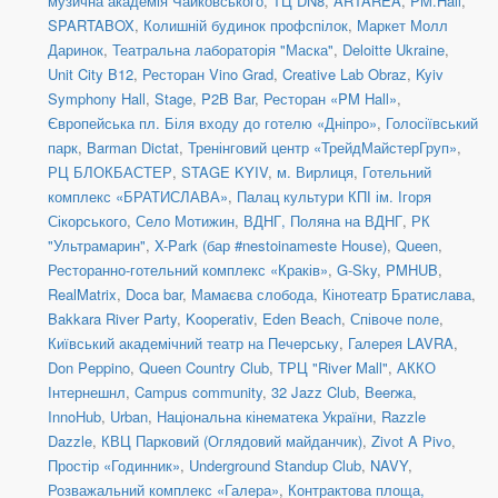
музична академія Чайковського
,
ТЦ DN8
,
ARTAREA
,
PM.Hall
,
SPARTABOX
,
Колишній будинок профспілок
,
Маркет Молл
Даринок
,
Театральна лабораторія "Маска"
,
Deloitte Ukraine
,
Unit City B12
,
Ресторан Vino Grad
,
Creative Lab Obraz
,
Kyiv
Symphony Hall
,
Stage
,
P2B Bar
,
Ресторан «PM Hall»
,
Європейська пл. Біля входу до готелю «Дніпро»
,
Голосіївський
парк
,
Barman Dictat
,
Тренінговий центр «ТрейдМайстерГруп»
,
РЦ БЛОКБАСТЕР
,
STAGE KYIV
,
м. Вирлиця
,
Готельний
комплекс «БРАТИСЛАВА»
,
Палац культури КПІ ім. Ігоря
Сікорського
,
Село Мотижин
,
ВДНГ, Поляна на ВДНГ
,
РК
"Ультрамарин"
,
X-Park (бар #nestoinameste House)
,
Queen
,
Ресторанно-готельний комплекс «Краків»
,
G-Sky
,
PMHUB
,
RealMatrix
,
Doca bar
,
Мамаєва слобода
,
Кінотеатр Братислава
,
Bakkara River Party
,
Kooperativ
,
Eden Beach
,
Співоче поле
,
Київський академічний театр на Печерську
,
Галерея LAVRA
,
Don Peppino
,
Queen Country Club
,
ТРЦ "River Mall"
,
АККО
Інтернешнл
,
Campus community
,
32 Jazz Club
,
Beerжа
,
InnoHub
,
Urban
,
Національна кінематека України
,
Razzle
Dazzle
,
КВЦ Парковий (Оглядовий майданчик)
,
Zivot A Pivo
,
Простір «Годинник»
,
Underground Standup Club
,
NAVY
,
Розважальний комплекс «Галера»
,
Контрактова площа,