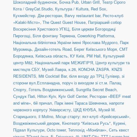
Шоколадний будиночок
,
Бочка Pub
,
Urban Grill
,
Театр Сірого
Кота / GreyCat.Studio
,
Культура / Kultura
,
Red Sox
,
Кухмейстер. Дім-ресторан
,
Barvy restaurant bar
,
Ресто-клуб
«Kalaki-Місто»
,
The Quest Guest House
,
Патріарший собор
Воскресіння Христового УГКЦ
,
Біля церкви Богородиці
Пирогощі
,
Біля фонтану Термена
,
Coworking Platforma
,
Національна бібліотека України імені Ярослава Мудрого
,
Парк
Муромець
,
Дизайн-готель Road
,
Берег Київського Моря
,
СМТ
Бородянка, Київська область
,
КУ Київ
,
PM Hall
,
Культурний
центр М82
,
Національний парк МЕЖИГІР'Я
,
Центр культури та
мистецтв СБУ
,
Музей Лавра, к.26
,
KONCHA ZASPA. KNZS
RESIDENTS
,
M8 Cocktail Bar
,
біля входу до ТРЦ Гулівер, зі
сторони вул.Еспланадна, поруч із виходом зі ст.м. Палац
Спорту
,
Готель Воздвиженський
,
Sungrilla Secret Beach
,
Сундук Паб
,
Hilton Kyiv
,
Kyiv Golf Center
,
Ресторан «BEEF meat
and wine»
,
6й причал
,
Парк імені Тараса Шевченка, напроти
червоного корпусу Універсисту
,
ЦКД КНУБА
,
Музей М.
Старицького
,
il Molino
,
Місце старту: яхт-клуб «Крейсерський»
,
Возджвіженський дворик
,
Кінотеатр "Київська Русь"
,
Курені
,
Підвал Культури
,
Octo tower
,
Теплохід «Монблан»
,
Сеть квест
кімнат ZQuest (вул. Б. Грінченка, 9)
,
UNIT.City
,
TTT Lounge bar
,