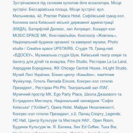
Зустрічаємося під скляним куполом біля ескалатора
,
Місце
зустрічі: Бессарабська площа
,
Місце зустрічі: вул.
Мельникова, 42
,
Premier Palace Hotel. Софіївський гранд-хол
,
Колонна зала Київської міської державної адміністрації
(КМДА)
,
Батерфляй Делюкс, зал Антрацит
,
Концерт-хол
MUSIC SPACE MK
,
Кіно-павільйон
,
Кінотеатр «Жовтень»
,
Національний будинок органної та камерної музики
,
Photo
studio / Creative space UPSTAIRS
,
Студія 75
,
Гранд-паб
«ВДОСКУ»
,
Музикальна студія Шум
,
Київський театр опери та
балету для дітей та юнацтва
,
Film Studio
,
Ресторан La La Land
,
Аеродром Бородянка
,
ЖК Chicago Central House
,
InLight Studio
,
Музей Лесі Українки
,
Бізнес-центр «Каньйон»
,
пам'ятник
Фунікулер
,
Готель Ramada Encore
,
Конгрес-хол готелю
Президент.
,
Ресторан Phi-Phi
,
Театральний зал ІПАГ
,
Музичний простір МК
,
Ego Party Place
,
Школа Джазового та
Естрадного Мистецтв
,
Національний заповідник "Софія
Київська" ("Хлібня")
,
Opera Hotel
,
Майдан Незалежності
,
Конгрес-хол готелю Президент_v.2
,
Палац Спорту_Legends
,
HC Hall
,
Центр Культури та Мистецтв НАУ.
,
Open Room
,
Будинок Культури ім. Я. Батюка
,
Sex Ed Coffee
,
Tusa Bar
,