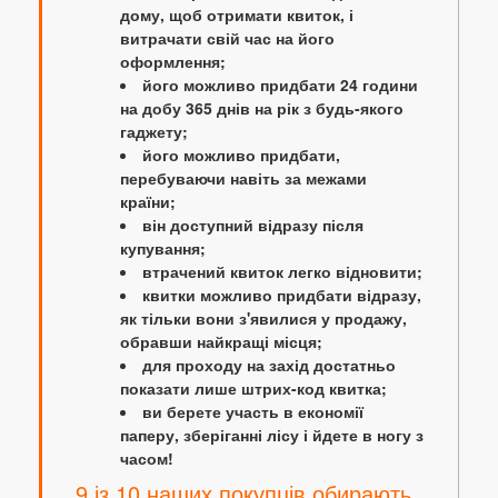
дому, щоб отримати квиток, і
витрачати свій час на його
оформлення;
його можливо придбати 24 години
на добу 365 днів на рік з будь-якого
гаджету;
його можливо придбати,
перебуваючи навіть за межами
країни;
він доступний відразу після
купування;
втрачений квиток легко відновити;
квитки можливо придбати відразу,
як тільки вони з'явилися у продажу,
обравши найкращі місця;
для проходу на захід достатньо
показати лише штрих-код квитка;
ви берете участь в економії
паперу, зберіганні лісу і йдете в ногу з
часом!
9 із 10 наших покупців обирають