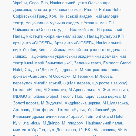
України
,
Gogol Pub
,
Національний центр Олександра
Довженко
,
Кінотеатр «Кінопанорама»
,
Premier Palace Hotel.
Софіївський Гранд Хол.
,
Київський академічний молодий
театр
,
Національна музична академія України імені П.І.
Чайковського.Оперна студія – Великий зал.
,
Національний
Палац мистецтв «Україна» (малий зал)
,
Палац Культури КПІ
,
арт-центр «CLOSER»
,
Арт-центр «CLOSER»
,
Національний
цирк України
,
Київський академічний театр юного глядача на
Липках
,
Національний український академічний драматичний
театр імені Марії Заньковецької
,
Зелений театр
,
Fairmont Grand
Hotel
,
Стадіон "Динамо"
,
Гідропарк
,
М Контрактова площа,
фонтан «Самсон»
,
М Осокорки
,
М Теремки
,
М Лісова
,
перевулок Михайлівський, 8 (біля дерева, що росте з забору)
,
Готель «Hilton»
,
М Хрещатик
,
М Арсенальна
,
м. Житомирська
,
INDIGO ambitious project
,
Fedoriv Hub
,
Кирилівська церква
,
М
Золоті ворота
,
М Видубичі
,
Андріївська церква
,
М Шулявська
,
Арт-завод Платформа.
,
Готель «Русь»
,
Український дім
,
Київський драматичний театр "Браво"
,
Fairmont Grand Hotel
Kyiv_312 місць
,
М Дніпро
,
М Іпподром
,
Національний палац
мистецтв Україна
,
вул. Десятинна, 12
,
БК «Більшовик»
,
БК ім.