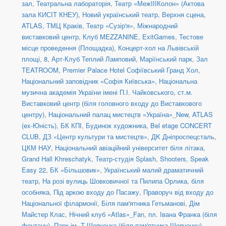
зал
,
Театральна лабораторія
,
Театр «МежIIIКолон» (Актова
зала КИСІТ КНЕУ)
,
Новий український театр, Верхня сцена
,
ATLAS
,
ТМЦ Краків
,
Театр «Сузір'я»
,
Міжнародний
виставковий центр
,
Клуб MEZZANINE
,
ExitGames
,
Тестове
місце проведення (Площадка)
,
Концерт-хол на Львівській
площі, 8
,
Арт-Клуб Теплий Ламповий
,
Маріїнський парк
,
Зал
TEATROOM
,
Premier Palace Hotel Софіївський Гранд Хол
,
Національний заповідник «Софія Київська»
,
Національна
музична академія України імені П.І. Чайковського
,
ст.м.
Виставковий центр (біля головного входу до Виставкового
центру)
,
Національний палац мистецтв «Україна»_New
,
ATLAS
(ex-Юність)
,
БК КПІ
,
Будинок художника
,
Bel etage CONCERT
CLUB
,
ДЗ «Центр культури та мистецтв»
,
ДK Дніпроспецсталь
,
ЦКМ НАУ
,
Національний авіаційний університет біля літака
,
Grand Hall Khreschatyk
,
Театр-студія Splash
,
Shooters, Speak
Easy 22
,
БК «Більшовик»
,
Український малий драматичний
театр
,
На розі вулиць Шовковичної та Пилипа Орлика, біля
особняка
,
Під аркою входу до Пасажу
,
Праворуч від входу до
Національної філармонії
,
Біля пам'ятника Гетьманові
,
Дім
Майстер Клас
,
Нічний клуб «Atlas»_Fan
,
пл. Івана Франка (біля
фонтану)
,
Парк ім. Т.Шевченка (біля пам'ятника Шевченку)
,