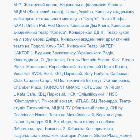
М17
,
Жовтневий палац
,
Національна філармонія України
,
МЦКМ (Жовтневий палац)
,
Палац Україна
,
Київську академічну
майстерню театрального мистецтва “Сузір'я”
,
Театр Шафа
,
КХАТ
,
British Pub Red Queen
,
Київський Дім Книги
,
Київський
академічний театр "Колесо"
,
Концерт-хол ВДНГ
,
Театр кукол
на лівому березі Дніпра
,
Київський академічний драматичний
театр на Подолі
,
Клуб ТАТ
,
Київський Театр "АКТЕР"
("АКТОР")
,
Будинок Звукозапису Українського Радіо
,
Кіностудія ім. О. Довженка
,
Готель Ramada Encore Kiev
,
Stereo
Plaza. Мала зала
,
Європейський Театральний Центр Краків
,
VocalHall SVOI
,
Roof
,
КВЦ Парковий
,
Sory Бабуся
,
Caribbean
Club
,
Стадіон Старт
,
М Політехнічний Інститут
,
Житній ринок
,
Chamber Plaza
,
FAIRMONT GRAND HOTEL зал "ATRIUM"
,
L`Kafa Cafe
,
КВЦ Парковий
,
НСК "Олімпійський" / NSC
"Olympiyskiy"
,
Річковий вокзал
,
''ATLAS
,
БЦ Леонардо
,
Театр-
студія Тисячоліття
,
МЦКМ ПУ (Жовтневий палац)
,
CHI by
Decadence House
,
Театр на Михайлівській, Верхня сцена
,
Палац культури КПІ
,
Bel etage
,
Біля входу в особняк
Лібермана, вул. Банкова, 2
,
Київська Консерваторія
,
Національна спілка композиторів України
,
Stereo Plaza_малий