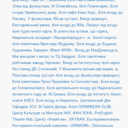
Зліва від фунікулера
,
М Олімпійська, біля Планетарію
,
Біля
сходів Українського дому
,
Біля кафе Кава Хаус
,
Біля входу до
Пасажу
,
У фунікулера
,
Місце зустрічі
,
Вихід праворуч
,
Бессарабський ринок, біля входу до Billa
,
Ліворуч від входу
біля туристичної карти
,
В агентства путівок, що горять
,
Національна асоціація «Укрзернопродукт»
,
м. Золоті ворота
біля пам'ятника Ярославу Мудрому
,
Біля входу до Будинку
Художника
,
Караоке «Black MOM»
,
Вихід до МакДональдса
,
Між виходом з метро та ТЦ Квадрат
,
Біля пам'ятника
робітникам заводу Арсенал
,
Вихід на Інститутську біля карти
,
На стоянці ДБ Столичний
,
У Монумента воїнам-афганцям
,
м.
Поштова площа (зустріч біля входу до фунікулера праворуч)
,
Біля пам'ятника Проні Прокопівні та Голохвістому
,
Біля входу
до Головпоштамту
,
Біля центрального входу до Національного
ботанічного саду ім. М.Гришка
,
Біля входу до Інституту бізнес-
освіти КНЕУ
,
Біля входу в Некрополь
,
Центральний Дім
Офіцерів ЗСУ
,
М Героїв Дніпра
,
Клуб CARIBBEAN CLUB
,
Центр Культури та Мистецтв НАУ_ФАН ЗОНА
,
ProEnglish
Theatre Hub
,
Центр «Новий вік»
,
SKYBAR
,
Експериментаніум
,
Ресторанно-готельний комплекс «KRAKOW»
,
Оболонська