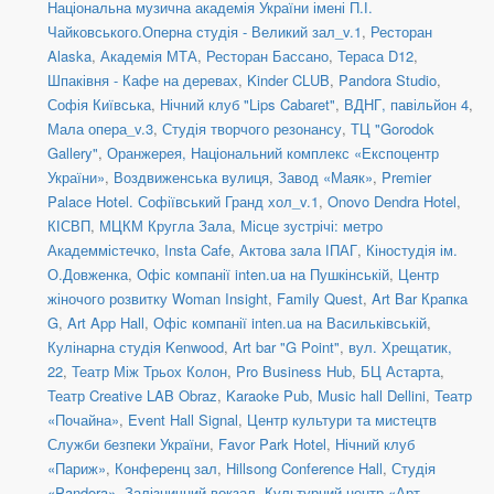
Національна музична академія України імені П.І.
Чайковського.Оперна студія - Великий зал_v.1
,
Ресторан
Alaska
,
Академія МТА
,
Ресторан Бассано
,
Тераса D12
,
Шпаківня - Кафе на деревах
,
Kinder CLUB
,
Pandora Studio
,
Софія Київська
,
Нічний клуб "Lips Cabaret"
,
ВДНГ, павільйон 4
,
Мала опера_v.3
,
Студія творчого резонансу
,
ТЦ "Gorodok
Gallery"
,
Оранжерея, Національний комплекс «Експоцентр
України»
,
Воздвиженська вулиця
,
Завод «Маяк»
,
Premier
Palace Hotel. Софіївський Гранд хол_v.1
,
Onovo Dendra Hotel
,
КІСВП
,
МЦКМ Кругла Зала
,
Місце зустрічі: метро
Академмістечко
,
Insta Cafe
,
Актова зала ІПАГ
,
Кіностудія ім.
О.Довженка
,
Офіс компанії inten.ua на Пушкінській
,
Центр
жіночого розвитку Woman Insight
,
Family Quest
,
Art Bar Крапка
G
,
Art App Hall
,
Офіс компанії inten.ua на Васильківській
,
Кулінарна студія Kenwood
,
Art bar "G Point"
,
вул. Хрещатик,
22
,
Театр Між Трьох Колон
,
Pro Business Hub
,
БЦ Астарта
,
Театр Creative LAB Obraz
,
Karaoke Pub
,
Music hall Dellini
,
Театр
«Почайна»
,
Event Hall Signal
,
Центр культури та мистецтв
Служби безпеки України
,
Favor Park Hotel
,
Нічний клуб
«Париж»
,
Конференц зал
,
Hillsong Conference Hall
,
Студія
«Pandora»
,
Залізничний вокзал
,
Культурний центр «Арт-