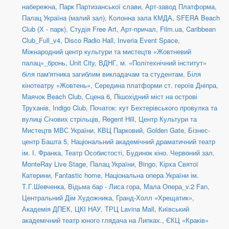
набережна
,
Парк Партизанської слави
,
Арт-завод Платформа
,
Палац Україна (малий зал)
,
Колонна зала КМДА
,
SFERA Beach
Club (Х - парк)
,
Студія Free Art
,
Арт-причал
,
Film.ua
,
Caribbean
Club_Full_v4
,
Disco Radio Hall
,
Inveria Event Space
,
Міжнародний центр культури та мистецтв «Жовтневий
палац»_бронь
,
Unit Сity
,
ВДНГ
,
м. «Політехнічний інститут»
біля пам'ятника загиблим викладачам та студентам
,
Біля
кінотеатру «Жовтень»
,
Середина платформи ст. героїв Дніпра
,
Маячок Beach Club
,
Сцена 6
,
Пішохідний міст на острові
Труханів
,
Indigo Club
,
Початок: кут Бехтерівського провулка та
вулиці Січових стрільців
,
Regent Hill
,
Центр Культури та
Мистецтв МВС України
,
КВЦ Парковий
,
Golden Gate
,
Бізнес-
центр Башта 5
,
Національний академічний драматичний театр
ім. І. Франка
,
Театр Особистості
,
Будинок кіно. Червоний зал
,
MonteRay Live Stage
,
Палац України
,
Bingo
,
Кірха Святої
Катерини
,
Fantastic home
,
Національна опера України ім.
Т.Г.Шевченка
,
Відьма бар - Лиса гора
,
Мала Опера_v.2 Fan
,
Центральний Дім Художника
,
Гранд-Холл «Хрещатик»
,
Академія ДПЕК
,
ЦКІ НАУ
,
ТРЦ Lavina Mall
,
Київський
академічний театр юного глядача на Липках.
,
ЄКЦ «Краків»