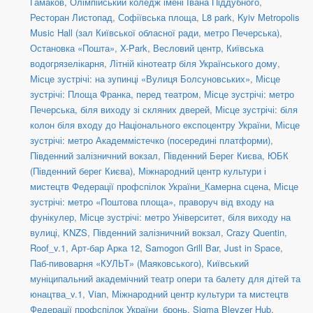
Гамаков
,
Олімпійський коледж імені Івана Піддубного
,
Ресторан Листопад
,
Софіївська площа
,
L8 park
,
Kyiv Metropolis
Music Hall (зал Київської обласної ради, метро Печерська)
,
Остановка «Пошта»
,
X-Park
,
Весловий центр
,
Київська
водогрязелікарня
,
Літній кінотеатр біля Українського дому
,
Місце зустрічі: на зупинці «Вулиця Болсуновських»
,
Місце
зустрічі: Площа Франка, перед театром
,
Місце зустрічі: метро
Печерська, біля виходу зі скляних дверей
,
Місце зустрічі: біля
колон біля входу до Національного експоцентру України
,
Місце
зустрічі: метро Академмістечко (посередині платформи)
,
Південний залізничний вокзал
,
Південний Берег Києва
,
ЮБК
(Південний берег Києва)
,
Міжнародний центр культури і
мистецтв Федерації профспілок України_Камерна сцена
,
Місце
зустрічі: метро «Поштова площа», праворуч від входу на
фунікулер
,
Місце зустрічі: метро Університет, біля виходу на
вулиці
,
KNZS
,
Південний залізничний вокзал
,
Crazy Quentin
,
Roof_v.1
,
Арт-бар Арка 12
,
Samogon Grill Bar
,
Just in Space
,
Паб-пивоварня «КУЛЬТ» (Маяковського)
,
Київський
муніципальний академічний театр опери та балету для дітей та
юнацтва_v.1
,
Vian
,
Міжнародний центр культури та мистецтв
Федерації профспілок України_бронь
,
Sigma Bleyzer Hub
,