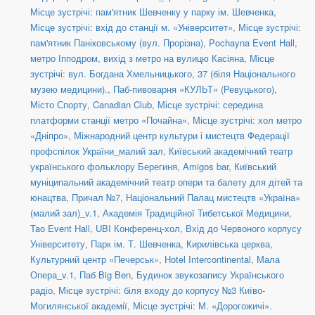
Місце зустрічі: пам'ятник Шевченку у парку ім. Шевченка
,
Місце зустрічі: вхід до станції м. «Університет»
,
Місце зустрічі:
пам'ятник Паніковському (вул. Прорізна)
,
Pochayna Event Hall
,
метро Іпподром, вихід з метро на вулицю Касіяна
,
Місце
зустрічі: вул. Богдана Хмельницького, 37 (біля Національного
музею медицини).
,
Паб-пивоварня «КУЛЬТ» (Ревуцького)
,
Місто Спорту
,
Canadian Club
,
Місце зустрічі: середина
платформи станції метро «Почайна»
,
Місце зустрічі: хол метро
«Дніпро»
,
Міжнародний центр культури і мистецтв Федерації
профспілок України_малий зал
,
Київський академічний театр
українського фольклору Берегиня
,
Amigos bar
,
Київський
муніципальний академічний театр опери та балету для дітей та
юнацтва
,
Причал №7
,
Національний Палац мистецтв «Україна»
(малий зал)_v.1
,
Академія Традиційної Тибетської Медицини
,
Tao Event Hall
,
UBI Конференц-хол
,
Вхід до Червоного корпусу
Університету
,
Парк ім. Т. Шевченка
,
Кирилівська церква
,
Культурний центр «Печерськ»
,
Hotel Intercontinental
,
Мала
Опера_v.1
,
Паб Big Ben
,
Будинок звукозапису Українського
радіо
,
Місце зустрічі: біля входу до корпусу №3 Київо-
Могилянської академії
,
Місце зустрічі: М. «Дорогожичі».