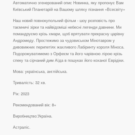
Автоматично згенерований опис Новинка, яку пропонує Вам
Київський Планетарій на Вашому шляху пізнання «Всесвіту»
Наш новий повнокупольний фільм - шоу розповість про
таємничі зірки та найвідоміші небесні легенди давнини. Ми
помандруємо крізь хмари, щоб врятувати прекрасну царівну
Андромеду. Простежимо за чудовиськом Мінотавром у
дивовижних перипетіях жахливого Лабіринту короля Міноса.
Подорожуватимемо з Орфеєм та його чарівною лірою крізь
спеку та сірчаний дим Аїда в пошуках його коханої Еврідіки.
Мова: українська, англійська.
Тривалість: 32 хв.
Рік: 2023
Рекомендований вік: 8+
Виробництво:Україна.
Астраліс.