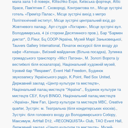
мала зала 1-й поверх
,
Klitschko Expo
,
Київська фортеця
,
Attic
Space
,
Пам'ятник Г. Сковороді, Контрактова пл.
,
Місце зустрічі
готель «Прем'єр Палас»
,
Місце зустрічі вихід з метро
Політехнічний інститут
,
Місце зустрічі центральний вхід до
Жовтневого палацу
,
Арт-студія «Ліхтарик»
,
Місце зустрічі вул.
Володимирська, 4 (зі сторони Десятинного пров.)
,
Бар "Бармен
диктат"
,
D.Fleur
,
Бц COOP-Україна
,
Музей Марії Заньковецької
,
Tauvers Gallery International
,
Початок екскурсії біля входу до
кафе «Катюша»
,
Виїзний майданчик (Вільна посадка)
,
Зупинка
громадського транспорту «Міст Патона»
,
М. Золоті Ворота (у
вестибюлі біля ескалатора)
,
Національний художній музей
,
Ігровий бар "Respawn"
,
Event Hall Freedom
,
Будинок
звукозапису Українського радіо
,
K.Point
,
Red Sox United
,
Державний заклад «Центр культури та мистецтв»
,
Національний палац мистецтв "Україна".
,
Будинок культури та
мистецтв СБУ
,
Клуб BINGO
,
Національний палац мистецтв
«Україна»_New Fan
,
Центр культури та мистецтв МВС
,
Creative
quarter
,
Зустріч: м. Театральна (біля кондитерських кіосків).
,
Зустріч: біля головного входу до Володимирського Собору
,
Максимум
,
ArtHall D12
,
«RECONQUISTA» Club
,
ТАО Event Hall
,
Державний заклад «Центр культури та мистецтв»
,
Музей-