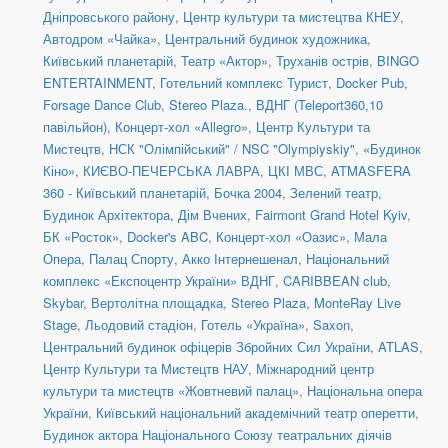
Дніпровського району
,
Центр культури та мистецтва КНЕУ
,
Автодром «Чайка»
,
Центральний будинок художника
,
Київський планетарій
,
Театр «Актор»
,
Труханів острів
,
BINGO
ENTERTAINMENT
,
Готельний комплекс Турист
,
Docker Pub
,
Forsage Dance Club
,
Stereo Plaza.
,
ВДНГ (Teleport360,10
павільйон)
,
Концерт-хол «Allegro»
,
Центр Культури та
Мистецтв
,
НСК "Олімпійський" / NSC "Olympiyskiy"
,
«Будинок
Кіно»
,
КИЄВО-ПЕЧЕРСЬКА ЛАВРА
,
ЦКІ МВС
,
ATMASFERA
360 - Київський планетарій
,
Бочка 2004
,
Зелений театр
,
Будинок Архітектора
,
Дім Вчених
,
Fairmont Grand Hotel Kyiv
,
БК «Росток»
,
Docker's ABC
,
Концерт-хол «Оазис»
,
Мала
Опера
,
Палац Спорту
,
Акко Інтернешенал
,
Національний
комплекс «Експоцентр України» ВДНГ
,
CARIBBEAN club
,
Skybar
,
Вертолітна площадка
,
Stereo Plaza
,
MonteRay Live
Stage
,
Льодовий стадіон
,
Готель «Україна»
,
Saxon
,
Центральний будинок офіцерів Збройних Сил України
,
ATLAS
,
Центр Культури та Мистецтв НАУ
,
Міжнародний центр
культури та мистецтв «Жовтневий палац»
,
Національна опера
України
,
Київський національний академічний театр оперетти
,
Будинок актора Національного Союзу театральних діячів