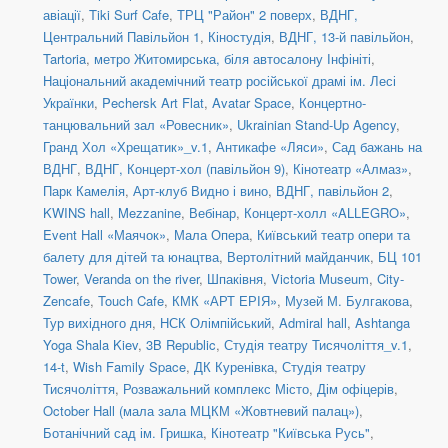
авіації
,
Tiki Surf Cafe
,
ТРЦ "Район" 2 поверх
,
ВДНГ,
Центральний Павільйон 1
,
Кіностудія
,
ВДНГ, 13-й павільйон
,
Tartoria
,
метро Житомирська, біля автосалону Інфініті
,
Національний академічний театр російської драмі ім. Лесі
Українки
,
Pechersk Art Flat
,
Avatar Space
,
Концертно-
танцювальний зал «Ровесник»
,
Ukrainian Stand-Up Agency
,
Гранд Хол «Хрещатик»_v.1
,
Антикафе «Ляси»
,
Сад бажань на
ВДНГ
,
ВДНГ, Концерт-хол (павільйон 9)
,
Кінотеатр «Алмаз»
,
Парк Камелія
,
Арт-клуб Видно і вино
,
ВДНГ, павільйон 2
,
KWINS hall
,
Mezzanine
,
Вебінар
,
Концерт-холл «ALLEGRO»
,
Event Hall «Маячок»
,
Мала Опера
,
Київський театр опери та
балету для дітей та юнацтва
,
Вертолітний майданчик
,
БЦ 101
Tower
,
Veranda on the river
,
Шпаківня
,
Victoria Museum
,
City-
Zencafe
,
Touch Cafe
,
КМК «АРТ ЕРІЯ»
,
Музей М. Булгакова
,
Тур вихідного дня
,
НСК Олімпійський
,
Admiral hall
,
Ashtanga
Yoga Shala Kiev
,
3B Republic
,
Студія театру Тисячоліття_v.1
,
14-t
,
Wish Family Space
,
ДК Куренівка
,
Студія театру
Тисячоліття
,
Розважальний комплекс Місто
,
Дім офіцерів
,
October Hall (мала зала МЦКМ «Жовтневий палац»)
,
Ботанічний сад ім. Гришка
,
Кінотеатр "Київська Русь"
,