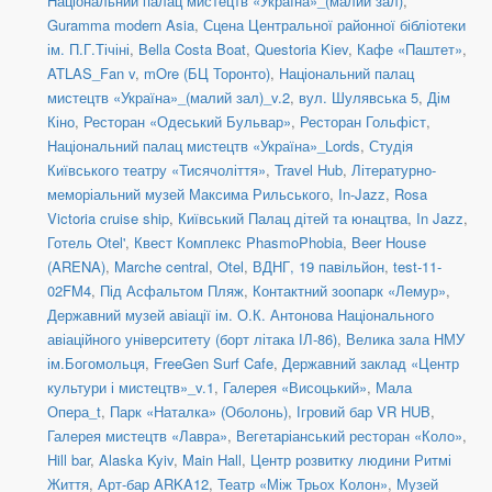
Національний палац мистецтв «Україна»_(малий зал)
,
Guramma modern Asia
,
Сцена Центральної районної бібліотеки
ім. П.Г.Тічіні
,
Bella Costa Boat
,
Questoria Kiev
,
Кафе «Паштет»
,
ATLAS_Fan v
,
mOre (БЦ Торонто)
,
Національний палац
мистецтв «Україна»_(малий зал)_v.2
,
вул. Шулявська 5
,
Дім
Кіно
,
Ресторан «Одеський Бульвар»
,
Ресторан Гольфіст
,
Національний палац мистецтв «Україна»_Lords
,
Студія
Київського театру «Тисячоліття»
,
Travel Hub
,
Літературно-
меморіальний музей Максима Рильського
,
In-Jazz
,
Rosa
Victoria cruise ship
,
Київський Палац дітей та юнацтва
,
In Jazz
,
Готель Otel'
,
Квест Комплекс PhasmoPhobia
,
Beer House
(ARENA)
,
Marche central
,
Otel
,
ВДНГ, 19 павільйон
,
test-11-
02FM4
,
Під Асфальтом Пляж
,
Контактний зоопарк «Лемур»
,
Державний музей авіації ім. О.К. Антонова Національного
авіаційного університету (борт літака ІЛ-86)
,
Велика зала НМУ
ім.Богомольця
,
FreeGen Surf Cafe
,
Державний заклад «Центр
культури і мистецтв»_v.1
,
Галерея «Висоцький»
,
Мала
Опера_t
,
Парк «Наталка» (Оболонь)
,
Ігровий бар VR HUB
,
Галерея мистецтв «Лавра»
,
Вегетаріанський ресторан «Коло»
,
Hill bar
,
Alaska Kyiv
,
Main Hall
,
Центр розвитку людини Ритмі
Життя
,
Арт-бар ARKA12
,
Театр «Між Трьох Колон»
,
Музей