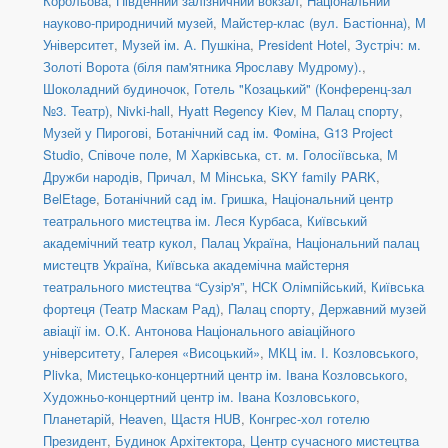
Корольова
,
Південний залізничний вокзал
,
Національний
науково-природничий музей
,
Майстер-клас (вул. Бастіонна)
,
М
Університет
,
Музей ім. А. Пушкіна
,
President Hotel
,
Зустріч: м.
Золоті Ворота (біля пам'ятника Ярославу Мудрому).
,
Шоколадний будиночок
,
Готель "Козацький" (Конференц-зал
№3. Театр)
,
Nivki-hall
,
Hyatt Regency Kiev
,
М Палац спорту
,
Музей у Пирогові
,
Ботанічний сад ім. Фоміна
,
G13 Project
Studio
,
Співоче поле
,
М Харківська
,
ст. м. Голосіївська
,
М
Дружби народів
,
Причал
,
М Мінська
,
SKY family PARK
,
BelEtage
,
Ботанічний сад ім. Гришка
,
Національний центр
театрального мистецтва ім. Леся Курбаса
,
Київський
академічний театр кукол
,
Палац Україна
,
Національний палац
мистецтв Україна
,
Київська академічна майстерня
театрального мистецтва “Сузір'я”
,
НСК Олімпійський
,
Київська
фортеця (Театр Маскам Рад)
,
Палац спорту
,
Державний музей
авіації ім. О.К. Антонова Національного авіаційного
університету
,
Галерея «Висоцький»
,
МКЦ ім. І. Козловського
,
Plivka
,
Мистецько-концертний центр ім. Івана Козловського
,
Художньо-концертний центр ім. Івана Козловського
,
Планетарій
,
Heaven
,
Щастя HUB
,
Конгрес-хол готелю
Президент
,
Будинок Архітектора
,
Центр сучасного мистецтва