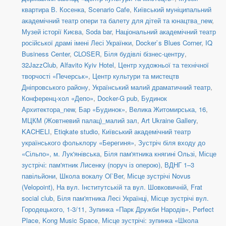
квартира В. Косенка
,
Scenario Cafe
,
Київський муніципальний
академічний театр опери та балету для дітей та юнацтва_new
,
Музей історії Києва
,
Soda bar
,
Національний академічний театр
російської драмі імені Лесі Українки
,
Docker`s Blues Corner
,
IQ
Business Center
,
CLOSER
,
Біля будівлі бізнес-центру
,
32JazzClub
,
Alfavito Kyiv Hotel
,
Центр художньої та технічної
творчості «Печерськ»
,
Центр культури та мистецтв
Дніпровського району
,
Український малий драматичний театр
,
Конференц-хол «Депо»
,
Docker-G pub
,
Будинок
Архитектора_new
,
Бар «Будинок»
,
Велика Житомирська, 16
,
МЦКМ (Жовтневий палац)_малий зал
,
Art Ukraine Gallery
,
KACHELI
,
Etiqkate studio
,
Київський академічний театр
українського фольклору «Берегиня»
,
Зустріч біля входу до
«Сільпо», м. Лук'янівська
,
Біля пам'ятника княгині Ользі
,
Місце
зустрічі: пам'ятник Лисенку (поруч із оперою)
,
ВДНГ 1–3
павільйони
,
Школа вокалу Ol`Ber
,
Місце зустрічі Novus
(Velopoint)
,
На вул. Інститутській та вул. Шовковичній
,
Frat
social сlub
,
Біля пам'ятника Лесі Українці
,
Місце зустрічі вул.
Городецького, 1-3/11
,
Зупинка «Парк Дружби Народів»
,
Perfect
Place
,
Kong Music Space
,
Місце зустрічі: зупинка «Школа