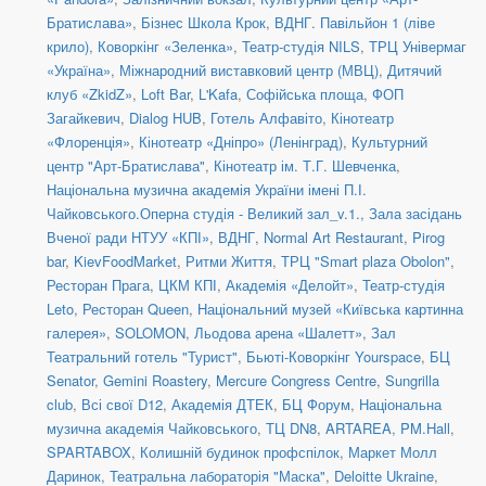
Братислава»
,
Бізнес Школа Крок
,
ВДНГ. Павільйон 1 (ліве
крило)
,
Коворкінг «Зеленка»
,
Театр-студія NILS
,
ТРЦ Універмаг
«Україна»
,
Міжнародний виставковий центр (МВЦ)
,
Дитячий
клуб «ZkidZ»
,
Loft Bar
,
L'Kafa
,
Софійська площа
,
ФОП
Загайкевич
,
Dialog HUB
,
Готель Алфавіто
,
Кінотеатр
«Флоренція»
,
Кінотеатр «Дніпро» (Ленінград)
,
Культурний
центр "Арт-Братислава"
,
Кінотеатр ім. Т.Г. Шевченка
,
Національна музична академія України імені П.І.
Чайковського.Оперна студія - Великий зал_v.1.
,
Зала засідань
Вченої ради НТУУ «КПІ»
,
ВДНГ
,
Normal Art Restaurant
,
Pirog
bar
,
KievFoodMarket
,
Ритми Життя
,
ТРЦ "Smart plaza Obolon"
,
Ресторан Прага
,
ЦКМ КПІ
,
Академія «Делойт»
,
Театр-студія
Leto
,
Ресторан Queen
,
Національний музей «Київська картинна
галерея»
,
SOLOMON
,
Льодова арена «Шалетт»
,
Зал
Театральний готель "Турист"
,
Бьюті-Коворкінг Yourspace
,
БЦ
Senator
,
Gemini Roastery
,
Mercure Congress Centre
,
Sungrilla
club
,
Всі свої D12
,
Академія ДТЕК
,
БЦ Форум
,
Національна
музична академія Чайковського
,
ТЦ DN8
,
ARTAREA
,
PM.Hall
,
SPARTABOX
,
Колишній будинок профспілок
,
Маркет Молл
Даринок
,
Театральна лабораторія "Маска"
,
Deloitte Ukraine
,