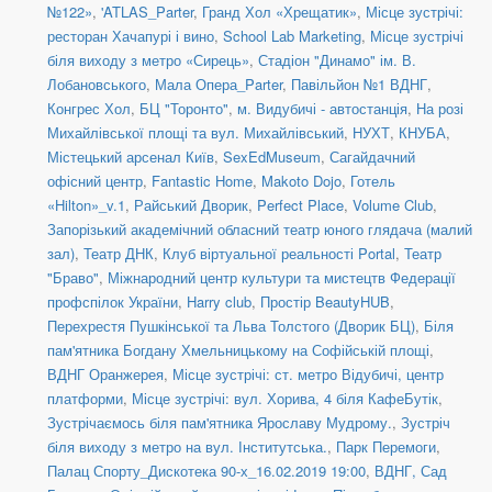
№122»
,
'ATLAS_Parter
,
Гранд Хол «Хрещатик»
,
Місце зустрічі:
ресторан Хачапурі і вино
,
School Lab Marketing
,
Місце зустрічі
біля виходу з метро «Сирець»
,
Стадіон "Динамо" ім. В.
Лобановського
,
Мала Опера_Parter
,
Павільйон №1 ВДНГ
,
Конгрес Хол
,
БЦ "Торонто"
,
м. Видубичі - автостанція
,
На розі
Михайлівської площі та вул. Михайлівський
,
НУХТ
,
КНУБА
,
Містецький арсенал Київ
,
SexEdMuseum
,
Сагайдачний
офісний центр
,
Fantastic Home
,
Makoto Dojo
,
Готель
«Hilton»_v.1
,
Райський Дворик
,
Perfect Place
,
Volume Club
,
Запорізький академічний обласний театр юного глядача (малий
зал)
,
Театр ДНК
,
Клуб віртуальної реальності Portal
,
Театр
"Браво"
,
Міжнародний центр культури та мистецтв Федерації
профспілок України
,
Harry club
,
Простір BeautyHUB
,
Перехрестя Пушкінської та Льва Толстого (Дворик БЦ)
,
Біля
пам'ятника Богдану Хмельницькому на Софійській площі
,
ВДНГ Оранжерея
,
Місце зустрічі: ст. метро Відубичі, центр
платформи
,
Місце зустрічі: вул. Хорива, 4 біля КафеБутік
,
Зустрічаємось біля пам'ятника Ярославу Мудрому.
,
Зустріч
біля виходу з метро на вул. Інститутська.
,
Парк Перемоги
,
Палац Спорту_Дискотека 90-х_16.02.2019 19:00
,
ВДНГ, Сад