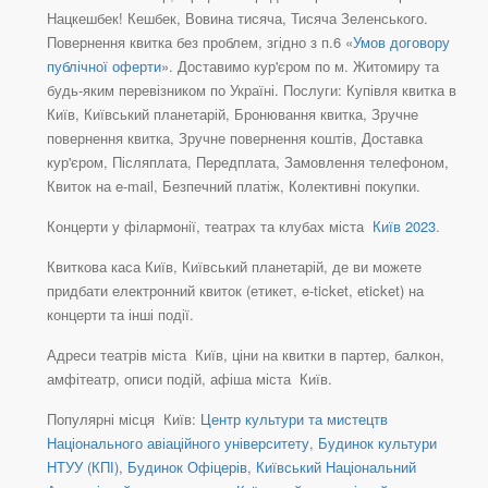
Нацкешбек! Кешбек, Вовина тисяча, Тисяча Зеленського.
Повернення квитка без проблем, згідно з п.6 «
Умов договору
публічної оферти
». Доставимо кур'єром по м. Житомиру та
будь-яким перевізником по Україні. Послуги: Купівля квитка в
Київ, Київський планетарій, Бронювання квитка, Зручне
повернення квитка, Зручне повернення коштів, Доставка
кур'єром, Післяплата, Передплата, Замовлення телефоном,
Квиток на e-mail, Безпечний платіж, Колективні покупки.
Концерти у філармонії, театрах та клубах міста
Київ 2023
.
Квиткова каса Київ, Київський планетарій, де ви можете
придбати електронний квиток (етикет, e-ticket, eticket) на
концерти та інші події.
Адреси театрів міста Київ, ціни на квитки в партер, балкон,
амфітеатр, описи подій, афіша міста Київ.
Популярні місця Київ:
Центр культури та мистецтв
Національного авіаційного університету
,
Будинок культури
НТУУ (КПІ)
,
Будинок Офіцерів
,
Київський Національний