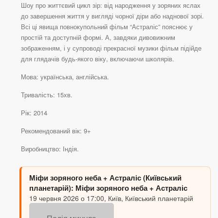
Шоу про життєвий цикл зір: від народження у зоряних яслах
до завершення життя у вигляді чорної діри або наднової зорі.
Всі ці явища повнокупольний фільм “Астраліс” пояснює у
простій та доступній формі. А, завдяки дивовижним
зображенням, і у супроводі прекрасної музики фільм підійде
для глядачів будь-якого віку, включаючи школярів.
Мова: українська, англійська.
Тривалість: 15хв.
Рік: 2014
Рекомендований вік: 9+
Виробництво: Індія.
Міфи зоряного неба + Астраліс (Київський
планетарій): Міфи зоряного неба + Астраліс
19 червня 2026 о 17:00, Київ, Київський планетарій