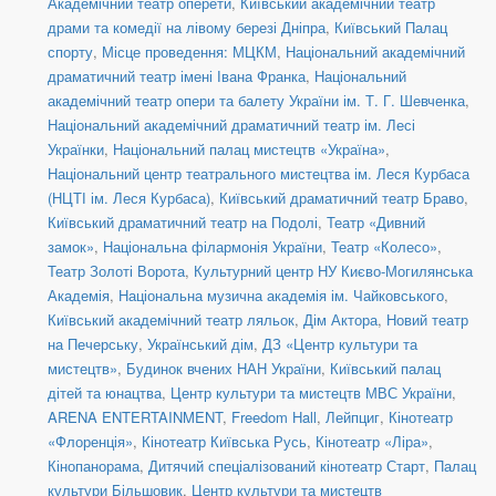
Академічний театр оперети
,
Київський академічний театр
драми та комедії на лівому березі Дніпра
,
Київський Палац
спорту
,
Місце проведення: МЦКМ
,
Національний академічний
драматичний театр імені Івана Франка
,
Національний
академічний театр опери та балету України ім. Т. Г. Шевченка
,
Національний академічний драматичний театр ім. Лесі
Українки
,
Національний палац мистецтв «Україна»
,
Національний центр театрального мистецтва ім. Леся Курбаса
(НЦТІ ім. Леся Курбаса)
,
Київський драматичний театр Браво
,
Київський драматичний театр на Подолі
,
Театр «Дивний
замок»
,
Національна філармонія України
,
Театр «Колесо»
,
Театр Золоті Ворота
,
Культурний центр НУ Києво-Могилянська
Академія
,
Національна музична академія ім. Чайковського
,
Київський академічний театр ляльок
,
Дім Актора
,
Новий театр
на Печерську
,
Український дім
,
ДЗ «Центр культури та
мистецтв»
,
Будинок вчених НАН України
,
Київський палац
дітей та юнацтва
,
Центр культури та мистецтв МВС України
,
ARENA ENTERTAINMENT
,
Freedom Hall
,
Лейпциг
,
Кінотеатр
«Флоренція»
,
Кінотеатр Київська Русь
,
Кінотеатр «Ліра»
,
Кінопанорама
,
Дитячий спеціалізований кінотеатр Старт
,
Палац
культури Більшовик
,
Центр культури та мистецтв