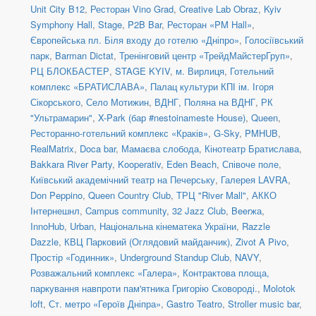
Unit City B12
,
Ресторан Vino Grad
,
Creative Lab Obraz
,
Kyiv
Symphony Hall
,
Stage
,
P2B Bar
,
Ресторан «PM Hall»
,
Європейська пл. Біля входу до готелю «Дніпро»
,
Голосіївський
парк
,
Barman Dictat
,
Тренінговий центр «ТрейдМайстерГруп»
,
РЦ БЛОКБАСТЕР
,
STAGE KYIV
,
м. Вирлиця
,
Готельний
комплекс «БРАТИСЛАВА»
,
Палац культури КПІ ім. Ігоря
Сікорського
,
Село Мотижин
,
ВДНГ, Поляна на ВДНГ
,
РК
"Ультрамарин"
,
X-Park (бар #nestoinameste House)
,
Queen
,
Ресторанно-готельний комплекс «Краків»
,
G-Sky
,
PMHUB
,
RealMatrix
,
Doca bar
,
Мамаєва слобода
,
Кінотеатр Братислава
,
Bakkara River Party
,
Kooperativ
,
Eden Beach
,
Співоче поле
,
Київський академічний театр на Печерську
,
Галерея LAVRA
,
Don Peppino
,
Queen Country Club
,
ТРЦ "River Mall"
,
АККО
Інтернешнл
,
Campus community
,
32 Jazz Club
,
Beerжа
,
InnoHub
,
Urban
,
Національна кінематека України
,
Razzle
Dazzle
,
КВЦ Парковий (Оглядовий майданчик)
,
Zivot A Pivo
,
Простір «Годинник»
,
Underground Standup Club
,
NAVY
,
Розважальний комплекс «Галера»
,
Контрактова площа,
паркування навпроти пам'ятника Григорію Сковороді.
,
Molotok
loft
,
Ст. метро «Героїв Дніпра»
,
Gastro Teatro
,
Stroller music bar
,