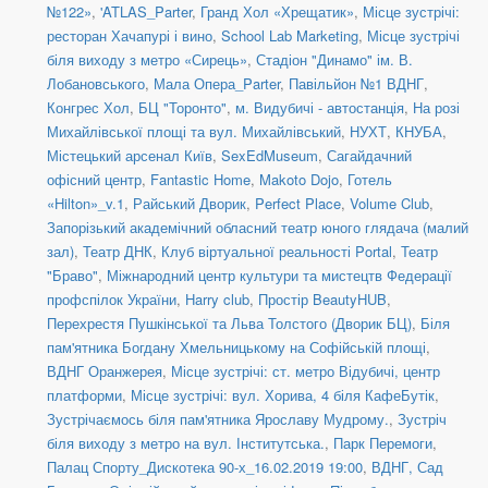
№122»
,
'ATLAS_Parter
,
Гранд Хол «Хрещатик»
,
Місце зустрічі:
ресторан Хачапурі і вино
,
School Lab Marketing
,
Місце зустрічі
біля виходу з метро «Сирець»
,
Стадіон "Динамо" ім. В.
Лобановського
,
Мала Опера_Parter
,
Павільйон №1 ВДНГ
,
Конгрес Хол
,
БЦ "Торонто"
,
м. Видубичі - автостанція
,
На розі
Михайлівської площі та вул. Михайлівський
,
НУХТ
,
КНУБА
,
Містецький арсенал Київ
,
SexEdMuseum
,
Сагайдачний
офісний центр
,
Fantastic Home
,
Makoto Dojo
,
Готель
«Hilton»_v.1
,
Райський Дворик
,
Perfect Place
,
Volume Club
,
Запорізький академічний обласний театр юного глядача (малий
зал)
,
Театр ДНК
,
Клуб віртуальної реальності Portal
,
Театр
"Браво"
,
Міжнародний центр культури та мистецтв Федерації
профспілок України
,
Harry club
,
Простір BeautyHUB
,
Перехрестя Пушкінської та Льва Толстого (Дворик БЦ)
,
Біля
пам'ятника Богдану Хмельницькому на Софійській площі
,
ВДНГ Оранжерея
,
Місце зустрічі: ст. метро Відубичі, центр
платформи
,
Місце зустрічі: вул. Хорива, 4 біля КафеБутік
,
Зустрічаємось біля пам'ятника Ярославу Мудрому.
,
Зустріч
біля виходу з метро на вул. Інститутська.
,
Парк Перемоги
,
Палац Спорту_Дискотека 90-х_16.02.2019 19:00
,
ВДНГ, Сад