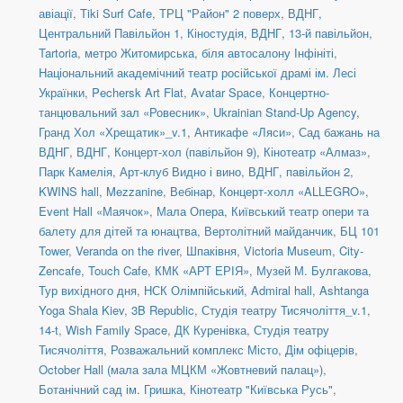
авіації
,
Tiki Surf Cafe
,
ТРЦ "Район" 2 поверх
,
ВДНГ,
Центральний Павільйон 1
,
Кіностудія
,
ВДНГ, 13-й павільйон
,
Tartoria
,
метро Житомирська, біля автосалону Інфініті
,
Національний академічний театр російської драмі ім. Лесі
Українки
,
Pechersk Art Flat
,
Avatar Space
,
Концертно-
танцювальний зал «Ровесник»
,
Ukrainian Stand-Up Agency
,
Гранд Хол «Хрещатик»_v.1
,
Антикафе «Ляси»
,
Сад бажань на
ВДНГ
,
ВДНГ, Концерт-хол (павільйон 9)
,
Кінотеатр «Алмаз»
,
Парк Камелія
,
Арт-клуб Видно і вино
,
ВДНГ, павільйон 2
,
KWINS hall
,
Mezzanine
,
Вебінар
,
Концерт-холл «ALLEGRO»
,
Event Hall «Маячок»
,
Мала Опера
,
Київський театр опери та
балету для дітей та юнацтва
,
Вертолітний майданчик
,
БЦ 101
Tower
,
Veranda on the river
,
Шпаківня
,
Victoria Museum
,
City-
Zencafe
,
Touch Cafe
,
КМК «АРТ ЕРІЯ»
,
Музей М. Булгакова
,
Тур вихідного дня
,
НСК Олімпійський
,
Admiral hall
,
Ashtanga
Yoga Shala Kiev
,
3B Republic
,
Студія театру Тисячоліття_v.1
,
14-t
,
Wish Family Space
,
ДК Куренівка
,
Студія театру
Тисячоліття
,
Розважальний комплекс Місто
,
Дім офіцерів
,
October Hall (мала зала МЦКМ «Жовтневий палац»)
,
Ботанічний сад ім. Гришка
,
Кінотеатр "Київська Русь"
,