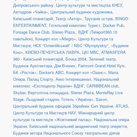
Дніпровського району
,
Центр культури та мистецтва КНЕУ
,
Автодром «Чайка»
,
Центральний будинок художника
,
Київський планетарій
,
Театр «Актор»
,
Труханів острів
,
BINGO
ENTERTAINMENT
,
Готельний комплекс Турист
,
Docker Pub
,
Forsage Dance Club
,
Stereo Plaza.
,
ВДНГ (Teleport360,10
павільйон)
,
Концерт-хол «Allegro»
,
Центр Культури та
Мистецтв
,
НСК "Олімпійський" / NSC "Olympiyskiy"
,
«Будинок
Кіно»
,
КИЄВО-ПЕЧЕРСЬКА ЛАВРА
,
ЦКІ МВС
,
ATMASFERA
360 - Київський планетарій
,
Бочка 2004
,
Зелений театр
,
Будинок Архітектора
,
Дім Вчених
,
Fairmont Grand Hotel Kyiv
,
БК «Росток»
,
Docker's ABC
,
Концерт-хол «Оазис»
,
Мала
Опера
,
Палац Спорту
,
Акко Інтернешенал
,
Національний
комплекс «Експоцентр України» ВДНГ
,
CARIBBEAN club
,
Skybar
,
Вертолітна площадка
,
Stereo Plaza
,
MonteRay Live
Stage
,
Льодовий стадіон
,
Готель «Україна»
,
Saxon
,
Центральний будинок офіцерів Збройних Сил України
,
ATLAS
,
Центр Культури та Мистецтв НАУ
,
Міжнародний центр
культури та мистецтв «Жовтневий палац»
,
Національна опера
України
,
Київський національний академічний театр оперетти
,
Будинок актора Національного Союзу театральних діячів