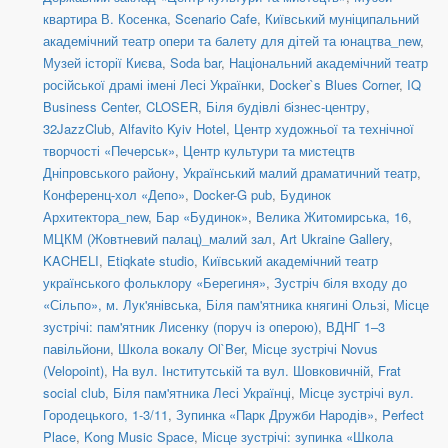
квартира В. Косенка
,
Scenario Cafe
,
Київський муніципальний
академічний театр опери та балету для дітей та юнацтва_new
,
Музей історії Києва
,
Soda bar
,
Національний академічний театр
російської драмі імені Лесі Українки
,
Docker`s Blues Corner
,
IQ
Business Center
,
CLOSER
,
Біля будівлі бізнес-центру
,
32JazzClub
,
Alfavito Kyiv Hotel
,
Центр художньої та технічної
творчості «Печерськ»
,
Центр культури та мистецтв
Дніпровського району
,
Український малий драматичний театр
,
Конференц-хол «Депо»
,
Docker-G pub
,
Будинок
Архитектора_new
,
Бар «Будинок»
,
Велика Житомирська, 16
,
МЦКМ (Жовтневий палац)_малий зал
,
Art Ukraine Gallery
,
KACHELI
,
Etiqkate studio
,
Київський академічний театр
українського фольклору «Берегиня»
,
Зустріч біля входу до
«Сільпо», м. Лук'янівська
,
Біля пам'ятника княгині Ользі
,
Місце
зустрічі: пам'ятник Лисенку (поруч із оперою)
,
ВДНГ 1–3
павільйони
,
Школа вокалу Ol`Ber
,
Місце зустрічі Novus
(Velopoint)
,
На вул. Інститутській та вул. Шовковичній
,
Frat
social сlub
,
Біля пам'ятника Лесі Українці
,
Місце зустрічі вул.
Городецького, 1-3/11
,
Зупинка «Парк Дружби Народів»
,
Perfect
Place
,
Kong Music Space
,
Місце зустрічі: зупинка «Школа