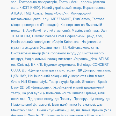
зал
,
Театральна лабораторія
,
Театр «МежIIIКолон» (Актова
зала КИСІТ КНЕУ)
,
Новий український театр, Верхня сцена
,
ATLAS
,
ТМЦ Краків
,
Театр «Сузір'я»
,
Міжнародний
виставковий центр
,
Клуб MEZZANINE
,
ExitGames
,
Тестове
місце проведення (Площадка)
,
Концерт-хол на Львівській
площі, 8
,
Арт-Клуб Теплий Ламповий
,
Маріїнський парк
,
Зал
TEATROOM
,
Premier Palace Hotel Софіївський Гранд Хол
,
Національний заповідник «Софія Київська»
,
Національна
музична академія України імені П.І. Чайковського
,
ст.м.
Виставковий центр (біля головного входу до Виставкового
центру)
,
Національний палац мистецтв «Україна»_New
,
ATLAS
(ex-Юність)
,
БК КПІ
,
Будинок художника
,
Bel etage CONCERT
CLUB
,
ДЗ «Центр культури та мистецтв»
,
ДK Дніпроспецсталь
,
ЦКМ НАУ
,
Національний авіаційний університет біля літака
,
Grand Hall Khreschatyk
,
Театр-студія Splash
,
Shooters, Speak
Easy 22
,
БК «Більшовик»
,
Український малий драматичний
театр
,
На розі вулиць Шовковичної та Пилипа Орлика, біля
особняка
,
Під аркою входу до Пасажу
,
Праворуч від входу до
Національної філармонії
,
Біля пам'ятника Гетьманові
,
Дім
Майстер Клас
,
Нічний клуб «Atlas»_Fan
,
пл. Івана Франка (біля
фонтану)
,
Парк ім. Т.Шевченка (біля пам'ятника Шевченку)
,