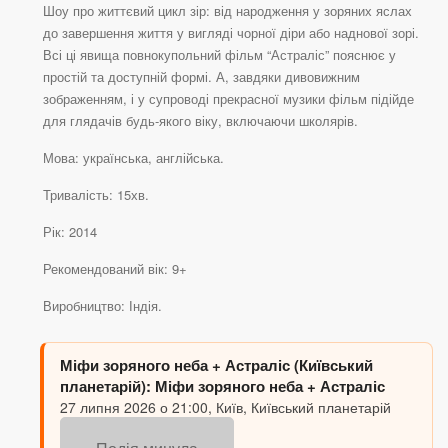
Шоу про життєвий цикл зір: від народження у зоряних яслах
до завершення життя у вигляді чорної діри або наднової зорі.
Всі ці явища повнокупольний фільм “Астраліс” пояснює у
простій та доступній формі. А, завдяки дивовижним
зображенням, і у супроводі прекрасної музики фільм підійде
для глядачів будь-якого віку, включаючи школярів.
Мова: українська, англійська.
Тривалість: 15хв.
Рік: 2014
Рекомендований вік: 9+
Виробництво: Індія.
Міфи зоряного неба + Астраліс (Київський
планетарій): Міфи зоряного неба + Астраліс
27 липня 2026 о 21:00, Київ, Київський планетарій