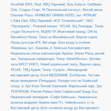
VocalHall SVOI
,
Roof
,
КВЦ Парковий
,
Sory Бабуся
,
Caribbean
Club
,
Стадіон Старт
,
М Політехнічний Інститут
,
Житній ринок
,
Chamber Plaza
,
FAIRMONT GRAND HOTEL зал "ATRIUM"
,
L`Kafa Cafe
,
КВЦ Парковий
,
НСК "Олімпійський" / NSC
"Olympiyskiy"
,
Річковий вокзал
,
''ATLAS
,
БЦ Леонардо
,
Театр-
студія Тисячоліття
,
МЦКМ ПУ (Жовтневий палац)
,
CHI by
Decadence House
,
Театр на Михайлівській, Верхня сцена
,
Палац культури КПІ
,
Bel etage
,
Біля входу в особняк
Лібермана, вул. Банкова, 2
,
Київська Консерваторія
,
Національна спілка композиторів України
,
Stereo Plaza_малий
зал
,
Театральна лабораторія
,
Театр «МежIIIКолон» (Актова
зала КИСІТ КНЕУ)
,
Новий український театр, Верхня сцена
,
ATLAS
,
ТМЦ Краків
,
Театр «Сузір'я»
,
Міжнародний
виставковий центр
,
Клуб MEZZANINE
,
ExitGames
,
Тестове
місце проведення (Площадка)
,
Концерт-хол на Львівській
площі, 8
,
Арт-Клуб Теплий Ламповий
,
Маріїнський парк
,
Зал
TEATROOM
,
Premier Palace Hotel Софіївський Гранд Хол
,
Національний заповідник «Софія Київська»
,
Національна
музична академія України імені П.І. Чайковського
,
ст.м.
Виставковий центр (біля головного входу до Виставкового