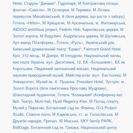
Hotel
,
Стадіон "Динамо"
,
Гідропарк
,
М Контрактова площа,
фонтан «Самсон»
,
М Осокорки
,
М Теремки
,
М Лісова
,
перевулок Михайлівський, 8 (біля дерева, що росте з забору)
,
Готель «Hilton»
,
М Хрещатик
,
М Арсенальна
,
м. Житомирська
,
INDIGO ambitious project
,
Fedoriv Hub
,
Кирилівська церква
,
М
Золоті ворота
,
М Видубичі
,
Андріївська церква
,
М Шулявська
,
Арт-завод Платформа.
,
Готель «Русь»
,
Український дім
,
Київський драматичний театр "Браво"
,
Fairmont Grand Hotel
Kyiv_312 місць
,
М Дніпро
,
М Іпподром
,
Національний палац
мистецтв Україна
,
вул. Десятинна, 12
,
БК «Більшовик»
,
БК ім.
Корольова
,
Південний залізничний вокзал
,
Національний
науково-природничий музей
,
Майстер-клас (вул. Бастіонна)
,
М
Університет
,
Музей ім. А. Пушкіна
,
President Hotel
,
Зустріч: м.
Золоті Ворота (біля пам'ятника Ярославу Мудрому).
,
Шоколадний будиночок
,
Готель "Козацький" (Конференц-зал
№3. Театр)
,
Nivki-hall
,
Hyatt Regency Kiev
,
М Палац спорту
,
Музей у Пирогові
,
Ботанічний сад ім. Фоміна
,
G13 Project
Studio
,
Співоче поле
,
М Харківська
,
ст. м. Голосіївська
,
М
Дружби народів
,
Причал
,
М Мінська
,
SKY family PARK
,
BelEtage
,
Ботанічний сад ім. Гришка
,
Національний центр