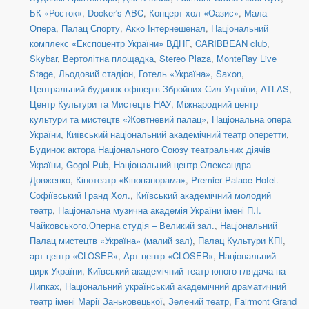
БК «Росток»
,
Docker's ABC
,
Концерт-хол «Оазис»
,
Мала
Опера
,
Палац Спорту
,
Акко Інтернешенал
,
Національний
комплекс «Експоцентр України» ВДНГ
,
CARIBBEAN club
,
Skybar
,
Вертолітна площадка
,
Stereo Plaza
,
MonteRay Live
Stage
,
Льодовий стадіон
,
Готель «Україна»
,
Saxon
,
Центральний будинок офіцерів Збройних Сил України
,
ATLAS
,
Центр Культури та Мистецтв НАУ
,
Міжнародний центр
культури та мистецтв «Жовтневий палац»
,
Національна опера
України
,
Київський національний академічний театр оперетти
,
Будинок актора Національного Союзу театральних діячів
України
,
Gogol Pub
,
Національний центр Олександра
Довженко
,
Кінотеатр «Кінопанорама»
,
Premier Palace Hotel.
Софіївський Гранд Хол.
,
Київський академічний молодий
театр
,
Національна музична академія України імені П.І.
Чайковського.Оперна студія – Великий зал.
,
Національний
Палац мистецтв «Україна» (малий зал)
,
Палац Культури КПІ
,
арт-центр «CLOSER»
,
Арт-центр «CLOSER»
,
Національний
цирк України
,
Київський академічний театр юного глядача на
Липках
,
Національний український академічний драматичний
театр імені Марії Заньковецької
,
Зелений театр
,
Fairmont Grand