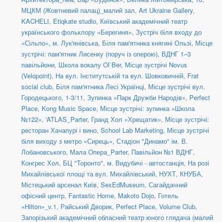
МЦКМ (Жовтневий палац)_малий зал
,
Art Ukraine Gallery
,
KACHELI
,
Etiqkate studio
,
Київський академічний театр
українського фольклору «Берегиня»
,
Зустріч біля входу до
«Сільпо», м. Лук'янівська
,
Біля пам'ятника княгині Ользі
,
Місце
зустрічі: пам'ятник Лисенку (поруч із оперою)
,
ВДНГ 1–3
павільйони
,
Школа вокалу Ol`Ber
,
Місце зустрічі Novus
(Velopoint)
,
На вул. Інститутській та вул. Шовковичній
,
Frat
social сlub
,
Біля пам'ятника Лесі Українці
,
Місце зустрічі вул.
Городецького, 1-3/11
,
Зупинка «Парк Дружби Народів»
,
Perfect
Place
,
Kong Music Space
,
Місце зустрічі: зупинка «Школа
№122»
,
'ATLAS_Parter
,
Гранд Хол «Хрещатик»
,
Місце зустрічі:
ресторан Хачапурі і вино
,
School Lab Marketing
,
Місце зустрічі
біля виходу з метро «Сирець»
,
Стадіон "Динамо" ім. В.
Лобановського
,
Мала Опера_Parter
,
Павільйон №1 ВДНГ
,
Конгрес Хол
,
БЦ "Торонто"
,
м. Видубичі - автостанція
,
На розі
Михайлівської площі та вул. Михайлівський
,
НУХТ
,
КНУБА
,
Містецький арсенал Київ
,
SexEdMuseum
,
Сагайдачний
офісний центр
,
Fantastic Home
,
Makoto Dojo
,
Готель
«Hilton»_v.1
,
Райський Дворик
,
Perfect Place
,
Volume Club
,
Запорізький академічний обласний театр юного глядача (малий