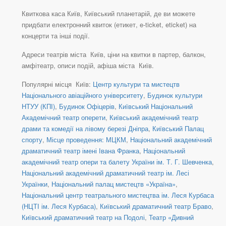
Квиткова каса Київ, Київський планетарій, де ви можете
придбати електронний квиток (етикет, e-ticket, eticket) на
концерти та інші події.
Адреси театрів міста Київ, ціни на квитки в партер, балкон,
амфітеатр, описи подій, афіша міста Київ.
Популярні місця Київ:
Центр культури та мистецтв
Національного авіаційного університету
,
Будинок культури
НТУУ (КПІ)
,
Будинок Офіцерів
,
Київський Національний
Академічний театр оперети
,
Київський академічний театр
драми та комедії на лівому березі Дніпра
,
Київський Палац
спорту
,
Місце проведення: МЦКМ
,
Національний академічний
драматичний театр імені Івана Франка
,
Національний
академічний театр опери та балету України ім. Т. Г. Шевченка
,
Національний академічний драматичний театр ім. Лесі
Українки
,
Національний палац мистецтв «Україна»
,
Національний центр театрального мистецтва ім. Леся Курбаса
(НЦТІ ім. Леся Курбаса)
,
Київський драматичний театр Браво
,
Київський драматичний театр на Подолі
,
Театр «Дивний