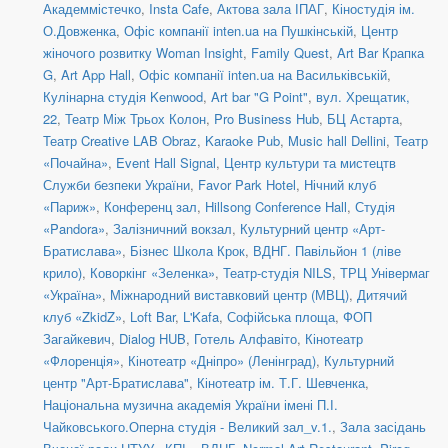
Академмістечко
,
Insta Cafe
,
Актова зала ІПАГ
,
Кіностудія ім.
О.Довженка
,
Офіс компанії inten.ua на Пушкінській
,
Центр
жіночого розвитку Woman Insight
,
Family Quest
,
Art Bar Крапка
G
,
Art App Hall
,
Офіс компанії inten.ua на Васильківській
,
Кулінарна студія Kenwood
,
Art bar "G Point"
,
вул. Хрещатик,
22
,
Театр Між Трьох Колон
,
Pro Business Hub
,
БЦ Астарта
,
Театр Creative LAB Obraz
,
Karaoke Pub
,
Music hall Dellini
,
Театр
«Почайна»
,
Event Hall Signal
,
Центр культури та мистецтв
Служби безпеки України
,
Favor Park Hotel
,
Нічний клуб
«Париж»
,
Конференц зал
,
Hillsong Conference Hall
,
Студія
«Pandora»
,
Залізничний вокзал
,
Культурний центр «Арт-
Братислава»
,
Бізнес Школа Крок
,
ВДНГ. Павільйон 1 (ліве
крило)
,
Коворкінг «Зеленка»
,
Театр-студія NILS
,
ТРЦ Універмаг
«Україна»
,
Міжнародний виставковий центр (МВЦ)
,
Дитячий
клуб «ZkidZ»
,
Loft Bar
,
L'Kafa
,
Софійська площа
,
ФОП
Загайкевич
,
Dialog HUB
,
Готель Алфавіто
,
Кінотеатр
«Флоренція»
,
Кінотеатр «Дніпро» (Ленінград)
,
Культурний
центр "Арт-Братислава"
,
Кінотеатр ім. Т.Г. Шевченка
,
Національна музична академія України імені П.І.
Чайковського.Оперна студія - Великий зал_v.1.
,
Зала засідань