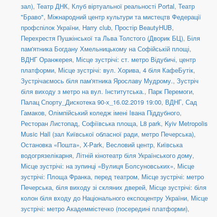
зал)
,
Театр ДНК
,
Клуб віртуальної реальності Portal
,
Театр
"Браво"
,
Міжнародний центр культури та мистецтв Федерації
профспілок України
,
Harry club
,
Простір BeautyHUB
,
Перехрестя Пушкінської та Льва Толстого (Дворик БЦ)
,
Біля
пам'ятника Богдану Хмельницькому на Софійській площі
,
ВДНГ Оранжерея
,
Місце зустрічі: ст. метро Відубичі, центр
платформи
,
Місце зустрічі: вул. Хорива, 4 біля КафеБутік
,
Зустрічаємось біля пам'ятника Ярославу Мудрому.
,
Зустріч
біля виходу з метро на вул. Інститутська.
,
Парк Перемоги
,
Палац Спорту_Дискотека 90-х_16.02.2019 19:00
,
ВДНГ, Сад
Гамаков
,
Олімпійський коледж імені Івана Піддубного
,
Ресторан Листопад
,
Софіївська площа
,
L8 park
,
Kyiv Metropolis
Music Hall (зал Київської обласної ради, метро Печерська)
,
Остановка «Пошта»
,
X-Park
,
Весловий центр
,
Київська
водогрязелікарня
,
Літній кінотеатр біля Українського дому
,
Місце зустрічі: на зупинці «Вулиця Болсуновських»
,
Місце
зустрічі: Площа Франка, перед театром
,
Місце зустрічі: метро
Печерська, біля виходу зі скляних дверей
,
Місце зустрічі: біля
колон біля входу до Національного експоцентру України
,
Місце
зустрічі: метро Академмістечко (посередині платформи)
,