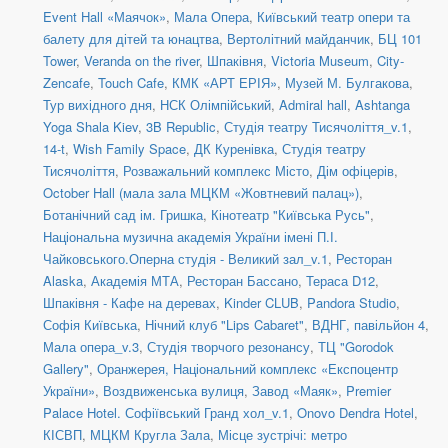
Event Hall «Маячок»
,
Мала Опера
,
Київський театр опери та
балету для дітей та юнацтва
,
Вертолітний майданчик
,
БЦ 101
Tower
,
Veranda on the river
,
Шпаківня
,
Victoria Museum
,
City-
Zencafe
,
Touch Cafe
,
КМК «АРТ ЕРІЯ»
,
Музей М. Булгакова
,
Тур вихідного дня
,
НСК Олімпійський
,
Admiral hall
,
Ashtanga
Yoga Shala Kiev
,
3B Republic
,
Студія театру Тисячоліття_v.1
,
14-t
,
Wish Family Space
,
ДК Куренівка
,
Студія театру
Тисячоліття
,
Розважальний комплекс Місто
,
Дім офіцерів
,
October Hall (мала зала МЦКМ «Жовтневий палац»)
,
Ботанічний сад ім. Гришка
,
Кінотеатр "Київська Русь"
,
Національна музична академія України імені П.І.
Чайковського.Оперна студія - Великий зал_v.1
,
Ресторан
Alaska
,
Академія МТА
,
Ресторан Бассано
,
Тераса D12
,
Шпаківня - Кафе на деревах
,
Kinder CLUB
,
Pandora Studio
,
Софія Київська
,
Нічний клуб "Lips Cabaret"
,
ВДНГ, павільйон 4
,
Мала опера_v.3
,
Студія творчого резонансу
,
ТЦ "Gorodok
Gallery"
,
Оранжерея, Національний комплекс «Експоцентр
України»
,
Воздвиженська вулиця
,
Завод «Маяк»
,
Premier
Palace Hotel. Софіївський Гранд хол_v.1
,
Onovo Dendra Hotel
,
КІСВП
,
МЦКМ Кругла Зала
,
Місце зустрічі: метро