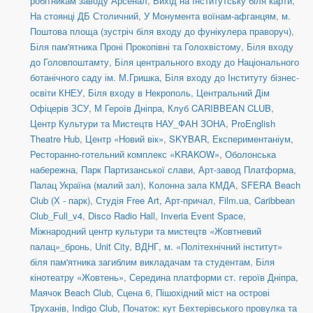
робітникам заводу Арсенал
,
Вихід на Інститутську біля карти
,
На стоянці ДБ Столичний
,
У Монумента воїнам-афганцям
,
м.
Поштова площа (зустріч біля входу до фунікулера праворуч)
,
Біля пам'ятника Проні Прокопівні та Голохвістому
,
Біля входу
до Головпоштамту
,
Біля центрального входу до Національного
ботанічного саду ім. М.Гришка
,
Біля входу до Інституту бізнес-
освіти КНЕУ
,
Біля входу в Некрополь
,
Центральний Дім
Офіцерів ЗСУ
,
М Героїв Дніпра
,
Клуб CARIBBEAN CLUB
,
Центр Культури та Мистецтв НАУ_ФАН ЗОНА
,
ProEnglish
Theatre Hub
,
Центр «Новий вік»
,
SKYBAR
,
Експериментаніум
,
Ресторанно-готельний комплекс «KRAKOW»
,
Оболонська
набережна
,
Парк Партизанської слави
,
Арт-завод Платформа
,
Палац Україна (малий зал)
,
Колонна зала КМДА
,
SFERA Beach
Club (Х - парк)
,
Студія Free Art
,
Арт-причал
,
Film.ua
,
Caribbean
Club_Full_v4
,
Disco Radio Hall
,
Inveria Event Space
,
Міжнародний центр культури та мистецтв «Жовтневий
палац»_бронь
,
Unit Сity
,
ВДНГ
,
м. «Політехнічний інститут»
біля пам'ятника загиблим викладачам та студентам
,
Біля
кінотеатру «Жовтень»
,
Середина платформи ст. героїв Дніпра
,
Маячок Beach Club
,
Сцена 6
,
Пішохідний міст на острові
Труханів
,
Indigo Club
,
Початок: кут Бехтерівського провулка та