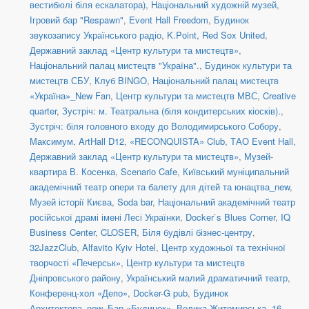
вестибюлі біля ескалатора)
,
Національний художній музей
,
Ігровий бар "Respawn"
,
Event Hall Freedom
,
Будинок
звукозапису Українського радіо
,
K.Point
,
Red Sox United
,
Державний заклад «Центр культури та мистецтв»
,
Національний палац мистецтв "Україна".
,
Будинок культури та
мистецтв СБУ
,
Клуб BINGO
,
Національний палац мистецтв
«Україна»_New Fan
,
Центр культури та мистецтв МВС
,
Creative
quarter
,
Зустріч: м. Театральна (біля кондитерських кіосків).
,
Зустріч: біля головного входу до Володимирського Собору
,
Максимум
,
ArtHall D12
,
«RECONQUISTA» Club
,
ТАО Event Hall
,
Державний заклад «Центр культури та мистецтв»
,
Музей-
квартира В. Косенка
,
Scenario Cafe
,
Київський муніципальний
академічний театр опери та балету для дітей та юнацтва_new
,
Музей історії Києва
,
Soda bar
,
Національний академічний театр
російської драмі імені Лесі Українки
,
Docker`s Blues Corner
,
IQ
Business Center
,
CLOSER
,
Біля будівлі бізнес-центру
,
32JazzClub
,
Alfavito Kyiv Hotel
,
Центр художньої та технічної
творчості «Печерськ»
,
Центр культури та мистецтв
Дніпровського району
,
Український малий драматичний театр
,
Конференц-хол «Депо»
,
Docker-G pub
,
Будинок
Архитектора_new
,
Бар «Будинок»
,
Велика Житомирська, 16
,