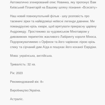
Автоматично згенерований опис Новинка, яку пропонує Вам
Київський Планетарій на Вашому шляху пізнання «Всесвіту»
Наш новий повнокупольний фільм - шоу розповість про
таємничі зірки та найвідоміші небесні легенди давнини. Ми
помандруємо крізь хмари, щоб врятувати прекрасну царівну
Андромеду. Простежимо за чудовиськом Мінотавром у
дивовижних перипетіях жахливого Лабіринту короля Міноса.
Подорожуватимемо з Орфеєм та його чарівною лірою крізь
спеку та сірчаний дим Аїда в пошуках його коханої Еврідіки.
Мова: українська, англійська.
Тривалість: 32 хв.
Рік: 2023
Рекомендований вік: 8+
Виробництво:Україна.
Астраліс.