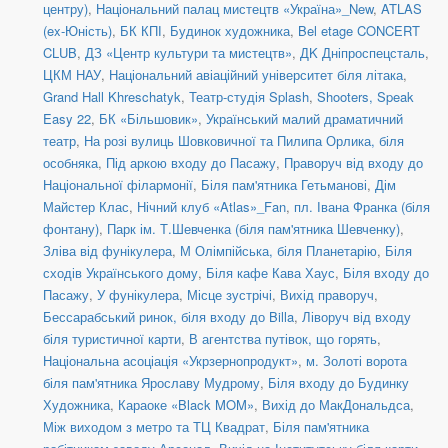
центру)
,
Національний палац мистецтв «Україна»_New
,
ATLAS
(ex-Юність)
,
БК КПІ
,
Будинок художника
,
Bel etage CONCERT
CLUB
,
ДЗ «Центр культури та мистецтв»
,
ДK Дніпроспецсталь
,
ЦКМ НАУ
,
Національний авіаційний університет біля літака
,
Grand Hall Khreschatyk
,
Театр-студія Splash
,
Shooters, Speak
Easy 22
,
БК «Більшовик»
,
Український малий драматичний
театр
,
На розі вулиць Шовковичної та Пилипа Орлика, біля
особняка
,
Під аркою входу до Пасажу
,
Праворуч від входу до
Національної філармонії
,
Біля пам'ятника Гетьманові
,
Дім
Майстер Клас
,
Нічний клуб «Atlas»_Fan
,
пл. Івана Франка (біля
фонтану)
,
Парк ім. Т.Шевченка (біля пам'ятника Шевченку)
,
Зліва від фунікулера
,
М Олімпійська, біля Планетарію
,
Біля
сходів Українського дому
,
Біля кафе Кава Хаус
,
Біля входу до
Пасажу
,
У фунікулера
,
Місце зустрічі
,
Вихід праворуч
,
Бессарабський ринок, біля входу до Billa
,
Ліворуч від входу
біля туристичної карти
,
В агентства путівок, що горять
,
Національна асоціація «Укрзернопродукт»
,
м. Золоті ворота
біля пам'ятника Ярославу Мудрому
,
Біля входу до Будинку
Художника
,
Караоке «Black MOM»
,
Вихід до МакДональдса
,
Між виходом з метро та ТЦ Квадрат
,
Біля пам'ятника