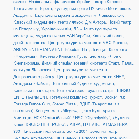
замок»
,
Національна філармонія України
,
Театр «Колесо»
,
Театр Золоті Ворота
,
Культурний центр НУ Києво-Могилянська
Академія
,
Національна музична академія ім. Чайковського
,
Київський академічний театр ляльок
,
Дім Актора
,
Новий театр
на Печерську
,
Український дім
,
ДЗ «Центр культури та
мистецтв»
,
Будинок вчених НАН України
,
Київський палац
дітей та юнацтва
,
Центр культури та мистецтв МВС України
,
ARENA ENTERTAINMENT
,
Freedom Hall
,
Лейпциг
,
Кінотеатр
«Флоренція»
,
Кінотеатр Київська Русь
,
Кінотеатр «Ліра»
,
Кінопанорама
,
Дитячий спеціалізований кінотеатр Старт
,
Палац
культури Більшовик
,
Центр культури та мистецтв
Дніпровського району
,
Центр культури та мистецтва КНЕУ
,
Автодром «Чайка»
,
Центральний будинок художника
,
Київський планетарій
,
Театр «Актор»
,
Труханів острів
,
BINGO
ENTERTAINMENT
,
Готельний комплекс Турист
,
Docker Pub
,
Forsage Dance Club
,
Stereo Plaza.
,
ВДНГ (Teleport360,10
павільйон)
,
Концерт-хол «Allegro»
,
Центр Культури та
Мистецтв
,
НСК "Олімпійський" / NSC "Olympiyskiy"
,
«Будинок
Кіно»
,
КИЄВО-ПЕЧЕРСЬКА ЛАВРА
,
ЦКІ МВС
,
ATMASFERA
360 - Київський планетарій
,
Бочка 2004
,
Зелений театр
,
Будинок Архітектора
,
Дім Вчених
,
Fairmont Grand Hotel Kyiv
,