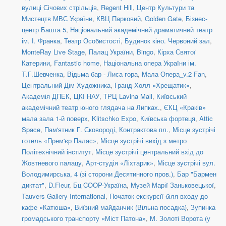
вулиці Січових стрільців
,
Regent Hill
,
Центр Культури та
Мистецтв МВС України
,
КВЦ Парковий
,
Golden Gate
,
Бізнес-
центр Башта 5
,
Національний академічний драматичний театр
ім. І. Франка
,
Театр Особистості
,
Будинок кіно. Червоний зал
,
MonteRay Live Stage
,
Палац України
,
Bingo
,
Кірха Святої
Катерини
,
Fantastic home
,
Національна опера України ім.
Т.Г.Шевченка
,
Відьма бар - Лиса гора
,
Мала Опера_v.2 Fan
,
Центральний Дім Художника
,
Гранд-Холл «Хрещатик»
,
Академія ДПЕК
,
ЦКІ НАУ
,
ТРЦ Lavina Mall
,
Київський
академічний театр юного глядача на Липках.
,
ЄКЦ «Краків»
мала зала 1-й поверх
,
Klitschko Expo
,
Київська фортеця
,
Attic
Space
,
Пам'ятник Г. Сковороді, Контрактова пл.
,
Місце зустрічі
готель «Прем'єр Палас»
,
Місце зустрічі вихід з метро
Політехнічний інститут
,
Місце зустрічі центральний вхід до
Жовтневого палацу
,
Арт-студія «Ліхтарик»
,
Місце зустрічі вул.
Володимирська, 4 (зі сторони Десятинного пров.)
,
Бар "Бармен
диктат"
,
D.Fleur
,
Бц COOP-Україна
,
Музей Марії Заньковецької
,
Tauvers Gallery International
,
Початок екскурсії біля входу до
кафе «Катюша»
,
Виїзний майданчик (Вільна посадка)
,
Зупинка
громадського транспорту «Міст Патона»
,
М. Золоті Ворота (у