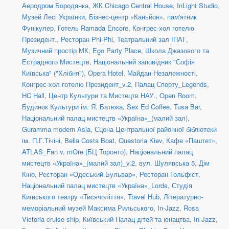
Аеродром Бородянка
,
ЖК Chicago Central House
,
InLight Studio
,
Музей Лесі Українки
,
Бізнес-центр «Каньйон»
,
пам'ятник
Фунікулер
,
Готель Ramada Encore
,
Конгрес-хол готелю
Президент.
,
Ресторан Phi-Phi
,
Театральний зал ІПАГ
,
Музичний простір МК
,
Ego Party Place
,
Школа Джазового та
Естрадного Мистецтв
,
Національний заповідник "Софія
Київська" ("Хлібня")
,
Opera Hotel
,
Майдан Незалежності
,
Конгрес-хол готелю Президент_v.2
,
Палац Спорту_Legends
,
HC Hall
,
Центр Культури та Мистецтв НАУ.
,
Open Room
,
Будинок Культури ім. Я. Батюка
,
Sex Ed Coffee
,
Tusa Bar
,
Національний палац мистецтв «Україна»_(малий зал)
,
Guramma modern Asia
,
Сцена Центральної районної бібліотеки
ім. П.Г.Тічіні
,
Bella Costa Boat
,
Questoria Kiev
,
Кафе «Паштет»
,
ATLAS_Fan v
,
mOre (БЦ Торонто)
,
Національний палац
мистецтв «Україна»_(малий зал)_v.2
,
вул. Шулявська 5
,
Дім
Кіно
,
Ресторан «Одеський Бульвар»
,
Ресторан Гольфіст
,
Національний палац мистецтв «Україна»_Lords
,
Студія
Київського театру «Тисячоліття»
,
Travel Hub
,
Літературно-
меморіальний музей Максима Рильського
,
In-Jazz
,
Rosa
Victoria cruise ship
,
Київський Палац дітей та юнацтва
,
In Jazz
,