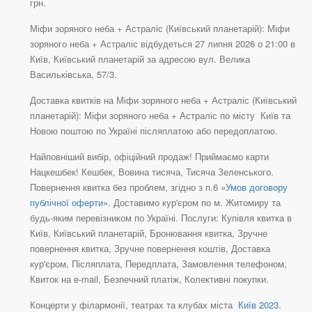
грн.
Міфи зоряного неба + Астраліс (Київський планетарій): Міфи
зоряного неба + Астраліс відбудеться 27 липня 2026 о 21:00 в
Київ, Київський планетарій за адресою вул. Велика
Васильківська, 57/3.
Доставка квитків на Міфи зоряного неба + Астраліс (Київський
планетарій): Міфи зоряного неба + Астраліс по місту Київ та
Новою поштою по Україні післяплатою або передоплатою.
Найповніший вибір, офіційний продаж! Приймаємо карти
Нацкешбек! Кешбек, Вовина тисяча, Тисяча Зеленського.
Повернення квитка без проблем, згідно з п.6 «
Умов договору
публічної оферти
». Доставимо кур'єром по м. Житомиру та
будь-яким перевізником по Україні. Послуги: Купівля квитка в
Київ, Київський планетарій, Бронювання квитка, Зручне
повернення квитка, Зручне повернення коштів, Доставка
кур'єром, Післяплата, Передплата, Замовлення телефоном,
Квиток на e-mail, Безпечний платіж, Колективні покупки.
Концерти у філармонії, театрах та клубах міста
Київ 2023
.