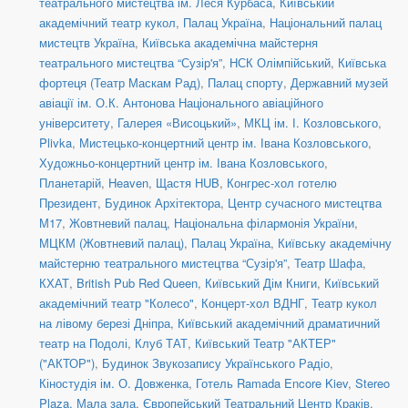
театрального мистецтва ім. Леся Курбаса
,
Київський
академічний театр кукол
,
Палац Україна
,
Національний палац
мистецтв Україна
,
Київська академічна майстерня
театрального мистецтва “Сузір'я”
,
НСК Олімпійський
,
Київська
фортеця (Театр Маскам Рад)
,
Палац спорту
,
Державний музей
авіації ім. О.К. Антонова Національного авіаційного
університету
,
Галерея «Висоцький»
,
МКЦ ім. І. Козловського
,
Plivka
,
Мистецько-концертний центр ім. Івана Козловського
,
Художньо-концертний центр ім. Івана Козловського
,
Планетарій
,
Heaven
,
Щастя HUB
,
Конгрес-хол готелю
Президент
,
Будинок Архітектора
,
Центр сучасного мистецтва
М17
,
Жовтневий палац
,
Національна філармонія України
,
МЦКМ (Жовтневий палац)
,
Палац Україна
,
Київську академічну
майстерню театрального мистецтва “Сузір'я”
,
Театр Шафа
,
КХАТ
,
British Pub Red Queen
,
Київський Дім Книги
,
Київський
академічний театр "Колесо"
,
Концерт-хол ВДНГ
,
Театр кукол
на лівому березі Дніпра
,
Київський академічний драматичний
театр на Подолі
,
Клуб ТАТ
,
Київський Театр "АКТЕР"
("АКТОР")
,
Будинок Звукозапису Українського Радіо
,
Кіностудія ім. О. Довженка
,
Готель Ramada Encore Kiev
,
Stereo
Plaza. Мала зала
,
Європейський Театральний Центр Краків
,