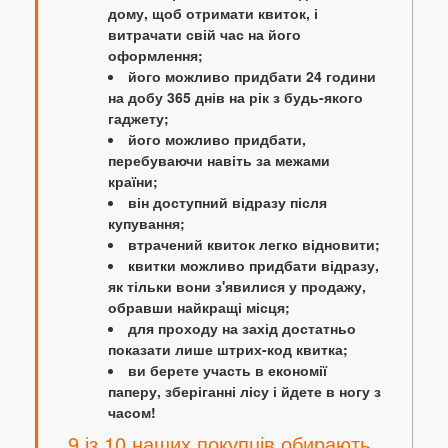
дому, щоб отримати квиток, і
витрачати свій час на його
оформлення;
його можливо придбати 24 години
на добу 365 днів на рік з будь-якого
гаджету;
його можливо придбати,
перебуваючи навіть за межами
країни;
він доступний відразу після
купування;
втрачений квиток легко відновити;
квитки можливо придбати відразу,
як тільки вони з'явилися у продажу,
обравши найкращі місця;
для проходу на захід достатньо
показати лише штрих-код квитка;
ви берете участь в економії
паперу, зберіганні лісу і йдете в ногу з
часом!
9 із 10 наших покупців обирають