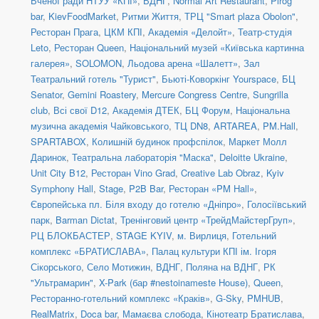
Вченої ради НТУУ «КПІ»
,
ВДНГ
,
Normal Art Restaurant
,
Pirog
bar
,
KievFoodMarket
,
Ритми Життя
,
ТРЦ "Smart plaza Obolon"
,
Ресторан Прага
,
ЦКМ КПІ
,
Академія «Делойт»
,
Театр-студія
Leto
,
Ресторан Queen
,
Національний музей «Київська картинна
галерея»
,
SOLOMON
,
Льодова арена «Шалетт»
,
Зал
Театральний готель "Турист"
,
Бьюті-Коворкінг Yourspace
,
БЦ
Senator
,
Gemini Roastery
,
Mercure Congress Centre
,
Sungrilla
club
,
Всі свої D12
,
Академія ДТЕК
,
БЦ Форум
,
Національна
музична академія Чайковського
,
ТЦ DN8
,
ARTAREA
,
PM.Hall
,
SPARTABOX
,
Колишній будинок профспілок
,
Маркет Молл
Даринок
,
Театральна лабораторія "Маска"
,
Deloitte Ukraine
,
Unit City B12
,
Ресторан Vino Grad
,
Creative Lab Obraz
,
Kyiv
Symphony Hall
,
Stage
,
P2B Bar
,
Ресторан «PM Hall»
,
Європейська пл. Біля входу до готелю «Дніпро»
,
Голосіївський
парк
,
Barman Dictat
,
Тренінговий центр «ТрейдМайстерГруп»
,
РЦ БЛОКБАСТЕР
,
STAGE KYIV
,
м. Вирлиця
,
Готельний
комплекс «БРАТИСЛАВА»
,
Палац культури КПІ ім. Ігоря
Сікорського
,
Село Мотижин
,
ВДНГ, Поляна на ВДНГ
,
РК
"Ультрамарин"
,
X-Park (бар #nestoinameste House)
,
Queen
,
Ресторанно-готельний комплекс «Краків»
,
G-Sky
,
PMHUB
,
RealMatrix
,
Doca bar
,
Мамаєва слобода
,
Кінотеатр Братислава
,