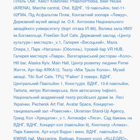
Готель Otel'
,
Квест Комплекс PhasmoPhobia
,
Beer House
(ARENA)
,
Marche central
,
Otel
,
ВДНГ, 19 павільйон
,
test-11-
02FM4
,
Під Асфальтом Пляж
,
Контактний зоопарк «Лемур»
,
Державний музей авіації ім. О.К. Антонова Національного
авіаційного університету (борт літака ІЛ-86)
,
Велика зала НМУ
ім.Богомольця
,
FreeGen Surf Cafe
,
Державний заклад «Центр
культури і мистецтв»_v.1
,
Галерея «Висоцький»
,
Мала
Опера_t
,
Парк «Наталка» (Оболонь)
,
Ігровий бар VR HUB
,
Галерея мистецтв «Лавра»
,
Вегетаріанський ресторан «Коло»
,
Hill bar
,
Alaska Kyiv
,
Main Hall
,
Центр розвитку людини Ритмі
Життя
,
Арт-бар ARKA12
,
Театр «Між Трьох Колон»
,
Музей
авіації
,
Tiki Surf Cafe
,
ТРЦ "Район" 2 поверх
,
ВДНГ,
Центральний Павільйон 1
,
Кіностудія
,
ВДНГ, 13-й павільйон
,
Tartoria
,
метро Житомирська, біля автосалону Інфініті
,
Національний академічний театр російської драмі ім. Лесі
Українки
,
Pechersk Art Flat
,
Avatar Space
,
Концертно-
танцювальний зал «Ровесник»
,
Ukrainian Stand-Up Agency
,
Гранд Хол «Хрещатик»_v.1
,
Антикафе «Ляси»
,
Сад бажань на
ВДНГ
,
ВДНГ, Концерт-хол (павільйон 9)
,
Кінотеатр «Алмаз»
,
Парк Камелія
,
Арт-клуб Видно і вино
,
ВДНГ, павільйон 2
,
KWINS hall
,
Mezzanine
,
Вебінар
,
Концерт-холл «ALLEGRO»
,