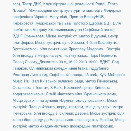
зал)
,
Театр ДНК
,
Клуб віртуальної реальності Portal
,
Театр
"Браво"
,
Міжнародний центр культури та мистецтв Федерації
профспілок України
,
Harry club
,
Простір BeautyHUB
,
Перехрестя Пушкінської та Льва Толстого (Дворик БЦ)
,
Біля
пам'ятника Богдану Хмельницькому на Софійській площі
,
ВДНГ Оранжерея
,
Місце зустрічі: ст. метро Відубичі, центр
платформи
,
Місце зустрічі: вул. Хорива, 4 біля КафеБутік
,
Зустрічаємось біля пам'ятника Ярославу Мудрому.
,
Зустріч
біля виходу з метро на вул. Інститутська.
,
Парк Перемоги
,
Палац Спорту_Дискотека 90-х_16.02.2019 19:00
,
ВДНГ, Сад
Гамаков
,
Олімпійський коледж імені Івана Піддубного
,
Ресторан Листопад
,
Софіївська площа
,
L8 park
,
Kyiv Metropolis
Music Hall (зал Київської обласної ради, метро Печерська)
,
Остановка «Пошта»
,
X-Park
,
Весловий центр
,
Київська
водогрязелікарня
,
Літній кінотеатр біля Українського дому
,
Місце зустрічі: на зупинці «Вулиця Болсуновських»
,
Місце
зустрічі: Площа Франка, перед театром
,
Місце зустрічі: метро
Печерська, біля виходу зі скляних дверей
,
Місце зустрічі: біля
колон біля входу до Національного експоцентру України
,
Місце
зустрічі: метро Академмістечко (посередині платформи)
,