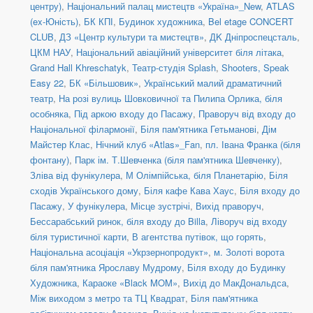
центру)
,
Національний палац мистецтв «Україна»_New
,
ATLAS
(ex-Юність)
,
БК КПІ
,
Будинок художника
,
Bel etage CONCERT
CLUB
,
ДЗ «Центр культури та мистецтв»
,
ДK Дніпроспецсталь
,
ЦКМ НАУ
,
Національний авіаційний університет біля літака
,
Grand Hall Khreschatyk
,
Театр-студія Splash
,
Shooters, Speak
Easy 22
,
БК «Більшовик»
,
Український малий драматичний
театр
,
На розі вулиць Шовковичної та Пилипа Орлика, біля
особняка
,
Під аркою входу до Пасажу
,
Праворуч від входу до
Національної філармонії
,
Біля пам'ятника Гетьманові
,
Дім
Майстер Клас
,
Нічний клуб «Atlas»_Fan
,
пл. Івана Франка (біля
фонтану)
,
Парк ім. Т.Шевченка (біля пам'ятника Шевченку)
,
Зліва від фунікулера
,
М Олімпійська, біля Планетарію
,
Біля
сходів Українського дому
,
Біля кафе Кава Хаус
,
Біля входу до
Пасажу
,
У фунікулера
,
Місце зустрічі
,
Вихід праворуч
,
Бессарабський ринок, біля входу до Billa
,
Ліворуч від входу
біля туристичної карти
,
В агентства путівок, що горять
,
Національна асоціація «Укрзернопродукт»
,
м. Золоті ворота
біля пам'ятника Ярославу Мудрому
,
Біля входу до Будинку
Художника
,
Караоке «Black MOM»
,
Вихід до МакДональдса
,
Між виходом з метро та ТЦ Квадрат
,
Біля пам'ятника