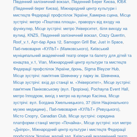
Південний залізничний вокзал
,
Південний Берег Києва
,
ЮБК
(Південний берег Києва)
,
Міжнародний центр культури і
мистецтв Федерації профспілок України_Камерна сцена
,
Місце
зустрічі: метро «Поштова площа», праворуч від входу на
фунікулер
,
Місце зустрічі: метро Університет, біля виходу на
вулиці
,
KNZS
,
Південний залізничний вокзал
,
Crazy Quentin
,
Roof_v.1
,
Арт-бар Арка 12
,
Samogon Grill Bar
,
Just in Space
,
Паб-пивоварня «КУЛЬТ» (Маяковського)
,
Київський
муніципальний академічний театр опери та балету для дітей та
юнацтва_v.1
,
Vian
,
Міжнародний центр культури та мистецтв
Федерації профспілок України_бронь
,
Sigma Bleyzer Hub
,
Місце зустрічі: пам'ятник Шевченку у парку ім. Шевченка
,
Місце зустрічі: вхід до станції м. «Університет»
,
Місце зустрічі:
пам'ятник Паніковському (вул. Прорізна)
,
Pochayna Event Hall
,
метро Іпподром, вихід з метро на вулицю Касіяна
,
Місце
зустрічі: вул. Богдана Хмельницького, 37 (біля Національного
музею медицини).
,
Паб-пивоварня «КУЛЬТ» (Ревуцького)
,
Місто Спорту
,
Canadian Club
,
Місце зустрічі: середина
платформи станції метро «Почайна»
,
Місце зустрічі: хол метро
«Дніпро»
,
Міжнародний центр культури і мистецтв Федерації
профспілок України_малий зал
,
Київський академічний театр