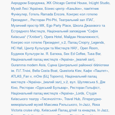
Аеродром Бородянка
,
ЖК Chicago Central House
,
InLight Studio
,
Музей Лесі Українки
,
Бізнес-центр «Каньйон»
,
пам'ятник
Фунікулер
,
Готель Ramada Encore
,
Конгрес-хол готелю
Президент.
,
Ресторан Phi-Phi
,
Театральний зал ІПАГ
,
Музичний простір МК
,
Ego Party Place
,
Школа Джазового та
Естрадного Мистецтв
,
Національний заповідник "Софія
Київська" ("Хлібня")
,
Opera Hotel
,
Майдан Незалежності
,
Конгрес-хол готелю Президент_v.2
,
Палац Спорту_Legends
,
HC Hall
,
Центр Культури та Мистецтв НАУ.
,
Open Room
,
Будинок Культури ім. Я. Батюка
,
Sex Ed Coffee
,
Tusa Bar
,
Національний палац мистецтв «Україна»_(малий зал)
,
Guramma modern Asia
,
Сцена Центральної районної бібліотеки
ім. П.Г.Тічіні
,
Bella Costa Boat
,
Questoria Kiev
,
Кафе «Паштет»
,
ATLAS_Fan v
,
mOre (БЦ Торонто)
,
Національний палац
мистецтв «Україна»_(малий зал)_v.2
,
вул. Шулявська 5
,
Дім
Кіно
,
Ресторан «Одеський Бульвар»
,
Ресторан Гольфіст
,
Національний палац мистецтв «Україна»_Lords
,
Студія
Київського театру «Тисячоліття»
,
Travel Hub
,
Літературно-
меморіальний музей Максима Рильського
,
In-Jazz
,
Rosa
Victoria cruise ship
,
Київський Палац дітей та юнацтва
,
In Jazz
,