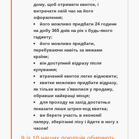
дому, щоб отримати квиток, і
витрачати свій час на його
оформлення;
його можливо придбати 24 години
на добу 365 днів на рік з будь-якого
гаджету;
його можливо придбати,
перебуваючи навіть за межами
країни;
він доступний відразу після
купування;
втрачений квиток легко відновити;
квитки можливо придбати відразу,
як тільки вони з'явилися у продажу,
обравши найкращі місця;
для проходу на захід достатньо
показати лише штрих-код квитка;
ви берете участь в економії
паперу, зберіганні лісу і йдете в ногу з
часом!
9 із 10 наших покупців обирають