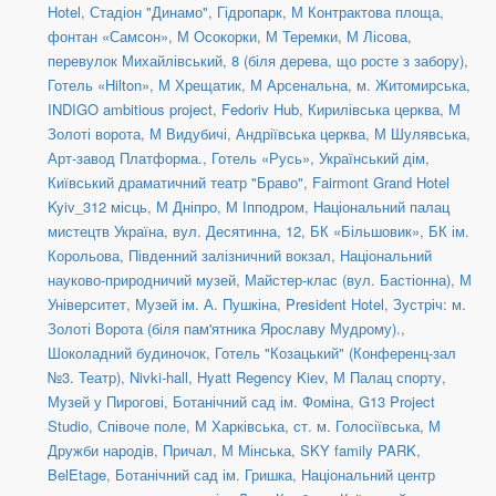
Hotel
,
Стадіон "Динамо"
,
Гідропарк
,
М Контрактова площа,
фонтан «Самсон»
,
М Осокорки
,
М Теремки
,
М Лісова
,
перевулок Михайлівський, 8 (біля дерева, що росте з забору)
,
Готель «Hilton»
,
М Хрещатик
,
М Арсенальна
,
м. Житомирська
,
INDIGO ambitious project
,
Fedoriv Hub
,
Кирилівська церква
,
М
Золоті ворота
,
М Видубичі
,
Андріївська церква
,
М Шулявська
,
Арт-завод Платформа.
,
Готель «Русь»
,
Український дім
,
Київський драматичний театр "Браво"
,
Fairmont Grand Hotel
Kyiv_312 місць
,
М Дніпро
,
М Іпподром
,
Національний палац
мистецтв Україна
,
вул. Десятинна, 12
,
БК «Більшовик»
,
БК ім.
Корольова
,
Південний залізничний вокзал
,
Національний
науково-природничий музей
,
Майстер-клас (вул. Бастіонна)
,
М
Університет
,
Музей ім. А. Пушкіна
,
President Hotel
,
Зустріч: м.
Золоті Ворота (біля пам'ятника Ярославу Мудрому).
,
Шоколадний будиночок
,
Готель "Козацький" (Конференц-зал
№3. Театр)
,
Nivki-hall
,
Hyatt Regency Kiev
,
М Палац спорту
,
Музей у Пирогові
,
Ботанічний сад ім. Фоміна
,
G13 Project
Studio
,
Співоче поле
,
М Харківська
,
ст. м. Голосіївська
,
М
Дружби народів
,
Причал
,
М Мінська
,
SKY family PARK
,
BelEtage
,
Ботанічний сад ім. Гришка
,
Національний центр