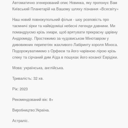
Автоматично згенерований опис Новинка, яку пропонує Вам
Київський Планетарій на Вашому шляху пізнання «Всесвіту»
Наш новий повнокупольний фільм - шоу розповість про
таємничі зірки та найвідоміші небесні легенди давнини. Ми
помандруємо крізь хмари, щоб врятувати прекрасну царівну
Андромеду. Простежимо за чудовиськом Мінотавром у
дивовижних перипетіях жахливого Лабіринту короля Міноса.
Подорожуватимемо з Орфеєм та його чарівною лірою крізь
спеку та сірчаний дим Аїда в пошуках його коханої Еврідіки.
Мова: українська, англійська.
Тривалість: 32 хв.
Рік: 2023
Рекомендований вік: 8+
Виробництво:Україна.
Астраліс.