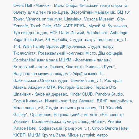
Event Hall «Маячок»
,
Мала Опера
,
Київський театр опери та
балету для дітей та юнацтва
,
Вертолітний майданчик
,
БЦ 101
Tower
,
Veranda on the river
,
Шпаківня
,
Victoria Museum
,
City-
Zencafe
,
Touch Cafe
,
КМК «АРТ ЕРІЯ»
,
Музей М. Булгакова
,
Тур вихідного дня
,
НСК Олімпійський
,
Admiral hall
,
Ashtanga
Yoga Shala Kiev
,
3B Republic
,
Студія театру Тисячоліття_v.1
,
14-t
,
Wish Family Space
,
ДК Куренівка
,
Студія театру
Тисячоліття
,
Розважальний комплекс Місто
,
Дім офіцерів
,
October Hall (мала зала МЦКМ «Жовтневий палац»)
,
Ботанічний сад ім. Гришка
,
Кінотеатр "Київська Русь"
,
Національна музична академія України імені П.І.
Чайковського.Оперна студія - Великий зал_v.1
,
Ресторан
Alaska
,
Академія МТА
,
Ресторан Бассано
,
Тераса D12
,
Шпаківня - Кафе на деревах
,
Kinder CLUB
,
Pandora Studio
,
Софія Київська
,
Нічний клуб "Lips Cabaret"
,
ВДНГ, павільйон 4
,
Мала опера_v.3
,
Студія творчого резонансу
,
ТЦ "Gorodok
Gallery"
,
Оранжерея, Національний комплекс «Експоцентр
України»
,
Воздвиженська вулиця
,
Завод «Маяк»
,
Premier
Palace Hotel. Софіївський Гранд хол_v.1
,
Onovo Dendra Hotel
,
КІСВП
,
МЦКМ Кругла Зала
,
Місце зустрічі: метро