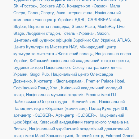
БК «Росток»
,
Docker's ABC
,
Концерт-хол «Оазис»
,
Мала
Опера
,
Палац Спорту
,
Акко Інтернешенал
,
Національний
комплекс «Експоцентр України» ВДНГ
,
CARIBBEAN club
,
Skybar
,
Вертолітна площадка
,
Stereo Plaza
,
MonteRay Live
Stage
,
Льодовий стадіон
,
Готель «Україна»
,
Saxon
,
Центральний будинок офіцерів Збройних Сил України
,
ATLAS
,
Центр Культури та Мистецтв НАУ
,
Міжнародний центр
культури та мистецтв «Жовтневий палац»
,
Національна опера
України
,
Київський національний академічний театр оперетти
,
Будинок актора Національного Союзу театральних діячів
України
,
Gogol Pub
,
Національний центр Олександра
Довженко
,
Кінотеатр «Кінопанорама»
,
Premier Palace Hotel.
Софіївський Гранд Хол.
,
Київський академічний молодий
театр
,
Національна музична академія України імені П.І.
Чайковського.Оперна студія – Великий зал.
,
Національний
Палац мистецтв «Україна» (малий зал)
,
Палац Культури КПІ
,
арт-центр «CLOSER»
,
Арт-центр «CLOSER»
,
Національний
цирк України
,
Київський академічний театр юного глядача на
Липках
,
Національний український академічний драматичний
театр імені Марії Заньковецької
,
Зелений театр
,
Fairmont Grand