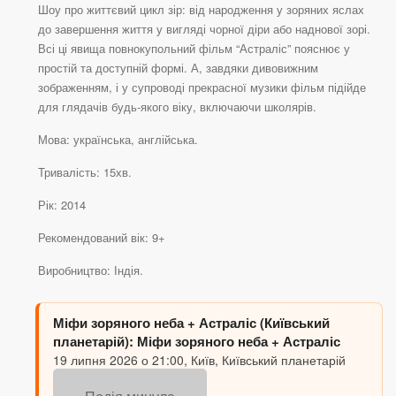
Шоу про життєвий цикл зір: від народження у зоряних яслах
до завершення життя у вигляді чорної діри або наднової зорі.
Всі ці явища повнокупольний фільм “Астраліс” пояснює у
простій та доступній формі. А, завдяки дивовижним
зображенням, і у супроводі прекрасної музики фільм підійде
для глядачів будь-якого віку, включаючи школярів.
Мова: українська, англійська.
Тривалість: 15хв.
Рік: 2014
Рекомендований вік: 9+
Виробництво: Індія.
Міфи зоряного неба + Астраліс (Київський
планетарій): Міфи зоряного неба + Астраліс
19 липня 2026 о 21:00, Київ, Київський планетарій