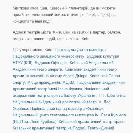
Квиткова каса Київ, Київський планетарій, де ви можете
придбати електронний квиток (етикет, e-ticket, eticket) на
концерти та інші події.
Адреси театрів міста Київ, ціни на квитки в партер, балкон,
амфітеатр, описи подій, афіша міста Київ.
Популярні місця Київ:
Центр культури та мистецтв
Національного авіаційного університету
,
Будинок культури
НТУУ (КПІ)
,
Будинок Офіцерів
,
Київський Національний
Академічний театр оперети
,
Київський академічний театр
драми та комедії на лівому березі Дніпра
,
Київський Палац
спорту
,
Місце проведення: МЦКМ
,
Національний академічний
драматичний театр імені Івана Франка
,
Національний
академічний театр опери та балету України ім. Т. Г. Шевченка
,
Національний академічний драматичний театр ім. Лесі
Українки
,
Національний палац мистецтв «Україна»
,
Національний центр театрального мистецтва ім. Леся Курбаса
(НЦТІ ім. Леся Курбаса)
,
Київський драматичний театр Браво
,
Київський драматичний театр на Подолі
,
Театр «Дивний