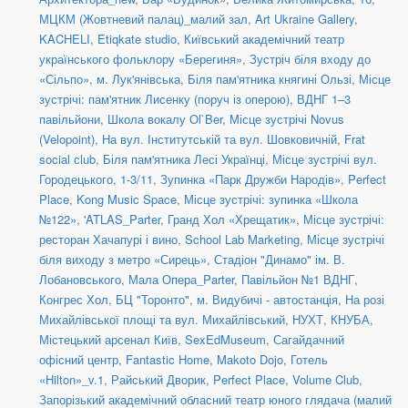
МЦКМ (Жовтневий палац)_малий зал
,
Art Ukraine Gallery
,
KACHELI
,
Etiqkate studio
,
Київський академічний театр
українського фольклору «Берегиня»
,
Зустріч біля входу до
«Сільпо», м. Лук'янівська
,
Біля пам'ятника княгині Ользі
,
Місце
зустрічі: пам'ятник Лисенку (поруч із оперою)
,
ВДНГ 1–3
павільйони
,
Школа вокалу Ol`Ber
,
Місце зустрічі Novus
(Velopoint)
,
На вул. Інститутській та вул. Шовковичній
,
Frat
social сlub
,
Біля пам'ятника Лесі Українці
,
Місце зустрічі вул.
Городецького, 1-3/11
,
Зупинка «Парк Дружби Народів»
,
Perfect
Place
,
Kong Music Space
,
Місце зустрічі: зупинка «Школа
№122»
,
'ATLAS_Parter
,
Гранд Хол «Хрещатик»
,
Місце зустрічі:
ресторан Хачапурі і вино
,
School Lab Marketing
,
Місце зустрічі
біля виходу з метро «Сирець»
,
Стадіон "Динамо" ім. В.
Лобановського
,
Мала Опера_Parter
,
Павільйон №1 ВДНГ
,
Конгрес Хол
,
БЦ "Торонто"
,
м. Видубичі - автостанція
,
На розі
Михайлівської площі та вул. Михайлівський
,
НУХТ
,
КНУБА
,
Містецький арсенал Київ
,
SexEdMuseum
,
Сагайдачний
офісний центр
,
Fantastic Home
,
Makoto Dojo
,
Готель
«Hilton»_v.1
,
Райський Дворик
,
Perfect Place
,
Volume Club
,
Запорізький академічний обласний театр юного глядача (малий