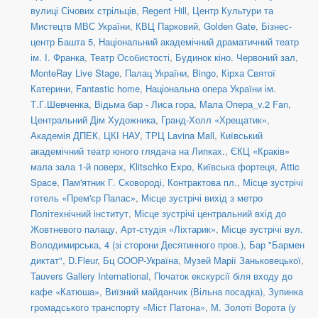
вулиці Січових стрільців
,
Regent Hill
,
Центр Культури та
Мистецтв МВС України
,
КВЦ Парковий
,
Golden Gate
,
Бізнес-
центр Башта 5
,
Національний академічний драматичний театр
ім. І. Франка
,
Театр Особистості
,
Будинок кіно. Червоний зал
,
MonteRay Live Stage
,
Палац України
,
Bingo
,
Кірха Святої
Катерини
,
Fantastic home
,
Національна опера України ім.
Т.Г.Шевченка
,
Відьма бар - Лиса гора
,
Мала Опера_v.2 Fan
,
Центральний Дім Художника
,
Гранд-Холл «Хрещатик»
,
Академія ДПЕК
,
ЦКІ НАУ
,
ТРЦ Lavina Mall
,
Київський
академічний театр юного глядача на Липках.
,
ЄКЦ «Краків»
мала зала 1-й поверх
,
Klitschko Expo
,
Київська фортеця
,
Attic
Space
,
Пам'ятник Г. Сковороді, Контрактова пл.
,
Місце зустрічі
готель «Прем'єр Палас»
,
Місце зустрічі вихід з метро
Політехнічний інститут
,
Місце зустрічі центральний вхід до
Жовтневого палацу
,
Арт-студія «Ліхтарик»
,
Місце зустрічі вул.
Володимирська, 4 (зі сторони Десятинного пров.)
,
Бар "Бармен
диктат"
,
D.Fleur
,
Бц COOP-Україна
,
Музей Марії Заньковецької
,
Tauvers Gallery International
,
Початок екскурсії біля входу до
кафе «Катюша»
,
Виїзний майданчик (Вільна посадка)
,
Зупинка
громадського транспорту «Міст Патона»
,
М. Золоті Ворота (у