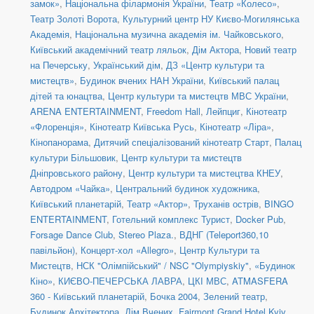
замок»
,
Національна філармонія України
,
Театр «Колесо»
,
Театр Золоті Ворота
,
Культурний центр НУ Києво-Могилянська
Академія
,
Національна музична академія ім. Чайковського
,
Київський академічний театр ляльок
,
Дім Актора
,
Новий театр
на Печерську
,
Український дім
,
ДЗ «Центр культури та
мистецтв»
,
Будинок вчених НАН України
,
Київський палац
дітей та юнацтва
,
Центр культури та мистецтв МВС України
,
ARENA ENTERTAINMENT
,
Freedom Hall
,
Лейпциг
,
Кінотеатр
«Флоренція»
,
Кінотеатр Київська Русь
,
Кінотеатр «Ліра»
,
Кінопанорама
,
Дитячий спеціалізований кінотеатр Старт
,
Палац
культури Більшовик
,
Центр культури та мистецтв
Дніпровського району
,
Центр культури та мистецтва КНЕУ
,
Автодром «Чайка»
,
Центральний будинок художника
,
Київський планетарій
,
Театр «Актор»
,
Труханів острів
,
BINGO
ENTERTAINMENT
,
Готельний комплекс Турист
,
Docker Pub
,
Forsage Dance Club
,
Stereo Plaza.
,
ВДНГ (Teleport360,10
павільйон)
,
Концерт-хол «Allegro»
,
Центр Культури та
Мистецтв
,
НСК "Олімпійський" / NSC "Olympiyskiy"
,
«Будинок
Кіно»
,
КИЄВО-ПЕЧЕРСЬКА ЛАВРА
,
ЦКІ МВС
,
ATMASFERA
360 - Київський планетарій
,
Бочка 2004
,
Зелений театр
,
Будинок Архітектора
,
Дім Вчених
,
Fairmont Grand Hotel Kyiv
,