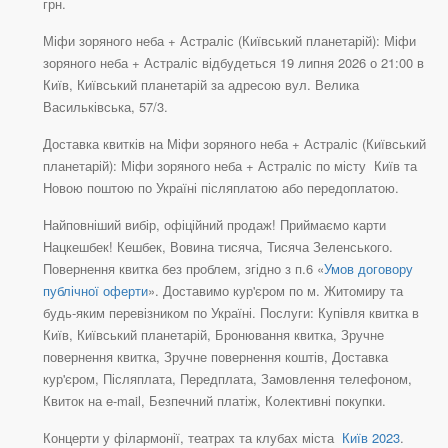
грн.
Міфи зоряного неба + Астраліс (Київський планетарій): Міфи
зоряного неба + Астраліс відбудеться 19 липня 2026 о 21:00 в
Київ, Київський планетарій за адресою вул. Велика
Васильківська, 57/3.
Доставка квитків на Міфи зоряного неба + Астраліс (Київський
планетарій): Міфи зоряного неба + Астраліс по місту Київ та
Новою поштою по Україні післяплатою або передоплатою.
Найповніший вибір, офіційний продаж! Приймаємо карти
Нацкешбек! Кешбек, Вовина тисяча, Тисяча Зеленського.
Повернення квитка без проблем, згідно з п.6 «
Умов договору
публічної оферти
». Доставимо кур'єром по м. Житомиру та
будь-яким перевізником по Україні. Послуги: Купівля квитка в
Київ, Київський планетарій, Бронювання квитка, Зручне
повернення квитка, Зручне повернення коштів, Доставка
кур'єром, Післяплата, Передплата, Замовлення телефоном,
Квиток на e-mail, Безпечний платіж, Колективні покупки.
Концерти у філармонії, театрах та клубах міста
Київ 2023
.