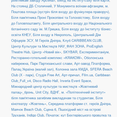
робітникам заводу Арсенал
,
Вихід на Інститутську біля карти
,
На стоянці ДБ Столичний
,
У Монумента воїнам-афганцям
,
м.
Поштова площа (зустріч біля входу до фунікулера праворуч)
,
Біля пам'ятника Проні Прокопівні та Голохвістому
,
Біля входу
до Головпоштамту
,
Біля центрального входу до Національного
ботанічного саду ім. М.Гришка
,
Біля входу до Інституту бізнес-
освіти КНЕУ
,
Біля входу в Некрополь
,
Центральний Дім
Офіцерів ЗСУ
,
М Героїв Дніпра
,
Клуб CARIBBEAN CLUB
,
Центр Культури та Мистецтв НАУ_ФАН ЗОНА
,
ProEnglish
Theatre Hub
,
Центр «Новий вік»
,
SKYBAR
,
Експериментаніум
,
Ресторанно-готельний комплекс «KRAKOW»
,
Оболонська
набережна
,
Парк Партизанської слави
,
Арт-завод Платформа
,
Палац Україна (малий зал)
,
Колонна зала КМДА
,
SFERA Beach
Club (Х - парк)
,
Студія Free Art
,
Арт-причал
,
Film.ua
,
Caribbean
Club_Full_v4
,
Disco Radio Hall
,
Inveria Event Space
,
Міжнародний центр культури та мистецтв «Жовтневий
палац»_бронь
,
Unit Сity
,
ВДНГ
,
м. «Політехнічний інститут»
біля пам'ятника загиблим викладачам та студентам
,
Біля
кінотеатру «Жовтень»
,
Середина платформи ст. героїв Дніпра
,
Маячок Beach Club
,
Сцена 6
,
Пішохідний міст на острові
Труханів
,
Indigo Club
,
Початок: кут Бехтерівського провулка та