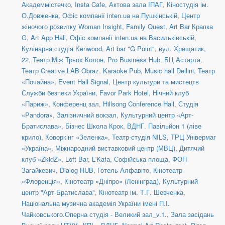
Академмістечко
,
Insta Cafe
,
Актова зала ІПАГ
,
Кіностудія ім.
О.Довженка
,
Офіс компанії inten.ua на Пушкінській
,
Центр
жіночого розвитку Woman Insight
,
Family Quest
,
Art Bar Крапка
G
,
Art App Hall
,
Офіс компанії inten.ua на Васильківській
,
Кулінарна студія Kenwood
,
Art bar "G Point"
,
вул. Хрещатик,
22
,
Театр Між Трьох Колон
,
Pro Business Hub
,
БЦ Астарта
,
Театр Creative LAB Obraz
,
Karaoke Pub
,
Music hall Dellini
,
Театр
«Почайна»
,
Event Hall Signal
,
Центр культури та мистецтв
Служби безпеки України
,
Favor Park Hotel
,
Нічний клуб
«Париж»
,
Конференц зал
,
Hillsong Conference Hall
,
Студія
«Pandora»
,
Залізничний вокзал
,
Культурний центр «Арт-
Братислава»
,
Бізнес Школа Крок
,
ВДНГ. Павільйон 1 (ліве
крило)
,
Коворкінг «Зеленка»
,
Театр-студія NILS
,
ТРЦ Універмаг
«Україна»
,
Міжнародний виставковий центр (МВЦ)
,
Дитячий
клуб «ZkidZ»
,
Loft Bar
,
L'Kafa
,
Софійська площа
,
ФОП
Загайкевич
,
Dialog HUB
,
Готель Алфавіто
,
Кінотеатр
«Флоренція»
,
Кінотеатр «Дніпро» (Ленінград)
,
Культурний
центр "Арт-Братислава"
,
Кінотеатр ім. Т.Г. Шевченка
,
Національна музична академія України імені П.І.
Чайковського.Оперна студія - Великий зал_v.1.
,
Зала засідань