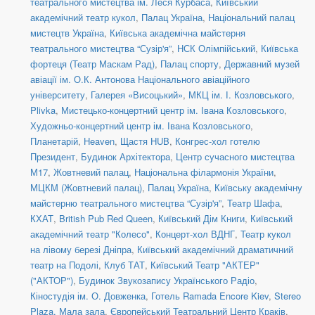
театрального мистецтва ім. Леся Курбаса
,
Київський
академічний театр кукол
,
Палац Україна
,
Національний палац
мистецтв Україна
,
Київська академічна майстерня
театрального мистецтва “Сузір'я”
,
НСК Олімпійський
,
Київська
фортеця (Театр Маскам Рад)
,
Палац спорту
,
Державний музей
авіації ім. О.К. Антонова Національного авіаційного
університету
,
Галерея «Висоцький»
,
МКЦ ім. І. Козловського
,
Plivka
,
Мистецько-концертний центр ім. Івана Козловського
,
Художньо-концертний центр ім. Івана Козловського
,
Планетарій
,
Heaven
,
Щастя HUB
,
Конгрес-хол готелю
Президент
,
Будинок Архітектора
,
Центр сучасного мистецтва
М17
,
Жовтневий палац
,
Національна філармонія України
,
МЦКМ (Жовтневий палац)
,
Палац Україна
,
Київську академічну
майстерню театрального мистецтва “Сузір'я”
,
Театр Шафа
,
КХАТ
,
British Pub Red Queen
,
Київський Дім Книги
,
Київський
академічний театр "Колесо"
,
Концерт-хол ВДНГ
,
Театр кукол
на лівому березі Дніпра
,
Київський академічний драматичний
театр на Подолі
,
Клуб ТАТ
,
Київський Театр "АКТЕР"
("АКТОР")
,
Будинок Звукозапису Українського Радіо
,
Кіностудія ім. О. Довженка
,
Готель Ramada Encore Kiev
,
Stereo
Plaza. Мала зала
,
Європейський Театральний Центр Краків
,