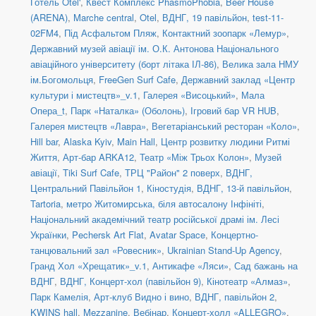
Готель Otel'
,
Квест Комплекс PhasmoPhobia
,
Beer House
(ARENA)
,
Marche central
,
Otel
,
ВДНГ, 19 павільйон
,
test-11-
02FM4
,
Під Асфальтом Пляж
,
Контактний зоопарк «Лемур»
,
Державний музей авіації ім. О.К. Антонова Національного
авіаційного університету (борт літака ІЛ-86)
,
Велика зала НМУ
ім.Богомольця
,
FreeGen Surf Cafe
,
Державний заклад «Центр
культури і мистецтв»_v.1
,
Галерея «Висоцький»
,
Мала
Опера_t
,
Парк «Наталка» (Оболонь)
,
Ігровий бар VR HUB
,
Галерея мистецтв «Лавра»
,
Вегетаріанський ресторан «Коло»
,
Hill bar
,
Alaska Kyiv
,
Main Hall
,
Центр розвитку людини Ритмі
Життя
,
Арт-бар ARKA12
,
Театр «Між Трьох Колон»
,
Музей
авіації
,
Tiki Surf Cafe
,
ТРЦ "Район" 2 поверх
,
ВДНГ,
Центральний Павільйон 1
,
Кіностудія
,
ВДНГ, 13-й павільйон
,
Tartoria
,
метро Житомирська, біля автосалону Інфініті
,
Національний академічний театр російської драмі ім. Лесі
Українки
,
Pechersk Art Flat
,
Avatar Space
,
Концертно-
танцювальний зал «Ровесник»
,
Ukrainian Stand-Up Agency
,
Гранд Хол «Хрещатик»_v.1
,
Антикафе «Ляси»
,
Сад бажань на
ВДНГ
,
ВДНГ, Концерт-хол (павільйон 9)
,
Кінотеатр «Алмаз»
,
Парк Камелія
,
Арт-клуб Видно і вино
,
ВДНГ, павільйон 2
,
KWINS hall
,
Mezzanine
,
Вебінар
,
Концерт-холл «ALLEGRO»
,