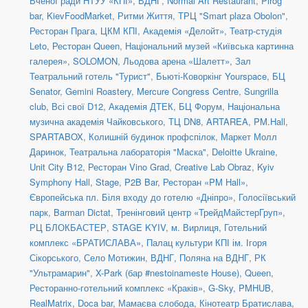
Вченої ради НТУУ «КПІ»
,
ВДНГ
,
Normal Art Restaurant
,
Pirog
bar
,
KievFoodMarket
,
Ритми Життя
,
ТРЦ "Smart plaza Obolon"
,
Ресторан Прага
,
ЦКМ КПІ
,
Академія «Делойт»
,
Театр-студія
Leto
,
Ресторан Queen
,
Національний музей «Київська картинна
галерея»
,
SOLOMON
,
Льодова арена «Шалетт»
,
Зал
Театральний готель "Турист"
,
Бьюті-Коворкінг Yourspace
,
БЦ
Senator
,
Gemini Roastery
,
Mercure Congress Centre
,
Sungrilla
club
,
Всі свої D12
,
Академія ДТЕК
,
БЦ Форум
,
Національна
музична академія Чайковського
,
ТЦ DN8
,
ARTAREA
,
PM.Hall
,
SPARTABOX
,
Колишній будинок профспілок
,
Маркет Молл
Даринок
,
Театральна лабораторія "Маска"
,
Deloitte Ukraine
,
Unit City B12
,
Ресторан Vino Grad
,
Creative Lab Obraz
,
Kyiv
Symphony Hall
,
Stage
,
P2B Bar
,
Ресторан «PM Hall»
,
Європейська пл. Біля входу до готелю «Дніпро»
,
Голосіївський
парк
,
Barman Dictat
,
Тренінговий центр «ТрейдМайстерГруп»
,
РЦ БЛОКБАСТЕР
,
STAGE KYIV
,
м. Вирлиця
,
Готельний
комплекс «БРАТИСЛАВА»
,
Палац культури КПІ ім. Ігоря
Сікорського
,
Село Мотижин
,
ВДНГ, Поляна на ВДНГ
,
РК
"Ультрамарин"
,
X-Park (бар #nestoinameste House)
,
Queen
,
Ресторанно-готельний комплекс «Краків»
,
G-Sky
,
PMHUB
,
RealMatrix
,
Doca bar
,
Мамаєва слобода
,
Кінотеатр Братислава
,