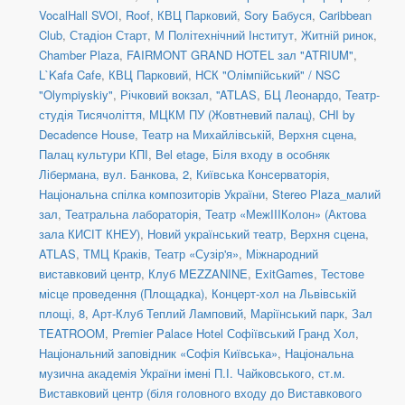
VocalHall SVOI
,
Roof
,
КВЦ Парковий
,
Sory Бабуся
,
Caribbean
Club
,
Стадіон Старт
,
М Політехнічний Інститут
,
Житній ринок
,
Chamber Plaza
,
FAIRMONT GRAND HOTEL зал "ATRIUM"
,
L`Kafa Cafe
,
КВЦ Парковий
,
НСК "Олімпійський" / NSC
"Olympiyskiy"
,
Річковий вокзал
,
''ATLAS
,
БЦ Леонардо
,
Театр-
студія Тисячоліття
,
МЦКМ ПУ (Жовтневий палац)
,
CHI by
Decadence House
,
Театр на Михайлівській, Верхня сцена
,
Палац культури КПІ
,
Bel etage
,
Біля входу в особняк
Лібермана, вул. Банкова, 2
,
Київська Консерваторія
,
Національна спілка композиторів України
,
Stereo Plaza_малий
зал
,
Театральна лабораторія
,
Театр «МежIIIКолон» (Актова
зала КИСІТ КНЕУ)
,
Новий український театр, Верхня сцена
,
ATLAS
,
ТМЦ Краків
,
Театр «Сузір'я»
,
Міжнародний
виставковий центр
,
Клуб MEZZANINE
,
ExitGames
,
Тестове
місце проведення (Площадка)
,
Концерт-хол на Львівській
площі, 8
,
Арт-Клуб Теплий Ламповий
,
Маріїнський парк
,
Зал
TEATROOM
,
Premier Palace Hotel Софіївський Гранд Хол
,
Національний заповідник «Софія Київська»
,
Національна
музична академія України імені П.І. Чайковського
,
ст.м.
Виставковий центр (біля головного входу до Виставкового