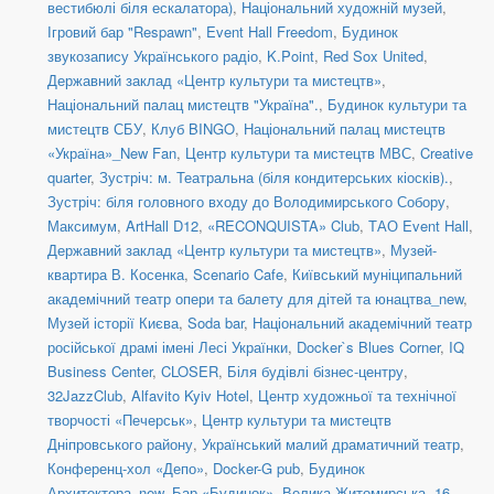
вестибюлі біля ескалатора)
,
Національний художній музей
,
Ігровий бар "Respawn"
,
Event Hall Freedom
,
Будинок
звукозапису Українського радіо
,
K.Point
,
Red Sox United
,
Державний заклад «Центр культури та мистецтв»
,
Національний палац мистецтв "Україна".
,
Будинок культури та
мистецтв СБУ
,
Клуб BINGO
,
Національний палац мистецтв
«Україна»_New Fan
,
Центр культури та мистецтв МВС
,
Creative
quarter
,
Зустріч: м. Театральна (біля кондитерських кіосків).
,
Зустріч: біля головного входу до Володимирського Собору
,
Максимум
,
ArtHall D12
,
«RECONQUISTA» Club
,
ТАО Event Hall
,
Державний заклад «Центр культури та мистецтв»
,
Музей-
квартира В. Косенка
,
Scenario Cafe
,
Київський муніципальний
академічний театр опери та балету для дітей та юнацтва_new
,
Музей історії Києва
,
Soda bar
,
Національний академічний театр
російської драмі імені Лесі Українки
,
Docker`s Blues Corner
,
IQ
Business Center
,
CLOSER
,
Біля будівлі бізнес-центру
,
32JazzClub
,
Alfavito Kyiv Hotel
,
Центр художньої та технічної
творчості «Печерськ»
,
Центр культури та мистецтв
Дніпровського району
,
Український малий драматичний театр
,
Конференц-хол «Депо»
,
Docker-G pub
,
Будинок
Архитектора_new
,
Бар «Будинок»
,
Велика Житомирська, 16
,