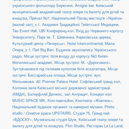
українського фольклору Берегиня
,
Amigos bar
,
Київський
муніципальний академічний театр опери та балету для дітей та
юнацтва
,
Причал №7
,
Національний Палац мистецтв «Україна»
(малий зал)_v.1
,
Академія Традиційної Тибетської Медицини
,
Tao Event Hall
,
UBI Конференц-хол
,
Вхід до Червоного корпусу
Університету
,
Парк ім. Т. Шевченка
,
Кирилівська церква
,
Культурний центр «Печерськ»
,
Hotel Intercontinental
,
Мала
Опера_v.1
,
Паб Big Ben
,
Будинок звукозапису Українського
радіо
,
Місце зустрічі: біля входу до корпусу №3 Київо-
Могилянської академії
,
Місце зустрічі: М. «Дорогожичі».
Зустрічаємося під скляним куполом біля ескалатора
,
Місце
зустрічі: Бессарабська площа
,
Місце зустрічі: вул.
Мельникова, 42
,
Premier Palace Hotel. Софіївський гранд-хол
,
Колонна зала Київської міської державної адміністрації
(КМДА)
,
Батерфляй Делюкс, зал Антрацит
,
Концерт-хол
MUSIC SPACE MK
,
Кіно-павільйон
,
Кінотеатр «Жовтень»
,
Національний будинок органної та камерної музики
,
Photo
studio / Creative space UPSTAIRS
,
Студія 75
,
Гранд-паб
«ВДОСКУ»
,
Музикальна студія Шум
,
Київський театр опери та
балету для дітей та юнацтва
,
Film Studio
,
Ресторан La La Land
,