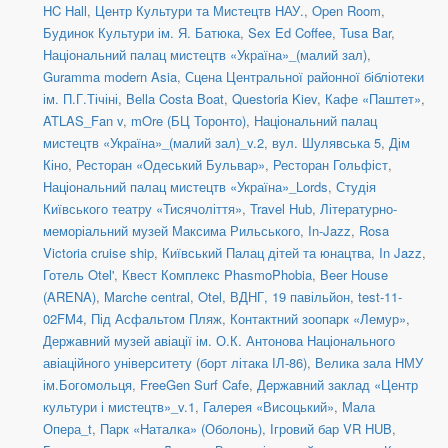
HC Hall
,
Центр Культури та Мистецтв НАУ.
,
Open Room
,
Будинок Культури ім. Я. Батюка
,
Sex Ed Coffee
,
Tusa Bar
,
Національний палац мистецтв «Україна»_(малий зал)
,
Guramma modern Asia
,
Сцена Центральної районної бібліотеки
ім. П.Г.Тічіні
,
Bella Costa Boat
,
Questoria Kiev
,
Кафе «Паштет»
,
ATLAS_Fan v
,
mOre (БЦ Торонто)
,
Національний палац
мистецтв «Україна»_(малий зал)_v.2
,
вул. Шулявська 5
,
Дім
Кіно
,
Ресторан «Одеський Бульвар»
,
Ресторан Гольфіст
,
Національний палац мистецтв «Україна»_Lords
,
Студія
Київського театру «Тисячоліття»
,
Travel Hub
,
Літературно-
меморіальний музей Максима Рильського
,
In-Jazz
,
Rosa
Victoria cruise ship
,
Київський Палац дітей та юнацтва
,
In Jazz
,
Готель Otel'
,
Квест Комплекс PhasmoPhobia
,
Beer House
(ARENA)
,
Marche central
,
Otel
,
ВДНГ, 19 павільйон
,
test-11-
02FM4
,
Під Асфальтом Пляж
,
Контактний зоопарк «Лемур»
,
Державний музей авіації ім. О.К. Антонова Національного
авіаційного університету (борт літака ІЛ-86)
,
Велика зала НМУ
ім.Богомольця
,
FreeGen Surf Cafe
,
Державний заклад «Центр
культури і мистецтв»_v.1
,
Галерея «Висоцький»
,
Мала
Опера_t
,
Парк «Наталка» (Оболонь)
,
Ігровий бар VR HUB
,