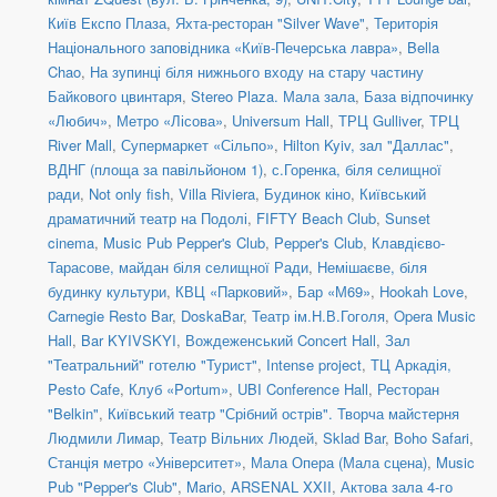
Київ Експо Плаза
,
Яхта-ресторан "Silver Wave"
,
Територія
Національного заповідника «Київ-Печерська лавра»
,
Bella
Chao
,
На зупинці біля нижнього входу на стару частину
Байкового цвинтаря
,
Stereo Plaza. Мала зала
,
База відпочинку
«Любич»
,
Метро «Лісова»
,
Universum Hall
,
ТРЦ Gulliver
,
ТРЦ
River Mall
,
Супермаркет «Сільпо»
,
Hilton Kyiv, зал "Даллас"
,
ВДНГ (площа за павільйоном 1)
,
с.Горенка, біля селищної
ради
,
Not only fish
,
Villa Riviera
,
Будинок кіно
,
Київський
драматичний театр на Подолі
,
FIFTY Beach Club
,
Sunset
cinema
,
Music Pub Pepper's Club
,
Pepper's Club
,
Клавдієво-
Тарасове, майдан біля селищної Ради
,
Немішаєве, біля
будинку культури
,
КВЦ «Парковий»
,
Бар «М69»
,
Hookah Love
,
Carnegie Resto Bar
,
DoskaBar
,
Театр ім.Н.В.Гоголя
,
Opera Music
Hall
,
Bar KYIVSKYI
,
Вождеженський Concert Hall
,
Зал
"Театральний" готелю "Турист"
,
Intense project
,
ТЦ Аркадія,
Pesto Cafe
,
Клуб «Portum»
,
UBI Conference Hall
,
Ресторан
"Belkin"
,
Київський театр "Срібний острів". Творча майстерня
Людмили Лимар
,
Театр Вільних Людей
,
Sklad Bar
,
Boho Safari
,
Станція метро «Університет»
,
Мала Опера (Мала сцена)
,
Music
Pub "Pepper's Club"
,
Mario
,
ARSENAL XXII
,
Актова зала 4-го