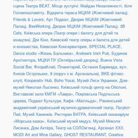
сцена Театра BEAT
,
Місце зустрічі: Майдан Незалежності, біля
Головпоштампту
,
Відкрита тераса МЦКМ (Жовтневий палац)
,
Friends & Lovers
,
Арт Подвал
,
Дворик МЦКіМ (Жовтневий
Палац)
,
BeeWorking
,
Дворик МЦКіМ (Жовтневий Палац)
,
3B
Cafe
,
Київська опера (Театр опери і балету для дітей та
юнацтва)
,
Дім Кіно
,
Киевский театр оперы и балета для детей
и юношества
,
Киевская Консерватория
,
SPECIAL PLACE
,
Dance studio «Жизнь Бальника»
,
Andrew's Irish Pub
,
Будинок
Архітектора
,
МЦКИ ПУ (Октябрьский дворец)
,
Buena Vista
Social Bar
,
ФлораКлаб
,
Планетарий
,
Остання Барикада
,
вул.
Князів Острозьких, 8 (поруч з м. Арсенальна)
,
BKS фітнес-
клуб
,
Kooperativ Hub
,
Boho Yosai
,
Музей Леси Украинки
,
Дом-
музей Николая Лысенко
,
Київський гольф центр на Оболоні
,
Виставкові зали КМГМ «Лавра»
,
Покровська Подільська
церква
,
Подвал Культури
,
Кафе «Матільда»
,
Рівненський
академічний український музично-драматичний театр
,
Патріот-
Паб
,
Музей Ханенків
,
Ресторан ВАТРА
,
Київський океанаріум
«Морська казка»
,
Київський музей медуз
,
Музей Миколи
Лисенка
,
Дом Актёра
,
Театр на СОЛОм‘янці
,
Арсенал ХХІІ
,
MODI Art and Wine Gallery
,
GHOST RESTAURANT
,
Creative