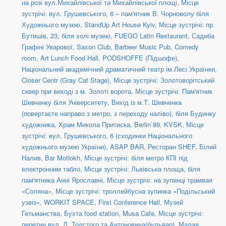
на розі вул.Михайлівської та Михайлівської площі
,
Місце
зустрічі: вул. Грушевського, 6 – пам'ятник В. Чорноволу біля
Художнього музею
,
StandUp Art House Kyiv
,
Місце зустрічі: пр.
Бутишів, 23, біля холі музею
,
FUEGO Latin Restaurant
,
Садиба
Графіні Уварової
,
Saxon Club
,
Barbeer Music Pub
,
Comedy
room
,
Art Lunch Food Hall
,
PODSHOFFE (Підшофе)
,
Національний академічний драматичний театр ім.Лесі Українки
,
Closer Centr (Gray Cat Stage)
,
Місце зустрічі: Золотоворітський
сквер при виході з м. Золоті ворота
,
Місце зустрічі: Пам'ятник
Шевченку біля Університету
,
Вихід із м.Т. Шевченка
(повертаєте направо з метро, з переходу наліво)
,
біля Будинку
художника
,
Храм Микола Притиска
,
Berlin`89
,
KVSK
,
Місце
зустрічі: вул. Грушевського, 6 (сходинки Національного
художнього музею України)
,
ASAP BAR
,
Ресторан SHEF
,
Білий
Налив
,
Bar Motlokh
,
Місце зустрічі: біля метро КПІ під
електронним табло
,
Місце зустрічі: Львівська площа, біля
пам'ятника Анні Ярославні
,
Місце зустрічі: на зупинці трамвая
«Соляна»
,
Місце зустрічі: троллейбусна зупинка «Подільський
узвіз»
,
WORKIT SPACE
,
First Conference Hall
,
Музей
Гетьманства
,
Бухта food station
,
Musa Cafe
,
Місце зустрічі:
перетин вул. Л. Толстого та Антоновича(бульвар)
,
Малая