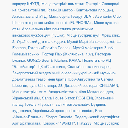
корпусу КНУТД
,
Місце зустрічі: пам'ятник Григорію Сковороді
на Контрактовій пл. (станція метро «Контрактова площа»)
,
Актова зала КНУТД
,
Мала сцена Театру BEAT
,
Aventurier Club
,
Школа акторської майстерності «EUPHORIA»
,
Місце зустрічі:
ст.м. Арсенальна біля пам'ятника українським
військовослужбовцям (пушка)
,
Місце зустрічі: вул. Хрещатик,
2, Український дім (на сходах)
,
Музей Марії Заньковецької
,
La
Fontana
,
Готель «Прем'єр Палас»
,
Музей-майстерня Знобі-
Голембієвських
,
Портер Паб (Жилянська, 107)
,
Ресторан
Бланке
,
GONZO Beer & Kitchen
,
KAMA
,
Планета кіно РЦ
"Блокбастер"
,
ЦК «Святошин»
,
Солом'янська пивоварня
,
Закарпатський академічний обласний український музично-
драматичний театр імені братів Юрія-Августина та Євгена
Шерегіїв
,
вул. С.Петлюрі, 28
,
Джазовий ресторан CHILLMAN
,
Місце зустрічі: ст.м. Академмістечко, біля Макдональдса
,
Український дім
,
Santa House (каток ROSHEN)
,
Жовтневий
палац
,
Готель «Турист», зал «Театральний»
,
Будинок
художника
,
Український простір «Інтеліґенція»
,
Бар
«Чашка&Бляшка»
,
Shepot Citycafe
,
Подарунковий сертифікат
,
Арт Братислава
,
Коворкінг "WorkIT"
,
Flat2233
,
Місце зустрічі: