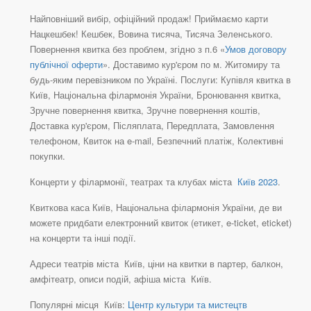
Найповніший вибір, офіційний продаж! Приймаємо карти
Нацкешбек! Кешбек, Вовина тисяча, Тисяча Зеленського.
Повернення квитка без проблем, згідно з п.6 «
Умов договору
публічної оферти
». Доставимо кур'єром по м. Житомиру та
будь-яким перевізником по Україні. Послуги: Купівля квитка в
Київ, Національна філармонія України, Бронювання квитка,
Зручне повернення квитка, Зручне повернення коштів,
Доставка кур'єром, Післяплата, Передплата, Замовлення
телефоном, Квиток на e-mail, Безпечний платіж, Колективні
покупки.
Концерти у філармонії, театрах та клубах міста
Київ 2023
.
Квиткова каса Київ, Національна філармонія України, де ви
можете придбати електронний квиток (етикет, e-ticket, eticket)
на концерти та інші події.
Адреси театрів міста Київ, ціни на квитки в партер, балкон,
амфітеатр, описи подій, афіша міста Київ.
Популярні місця Київ:
Центр культури та мистецтв