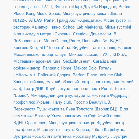
Городецького, 1-3/11
,
Зупинка «Парк Дружби Народів»
,
Perfect
Place
,
Kong Music Space
,
Місце зустрічі: зупинка «Школа
№122»
,
'ATLAS_Parter
,
Гранд Хол «Хрещатик»
,
Місце зустрічі:
ресторан Хачапурі і вино
,
School Lab Marketing
,
Місце зустрічі
біля виходу з метро «Сирець»
,
Стадіон "Динамо" ім. В.
Лобановського
,
Мала Опера_Parter
,
Павільйон №1 ВДНГ
,
Конгрес Хол
,
БЦ "Торонто"
,
м. Видубичі - автостанція
,
На розі
Михайлівської площі та вул. Михайлівський
,
НУХТ
,
КНУБА
,
Містецький арсенал Київ
,
SexEdMuseum
,
Сагайдачний
офісний центр
,
Fantastic Home
,
Makoto Dojo
,
Готель
«Hilton»_v.1
,
Райський Дворик
,
Perfect Place
,
Volume Club
,
Запорізький академічний обласний театр юного глядача (малий
зал)
,
Театр ДНК
,
Клуб віртуальної реальності Portal
,
Театр
"Браво"
,
Міжнародний центр культури та мистецтв Федерації
профспілок України
,
Harry club
,
Простір BeautyHUB
,
Перехрестя Пушкінської та Льва Толстого (Дворик БЦ)
,
Біля
пам'ятника Богдану Хмельницькому на Софійській площі
,
ВДНГ Оранжерея
,
Місце зустрічі: ст. метро Відубичі, центр
платформи
,
Місце зустрічі: вул. Хорива, 4 біля КафеБутік
,
Зустрічаємось біля пам'ятника Ярославу Мудрому.
,
Зустріч