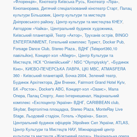
«Флоренція»
,
Кінотеатр Київська Русь
,
Кінотеатр «Ліра»
,
Кінопанорама
,
Дитячий спеціалізований кінотеатр Старт
,
Палац
культури Більшовик
,
Центр культури та мистецтв
Дніпровського району
,
Центр культури та мистецтва КНЕУ
,
Автодром «Чайка»
,
Центральний будинок художника
,
Київський планетарій
,
Театр «Актор»
,
Труханів острів
,
BINGO
ENTERTAINMENT
,
Готельний комплекс Турист
,
Docker Pub
,
Forsage Dance Club
,
Stereo Plaza.
,
ВДНГ (Teleport360,10
павільйон)
,
Концерт-хол «Allegro»
,
Центр Культури та
Мистецтв
,
НСК "Олімпійський" / NSC "Olympiyskiy"
,
«Будинок
Кіно»
,
КИЄВО-ПЕЧЕРСЬКА ЛАВРА
,
ЦКІ МВС
,
ATMASFERA
360 - Київський планетарій
,
Бочка 2004
,
Зелений театр
,
Будинок Архітектора
,
Дім Вчених
,
Fairmont Grand Hotel Kyiv
,
БК «Росток»
,
Docker's ABC
,
Концерт-хол «Оазис»
,
Мала
Опера
,
Палац Спорту
,
Акко Інтернешенал
,
Національний
комплекс «Експоцентр України» ВДНГ
,
CARIBBEAN club
,
Skybar
,
Вертолітна площадка
,
Stereo Plaza
,
MonteRay Live
Stage
,
Льодовий стадіон
,
Готель «Україна»
,
Saxon
,
Центральний будинок офіцерів Збройних Сил України
,
ATLAS
,
Центр Культури та Мистецтв НАУ
,
Міжнародний центр
культури та мистецтв «Жовтневий палац»
,
Національна опера