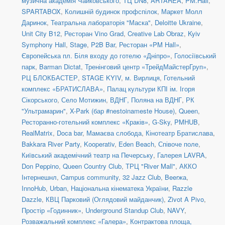
музична академія Чайковського
,
ТЦ DN8
,
ARTAREA
,
PM.Hall
,
SPARTABOX
,
Колишній будинок профспілок
,
Маркет Молл
Даринок
,
Театральна лабораторія "Маска"
,
Deloitte Ukraine
,
Unit City B12
,
Ресторан Vino Grad
,
Creative Lab Obraz
,
Kyiv
Symphony Hall
,
Stage
,
P2B Bar
,
Ресторан «PM Hall»
,
Європейська пл. Біля входу до готелю «Дніпро»
,
Голосіївський
парк
,
Barman Dictat
,
Тренінговий центр «ТрейдМайстерГруп»
,
РЦ БЛОКБАСТЕР
,
STAGE KYIV
,
м. Вирлиця
,
Готельний
комплекс «БРАТИСЛАВА»
,
Палац культури КПІ ім. Ігоря
Сікорського
,
Село Мотижин
,
ВДНГ, Поляна на ВДНГ
,
РК
"Ультрамарин"
,
X-Park (бар #nestoinameste House)
,
Queen
,
Ресторанно-готельний комплекс «Краків»
,
G-Sky
,
PMHUB
,
RealMatrix
,
Doca bar
,
Мамаєва слобода
,
Кінотеатр Братислава
,
Bakkara River Party
,
Kooperativ
,
Eden Beach
,
Співоче поле
,
Київський академічний театр на Печерську
,
Галерея LAVRA
,
Don Peppino
,
Queen Country Club
,
ТРЦ "River Mall"
,
АККО
Інтернешнл
,
Campus community
,
32 Jazz Club
,
Beerжа
,
InnoHub
,
Urban
,
Національна кінематека України
,
Razzle
Dazzle
,
КВЦ Парковий (Оглядовий майданчик)
,
Zivot A Pivo
,
Простір «Годинник»
,
Underground Standup Club
,
NAVY
,
Розважальний комплекс «Галера»
,
Контрактова площа,