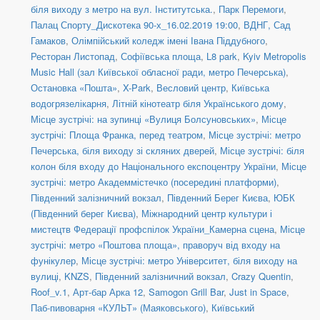
біля виходу з метро на вул. Інститутська.
,
Парк Перемоги
,
Палац Спорту_Дискотека 90-х_16.02.2019 19:00
,
ВДНГ, Сад
Гамаков
,
Олімпійський коледж імені Івана Піддубного
,
Ресторан Листопад
,
Софіївська площа
,
L8 park
,
Kyiv Metropolis
Music Hall (зал Київської обласної ради, метро Печерська)
,
Остановка «Пошта»
,
X-Park
,
Весловий центр
,
Київська
водогрязелікарня
,
Літній кінотеатр біля Українського дому
,
Місце зустрічі: на зупинці «Вулиця Болсуновських»
,
Місце
зустрічі: Площа Франка, перед театром
,
Місце зустрічі: метро
Печерська, біля виходу зі скляних дверей
,
Місце зустрічі: біля
колон біля входу до Національного експоцентру України
,
Місце
зустрічі: метро Академмістечко (посередині платформи)
,
Південний залізничний вокзал
,
Південний Берег Києва
,
ЮБК
(Південний берег Києва)
,
Міжнародний центр культури і
мистецтв Федерації профспілок України_Камерна сцена
,
Місце
зустрічі: метро «Поштова площа», праворуч від входу на
фунікулер
,
Місце зустрічі: метро Університет, біля виходу на
вулиці
,
KNZS
,
Південний залізничний вокзал
,
Crazy Quentin
,
Roof_v.1
,
Арт-бар Арка 12
,
Samogon Grill Bar
,
Just in Space
,
Паб-пивоварня «КУЛЬТ» (Маяковського)
,
Київський