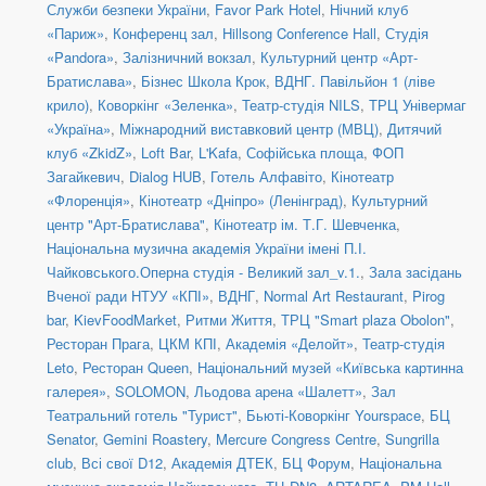
Служби безпеки України
,
Favor Park Hotel
,
Нічний клуб
«Париж»
,
Конференц зал
,
Hillsong Conference Hall
,
Студія
«Pandora»
,
Залізничний вокзал
,
Культурний центр «Арт-
Братислава»
,
Бізнес Школа Крок
,
ВДНГ. Павільйон 1 (ліве
крило)
,
Коворкінг «Зеленка»
,
Театр-студія NILS
,
ТРЦ Універмаг
«Україна»
,
Міжнародний виставковий центр (МВЦ)
,
Дитячий
клуб «ZkidZ»
,
Loft Bar
,
L'Kafa
,
Софійська площа
,
ФОП
Загайкевич
,
Dialog HUB
,
Готель Алфавіто
,
Кінотеатр
«Флоренція»
,
Кінотеатр «Дніпро» (Ленінград)
,
Культурний
центр "Арт-Братислава"
,
Кінотеатр ім. Т.Г. Шевченка
,
Національна музична академія України імені П.І.
Чайковського.Оперна студія - Великий зал_v.1.
,
Зала засідань
Вченої ради НТУУ «КПІ»
,
ВДНГ
,
Normal Art Restaurant
,
Pirog
bar
,
KievFoodMarket
,
Ритми Життя
,
ТРЦ "Smart plaza Obolon"
,
Ресторан Прага
,
ЦКМ КПІ
,
Академія «Делойт»
,
Театр-студія
Leto
,
Ресторан Queen
,
Національний музей «Київська картинна
галерея»
,
SOLOMON
,
Льодова арена «Шалетт»
,
Зал
Театральний готель "Турист"
,
Бьюті-Коворкінг Yourspace
,
БЦ
Senator
,
Gemini Roastery
,
Mercure Congress Centre
,
Sungrilla
club
,
Всі свої D12
,
Академія ДТЕК
,
БЦ Форум
,
Національна