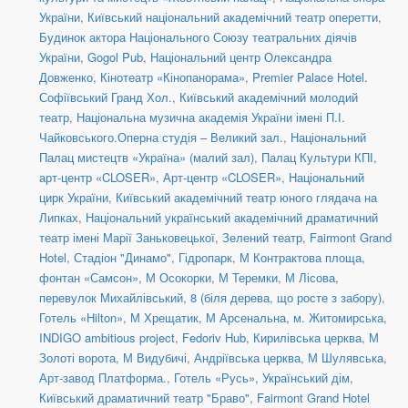
України
,
Київський національний академічний театр оперетти
,
Будинок актора Національного Союзу театральних діячів
України
,
Gogol Pub
,
Національний центр Олександра
Довженко
,
Кінотеатр «Кінопанорама»
,
Premier Palace Hotel.
Софіївський Гранд Хол.
,
Київський академічний молодий
театр
,
Національна музична академія України імені П.І.
Чайковського.Оперна студія – Великий зал.
,
Національний
Палац мистецтв «Україна» (малий зал)
,
Палац Культури КПІ
,
арт-центр «CLOSER»
,
Арт-центр «CLOSER»
,
Національний
цирк України
,
Київський академічний театр юного глядача на
Липках
,
Національний український академічний драматичний
театр імені Марії Заньковецької
,
Зелений театр
,
Fairmont Grand
Hotel
,
Стадіон "Динамо"
,
Гідропарк
,
М Контрактова площа,
фонтан «Самсон»
,
М Осокорки
,
М Теремки
,
М Лісова
,
перевулок Михайлівський, 8 (біля дерева, що росте з забору)
,
Готель «Hilton»
,
М Хрещатик
,
М Арсенальна
,
м. Житомирська
,
INDIGO ambitious project
,
Fedoriv Hub
,
Кирилівська церква
,
М
Золоті ворота
,
М Видубичі
,
Андріївська церква
,
М Шулявська
,
Арт-завод Платформа.
,
Готель «Русь»
,
Український дім
,
Київський драматичний театр "Браво"
,
Fairmont Grand Hotel