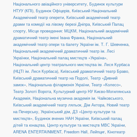
Національного авіаційного університету
,
Будинок культури
НТУУ (КПІ)
,
Будинок Офіцерів
,
Київський Національний
Академічний театр оперети
,
Київський академічний театр
драми та комедії на лівому березі Дніпра
,
Київський Палац
спорту
,
Місце проведення: МЦКМ
,
Національний академічний
драматичний театр імені Івана Франка
,
Національний
академічний театр опери та балету України ім. Т. Г. Шевченка
,
Національний академічний драматичний театр ім. Лесі
Українки
,
Національний палац мистецтв «Україна»
,
Національний центр театрального мистецтва ім. Леся Курбаса
(НЦТІ ім. Леся Курбаса)
,
Київський драматичний театр Браво
,
Київський драматичний театр на Подолі
,
Театр «Дивний
замок»
,
Національна філармонія України
,
Театр «Колесо»
,
Театр Золоті Ворота
,
Культурний центр НУ Києво-Могилянська
Академія
,
Національна музична академія ім. Чайковського
,
Київський академічний театр ляльок
,
Дім Актора
,
Новий театр
на Печерську
,
Український дім
,
ДЗ «Центр культури та
мистецтв»
,
Будинок вчених НАН України
,
Київський палац
дітей та юнацтва
,
Центр культури та мистецтв МВС України
,
ARENA ENTERTAINMENT
,
Freedom Hall
,
Лейпциг
,
Кінотеатр