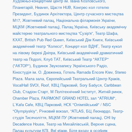
Художньо-концертний центр ім. Івана Козловського
,
Планетарій
,
Heaven
,
Щастя HUB
,
Конгрес-хол готелю
Президент
,
Будинок Архітектора
,
Центр сучасного мистецтва
М17
,
Жовтневий палац
,
Національна філармонія України
,
МЦКМ (Жовтневий палац)
,
Палац Україна
,
Київську академічну
майстерню театрального мистецтва “Сузір'я”
,
Театр Шафа
,
КХАТ
,
British Pub Red Queen
,
Київський Дім Книги
,
Київський
академічний театр "Колесо"
,
Концерт-хол ВДНГ
,
Театр кукол
на лівому березі Дніпра
,
Київський академічний драматичний
театр на Подолі
,
Клуб ТАТ
,
Київський Театр "АКТЕР"
("АКТОР")
,
Будинок Звукозапису Українського Радіо
,
Кіностудія ім. О. Довженка
,
Готель Ramada Encore Kiev
,
Stereo
Plaza. Мала зала
,
Європейський Театральний Центр Краків
,
VocalHall SVOI
,
Roof
,
КВЦ Парковий
,
Sory Бабуся
,
Caribbean
Club
,
Стадіон Старт
,
М Політехнічний Інститут
,
Житній ринок
,
Chamber Plaza
,
FAIRMONT GRAND HOTEL зал "ATRIUM"
,
L`Kafa Cafe
,
КВЦ Парковий
,
НСК "Олімпійський" / NSC
"Olympiyskiy"
,
Річковий вокзал
,
''ATLAS
,
БЦ Леонардо
,
Театр-
студія Тисячоліття
,
МЦКМ ПУ (Жовтневий палац)
,
CHI by
Decadence House
,
Театр на Михайлівській, Верхня сцена
,
Палац культури КПІ
,
Bel etage
,
Біля входу в особняк