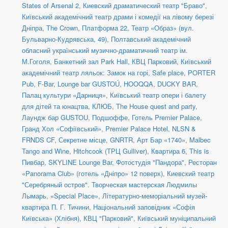
States of Arsenal 2
,
Киевский драматический театр "Браво"
,
Київський академічний театр драми і комедії на лівому березі
Дніпра
,
The Crown
,
Платформа 22
,
Театр «Образ» (вул.
Бульварно-Кудрявська, 49)
,
Полтавський академічний
обласний український музично-драматичний театр ім.
М.Гоголя
,
Банкетний зал Park Hall, КВЦ Парковий
,
Київський
академічний театр ляльок: Замок на горі
,
Safe place
,
PORTER
Pub
,
F-Bar
,
Lounge bar GUSTOÚ
,
HOOQQA
,
DUCKY BAR
,
Палац культури «Дарниця»
,
Київський театр опери і балету
для дітей та юнацтва
,
КЛЮБ
,
The House quest and party
,
Лаундж бар GUSTOU
,
Подшоффе
,
Готель Premier Palace,
Гранд Хол «Софіївський»
,
Premier Palace Hotel
,
NLSN &
FRNDS CF
,
Секретне місце
,
GNRTR
,
Арт Бар «1740»
,
Malbec
Tango and Wine
,
Hitchcook (ТРЦ Gulliver)
,
Квартира 6
,
This is
Пивбар
,
SKYLINE Lounge Bar
,
Фотостудія "Пандора"
,
Ресторан
«Panorama Club» (готель «Дніпро» 12 поверх)
,
Киевский театр
"Серебряный остров". Творческая мастерская Людмилы
Лымарь
,
«Special Place»
,
Літературно-меморіальний музей-
квартира П. Г. Тичини
,
Національний заповідник «Софія
Київська» (Хлібня)
,
КВЦ "Парковий"
,
Київський муніципальний