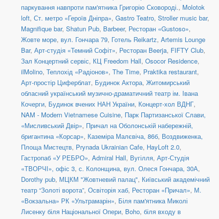
паркування навпроти пам'ятника Григорію Сковороді.
,
Molotok
loft
,
Ст. метро «Героїв Дніпра»
,
Gastro Teatro
,
Stroller music bar
,
Magnifique bar
,
Shatun Pub
,
Barbeer
,
Ресторан «Gustoso»
,
Жовте море
,
вул. Гончара 79
,
Готель Reikartz
,
Artemis Lounge
Bar
,
Арт-студія «Темний Софіт»
,
Ресторан Beerja
,
FIFTY Club
,
Зал Концертний сервіс
,
КЦ Freedom Hall
,
Osocor Residence
,
ilMolino
,
Теплохід «Радіонов»
,
The Time
,
Praktika restaurant
,
Арт-простір Циферблат
,
Будинок Актора
,
Житомирський
обласний український музично-драматичний театр ім. Івана
Кочерги
,
Будинок вчених НАН України
,
Концерт-хол ВДНГ
,
NAM - Modern Vietnamese Cuisine
,
Парк Партизанської Слави,
«Мисливський Двір»
,
Причал на Оболонській набережній,
бригантина «Корсар»
,
Каземіра Малєвіча, 86б
,
Воздвиженка,
Площа Мистецтв
,
Prynada Ukrainian Cafe
,
HayLoft 2.0
,
Гастропаб «У РЕБРО»
,
Admiral Hall
,
Вугілля
,
Арт-Студія
«ТВОРЧІ», офіс 3
,
с. Колонщина
,
вул. Олеся Гончара, 30А
,
Dorothy pub
,
МЦКМ "Жовтневий палац"
,
Київський академічний
театр “Золоті ворота”
,
Освіторія хаб
,
Ресторан «Причал»
,
М.
«Вокзальна» РК «Ультрамарін»
,
Біля пам'ятника Миколі
Лисенку біля Національної Опери
,
Boho
,
біля входу в