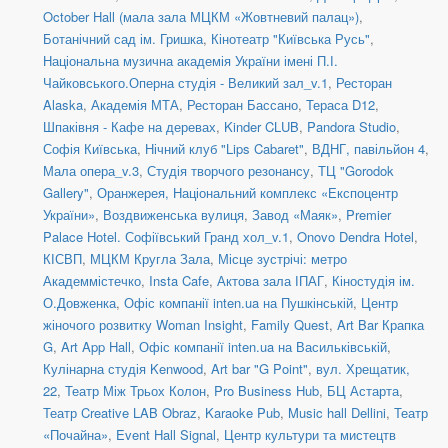
October Hall (мала зала МЦКМ «Жовтневий палац»)
,
Ботанічний сад ім. Гришка
,
Кінотеатр "Київська Русь"
,
Національна музична академія України імені П.І.
Чайковського.Оперна студія - Великий зал_v.1
,
Ресторан
Alaska
,
Академія МТА
,
Ресторан Бассано
,
Тераса D12
,
Шпаківня - Кафе на деревах
,
Kinder CLUB
,
Pandora Studio
,
Софія Київська
,
Нічний клуб "Lips Cabaret"
,
ВДНГ, павільйон 4
,
Мала опера_v.3
,
Студія творчого резонансу
,
ТЦ "Gorodok
Gallery"
,
Оранжерея, Національний комплекс «Експоцентр
України»
,
Воздвиженська вулиця
,
Завод «Маяк»
,
Premier
Palace Hotel. Софіївський Гранд хол_v.1
,
Onovo Dendra Hotel
,
КІСВП
,
МЦКМ Кругла Зала
,
Місце зустрічі: метро
Академмістечко
,
Insta Cafe
,
Актова зала ІПАГ
,
Кіностудія ім.
О.Довженка
,
Офіс компанії inten.ua на Пушкінській
,
Центр
жіночого розвитку Woman Insight
,
Family Quest
,
Art Bar Крапка
G
,
Art App Hall
,
Офіс компанії inten.ua на Васильківській
,
Кулінарна студія Kenwood
,
Art bar "G Point"
,
вул. Хрещатик,
22
,
Театр Між Трьох Колон
,
Pro Business Hub
,
БЦ Астарта
,
Театр Creative LAB Obraz
,
Karaoke Pub
,
Music hall Dellini
,
Театр
«Почайна»
,
Event Hall Signal
,
Центр культури та мистецтв