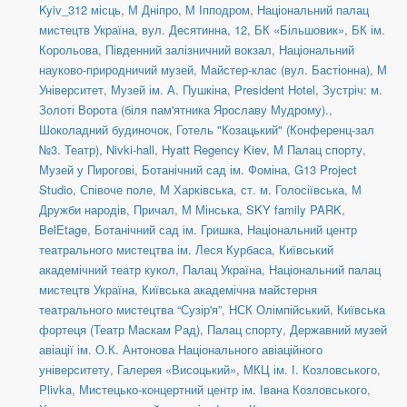
Kyiv_312 місць
,
М Дніпро
,
М Іпподром
,
Національний палац
мистецтв Україна
,
вул. Десятинна, 12
,
БК «Більшовик»
,
БК ім.
Корольова
,
Південний залізничний вокзал
,
Національний
науково-природничий музей
,
Майстер-клас (вул. Бастіонна)
,
М
Університет
,
Музей ім. А. Пушкіна
,
President Hotel
,
Зустріч: м.
Золоті Ворота (біля пам'ятника Ярославу Мудрому).
,
Шоколадний будиночок
,
Готель "Козацький" (Конференц-зал
№3. Театр)
,
Nivki-hall
,
Hyatt Regency Kiev
,
М Палац спорту
,
Музей у Пирогові
,
Ботанічний сад ім. Фоміна
,
G13 Project
Studio
,
Співоче поле
,
М Харківська
,
ст. м. Голосіївська
,
М
Дружби народів
,
Причал
,
М Мінська
,
SKY family PARK
,
BelEtage
,
Ботанічний сад ім. Гришка
,
Національний центр
театрального мистецтва ім. Леся Курбаса
,
Київський
академічний театр кукол
,
Палац Україна
,
Національний палац
мистецтв Україна
,
Київська академічна майстерня
театрального мистецтва “Сузір'я”
,
НСК Олімпійський
,
Київська
фортеця (Театр Маскам Рад)
,
Палац спорту
,
Державний музей
авіації ім. О.К. Антонова Національного авіаційного
університету
,
Галерея «Висоцький»
,
МКЦ ім. І. Козловського
,
Plivka
,
Мистецько-концертний центр ім. Івана Козловського
,