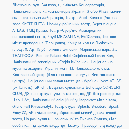
Лібермана, вул. Банкова, 2
,
Київська Консерваторія
,
Національна спілка композиторів України
,
Stereo Plaza_малий
зал
,
Театральна лабораторія
,
Театр «МежIIIКолон» (Актова
зала КИСІТ КНЕУ)
,
Новий український театр, Верхня сцена
,
ATLAS
,
ТМЦ Краків
,
Театр «Сузір'я»
,
Міжнародний
виставковий центр
,
Клуб MEZZANINE
,
ExitGames
,
Тестове
місце проведення (Площадка)
,
Концерт-хол на Львівській
площі, 8
,
Арт-Клуб Теплий Ламповий
,
Маріїнський парк
,
Зал
TEATROOM
,
Premier Palace Hotel Софіївський Гранд Хол
,
Національний заповідник «Софія Київська»
,
Національна
музична академія України імені П.І. Чайковського
,
ст.м.
Виставковий центр (біля головного входу до Виставкового
центру)
,
Національний палац мистецтв «Україна»_New
,
ATLAS
(ex-Юність)
,
БК КПІ
,
Будинок художника
,
Bel etage CONCERT
CLUB
,
ДЗ «Центр культури та мистецтв»
,
ДK Дніпроспецсталь
,
ЦКМ НАУ
,
Національний авіаційний університет біля літака
,
Grand Hall Khreschatyk
,
Театр-студія Splash
,
Shooters, Speak
Easy 22
,
БК «Більшовик»
,
Український малий драматичний
театр
,
На розі вулиць Шовковичної та Пилипа Орлика, біля
особняка
,
Під аркою входу до Пасажу
,
Праворуч від входу до