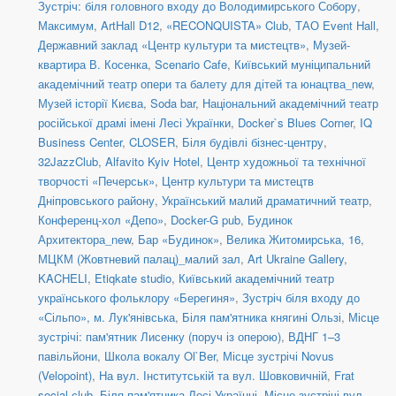
Зустріч: біля головного входу до Володимирського Собору
,
Максимум
,
ArtHall D12
,
«RECONQUISTA» Club
,
ТАО Event Hall
,
Державний заклад «Центр культури та мистецтв»
,
Музей-
квартира В. Косенка
,
Scenario Cafe
,
Київський муніципальний
академічний театр опери та балету для дітей та юнацтва_new
,
Музей історії Києва
,
Soda bar
,
Національний академічний театр
російської драмі імені Лесі Українки
,
Docker`s Blues Corner
,
IQ
Business Center
,
CLOSER
,
Біля будівлі бізнес-центру
,
32JazzClub
,
Alfavito Kyiv Hotel
,
Центр художньої та технічної
творчості «Печерськ»
,
Центр культури та мистецтв
Дніпровського району
,
Український малий драматичний театр
,
Конференц-хол «Депо»
,
Docker-G pub
,
Будинок
Архитектора_new
,
Бар «Будинок»
,
Велика Житомирська, 16
,
МЦКМ (Жовтневий палац)_малий зал
,
Art Ukraine Gallery
,
KACHELI
,
Etiqkate studio
,
Київський академічний театр
українського фольклору «Берегиня»
,
Зустріч біля входу до
«Сільпо», м. Лук'янівська
,
Біля пам'ятника княгині Ользі
,
Місце
зустрічі: пам'ятник Лисенку (поруч із оперою)
,
ВДНГ 1–3
павільйони
,
Школа вокалу Ol`Ber
,
Місце зустрічі Novus
(Velopoint)
,
На вул. Інститутській та вул. Шовковичній
,
Frat
social сlub
,
Біля пам'ятника Лесі Українці
,
Місце зустрічі вул.