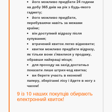
його можливо придбати 24 години
на добу 365 днів на рік з будь-якого
гаджету;
його можливо придбати,
перебуваючи навіть за межами
країни;
він доступний відразу після
купування;
втрачений квиток легко відновити;
квитки можливо придбати відразу,
як тільки вони з'явилися у продажу,
обравши найкращі місця;
для проходу на захід достатньо
показати лише штрих-код квитка;
ви берете участь в економії
паперу, зберіганні лісу і йдете в ногу з
часом!
9 із 10 наших покупців обирають
електронний квиток!