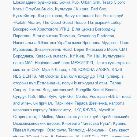
Шоколадний будиночок
,
Бочка Pub
,
Urban Grill
,
Театр Сірого
Кота / GreyCat.Studio
,
Культура / Kultura
,
Red Sox
,
Кухмейстер. Дім-ресторан
,
Barvy restaurant bar
,
Ресто-клуб
«Kalaki-Місто»
,
The Quest Guest House
,
Патріарший собор
Воскресіння Христового УГКЦ
,
Біля церкви Богородиці
Пирогощі
,
Біля фонтану Термена
,
Coworking Platforma
,
Національна бібліотека України імені Ярослава Мудрого
,
Парк
Муромець
,
Дизайн-готель Road
,
Берег Київського Моря
,
СМТ
Бородянка, Київська область
,
КУ Київ
,
PM Hall
,
Культурний
центр М82
,
Національний парк МЕЖИГІР'Я
,
Центр культури та
мистецтв СБУ
,
Музей Лавра, к.26
,
KONCHA ZASPA. KNZS
RESIDENTS
,
M8 Cocktail Bar
,
біля входу до ТРЦ Гулівер, зі
сторони вул.Еспланадна, поруч із виходом зі ст.м. Палац
Спорту
,
Готель Воздвиженський
,
Sungrilla Secret Beach
,
Сундук Паб
,
Hilton Kyiv
,
Kyiv Golf Center
,
Ресторан «BEEF meat
and wine»
,
6й причал
,
Парк імені Тараса Шевченка, напроти
червоного корпусу Універсисту
,
ЦКД КНУБА
,
Музей М.
Старицького
,
il Molino
,
Місце старту: яхт-клуб «Крейсерський»
,
Возджвіженський дворик
,
Кінотеатр "Київська Русь"
,
Курені
,
Підвал Культури
,
Octo tower
,
Теплохід «Монблан»
,
Сеть квест
кімнат ZQuest (вул. Б. Грінченка, 9)
,
UNIT.City
,
TTT Lounge bar
,