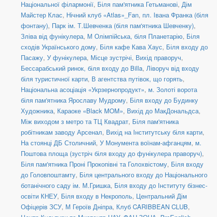
Національної філармонії
,
Біля пам'ятника Гетьманові
,
Дім
Майстер Клас
,
Нічний клуб «Atlas»_Fan
,
пл. Івана Франка (біля
фонтану)
,
Парк ім. Т.Шевченка (біля пам'ятника Шевченку)
,
Зліва від фунікулера
,
М Олімпійська, біля Планетарію
,
Біля
сходів Українського дому
,
Біля кафе Кава Хаус
,
Біля входу до
Пасажу
,
У фунікулера
,
Місце зустрічі
,
Вихід праворуч
,
Бессарабський ринок, біля входу до Billa
,
Ліворуч від входу
біля туристичної карти
,
В агентства путівок, що горять
,
Національна асоціація «Укрзернопродукт»
,
м. Золоті ворота
біля пам'ятника Ярославу Мудрому
,
Біля входу до Будинку
Художника
,
Караоке «Black MOM»
,
Вихід до МакДональдса
,
Між виходом з метро та ТЦ Квадрат
,
Біля пам'ятника
робітникам заводу Арсенал
,
Вихід на Інститутську біля карти
,
На стоянці ДБ Столичний
,
У Монумента воїнам-афганцям
,
м.
Поштова площа (зустріч біля входу до фунікулера праворуч)
,
Біля пам'ятника Проні Прокопівні та Голохвістому
,
Біля входу
до Головпоштамту
,
Біля центрального входу до Національного
ботанічного саду ім. М.Гришка
,
Біля входу до Інституту бізнес-
освіти КНЕУ
,
Біля входу в Некрополь
,
Центральний Дім
Офіцерів ЗСУ
,
М Героїв Дніпра
,
Клуб CARIBBEAN CLUB
,