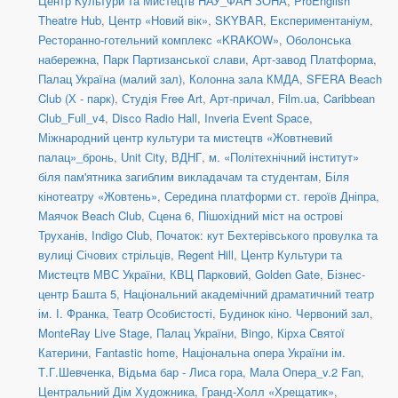
Центр Культури та Мистецтв НАУ_ФАН ЗОНА
,
ProEnglish
Theatre Hub
,
Центр «Новий вік»
,
SKYBAR
,
Експериментаніум
,
Ресторанно-готельний комплекс «KRAKOW»
,
Оболонська
набережна
,
Парк Партизанської слави
,
Арт-завод Платформа
,
Палац Україна (малий зал)
,
Колонна зала КМДА
,
SFERA Beach
Club (Х - парк)
,
Студія Free Art
,
Арт-причал
,
Film.ua
,
Caribbean
Club_Full_v4
,
Disco Radio Hall
,
Inveria Event Space
,
Міжнародний центр культури та мистецтв «Жовтневий
палац»_бронь
,
Unit Сity
,
ВДНГ
,
м. «Політехнічний інститут»
біля пам'ятника загиблим викладачам та студентам
,
Біля
кінотеатру «Жовтень»
,
Середина платформи ст. героїв Дніпра
,
Маячок Beach Club
,
Сцена 6
,
Пішохідний міст на острові
Труханів
,
Indigo Club
,
Початок: кут Бехтерівського провулка та
вулиці Січових стрільців
,
Regent Hill
,
Центр Культури та
Мистецтв МВС України
,
КВЦ Парковий
,
Golden Gate
,
Бізнес-
центр Башта 5
,
Національний академічний драматичний театр
ім. І. Франка
,
Театр Особистості
,
Будинок кіно. Червоний зал
,
MonteRay Live Stage
,
Палац України
,
Bingo
,
Кірха Святої
Катерини
,
Fantastic home
,
Національна опера України ім.
Т.Г.Шевченка
,
Відьма бар - Лиса гора
,
Мала Опера_v.2 Fan
,
Центральний Дім Художника
,
Гранд-Холл «Хрещатик»
,