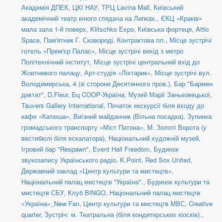
Академія ДПЕК
,
ЦКІ НАУ
,
ТРЦ Lavina Mall
,
Київський
академічний театр юного глядача на Липках.
,
ЄКЦ «Краків»
мала зала 1-й поверх
,
Klitschko Expo
,
Київська фортеця
,
Attic
Space
,
Пам'ятник Г. Сковороді, Контрактова пл.
,
Місце зустрічі
готель «Прем'єр Палас»
,
Місце зустрічі вихід з метро
Політехнічний інститут
,
Місце зустрічі центральний вхід до
Жовтневого палацу
,
Арт-студія «Ліхтарик»
,
Місце зустрічі вул.
Володимирська, 4 (зі сторони Десятинного пров.)
,
Бар "Бармен
диктат"
,
D.Fleur
,
Бц COOP-Україна
,
Музей Марії Заньковецької
,
Tauvers Gallery International
,
Початок екскурсії біля входу до
кафе «Катюша»
,
Виїзний майданчик (Вільна посадка)
,
Зупинка
громадського транспорту «Міст Патона»
,
М. Золоті Ворота (у
вестибюлі біля ескалатора)
,
Національний художній музей
,
Ігровий бар "Respawn"
,
Event Hall Freedom
,
Будинок
звукозапису Українського радіо
,
K.Point
,
Red Sox United
,
Державний заклад «Центр культури та мистецтв»
,
Національний палац мистецтв "Україна".
,
Будинок культури та
мистецтв СБУ
,
Клуб BINGO
,
Національний палац мистецтв
«Україна»_New Fan
,
Центр культури та мистецтв МВС
,
Creative
quarter
,
Зустріч: м. Театральна (біля кондитерських кіосків).
,