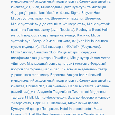
муніципальний академічний театр опери та балету для дітей та
юнацтва_v.1
,
Vian
,
Міжнародний центр культури та мистецтв
Федерації профспілок України_бронь
,
Sigma Bleyzer Hub
,
Місце зустрічі: пам'ятник Шевченку у парку ім. Шевченка
,
Місце зустрічі: вхід до станції м. «Університет»
,
Місце зустрічі:
пам'ятник Паніковському (вул. Прорізна)
,
Pochayna Event Hall
,
метро Іпподром, вихід з метро на вулицю Касіяна
,
Місце
зустрічі: вул. Богдана Хмельницького, 37 (біля Національного
музею медицини).
,
Паб-пивоварня «КУЛЬТ» (Ревуцького)
,
Місто Спорту
,
Canadian Club
,
Місце зустрічі: середина
платформи станції метро «Почайна»
,
Місце зустрічі: хол метро
«Дніпро»
,
Міжнародний центр культури і мистецтв Федерації
профспілок України_малий зал
,
Київський академічний театр
українського фольклору Берегиня
,
Amigos bar
,
Київський
муніципальний академічний театр опери та балету для дітей та
юнацтва
,
Причал №7
,
Національний Палац мистецтв «Україна»
(малий зал)_v.1
,
Академія Традиційної Тибетської Медицини
,
Tao Event Hall
,
UBI Конференц-хол
,
Вхід до Червоного корпусу
Університету
,
Парк ім. Т. Шевченка
,
Кирилівська церква
,
Культурний центр «Печерськ»
,
Hotel Intercontinental
,
Мала
Опера_v.1
,
Паб Big Ben
,
Будинок звукозапису Українського