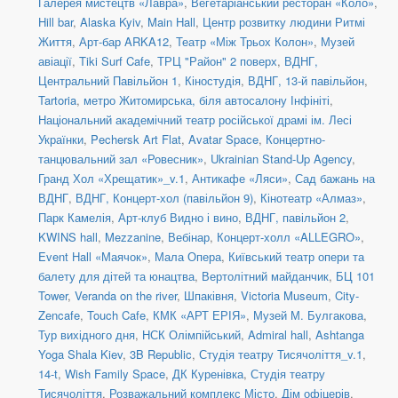
Галерея мистецтв «Лавра»
,
Вегетаріанський ресторан «Коло»
,
Hill bar
,
Alaska Kyiv
,
Main Hall
,
Центр розвитку людини Ритмі
Життя
,
Арт-бар ARKA12
,
Театр «Між Трьох Колон»
,
Музей
авіації
,
Tiki Surf Cafe
,
ТРЦ "Район" 2 поверх
,
ВДНГ,
Центральний Павільйон 1
,
Кіностудія
,
ВДНГ, 13-й павільйон
,
Tartoria
,
метро Житомирська, біля автосалону Інфініті
,
Національний академічний театр російської драмі ім. Лесі
Українки
,
Pechersk Art Flat
,
Avatar Space
,
Концертно-
танцювальний зал «Ровесник»
,
Ukrainian Stand-Up Agency
,
Гранд Хол «Хрещатик»_v.1
,
Антикафе «Ляси»
,
Сад бажань на
ВДНГ
,
ВДНГ, Концерт-хол (павільйон 9)
,
Кінотеатр «Алмаз»
,
Парк Камелія
,
Арт-клуб Видно і вино
,
ВДНГ, павільйон 2
,
KWINS hall
,
Mezzanine
,
Вебінар
,
Концерт-холл «ALLEGRO»
,
Event Hall «Маячок»
,
Мала Опера
,
Київський театр опери та
балету для дітей та юнацтва
,
Вертолітний майданчик
,
БЦ 101
Tower
,
Veranda on the river
,
Шпаківня
,
Victoria Museum
,
City-
Zencafe
,
Touch Cafe
,
КМК «АРТ ЕРІЯ»
,
Музей М. Булгакова
,
Тур вихідного дня
,
НСК Олімпійський
,
Admiral hall
,
Ashtanga
Yoga Shala Kiev
,
3B Republic
,
Студія театру Тисячоліття_v.1
,
14-t
,
Wish Family Space
,
ДК Куренівка
,
Студія театру
Тисячоліття
,
Розважальний комплекс Місто
,
Дім офіцерів
,