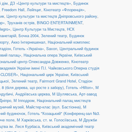
й дім
,
ДЗ «Центр культури та мистецтв»
,
Будинок
,
Freedom Hall
,
Лейпциг
,
Кінотеатр «Флоренція»
,
вик
,
Центр культури та мистецтв Дніпровського району
,
ор»
,
Труханів острів
,
BINGO ENTERTAINMENT
,
legro»
,
Центр Культури та Мистецтв
,
НСК
ланетарій
,
Бочка 2004
,
Зелений театр
,
Будинок
порту
,
Акко Інтернешенал
,
Національний комплекс
тадіон
,
Готель «Україна»
,
Saxon
,
Центральний будинок
евий палац»
,
Національна опера України
,
Київський
ональний центр Олександра Довженко
,
Кінотеатр
кадемія України імені П.І. Чайковського.Оперна студія
 «CLOSER»
,
Національний цирк України
,
Київський
цької
,
Зелений театр
,
Fairmont Grand Hotel
,
Стадіон
8 (біля дерева, що росте з забору)
,
Готель «Hilton»
,
М
идубичі
,
Андріївська церква
,
М Шулявська
,
Арт-завод
Дніпро
,
М Іпподром
,
Національний палац мистецтв
дничий музей
,
Майстер-клас (вул. Бастіонна)
,
М
ний будиночок
,
Готель "Козацький" (Конференц-зал №3.
оче поле
,
М Харківська
,
ст. м. Голосіївська
,
М Дружби
цтва ім. Леся Курбаса
,
Київський академічний театр