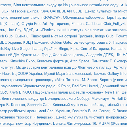
штамту
,
Біля центрального входу до Національного ботанічного саду ім.
в ЗСУ
,
М Героїв Дніпра
,
Клуб CARIBBEAN CLUB
,
Центр Культури та Ми
нно-готельний комплекс «KRAKOW»
,
Оболонська набережна
,
Парк Партиз
 (Х - парк)
,
Студія Free Art
,
Арт-причал
,
Film.ua
,
Caribbean Club_Full_v4
,
онь
,
Unit Сity
,
ВДНГ
,
м. «Політехнічний інститут» біля пам'ятника загибл
ch Club
,
Сцена 6
,
Пішохідний міст на острові Труханів
,
Indigo Club
,
Почато
МВС України
,
КВЦ Парковий
,
Golden Gate
,
Бізнес-центр Башта 5
,
Націона
teRay Live Stage
,
Палац України
,
Bingo
,
Кірха Святої Катерини
,
Fantasti
альний Дім Художника
,
Гранд-Холл «Хрещатик»
,
Академія ДПЕК
,
ЦКІ Н
верх
,
Klitschko Expo
,
Київська фортеця
,
Attic Space
,
Пам'ятник Г. Сковор
інститут
,
Місце зустрічі центральний вхід до Жовтневого палацу
,
Арт-сту
.Fleur
,
Бц COOP-Україна
,
Музей Марії Заньковецької
,
Tauvers Gallery Inte
пинка громадського транспорту «Міст Патона»
,
М. Золоті Ворота (у вести
 звукозапису Українського радіо
,
K.Point
,
Red Sox United
,
Державний закл
 СБУ
,
Клуб BINGO
,
Національний палац мистецтв «Україна»_New Fan
,
Це
: біля головного входу до Володимирського Собору
,
Максимум
,
ArtHall D
ира В. Косенка
,
Scenario Cafe
,
Київський муніципальний академічний теат
атр російської драмі імені Лесі Українки
,
Docker`s Blues Corner
,
IQ Busin
технічної творчості «Печерськ»
,
Центр культури та мистецтв Дніпровсько
итектора_new
,
Бар «Будинок»
,
Велика Житомирська, 16
,
МЦКМ (Жовтневи