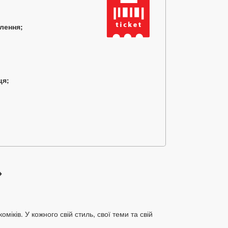
млення;
ця;
»
іків. У кожного свій стиль, свої теми та свій