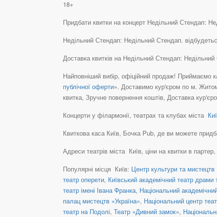
18+
Придбати квитки на концерт Недільний Стендап: Неді
Недільний Стендап: Недільний Стендап. відбудетьс
Доставка квитків на Недільний Стендап: Недільний
Найповніший вибір, офіційний продаж! Приймаємо ка
публічної оферти
». Доставимо кур'єром по м. Житом
квитка, Зручне повернення коштів, Доставка кур'єр
Концерти у філармонії, театрах та клубах міста
Киї
Квиткова каса Київ, Бочка Pub, де ви можете придбати
Адреси театрів міста Київ, ціни на квитки в партер
Популярні місця Київ:
Центр культури та мистецтв 
театр оперети
,
Київський академічний театр драми т
театр імені Івана Франка
,
Національний академічний 
палац мистецтв «Україна»
,
Національний центр теат
театр на Подолі
,
Театр «Дивний замок»
,
Національн