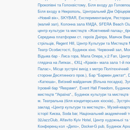
Прокопівні та Голохвістому
,
Біля входу до Головпо
Біля входу в Некрополь
,
Центральний Дім Офіцері
«Новий вік»
,
SKYBAR
,
Експериментаніум
,
Рестора
(малий зал)
,
Колонна зала КМДА
,
SFERA Beach Club
центр культури та мистецтв «Жовтневий палац»_бр
Середина платформи ст. героїв Дніпра
,
Маячок Bea
стрільців
,
Regent Hill
,
Центр Культури та Мистецтв 
Театр Особистості
,
Будинок кіно. Червоний зал
,
Mon
Відьма бар - Лиса гора
,
Мала Опера_v.2 Fan
,
Центр
глядача на Липках.
,
ЄКЦ «Краків» мала зала 1-й по
Палас»
,
Місце зустрічі вихід з метро Політехнічний 
сторони Десятинного пров.)
,
Бар "Бармен диктат"
,
D
«Катюша»
,
Виїзний майданчик (Вільна посадка)
,
Зу
Ігровий бар "Respawn"
,
Event Hall Freedom
,
Будинок
мистецтв "Україна".
,
Будинок культури та мистецтв
м. Театральна (біля кондитерських кіосків).
,
Зустріч
заклад «Центр культури та мистецтв»
,
Музей-кварт
історії Києва
,
Soda bar
,
Національний академічний те
32JazzClub
,
Alfavito Kyiv Hotel
,
Центр художньої та 
Конференц-хол «Депо»
,
Docker-G pub
,
Будинок Арх