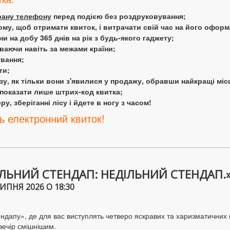
крану телефону
перед подією без роздруковування;
ому, щоб отримати квиток, і витрачати свій час на його офор
 на добу 365 днів на рік з будь-якого гаджету;
аючи навіть за межами країни;
ування;
ти;
у, як тільки вони з'явилися у продажу, обравши найкращі міс
 показати лише штрих-код квитка;
у, зберіганні лісу і йдете в ногу з часом!
ь електронний квиток!
ЛЬНИЙ СТЕНДАП: НЕДІЛЬНИЙ СТЕНДАП.
ИПНЯ 2026 О 18:30
дапу», де для вас виступлять четверо яскравих та харизматичних ком
вечір смішнішим.