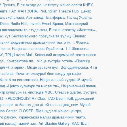
 М.Гришка
,
Біля входу до Інституту бізнес-освіти КНЕУ
,
стецтв НАУ_ФАН ЗОНА
,
ProEnglish Theatre Hub
,
Центр
анської слави
,
Арт-завод Платформа
,
Палац Україна
Disco Radio Hall
,
Inveria Event Space
,
Міжнародний
им викладачам та студентам
,
Біля кінотеатру «Жовтень»
,
к: кут Бехтерівського провулка та вулиці Січових
льний академічний драматичний театр ім. І. Франка
,
c home
,
Національна опера України ім. Т.Г.Шевченка
,
АУ
,
ТРЦ Lavina Mall
,
Київський академічний театр юного
оді, Контрактова пл.
,
Місце зустрічі готель «Прем'єр
дія «Ліхтарик»
,
Місце зустрічі вул. Володимирська, 4 (зі
rnational
,
Початок екскурсії біля входу до кафе
бюлі біля ескалатора)
,
Національний художній музей
,
ад «Центр культури та мистецтв»
,
Національний палац
нтр культури та мистецтв МВС
,
Creative quarter
,
Зустріч:
12
,
«RECONQUISTA» Club
,
ТАО Event Hall
,
Державний
р опери та балету для дітей та юнацтва_new
,
Музей
ess Center
,
CLOSER
,
Біля будівлі бізнес-центру
,
го району
,
Український малий драматичний театр
,
й палац)_малий зал
,
Art Ukraine Gallery
,
KACHELI
,