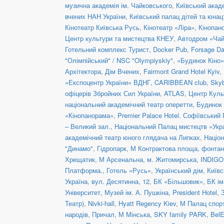
музична академія ім. Чайковського
,
Київський акад
вчених НАН України
,
Київський палац дітей та юнац
Кінотеатр Київська Русь
,
Кінотеатр «Ліра»
,
Кінопан
Центр культури та мистецтва КНЕУ
,
Автодром «Чай
Готельний комплекс Турист
,
Docker Pub
,
Forsage Da
"Олімпійський" / NSC "Olympiyskiy"
,
«Будинок Кіно»
Архітектора
,
Дім Вчених
,
Fairmont Grand Hotel Kyiv
,
«Експоцентр України» ВДНГ
,
CARIBBEAN club
,
Skyb
офіцерів Збройних Сил України
,
ATLAS
,
Центр Куль
національний академічний театр оперетти
,
Будинок 
«Кінопанорама»
,
Premier Palace Hotel. Софіївський
– Великий зал.
,
Національний Палац мистецтв «Укра
академічний театр юного глядача на Липках
,
Націон
"Динамо"
,
Гідропарк
,
М Контрактова площа, фонта
Хрещатик
,
М Арсенальна
,
м. Житомирська
,
INDIGO 
Платформа.
,
Готель «Русь»
,
Український дім
,
Київс
Україна
,
вул. Десятинна, 12
,
БК «Більшовик»
,
БК ім
Університет
,
Музей ім. А. Пушкіна
,
President Hotel
,
Театр)
,
Nivki-hall
,
Hyatt Regency Kiev
,
М Палац спор
народів
,
Причал
,
М Мінська
,
SKY family PARK
,
BelE