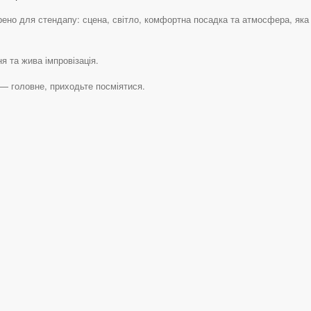
ено для стендапу: сцена, світло, комфортна посадка та атмосфера, яка 
я та жива імпровізація.
— головне, приходьте посміятися.