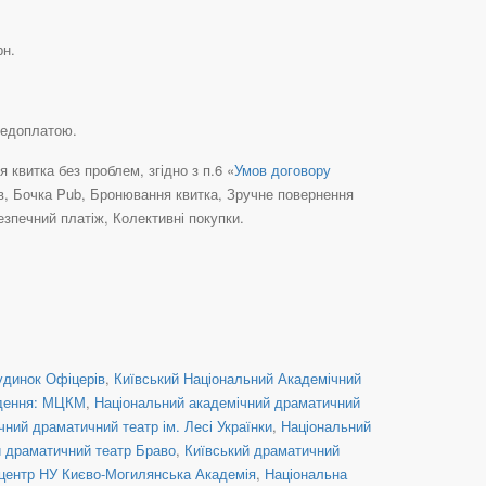
рн.
редоплатою.
квитка без проблем, згідно з п.6 «
Умов договору
їв, Бочка Pub, Бронювання квитка, Зручне повернення
зпечний платіж, Колективні покупки.
удинок Офіцерів
,
Київський Національний Академічний
дення: МЦКМ
,
Національний академічний драматичний
ний драматичний театр ім. Лесі Українки
,
Національний
й драматичний театр Браво
,
Київський драматичний
центр НУ Києво-Могилянська Академія
,
Національна