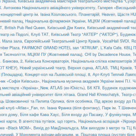
 Україна
,
Київська академічна майстерня театрального мистецтва “Сузір'
К. Антонова Національного авіаційного університету
,
Галерея «Висоцький
концертний центр ім. Івана Козловського
,
Планетарій
,
Heaven
,
Щастя H
невий палац
,
Національна філармонія України
,
МЦКМ (Жовтневий палац)
Т
,
British Pub Red Queen
,
Київський Дім Книги
,
Київський академічний те
театр на Подолі
,
Клуб ТАТ
,
Київський Театр "АКТЕР" ("АКТОР")
,
Будинок
a. Мала зала
,
Європейський Театральний Центр Краків
,
VocalHall SVOI
,
Ro
mber Plaza
,
FAIRMONT GRAND HOTEL зал "ATRIUM"
,
L`Kafa Cafe
,
КВЦ П
ія Тисячоліття
,
МЦКМ ПУ (Жовтневий палац)
,
CHI by Decadence House
,
Т
. Банкова, 2
,
Київська Консерваторія
,
Національна спілка композиторів У
СІТ КНЕУ)
,
Новий український театр, Верхня сцена
,
ATLAS
,
ТМЦ Краків
,
я (Площадка)
,
Концерт-хол на Львівській площі, 8
,
Арт-Клуб Теплий Ламп
ник «Софія Київська»
,
Національна музична академія України імені П.І. 
ц мистецтв «Україна»_New
,
ATLAS (ex-Юність)
,
БК КПІ
,
Будинок художни
льний авіаційний університет біля літака
,
Grand Hall Khreschatyk
,
Театр-с
иць Шовковичної та Пилипа Орлика, біля особняка
,
Під аркою входу до П
ний клуб «Atlas»_Fan
,
пл. Івана Франка (біля фонтану)
,
Парк ім. Т.Шевчен
ького дому
,
Біля кафе Кава Хаус
,
Біля входу до Пасажу
,
У фунікулера
,
М
ної карти
,
В агентства путівок, що горять
,
Національна асоціація «Укрзер
оке «Black MOM»
,
Вихід до МакДональдса
,
Між виходом з метро та ТЦ К
оличний
,
У Монумента воїнам-афганцям
,
м. Поштова площа (зустріч біля