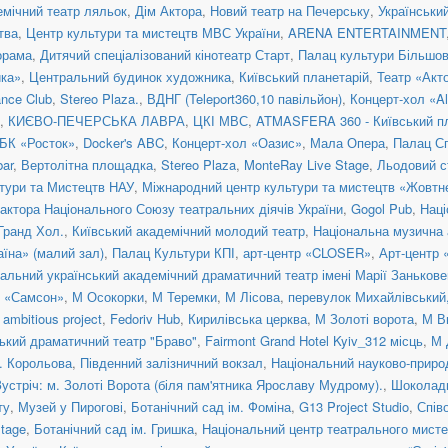
емічний театр ляльок
,
Дім Актора
,
Новий театр на Печерську
,
Українськи
тва
,
Центр культури та мистецтв МВС України
,
ARENA ENTERTAINMENT
орама
,
Дитячий спеціалізований кінотеатр Старт
,
Палац культури Більшо
ка»
,
Центральний будинок художника
,
Київський планетарій
,
Театр «Акт
nce Club
,
Stereo Plaza.
,
ВДНГ (Teleport360,10 павільйон)
,
Концерт-хол «Al
,
КИЄВО-ПЕЧЕРСЬКА ЛАВРА
,
ЦКІ МВС
,
ATMASFERA 360 - Київський п
БК «Росток»
,
Docker's ABC
,
Концерт-хол «Оазис»
,
Мала Опера
,
Палац С
ar
,
Вертолітна площадка
,
Stereo Plaza
,
MonteRay Live Stage
,
Льодовий с
тури та Мистецтв НАУ
,
Міжнародний центр культури та мистецтв «Жовтн
актора Національного Союзу театральних діячів України
,
Gogol Pub
,
Наці
 Гранд Хол.
,
Київський академічний молодий театр
,
Національна музична а
їна» (малий зал)
,
Палац Культури КПІ
,
арт-центр «CLOSER»
,
Арт-центр
альний український академічний драматичний театр імені Марії Занькове
н «Самсон»
,
М Осокорки
,
М Теремки
,
М Лісова
,
перевулок Михайлівський, 
ambitious project
,
Fedoriv Hub
,
Кирилівська церква
,
М Золоті ворота
,
М В
ький драматичний театр "Браво"
,
Fairmont Grand Hotel Kyiv_312 місць
,
М 
. Корольова
,
Південний залізничний вокзал
,
Національний науково-приро
Зустріч: м. Золоті Ворота (біля пам'ятника Ярославу Мудрому).
,
Шоколад
ту
,
Музей у Пирогові
,
Ботанічний сад ім. Фоміна
,
G13 Project Studio
,
Спів
tage
,
Ботанічний сад ім. Гришка
,
Національний центр театрального мисте