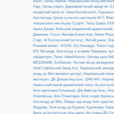
кукол
,
Палац Україна
,
Національний палац мистецтв
Рад)
,
Палац спорту
,
Державний музей авіації ім. О.
концертний центр ім. Івана Козловського
,
Художньо-
Архітектора
,
Центр сучасного мистецтва М17
,
Жовт
театрального мистецтва “Сузір'я”
,
Театр Шафа
,
КХА
березі Дніпра
,
Київський академічний драматичний 
Довженка
,
Готель Ramada Encore Kiev
,
Stereo Plaz
Старт
,
М Політехнічний Інститут
,
Житній ринок
,
Cha
Річковий вокзал
,
''ATLAS
,
БЦ Леонардо
,
Театр-студ
КПІ
,
Bel etage
,
Біля входу в особняк Лібермана, вул
лабораторія
,
Театр «МежIIIКолон» (Актова зала КИ
MEZZANINE
,
ExitGames
,
Тестове місце проведенн
Hotel Софіївський Гранд Хол
,
Національний заповід
входу до Виставкового центру)
,
Національний пала
мистецтв»
,
ДK Дніпроспецсталь
,
ЦКМ НАУ
,
Націона
Український малий драматичний театр
,
На розі вул
Біля пам'ятника Гетьманові
,
Дім Майстер Клас
,
Ніч
Олімпійська, біля Планетарію
,
Біля сходів Українс
біля входу до Billa
,
Ліворуч від входу біля туристич
Мудрому
,
Біля входу до Будинку Художника
,
Кара
Вихід на Інститутську біля карти
,
На стоянці ДБ Ст