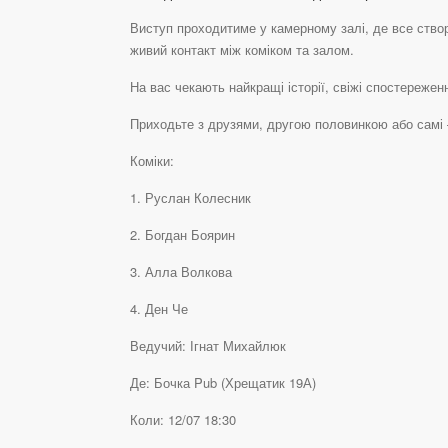
Виступ проходитиме у камерному залі, де все створ
живий контакт між коміком та залом.
На вас чекають найкращі історії, свіжі спостереженн
Приходьте з друзями, другою половинкою або самі 
Коміки:
1. Руслан Колесник
2. Богдан Боярин
3. Алла Волкова
4. Ден Че
Ведучий: Ігнат Михайлюк
Де: Бочка Pub (Хрещатик 19А)
Коли: 12/07 18:30