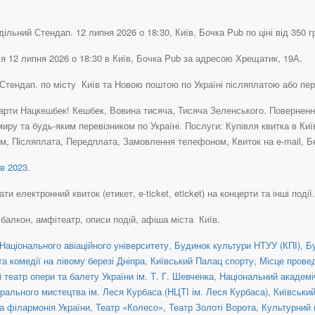
льний Стендап. 12 липня 2026 о 18:30, Київ, Бочка Pub по ціні від 350 г
я 12 липня 2026 о 18:30 в Київ, Бочка Pub за адресою Хрещатик, 19А.
 Стендап. по місту Київ та Новою поштою по Україні післяплатою або пе
рти Нацкешбек! Кешбек, Вовина тисяча, Тисяча Зеленського. Повернення 
иру та будь-яким перевізником по Україні. Послуги: Купівля квитка в Ки
ом, Післяплата, Передплата, Замовлення телефоном, Квиток на e-mail, Бе
в 2023
.
 електронний квиток (етикет, e-ticket, eticket) на концерти та інші події.
, балкон, амфітеатр, описи подій, афіша міста Київ.
Національного авіаційного університету
,
Будинок культури НТУУ (КПІ)
,
Б
а комедії на лівому березі Дніпра
,
Київський Палац спорту
,
Місце прове
театр опери та балету України ім. Т. Г. Шевченка
,
Національний академіч
рального мистецтва ім. Леся Курбаса (НЦТІ ім. Леся Курбаса)
,
Київськи
а філармонія України
,
Театр «Колесо»
,
Театр Золоті Ворота
,
Культурний 