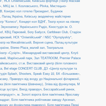
я”
,
НСК Олімпійський
,
Київська фортеця (Театр Маскам
»
,
МКЦ ім. І. Козловського
,
Plivka
,
Мистецько-
UB
,
Конгрес-хол готелю Президент
,
Будинок
,
Палац Україна
,
Київську академічну майстерню
атр "Колесо"
,
Концерт-хол ВДНГ
,
Театр кукол на лівому
 Звукозапису Українського Радіо
,
Кіностудія ім. О.
of
,
КВЦ Парковий
,
Sory Бабуся
,
Caribbean Club
,
Стадіон
арковий
,
НСК "Олімпійський" / NSC "Olympiyskiy"
,
еатр на Михайлівській, Верхня сцена
,
Палац культури
країни
,
Stereo Plaza_малий зал
,
Театральна
Театр «Сузір'я»
,
Міжнародний виставковий центр
,
Клуб
овий
,
Маріїнський парк
,
Зал TEATROOM
,
Premier Palace
Чайковського
,
ст.м. Виставковий центр (біля головного
ка
,
Bel etage CONCERT CLUB
,
ДЗ «Центр культури та
тудія Splash
,
Shooters, Speak Easy 22
,
БК «Більшовик»
,
асажу
,
Праворуч від входу до Національної філармонії
,
ка (біля пам'ятника Шевченку)
,
Зліва від фунікулера
,
М
ісце зустрічі
,
Вихід праворуч
,
Бессарабський ринок,
нопродукт»
,
м. Золоті ворота біля пам'ятника Ярославу
вадрат
,
Біля пам'ятника робітникам заводу Арсенал
,
 входу до фунікулера праворуч)
,
Біля пам'ятника Проні