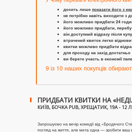
досить лише
показати його з е
не потрібно навіть виходити з д
його можливо придбати 24 години
його можливо придбати, перебув
він доступний відразу після куп
втрачений квиток легко віднови
квитки можливо придбати відраз
для проходу на захід достатньо
ви берете участь в економії папер
9 із 10 наших покупців обирают
ПРИДБАТИ КВИТКИ НА «НЕДІ
КИЇВ, БОЧКА PUB, ХРЕЩАТИК, 19А - 12 Л
Запрошуємо на вечір комедії від «Бродячого Стен
погляд на життя, але мета одна — зробити ваш 