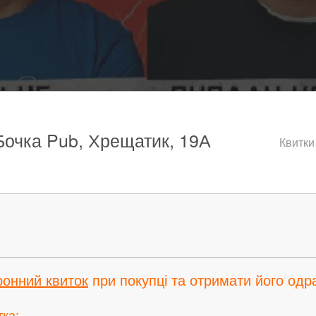
 Бочка Pub, Хрещатик, 19А
Квитки
ронний квиток
при покупці та отримати його одра
тка: