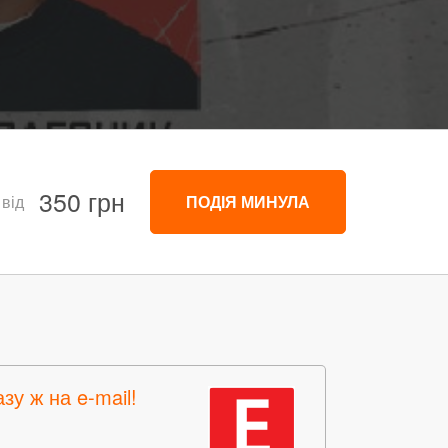
350 грн
 від
ПОДІЯ МИНУЛА
зу ж на e-mail!