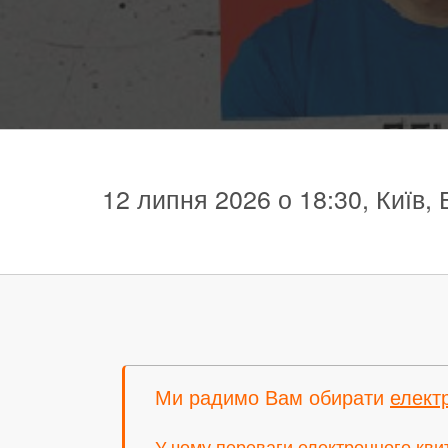
12 липня 2026 о 18:30, Київ,
Ми радимо Вам обирати
елект
У чому переваги електронного кви