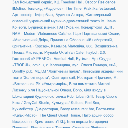
Зал Концертний сервіс
,
КЦ Freedom Hall
,
Osocor Residence
,
ilMolino
,
Теплохід «Радіонов»
,
The Time
,
Praktika restaurant
,
Арт-простір Циферблат
,
Будинок Актора
,
Житомирський
обласний український музично-драматичний театр ім. Івана
Кочерги
,
Будинок вчених НАН України
,
Концерт-хол ВДНГ
,
NAM - Modern Vietnamese Cuisine
,
Парк Партизанської Слави,
«Мисливський Двір»
,
Причал на Оболонській набережній,
бригантина «Корсар»
,
Каземіра Малєвіча, 86б
,
Воздвиженка,
Площа Мистецтв
,
Prynada Ukrainian Cafe
,
HayLoft 2.0
,
Гастропаб «У РЕБРО»
,
Admiral Hall
,
Вугілля
,
Арт-Студія
«ТВОРЧІ», офіс 3
,
с. Колонщина
,
вул. Олеся Гончара, 30А
,
Dorothy pub
,
МЦКМ "Жовтневий палац"
,
Київський академічний
театр “Золоті ворота”
,
Освіторія хаб
,
Ресторан «Причал»
,
М.
«Вокзальна» РК «Ультрамарін»
,
Біля пам'ятника Миколі
Лисенку біля Національної Опери
,
Boho
,
біля входу в
Шоколадний будиночок
,
Бочка Pub
,
Urban Grill
,
Театр Сірого
Кота / GreyCat.Studio
,
Культура / Kultura
,
Red Sox
,
Кухмейстер. Дім-ресторан
,
Barvy restaurant bar
,
Ресто-клуб
«Kalaki-Місто»
,
The Quest Guest House
,
Патріарший собор
Воскресіння Христового УГКЦ
,
Біля церкви Богородиці
Пирогощі
,
Біля фонтану Термена
,
Coworking Platforma
,