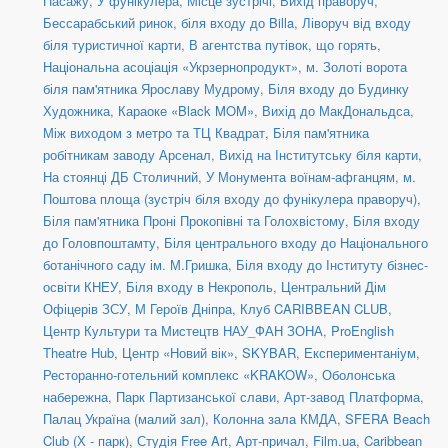
Пасажу
,
У фунікулера
,
Місце зустрічі
,
Вихід праворуч
,
Бессарабський ринок, біля входу до Billa
,
Ліворуч від входу
біля туристичної карти
,
В агентства путівок, що горять
,
Національна асоціація «Укрзернопродукт»
,
м. Золоті ворота
біля пам'ятника Ярославу Мудрому
,
Біля входу до Будинку
Художника
,
Караоке «Black MOM»
,
Вихід до МакДональдса
,
Між виходом з метро та ТЦ Квадрат
,
Біля пам'ятника
робітникам заводу Арсенал
,
Вихід на Інститутську біля карти
,
На стоянці ДБ Столичний
,
У Монумента воїнам-афганцям
,
м.
Поштова площа (зустріч біля входу до фунікулера праворуч)
,
Біля пам'ятника Проні Прокопівні та Голохвістому
,
Біля входу
до Головпоштамту
,
Біля центрального входу до Національного
ботанічного саду ім. М.Гришка
,
Біля входу до Інституту бізнес-
освіти КНЕУ
,
Біля входу в Некрополь
,
Центральний Дім
Офіцерів ЗСУ
,
М Героїв Дніпра
,
Клуб CARIBBEAN CLUB
,
Центр Культури та Мистецтв НАУ_ФАН ЗОНА
,
ProEnglish
Theatre Hub
,
Центр «Новий вік»
,
SKYBAR
,
Експериментаніум
,
Ресторанно-готельний комплекс «KRAKOW»
,
Оболонська
набережна
,
Парк Партизанської слави
,
Арт-завод Платформа
,
Палац Україна (малий зал)
,
Колонна зала КМДА
,
SFERA Beach
Club (Х - парк)
,
Студія Free Art
,
Арт-причал
,
Film.ua
,
Caribbean