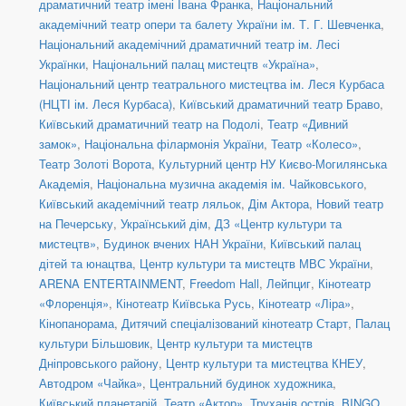
драматичний театр імені Івана Франка
,
Національний
академічний театр опери та балету України ім. Т. Г. Шевченка
,
Національний академічний драматичний театр ім. Лесі
Українки
,
Національний палац мистецтв «Україна»
,
Національний центр театрального мистецтва ім. Леся Курбаса
(НЦТІ ім. Леся Курбаса)
,
Київський драматичний театр Браво
,
Київський драматичний театр на Подолі
,
Театр «Дивний
замок»
,
Національна філармонія України
,
Театр «Колесо»
,
Театр Золоті Ворота
,
Культурний центр НУ Києво-Могилянська
Академія
,
Національна музична академія ім. Чайковського
,
Київський академічний театр ляльок
,
Дім Актора
,
Новий театр
на Печерську
,
Український дім
,
ДЗ «Центр культури та
мистецтв»
,
Будинок вчених НАН України
,
Київський палац
дітей та юнацтва
,
Центр культури та мистецтв МВС України
,
ARENA ENTERTAINMENT
,
Freedom Hall
,
Лейпциг
,
Кінотеатр
«Флоренція»
,
Кінотеатр Київська Русь
,
Кінотеатр «Ліра»
,
Кінопанорама
,
Дитячий спеціалізований кінотеатр Старт
,
Палац
культури Більшовик
,
Центр культури та мистецтв
Дніпровського району
,
Центр культури та мистецтва КНЕУ
,
Автодром «Чайка»
,
Центральний будинок художника
,
Київський планетарій
,
Театр «Актор»
,
Труханів острів
,
BINGO