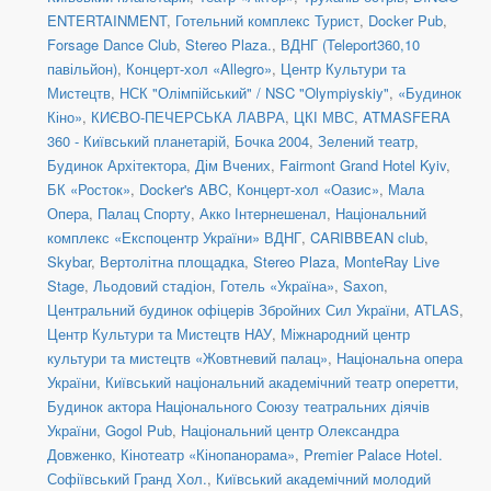
ENTERTAINMENT
,
Готельний комплекс Турист
,
Docker Pub
,
Forsage Dance Club
,
Stereo Plaza.
,
ВДНГ (Teleport360,10
павільйон)
,
Концерт-хол «Allegro»
,
Центр Культури та
Мистецтв
,
НСК "Олімпійський" / NSC "Olympiyskiy"
,
«Будинок
Кіно»
,
КИЄВО-ПЕЧЕРСЬКА ЛАВРА
,
ЦКІ МВС
,
ATMASFERA
360 - Київський планетарій
,
Бочка 2004
,
Зелений театр
,
Будинок Архітектора
,
Дім Вчених
,
Fairmont Grand Hotel Kyiv
,
БК «Росток»
,
Docker's ABC
,
Концерт-хол «Оазис»
,
Мала
Опера
,
Палац Спорту
,
Акко Інтернешенал
,
Національний
комплекс «Експоцентр України» ВДНГ
,
CARIBBEAN club
,
Skybar
,
Вертолітна площадка
,
Stereo Plaza
,
MonteRay Live
Stage
,
Льодовий стадіон
,
Готель «Україна»
,
Saxon
,
Центральний будинок офіцерів Збройних Сил України
,
ATLAS
,
Центр Культури та Мистецтв НАУ
,
Міжнародний центр
культури та мистецтв «Жовтневий палац»
,
Національна опера
України
,
Київський національний академічний театр оперетти
,
Будинок актора Національного Союзу театральних діячів
України
,
Gogol Pub
,
Національний центр Олександра
Довженко
,
Кінотеатр «Кінопанорама»
,
Premier Palace Hotel.
Софіївський Гранд Хол.
,
Київський академічний молодий