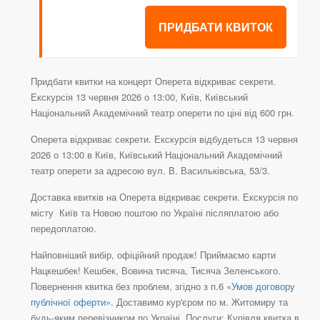
ПРИДБАТИ КВИТОК
Придбати квитки на концерт Оперета відкриває секрети.
Екскурсія 13 червня 2026 о 13:00, Київ, Київський
Національний Академічний театр оперети по ціні від 600 грн.
Оперета відкриває секрети. Екскурсія відбудеться 13 червня
2026 о 13:00 в Київ, Київський Національний Академічний
театр оперети за адресою вул. В. Васильківська, 53/3.
Доставка квитків на Оперета відкриває секрети. Екскурсія по
місту Київ та Новою поштою по Україні післяплатою або
передоплатою.
Найповніший вибір, офіційний продаж! Приймаємо карти
Нацкешбек! Кешбек, Вовина тисяча, Тисяча Зеленського.
Повернення квитка без проблем, згідно з п.6 «
Умов договору
публічної оферти
». Доставимо кур'єром по м. Житомиру та
будь-яким перевізником по Україні. Послуги: Купівля квитка в