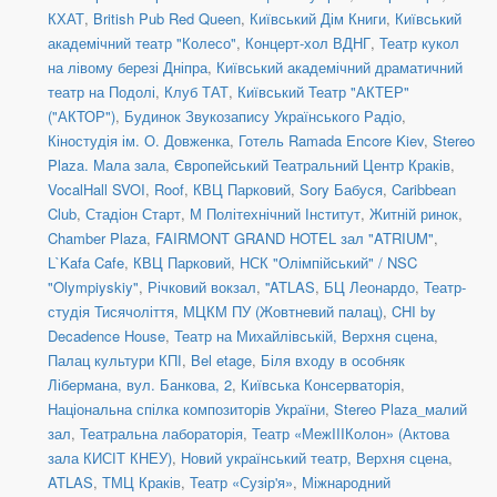
КХАТ
,
British Pub Red Queen
,
Київський Дім Книги
,
Київський
академічний театр "Колесо"
,
Концерт-хол ВДНГ
,
Театр кукол
на лівому березі Дніпра
,
Київський академічний драматичний
театр на Подолі
,
Клуб ТАТ
,
Київський Театр "АКТЕР"
("АКТОР")
,
Будинок Звукозапису Українського Радіо
,
Кіностудія ім. О. Довженка
,
Готель Ramada Encore Kiev
,
Stereo
Plaza. Мала зала
,
Європейський Театральний Центр Краків
,
VocalHall SVOI
,
Roof
,
КВЦ Парковий
,
Sory Бабуся
,
Caribbean
Club
,
Стадіон Старт
,
М Політехнічний Інститут
,
Житній ринок
,
Chamber Plaza
,
FAIRMONT GRAND HOTEL зал "ATRIUM"
,
L`Kafa Cafe
,
КВЦ Парковий
,
НСК "Олімпійський" / NSC
"Olympiyskiy"
,
Річковий вокзал
,
''ATLAS
,
БЦ Леонардо
,
Театр-
студія Тисячоліття
,
МЦКМ ПУ (Жовтневий палац)
,
CHI by
Decadence House
,
Театр на Михайлівській, Верхня сцена
,
Палац культури КПІ
,
Bel etage
,
Біля входу в особняк
Лібермана, вул. Банкова, 2
,
Київська Консерваторія
,
Національна спілка композиторів України
,
Stereo Plaza_малий
зал
,
Театральна лабораторія
,
Театр «МежIIIКолон» (Актова
зала КИСІТ КНЕУ)
,
Новий український театр, Верхня сцена
,
ATLAS
,
ТМЦ Краків
,
Театр «Сузір'я»
,
Міжнародний