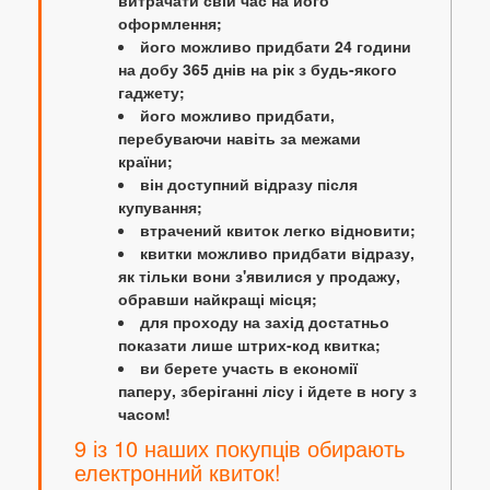
витрачати свій час на його
оформлення;
його можливо придбати 24 години
на добу 365 днів на рік з будь-якого
гаджету;
його можливо придбати,
перебуваючи навіть за межами
країни;
він доступний відразу після
купування;
втрачений квиток легко відновити;
квитки можливо придбати відразу,
як тільки вони з'явилися у продажу,
обравши найкращі місця;
для проходу на захід достатньо
показати лише штрих-код квитка;
ви берете участь в економії
паперу, зберіганні лісу і йдете в ногу з
часом!
9 із 10 наших покупців обирають
електронний квиток!