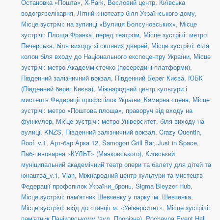
Остановка «Пошта»
,
X-Park
,
Весловий центр
,
Київська
водогрязелікарня
,
Літній кінотеатр біля Українського дому
,
Місце зустрічі: на зупинці «Вулиця Болсуновських»
,
Місце
зустрічі: Площа Франка, перед театром
,
Місце зустрічі: метро
Печерська, біля виходу зі скляних дверей
,
Місце зустрічі: біля
колон біля входу до Національного експоцентру України
,
Місце
зустрічі: метро Академмістечко (посередині платформи)
,
Південний залізничний вокзал
,
Південний Берег Києва
,
ЮБК
(Південний берег Києва)
,
Міжнародний центр культури і
мистецтв Федерації профспілок України_Камерна сцена
,
Місце
зустрічі: метро «Поштова площа», праворуч від входу на
фунікулер
,
Місце зустрічі: метро Університет, біля виходу на
вулиці
,
KNZS
,
Південний залізничний вокзал
,
Crazy Quentin
,
Roof_v.1
,
Арт-бар Арка 12
,
Samogon Grill Bar
,
Just in Space
,
Паб-пивоварня «КУЛЬТ» (Маяковського)
,
Київський
муніципальний академічний театр опери та балету для дітей та
юнацтва_v.1
,
Vian
,
Міжнародний центр культури та мистецтв
Федерації профспілок України_бронь
,
Sigma Bleyzer Hub
,
Місце зустрічі: пам'ятник Шевченку у парку ім. Шевченка
,
Місце зустрічі: вхід до станції м. «Університет»
,
Місце зустрічі:
пам'ятник Паніковському (вул. Прорізна)
,
Pochayna Event Hall
,