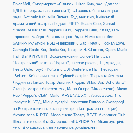
River Mall
,
Супермаркет «Сільпо»
,
Hilton Kyiv, зал "Даллас"
,
ВДНГ (площа за павільйоном 1)
,
с.Горенка, біля селищної
ради
,
Not only fish
,
Villa Riviera
,
Будинок кіно
,
Київський
драматичний театр на Подолі
,
FIFTY Beach Club
,
Sunset
cinema
,
Music Pub Pepper's Club
,
Pepper's Club
,
Клавдієво-
Тарасове, майдан біля селищної Ради
,
Немішаєве, біля
будинку культури
,
КВЦ «Парковий»
,
Бар «М69»
,
Hookah Love
,
Carnegie Resto Bar
,
DoskaBar
,
Театр ім.Н.В.Гоголя
,
Opera Music
Hall
,
Bar KYIVSKYI
,
Вождеженський Concert Hall
,
Зал
"Театральний" готелю "Турист"
,
Intense project
,
ТЦ Аркадія,
Pesto Cafe
,
Клуб «Portum»
,
UBI Conference Hall
,
Ресторан
"Belkin"
,
Київський театр "Срібний острів". Творча майстерня
Людмили Лимар
,
Театр Вільних Людей
,
Sklad Bar
,
Boho Safari
,
Станція метро «Університет»
,
Мала Опера (Мала сцена)
,
Music
Pub "Pepper's Club"
,
Mario
,
ARSENAL XXII
,
Актова зала 4-го
корпусу КНУТД
,
Місце зустрічі: пам'ятник Григорію Сковороді
на Контрактовій пл. (станція метро «Контрактова площа»)
,
Актова зала КНУТД
,
Мала сцена Театру BEAT
,
Aventurier Club
,
Школа акторської майстерності «EUPHORIA»
,
Місце зустрічі:
ст.м. Арсенальна біля пам'ятника українським