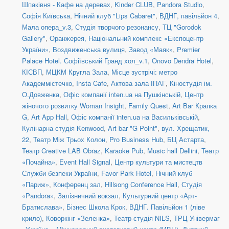
Шпаківня - Кафе на деревах
,
Kinder CLUB
,
Pandora Studio
,
Софія Київська
,
Нічний клуб "Lips Cabaret"
,
ВДНГ, павільйон 4
,
Мала опера_v.3
,
Студія творчого резонансу
,
ТЦ "Gorodok
Gallery"
,
Оранжерея, Національний комплекс «Експоцентр
України»
,
Воздвиженська вулиця
,
Завод «Маяк»
,
Premier
Palace Hotel. Софіївський Гранд хол_v.1
,
Onovo Dendra Hotel
,
КІСВП
,
МЦКМ Кругла Зала
,
Місце зустрічі: метро
Академмістечко
,
Insta Cafe
,
Актова зала ІПАГ
,
Кіностудія ім.
О.Довженка
,
Офіс компанії inten.ua на Пушкінській
,
Центр
жіночого розвитку Woman Insight
,
Family Quest
,
Art Bar Крапка
G
,
Art App Hall
,
Офіс компанії inten.ua на Васильківській
,
Кулінарна студія Kenwood
,
Art bar "G Point"
,
вул. Хрещатик,
22
,
Театр Між Трьох Колон
,
Pro Business Hub
,
БЦ Астарта
,
Театр Creative LAB Obraz
,
Karaoke Pub
,
Music hall Dellini
,
Театр
«Почайна»
,
Event Hall Signal
,
Центр культури та мистецтв
Служби безпеки України
,
Favor Park Hotel
,
Нічний клуб
«Париж»
,
Конференц зал
,
Hillsong Conference Hall
,
Студія
«Pandora»
,
Залізничний вокзал
,
Культурний центр «Арт-
Братислава»
,
Бізнес Школа Крок
,
ВДНГ. Павільйон 1 (ліве
крило)
,
Коворкінг «Зеленка»
,
Театр-студія NILS
,
ТРЦ Універмаг