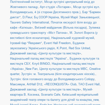
Політехнічний інститут
,
Місце зустрічі центральний вхід до
Жовтневого палацу
,
Арт-студія «Ліхтарик»
,
Місце зустрічі вул.
Володимирська, 4 (зі сторони Десятинного пров.)
,
Бар "Бармен
диктат"
,
D.Fleur
,
Бц COOP-Україна
,
Музей Марії Заньковецької
,
Tauvers Gallery International
,
Початок екскурсії біля входу до
кафе «Катюша»
,
Виїзний майданчик (Вільна посадка)
,
Зупинка
громадського транспорту «Міст Патона»
,
М. Золоті Ворота (у
вестибюлі біля ескалатора)
,
Національний художній музей
,
Ігровий бар "Respawn"
,
Event Hall Freedom
,
Будинок
звукозапису Українського радіо
,
K.Point
,
Red Sox United
,
Державний заклад «Центр культури та мистецтв»
,
Національний палац мистецтв "Україна".
,
Будинок культури та
мистецтв СБУ
,
Клуб BINGO
,
Національний палац мистецтв
«Україна»_New Fan
,
Центр культури та мистецтв МВС
,
Creative
quarter
,
Зустріч: м. Театральна (біля кондитерських кіосків).
,
Зустріч: біля головного входу до Володимирського Собору
,
Максимум
,
ArtHall D12
,
«RECONQUISTA» Club
,
ТАО Event Hall
,
Державний заклад «Центр культури та мистецтв»
,
Музей-
квартира В. Косенка
,
Scenario Cafe
,
Київський муніципальний
академічний театр опери та балету для дітей та юнацтва_new
,
Музей історії Києва
,
Soda bar
,
Національний академічний театр