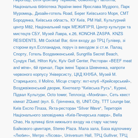
Національна бібліотека України імені Ярослава Мудрого
,
Парк
Муромець
,
Дизайн-готель Road
,
Берег Київського Моря
,
СМТ
Бородянка, Київська область
,
КУ Київ
,
PM Hall
,
Культурний
центр М82
,
Національний парк МЕЖИГІР'Я
,
Центр культури та
мистецтв СБУ
,
Музей Лавра, к.26
,
KONCHA ZASPA. KNZS
RESIDENTS
,
M8 Cocktail Bar
,
біля входу до ТРЦ Гулівер, зі
сторони вул.Еспланадна, поруч із виходом зі ст.м. Палац
Спорту
,
Готель Воздвиженський
,
Sungrilla Secret Beach
,
Сундук Паб
,
Hilton Kyiv
,
Kyiv Golf Center
,
Ресторан «BEEF meat
and wine»
,
6й причал
,
Парк імені Тараса Шевченка, напроти
червоного корпусу Універсисту
,
ЦКД КНУБА
,
Музей М.
Старицького
,
il Molino
,
Місце старту: яхт-клуб «Крейсерський»
,
Возджвіженський дворик
,
Кінотеатр "Київська Русь"
,
Курені
,
Підвал Культури
,
Octo tower
,
Теплохід «Монблан»
,
Сеть квест
кімнат ZQuest (вул. Б. Грінченка, 9)
,
UNIT.City
,
TTT Lounge bar
,
Київ Експо Плаза
,
Яхта-ресторан "Silver Wave"
,
Територія
Національного заповідника «Київ-Печерська лавра»
,
Bella
Chao
,
На зупинці біля нижнього входу на стару частину
Байкового цвинтаря
,
Stereo Plaza. Мала зала
,
База відпочинку
«Любич»
,
Метро «Лісова»
,
Universum Hall
,
ТРЦ Gulliver
,
ТРЦ