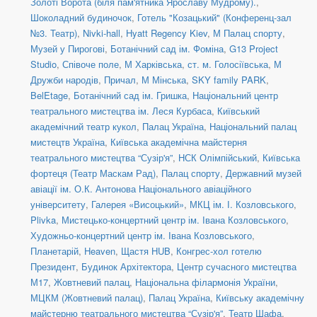
Золоті Ворота (біля пам'ятника Ярославу Мудрому).
,
Шоколадний будиночок
,
Готель "Козацький" (Конференц-зал
№3. Театр)
,
Nivki-hall
,
Hyatt Regency Kiev
,
М Палац спорту
,
Музей у Пирогові
,
Ботанічний сад ім. Фоміна
,
G13 Project
Studio
,
Співоче поле
,
М Харківська
,
ст. м. Голосіївська
,
М
Дружби народів
,
Причал
,
М Мінська
,
SKY family PARK
,
BelEtage
,
Ботанічний сад ім. Гришка
,
Національний центр
театрального мистецтва ім. Леся Курбаса
,
Київський
академічний театр кукол
,
Палац Україна
,
Національний палац
мистецтв Україна
,
Київська академічна майстерня
театрального мистецтва “Сузір'я”
,
НСК Олімпійський
,
Київська
фортеця (Театр Маскам Рад)
,
Палац спорту
,
Державний музей
авіації ім. О.К. Антонова Національного авіаційного
університету
,
Галерея «Висоцький»
,
МКЦ ім. І. Козловського
,
Plivka
,
Мистецько-концертний центр ім. Івана Козловського
,
Художньо-концертний центр ім. Івана Козловського
,
Планетарій
,
Heaven
,
Щастя HUB
,
Конгрес-хол готелю
Президент
,
Будинок Архітектора
,
Центр сучасного мистецтва
М17
,
Жовтневий палац
,
Національна філармонія України
,
МЦКМ (Жовтневий палац)
,
Палац Україна
,
Київську академічну
майстерню театрального мистецтва “Сузір'я”
,
Театр Шафа
,