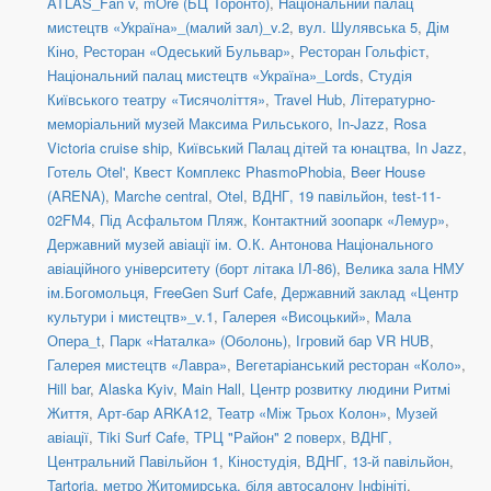
ATLAS_Fan v
,
mOre (БЦ Торонто)
,
Національний палац
мистецтв «Україна»_(малий зал)_v.2
,
вул. Шулявська 5
,
Дім
Кіно
,
Ресторан «Одеський Бульвар»
,
Ресторан Гольфіст
,
Національний палац мистецтв «Україна»_Lords
,
Студія
Київського театру «Тисячоліття»
,
Travel Hub
,
Літературно-
меморіальний музей Максима Рильського
,
In-Jazz
,
Rosa
Victoria cruise ship
,
Київський Палац дітей та юнацтва
,
In Jazz
,
Готель Otel'
,
Квест Комплекс PhasmoPhobia
,
Beer House
(ARENA)
,
Marche central
,
Otel
,
ВДНГ, 19 павільйон
,
test-11-
02FM4
,
Під Асфальтом Пляж
,
Контактний зоопарк «Лемур»
,
Державний музей авіації ім. О.К. Антонова Національного
авіаційного університету (борт літака ІЛ-86)
,
Велика зала НМУ
ім.Богомольця
,
FreeGen Surf Cafe
,
Державний заклад «Центр
культури і мистецтв»_v.1
,
Галерея «Висоцький»
,
Мала
Опера_t
,
Парк «Наталка» (Оболонь)
,
Ігровий бар VR HUB
,
Галерея мистецтв «Лавра»
,
Вегетаріанський ресторан «Коло»
,
Hill bar
,
Alaska Kyiv
,
Main Hall
,
Центр розвитку людини Ритмі
Життя
,
Арт-бар ARKA12
,
Театр «Між Трьох Колон»
,
Музей
авіації
,
Tiki Surf Cafe
,
ТРЦ "Район" 2 поверх
,
ВДНГ,
Центральний Павільйон 1
,
Кіностудія
,
ВДНГ, 13-й павільйон
,
Tartoria
,
метро Житомирська, біля автосалону Інфініті
,