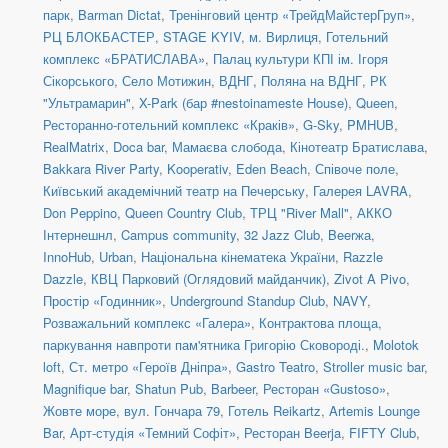
парк
,
Barman Dictat
,
Тренінговий центр «ТрейдМайстерГруп»
,
РЦ БЛОКБАСТЕР
,
STAGE KYIV
,
м. Вирлиця
,
Готельний
комплекс «БРАТИСЛАВА»
,
Палац культури КПІ ім. Ігоря
Сікорського
,
Село Мотижин
,
ВДНГ, Поляна на ВДНГ
,
РК
"Ультрамарин"
,
X-Park (бар #nestoinameste House)
,
Queen
,
Ресторанно-готельний комплекс «Краків»
,
G-Sky
,
PMHUB
,
RealMatrix
,
Doca bar
,
Мамаєва слобода
,
Кінотеатр Братислава
,
Bakkara River Party
,
Kooperativ
,
Eden Beach
,
Співоче поле
,
Київський академічний театр на Печерську
,
Галерея LAVRA
,
Don Peppino
,
Queen Country Club
,
ТРЦ "River Mall"
,
АККО
Інтернешнл
,
Campus community
,
32 Jazz Club
,
Beerжа
,
InnoHub
,
Urban
,
Національна кінематека України
,
Razzle
Dazzle
,
КВЦ Парковий (Оглядовий майданчик)
,
Zivot A Pivo
,
Простір «Годинник»
,
Underground Standup Club
,
NAVY
,
Розважальний комплекс «Галера»
,
Контрактова площа,
паркування навпроти пам'ятника Григорію Сковороді.
,
Molotok
loft
,
Ст. метро «Героїв Дніпра»
,
Gastro Teatro
,
Stroller music bar
,
Magnifique bar
,
Shatun Pub
,
Barbeer
,
Ресторан «Gustoso»
,
Жовте море
,
вул. Гончара 79
,
Готель Reikartz
,
Artemis Lounge
Bar
,
Арт-студія «Темний Софіт»
,
Ресторан Beerja
,
FIFTY Club
,