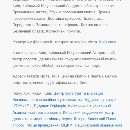
Київ, Київський Національний Академічний театр оперети,
Бронювання квитка, Зручне повернення квитка, Зручне
повернення коштів, Доставка кур'єром, Післяплата,
Передплата, Замовлення телефоном, Квиток на e-mail,
Безпечний платіж, Колективні покупки.
Концерти у філармонії, театрах та клубах міста
Київ 2023
.
Квиткова каса Київ, Київський Національний Академічний
театр оперети, де ви можете придбати електронний квиток
(етикет, e-ticket, eticket) на концерти та інші події.
Адреси театрів міста Київ, ціни на квитки в партер, балкон,
амфітеатр, описи подій, афіша міста Київ.
Популярні місця Київ:
Центр культури та мистецтв
Національного авіаційного університету
,
Будинок культури
НТУУ (КПІ)
,
Будинок Офіцерів
,
Київський Національний
Академічний театр оперети
,
Київський академічний театр
драми та комедії на лівому березі Дніпра
,
Київський Палац
спорту
,
Місце проведення: МЦКМ
,
Національний академічний