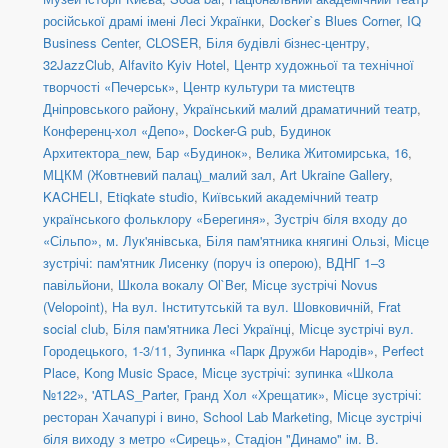
російської драмі імені Лесі Українки
,
Docker`s Blues Corner
,
IQ
Business Center
,
CLOSER
,
Біля будівлі бізнес-центру
,
32JazzClub
,
Alfavito Kyiv Hotel
,
Центр художньої та технічної
творчості «Печерськ»
,
Центр культури та мистецтв
Дніпровського району
,
Український малий драматичний театр
,
Конференц-хол «Депо»
,
Docker-G pub
,
Будинок
Архитектора_new
,
Бар «Будинок»
,
Велика Житомирська, 16
,
МЦКМ (Жовтневий палац)_малий зал
,
Art Ukraine Gallery
,
KACHELI
,
Etiqkate studio
,
Київський академічний театр
українського фольклору «Берегиня»
,
Зустріч біля входу до
«Сільпо», м. Лук'янівська
,
Біля пам'ятника княгині Ользі
,
Місце
зустрічі: пам'ятник Лисенку (поруч із оперою)
,
ВДНГ 1–3
павільйони
,
Школа вокалу Ol`Ber
,
Місце зустрічі Novus
(Velopoint)
,
На вул. Інститутській та вул. Шовковичній
,
Frat
social сlub
,
Біля пам'ятника Лесі Українці
,
Місце зустрічі вул.
Городецького, 1-3/11
,
Зупинка «Парк Дружби Народів»
,
Perfect
Place
,
Kong Music Space
,
Місце зустрічі: зупинка «Школа
№122»
,
'ATLAS_Parter
,
Гранд Хол «Хрещатик»
,
Місце зустрічі:
ресторан Хачапурі і вино
,
School Lab Marketing
,
Місце зустрічі
біля виходу з метро «Сирець»
,
Стадіон "Динамо" ім. В.