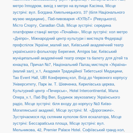
метро Іпподром, вихід з метро на вулицю Касіяна
,
Місце
зустрічі: вул. Богдана Хмельницького, 37 (біля Національного
музею медицини).
,
Паб-пивоварня «КУЛЬТ» (Ревуцького)
,
Місто Спорту
,
Canadian Club
,
Місце зустрічі: середина
платформи станції метро «Почайна»
,
Місце зустрічі: хол метро
«Дніпро»
,
Міжнародний центр культури і мистецтв Федерації
профспілок України_малий зал
,
Київський академічний театр
українського фольклору Берегиня
,
Amigos bar
,
Київський
муніципальний академічний театр опери та балету для дітей та
юнацтва
,
Причал №7
,
Національний Палац мистецтв «Україна»
(малий зал)_v.1
,
Академія Традиційної Тибетської Медицини
,
Tao Event Hall
,
UBI Конференц-хол
,
Вхід до Червоного корпусу
Університету
,
Парк ім. Т. Шевченка
,
Кирилівська церква
,
Культурний центр «Печерськ»
,
Hotel Intercontinental
,
Мала
Опера_v.1
,
Паб Big Ben
,
Будинок звукозапису Українського
радіо
,
Місце зустрічі: біля входу до корпусу №3 Київо-
Могилянської академії
,
Місце зустрічі: М. «Дорогожичі».
Зустрічаємося під скляним куполом біля ескалатора
,
Місце
зустрічі: Бессарабська площа
,
Місце зустрічі: вул.
Мельникова, 42
,
Premier Palace Hotel. Софіївський гранд-хол
,