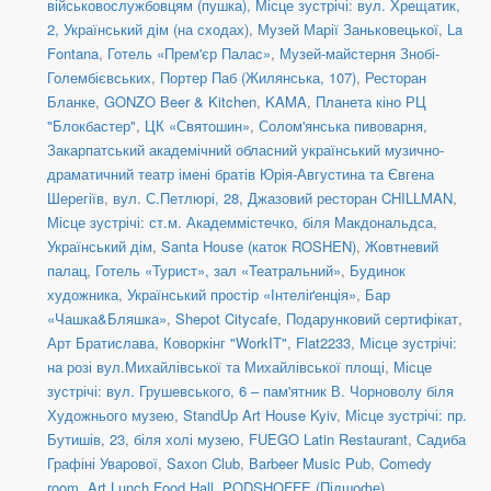
військовослужбовцям (пушка)
,
Місце зустрічі: вул. Хрещатик,
2, Український дім (на сходах)
,
Музей Марії Заньковецької
,
La
Fontana
,
Готель «Прем'єр Палас»
,
Музей-майстерня Знобі-
Голембієвських
,
Портер Паб (Жилянська, 107)
,
Ресторан
Бланке
,
GONZO Beer & Kitchen
,
KAMA
,
Планета кіно РЦ
"Блокбастер"
,
ЦК «Святошин»
,
Солом'янська пивоварня
,
Закарпатський академічний обласний український музично-
драматичний театр імені братів Юрія-Августина та Євгена
Шерегіїв
,
вул. С.Петлюрі, 28
,
Джазовий ресторан CHILLMAN
,
Місце зустрічі: ст.м. Академмістечко, біля Макдональдса
,
Український дім
,
Santa House (каток ROSHEN)
,
Жовтневий
палац
,
Готель «Турист», зал «Театральний»
,
Будинок
художника
,
Український простір «Інтеліґенція»
,
Бар
«Чашка&Бляшка»
,
Shepot Citycafe
,
Подарунковий сертифікат
,
Арт Братислава
,
Коворкінг "WorkIT"
,
Flat2233
,
Місце зустрічі:
на розі вул.Михайлівської та Михайлівської площі
,
Місце
зустрічі: вул. Грушевського, 6 – пам'ятник В. Чорноволу біля
Художнього музею
,
StandUp Art House Kyiv
,
Місце зустрічі: пр.
Бутишів, 23, біля холі музею
,
FUEGO Latin Restaurant
,
Садиба
Графіні Уварової
,
Saxon Club
,
Barbeer Music Pub
,
Comedy
room
,
Art Lunch Food Hall
,
PODSHOFFE (Підшофе)
,