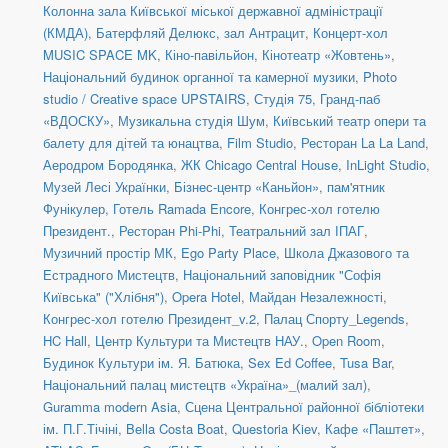
Колонна зала Київської міської державної адміністрації
(КМДА)
,
Батерфляй Делюкс, зал Антрацит
,
Концерт-хол
MUSIC SPACE MK
,
Кіно-павільйон
,
Кінотеатр «Жовтень»
,
Національний будинок органної та камерної музики
,
Photo
studio / Creative space UPSTAIRS
,
Студія 75
,
Гранд-паб
«ВДОСКУ»
,
Музикальна студія Шум
,
Київський театр опери та
балету для дітей та юнацтва
,
Film Studio
,
Ресторан La La Land
,
Аеродром Бородянка
,
ЖК Chicago Central House
,
InLight Studio
,
Музей Лесі Українки
,
Бізнес-центр «Каньйон»
,
пам'ятник
Фунікулер
,
Готель Ramada Encore
,
Конгрес-хол готелю
Президент.
,
Ресторан Phi-Phi
,
Театральний зал ІПАГ
,
Музичний простір МК
,
Ego Party Place
,
Школа Джазового та
Естрадного Мистецтв
,
Національний заповідник "Софія
Київська" ("Хлібня")
,
Opera Hotel
,
Майдан Незалежності
,
Конгрес-хол готелю Президент_v.2
,
Палац Спорту_Legends
,
HC Hall
,
Центр Культури та Мистецтв НАУ.
,
Open Room
,
Будинок Культури ім. Я. Батюка
,
Sex Ed Coffee
,
Tusa Bar
,
Національний палац мистецтв «Україна»_(малий зал)
,
Guramma modern Asia
,
Сцена Центральної районної бібліотеки
ім. П.Г.Тічіні
,
Bella Costa Boat
,
Questoria Kiev
,
Кафе «Паштет»
,