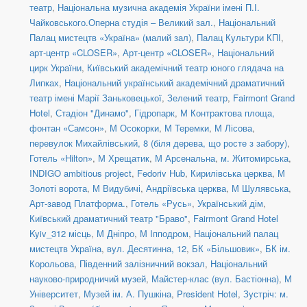
театр
,
Національна музична академія України імені П.І.
Чайковського.Оперна студія – Великий зал.
,
Національний
Палац мистецтв «Україна» (малий зал)
,
Палац Культури КПІ
,
арт-центр «CLOSER»
,
Арт-центр «CLOSER»
,
Національний
цирк України
,
Київський академічний театр юного глядача на
Липках
,
Національний український академічний драматичний
театр імені Марії Заньковецької
,
Зелений театр
,
Fairmont Grand
Hotel
,
Стадіон "Динамо"
,
Гідропарк
,
М Контрактова площа,
фонтан «Самсон»
,
М Осокорки
,
М Теремки
,
М Лісова
,
перевулок Михайлівський, 8 (біля дерева, що росте з забору)
,
Готель «Hilton»
,
М Хрещатик
,
М Арсенальна
,
м. Житомирська
,
INDIGO ambitious project
,
Fedoriv Hub
,
Кирилівська церква
,
М
Золоті ворота
,
М Видубичі
,
Андріївська церква
,
М Шулявська
,
Арт-завод Платформа.
,
Готель «Русь»
,
Український дім
,
Київський драматичний театр "Браво"
,
Fairmont Grand Hotel
Kyiv_312 місць
,
М Дніпро
,
М Іпподром
,
Національний палац
мистецтв Україна
,
вул. Десятинна, 12
,
БК «Більшовик»
,
БК ім.
Корольова
,
Південний залізничний вокзал
,
Національний
науково-природничий музей
,
Майстер-клас (вул. Бастіонна)
,
М
Університет
,
Музей ім. А. Пушкіна
,
President Hotel
,
Зустріч: м.