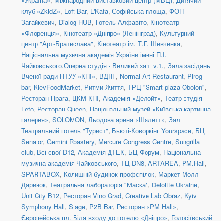
«Україна»
,
Міжнародний виставковий центр (МВЦ)
,
Дитячий
клуб «ZkidZ»
,
Loft Bar
,
L'Kafa
,
Софійська площа
,
ФОП
Загайкевич
,
Dialog HUB
,
Готель Алфавіто
,
Кінотеатр
«Флоренція»
,
Кінотеатр «Дніпро» (Ленінград)
,
Культурний
центр "Арт-Братислава"
,
Кінотеатр ім. Т.Г. Шевченка
,
Національна музична академія України імені П.І.
Чайковського.Оперна студія - Великий зал_v.1.
,
Зала засідань
Вченої ради НТУУ «КПІ»
,
ВДНГ
,
Normal Art Restaurant
,
Pirog
bar
,
KievFoodMarket
,
Ритми Життя
,
ТРЦ "Smart plaza Obolon"
,
Ресторан Прага
,
ЦКМ КПІ
,
Академія «Делойт»
,
Театр-студія
Leto
,
Ресторан Queen
,
Національний музей «Київська картинна
галерея»
,
SOLOMON
,
Льодова арена «Шалетт»
,
Зал
Театральний готель "Турист"
,
Бьюті-Коворкінг Yourspace
,
БЦ
Senator
,
Gemini Roastery
,
Mercure Congress Centre
,
Sungrilla
club
,
Всі свої D12
,
Академія ДТЕК
,
БЦ Форум
,
Національна
музична академія Чайковського
,
ТЦ DN8
,
ARTAREA
,
PM.Hall
,
SPARTABOX
,
Колишній будинок профспілок
,
Маркет Молл
Даринок
,
Театральна лабораторія "Маска"
,
Deloitte Ukraine
,
Unit City B12
,
Ресторан Vino Grad
,
Creative Lab Obraz
,
Kyiv
Symphony Hall
,
Stage
,
P2B Bar
,
Ресторан «PM Hall»
,
Європейська пл. Біля входу до готелю «Дніпро»
,
Голосіївський