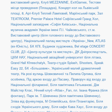
виставковий центр
,
Клуб MEZZANINE
,
ExitGames
,
Тестове
місце проведення (Площадка)
,
Концерт-хол на Львівській
площі, 8
,
Арт-Клуб Теплий Ламповий
,
Маріїнський парк
,
Зал
TEATROOM
,
Premier Palace Hotel Софіївський Гранд Хол
,
Національний заповідник «Софія Київська»
,
Національна
музична академія України імені П.І. Чайковського
,
ст.м.
Виставковий центр (біля головного входу до Виставкового
центру)
,
Національний палац мистецтв «Україна»_New
,
ATLAS
(ex-Юність)
,
БК КПІ
,
Будинок художника
,
Bel etage CONCERT
CLUB
,
ДЗ «Центр культури та мистецтв»
,
ДK Дніпроспецсталь
,
ЦКМ НАУ
,
Національний авіаційний університет біля літака
,
Grand Hall Khreschatyk
,
Театр-студія Splash
,
Shooters, Speak
Easy 22
,
БК «Більшовик»
,
Український малий драматичний
театр
,
На розі вулиць Шовковичної та Пилипа Орлика, біля
особняка
,
Під аркою входу до Пасажу
,
Праворуч від входу до
Національної філармонії
,
Біля пам'ятника Гетьманові
,
Дім
Майстер Клас
,
Нічний клуб «Atlas»_Fan
,
пл. Івана Франка (біля
фонтану)
,
Парк ім. Т.Шевченка (біля пам'ятника Шевченку)
,
Зліва від фунікулера
,
М Олімпійська, біля Планетарію
,
Біля
сходів Українського дому
,
Біля кафе Кава Хаус
,
Біля входу до