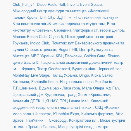
Club_Full_v4
,
Disco Radio Hall
,
Inveria Event Space
,
Міжнародний центр культури та мистецтв «Жовтневий
палац»_бронь
,
Unit Сity
,
ВДНГ
,
м. «Політехнічний інститут»
біля пам'ятника загиблим викладачам та студентам
,
Біля
кінотеатру «Жовтень»
,
Середина платформи ст. героїв Дніпра
,
Маячок Beach Club
,
Сцена 6
,
Пішохідний міст на острові
Труханів
,
Indigo Club
,
Початок: кут Бехтерівського провулка та
вулиці Січових стрільців
,
Regent Hill
,
Центр Культури та
Мистецтв МВС України
,
КВЦ Парковий
,
Golden Gate
,
Бізнес-
центр Башта 5
,
Національний академічний драматичний театр
ім. І. Франка
,
Театр Особистості
,
Будинок кіно. Червоний зал
,
MonteRay Live Stage
,
Палац України
,
Bingo
,
Кірха Святої
Катерини
,
Fantastic home
,
Національна опера України ім.
Т.Г.Шевченка
,
Відьма бар - Лиса гора
,
Мала Опера_v.2 Fan
,
Центральний Дім Художника
,
Гранд-Холл «Хрещатик»
,
Академія ДПЕК
,
ЦКІ НАУ
,
ТРЦ Lavina Mall
,
Київський
академічний театр юного глядача на Липках.
,
ЄКЦ «Краків»
мала зала 1-й поверх
,
Klitschko Expo
,
Київська фортеця
,
Attic
Space
,
Пам'ятник Г. Сковороді, Контрактова пл.
,
Місце зустрічі
готель «Прем'єр Палас»
,
Місце зустрічі вихід з метро