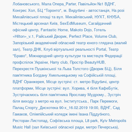
Лобановського
,
Мала Опера_Parter
,
Павільйон №1 ВДНГ
,
Конгрес Хол
,
БЦ "Торонто"
,
м. Видубичі - автостанція
,
На розі
Михайлівської площі та вул. Михайлівський
,
НУХТ
,
КНУБА
,
Містецький арсенал Київ
,
SexEdMuseum
,
Сагайдачний
офісний центр
,
Fantastic Home
,
Makoto Dojo
,
Готель
«Hilton»_v.1
,
Райський Дворик
,
Perfect Place
,
Volume Club
,
Запорізький академічний обласний театр юного глядача (малий
зал)
,
Театр ДНК
,
Клуб віртуальної реальності Portal
,
Театр
"Браво"
,
Міжнародний центр культури та мистецтв Федерації
профспілок України
,
Harry club
,
Простір BeautyHUB
,
Перехрестя Пушкінської та Льва Толстого (Дворик БЦ)
,
Біля
пам'ятника Богдану Хмельницькому на Софійській площі
,
ВДНГ Оранжерея
,
Місце зустрічі: ст. метро Відубичі, центр
платформи
,
Місце зустрічі: вул. Хорива, 4 біля КафеБутік
,
Зустрічаємось біля пам'ятника Ярославу Мудрому.
,
Зустріч
біля виходу з метро на вул. Інститутська.
,
Парк Перемоги
,
Палац Спорту_Дискотека 90-х_16.02.2019 19:00
,
ВДНГ, Сад
Гамаков
,
Олімпійський коледж імені Івана Піддубного
,
Ресторан Листопад
,
Софіївська площа
,
L8 park
,
Kyiv Metropolis
Music Hall (зал Київської обласної ради, метро Печерська)
,