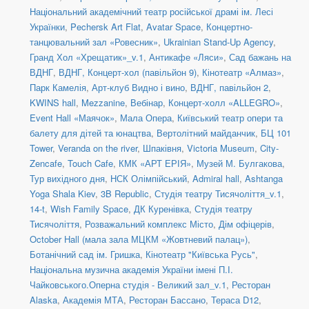
Національний академічний театр російської драмі ім. Лесі
Українки
,
Pechersk Art Flat
,
Avatar Space
,
Концертно-
танцювальний зал «Ровесник»
,
Ukrainian Stand-Up Agency
,
Гранд Хол «Хрещатик»_v.1
,
Антикафе «Ляси»
,
Сад бажань на
ВДНГ
,
ВДНГ, Концерт-хол (павільйон 9)
,
Кінотеатр «Алмаз»
,
Парк Камелія
,
Арт-клуб Видно і вино
,
ВДНГ, павільйон 2
,
KWINS hall
,
Mezzanine
,
Вебінар
,
Концерт-холл «ALLEGRO»
,
Event Hall «Маячок»
,
Мала Опера
,
Київський театр опери та
балету для дітей та юнацтва
,
Вертолітний майданчик
,
БЦ 101
Tower
,
Veranda on the river
,
Шпаківня
,
Victoria Museum
,
City-
Zencafe
,
Touch Cafe
,
КМК «АРТ ЕРІЯ»
,
Музей М. Булгакова
,
Тур вихідного дня
,
НСК Олімпійський
,
Admiral hall
,
Ashtanga
Yoga Shala Kiev
,
3B Republic
,
Студія театру Тисячоліття_v.1
,
14-t
,
Wish Family Space
,
ДК Куренівка
,
Студія театру
Тисячоліття
,
Розважальний комплекс Місто
,
Дім офіцерів
,
October Hall (мала зала МЦКМ «Жовтневий палац»)
,
Ботанічний сад ім. Гришка
,
Кінотеатр "Київська Русь"
,
Національна музична академія України імені П.І.
Чайковського.Оперна студія - Великий зал_v.1
,
Ресторан
Alaska
,
Академія МТА
,
Ресторан Бассано
,
Тераса D12
,