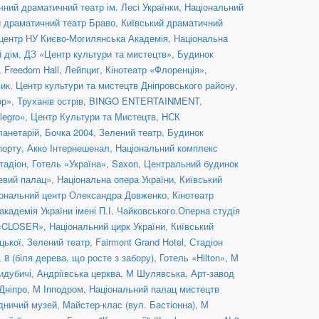
ний драматичний театр ім. Лесі Українки
,
Національний
й драматичний театр Браво
,
Київський драматичний
центр НУ Києво-Могилянська Академія
,
Національна
й дім
,
ДЗ «Центр культури та мистецтв»
,
Будинок
,
Freedom Hall
,
Лейпциг
,
Кінотеатр «Флоренція»
,
вик
,
Центр культури та мистецтв Дніпровського району
,
ор»
,
Труханів острів
,
BINGO ENTERTAINMENT
,
legro»
,
Центр Культури та Мистецтв
,
НСК
ланетарій
,
Бочка 2004
,
Зелений театр
,
Будинок
порту
,
Акко Інтернешенал
,
Національний комплекс
тадіон
,
Готель «Україна»
,
Saxon
,
Центральний будинок
евий палац»
,
Національна опера України
,
Київський
ональний центр Олександра Довженко
,
Кінотеатр
кадемія України імені П.І. Чайковського.Оперна студія
 «CLOSER»
,
Національний цирк України
,
Київський
цької
,
Зелений театр
,
Fairmont Grand Hotel
,
Стадіон
8 (біля дерева, що росте з забору)
,
Готель «Hilton»
,
М
идубичі
,
Андріївська церква
,
М Шулявська
,
Арт-завод
Дніпро
,
М Іпподром
,
Національний палац мистецтв
дничий музей
,
Майстер-клас (вул. Бастіонна)
,
М