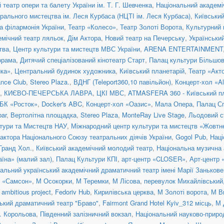
театр опери та балету України ім. Т. Г. Шевченка
,
Національний академіч
рального мистецтва ім. Леся Курбаса (НЦТІ ім. Леся Курбаса)
,
Київськи
а філармонія України
,
Театр «Колесо»
,
Театр Золоті Ворота
,
Культурний 
емічний театр ляльок
,
Дім Актора
,
Новий театр на Печерську
,
Українськи
тва
,
Центр культури та мистецтв МВС України
,
ARENA ENTERTAINMENT
орама
,
Дитячий спеціалізований кінотеатр Старт
,
Палац культури Більшо
ка»
,
Центральний будинок художника
,
Київський планетарій
,
Театр «Акт
nce Club
,
Stereo Plaza.
,
ВДНГ (Teleport360,10 павільйон)
,
Концерт-хол «Al
,
КИЄВО-ПЕЧЕРСЬКА ЛАВРА
,
ЦКІ МВС
,
ATMASFERA 360 - Київський п
БК «Росток»
,
Docker's ABC
,
Концерт-хол «Оазис»
,
Мала Опера
,
Палац С
ar
,
Вертолітна площадка
,
Stereo Plaza
,
MonteRay Live Stage
,
Льодовий с
тури та Мистецтв НАУ
,
Міжнародний центр культури та мистецтв «Жовтн
актора Національного Союзу театральних діячів України
,
Gogol Pub
,
Наці
 Гранд Хол.
,
Київський академічний молодий театр
,
Національна музична а
їна» (малий зал)
,
Палац Культури КПІ
,
арт-центр «CLOSER»
,
Арт-центр
альний український академічний драматичний театр імені Марії Занькове
н «Самсон»
,
М Осокорки
,
М Теремки
,
М Лісова
,
перевулок Михайлівський, 
ambitious project
,
Fedoriv Hub
,
Кирилівська церква
,
М Золоті ворота
,
М В
ький драматичний театр "Браво"
,
Fairmont Grand Hotel Kyiv_312 місць
,
М 
. Корольова
,
Південний залізничний вокзал
,
Національний науково-приро