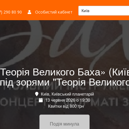
Київ
) 290 80 90
Особистий кабінет
Теорія Великого Баха» (Киї
під зорями "Теорія Великог
Київ, Київський планетарій
13 червня 2026 о 19:30
Квитки від 800 грн
Подія минула