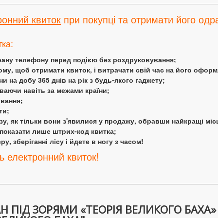
ронний квиток
при покупці та отримати його одра
тка:
крану телефону
перед подією без роздруковування;
ому, щоб отримати квиток, і витрачати свій час на його офор
 на добу 365 днів на рік з будь-якого гаджету;
аючи навіть за межами країни;
ування;
ти;
у, як тільки вони з'явилися у продажу, обравши найкращі міс
 показати лише штрих-код квитка;
у, зберіганні лісу і йдете в ногу з часом!
ь електронний квиток!
 ПІД ЗОРЯМИ «ТЕОРІЯ ВЕЛИКОГО БАХА» 