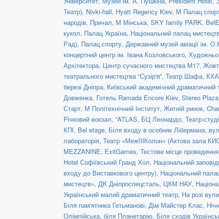
Університет
,
Музей ім. А. Пушкіна
,
President Hotel
,
Театр)
,
Nivki-hall
,
Hyatt Regency Kiev
,
М Палац спор
народів
,
Причал
,
М Мінська
,
SKY family PARK
,
BelE
кукол
,
Палац Україна
,
Національний палац мистецтв
Рад)
,
Палац спорту
,
Державний музей авіації ім. О.
концертний центр ім. Івана Козловського
,
Художньо-
Архітектора
,
Центр сучасного мистецтва М17
,
Жовт
театрального мистецтва “Сузір'я”
,
Театр Шафа
,
КХА
березі Дніпра
,
Київський академічний драматичний 
Довженка
,
Готель Ramada Encore Kiev
,
Stereo Plaz
Старт
,
М Політехнічний Інститут
,
Житній ринок
,
Cha
Річковий вокзал
,
''ATLAS
,
БЦ Леонардо
,
Театр-студ
КПІ
,
Bel etage
,
Біля входу в особняк Лібермана, вул
лабораторія
,
Театр «МежIIIКолон» (Актова зала КИ
MEZZANINE
,
ExitGames
,
Тестове місце проведенн
Hotel Софіївський Гранд Хол
,
Національний заповід
входу до Виставкового центру)
,
Національний пала
мистецтв»
,
ДK Дніпроспецсталь
,
ЦКМ НАУ
,
Націона
Український малий драматичний театр
,
На розі вул
Біля пам'ятника Гетьманові
,
Дім Майстер Клас
,
Ніч
Олімпійська, біля Планетарію
,
Біля сходів Українс