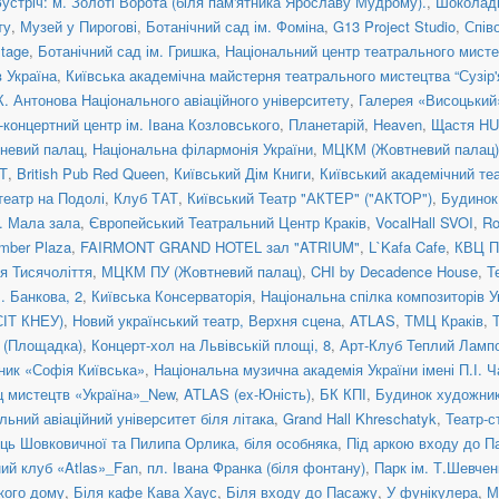
Зустріч: м. Золоті Ворота (біля пам'ятника Ярославу Мудрому).
,
Шоколад
ту
,
Музей у Пирогові
,
Ботанічний сад ім. Фоміна
,
G13 Project Studio
,
Спів
tage
,
Ботанічний сад ім. Гришка
,
Національний центр театрального мисте
 Україна
,
Київська академічна майстерня театрального мистецтва “Сузір'
К. Антонова Національного авіаційного університету
,
Галерея «Висоцький
концертний центр ім. Івана Козловського
,
Планетарій
,
Heaven
,
Щастя H
невий палац
,
Національна філармонія України
,
МЦКМ (Жовтневий палац)
Т
,
British Pub Red Queen
,
Київський Дім Книги
,
Київський академічний те
театр на Подолі
,
Клуб ТАТ
,
Київський Театр "АКТЕР" ("АКТОР")
,
Будинок
a. Мала зала
,
Європейський Театральний Центр Краків
,
VocalHall SVOI
,
Ro
mber Plaza
,
FAIRMONT GRAND HOTEL зал "ATRIUM"
,
L`Kafa Cafe
,
КВЦ П
ія Тисячоліття
,
МЦКМ ПУ (Жовтневий палац)
,
CHI by Decadence House
,
Т
. Банкова, 2
,
Київська Консерваторія
,
Національна спілка композиторів У
СІТ КНЕУ)
,
Новий український театр, Верхня сцена
,
ATLAS
,
ТМЦ Краків
,
я (Площадка)
,
Концерт-хол на Львівській площі, 8
,
Арт-Клуб Теплий Ламп
ник «Софія Київська»
,
Національна музична академія України імені П.І. 
ц мистецтв «Україна»_New
,
ATLAS (ex-Юність)
,
БК КПІ
,
Будинок художни
льний авіаційний університет біля літака
,
Grand Hall Khreschatyk
,
Театр-с
иць Шовковичної та Пилипа Орлика, біля особняка
,
Під аркою входу до П
ний клуб «Atlas»_Fan
,
пл. Івана Франка (біля фонтану)
,
Парк ім. Т.Шевчен
ького дому
,
Біля кафе Кава Хаус
,
Біля входу до Пасажу
,
У фунікулера
,
М