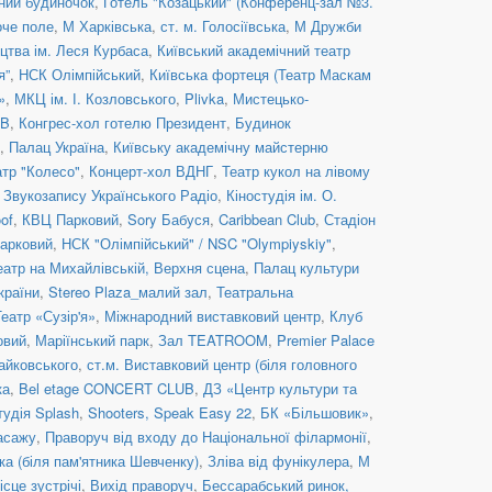
ний будиночок
,
Готель "Козацький" (Конференц-зал №3.
оче поле
,
М Харківська
,
ст. м. Голосіївська
,
М Дружби
цтва ім. Леся Курбаса
,
Київський академічний театр
я”
,
НСК Олімпійський
,
Київська фортеця (Театр Маскам
»
,
МКЦ ім. І. Козловського
,
Plivka
,
Мистецько-
UB
,
Конгрес-хол готелю Президент
,
Будинок
,
Палац Україна
,
Київську академічну майстерню
атр "Колесо"
,
Концерт-хол ВДНГ
,
Театр кукол на лівому
 Звукозапису Українського Радіо
,
Кіностудія ім. О.
of
,
КВЦ Парковий
,
Sory Бабуся
,
Caribbean Club
,
Стадіон
арковий
,
НСК "Олімпійський" / NSC "Olympiyskiy"
,
еатр на Михайлівській, Верхня сцена
,
Палац культури
країни
,
Stereo Plaza_малий зал
,
Театральна
Театр «Сузір'я»
,
Міжнародний виставковий центр
,
Клуб
овий
,
Маріїнський парк
,
Зал TEATROOM
,
Premier Palace
Чайковського
,
ст.м. Виставковий центр (біля головного
ка
,
Bel etage CONCERT CLUB
,
ДЗ «Центр культури та
тудія Splash
,
Shooters, Speak Easy 22
,
БК «Більшовик»
,
асажу
,
Праворуч від входу до Національної філармонії
,
ка (біля пам'ятника Шевченку)
,
Зліва від фунікулера
,
М
ісце зустрічі
,
Вихід праворуч
,
Бессарабський ринок,