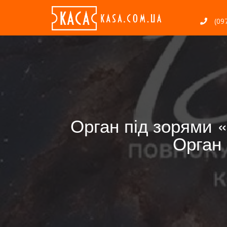
(097
Орган під зорями «
Орган 