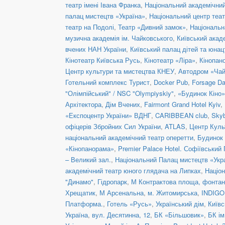
театр імені Івана Франка
,
Національний академічний 
палац мистецтв «Україна»
,
Національний центр теат
театр на Подолі
,
Театр «Дивний замок»
,
Національн
музична академія ім. Чайковського
,
Київський акад
вчених НАН України
,
Київський палац дітей та юнац
Кінотеатр Київська Русь
,
Кінотеатр «Ліра»
,
Кінопан
Центр культури та мистецтва КНЕУ
,
Автодром «Чай
Готельний комплекс Турист
,
Docker Pub
,
Forsage Da
"Олімпійський" / NSC "Olympiyskiy"
,
«Будинок Кіно»
Архітектора
,
Дім Вчених
,
Fairmont Grand Hotel Kyiv
,
«Експоцентр України» ВДНГ
,
CARIBBEAN club
,
Skyb
офіцерів Збройних Сил України
,
ATLAS
,
Центр Куль
національний академічний театр оперетти
,
Будинок 
«Кінопанорама»
,
Premier Palace Hotel. Софіївський
– Великий зал.
,
Національний Палац мистецтв «Укра
академічний театр юного глядача на Липках
,
Націон
"Динамо"
,
Гідропарк
,
М Контрактова площа, фонта
Хрещатик
,
М Арсенальна
,
м. Житомирська
,
INDIGO 
Платформа.
,
Готель «Русь»
,
Український дім
,
Київс
Україна
,
вул. Десятинна, 12
,
БК «Більшовик»
,
БК ім