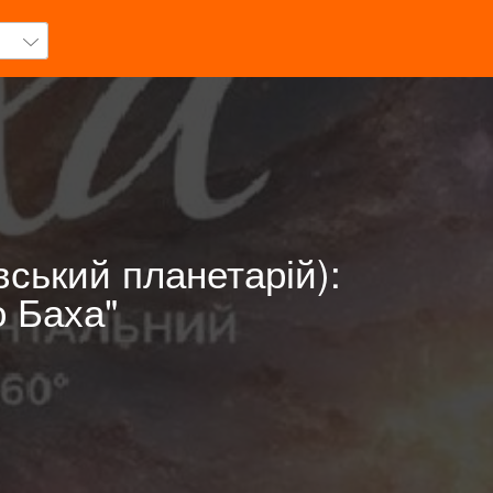
вський планетарій):
о Баха"