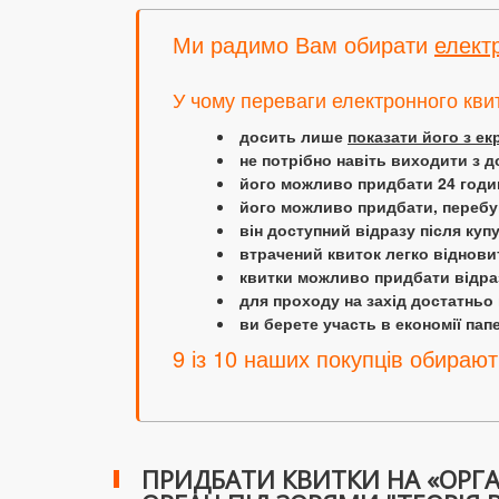
Ми радимо Вам обирати
елект
У чому переваги електронного кви
досить лише
показати його з е
не потрібно навіть виходити з д
його можливо придбати 24 години
його можливо придбати, перебув
він доступний відразу після куп
втрачений квиток легко віднови
квитки можливо придбати відраз
для проходу на захід достатньо
ви берете участь в економії папер
9 із 10 наших покупців обирают
ПРИДБАТИ КВИТКИ НА «ОРГАН