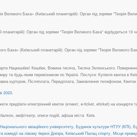
я Великого Баха» (Київський планетарій): Орган під зорями "Теорія Велик
 планетарій): Орган під зорями "Теорія Великого Баха" відбудеться 13 че
ого Баха» (Київський планетарій): Орган під зорями "Теорія Великого Ба
рти Нацкешбек! Кешбек, Вовина тисяча, Тисяча Зеленського. Повернення 
иру та будь-яким перевізником по Україні. Послуги: Купівля квитка в Ки
авка кур'єром, Післяплата, Передплата, Замовлення телефоном, Квиток н
в 2023
.
те придбати електронний квиток (етикет, e-ticket, eticket) на концерти та
, балкон, амфітеатр, описи подій, афіша міста Київ.
Національного авіаційного університету
,
Будинок культури НТУУ (КПІ)
,
Б
а комедії на лівому березі Дніпра
,
Київський Палац спорту
,
Місце прове