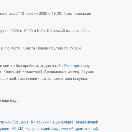
ого Баха" 13 червня 2026 о 19:30, Київ, Київський
рвня 2026 о 19:30 в Київ, Київський планетарій за
ха" по місту Київ та Новою поштою по Україні
квитка без проблем, згідно з п.6 «
Умов договору
їв, Київський планетарій, Бронювання квитка, Зручне
а e-mail, Безпечний платіж, Колективні покупки.
 інші події.
удинок Офіцерів
,
Київський Національний Академічний
дення: МЦКМ
,
Національний академічний драматичний