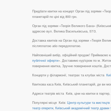
Придбати квитки на концерт Орган під зорями «Теорі
планетарій по ціні від 800 грн.
Орган під зорями «Теорія Великого Баха» (Київський
адресою вул. Велика Васильківська, 57/3.
Доставка квитків на Орган під зорями «Теорія Велик
післяплатою або передоплатою.
Найповніший вибір, офіційний продаж! Приймаємо ка
публічної оферти
». Доставимо кур'єром по м. Житом
повернення квитка, Зручне повернення коштів, Дост
Концерти у філармонії, театрах та клубах міста
Киї
Квиткова каса Київ, Київський планетарій, де ви може
Адреси театрів міста Київ, ціни на квитки в партер
Популярні місця Київ:
Центр культури та мистецтв 
театр оперети
,
Київський академічний театр драми т