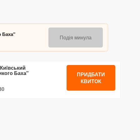
о Баха"
Подія минула
(Київський
икого Баха"
ПРИДБАТИ
КВИТОК
30