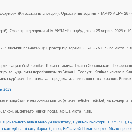
рфумер» (Київський планетарій): Оркестр під зорями «ПАРФУМЕР» 25 черв
рій): Оркестр під зорями «ПАРФУМЕР» відбудеться 25 червня 2026 о 19:3
» (Київський планетарій): Оркестр під зорями «ПАРФУМЕР» по місту Киї
рти Нацкешбек! Кешбек, Вовина тисяча, Тисяча Зеленського. Повернення 
иру та будь-яким перевізником по Україні. Послуги: Купівля квитка в Ки
авка кур'єром, Післяплата, Передплата, Замовлення телефоном, Квиток н
в 2023
.
те придбати електронний квиток (етикет, e-ticket, eticket) на концерти та
, балкон, амфітеатр, описи подій, афіша міста Київ.
Національного авіаційного університету
,
Будинок культури НТУУ (КПІ)
,
Б
а комедії на лівому березі Дніпра
,
Київський Палац спорту
,
Місце прове