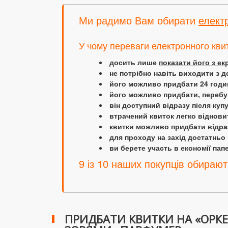
Ми радимо Вам обирати
елект
У чому переваги електронного кви
досить лише
показати його з е
не потрібно навіть виходити з д
його можливо придбати 24 години
його можливо придбати, перебув
він доступний відразу після куп
втрачений квиток легко віднови
квитки можливо придбати відраз
для проходу на захід достатньо
ви берете участь в економії папер
9 із 10 наших покупців обирают
ПРИДБАТИ КВИТКИ НА «ОРКЕ