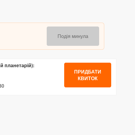
Подія минула
й планетарій):
ПРИДБАТИ
КВИТОК
30