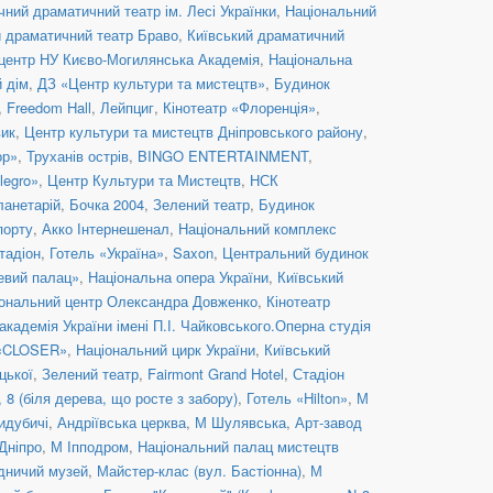
ний драматичний театр ім. Лесі Українки
,
Національний
й драматичний театр Браво
,
Київський драматичний
центр НУ Києво-Могилянська Академія
,
Національна
й дім
,
ДЗ «Центр культури та мистецтв»
,
Будинок
,
Freedom Hall
,
Лейпциг
,
Кінотеатр «Флоренція»
,
вик
,
Центр культури та мистецтв Дніпровського району
,
ор»
,
Труханів острів
,
BINGO ENTERTAINMENT
,
legro»
,
Центр Культури та Мистецтв
,
НСК
ланетарій
,
Бочка 2004
,
Зелений театр
,
Будинок
порту
,
Акко Інтернешенал
,
Національний комплекс
тадіон
,
Готель «Україна»
,
Saxon
,
Центральний будинок
евий палац»
,
Національна опера України
,
Київський
ональний центр Олександра Довженко
,
Кінотеатр
кадемія України імені П.І. Чайковського.Оперна студія
 «CLOSER»
,
Національний цирк України
,
Київський
цької
,
Зелений театр
,
Fairmont Grand Hotel
,
Стадіон
8 (біля дерева, що росте з забору)
,
Готель «Hilton»
,
М
идубичі
,
Андріївська церква
,
М Шулявська
,
Арт-завод
Дніпро
,
М Іпподром
,
Національний палац мистецтв
дничий музей
,
Майстер-клас (вул. Бастіонна)
,
М