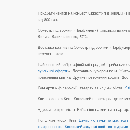
Придбати квитки на концерт Оркестр під зорями «Па
від 800 грн.
Оркестр під зорями «Парфумер» (Київський планета
Велика Васильківська, 57/3.
Доставка квитків на Оркестр під зорями «Парфумер
передоплатою.
Найповніший вибір, офіційний продаж! Приймаємо ка
публічної оферти
». Доставимо кур'єром по м. Житом
повернення квитка, Зручне повернення коштів, Дост
Концерти у філармонії, театрах та клубах міста
Киї
Квиткова каса Київ, Київський планетарій, де ви може
Адреси театрів міста Київ, ціни на квитки в партер
Популярні місця Київ:
Центр культури та мистецтв 
театр оперети
,
Київський академічний театр драми т