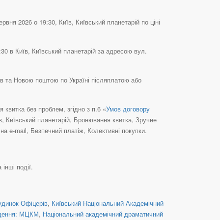
ня 2026 о 19:30, Київ, Київський планетарій по ціні
0 в Київ, Київський планетарій за адресою вул.
в та Новою поштою по Україні післяплатою або
квитка без проблем, згідно з п.6 «
Умов договору
їв, Київський планетарій, Бронювання квитка, Зручне
а e-mail, Безпечний платіж, Колективні покупки.
 інші події.
удинок Офіцерів
,
Київський Національний Академічний
дення: МЦКМ
,
Національний академічний драматичний