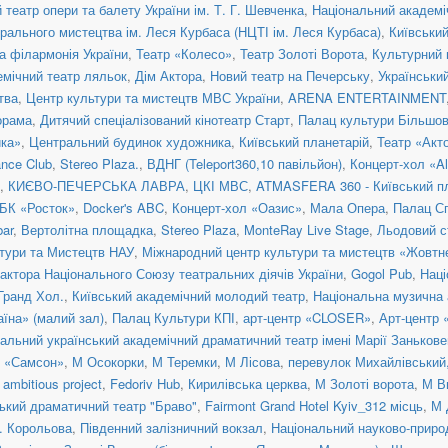
театр опери та балету України ім. Т. Г. Шевченка
,
Національний академіч
рального мистецтва ім. Леся Курбаса (НЦТІ ім. Леся Курбаса)
,
Київськи
а філармонія України
,
Театр «Колесо»
,
Театр Золоті Ворота
,
Культурний 
емічний театр ляльок
,
Дім Актора
,
Новий театр на Печерську
,
Українськи
тва
,
Центр культури та мистецтв МВС України
,
ARENA ENTERTAINMENT
орама
,
Дитячий спеціалізований кінотеатр Старт
,
Палац культури Більшо
ка»
,
Центральний будинок художника
,
Київський планетарій
,
Театр «Акт
nce Club
,
Stereo Plaza.
,
ВДНГ (Teleport360,10 павільйон)
,
Концерт-хол «Al
,
КИЄВО-ПЕЧЕРСЬКА ЛАВРА
,
ЦКІ МВС
,
ATMASFERA 360 - Київський п
БК «Росток»
,
Docker's ABC
,
Концерт-хол «Оазис»
,
Мала Опера
,
Палац С
ar
,
Вертолітна площадка
,
Stereo Plaza
,
MonteRay Live Stage
,
Льодовий с
тури та Мистецтв НАУ
,
Міжнародний центр культури та мистецтв «Жовтн
актора Національного Союзу театральних діячів України
,
Gogol Pub
,
Наці
 Гранд Хол.
,
Київський академічний молодий театр
,
Національна музична а
їна» (малий зал)
,
Палац Культури КПІ
,
арт-центр «CLOSER»
,
Арт-центр
альний український академічний драматичний театр імені Марії Занькове
н «Самсон»
,
М Осокорки
,
М Теремки
,
М Лісова
,
перевулок Михайлівський, 
ambitious project
,
Fedoriv Hub
,
Кирилівська церква
,
М Золоті ворота
,
М В
ький драматичний театр "Браво"
,
Fairmont Grand Hotel Kyiv_312 місць
,
М 
. Корольова
,
Південний залізничний вокзал
,
Національний науково-приро