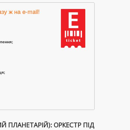
зу ж на e-mail!
млення;
ця;
Й ПЛАНЕТАРІЙ): ОРКЕСТР ПІД