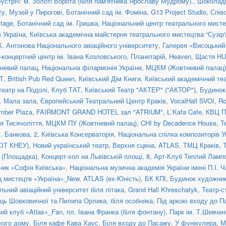
Зустріч: м. Золоті Ворота (біля пам'ятника Ярославу Мудрому).
,
Шоколад
ту
,
Музей у Пирогові
,
Ботанічний сад ім. Фоміна
,
G13 Project Studio
,
Спів
tage
,
Ботанічний сад ім. Гришка
,
Національний центр театрального мисте
 Україна
,
Київська академічна майстерня театрального мистецтва “Сузір'
К. Антонова Національного авіаційного університету
,
Галерея «Висоцький
концертний центр ім. Івана Козловського
,
Планетарій
,
Heaven
,
Щастя H
невий палац
,
Національна філармонія України
,
МЦКМ (Жовтневий палац)
Т
,
British Pub Red Queen
,
Київський Дім Книги
,
Київський академічний те
театр на Подолі
,
Клуб ТАТ
,
Київський Театр "АКТЕР" ("АКТОР")
,
Будинок
a. Мала зала
,
Європейський Театральний Центр Краків
,
VocalHall SVOI
,
Ro
mber Plaza
,
FAIRMONT GRAND HOTEL зал "ATRIUM"
,
L`Kafa Cafe
,
КВЦ П
ія Тисячоліття
,
МЦКМ ПУ (Жовтневий палац)
,
CHI by Decadence House
,
Т
. Банкова, 2
,
Київська Консерваторія
,
Національна спілка композиторів У
СІТ КНЕУ)
,
Новий український театр, Верхня сцена
,
ATLAS
,
ТМЦ Краків
,
я (Площадка)
,
Концерт-хол на Львівській площі, 8
,
Арт-Клуб Теплий Ламп
ник «Софія Київська»
,
Національна музична академія України імені П.І. 
ц мистецтв «Україна»_New
,
ATLAS (ex-Юність)
,
БК КПІ
,
Будинок художни
льний авіаційний університет біля літака
,
Grand Hall Khreschatyk
,
Театр-с
иць Шовковичної та Пилипа Орлика, біля особняка
,
Під аркою входу до П
ний клуб «Atlas»_Fan
,
пл. Івана Франка (біля фонтану)
,
Парк ім. Т.Шевчен
ького дому
,
Біля кафе Кава Хаус
,
Біля входу до Пасажу
,
У фунікулера
,
М