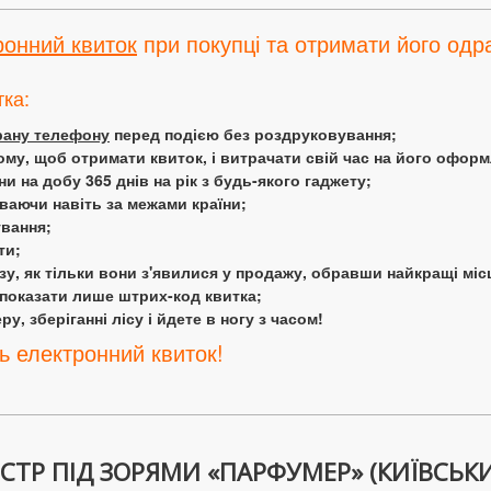
ронний квиток
при покупці та отримати його одра
тка:
крану телефону
перед подією без роздруковування;
ому, щоб отримати квиток, і витрачати свій час на його офор
 на добу 365 днів на рік з будь-якого гаджету;
аючи навіть за межами країни;
ування;
ти;
у, як тільки вони з'явилися у продажу, обравши найкращі міс
 показати лише штрих-код квитка;
у, зберіганні лісу і йдете в ногу з часом!
ь електронний квиток!
СТР ПІД ЗОРЯМИ «ПАРФУМЕР» (КИЇВСЬКИ