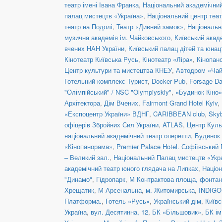
театр імені Івана Франка
,
Національний академічний 
палац мистецтв «Україна»
,
Національний центр теат
театр на Подолі
,
Театр «Дивний замок»
,
Національн
музична академія ім. Чайковського
,
Київський акад
вчених НАН України
,
Київський палац дітей та юнац
Кінотеатр Київська Русь
,
Кінотеатр «Ліра»
,
Кінопан
Центр культури та мистецтва КНЕУ
,
Автодром «Чай
Готельний комплекс Турист
,
Docker Pub
,
Forsage Da
"Олімпійський" / NSC "Olympiyskiy"
,
«Будинок Кіно»
Архітектора
,
Дім Вчених
,
Fairmont Grand Hotel Kyiv
,
«Експоцентр України» ВДНГ
,
CARIBBEAN club
,
Skyb
офіцерів Збройних Сил України
,
ATLAS
,
Центр Куль
національний академічний театр оперетти
,
Будинок 
«Кінопанорама»
,
Premier Palace Hotel. Софіївський
– Великий зал.
,
Національний Палац мистецтв «Укра
академічний театр юного глядача на Липках
,
Націон
"Динамо"
,
Гідропарк
,
М Контрактова площа, фонта
Хрещатик
,
М Арсенальна
,
м. Житомирська
,
INDIGO 
Платформа.
,
Готель «Русь»
,
Український дім
,
Київс
Україна
,
вул. Десятинна, 12
,
БК «Більшовик»
,
БК ім