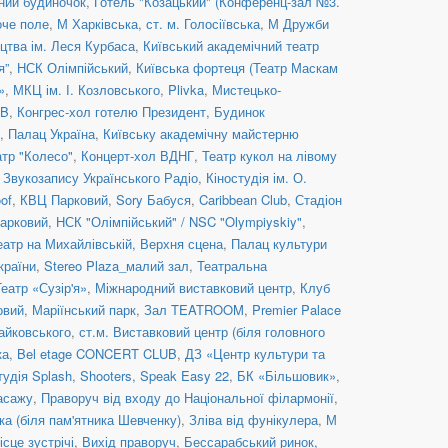
ний будиночок
,
Готель "Козацький" (Конференц-зал №3.
оче поле
,
М Харківська
,
ст. м. Голосіївська
,
М Дружби
цтва ім. Леся Курбаса
,
Київський академічний театр
я”
,
НСК Олімпійський
,
Київська фортеця (Театр Маскам
»
,
МКЦ ім. І. Козловського
,
Plivka
,
Мистецько-
UB
,
Конгрес-хол готелю Президент
,
Будинок
,
Палац Україна
,
Київську академічну майстерню
атр "Колесо"
,
Концерт-хол ВДНГ
,
Театр кукол на лівому
 Звукозапису Українського Радіо
,
Кіностудія ім. О.
of
,
КВЦ Парковий
,
Sory Бабуся
,
Caribbean Club
,
Стадіон
арковий
,
НСК "Олімпійський" / NSC "Olympiyskiy"
,
еатр на Михайлівській, Верхня сцена
,
Палац культури
країни
,
Stereo Plaza_малий зал
,
Театральна
Театр «Сузір'я»
,
Міжнародний виставковий центр
,
Клуб
овий
,
Маріїнський парк
,
Зал TEATROOM
,
Premier Palace
Чайковського
,
ст.м. Виставковий центр (біля головного
ка
,
Bel etage CONCERT CLUB
,
ДЗ «Центр культури та
тудія Splash
,
Shooters, Speak Easy 22
,
БК «Більшовик»
,
асажу
,
Праворуч від входу до Національної філармонії
,
ка (біля пам'ятника Шевченку)
,
Зліва від фунікулера
,
М
ісце зустрічі
,
Вихід праворуч
,
Бессарабський ринок,