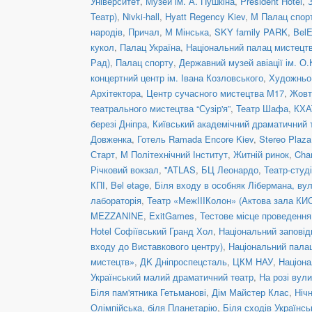
Університет
,
Музей ім. А. Пушкіна
,
President Hotel
,
Театр)
,
Nivki-hall
,
Hyatt Regency Kiev
,
М Палац спор
народів
,
Причал
,
М Мінська
,
SKY family PARK
,
BelE
кукол
,
Палац Україна
,
Національний палац мистецтв
Рад)
,
Палац спорту
,
Державний музей авіації ім. О.
концертний центр ім. Івана Козловського
,
Художньо-
Архітектора
,
Центр сучасного мистецтва М17
,
Жовт
театрального мистецтва “Сузір'я”
,
Театр Шафа
,
КХА
березі Дніпра
,
Київський академічний драматичний 
Довженка
,
Готель Ramada Encore Kiev
,
Stereo Plaz
Старт
,
М Політехнічний Інститут
,
Житній ринок
,
Cha
Річковий вокзал
,
''ATLAS
,
БЦ Леонардо
,
Театр-студ
КПІ
,
Bel etage
,
Біля входу в особняк Лібермана, вул
лабораторія
,
Театр «МежIIIКолон» (Актова зала КИ
MEZZANINE
,
ExitGames
,
Тестове місце проведенн
Hotel Софіївський Гранд Хол
,
Національний заповід
входу до Виставкового центру)
,
Національний пала
мистецтв»
,
ДK Дніпроспецсталь
,
ЦКМ НАУ
,
Націона
Український малий драматичний театр
,
На розі вул
Біля пам'ятника Гетьманові
,
Дім Майстер Клас
,
Ніч
Олімпійська, біля Планетарію
,
Біля сходів Українс