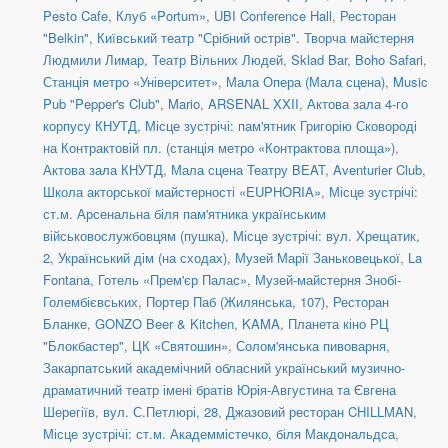
Pesto Cafe
,
Клуб «Portum»
,
UBI Conference Hall
,
Ресторан
"Belkin"
,
Київський театр "Срібний острів". Творча майстерня
Людмили Лимар
,
Театр Вільних Людей
,
Sklad Bar
,
Boho Safari
,
Станція метро «Університет»
,
Мала Опера (Мала сцена)
,
Music
Pub "Pepper's Club"
,
Mario
,
ARSENAL XXII
,
Актова зала 4-го
корпусу КНУТД
,
Місце зустрічі: пам'ятник Григорію Сковороді
на Контрактовій пл. (станція метро «Контрактова площа»)
,
Актова зала КНУТД
,
Мала сцена Театру BEAT
,
Aventurier Club
,
Школа акторської майстерності «EUPHORIA»
,
Місце зустрічі:
ст.м. Арсенальна біля пам'ятника українським
військовослужбовцям (пушка)
,
Місце зустрічі: вул. Хрещатик,
2, Український дім (на сходах)
,
Музей Марії Заньковецької
,
La
Fontana
,
Готель «Прем'єр Палас»
,
Музей-майстерня Знобі-
Голембієвських
,
Портер Паб (Жилянська, 107)
,
Ресторан
Бланке
,
GONZO Beer & Kitchen
,
KAMA
,
Планета кіно РЦ
"Блокбастер"
,
ЦК «Святошин»
,
Солом'янська пивоварня
,
Закарпатський академічний обласний український музично-
драматичний театр імені братів Юрія-Августина та Євгена
Шерегіїв
,
вул. С.Петлюрі, 28
,
Джазовий ресторан CHILLMAN
,
Місце зустрічі: ст.м. Академмістечко, біля Макдональдса
,