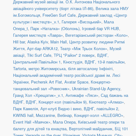
Державний музей авіації ім. О.К. Антонова Національного
авіаційного університету (борт літака ІЛ-86)
,
Велика зала НМУ
ім.Богомольця
,
FreeGen Surf Cafe
,
Державний заклад «Центр
культури і мистецтв»_v.1
,
Галерея «Висоцький»
,
Мала
Опера_t
,
Парк «Наталка» (Оболонь)
,
Ігровий бар VR HUB
,
Галерея мистецтв «Лавра»
,
Вегетаріанський ресторан «Коло»
,
Hill bar
,
Alaska Kyiv
,
Main Hall
,
Центр розвитку людини Ритмі
Життя
,
Арт-бар ARKA12
,
Театр «Між Трьох Колон»
,
Музей
авіації
,
Tiki Surf Cafe
,
ТРЦ "Район" 2 поверх
,
ВДНГ,
Центральний Павільйон 1
,
Кіностудія
,
ВДНГ, 13-й павільйон
,
Tartoria
,
метро Житомирська, біля автосалону Інфініті
,
Національний академічний театр російської драмі ім. Лесі
Українки
,
Pechersk Art Flat
,
Avatar Space
,
Концертно-
танцювальний зал «Ровесник»
,
Ukrainian Stand-Up Agency
,
Гранд Хол «Хрещатик»_v.1
,
Антикафе «Ляси»
,
Сад бажань на
ВДНГ
,
ВДНГ, Концерт-хол (павільйон 9)
,
Кінотеатр «Алмаз»
,
Парк Камелія
,
Арт-клуб Видно і вино
,
ВДНГ, павільйон 2
,
KWINS hall
,
Mezzanine
,
Вебінар
,
Концерт-холл «ALLEGRO»
,
Event Hall «Маячок»
,
Мала Опера
,
Київський театр опери та
балету для дітей та юнацтва
,
Вертолітний майданчик
,
БЦ 101
Tower
,
Veranda on the river
,
Шпаківня
,
Victoria Museum
,
City-