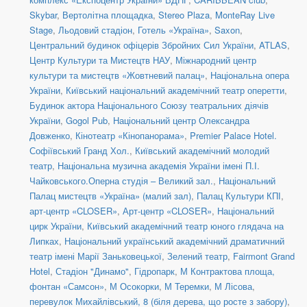
Skybar
,
Вертолітна площадка
,
Stereo Plaza
,
MonteRay Live
Stage
,
Льодовий стадіон
,
Готель «Україна»
,
Saxon
,
Центральний будинок офіцерів Збройних Сил України
,
ATLAS
,
Центр Культури та Мистецтв НАУ
,
Міжнародний центр
культури та мистецтв «Жовтневий палац»
,
Національна опера
України
,
Київський національний академічний театр оперетти
,
Будинок актора Національного Союзу театральних діячів
України
,
Gogol Pub
,
Національний центр Олександра
Довженко
,
Кінотеатр «Кінопанорама»
,
Premier Palace Hotel.
Софіївський Гранд Хол.
,
Київський академічний молодий
театр
,
Національна музична академія України імені П.І.
Чайковського.Оперна студія – Великий зал.
,
Національний
Палац мистецтв «Україна» (малий зал)
,
Палац Культури КПІ
,
арт-центр «CLOSER»
,
Арт-центр «CLOSER»
,
Національний
цирк України
,
Київський академічний театр юного глядача на
Липках
,
Національний український академічний драматичний
театр імені Марії Заньковецької
,
Зелений театр
,
Fairmont Grand
Hotel
,
Стадіон "Динамо"
,
Гідропарк
,
М Контрактова площа,
фонтан «Самсон»
,
М Осокорки
,
М Теремки
,
М Лісова
,
перевулок Михайлівський, 8 (біля дерева, що росте з забору)
,