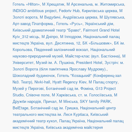
Готель «Hilton»
,
М Хрещатик
,
М Арсенальна
,
м. Житомирська
,
INDIGO ambitious project
,
Fedoriv Hub
,
Кирилівська церква
,
М
Золоті ворота
,
М Видубичі
,
Андріївська церква
,
М Шулявська
,
Арт-завод Платформа.
,
Готель «Русь»
,
Український дім
,
Київський драматичний театр "Браво"
,
Fairmont Grand Hotel
Kyiv_312 місць
,
М Дніпро
,
М Іпподром
,
Національний палац
мистецтв Україна
,
вул. Десятинна, 12
,
БК «Більшовик»
,
БК ім.
Корольова
,
Південний залізничний вокзал
,
Національний
науково-природничий музей
,
Майстер-клас (вул. Бастіонна)
,
М
Університет
,
Музей ім. А. Пушкіна
,
President Hotel
,
Зустріч: м.
Золоті Ворота (біля пам'ятника Ярославу Мудрому).
,
Шоколадний будиночок
,
Готель "Козацький" (Конференц-зал
№3. Театр)
,
Nivki-hall
,
Hyatt Regency Kiev
,
М Палац спорту
,
Музей у Пирогові
,
Ботанічний сад ім. Фоміна
,
G13 Project
Studio
,
Співоче поле
,
М Харківська
,
ст. м. Голосіївська
,
М
Дружби народів
,
Причал
,
М Мінська
,
SKY family PARK
,
BelEtage
,
Ботанічний сад ім. Гришка
,
Національний центр
театрального мистецтва ім. Леся Курбаса
,
Київський
академічний театр кукол
,
Палац Україна
,
Національний палац
мистецтв Україна
,
Київська академічна майстерня