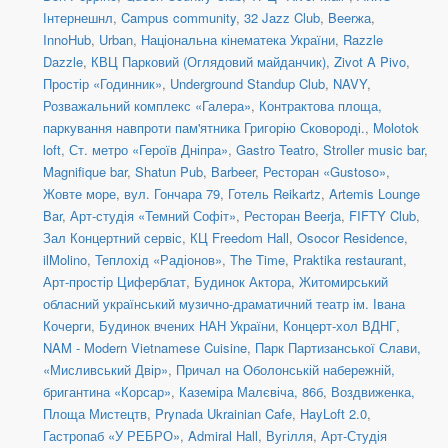
Інтернешнл
,
Campus community
,
32 Jazz Club
,
Beerжа
,
InnoHub
,
Urban
,
Національна кінематека України
,
Razzle
Dazzle
,
КВЦ Парковий (Оглядовий майданчик)
,
Zivot A Pivo
,
Простір «Годинник»
,
Underground Standup Club
,
NAVY
,
Розважальний комплекс «Галера»
,
Контрактова площа,
паркування навпроти пам'ятника Григорію Сковороді.
,
Molotok
loft
,
Ст. метро «Героїв Дніпра»
,
Gastro Teatro
,
Stroller music bar
,
Magnifique bar
,
Shatun Pub
,
Barbeer
,
Ресторан «Gustoso»
,
Жовте море
,
вул. Гончара 79
,
Готель Reikartz
,
Artemis Lounge
Bar
,
Арт-студія «Темний Софіт»
,
Ресторан Beerja
,
FIFTY Club
,
Зал Концертний сервіс
,
КЦ Freedom Hall
,
Osocor Residence
,
ilMolino
,
Теплохід «Радіонов»
,
The Time
,
Praktika restaurant
,
Арт-простір Циферблат
,
Будинок Актора
,
Житомирський
обласний український музично-драматичний театр ім. Івана
Кочерги
,
Будинок вчених НАН України
,
Концерт-хол ВДНГ
,
NAM - Modern Vietnamese Cuisine
,
Парк Партизанської Слави,
«Мисливський Двір»
,
Причал на Оболонській набережній,
бригантина «Корсар»
,
Каземіра Малєвіча, 86б
,
Воздвиженка,
Площа Мистецтв
,
Prynada Ukrainian Cafe
,
HayLoft 2.0
,
Гастропаб «У РЕБРО»
,
Admiral Hall
,
Вугілля
,
Арт-Студія