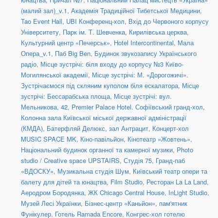
(малий зал)_v.1
,
Академія Традиційної Тибетської Медицини
,
Tao Event Hall
,
UBI Конференц-хол
,
Вхід до Червоного корпусу
Університету
,
Парк ім. Т. Шевченка
,
Кирилівська церква
,
Культурний центр «Печерськ»
,
Hotel Intercontinental
,
Мала
Опера_v.1
,
Паб Big Ben
,
Будинок звукозапису Українського
радіо
,
Місце зустрічі: біля входу до корпусу №3 Київо-
Могилянської академії
,
Місце зустрічі: М. «Дорогожичі».
Зустрічаємося під скляним куполом біля ескалатора
,
Місце
зустрічі: Бессарабська площа
,
Місце зустрічі: вул.
Мельникова, 42
,
Premier Palace Hotel. Софіївський гранд-хол
,
Колонна зала Київської міської державної адміністрації
(КМДА)
,
Батерфляй Делюкс, зал Антрацит
,
Концерт-хол
MUSIC SPACE MK
,
Кіно-павільйон
,
Кінотеатр «Жовтень»
,
Національний будинок органної та камерної музики
,
Photo
studio / Creative space UPSTAIRS
,
Студія 75
,
Гранд-паб
«ВДОСКУ»
,
Музикальна студія Шум
,
Київський театр опери та
балету для дітей та юнацтва
,
Film Studio
,
Ресторан La La Land
,
Аеродром Бородянка
,
ЖК Chicago Central House
,
InLight Studio
,
Музей Лесі Українки
,
Бізнес-центр «Каньйон»
,
пам'ятник
Фунікулер
,
Готель Ramada Encore
,
Конгрес-хол готелю