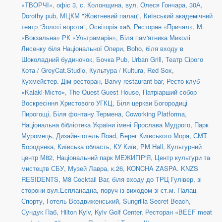
«ТВОРЧІ», офіс 3
,
с. Колонщина
,
вул. Олеся Гончара, 30А
,
Dorothy pub
,
МЦКМ "Жовтневий палац"
,
Київський академічний
театр “Золоті ворота”
,
Освіторія хаб
,
Ресторан «Причал»
,
М.
«Вокзальна» РК «Ультрамарін»
,
Біля пам'ятника Миколі
Лисенку біля Національної Опери
,
Boho
,
біля входу в
Шоколадний будиночок
,
Бочка Pub
,
Urban Grill
,
Театр Сірого
Кота / GreyCat.Studio
,
Культура / Kultura
,
Red Sox
,
Кухмейстер. Дім-ресторан
,
Barvy restaurant bar
,
Ресто-клуб
«Kalaki-Місто»
,
The Quest Guest House
,
Патріарший собор
Воскресіння Христового УГКЦ
,
Біля церкви Богородиці
Пирогощі
,
Біля фонтану Термена
,
Coworking Platforma
,
Національна бібліотека України імені Ярослава Мудрого
,
Парк
Муромець
,
Дизайн-готель Road
,
Берег Київського Моря
,
СМТ
Бородянка, Київська область
,
КУ Київ
,
PM Hall
,
Культурний
центр М82
,
Національний парк МЕЖИГІР'Я
,
Центр культури та
мистецтв СБУ
,
Музей Лавра, к.26
,
KONCHA ZASPA. KNZS
RESIDENTS
,
M8 Cocktail Bar
,
біля входу до ТРЦ Гулівер, зі
сторони вул.Еспланадна, поруч із виходом зі ст.м. Палац
Спорту
,
Готель Воздвиженський
,
Sungrilla Secret Beach
,
Сундук Паб
,
Hilton Kyiv
,
Kyiv Golf Center
,
Ресторан «BEEF meat