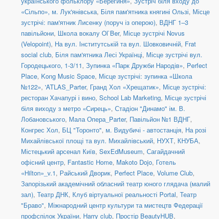
українського фольклору «Берегиня»
,
Зустріч біля входу до
«Сільпо», м. Лук'янівська
,
Біля пам'ятника княгині Ользі
,
Місце
зустрічі: пам'ятник Лисенку (поруч із оперою)
,
ВДНГ 1–3
павільйони
,
Школа вокалу Ol`Ber
,
Місце зустрічі Novus
(Velopoint)
,
На вул. Інститутській та вул. Шовковичній
,
Frat
social сlub
,
Біля пам'ятника Лесі Українці
,
Місце зустрічі вул.
Городецького, 1-3/11
,
Зупинка «Парк Дружби Народів»
,
Perfect
Place
,
Kong Music Space
,
Місце зустрічі: зупинка «Школа
№122»
,
'ATLAS_Parter
,
Гранд Хол «Хрещатик»
,
Місце зустрічі:
ресторан Хачапурі і вино
,
School Lab Marketing
,
Місце зустрічі
біля виходу з метро «Сирець»
,
Стадіон "Динамо" ім. В.
Лобановського
,
Мала Опера_Parter
,
Павільйон №1 ВДНГ
,
Конгрес Хол
,
БЦ "Торонто"
,
м. Видубичі - автостанція
,
На розі
Михайлівської площі та вул. Михайлівський
,
НУХТ
,
КНУБА
,
Містецький арсенал Київ
,
SexEdMuseum
,
Сагайдачний
офісний центр
,
Fantastic Home
,
Makoto Dojo
,
Готель
«Hilton»_v.1
,
Райський Дворик
,
Perfect Place
,
Volume Club
,
Запорізький академічний обласний театр юного глядача (малий
зал)
,
Театр ДНК
,
Клуб віртуальної реальності Portal
,
Театр
"Браво"
,
Міжнародний центр культури та мистецтв Федерації
профспілок України
,
Harry club
,
Простір BeautyHUB
,