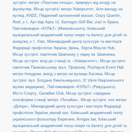
зустрічі: метро «Поштова площа», праворуч від входу на
фунікулер
,
Місце зустрічі: метро Університет, біля виходу на
вулиці
,
KNZS
,
Південний залізничний вокзал
,
Crazy Quentin
,
Roof_v.1
,
Арт-бар Арка 12
,
Samogon Grill Bar
,
Just in Space
,
Паб-пивоварня «КУЛЬТ» (Маяковського)
,
Київський
муніципальний академічний театр опери та балету для дітей та
юнацтва_v.1
,
Vian
,
Міжнародний центр культури та мистецтв
Федерації профспілок України_бронь
,
Sigma Bleyzer Hub
,
Місце зустрічі: пам'ятник Шевченку у парку ім. Шевченка
,
Місце зустрічі: вхід до станції м. «Університет»
,
Місце зустрічі:
пам'ятник Паніковському (вул. Прорізна)
,
Pochayna Event Hall
,
метро Іпподром, вихід з метро на вулицю Касіяна
,
Місце
зустрічі: вул. Богдана Хмельницького, 37 (біля Національного
музею медицини).
,
Паб-пивоварня «КУЛЬТ» (Ревуцького)
,
Місто Спорту
,
Canadian Club
,
Місце зустрічі: середина
платформи станції метро «Почайна»
,
Місце зустрічі: хол метро
«Дніпро»
,
Міжнародний центр культури і мистецтв Федерації
профспілок України_малий зал
,
Київський академічний театр
українського фольклору Берегиня
,
Amigos bar
,
Київський
муніципальний академічний театр опери та балету для дітей та
юнацтва
,
Причал №7
,
Національний Палац мистецтв «Україна»