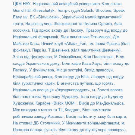
ЦКМ НАУ
,
Національний авіаційний університет біля літака
,
Grand Hall Khreschatyk
,
Театр-студія Splash
,
Shooters, Speak
Easy 22
,
БК «Більшовик»
,
Український малий драматичний
театр
,
На розі вулиць Шовковичної та Пилипа Орлика, біля
особняка
,
Під аркою входу до Пасажу
,
Праворуч від входу до
Національної філармонії
,
Біля пам'ятника Гетьманові
,
Дім
Майстер Клас
,
Нічний клуб «Atlas»_Fan
,
пл. Івана Франка (біля
фонтану)
,
Парк ім. Т.Шевченка (біля пам'ятника Шевченку)
,
Зліва від фунікулера
,
М Олімпійська, біля Планетарію
,
Біля
сходів Українського дому
,
Біля кафе Кава Хаус
,
Біля входу до
Пасажу
,
У фунікулера
,
Місце зустрічі
,
Вихід праворуч
,
Бессарабський ринок, біля входу до Billa
,
Ліворуч від входу
біля туристичної карти
,
В агентства путівок, що горять
,
Національна асоціація «Укрзернопродукт»
,
м. Золоті ворота
біля пам'ятника Ярославу Мудрому
,
Біля входу до Будинку
Художника
,
Караоке «Black MOM»
,
Вихід до МакДональдса
,
Між виходом з метро та ТЦ Квадрат
,
Біля пам'ятника
робітникам заводу Арсенал
,
Вихід на Інститутську біля карти
,
На стоянці ДБ Столичний
,
У Монумента воїнам-афганцям
,
м.
Поштова площа (зустріч біля входу до фунікулера праворуч)
,