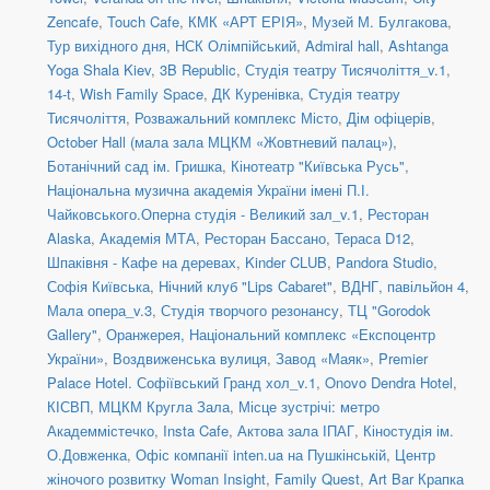
Zencafe
,
Touch Cafe
,
КМК «АРТ ЕРІЯ»
,
Музей М. Булгакова
,
Тур вихідного дня
,
НСК Олімпійський
,
Admiral hall
,
Ashtanga
Yoga Shala Kiev
,
3B Republic
,
Студія театру Тисячоліття_v.1
,
14-t
,
Wish Family Space
,
ДК Куренівка
,
Студія театру
Тисячоліття
,
Розважальний комплекс Місто
,
Дім офіцерів
,
October Hall (мала зала МЦКМ «Жовтневий палац»)
,
Ботанічний сад ім. Гришка
,
Кінотеатр "Київська Русь"
,
Національна музична академія України імені П.І.
Чайковського.Оперна студія - Великий зал_v.1
,
Ресторан
Alaska
,
Академія МТА
,
Ресторан Бассано
,
Тераса D12
,
Шпаківня - Кафе на деревах
,
Kinder CLUB
,
Pandora Studio
,
Софія Київська
,
Нічний клуб "Lips Cabaret"
,
ВДНГ, павільйон 4
,
Мала опера_v.3
,
Студія творчого резонансу
,
ТЦ "Gorodok
Gallery"
,
Оранжерея, Національний комплекс «Експоцентр
України»
,
Воздвиженська вулиця
,
Завод «Маяк»
,
Premier
Palace Hotel. Софіївський Гранд хол_v.1
,
Onovo Dendra Hotel
,
КІСВП
,
МЦКМ Кругла Зала
,
Місце зустрічі: метро
Академмістечко
,
Insta Cafe
,
Актова зала ІПАГ
,
Кіностудія ім.
О.Довженка
,
Офіс компанії inten.ua на Пушкінській
,
Центр
жіночого розвитку Woman Insight
,
Family Quest
,
Art Bar Крапка