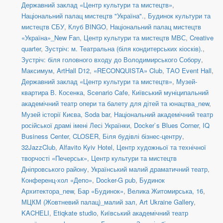
Державний заклад «Центр культури та мистецтв»
,
Національний палац мистецтв "Україна".
,
Будинок культури та
мистецтв СБУ
,
Клуб BINGO
,
Національний палац мистецтв
«Україна»_New Fan
,
Центр культури та мистецтв МВС
,
Creative
quarter
,
Зустріч: м. Театральна (біля кондитерських кіосків).
,
Зустріч: біля головного входу до Володимирського Собору
,
Максимум
,
ArtHall D12
,
«RECONQUISTA» Club
,
ТАО Event Hall
,
Державний заклад «Центр культури та мистецтв»
,
Музей-
квартира В. Косенка
,
Scenario Cafe
,
Київський муніципальний
академічний театр опери та балету для дітей та юнацтва_new
,
Музей історії Києва
,
Soda bar
,
Національний академічний театр
російської драмі імені Лесі Українки
,
Docker`s Blues Corner
,
IQ
Business Center
,
CLOSER
,
Біля будівлі бізнес-центру
,
32JazzClub
,
Alfavito Kyiv Hotel
,
Центр художньої та технічної
творчості «Печерськ»
,
Центр культури та мистецтв
Дніпровського району
,
Український малий драматичний театр
,
Конференц-хол «Депо»
,
Docker-G pub
,
Будинок
Архитектора_new
,
Бар «Будинок»
,
Велика Житомирська, 16
,
МЦКМ (Жовтневий палац)_малий зал
,
Art Ukraine Gallery
,
KACHELI
,
Etiqkate studio
,
Київський академічний театр