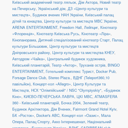
Київський академічний театр ляльок
,
Дім Актора
,
Новий театр
на Печерську
,
Український дім
,
ДЗ «Центр культури та
мистецтв»
,
Будинок вчених НАН України
,
Київський палац
дітей та юнацтва
,
Центр культури та мистецтв МВС України
,
ARENA ENTERTAINMENT
,
Freedom Hall
,
Лейпциг
,
Кінотеатр
«Флоренція»
,
Кінотеатр Київська Русь
,
Кінотеатр «Ліра»
,
Кінопанорама
,
Дитячий спеціалізований кінотеатр Старт
,
Палац
культури Більшовик
,
Центр культури та мистецтв
Дніпровського району
,
Центр культури та мистецтва КНЕУ
,
Автодром «Чайка»
,
Центральний будинок художника
,
Київський планетарій
,
Театр «Актор»
,
Труханів острів
,
BINGO
ENTERTAINMENT
,
Готельний комплекс Турист
,
Docker Pub
,
Forsage Dance Club
,
Stereo Plaza.
,
ВДНГ (Teleport360,10
павільйон)
,
Концерт-хол «Allegro»
,
Центр Культури та
Мистецтв
,
НСК "Олімпійський" / NSC "Olympiyskiy"
,
«Будинок
Кіно»
,
КИЄВО-ПЕЧЕРСЬКА ЛАВРА
,
ЦКІ МВС
,
ATMASFERA
360 - Київський планетарій
,
Бочка 2004
,
Зелений театр
,
Будинок Архітектора
,
Дім Вчених
,
Fairmont Grand Hotel Kyiv
,
БК «Росток»
,
Docker's ABC
,
Концерт-хол «Оазис»
,
Мала
Опера
,
Палац Спорту
,
Акко Інтернешенал
,
Національний
комплекс «Експоцентр України» ВДНГ
,
CARIBBEAN club
,