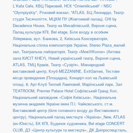
L`Kafa Cafe
,
КВЦ Парковий
,
НСК "Олімпійський" / NSC
"Olympiyskiy"
,
Річковий вокзал
,
''ATLAS
,
БЦ Леонардо
,
Театр-
студія Тисячоліття
,
МЦКМ ПУ (Жовтневий палац)
,
CHI by
Decadence House
,
Театр на Михайлівській, Верхня сцена
,
Палац культури КПІ
,
Bel etage
,
Біля входу в особняк
Лібермана, вул. Банкова, 2
,
Київська Консерваторія
,
Національна спілка композиторів України
,
Stereo Plaza_малий
зал
,
Театральна лабораторія
,
Театр «МежIIIКолон» (Актова
зала КИСІТ КНЕУ)
,
Новий український театр, Верхня сцена
,
ATLAS
,
ТМЦ Краків
,
Театр «Сузір'я»
,
Міжнародний
виставковий центр
,
Клуб MEZZANINE
,
ExitGames
,
Тестове
місце проведення (Площадка)
,
Концерт-хол на Львівській
площі, 8
,
Арт-Клуб Теплий Ламповий
,
Маріїнський парк
,
Зал
TEATROOM
,
Premier Palace Hotel Софіївський Гранд Хол
,
Національний заповідник «Софія Київська»
,
Національна
музична академія України імені П.І. Чайковського
,
ст.м.
Виставковий центр (біля головного входу до Виставкового
центру)
,
Національний палац мистецтв «Україна»_New
,
ATLAS
(ex-Юність)
,
БК КПІ
,
Будинок художника
,
Bel etage CONCERT
CLUB
,
ДЗ «Центр культури та мистецтв»
,
ДK Дніпроспецсталь
,