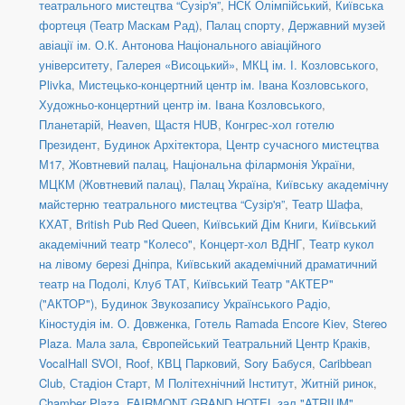
театрального мистецтва “Сузір'я”
,
НСК Олімпійський
,
Київська
фортеця (Театр Маскам Рад)
,
Палац спорту
,
Державний музей
авіації ім. О.К. Антонова Національного авіаційного
університету
,
Галерея «Висоцький»
,
МКЦ ім. І. Козловського
,
Plivka
,
Мистецько-концертний центр ім. Івана Козловського
,
Художньо-концертний центр ім. Івана Козловського
,
Планетарій
,
Heaven
,
Щастя HUB
,
Конгрес-хол готелю
Президент
,
Будинок Архітектора
,
Центр сучасного мистецтва
М17
,
Жовтневий палац
,
Національна філармонія України
,
МЦКМ (Жовтневий палац)
,
Палац Україна
,
Київську академічну
майстерню театрального мистецтва “Сузір'я”
,
Театр Шафа
,
КХАТ
,
British Pub Red Queen
,
Київський Дім Книги
,
Київський
академічний театр "Колесо"
,
Концерт-хол ВДНГ
,
Театр кукол
на лівому березі Дніпра
,
Київський академічний драматичний
театр на Подолі
,
Клуб ТАТ
,
Київський Театр "АКТЕР"
("АКТОР")
,
Будинок Звукозапису Українського Радіо
,
Кіностудія ім. О. Довженка
,
Готель Ramada Encore Kiev
,
Stereo
Plaza. Мала зала
,
Європейський Театральний Центр Краків
,
VocalHall SVOI
,
Roof
,
КВЦ Парковий
,
Sory Бабуся
,
Caribbean
Club
,
Стадіон Старт
,
М Політехнічний Інститут
,
Житній ринок
,
Chamber Plaza
,
FAIRMONT GRAND HOTEL зал "ATRIUM"
,