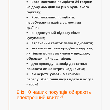
його можливо придбати 24 години
на добу 365 днів на рік з будь-якого
гаджету;
його можливо придбати,
перебуваючи навіть за межами
країни;
він доступний відразу після
купування;
втрачений квиток легко відновити;
квитки можливо придбати відразу,
як тільки вони з'явилися у продажу,
обравши найкращі місця;
для проходу на захід достатньо
показати лише штрих-код квитка;
ви берете участь в економії
паперу, зберіганні лісу і йдете в ногу з
часом!
9 із 10 наших покупців обирають
електронний квиток!