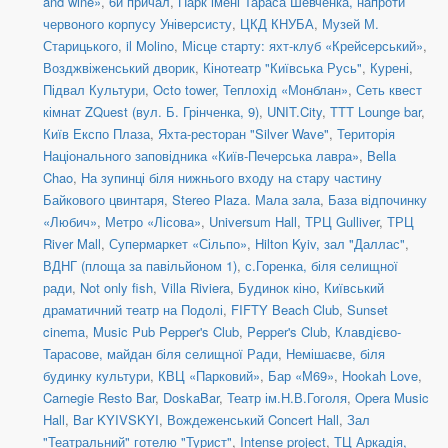
and wine»
,
6й причал
,
Парк імені Тараса Шевченка, напроти
червоного корпусу Універсисту
,
ЦКД КНУБА
,
Музей М.
Старицького
,
il Molino
,
Місце старту: яхт-клуб «Крейсерський»
,
Возджвіженський дворик
,
Кінотеатр "Київська Русь"
,
Курені
,
Підвал Культури
,
Octo tower
,
Теплохід «Монблан»
,
Сеть квест
кімнат ZQuest (вул. Б. Грінченка, 9)
,
UNIT.City
,
TTT Lounge bar
,
Київ Експо Плаза
,
Яхта-ресторан "Silver Wave"
,
Територія
Національного заповідника «Київ-Печерська лавра»
,
Bella
Chao
,
На зупинці біля нижнього входу на стару частину
Байкового цвинтаря
,
Stereo Plaza. Мала зала
,
База відпочинку
«Любич»
,
Метро «Лісова»
,
Universum Hall
,
ТРЦ Gulliver
,
ТРЦ
River Mall
,
Супермаркет «Сільпо»
,
Hilton Kyiv, зал "Даллас"
,
ВДНГ (площа за павільйоном 1)
,
с.Горенка, біля селищної
ради
,
Not only fish
,
Villa Riviera
,
Будинок кіно
,
Київський
драматичний театр на Подолі
,
FIFTY Beach Club
,
Sunset
cinema
,
Music Pub Pepper's Club
,
Pepper's Club
,
Клавдієво-
Тарасове, майдан біля селищної Ради
,
Немішаєве, біля
будинку культури
,
КВЦ «Парковий»
,
Бар «М69»
,
Hookah Love
,
Carnegie Resto Bar
,
DoskaBar
,
Театр ім.Н.В.Гоголя
,
Opera Music
Hall
,
Bar KYIVSKYI
,
Вождеженський Concert Hall
,
Зал
"Театральний" готелю "Турист"
,
Intense project
,
ТЦ Аркадія,