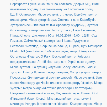
Перехрестя Пушкінської та Льва Толстого (Дворик БЦ)
,
Біля
пам'ятника Богдану Хмельницькому на Софійській площі
,
ВДНГ Оранжерея
,
Місце зустрічі: ст. метро Відубичі, центр
платформи
,
Місце зустрічі: вул. Хорива, 4 біля КафеБутік
,
Зустрічаємось біля пам'ятника Ярославу Мудрому.
,
Зустріч
біля виходу з метро на вул. Інститутська.
,
Парк Перемоги
,
Палац Спорту_Дискотека 90-х_16.02.2019 19:00
,
ВДНГ, Сад
Гамаков
,
Олімпійський коледж імені Івана Піддубного
,
Ресторан Листопад
,
Софіївська площа
,
L8 park
,
Kyiv Metropolis
Music Hall (зал Київської обласної ради, метро Печерська)
,
Остановка «Пошта»
,
X-Park
,
Весловий центр
,
Київська
водогрязелікарня
,
Літній кінотеатр біля Українського дому
,
Місце зустрічі: на зупинці «Вулиця Болсуновських»
,
Місце
зустрічі: Площа Франка, перед театром
,
Місце зустрічі: метро
Печерська, біля виходу зі скляних дверей
,
Місце зустрічі: біля
колон біля входу до Національного експоцентру України
,
Місце
зустрічі: метро Академмістечко (посередині платформи)
,
Південний залізничний вокзал
,
Південний Берег Києва
,
ЮБК
(Південний берег Києва)
,
Міжнародний центр культури і
мистецтв Федерації профспілок України_Камерна сцена
,
Місце