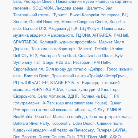
Leto
,
Ресторан Queen
,
Національний музей «Київська картинна
галерея»
,
SOLOMON
,
Льодова арена «Шалетт»
,
Зал
Театральний готель "Турист"
,
Бьюті-Коворкінг Yourspace
,
БЦ
Senator
,
Gemini Roastery
,
Mercure Congress Centre
,
Sungrilla
club
,
Всі свої D12
,
Академія ДТЕК
,
БЦ Форум
,
Національна
музична академія Чайковського
,
ТЦ DN8
,
ARTAREA
,
PM.Hall
,
SPARTABOX
,
Колишній будинок профспілок
,
Маркет Молл
Даринок
,
Театральна лабораторія "Маска"
,
Deloitte Ukraine
,
Unit City B12
,
Ресторан Vino Grad
,
Creative Lab Obraz
,
Kyiv
Symphony Hall
,
Stage
,
P2B Bar
,
Ресторан «PM Hall»
,
Європейська пл. Біля входу до готелю «Дніпро»
,
Голосіївський
парк
,
Barman Dictat
,
Тренінговий центр «ТрейдМайстерГруп»
,
РЦ БЛОКБАСТЕР
,
STAGE KYIV
,
м. Вирлиця
,
Готельний
комплекс «БРАТИСЛАВА»
,
Палац культури КПІ ім. Ігоря
Сікорського
,
Село Мотижин
,
ВДНГ, Поляна на ВДНГ
,
РК
"Ультрамарин"
,
X-Park (бар #nestoinameste House)
,
Queen
,
Ресторанно-готельний комплекс «Краків»
,
G-Sky
,
PMHUB
,
RealMatrix
,
Doca bar
,
Мамаєва слобода
,
Кінотеатр Братислава
,
Bakkara River Party
,
Kooperativ
,
Eden Beach
,
Співоче поле
,
Київський академічний театр на Печерську
,
Галерея LAVRA
,
Don Peppino
,
Queen Country Club
,
ТРЦ "River Mall"
,
АККО