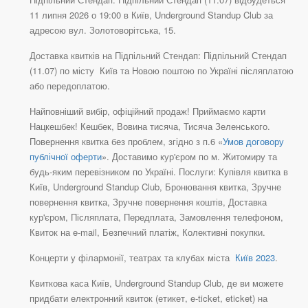
11 липня 2026 о 19:00 в Київ, Underground Standup Club за
адресою вул. Золотоворітська, 15.
Доставка квитків на Підпільний Стендап: Підпільний Стендап
(11.07) по місту Київ та Новою поштою по Україні післяплатою
або передоплатою.
Найповніший вибір, офіційний продаж! Приймаємо карти
Нацкешбек! Кешбек, Вовина тисяча, Тисяча Зеленського.
Повернення квитка без проблем, згідно з п.6 «
Умов договору
публічної оферти
». Доставимо кур'єром по м. Житомиру та
будь-яким перевізником по Україні. Послуги: Купівля квитка в
Київ, Underground Standup Club, Бронювання квитка, Зручне
повернення квитка, Зручне повернення коштів, Доставка
кур'єром, Післяплата, Передплата, Замовлення телефоном,
Квиток на e-mail, Безпечний платіж, Колективні покупки.
Концерти у філармонії, театрах та клубах міста
Київ 2023
.
Квиткова каса Київ, Underground Standup Club, де ви можете
придбати електронний квиток (етикет, e-ticket, eticket) на