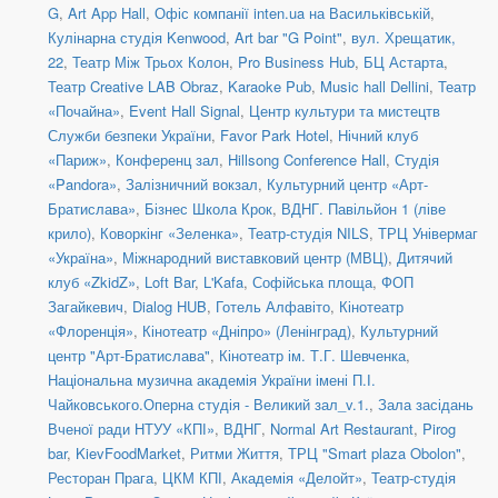
G
,
Art App Hall
,
Офіс компанії inten.ua на Васильківській
,
Кулінарна студія Kenwood
,
Art bar "G Point"
,
вул. Хрещатик,
22
,
Театр Між Трьох Колон
,
Pro Business Hub
,
БЦ Астарта
,
Театр Creative LAB Obraz
,
Karaoke Pub
,
Music hall Dellini
,
Театр
«Почайна»
,
Event Hall Signal
,
Центр культури та мистецтв
Служби безпеки України
,
Favor Park Hotel
,
Нічний клуб
«Париж»
,
Конференц зал
,
Hillsong Conference Hall
,
Студія
«Pandora»
,
Залізничний вокзал
,
Культурний центр «Арт-
Братислава»
,
Бізнес Школа Крок
,
ВДНГ. Павільйон 1 (ліве
крило)
,
Коворкінг «Зеленка»
,
Театр-студія NILS
,
ТРЦ Універмаг
«Україна»
,
Міжнародний виставковий центр (МВЦ)
,
Дитячий
клуб «ZkidZ»
,
Loft Bar
,
L'Kafa
,
Софійська площа
,
ФОП
Загайкевич
,
Dialog HUB
,
Готель Алфавіто
,
Кінотеатр
«Флоренція»
,
Кінотеатр «Дніпро» (Ленінград)
,
Культурний
центр "Арт-Братислава"
,
Кінотеатр ім. Т.Г. Шевченка
,
Національна музична академія України імені П.І.
Чайковського.Оперна студія - Великий зал_v.1.
,
Зала засідань
Вченої ради НТУУ «КПІ»
,
ВДНГ
,
Normal Art Restaurant
,
Pirog
bar
,
KievFoodMarket
,
Ритми Життя
,
ТРЦ "Smart plaza Obolon"
,
Ресторан Прага
,
ЦКМ КПІ
,
Академія «Делойт»
,
Театр-студія