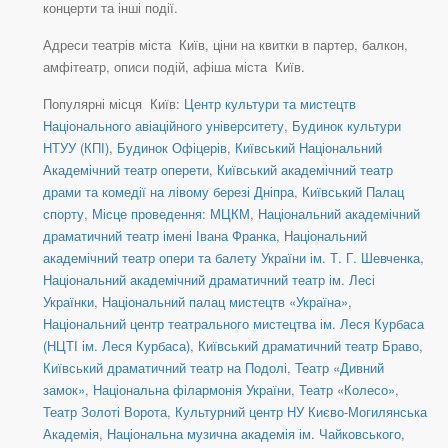
концерти та інші події.
Адреси театрів міста Київ, ціни на квитки в партер, балкон,
амфітеатр, описи подій, афіша міста Київ.
Популярні місця Київ:
Центр культури та мистецтв
Національного авіаційного університету
,
Будинок культури
НТУУ (КПІ)
,
Будинок Офіцерів
,
Київський Національний
Академічний театр оперети
,
Київський академічний театр
драми та комедії на лівому березі Дніпра
,
Київський Палац
спорту
,
Місце проведення: МЦКМ
,
Національний академічний
драматичний театр імені Івана Франка
,
Національний
академічний театр опери та балету України ім. Т. Г. Шевченка
,
Національний академічний драматичний театр ім. Лесі
Українки
,
Національний палац мистецтв «Україна»
,
Національний центр театрального мистецтва ім. Леся Курбаса
(НЦТІ ім. Леся Курбаса)
,
Київський драматичний театр Браво
,
Київський драматичний театр на Подолі
,
Театр «Дивний
замок»
,
Національна філармонія України
,
Театр «Колесо»
,
Театр Золоті Ворота
,
Культурний центр НУ Києво-Могилянська
Академія
,
Національна музична академія ім. Чайковського
,