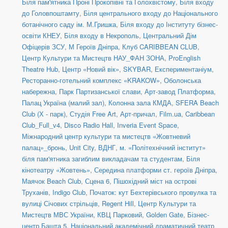
Біля пам'ятника Проні Прокопівні та Голохвістому
,
Біля входу
до Головпоштамту
,
Біля центрального входу до Національного
ботанічного саду ім. М.Гришка
,
Біля входу до Інституту бізнес-
освіти КНЕУ
,
Біля входу в Некрополь
,
Центральний Дім
Офіцерів ЗСУ
,
М Героїв Дніпра
,
Клуб CARIBBEAN CLUB
,
Центр Культури та Мистецтв НАУ_ФАН ЗОНА
,
ProEnglish
Theatre Hub
,
Центр «Новий вік»
,
SKYBAR
,
Експериментаніум
,
Ресторанно-готельний комплекс «KRAKOW»
,
Оболонська
набережна
,
Парк Партизанської слави
,
Арт-завод Платформа
,
Палац Україна (малий зал)
,
Колонна зала КМДА
,
SFERA Beach
Club (Х - парк)
,
Студія Free Art
,
Арт-причал
,
Film.ua
,
Caribbean
Club_Full_v4
,
Disco Radio Hall
,
Inveria Event Space
,
Міжнародний центр культури та мистецтв «Жовтневий
палац»_бронь
,
Unit Сity
,
ВДНГ
,
м. «Політехнічний інститут»
біля пам'ятника загиблим викладачам та студентам
,
Біля
кінотеатру «Жовтень»
,
Середина платформи ст. героїв Дніпра
,
Маячок Beach Club
,
Сцена 6
,
Пішохідний міст на острові
Труханів
,
Indigo Club
,
Початок: кут Бехтерівського провулка та
вулиці Січових стрільців
,
Regent Hill
,
Центр Культури та
Мистецтв МВС України
,
КВЦ Парковий
,
Golden Gate
,
Бізнес-
центр Башта 5
,
Національний академічний драматичний театр