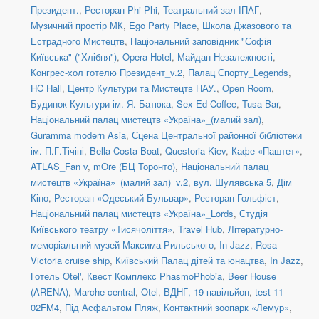
Президент.
,
Ресторан Phi-Phi
,
Театральний зал ІПАГ
,
Музичний простір МК
,
Ego Party Place
,
Школа Джазового та
Естрадного Мистецтв
,
Національний заповідник "Софія
Київська" ("Хлібня")
,
Opera Hotel
,
Майдан Незалежності
,
Конгрес-хол готелю Президент_v.2
,
Палац Спорту_Legends
,
HC Hall
,
Центр Культури та Мистецтв НАУ.
,
Open Room
,
Будинок Культури ім. Я. Батюка
,
Sex Ed Coffee
,
Tusa Bar
,
Національний палац мистецтв «Україна»_(малий зал)
,
Guramma modern Asia
,
Сцена Центральної районної бібліотеки
ім. П.Г.Тічіні
,
Bella Costa Boat
,
Questoria Kiev
,
Кафе «Паштет»
,
ATLAS_Fan v
,
mOre (БЦ Торонто)
,
Національний палац
мистецтв «Україна»_(малий зал)_v.2
,
вул. Шулявська 5
,
Дім
Кіно
,
Ресторан «Одеський Бульвар»
,
Ресторан Гольфіст
,
Національний палац мистецтв «Україна»_Lords
,
Студія
Київського театру «Тисячоліття»
,
Travel Hub
,
Літературно-
меморіальний музей Максима Рильського
,
In-Jazz
,
Rosa
Victoria cruise ship
,
Київський Палац дітей та юнацтва
,
In Jazz
,
Готель Otel'
,
Квест Комплекс PhasmoPhobia
,
Beer House
(ARENA)
,
Marche central
,
Otel
,
ВДНГ, 19 павільйон
,
test-11-
02FM4
,
Під Асфальтом Пляж
,
Контактний зоопарк «Лемур»
,