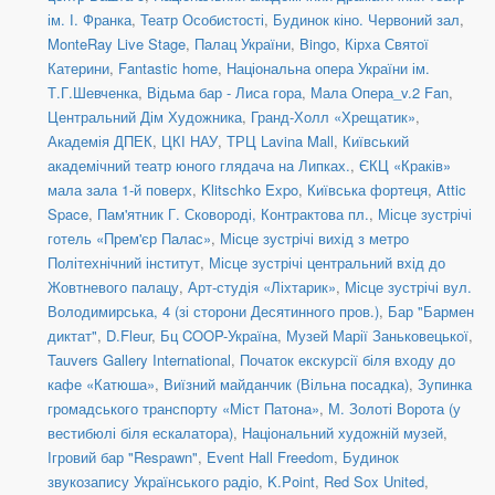
ім. І. Франка
,
Театр Особистості
,
Будинок кіно. Червоний зал
,
MonteRay Live Stage
,
Палац України
,
Bingo
,
Кірха Святої
Катерини
,
Fantastic home
,
Національна опера України ім.
Т.Г.Шевченка
,
Відьма бар - Лиса гора
,
Мала Опера_v.2 Fan
,
Центральний Дім Художника
,
Гранд-Холл «Хрещатик»
,
Академія ДПЕК
,
ЦКІ НАУ
,
ТРЦ Lavina Mall
,
Київський
академічний театр юного глядача на Липках.
,
ЄКЦ «Краків»
мала зала 1-й поверх
,
Klitschko Expo
,
Київська фортеця
,
Attic
Space
,
Пам'ятник Г. Сковороді, Контрактова пл.
,
Місце зустрічі
готель «Прем'єр Палас»
,
Місце зустрічі вихід з метро
Політехнічний інститут
,
Місце зустрічі центральний вхід до
Жовтневого палацу
,
Арт-студія «Ліхтарик»
,
Місце зустрічі вул.
Володимирська, 4 (зі сторони Десятинного пров.)
,
Бар "Бармен
диктат"
,
D.Fleur
,
Бц COOP-Україна
,
Музей Марії Заньковецької
,
Tauvers Gallery International
,
Початок екскурсії біля входу до
кафе «Катюша»
,
Виїзний майданчик (Вільна посадка)
,
Зупинка
громадського транспорту «Міст Патона»
,
М. Золоті Ворота (у
вестибюлі біля ескалатора)
,
Національний художній музей
,
Ігровий бар "Respawn"
,
Event Hall Freedom
,
Будинок
звукозапису Українського радіо
,
K.Point
,
Red Sox United
,