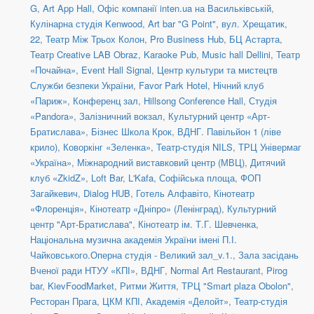
G
,
Art App Hall
,
Офіс компанії inten.ua на Васильківській
,
Кулінарна студія Kenwood
,
Art bar "G Point"
,
вул. Хрещатик,
22
,
Театр Між Трьох Колон
,
Pro Business Hub
,
БЦ Астарта
,
Театр Creative LAB Obraz
,
Karaoke Pub
,
Music hall Dellini
,
Театр
«Почайна»
,
Event Hall Signal
,
Центр культури та мистецтв
Служби безпеки України
,
Favor Park Hotel
,
Нічний клуб
«Париж»
,
Конференц зал
,
Hillsong Conference Hall
,
Студія
«Pandora»
,
Залізничний вокзал
,
Культурний центр «Арт-
Братислава»
,
Бізнес Школа Крок
,
ВДНГ. Павільйон 1 (ліве
крило)
,
Коворкінг «Зеленка»
,
Театр-студія NILS
,
ТРЦ Універмаг
«Україна»
,
Міжнародний виставковий центр (МВЦ)
,
Дитячий
клуб «ZkidZ»
,
Loft Bar
,
L'Kafa
,
Софійська площа
,
ФОП
Загайкевич
,
Dialog HUB
,
Готель Алфавіто
,
Кінотеатр
«Флоренція»
,
Кінотеатр «Дніпро» (Ленінград)
,
Культурний
центр "Арт-Братислава"
,
Кінотеатр ім. Т.Г. Шевченка
,
Національна музична академія України імені П.І.
Чайковського.Оперна студія - Великий зал_v.1.
,
Зала засідань
Вченої ради НТУУ «КПІ»
,
ВДНГ
,
Normal Art Restaurant
,
Pirog
bar
,
KievFoodMarket
,
Ритми Життя
,
ТРЦ "Smart plaza Obolon"
,
Ресторан Прага
,
ЦКМ КПІ
,
Академія «Делойт»
,
Театр-студія