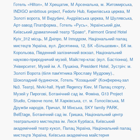
Готель «Hilton»
,
М Хрещатик
,
М Арсенальна
,
м. Житомирська
,
INDIGO ambitious project
,
Fedoriv Hub
,
Кирилівська церква
,
М
Золоті ворота
,
М Видубичі
,
Андріївська церква
,
М Шулявська
,
Арт-завод Платформа.
,
Готель «Русь»
,
Український дім
,
Київський драматичний театр "Браво"
,
Fairmont Grand Hotel
Kyiv_312 місць
,
М Дніпро
,
М Іпподром
,
Національний палац
мистецтв Україна
,
вул. Десятинна, 12
,
БК «Більшовик»
,
БК ім.
Корольова
,
Південний залізничний вокзал
,
Національний
науково-природничий музей
,
Майстер-клас (вул. Бастіонна)
,
М
Університет
,
Музей ім. А. Пушкіна
,
President Hotel
,
Зустріч: м.
Золоті Ворота (біля пам'ятника Ярославу Мудрому).
,
Шоколадний будиночок
,
Готель "Козацький" (Конференц-зал
№3. Театр)
,
Nivki-hall
,
Hyatt Regency Kiev
,
М Палац спорту
,
Музей у Пирогові
,
Ботанічний сад ім. Фоміна
,
G13 Project
Studio
,
Співоче поле
,
М Харківська
,
ст. м. Голосіївська
,
М
Дружби народів
,
Причал
,
М Мінська
,
SKY family PARK
,
BelEtage
,
Ботанічний сад ім. Гришка
,
Національний центр
театрального мистецтва ім. Леся Курбаса
,
Київський
академічний театр кукол
,
Палац Україна
,
Національний палац
мистецтв Україна
,
Київська академічна майстерня