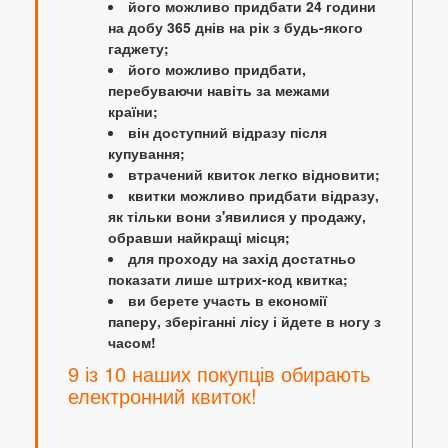
його можливо придбати 24 години
на добу 365 днів на рік з будь-якого
гаджету;
його можливо придбати,
перебуваючи навіть за межами
країни;
він доступний відразу після
купування;
втрачений квиток легко відновити;
квитки можливо придбати відразу,
як тільки вони з'явилися у продажу,
обравши найкращі місця;
для проходу на захід достатньо
показати лише штрих-код квитка;
ви берете участь в економії
паперу, зберіганні лісу і йдете в ногу з
часом!
9 із 10 наших покупців обирають
електронний квиток!