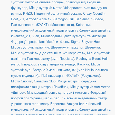
зустрічі: метро «Поштова площа», праворуч від входу на
фунікулер
,
Місце зустрічі: метро Університет, біля виходу на
вулиці
,
KNZS
,
Південний залізничний вокзал
,
Crazy Quentin
,
Roof_v.1
,
Арт-бар Арка 12
,
Samogon Grill Bar
,
Just in Space
,
Паб-пивоварня «КУЛЬТ» (Маяковського)
,
Київський
муніципальний академічний театр опери та балету для дітей та
юнацтва_v.1
,
Vian
,
Міжнародний центр культури та мистецтв
Федерації профспілок України_бронь
,
Sigma Bleyzer Hub
,
Місце зустрічі: пам'ятник Шевченку у парку ім. Шевченка
,
Місце зустрічі: вхід до станції м. «Університет»
,
Місце зустрічі:
пам'ятник Паніковському (вул. Прорізна)
,
Pochayna Event Hall
,
метро Іпподром, вихід з метро на вулицю Касіяна
,
Місце
зустрічі: вул. Богдана Хмельницького, 37 (біля Національного
музею медицини).
,
Паб-пивоварня «КУЛЬТ» (Ревуцького)
,
Місто Спорту
,
Canadian Club
,
Місце зустрічі: середина
платформи станції метро «Почайна»
,
Місце зустрічі: хол метро
«Дніпро»
,
Міжнародний центр культури і мистецтв Федерації
профспілок України_малий зал
,
Київський академічний театр
українського фольклору Берегиня
,
Amigos bar
,
Київський
муніципальний академічний театр опери та балету для дітей та
юнацтва
,
Причал №7
,
Національний Палац мистецтв «Україна»