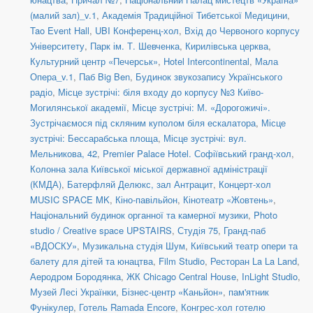
(малий зал)_v.1
,
Академія Традиційної Тибетської Медицини
,
Tao Event Hall
,
UBI Конференц-хол
,
Вхід до Червоного корпусу
Університету
,
Парк ім. Т. Шевченка
,
Кирилівська церква
,
Культурний центр «Печерськ»
,
Hotel Intercontinental
,
Мала
Опера_v.1
,
Паб Big Ben
,
Будинок звукозапису Українського
радіо
,
Місце зустрічі: біля входу до корпусу №3 Київо-
Могилянської академії
,
Місце зустрічі: М. «Дорогожичі».
Зустрічаємося під скляним куполом біля ескалатора
,
Місце
зустрічі: Бессарабська площа
,
Місце зустрічі: вул.
Мельникова, 42
,
Premier Palace Hotel. Софіївський гранд-хол
,
Колонна зала Київської міської державної адміністрації
(КМДА)
,
Батерфляй Делюкс, зал Антрацит
,
Концерт-хол
MUSIC SPACE MK
,
Кіно-павільйон
,
Кінотеатр «Жовтень»
,
Національний будинок органної та камерної музики
,
Photo
studio / Creative space UPSTAIRS
,
Студія 75
,
Гранд-паб
«ВДОСКУ»
,
Музикальна студія Шум
,
Київський театр опери та
балету для дітей та юнацтва
,
Film Studio
,
Ресторан La La Land
,
Аеродром Бородянка
,
ЖК Chicago Central House
,
InLight Studio
,
Музей Лесі Українки
,
Бізнес-центр «Каньйон»
,
пам'ятник
Фунікулер
,
Готель Ramada Encore
,
Конгрес-хол готелю