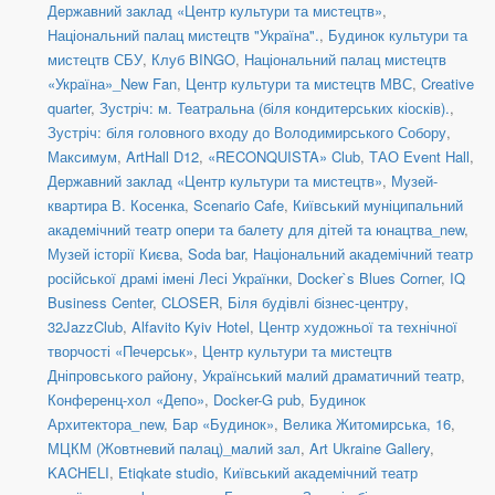
Державний заклад «Центр культури та мистецтв»
,
Національний палац мистецтв "Україна".
,
Будинок культури та
мистецтв СБУ
,
Клуб BINGO
,
Національний палац мистецтв
«Україна»_New Fan
,
Центр культури та мистецтв МВС
,
Creative
quarter
,
Зустріч: м. Театральна (біля кондитерських кіосків).
,
Зустріч: біля головного входу до Володимирського Собору
,
Максимум
,
ArtHall D12
,
«RECONQUISTA» Club
,
ТАО Event Hall
,
Державний заклад «Центр культури та мистецтв»
,
Музей-
квартира В. Косенка
,
Scenario Cafe
,
Київський муніципальний
академічний театр опери та балету для дітей та юнацтва_new
,
Музей історії Києва
,
Soda bar
,
Національний академічний театр
російської драмі імені Лесі Українки
,
Docker`s Blues Corner
,
IQ
Business Center
,
CLOSER
,
Біля будівлі бізнес-центру
,
32JazzClub
,
Alfavito Kyiv Hotel
,
Центр художньої та технічної
творчості «Печерськ»
,
Центр культури та мистецтв
Дніпровського району
,
Український малий драматичний театр
,
Конференц-хол «Депо»
,
Docker-G pub
,
Будинок
Архитектора_new
,
Бар «Будинок»
,
Велика Житомирська, 16
,
МЦКМ (Жовтневий палац)_малий зал
,
Art Ukraine Gallery
,
KACHELI
,
Etiqkate studio
,
Київський академічний театр