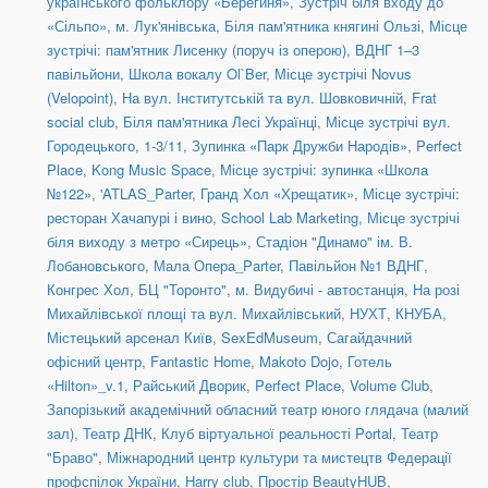
українського фольклору «Берегиня»
,
Зустріч біля входу до
«Сільпо», м. Лук'янівська
,
Біля пам'ятника княгині Ользі
,
Місце
зустрічі: пам'ятник Лисенку (поруч із оперою)
,
ВДНГ 1–3
павільйони
,
Школа вокалу Ol`Ber
,
Місце зустрічі Novus
(Velopoint)
,
На вул. Інститутській та вул. Шовковичній
,
Frat
social сlub
,
Біля пам'ятника Лесі Українці
,
Місце зустрічі вул.
Городецького, 1-3/11
,
Зупинка «Парк Дружби Народів»
,
Perfect
Place
,
Kong Music Space
,
Місце зустрічі: зупинка «Школа
№122»
,
'ATLAS_Parter
,
Гранд Хол «Хрещатик»
,
Місце зустрічі:
ресторан Хачапурі і вино
,
School Lab Marketing
,
Місце зустрічі
біля виходу з метро «Сирець»
,
Стадіон "Динамо" ім. В.
Лобановського
,
Мала Опера_Parter
,
Павільйон №1 ВДНГ
,
Конгрес Хол
,
БЦ "Торонто"
,
м. Видубичі - автостанція
,
На розі
Михайлівської площі та вул. Михайлівський
,
НУХТ
,
КНУБА
,
Містецький арсенал Київ
,
SexEdMuseum
,
Сагайдачний
офісний центр
,
Fantastic Home
,
Makoto Dojo
,
Готель
«Hilton»_v.1
,
Райський Дворик
,
Perfect Place
,
Volume Club
,
Запорізький академічний обласний театр юного глядача (малий
зал)
,
Театр ДНК
,
Клуб віртуальної реальності Portal
,
Театр
"Браво"
,
Міжнародний центр культури та мистецтв Федерації
профспілок України
,
Harry club
,
Простір BeautyHUB
,