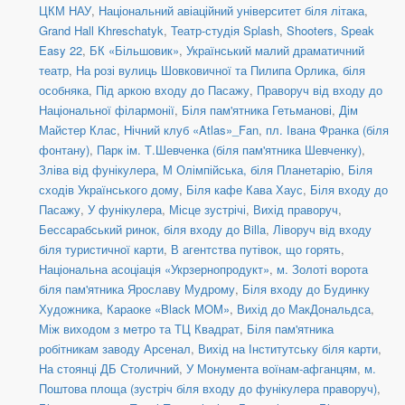
ЦКМ НАУ
,
Національний авіаційний університет біля літака
,
Grand Hall Khreschatyk
,
Театр-студія Splash
,
Shooters, Speak
Easy 22
,
БК «Більшовик»
,
Український малий драматичний
театр
,
На розі вулиць Шовковичної та Пилипа Орлика, біля
особняка
,
Під аркою входу до Пасажу
,
Праворуч від входу до
Національної філармонії
,
Біля пам'ятника Гетьманові
,
Дім
Майстер Клас
,
Нічний клуб «Atlas»_Fan
,
пл. Івана Франка (біля
фонтану)
,
Парк ім. Т.Шевченка (біля пам'ятника Шевченку)
,
Зліва від фунікулера
,
М Олімпійська, біля Планетарію
,
Біля
сходів Українського дому
,
Біля кафе Кава Хаус
,
Біля входу до
Пасажу
,
У фунікулера
,
Місце зустрічі
,
Вихід праворуч
,
Бессарабський ринок, біля входу до Billa
,
Ліворуч від входу
біля туристичної карти
,
В агентства путівок, що горять
,
Національна асоціація «Укрзернопродукт»
,
м. Золоті ворота
біля пам'ятника Ярославу Мудрому
,
Біля входу до Будинку
Художника
,
Караоке «Black MOM»
,
Вихід до МакДональдса
,
Між виходом з метро та ТЦ Квадрат
,
Біля пам'ятника
робітникам заводу Арсенал
,
Вихід на Інститутську біля карти
,
На стоянці ДБ Столичний
,
У Монумента воїнам-афганцям
,
м.
Поштова площа (зустріч біля входу до фунікулера праворуч)
,