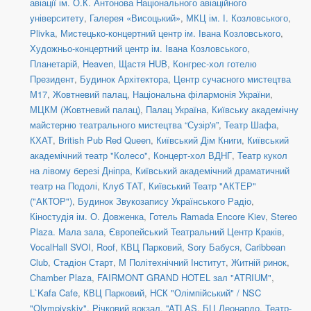
авіації ім. О.К. Антонова Національного авіаційного
університету
,
Галерея «Висоцький»
,
МКЦ ім. І. Козловського
,
Plivka
,
Мистецько-концертний центр ім. Івана Козловського
,
Художньо-концертний центр ім. Івана Козловського
,
Планетарій
,
Heaven
,
Щастя HUB
,
Конгрес-хол готелю
Президент
,
Будинок Архітектора
,
Центр сучасного мистецтва
М17
,
Жовтневий палац
,
Національна філармонія України
,
МЦКМ (Жовтневий палац)
,
Палац Україна
,
Київську академічну
майстерню театрального мистецтва “Сузір'я”
,
Театр Шафа
,
КХАТ
,
British Pub Red Queen
,
Київський Дім Книги
,
Київський
академічний театр "Колесо"
,
Концерт-хол ВДНГ
,
Театр кукол
на лівому березі Дніпра
,
Київський академічний драматичний
театр на Подолі
,
Клуб ТАТ
,
Київський Театр "АКТЕР"
("АКТОР")
,
Будинок Звукозапису Українського Радіо
,
Кіностудія ім. О. Довженка
,
Готель Ramada Encore Kiev
,
Stereo
Plaza. Мала зала
,
Європейський Театральний Центр Краків
,
VocalHall SVOI
,
Roof
,
КВЦ Парковий
,
Sory Бабуся
,
Caribbean
Club
,
Стадіон Старт
,
М Політехнічний Інститут
,
Житній ринок
,
Chamber Plaza
,
FAIRMONT GRAND HOTEL зал "ATRIUM"
,
L`Kafa Cafe
,
КВЦ Парковий
,
НСК "Олімпійський" / NSC
"Olympiyskiy"
,
Річковий вокзал
,
''ATLAS
,
БЦ Леонардо
,
Театр-