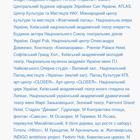
Центральний будинок офіцерів Збройних Сил України
,
ATLAS
,
Центр Культури та Мистецтв НАУ
,
Міжнародний центр
культури та мистецтв «Жовтневий палац»
,
Національна опера
України
,
Київський національний академічний театр оперетти
,
Будинок актора Національного Союзу театральних діячів
України
,
Gogol Pub
,
Національний центр Олександра
Довженко
,
Кінотеатр «Кінопанорама»
,
Premier Palace Hotel.
Софіївський Гранд Хол.
,
Київський академічний молодий
театр
,
Національна музична академія України імені П.І.
Чайковського.Оперна студія – Великий зал.
,
Національний
Палац мистецтв «Україна» (малий зал)
,
Палац Культури КПІ
,
арт-центр «CLOSER»
,
Арт-центр «CLOSER»
,
Національний
цирк України
,
Київський академічний театр юного глядача на
Липках
,
Національний український академічний драматичний
театр імені Марії Заньковецької
,
Зелений театр
,
Fairmont Grand
Hotel
,
Стадіон "Динамо"
,
Гідропарк
,
М Контрактова площа,
фонтан «Самсон»
,
М Осокорки
,
М Теремки
,
М Лісова
,
перевулок Михайлівський, 8 (біля дерева, що росте з забору)
,
Готель «Hilton»
,
М Хрещатик
,
М Арсенальна
,
м. Житомирська
,
INDIGO ambitious project
,
Fedoriv Hub
,
Кирилівська церква
,
М