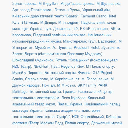
Золоті ворота
,
М Видубичі
,
Андріївська церква
,
М Шулявська
,
Арт-завод Платформа.
,
Готель «Русь»
,
Український дім
,
Київський драматичний театр "Браво"
,
Fairmont Grand Hotel
Kyiv_312 місць
,
М Дніпро
,
М Іпподром
,
Національний палац
мистецтв Україна
,
вул. Десятинна, 12
,
БК «Більшовик»
,
БК ім.
Корольова
,
Південний залізничний вокзал
,
Національний
науково-природничий музей
,
Майстер-клас (вул. Бастіонна)
,
М
Університет
,
Музей ім. А. Пушкіна
,
President Hotel
,
Зустріч: м.
Золоті Ворота (біля пам'ятника Ярославу Мудрому).
,
Шоколадний будиночок
,
Готель "Козацький" (Конференц-зал
№3. Театр)
,
Nivki-hall
,
Hyatt Regency Kiev
,
М Палац спорту
,
Музей у Пирогові
,
Ботанічний сад ім. Фоміна
,
G13 Project
Studio
,
Співоче поле
,
М Харківська
,
ст. м. Голосіївська
,
М
Дружби народів
,
Причал
,
М Мінська
,
SKY family PARK
,
BelEtage
,
Ботанічний сад ім. Гришка
,
Національний центр
театрального мистецтва ім. Леся Курбаса
,
Київський
академічний театр кукол
,
Палац Україна
,
Національний палац
мистецтв Україна
,
Київська академічна майстерня
театрального мистецтва “Сузір'я”
,
НСК Олімпійський
,
Київська
фортеця (Театр Маскам Рад)
,
Палац спорту
,
Державний музей