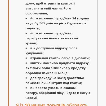
дому, щоб отримати квиток, і
витрачати свій час на його
оформлення;
його можливо придбати 24 години
на добу 365 днів на рік з будь-якого
гаджету;
його можливо придбати,
перебуваючи навіть за межами
країни;
він доступний відразу після
купування;
втрачений квиток легко відновити;
квитки можливо придбати відразу,
як тільки вони з'явилися у продажу,
обравши найкращі місця;
для проходу на захід достатньо
показати лише штрих-код квитка;
ви берете участь в економії
паперу, зберіганні лісу і йдете в ногу з
часом!
9 із 10 наших покупців обирають