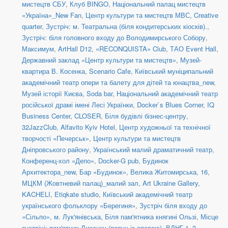
мистецтв СБУ
,
Клуб BINGO
,
Національний палац мистецтв
«Україна»_New Fan
,
Центр культури та мистецтв МВС
,
Creative
quarter
,
Зустріч: м. Театральна (біля кондитерських кіосків).
,
Зустріч: біля головного входу до Володимирського Собору
,
Максимум
,
ArtHall D12
,
«RECONQUISTA» Club
,
ТАО Event Hall
,
Державний заклад «Центр культури та мистецтв»
,
Музей-
квартира В. Косенка
,
Scenario Cafe
,
Київський муніципальний
академічний театр опери та балету для дітей та юнацтва_new
,
Музей історії Києва
,
Soda bar
,
Національний академічний театр
російської драмі імені Лесі Українки
,
Docker`s Blues Corner
,
IQ
Business Center
,
CLOSER
,
Біля будівлі бізнес-центру
,
32JazzClub
,
Alfavito Kyiv Hotel
,
Центр художньої та технічної
творчості «Печерськ»
,
Центр культури та мистецтв
Дніпровського району
,
Український малий драматичний театр
,
Конференц-хол «Депо»
,
Docker-G pub
,
Будинок
Архитектора_new
,
Бар «Будинок»
,
Велика Житомирська, 16
,
МЦКМ (Жовтневий палац)_малий зал
,
Art Ukraine Gallery
,
KACHELI
,
Etiqkate studio
,
Київський академічний театр
українського фольклору «Берегиня»
,
Зустріч біля входу до
«Сільпо», м. Лук'янівська
,
Біля пам'ятника княгині Ользі
,
Місце
зустрічі: пам'ятник Лисенку (поруч із оперою)
,
ВДНГ 1–3