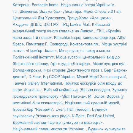
Катерини
,
Fantastic home
,
Національна опера України ім.
Т.Г.Шевченка
,
Відьма бар - Лиса гора
,
Мала Опера_v.2 Fan
,
Центральний Дім Художника
,
Гранд-Холл «Хрещатик»
,
Академія ДПЕК
,
ЦКІ НАУ
,
ТРЦ Lavina Mall
,
Київський
академічний театр юного глядача на Липках.
,
ЄКЦ «Краків»
мала зала 1-й поверх
,
Klitschko Expo
,
Київська фортеця
,
Attic
Space
,
Пам'ятник Г. Сковороді, Контрактова пл.
,
Місце зустрічі
готель «Прем'єр Палас»
,
Місце зустрічі вихід з метро
Політехнічний інститут
,
Місце зустрічі центральний вхід до
Жовтневого палацу
,
Арт-студія «Ліхтарик»
,
Місце зустрічі вул.
Володимирська, 4 (зі сторони Десятинного пров.)
,
Бар "Бармен
диктат"
,
D.Fleur
,
Бц COOP-Україна
,
Музей Марії Заньковецької
,
Tauvers Gallery International
,
Початок екскурсії біля входу до
кафе «Катюша»
,
Виїзний майданчик (Вільна посадка)
,
Зупинка
громадського транспорту «Міст Патона»
,
М. Золоті Ворота (у
вестибюлі біля ескалатора)
,
Національний художній музей
,
Ігровий бар "Respawn"
,
Event Hall Freedom
,
Будинок
звукозапису Українського радіо
,
K.Point
,
Red Sox United
,
Державний заклад «Центр культури та мистецтв»
,
Національний палац мистецтв "Україна".
,
Будинок культури та