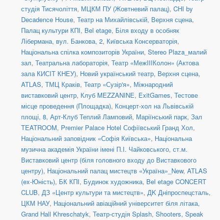
студія Тисячоліття
,
МЦКМ ПУ (Жовтневий палац)
,
CHI by
Decadence House
,
Театр на Михайлівській, Верхня сцена
,
Палац культури КПІ
,
Bel etage
,
Біля входу в особняк
Лібермана, вул. Банкова, 2
,
Київська Консерваторія
,
Національна спілка композиторів України
,
Stereo Plaza_малий
зал
,
Театральна лабораторія
,
Театр «МежIIIКолон» (Актова
зала КИСІТ КНЕУ)
,
Новий український театр, Верхня сцена
,
ATLAS
,
ТМЦ Краків
,
Театр «Сузір'я»
,
Міжнародний
виставковий центр
,
Клуб MEZZANINE
,
ExitGames
,
Тестове
місце проведення (Площадка)
,
Концерт-хол на Львівській
площі, 8
,
Арт-Клуб Теплий Ламповий
,
Маріїнський парк
,
Зал
TEATROOM
,
Premier Palace Hotel Софіївський Гранд Хол
,
Національний заповідник «Софія Київська»
,
Національна
музична академія України імені П.І. Чайковського
,
ст.м.
Виставковий центр (біля головного входу до Виставкового
центру)
,
Національний палац мистецтв «Україна»_New
,
ATLAS
(ex-Юність)
,
БК КПІ
,
Будинок художника
,
Bel etage CONCERT
CLUB
,
ДЗ «Центр культури та мистецтв»
,
ДK Дніпроспецсталь
,
ЦКМ НАУ
,
Національний авіаційний університет біля літака
,
Grand Hall Khreschatyk
,
Театр-студія Splash
,
Shooters, Speak