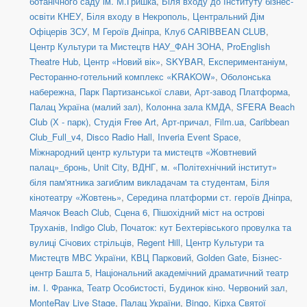
ботанічного саду ім. М.Гришка
,
Біля входу до Інституту бізнес-
освіти КНЕУ
,
Біля входу в Некрополь
,
Центральний Дім
Офіцерів ЗСУ
,
М Героїв Дніпра
,
Клуб CARIBBEAN CLUB
,
Центр Культури та Мистецтв НАУ_ФАН ЗОНА
,
ProEnglish
Theatre Hub
,
Центр «Новий вік»
,
SKYBAR
,
Експериментаніум
,
Ресторанно-готельний комплекс «KRAKOW»
,
Оболонська
набережна
,
Парк Партизанської слави
,
Арт-завод Платформа
,
Палац Україна (малий зал)
,
Колонна зала КМДА
,
SFERA Beach
Club (Х - парк)
,
Студія Free Art
,
Арт-причал
,
Film.ua
,
Caribbean
Club_Full_v4
,
Disco Radio Hall
,
Inveria Event Space
,
Міжнародний центр культури та мистецтв «Жовтневий
палац»_бронь
,
Unit Сity
,
ВДНГ
,
м. «Політехнічний інститут»
біля пам'ятника загиблим викладачам та студентам
,
Біля
кінотеатру «Жовтень»
,
Середина платформи ст. героїв Дніпра
,
Маячок Beach Club
,
Сцена 6
,
Пішохідний міст на острові
Труханів
,
Indigo Club
,
Початок: кут Бехтерівського провулка та
вулиці Січових стрільців
,
Regent Hill
,
Центр Культури та
Мистецтв МВС України
,
КВЦ Парковий
,
Golden Gate
,
Бізнес-
центр Башта 5
,
Національний академічний драматичний театр
ім. І. Франка
,
Театр Особистості
,
Будинок кіно. Червоний зал
,
MonteRay Live Stage
,
Палац України
,
Bingo
,
Кірха Святої