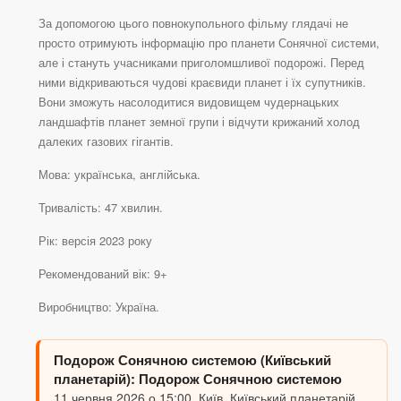
За допомогою цього повнокупольного фільму глядачі не
просто отримують інформацію про планети Сонячної системи,
але і стануть учасниками приголомшливої подорожі. Перед
ними відкриваються чудові краєвиди планет і їх супутників.
Вони зможуть насолодитися видовищем чудернацьких
ландшафтів планет земної групи і відчути крижаний холод
далеких газових гігантів.
Мова: українська, англійська.
Тривалість: 47 хвилин.
Рік: версія 2023 року
Рекомендований вік: 9+
Виробництво: Україна.
Подорож Сонячною системою (Київський
планетарій): Подорож Сонячною системою
11 червня 2026 о 15:00, Київ, Київський планетарій