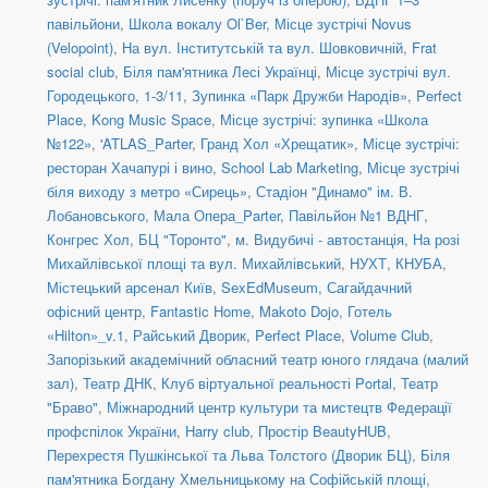
павільйони
,
Школа вокалу Ol`Ber
,
Місце зустрічі Novus
(Velopoint)
,
На вул. Інститутській та вул. Шовковичній
,
Frat
social сlub
,
Біля пам'ятника Лесі Українці
,
Місце зустрічі вул.
Городецького, 1-3/11
,
Зупинка «Парк Дружби Народів»
,
Perfect
Place
,
Kong Music Space
,
Місце зустрічі: зупинка «Школа
№122»
,
'ATLAS_Parter
,
Гранд Хол «Хрещатик»
,
Місце зустрічі:
ресторан Хачапурі і вино
,
School Lab Marketing
,
Місце зустрічі
біля виходу з метро «Сирець»
,
Стадіон "Динамо" ім. В.
Лобановського
,
Мала Опера_Parter
,
Павільйон №1 ВДНГ
,
Конгрес Хол
,
БЦ "Торонто"
,
м. Видубичі - автостанція
,
На розі
Михайлівської площі та вул. Михайлівський
,
НУХТ
,
КНУБА
,
Містецький арсенал Київ
,
SexEdMuseum
,
Сагайдачний
офісний центр
,
Fantastic Home
,
Makoto Dojo
,
Готель
«Hilton»_v.1
,
Райський Дворик
,
Perfect Place
,
Volume Club
,
Запорізький академічний обласний театр юного глядача (малий
зал)
,
Театр ДНК
,
Клуб віртуальної реальності Portal
,
Театр
"Браво"
,
Міжнародний центр культури та мистецтв Федерації
профспілок України
,
Harry club
,
Простір BeautyHUB
,
Перехрестя Пушкінської та Льва Толстого (Дворик БЦ)
,
Біля
пам'ятника Богдану Хмельницькому на Софійській площі
,