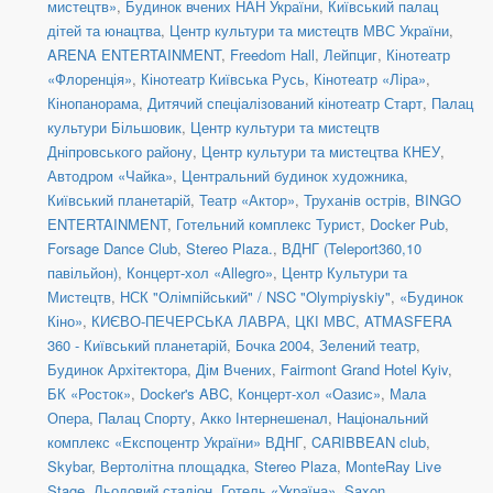
мистецтв»
,
Будинок вчених НАН України
,
Київський палац
дітей та юнацтва
,
Центр культури та мистецтв МВС України
,
ARENA ENTERTAINMENT
,
Freedom Hall
,
Лейпциг
,
Кінотеатр
«Флоренція»
,
Кінотеатр Київська Русь
,
Кінотеатр «Ліра»
,
Кінопанорама
,
Дитячий спеціалізований кінотеатр Старт
,
Палац
культури Більшовик
,
Центр культури та мистецтв
Дніпровського району
,
Центр культури та мистецтва КНЕУ
,
Автодром «Чайка»
,
Центральний будинок художника
,
Київський планетарій
,
Театр «Актор»
,
Труханів острів
,
BINGO
ENTERTAINMENT
,
Готельний комплекс Турист
,
Docker Pub
,
Forsage Dance Club
,
Stereo Plaza.
,
ВДНГ (Teleport360,10
павільйон)
,
Концерт-хол «Allegro»
,
Центр Культури та
Мистецтв
,
НСК "Олімпійський" / NSC "Olympiyskiy"
,
«Будинок
Кіно»
,
КИЄВО-ПЕЧЕРСЬКА ЛАВРА
,
ЦКІ МВС
,
ATMASFERA
360 - Київський планетарій
,
Бочка 2004
,
Зелений театр
,
Будинок Архітектора
,
Дім Вчених
,
Fairmont Grand Hotel Kyiv
,
БК «Росток»
,
Docker's ABC
,
Концерт-хол «Оазис»
,
Мала
Опера
,
Палац Спорту
,
Акко Інтернешенал
,
Національний
комплекс «Експоцентр України» ВДНГ
,
CARIBBEAN club
,
Skybar
,
Вертолітна площадка
,
Stereo Plaza
,
MonteRay Live
Stage
,
Льодовий стадіон
,
Готель «Україна»
,
Saxon
,