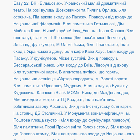
Easy 22
,
БК «Більшовик»
,
Український малий драматичний
театр
,
На розі вулиць Шовковичної та Пилипа Орлика, біля
особняка
,
Під аркою входу до Пасажу
,
Праворуч від входу до
Національної філармонії
,
Біля пам'ятника Гетьманові
,
Дім
Майстер Клас
,
Нічний клуб «Atlas»_Fan
,
пл. Івана Франка (біля
фонтану)
,
Парк ім. Т.Шевченка (біля пам'ятника Шевченку)
,
Зліва від фунікулера
,
М Олімпійська, біля Планетарію
,
Біля
сходів Українського дому
,
Біля кафе Кава Хаус
,
Біля входу до
Пасажу
,
У фунікулера
,
Місце зустрічі
,
Вихід праворуч
,
Бессарабський ринок, біля входу до Billa
,
Ліворуч від входу
біля туристичної карти
,
В агентства путівок, що горять
,
Національна асоціація «Укрзернопродукт»
,
м. Золоті ворота
біля пам'ятника Ярославу Мудрому
,
Біля входу до Будинку
Художника
,
Караоке «Black MOM»
,
Вихід до МакДональдса
,
Між виходом з метро та ТЦ Квадрат
,
Біля пам'ятника
робітникам заводу Арсенал
,
Вихід на Інститутську біля карти
,
На стоянці ДБ Столичний
,
У Монумента воїнам-афганцям
,
м.
Поштова площа (зустріч біля входу до фунікулера праворуч)
,
Біля пам'ятника Проні Прокопівні та Голохвістому
,
Біля входу
до Головпоштамту
,
Біля центрального входу до Національного