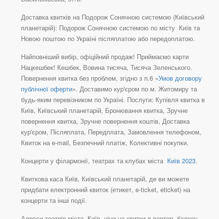
Доставка квитків на Подорож Сонячною системою (Київський
планетарій): Подорож Сонячною системою по місту Київ та
Новою поштою по Україні післяплатою або передоплатою.
Найповніший вибір, офіційний продаж! Приймаємо карти
Нацкешбек! Кешбек, Вовина тисяча, Тисяча Зеленського.
Повернення квитка без проблем, згідно з п.6 «
Умов договору
публічної оферти
». Доставимо кур'єром по м. Житомиру та
будь-яким перевізником по Україні. Послуги: Купівля квитка в
Київ, Київський планетарій, Бронювання квитка, Зручне
повернення квитка, Зручне повернення коштів, Доставка
кур'єром, Післяплата, Передплата, Замовлення телефоном,
Квиток на e-mail, Безпечний платіж, Колективні покупки.
Концерти у філармонії, театрах та клубах міста
Київ 2023
.
Квиткова каса Київ, Київський планетарій, де ви можете
придбати електронний квиток (етикет, e-ticket, eticket) на
концерти та інші події.
Адреси театрів міста Київ, ціни на квитки в партер, балкон,