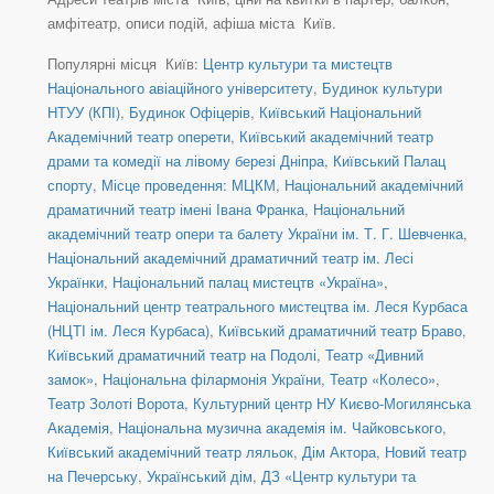
амфітеатр, описи подій, афіша міста Київ.
Популярні місця Київ:
Центр культури та мистецтв
Національного авіаційного університету
,
Будинок культури
НТУУ (КПІ)
,
Будинок Офіцерів
,
Київський Національний
Академічний театр оперети
,
Київський академічний театр
драми та комедії на лівому березі Дніпра
,
Київський Палац
спорту
,
Місце проведення: МЦКМ
,
Національний академічний
драматичний театр імені Івана Франка
,
Національний
академічний театр опери та балету України ім. Т. Г. Шевченка
,
Національний академічний драматичний театр ім. Лесі
Українки
,
Національний палац мистецтв «Україна»
,
Національний центр театрального мистецтва ім. Леся Курбаса
(НЦТІ ім. Леся Курбаса)
,
Київський драматичний театр Браво
,
Київський драматичний театр на Подолі
,
Театр «Дивний
замок»
,
Національна філармонія України
,
Театр «Колесо»
,
Театр Золоті Ворота
,
Культурний центр НУ Києво-Могилянська
Академія
,
Національна музична академія ім. Чайковського
,
Київський академічний театр ляльок
,
Дім Актора
,
Новий театр
на Печерську
,
Український дім
,
ДЗ «Центр культури та