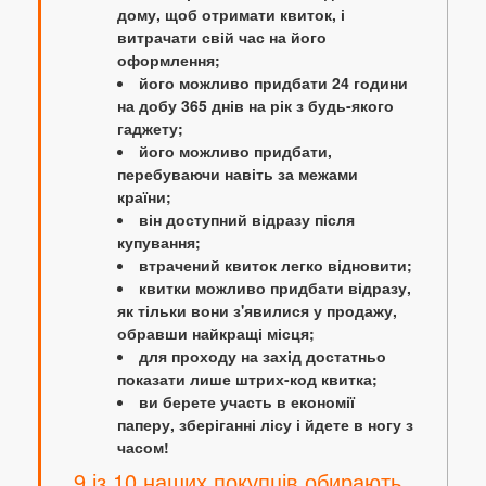
дому, щоб отримати квиток, і
витрачати свій час на його
оформлення;
його можливо придбати 24 години
на добу 365 днів на рік з будь-якого
гаджету;
його можливо придбати,
перебуваючи навіть за межами
країни;
він доступний відразу після
купування;
втрачений квиток легко відновити;
квитки можливо придбати відразу,
як тільки вони з'явилися у продажу,
обравши найкращі місця;
для проходу на захід достатньо
показати лише штрих-код квитка;
ви берете участь в економії
паперу, зберіганні лісу і йдете в ногу з
часом!
9 із 10 наших покупців обирають