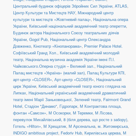
Центральний будинок офіцерів Збройних Сил України
,
ATLAS
,
Центр Культури та Мистецтв НАУ
,
Міжнародний центр
культури та мистецтв «Жовтневий палац»
,
Національна опера
України
,
Київський національний академічний театр оперетти
,
Будинок актора Національного Союзу театральних діячів
України
,
Gogol Pub
,
Національний центр Олександра
Довженко
,
Кінотеатр «Кінопанорама»
,
Premier Palace Hotel.
Софіївський Гранд Хол.
,
Київський академічний молодий
театр
,
Національна музична академія України імені П.І.
Чайковського.Оперна студія – Великий зал.
,
Національний
Палац мистецтв «Україна» (малий зал)
,
Палац Культури КПІ
,
арт-центр «CLOSER»
,
Арт-центр «CLOSER»
,
Національний
цирк України
,
Київський академічний театр юного глядача на
Липках
,
Національний український академічний драматичний
театр імені Марії Заньковецької
,
Зелений театр
,
Fairmont Grand
Hotel
,
Стадіон "Динамо"
,
Гідропарк
,
М Контрактова площа,
фонтан «Самсон»
,
М Осокорки
,
М Теремки
,
М Лісова
,
перевулок Михайлівський, 8 (біля дерева, що росте з забору)
,
Готель «Hilton»
,
М Хрещатик
,
М Арсенальна
,
м. Житомирська
,
INDIGO ambitious project
,
Fedoriv Hub
,
Кирилівська церква
,
М