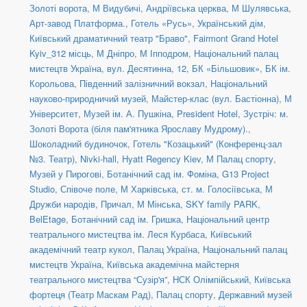
Золоті ворота
,
М Видубичі
,
Андріївська церква
,
М Шулявська
,
Арт-завод Платформа.
,
Готель «Русь»
,
Український дім
,
Київський драматичний театр "Браво"
,
Fairmont Grand Hotel
Kyiv_312 місць
,
М Дніпро
,
М Іпподром
,
Національний палац
мистецтв Україна
,
вул. Десятинна, 12
,
БК «Більшовик»
,
БК ім.
Корольова
,
Південний залізничний вокзал
,
Національний
науково-природничий музей
,
Майстер-клас (вул. Бастіонна)
,
М
Університет
,
Музей ім. А. Пушкіна
,
President Hotel
,
Зустріч: м.
Золоті Ворота (біля пам'ятника Ярославу Мудрому).
,
Шоколадний будиночок
,
Готель "Козацький" (Конференц-зал
№3. Театр)
,
Nivki-hall
,
Hyatt Regency Kiev
,
М Палац спорту
,
Музей у Пирогові
,
Ботанічний сад ім. Фоміна
,
G13 Project
Studio
,
Співоче поле
,
М Харківська
,
ст. м. Голосіївська
,
М
Дружби народів
,
Причал
,
М Мінська
,
SKY family PARK
,
BelEtage
,
Ботанічний сад ім. Гришка
,
Національний центр
театрального мистецтва ім. Леся Курбаса
,
Київський
академічний театр кукол
,
Палац Україна
,
Національний палац
мистецтв Україна
,
Київська академічна майстерня
театрального мистецтва “Сузір'я”
,
НСК Олімпійський
,
Київська
фортеця (Театр Маскам Рад)
,
Палац спорту
,
Державний музей