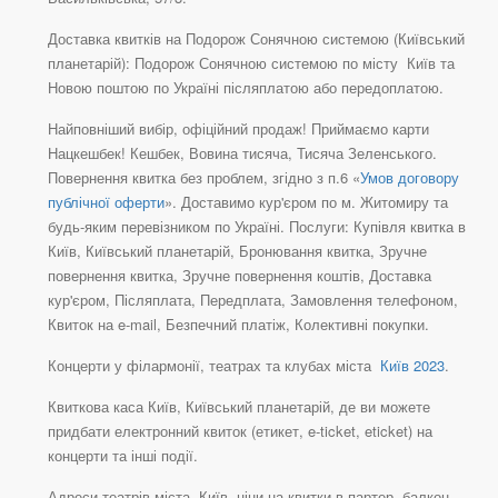
Доставка квитків на Подорож Сонячною системою (Київський
планетарій): Подорож Сонячною системою по місту Київ та
Новою поштою по Україні післяплатою або передоплатою.
Найповніший вибір, офіційний продаж! Приймаємо карти
Нацкешбек! Кешбек, Вовина тисяча, Тисяча Зеленського.
Повернення квитка без проблем, згідно з п.6 «
Умов договору
публічної оферти
». Доставимо кур'єром по м. Житомиру та
будь-яким перевізником по Україні. Послуги: Купівля квитка в
Київ, Київський планетарій, Бронювання квитка, Зручне
повернення квитка, Зручне повернення коштів, Доставка
кур'єром, Післяплата, Передплата, Замовлення телефоном,
Квиток на e-mail, Безпечний платіж, Колективні покупки.
Концерти у філармонії, театрах та клубах міста
Київ 2023
.
Квиткова каса Київ, Київський планетарій, де ви можете
придбати електронний квиток (етикет, e-ticket, eticket) на
концерти та інші події.
Адреси театрів міста Київ, ціни на квитки в партер, балкон,