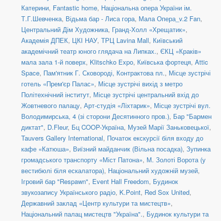
Катерини
,
Fantastic home
,
Національна опера України ім.
Т.Г.Шевченка
,
Відьма бар - Лиса гора
,
Мала Опера_v.2 Fan
,
Центральний Дім Художника
,
Гранд-Холл «Хрещатик»
,
Академія ДПЕК
,
ЦКІ НАУ
,
ТРЦ Lavina Mall
,
Київський
академічний театр юного глядача на Липках.
,
ЄКЦ «Краків»
мала зала 1-й поверх
,
Klitschko Expo
,
Київська фортеця
,
Attic
Space
,
Пам'ятник Г. Сковороді, Контрактова пл.
,
Місце зустрічі
готель «Прем'єр Палас»
,
Місце зустрічі вихід з метро
Політехнічний інститут
,
Місце зустрічі центральний вхід до
Жовтневого палацу
,
Арт-студія «Ліхтарик»
,
Місце зустрічі вул.
Володимирська, 4 (зі сторони Десятинного пров.)
,
Бар "Бармен
диктат"
,
D.Fleur
,
Бц COOP-Україна
,
Музей Марії Заньковецької
,
Tauvers Gallery International
,
Початок екскурсії біля входу до
кафе «Катюша»
,
Виїзний майданчик (Вільна посадка)
,
Зупинка
громадського транспорту «Міст Патона»
,
М. Золоті Ворота (у
вестибюлі біля ескалатора)
,
Національний художній музей
,
Ігровий бар "Respawn"
,
Event Hall Freedom
,
Будинок
звукозапису Українського радіо
,
K.Point
,
Red Sox United
,
Державний заклад «Центр культури та мистецтв»
,
Національний палац мистецтв "Україна".
,
Будинок культури та