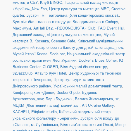
мистецтв СБУ
,
Клуб BINGO
,
Національний палац мистецтв
«Україна»_New Fan
,
Центр культури та мистецтв МВС
,
Creative
quarter
,
Зустріч: м. Театральна (біля кондитерських кіосків).
,
Зустріч: біля головного входу до Володимирського Собору
,
Максимум
,
ArtHall D12
,
«RECONQUISTA» Club
,
ТАО Event Hall
,
Державний заклад «Центр культури та мистецтв»
,
Музей-
квартира В. Косенка
,
Scenario Cafe
,
Київський муніципальний
академічний театр опери та балету для дітей та юнацтва_new
,
Музей історії Києва
,
Soda bar
,
Національний академічний театр
російської драмі імені Лесі Українки
,
Docker`s Blues Corner
,
IQ
Business Center
,
CLOSER
,
Біля будівлі бізнес-центру
,
32JazzClub
,
Alfavito Kyiv Hotel
,
Центр художньої та технічної
творчості «Печерськ»
,
Центр культури та мистецтв
Дніпровського району
,
Український малий драматичний театр
,
Конференц-хол «Депо»
,
Docker-G pub
,
Будинок
Архитектора_new
,
Бар «Будинок»
,
Велика Житомирська, 16
,
МЦКМ (Жовтневий палац)_малий зал
,
Art Ukraine Gallery
,
KACHELI
,
Etiqkate studio
,
Київський академічний театр
українського фольклору «Берегиня»
,
Зустріч біля входу до
«Сільпо», м. Лук'янівська
,
Біля пам'ятника княгині Ользі
,
Місце
зустрічі: пам'ятник Лисенку (поруч із оперою)
,
ВДНГ 1–3