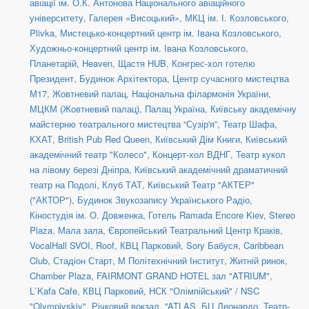
авіації ім. О.К. Антонова Національного авіаційного
університету
,
Галерея «Висоцький»
,
МКЦ ім. І. Козловського
,
Plivka
,
Мистецько-концертний центр ім. Івана Козловського
,
Художньо-концертний центр ім. Івана Козловського
,
Планетарій
,
Heaven
,
Щастя HUB
,
Конгрес-хол готелю
Президент
,
Будинок Архітектора
,
Центр сучасного мистецтва
М17
,
Жовтневий палац
,
Національна філармонія України
,
МЦКМ (Жовтневий палац)
,
Палац Україна
,
Київську академічну
майстерню театрального мистецтва “Сузір'я”
,
Театр Шафа
,
КХАТ
,
British Pub Red Queen
,
Київський Дім Книги
,
Київський
академічний театр "Колесо"
,
Концерт-хол ВДНГ
,
Театр кукол
на лівому березі Дніпра
,
Київський академічний драматичний
театр на Подолі
,
Клуб ТАТ
,
Київський Театр "АКТЕР"
("АКТОР")
,
Будинок Звукозапису Українського Радіо
,
Кіностудія ім. О. Довженка
,
Готель Ramada Encore Kiev
,
Stereo
Plaza. Мала зала
,
Європейський Театральний Центр Краків
,
VocalHall SVOI
,
Roof
,
КВЦ Парковий
,
Sory Бабуся
,
Caribbean
Club
,
Стадіон Старт
,
М Політехнічний Інститут
,
Житній ринок
,
Chamber Plaza
,
FAIRMONT GRAND HOTEL зал "ATRIUM"
,
L`Kafa Cafe
,
КВЦ Парковий
,
НСК "Олімпійський" / NSC
"Olympiyskiy"
,
Річковий вокзал
,
''ATLAS
,
БЦ Леонардо
,
Театр-