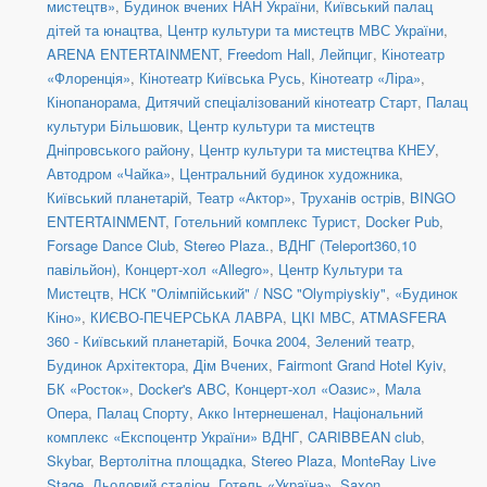
мистецтв»
,
Будинок вчених НАН України
,
Київський палац
дітей та юнацтва
,
Центр культури та мистецтв МВС України
,
ARENA ENTERTAINMENT
,
Freedom Hall
,
Лейпциг
,
Кінотеатр
«Флоренція»
,
Кінотеатр Київська Русь
,
Кінотеатр «Ліра»
,
Кінопанорама
,
Дитячий спеціалізований кінотеатр Старт
,
Палац
культури Більшовик
,
Центр культури та мистецтв
Дніпровського району
,
Центр культури та мистецтва КНЕУ
,
Автодром «Чайка»
,
Центральний будинок художника
,
Київський планетарій
,
Театр «Актор»
,
Труханів острів
,
BINGO
ENTERTAINMENT
,
Готельний комплекс Турист
,
Docker Pub
,
Forsage Dance Club
,
Stereo Plaza.
,
ВДНГ (Teleport360,10
павільйон)
,
Концерт-хол «Allegro»
,
Центр Культури та
Мистецтв
,
НСК "Олімпійський" / NSC "Olympiyskiy"
,
«Будинок
Кіно»
,
КИЄВО-ПЕЧЕРСЬКА ЛАВРА
,
ЦКІ МВС
,
ATMASFERA
360 - Київський планетарій
,
Бочка 2004
,
Зелений театр
,
Будинок Архітектора
,
Дім Вчених
,
Fairmont Grand Hotel Kyiv
,
БК «Росток»
,
Docker's ABC
,
Концерт-хол «Оазис»
,
Мала
Опера
,
Палац Спорту
,
Акко Інтернешенал
,
Національний
комплекс «Експоцентр України» ВДНГ
,
CARIBBEAN club
,
Skybar
,
Вертолітна площадка
,
Stereo Plaza
,
MonteRay Live
Stage
,
Льодовий стадіон
,
Готель «Україна»
,
Saxon
,