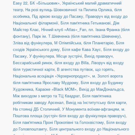
Easy 22
,
БК «Більшовик»
,
Український малий драматичний
театр
,
На розі вулиць Шовковичної та Пилипа Орлика, біля
особняка
,
Під аркою входу до Пасажу
,
Праворуч від входу до
Національної філармонії
,
Біля пам'ятника Гетьманові
,
Дім
Майстер Клас
,
Нічний клуб «Atlas»_Fan
,
пл. Івана Франка (біля
фонтану)
,
Парк ім. Т.Шевченка (біля пам'ятника Шевченку)
,
Зліва від фунікулера
,
М Олімпійська, біля Планетарію
,
Біля
сходів Українського дому
,
Біля кафе Кава Хаус
,
Біля входу до
Пасажу
,
У фунікулера
,
Місце зустрічі
,
Вихід праворуч
,
Бессарабський ринок, біля входу до Billa
,
Ліворуч від входу
біля туристичної карти
,
В агентства путівок, що горять
,
Національна асоціація «Укрзернопродукт»
,
м. Золоті ворота
біля пам'ятника Ярославу Мудрому
,
Біля входу до Будинку
Художника
,
Караоке «Black MOM»
,
Вихід до МакДональдса
,
Між виходом з метро та ТЦ Квадрат
,
Біля пам'ятника
робітникам заводу Арсенал
,
Вихід на Інститутську біля карти
,
На стоянці ДБ Столичний
,
У Монумента воїнам-афганцям
,
м.
Поштова площа (зустріч біля входу до фунікулера праворуч)
,
Біля пам'ятника Проні Прокопівні та Голохвістому
,
Біля входу
до Головпоштамту
,
Біля центрального входу до Національного