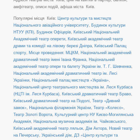
амфітеатр, описи подій, афіша міста Київ.
Популярні місця Київ:
Центр культури та мистецтв
Національного авіаційного університету
,
Будинок культури
НТУУ (КПІ)
,
Будинок Офіцерів
,
Київський Національний
Академічний театр оперети
,
Київський академічний театр
драми та комедії на лівому березі Дніпра
,
Київський Палац
спорту
,
Місце проведення: МЦКМ
,
Національний академічний
драматичний театр імені Івана Франка
,
Національний
академічний театр опери та балету України ім. Т. Г. Шевченка
,
Національний академічний драматичний театр ім. Лесі
Українки
,
Національний палац мистецтв «Україна»
,
Національний центр театрального мистецтва ім. Леся Курбаса
(НЦТІ ім. Леся Курбаса)
,
Київський драматичний театр Браво
,
Київський драматичний театр на Подолі
,
Театр «Дивний
замок»
,
Національна філармонія України
,
Театр «Колесо»
,
Театр Золоті Ворота
,
Культурний центр НУ Києво-Могилянська
Академія
,
Національна музична академія ім. Чайковського
,
Київський академічний театр ляльок
,
Дім Актора
,
Новий театр
на Печерську
,
Український дім
,
ДЗ «Центр культури та