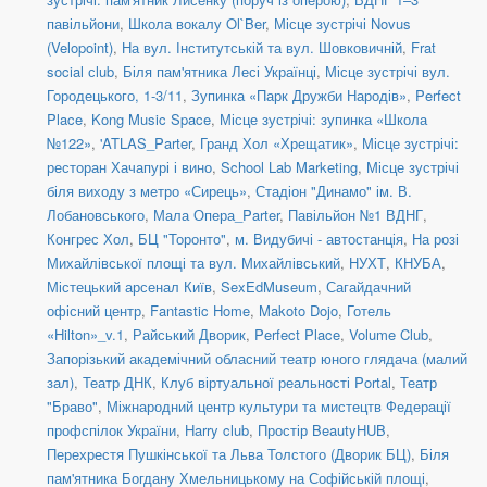
павільйони
,
Школа вокалу Ol`Ber
,
Місце зустрічі Novus
(Velopoint)
,
На вул. Інститутській та вул. Шовковичній
,
Frat
social сlub
,
Біля пам'ятника Лесі Українці
,
Місце зустрічі вул.
Городецького, 1-3/11
,
Зупинка «Парк Дружби Народів»
,
Perfect
Place
,
Kong Music Space
,
Місце зустрічі: зупинка «Школа
№122»
,
'ATLAS_Parter
,
Гранд Хол «Хрещатик»
,
Місце зустрічі:
ресторан Хачапурі і вино
,
School Lab Marketing
,
Місце зустрічі
біля виходу з метро «Сирець»
,
Стадіон "Динамо" ім. В.
Лобановського
,
Мала Опера_Parter
,
Павільйон №1 ВДНГ
,
Конгрес Хол
,
БЦ "Торонто"
,
м. Видубичі - автостанція
,
На розі
Михайлівської площі та вул. Михайлівський
,
НУХТ
,
КНУБА
,
Містецький арсенал Київ
,
SexEdMuseum
,
Сагайдачний
офісний центр
,
Fantastic Home
,
Makoto Dojo
,
Готель
«Hilton»_v.1
,
Райський Дворик
,
Perfect Place
,
Volume Club
,
Запорізький академічний обласний театр юного глядача (малий
зал)
,
Театр ДНК
,
Клуб віртуальної реальності Portal
,
Театр
"Браво"
,
Міжнародний центр культури та мистецтв Федерації
профспілок України
,
Harry club
,
Простір BeautyHUB
,
Перехрестя Пушкінської та Льва Толстого (Дворик БЦ)
,
Біля
пам'ятника Богдану Хмельницькому на Софійській площі
,