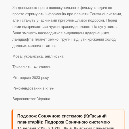
За допомогою цього повнокупольного фільму глядачі не
просто отримують інформацію про планети Сонячної системи,
але і стануть учасниками приголомшливої подорожі. Перед
ними відкриваються чудові краєвиди планет і їх супутників.
Вони зможуть насолодитися видовищем чудернацьких
ландшафтів планет земної групи і відчути крижаний холод
далеких газових гігантів.
Мова: українська, англійська.
Тривалість: 47 хвилин.
Рік: версія 2023 року
Рекомендований вік: 9+
Виробництво: Україна.
Подорож Сонячною системою (Київський
планетарій): Подорож Сонячною системою
14 червня 2026 о 16:00, Київ, Київський планетарій