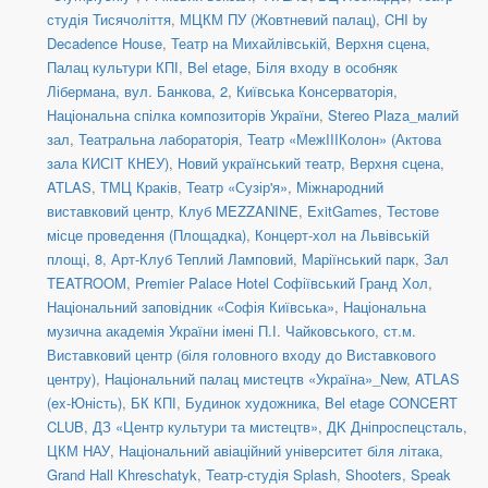
студія Тисячоліття
,
МЦКМ ПУ (Жовтневий палац)
,
CHI by
Decadence House
,
Театр на Михайлівській, Верхня сцена
,
Палац культури КПІ
,
Bel etage
,
Біля входу в особняк
Лібермана, вул. Банкова, 2
,
Київська Консерваторія
,
Національна спілка композиторів України
,
Stereo Plaza_малий
зал
,
Театральна лабораторія
,
Театр «МежIIIКолон» (Актова
зала КИСІТ КНЕУ)
,
Новий український театр, Верхня сцена
,
ATLAS
,
ТМЦ Краків
,
Театр «Сузір'я»
,
Міжнародний
виставковий центр
,
Клуб MEZZANINE
,
ExitGames
,
Тестове
місце проведення (Площадка)
,
Концерт-хол на Львівській
площі, 8
,
Арт-Клуб Теплий Ламповий
,
Маріїнський парк
,
Зал
TEATROOM
,
Premier Palace Hotel Софіївський Гранд Хол
,
Національний заповідник «Софія Київська»
,
Національна
музична академія України імені П.І. Чайковського
,
ст.м.
Виставковий центр (біля головного входу до Виставкового
центру)
,
Національний палац мистецтв «Україна»_New
,
ATLAS
(ex-Юність)
,
БК КПІ
,
Будинок художника
,
Bel etage CONCERT
CLUB
,
ДЗ «Центр культури та мистецтв»
,
ДK Дніпроспецсталь
,
ЦКМ НАУ
,
Національний авіаційний університет біля літака
,
Grand Hall Khreschatyk
,
Театр-студія Splash
,
Shooters, Speak