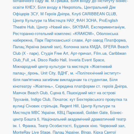
ботанічного саду ім. М.Гришка
,
Біля входу до Інституту бізнес-
освіти КНЕУ
,
Біля входу в Некрополь
,
Центральний Дім
Офіцерів ЗСУ
,
М Героїв Дніпра
,
Клуб CARIBBEAN CLUB
,
Центр Культури та Мистецтв НАУ_ФАН ЗОНА
,
ProEnglish
Theatre Hub
,
Центр «Новий вік»
,
SKYBAR
,
Експериментаніум
,
Ресторанно-готельний комплекс «KRAKOW»
,
Оболонська
набережна
,
Парк Партизанської слави
,
Арт-завод Платформа
,
Палац Україна (малий зал)
,
Колонна зала КМДА
,
SFERA Beach
Club (Х - парк)
,
Студія Free Art
,
Арт-причал
,
Film.ua
,
Caribbean
Club_Full_v4
,
Disco Radio Hall
,
Inveria Event Space
,
Міжнародний центр культури та мистецтв «Жовтневий
палац»_бронь
,
Unit Сity
,
ВДНГ
,
м. «Політехнічний інститут»
біля пам'ятника загиблим викладачам та студентам
,
Біля
кінотеатру «Жовтень»
,
Середина платформи ст. героїв Дніпра
,
Маячок Beach Club
,
Сцена 6
,
Пішохідний міст на острові
Труханів
,
Indigo Club
,
Початок: кут Бехтерівського провулка та
вулиці Січових стрільців
,
Regent Hill
,
Центр Культури та
Мистецтв МВС України
,
КВЦ Парковий
,
Golden Gate
,
Бізнес-
центр Башта 5
,
Національний академічний драматичний театр
ім. І. Франка
,
Театр Особистості
,
Будинок кіно. Червоний зал
,
MonteRay Live Stage
,
Палац України
,
Bingo
,
Кірха Святої