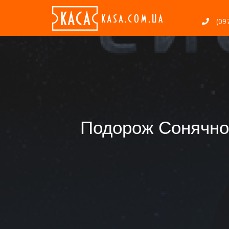
(097
Подорож Сонячною