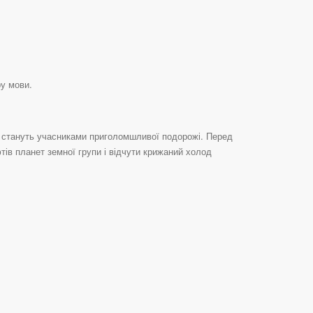
ру мови.
і стануть учасниками приголомшливої подорожі. Перед
ів планет земної групи і відчути крижаний холод