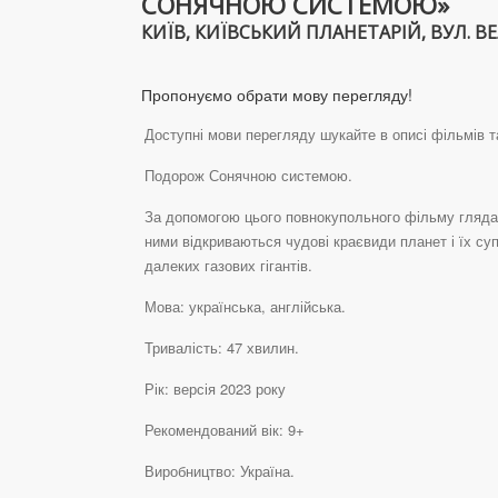
СОНЯЧНОЮ СИСТЕМОЮ»
КИЇВ, КИЇВСЬКИЙ ПЛАНЕТАРІЙ, ВУЛ. ВЕЛ
Пропонуємо обрати мову перегляду!
Доступні мови перегляду шукайте в описі фільмів 
Подорож Сонячною системою.
За допомогою цього повнокупольного фільму глядач
ними відкриваються чудові краєвиди планет і їх с
далеких газових гігантів.
Мова: українська, англійська.
Тривалість: 47 хвилин.
Рік: версія 2023 року
Рекомендований вік: 9+
Виробництво: Україна.