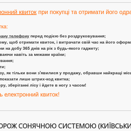
ронний квиток
при покупці та отримати його одра
тка:
крану телефону
перед подією без роздруковування;
ому, щоб отримати квиток, і витрачати свій час на його офор
 на добу 365 днів на рік з будь-якого гаджету;
аючи навіть за межами країни;
ування;
ти;
у, як тільки вони з'явилися у продажу, обравши найкращі міс
 показати лише штрих-код квитка;
у, зберіганні лісу і йдете в ногу з часом!
ь електронний квиток!
ОРОЖ СОНЯЧНОЮ СИСТЕМОЮ (КИЇВСЬКИ