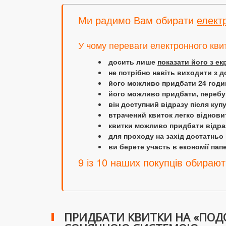
Ми радимо Вам обирати
елект
У чому переваги електронного кви
досить лише
показати його з е
не потрібно навіть виходити з д
його можливо придбати 24 години
його можливо придбати, перебув
він доступний відразу після куп
втрачений квиток легко віднови
квитки можливо придбати відраз
для проходу на захід достатньо
ви берете участь в економії папер
9 із 10 наших покупців обирают
ПРИДБАТИ КВИТКИ НА «ПОД