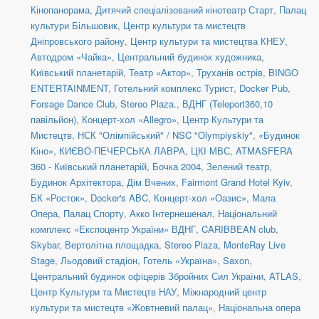
Кінопанорама
,
Дитячий спеціалізований кінотеатр Старт
,
Палац
культури Більшовик
,
Центр культури та мистецтв
Дніпровського району
,
Центр культури та мистецтва КНЕУ
,
Автодром «Чайка»
,
Центральний будинок художника
,
Київський планетарій
,
Театр «Актор»
,
Труханів острів
,
BINGO
ENTERTAINMENT
,
Готельний комплекс Турист
,
Docker Pub
,
Forsage Dance Club
,
Stereo Plaza.
,
ВДНГ (Teleport360,10
павільйон)
,
Концерт-хол «Allegro»
,
Центр Культури та
Мистецтв
,
НСК "Олімпійський" / NSC "Olympiyskiy"
,
«Будинок
Кіно»
,
КИЄВО-ПЕЧЕРСЬКА ЛАВРА
,
ЦКІ МВС
,
ATMASFERA
360 - Київський планетарій
,
Бочка 2004
,
Зелений театр
,
Будинок Архітектора
,
Дім Вчених
,
Fairmont Grand Hotel Kyiv
,
БК «Росток»
,
Docker's ABC
,
Концерт-хол «Оазис»
,
Мала
Опера
,
Палац Спорту
,
Акко Інтернешенал
,
Національний
комплекс «Експоцентр України» ВДНГ
,
CARIBBEAN club
,
Skybar
,
Вертолітна площадка
,
Stereo Plaza
,
MonteRay Live
Stage
,
Льодовий стадіон
,
Готель «Україна»
,
Saxon
,
Центральний будинок офіцерів Збройних Сил України
,
ATLAS
,
Центр Культури та Мистецтв НАУ
,
Міжнародний центр
культури та мистецтв «Жовтневий палац»
,
Національна опера