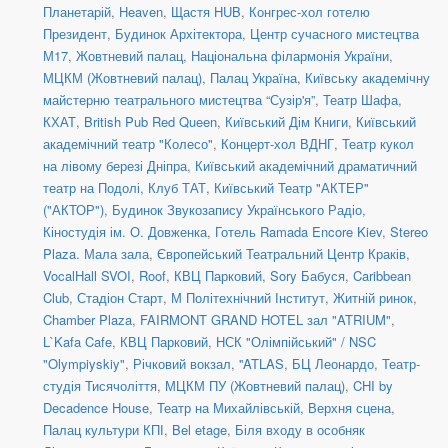
Планетарій
,
Heaven
,
Щастя HUB
,
Конгрес-хол готелю
Президент
,
Будинок Архітектора
,
Центр сучасного мистецтва
М17
,
Жовтневий палац
,
Національна філармонія України
,
МЦКМ (Жовтневий палац)
,
Палац Україна
,
Київську академічну
майстерню театрального мистецтва “Сузір'я”
,
Театр Шафа
,
КХАТ
,
British Pub Red Queen
,
Київський Дім Книги
,
Київський
академічний театр "Колесо"
,
Концерт-хол ВДНГ
,
Театр кукол
на лівому березі Дніпра
,
Київський академічний драматичний
театр на Подолі
,
Клуб ТАТ
,
Київський Театр "АКТЕР"
("АКТОР")
,
Будинок Звукозапису Українського Радіо
,
Кіностудія ім. О. Довженка
,
Готель Ramada Encore Kiev
,
Stereo
Plaza. Мала зала
,
Європейський Театральний Центр Краків
,
VocalHall SVOI
,
Roof
,
КВЦ Парковий
,
Sory Бабуся
,
Caribbean
Club
,
Стадіон Старт
,
М Політехнічний Інститут
,
Житній ринок
,
Chamber Plaza
,
FAIRMONT GRAND HOTEL зал "ATRIUM"
,
L`Kafa Cafe
,
КВЦ Парковий
,
НСК "Олімпійський" / NSC
"Olympiyskiy"
,
Річковий вокзал
,
''ATLAS
,
БЦ Леонардо
,
Театр-
студія Тисячоліття
,
МЦКМ ПУ (Жовтневий палац)
,
CHI by
Decadence House
,
Театр на Михайлівській, Верхня сцена
,
Палац культури КПІ
,
Bel etage
,
Біля входу в особняк