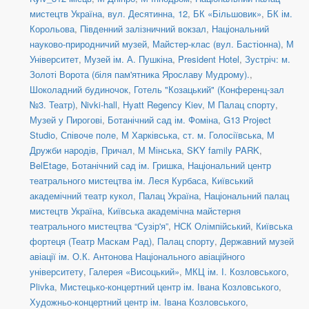
мистецтв Україна
,
вул. Десятинна, 12
,
БК «Більшовик»
,
БК ім.
Корольова
,
Південний залізничний вокзал
,
Національний
науково-природничий музей
,
Майстер-клас (вул. Бастіонна)
,
М
Університет
,
Музей ім. А. Пушкіна
,
President Hotel
,
Зустріч: м.
Золоті Ворота (біля пам'ятника Ярославу Мудрому).
,
Шоколадний будиночок
,
Готель "Козацький" (Конференц-зал
№3. Театр)
,
Nivki-hall
,
Hyatt Regency Kiev
,
М Палац спорту
,
Музей у Пирогові
,
Ботанічний сад ім. Фоміна
,
G13 Project
Studio
,
Співоче поле
,
М Харківська
,
ст. м. Голосіївська
,
М
Дружби народів
,
Причал
,
М Мінська
,
SKY family PARK
,
BelEtage
,
Ботанічний сад ім. Гришка
,
Національний центр
театрального мистецтва ім. Леся Курбаса
,
Київський
академічний театр кукол
,
Палац Україна
,
Національний палац
мистецтв Україна
,
Київська академічна майстерня
театрального мистецтва “Сузір'я”
,
НСК Олімпійський
,
Київська
фортеця (Театр Маскам Рад)
,
Палац спорту
,
Державний музей
авіації ім. О.К. Антонова Національного авіаційного
університету
,
Галерея «Висоцький»
,
МКЦ ім. І. Козловського
,
Plivka
,
Мистецько-концертний центр ім. Івана Козловського
,
Художньо-концертний центр ім. Івана Козловського
,