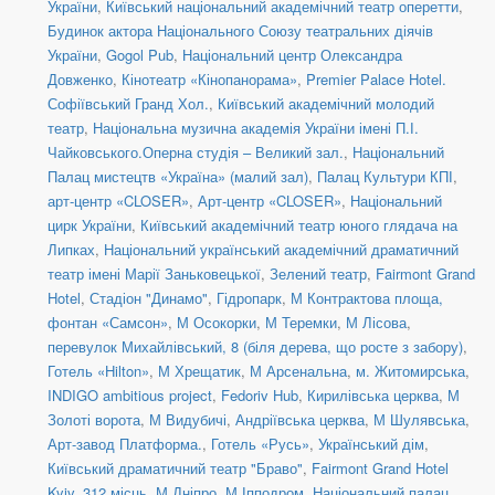
України
,
Київський національний академічний театр оперетти
,
Будинок актора Національного Союзу театральних діячів
України
,
Gogol Pub
,
Національний центр Олександра
Довженко
,
Кінотеатр «Кінопанорама»
,
Premier Palace Hotel.
Софіївський Гранд Хол.
,
Київський академічний молодий
театр
,
Національна музична академія України імені П.І.
Чайковського.Оперна студія – Великий зал.
,
Національний
Палац мистецтв «Україна» (малий зал)
,
Палац Культури КПІ
,
арт-центр «CLOSER»
,
Арт-центр «CLOSER»
,
Національний
цирк України
,
Київський академічний театр юного глядача на
Липках
,
Національний український академічний драматичний
театр імені Марії Заньковецької
,
Зелений театр
,
Fairmont Grand
Hotel
,
Стадіон "Динамо"
,
Гідропарк
,
М Контрактова площа,
фонтан «Самсон»
,
М Осокорки
,
М Теремки
,
М Лісова
,
перевулок Михайлівський, 8 (біля дерева, що росте з забору)
,
Готель «Hilton»
,
М Хрещатик
,
М Арсенальна
,
м. Житомирська
,
INDIGO ambitious project
,
Fedoriv Hub
,
Кирилівська церква
,
М
Золоті ворота
,
М Видубичі
,
Андріївська церква
,
М Шулявська
,
Арт-завод Платформа.
,
Готель «Русь»
,
Український дім
,
Київський драматичний театр "Браво"
,
Fairmont Grand Hotel
Kyiv_312 місць
,
М Дніпро
,
М Іпподром
,
Національний палац