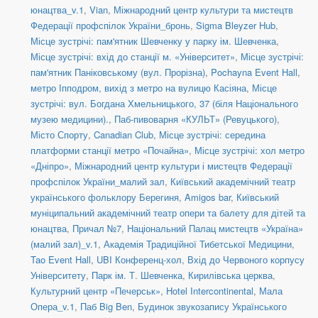
юнацтва_v.1
,
Vian
,
Міжнародний центр культури та мистецтв
Федерації профспілок України_бронь
,
Sigma Bleyzer Hub
,
Місце зустрічі: пам'ятник Шевченку у парку ім. Шевченка
,
Місце зустрічі: вхід до станції м. «Університет»
,
Місце зустрічі:
пам'ятник Паніковському (вул. Прорізна)
,
Pochayna Event Hall
,
метро Іпподром, вихід з метро на вулицю Касіяна
,
Місце
зустрічі: вул. Богдана Хмельницького, 37 (біля Національного
музею медицини).
,
Паб-пивоварня «КУЛЬТ» (Ревуцького)
,
Місто Спорту
,
Canadian Club
,
Місце зустрічі: середина
платформи станції метро «Почайна»
,
Місце зустрічі: хол метро
«Дніпро»
,
Міжнародний центр культури і мистецтв Федерації
профспілок України_малий зал
,
Київський академічний театр
українського фольклору Берегиня
,
Amigos bar
,
Київський
муніципальний академічний театр опери та балету для дітей та
юнацтва
,
Причал №7
,
Національний Палац мистецтв «Україна»
(малий зал)_v.1
,
Академія Традиційної Тибетської Медицини
,
Tao Event Hall
,
UBI Конференц-хол
,
Вхід до Червоного корпусу
Університету
,
Парк ім. Т. Шевченка
,
Кирилівська церква
,
Культурний центр «Печерськ»
,
Hotel Intercontinental
,
Мала
Опера_v.1
,
Паб Big Ben
,
Будинок звукозапису Українського