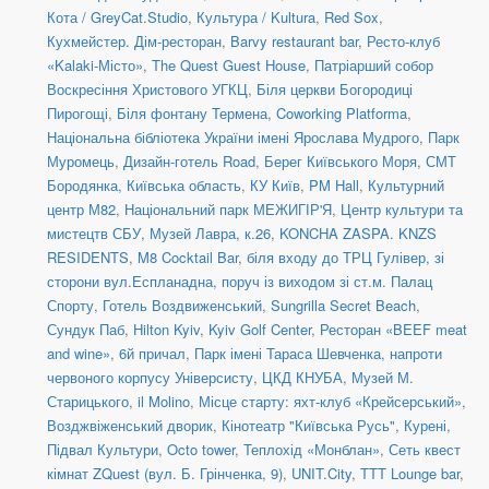
Кота / GreyCat.Studio
,
Культура / Kultura
,
Red Sox
,
Кухмейстер. Дім-ресторан
,
Barvy restaurant bar
,
Ресто-клуб
«Kalaki-Місто»
,
The Quest Guest House
,
Патріарший собор
Воскресіння Христового УГКЦ
,
Біля церкви Богородиці
Пирогощі
,
Біля фонтану Термена
,
Coworking Platforma
,
Національна бібліотека України імені Ярослава Мудрого
,
Парк
Муромець
,
Дизайн-готель Road
,
Берег Київського Моря
,
СМТ
Бородянка, Київська область
,
КУ Київ
,
PM Hall
,
Культурний
центр М82
,
Національний парк МЕЖИГІР'Я
,
Центр культури та
мистецтв СБУ
,
Музей Лавра, к.26
,
KONCHA ZASPA. KNZS
RESIDENTS
,
M8 Cocktail Bar
,
біля входу до ТРЦ Гулівер, зі
сторони вул.Еспланадна, поруч із виходом зі ст.м. Палац
Спорту
,
Готель Воздвиженський
,
Sungrilla Secret Beach
,
Сундук Паб
,
Hilton Kyiv
,
Kyiv Golf Center
,
Ресторан «BEEF meat
and wine»
,
6й причал
,
Парк імені Тараса Шевченка, напроти
червоного корпусу Універсисту
,
ЦКД КНУБА
,
Музей М.
Старицького
,
il Molino
,
Місце старту: яхт-клуб «Крейсерський»
,
Возджвіженський дворик
,
Кінотеатр "Київська Русь"
,
Курені
,
Підвал Культури
,
Octo tower
,
Теплохід «Монблан»
,
Сеть квест
кімнат ZQuest (вул. Б. Грінченка, 9)
,
UNIT.City
,
TTT Lounge bar
,