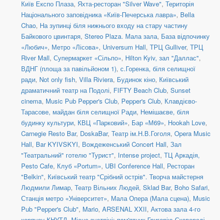
Київ Експо Плаза
,
Яхта-ресторан "Silver Wave"
,
Територія
Національного заповідника «Київ-Печерська лавра»
,
Bella
Chao
,
На зупинці біля нижнього входу на стару частину
Байкового цвинтаря
,
Stereo Plaza. Мала зала
,
База відпочинку
«Любич»
,
Метро «Лісова»
,
Universum Hall
,
ТРЦ Gulliver
,
ТРЦ
River Mall
,
Супермаркет «Сільпо»
,
Hilton Kyiv, зал "Даллас"
,
ВДНГ (площа за павільйоном 1)
,
с.Горенка, біля селищної
ради
,
Not only fish
,
Villa Riviera
,
Будинок кіно
,
Київський
драматичний театр на Подолі
,
FIFTY Beach Club
,
Sunset
cinema
,
Music Pub Pepper's Club
,
Pepper's Club
,
Клавдієво-
Тарасове, майдан біля селищної Ради
,
Немішаєве, біля
будинку культури
,
КВЦ «Парковий»
,
Бар «М69»
,
Hookah Love
,
Carnegie Resto Bar
,
DoskaBar
,
Театр ім.Н.В.Гоголя
,
Opera Music
Hall
,
Bar KYIVSKYI
,
Вождеженський Concert Hall
,
Зал
"Театральний" готелю "Турист"
,
Intense project
,
ТЦ Аркадія,
Pesto Cafe
,
Клуб «Portum»
,
UBI Conference Hall
,
Ресторан
"Belkin"
,
Київський театр "Срібний острів". Творча майстерня
Людмили Лимар
,
Театр Вільних Людей
,
Sklad Bar
,
Boho Safari
,
Станція метро «Університет»
,
Мала Опера (Мала сцена)
,
Music
Pub "Pepper's Club"
,
Mario
,
ARSENAL XXII
,
Актова зала 4-го
корпусу КНУТД
,
Місце зустрічі: пам'ятник Григорію Сковороді