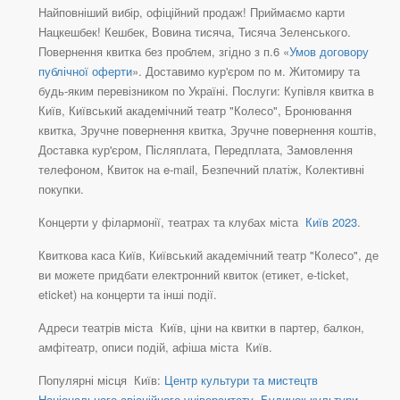
Найповніший вибір, офіційний продаж! Приймаємо карти
Нацкешбек! Кешбек, Вовина тисяча, Тисяча Зеленського.
Повернення квитка без проблем, згідно з п.6 «
Умов договору
публічної оферти
». Доставимо кур'єром по м. Житомиру та
будь-яким перевізником по Україні. Послуги: Купівля квитка в
Київ, Київський академічний театр "Колесо", Бронювання
квитка, Зручне повернення квитка, Зручне повернення коштів,
Доставка кур'єром, Післяплата, Передплата, Замовлення
телефоном, Квиток на e-mail, Безпечний платіж, Колективні
покупки.
Концерти у філармонії, театрах та клубах міста
Київ 2023
.
Квиткова каса Київ, Київський академічний театр "Колесо", де
ви можете придбати електронний квиток (етикет, e-ticket,
eticket) на концерти та інші події.
Адреси театрів міста Київ, ціни на квитки в партер, балкон,
амфітеатр, описи подій, афіша міста Київ.
Популярні місця Київ:
Центр культури та мистецтв
Національного авіаційного університету
,
Будинок культури