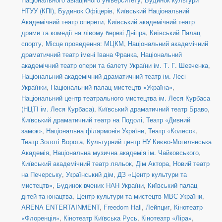
НТУУ (КПІ)
,
Будинок Офіцерів
,
Київський Національний
Академічний театр оперети
,
Київський академічний театр
драми та комедії на лівому березі Дніпра
,
Київський Палац
спорту
,
Місце проведення: МЦКМ
,
Національний академічний
драматичний театр імені Івана Франка
,
Національний
академічний театр опери та балету України ім. Т. Г. Шевченка
,
Національний академічний драматичний театр ім. Лесі
Українки
,
Національний палац мистецтв «Україна»
,
Національний центр театрального мистецтва ім. Леся Курбаса
(НЦТІ ім. Леся Курбаса)
,
Київський драматичний театр Браво
,
Київський драматичний театр на Подолі
,
Театр «Дивний
замок»
,
Національна філармонія України
,
Театр «Колесо»
,
Театр Золоті Ворота
,
Культурний центр НУ Києво-Могилянська
Академія
,
Національна музична академія ім. Чайковського
,
Київський академічний театр ляльок
,
Дім Актора
,
Новий театр
на Печерську
,
Український дім
,
ДЗ «Центр культури та
мистецтв»
,
Будинок вчених НАН України
,
Київський палац
дітей та юнацтва
,
Центр культури та мистецтв МВС України
,
ARENA ENTERTAINMENT
,
Freedom Hall
,
Лейпциг
,
Кінотеатр
«Флоренція»
,
Кінотеатр Київська Русь
,
Кінотеатр «Ліра»
,