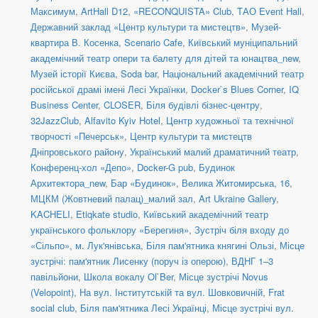
Максимум
,
ArtHall D12
,
«RECONQUISTA» Club
,
ТАО Event Hall
,
Державний заклад «Центр культури та мистецтв»
,
Музей-
квартира В. Косенка
,
Scenario Cafe
,
Київський муніципальний
академічний театр опери та балету для дітей та юнацтва_new
,
Музей історії Києва
,
Soda bar
,
Національний академічний театр
російської драмі імені Лесі Українки
,
Docker`s Blues Corner
,
IQ
Business Center
,
CLOSER
,
Біля будівлі бізнес-центру
,
32JazzClub
,
Alfavito Kyiv Hotel
,
Центр художньої та технічної
творчості «Печерськ»
,
Центр культури та мистецтв
Дніпровського району
,
Український малий драматичний театр
,
Конференц-хол «Депо»
,
Docker-G pub
,
Будинок
Архитектора_new
,
Бар «Будинок»
,
Велика Житомирська, 16
,
МЦКМ (Жовтневий палац)_малий зал
,
Art Ukraine Gallery
,
KACHELI
,
Etiqkate studio
,
Київський академічний театр
українського фольклору «Берегиня»
,
Зустріч біля входу до
«Сільпо», м. Лук'янівська
,
Біля пам'ятника княгині Ользі
,
Місце
зустрічі: пам'ятник Лисенку (поруч із оперою)
,
ВДНГ 1–3
павільйони
,
Школа вокалу Ol`Ber
,
Місце зустрічі Novus
(Velopoint)
,
На вул. Інститутській та вул. Шовковичній
,
Frat
social сlub
,
Біля пам'ятника Лесі Українці
,
Місце зустрічі вул.