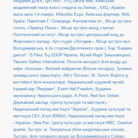
Академія ДПЕК
,
ЦКІ НАУ
,
ТРЦ Lavina Mall
,
Київський
академічний театр юного глядача на Липках.
,
ЄКЦ «Краків»
мала зала 1-й поверх
,
Klitschko Expo
,
Київська фортеця
,
Attic
Space
,
Пам'ятник Г. Сковороді, Контрактова пл.
,
Місце зустрічі
готель «Прем'єр Палас»
,
Місце зустрічі вихід з метро
Політехнічний інститут
,
Місце зустрічі центральний вхід до
Жовтневого палацу
,
Арт-студія «Ліхтарик»
,
Місце зустрічі вул.
Володимирська, 4 (зі сторони Десятинного пров.)
,
Бар "Бармен
диктат"
,
D.Fleur
,
Бц COOP-Україна
,
Музей Марії Заньковецької
,
Tauvers Gallery International
,
Початок екскурсії біля входу до
кафе «Катюша»
,
Виїзний майданчик (Вільна посадка)
,
Зупинка
громадського транспорту «Міст Патона»
,
М. Золоті Ворота (у
вестибюлі біля ескалатора)
,
Національний художній музей
,
Ігровий бар "Respawn"
,
Event Hall Freedom
,
Будинок
звукозапису Українського радіо
,
K.Point
,
Red Sox United
,
Державний заклад «Центр культури та мистецтв»
,
Національний палац мистецтв "Україна".
,
Будинок культури та
мистецтв СБУ
,
Клуб BINGO
,
Національний палац мистецтв
«Україна»_New Fan
,
Центр культури та мистецтв МВС
,
Creative
quarter
,
Зустріч: м. Театральна (біля кондитерських кіосків).
,
Зустріч: біля головного входу до Володимирського Собору
,