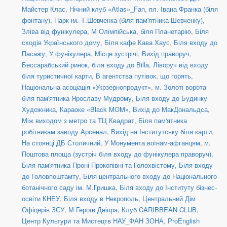
Майстер Клас
,
Нічний клуб «Atlas»_Fan
,
пл. Івана Франка (біля
фонтану)
,
Парк ім. Т.Шевченка (біля пам'ятника Шевченку)
,
Зліва від фунікулера
,
М Олімпійська, біля Планетарію
,
Біля
сходів Українського дому
,
Біля кафе Кава Хаус
,
Біля входу до
Пасажу
,
У фунікулера
,
Місце зустрічі
,
Вихід праворуч
,
Бессарабський ринок, біля входу до Billa
,
Ліворуч від входу
біля туристичної карти
,
В агентства путівок, що горять
,
Національна асоціація «Укрзернопродукт»
,
м. Золоті ворота
біля пам'ятника Ярославу Мудрому
,
Біля входу до Будинку
Художника
,
Караоке «Black MOM»
,
Вихід до МакДональдса
,
Між виходом з метро та ТЦ Квадрат
,
Біля пам'ятника
робітникам заводу Арсенал
,
Вихід на Інститутську біля карти
,
На стоянці ДБ Столичний
,
У Монумента воїнам-афганцям
,
м.
Поштова площа (зустріч біля входу до фунікулера праворуч)
,
Біля пам'ятника Проні Прокопівні та Голохвістому
,
Біля входу
до Головпоштамту
,
Біля центрального входу до Національного
ботанічного саду ім. М.Гришка
,
Біля входу до Інституту бізнес-
освіти КНЕУ
,
Біля входу в Некрополь
,
Центральний Дім
Офіцерів ЗСУ
,
М Героїв Дніпра
,
Клуб CARIBBEAN CLUB
,
Центр Культури та Мистецтв НАУ_ФАН ЗОНА
,
ProEnglish