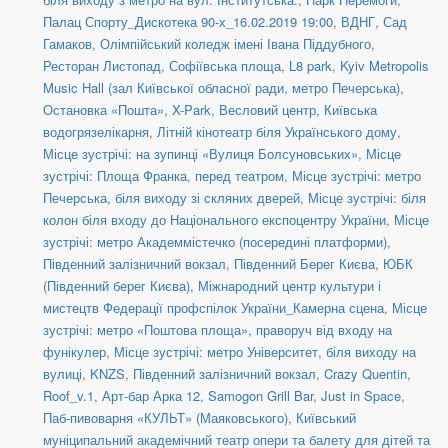
Палац Спорту_Дискотека 90-х_16.02.2019 19:00
,
ВДНГ, Сад
Гамаков
,
Олімпійський коледж імені Івана Піддубного
,
Ресторан Листопад
,
Софіївська площа
,
L8 park
,
Kyiv Metropolis
Music Hall (зал Київської обласної ради, метро Печерська)
,
Остановка «Пошта»
,
X-Park
,
Весловий центр
,
Київська
водогрязелікарня
,
Літній кінотеатр біля Українського дому
,
Місце зустрічі: на зупинці «Вулиця Болсуновських»
,
Місце
зустрічі: Площа Франка, перед театром
,
Місце зустрічі: метро
Печерська, біля виходу зі скляних дверей
,
Місце зустрічі: біля
колон біля входу до Національного експоцентру України
,
Місце
зустрічі: метро Академмістечко (посередині платформи)
,
Південний залізничний вокзал
,
Південний Берег Києва
,
ЮБК
(Південний берег Києва)
,
Міжнародний центр культури і
мистецтв Федерації профспілок України_Камерна сцена
,
Місце
зустрічі: метро «Поштова площа», праворуч від входу на
фунікулер
,
Місце зустрічі: метро Університет, біля виходу на
вулиці
,
KNZS
,
Південний залізничний вокзал
,
Crazy Quentin
,
Roof_v.1
,
Арт-бар Арка 12
,
Samogon Grill Bar
,
Just in Space
,
Паб-пивоварня «КУЛЬТ» (Маяковського)
,
Київський
муніципальний академічний театр опери та балету для дітей та