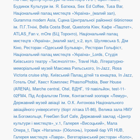
Будинок Культури ім. Я. Батюка
,
Sex Ed Coffee
,
Tusa Bar
,
Національний палац мистецтв «Україна»_(малий зал)
,
Guramma modern Asia
,
Сцена Центральної районної бібліотеки
ім. П.Г.Тічіні
,
Bella Costa Boat
,
Questoria Kiev
,
Кафе «Паштет»
,
ATLAS_Fan v
,
mOre (БЦ Торонто)
,
Національний палац
мистецтв «Україна»_(малий зал)_v.2
,
вул. Шулявська 5
,
Дім
Кіно
,
Ресторан «Одеський Бульвар»
,
Ресторан Гольфіст
,
Національний палац мистецтв «Україна»_Lords
,
Студія
Київського театру «Тисячоліття»
,
Travel Hub
,
Літературно-
меморіальний музей Максима Рильського
,
In-Jazz
,
Rosa
Victoria cruise ship
,
Київський Палац дітей та юнацтва
,
In Jazz
,
Готель Otel'
,
Квест Комплекс PhasmoPhobia
,
Beer House
(ARENA)
,
Marche central
,
Otel
,
ВДНГ, 19 павільйон
,
test-11-
02FM4
,
Під Асфальтом Пляж
,
Контактний зоопарк «Лемур»
,
Державний музей авіації ім. О.К. Антонова Національного
авіаційного університету (борт літака ІЛ-86)
,
Велика зала НМУ
ім.Богомольця
,
FreeGen Surf Cafe
,
Державний заклад «Центр
культури і мистецтв»_v.1
,
Галерея «Висоцький»
,
Мала
Опера_t
,
Парк «Наталка» (Оболонь)
,
Ігровий бар VR HUB
,
Галерея мистецтв «Лавра»
,
Вегетаріанський ресторан «Коло»
,