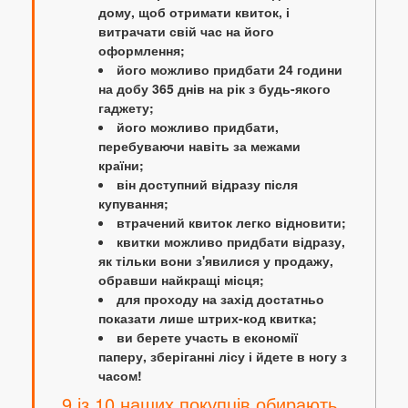
дому, щоб отримати квиток, і
витрачати свій час на його
оформлення;
його можливо придбати 24 години
на добу 365 днів на рік з будь-якого
гаджету;
його можливо придбати,
перебуваючи навіть за межами
країни;
він доступний відразу після
купування;
втрачений квиток легко відновити;
квитки можливо придбати відразу,
як тільки вони з'явилися у продажу,
обравши найкращі місця;
для проходу на захід достатньо
показати лише штрих-код квитка;
ви берете участь в економії
паперу, зберіганні лісу і йдете в ногу з
часом!
9 із 10 наших покупців обирають