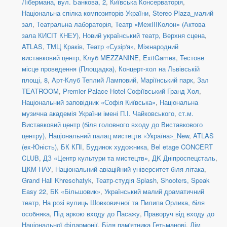
Лібермана, вул. Банкова, 2
,
Київська Консерваторія
,
Національна спілка композиторів України
,
Stereo Plaza_малий
зал
,
Театральна лабораторія
,
Театр «МежIIIКолон» (Актова
зала КИСІТ КНЕУ)
,
Новий український театр, Верхня сцена
,
ATLAS
,
ТМЦ Краків
,
Театр «Сузір'я»
,
Міжнародний
виставковий центр
,
Клуб MEZZANINE
,
ExitGames
,
Тестове
місце проведення (Площадка)
,
Концерт-хол на Львівській
площі, 8
,
Арт-Клуб Теплий Ламповий
,
Маріїнський парк
,
Зал
TEATROOM
,
Premier Palace Hotel Софіївський Гранд Хол
,
Національний заповідник «Софія Київська»
,
Національна
музична академія України імені П.І. Чайковського
,
ст.м.
Виставковий центр (біля головного входу до Виставкового
центру)
,
Національний палац мистецтв «Україна»_New
,
ATLAS
(ex-Юність)
,
БК КПІ
,
Будинок художника
,
Bel etage CONCERT
CLUB
,
ДЗ «Центр культури та мистецтв»
,
ДK Дніпроспецсталь
,
ЦКМ НАУ
,
Національний авіаційний університет біля літака
,
Grand Hall Khreschatyk
,
Театр-студія Splash
,
Shooters, Speak
Easy 22
,
БК «Більшовик»
,
Український малий драматичний
театр
,
На розі вулиць Шовковичної та Пилипа Орлика, біля
особняка
,
Під аркою входу до Пасажу
,
Праворуч від входу до
Національної філармонії
,
Біля пам'ятника Гетьманові
,
Дім