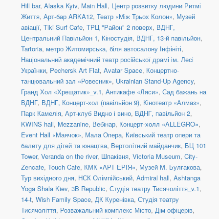
Hill bar
,
Alaska Kyiv
,
Main Hall
,
Центр розвитку людини Ритмі
Життя
,
Арт-бар ARKA12
,
Театр «Між Трьох Колон»
,
Музей
авіації
,
Tiki Surf Cafe
,
ТРЦ "Район" 2 поверх
,
ВДНГ,
Центральний Павільйон 1
,
Кіностудія
,
ВДНГ, 13-й павільйон
,
Tartoria
,
метро Житомирська, біля автосалону Інфініті
,
Національний академічний театр російської драмі ім. Лесі
Українки
,
Pechersk Art Flat
,
Avatar Space
,
Концертно-
танцювальний зал «Ровесник»
,
Ukrainian Stand-Up Agency
,
Гранд Хол «Хрещатик»_v.1
,
Антикафе «Ляси»
,
Сад бажань на
ВДНГ
,
ВДНГ, Концерт-хол (павільйон 9)
,
Кінотеатр «Алмаз»
,
Парк Камелія
,
Арт-клуб Видно і вино
,
ВДНГ, павільйон 2
,
KWINS hall
,
Mezzanine
,
Вебінар
,
Концерт-холл «ALLEGRO»
,
Event Hall «Маячок»
,
Мала Опера
,
Київський театр опери та
балету для дітей та юнацтва
,
Вертолітний майданчик
,
БЦ 101
Tower
,
Veranda on the river
,
Шпаківня
,
Victoria Museum
,
City-
Zencafe
,
Touch Cafe
,
КМК «АРТ ЕРІЯ»
,
Музей М. Булгакова
,
Тур вихідного дня
,
НСК Олімпійський
,
Admiral hall
,
Ashtanga
Yoga Shala Kiev
,
3B Republic
,
Студія театру Тисячоліття_v.1
,
14-t
,
Wish Family Space
,
ДК Куренівка
,
Студія театру
Тисячоліття
,
Розважальний комплекс Місто
,
Дім офіцерів
,