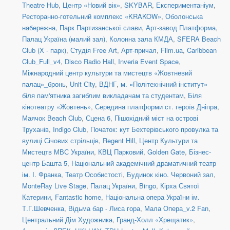
Theatre Hub
,
Центр «Новий вік»
,
SKYBAR
,
Експериментаніум
,
Ресторанно-готельний комплекс «KRAKOW»
,
Оболонська
набережна
,
Парк Партизанської слави
,
Арт-завод Платформа
,
Палац Україна (малий зал)
,
Колонна зала КМДА
,
SFERA Beach
Club (Х - парк)
,
Студія Free Art
,
Арт-причал
,
Film.ua
,
Caribbean
Club_Full_v4
,
Disco Radio Hall
,
Inveria Event Space
,
Міжнародний центр культури та мистецтв «Жовтневий
палац»_бронь
,
Unit Сity
,
ВДНГ
,
м. «Політехнічний інститут»
біля пам'ятника загиблим викладачам та студентам
,
Біля
кінотеатру «Жовтень»
,
Середина платформи ст. героїв Дніпра
,
Маячок Beach Club
,
Сцена 6
,
Пішохідний міст на острові
Труханів
,
Indigo Club
,
Початок: кут Бехтерівського провулка та
вулиці Січових стрільців
,
Regent Hill
,
Центр Культури та
Мистецтв МВС України
,
КВЦ Парковий
,
Golden Gate
,
Бізнес-
центр Башта 5
,
Національний академічний драматичний театр
ім. І. Франка
,
Театр Особистості
,
Будинок кіно. Червоний зал
,
MonteRay Live Stage
,
Палац України
,
Bingo
,
Кірха Святої
Катерини
,
Fantastic home
,
Національна опера України ім.
Т.Г.Шевченка
,
Відьма бар - Лиса гора
,
Мала Опера_v.2 Fan
,
Центральний Дім Художника
,
Гранд-Холл «Хрещатик»
,