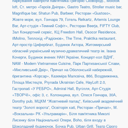
паркування навпроти пам'ятника Григорію Сковороді.
,
Molotok
loft
,
Ст. метро «Героїв Дніпра»
,
Gastro Teatro
,
Stroller music bar
,
Magnifique bar
,
Shatun Pub
,
Barbeer
,
Ресторан «Gustoso»
,
Жовте море
,
вул. Гончара 79
,
Готель Reikartz
,
Artemis Lounge
Bar
,
Арт-студія «Темний Софіт»
,
Ресторан Beerja
,
FIFTY Club
,
Зал Концертний сервіс
,
КЦ Freedom Hall
,
Osocor Residence
,
ilMolino
,
Теплохід «Радіонов»
,
The Time
,
Praktika restaurant
,
Арт-простір Циферблат
,
Будинок Актора
,
Житомирський
обласний український музично-драматичний театр ім. Івана
Кочерги
,
Будинок вчених НАН України
,
Концерт-хол ВДНГ
,
NAM - Modern Vietnamese Cuisine
,
Парк Партизанської Слави,
«Мисливський Двір»
,
Причал на Оболонській набережній,
бригантина «Корсар»
,
Каземіра Малєвіча, 86б
,
Воздвиженка,
Площа Мистецтв
,
Prynada Ukrainian Cafe
,
HayLoft 2.0
,
Гастропаб «У РЕБРО»
,
Admiral Hall
,
Вугілля
,
Арт-Студія
«ТВОРЧІ», офіс 3
,
с. Колонщина
,
вул. Олеся Гончара, 30А
,
Dorothy pub
,
МЦКМ "Жовтневий палац"
,
Київський академічний
театр “Золоті ворота”
,
Освіторія хаб
,
Ресторан «Причал»
,
М.
«Вокзальна» РК «Ультрамарін»
,
Біля пам'ятника Миколі
Лисенку біля Національної Опери
,
Boho
,
біля входу в
Шоколадний будиночок
,
Бочка Pub
,
Urban Grill
,
Театр Сірого