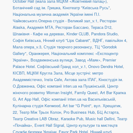
October Hall (мала зала МЦКМ «Жовтневий палац»)
,
Ботанічний сад ім. Гришка
,
Кінотеатр "Київська Русь"
,
Національна музична академія України імені П.І.
Чайковського.Оперна студія - Великий зал_v.1
,
Ресторан
Alaska
,
Академія МТА
,
Ресторан Бассано
,
Тераса D12
,
Шпаківня - Кафе на деревах
,
Kinder CLUB
,
Pandora Studio
,
Софія Київська
,
Нічний клуб "Lips Cabaret"
,
ВДНГ, павільйон 4
,
Мала опера_v.3
,
Студія творчого резонансу
,
ТЦ "Gorodok
Gallery"
,
Оранжерея, Національний комплекс «Експоцентр
України»
,
Воздвиженська вулиця
,
Завод «Маяк»
,
Premier
Palace Hotel. Софіївський Гранд хол_v.1
,
Onovo Dendra Hotel
,
КІСВП
,
МЦКМ Кругла Зала
,
Місце зустрічі: метро
Академмістечко
,
Insta Cafe
,
Актова зала ІПАГ
,
Кіностудія ім.
О.Довженка
,
Офіс компанії inten.ua на Пушкінській
,
Центр
жіночого розвитку Woman Insight
,
Family Quest
,
Art Bar Крапка
G
,
Art App Hall
,
Офіс компанії inten.ua на Васильківській
,
Кулінарна студія Kenwood
,
Art bar "G Point"
,
вул. Хрещатик,
22
,
Театр Між Трьох Колон
,
Pro Business Hub
,
БЦ Астарта
,
Театр Creative LAB Obraz
,
Karaoke Pub
,
Music hall Dellini
,
Театр
«Почайна»
,
Event Hall Signal
,
Центр культури та мистецтв
Служби безпеки України
,
Favor Park Hotel
,
Нічний клуб