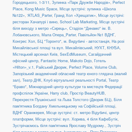
Городецького, 1-3/11
,
Зупинка «Парк Дружби Народів»
,
Perfect
Place
,
Kong Music Space
,
Місце зустрічі: зупинка «Школа
№122»
,
'ATLAS_Parter
,
Гранд Хол «Хрещатик»
,
Місце зустрічі:
ресторан Хачапурі і вино
,
School Lab Marketing
,
Місце зустрічі
біля виходу з метро «Сирець»
,
Стадіон "Динамо" ім. В.
Лобановського
,
Мала Опера_Parter
,
Павільйон №1 ВДНГ
,
Конгрес Хол
,
БЦ "Торонто"
,
м. Видубичі - автостанція
,
На розі
Михайлівської площі та вул. Михайлівський
,
НУХТ
,
КНУБА
,
Містецький арсенал Київ
,
SexEdMuseum
,
Сагайдачний
офісний центр
,
Fantastic Home
,
Makoto Dojo
,
Готель
«Hilton»_v.1
,
Райський Дворик
,
Perfect Place
,
Volume Club
,
Запорізький академічний обласний театр юного глядача (малий
зал)
,
Театр ДНК
,
Клуб віртуальної реальності Portal
,
Театр
"Браво"
,
Міжнародний центр культури та мистецтв Федерації
профспілок України
,
Harry club
,
Простір BeautyHUB
,
Перехрестя Пушкінської та Льва Толстого (Дворик БЦ)
,
Біля
пам'ятника Богдану Хмельницькому на Софійській площі
,
ВДНГ Оранжерея
,
Місце зустрічі: ст. метро Відубичі, центр
платформи
,
Місце зустрічі: вул. Хорива, 4 біля КафеБутік
,
Зустрічаємось біля пам'ятника Ярославу Мудрому.
,
Зустріч
біля виходу з метро на вул. Інститутська.
,
Парк Перемоги
,