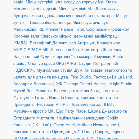
радіо
,
Місце зустрічі: біля входу до корпусу №3 Київо-
Могилянської академії
,
Місце зустрічі: М. «Дорогожичі».
Зустрічаємося під скляним куполом біля ескалатора
,
Місце
зустрічі: Бессарабська площа
,
Місце зустрічі: вул.
Мельникова, 42
,
Premier Palace Hotel. Софіївський гранд-хол
,
Колонна зала Київської міської державної адміністрації
(КМДА)
,
Батерфляй Делюкс, зал Антрацит
,
Концерт-хол
MUSIC SPACE MK
,
Кіно-павільйон
,
Кінотеатр «Жовтень»
,
Національний будинок органної та камерної музики
,
Photo
studio / Creative space UPSTAIRS
,
Студія 75
,
Гранд-паб
«ВДОСКУ»
,
Музикальна студія Шум
,
Київський театр опери та
балету для дітей та юнацтва
,
Film Studio
,
Ресторан La La Land
,
Аеродром Бородянка
,
ЖК Chicago Central House
,
InLight Studio
,
Музей Лесі Українки
,
Бізнес-центр «Каньйон»
,
пам'ятник
Фунікулер
,
Готель Ramada Encore
,
Конгрес-хол готелю
Президент.
,
Ресторан Phi-Phi
,
Театральний зал ІПАГ
,
Музичний простір МК
,
Ego Party Place
,
Школа Джазового та
Естрадного Мистецтв
,
Національний заповідник "Софія
Київська" ("Хлібня")
,
Opera Hotel
,
Майдан Незалежності
,
Конгрес-хол готелю Президент_v.2
,
Палац Спорту_Legends
,
HC Hall
,
Центр Культури та Мистецтв НАУ.
,
Open Room
,