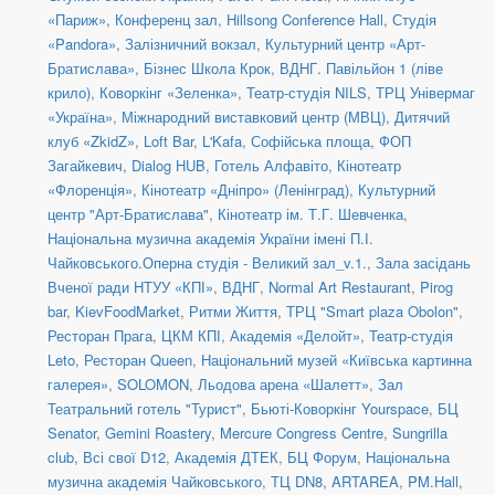
«Париж»
,
Конференц зал
,
Hillsong Conference Hall
,
Студія
«Pandora»
,
Залізничний вокзал
,
Культурний центр «Арт-
Братислава»
,
Бізнес Школа Крок
,
ВДНГ. Павільйон 1 (ліве
крило)
,
Коворкінг «Зеленка»
,
Театр-студія NILS
,
ТРЦ Універмаг
«Україна»
,
Міжнародний виставковий центр (МВЦ)
,
Дитячий
клуб «ZkidZ»
,
Loft Bar
,
L'Kafa
,
Софійська площа
,
ФОП
Загайкевич
,
Dialog HUB
,
Готель Алфавіто
,
Кінотеатр
«Флоренція»
,
Кінотеатр «Дніпро» (Ленінград)
,
Культурний
центр "Арт-Братислава"
,
Кінотеатр ім. Т.Г. Шевченка
,
Національна музична академія України імені П.І.
Чайковського.Оперна студія - Великий зал_v.1.
,
Зала засідань
Вченої ради НТУУ «КПІ»
,
ВДНГ
,
Normal Art Restaurant
,
Pirog
bar
,
KievFoodMarket
,
Ритми Життя
,
ТРЦ "Smart plaza Obolon"
,
Ресторан Прага
,
ЦКМ КПІ
,
Академія «Делойт»
,
Театр-студія
Leto
,
Ресторан Queen
,
Національний музей «Київська картинна
галерея»
,
SOLOMON
,
Льодова арена «Шалетт»
,
Зал
Театральний готель "Турист"
,
Бьюті-Коворкінг Yourspace
,
БЦ
Senator
,
Gemini Roastery
,
Mercure Congress Centre
,
Sungrilla
club
,
Всі свої D12
,
Академія ДТЕК
,
БЦ Форум
,
Національна
музична академія Чайковського
,
ТЦ DN8
,
ARTAREA
,
PM.Hall
,