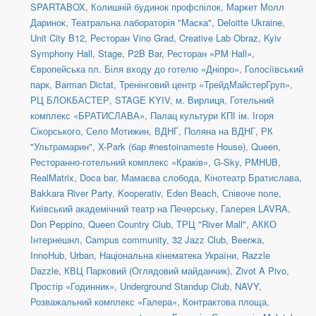
SPARTABOX
,
Колишній будинок профспілок
,
Маркет Молл
Даринок
,
Театральна лабораторія "Маска"
,
Deloitte Ukraine
,
Unit City B12
,
Ресторан Vino Grad
,
Creative Lab Obraz
,
Kyiv
Symphony Hall
,
Stage
,
P2B Bar
,
Ресторан «PM Hall»
,
Європейська пл. Біля входу до готелю «Дніпро»
,
Голосіївський
парк
,
Barman Dictat
,
Тренінговий центр «ТрейдМайстерГруп»
,
РЦ БЛОКБАСТЕР
,
STAGE KYIV
,
м. Вирлиця
,
Готельний
комплекс «БРАТИСЛАВА»
,
Палац культури КПІ ім. Ігоря
Сікорського
,
Село Мотижин
,
ВДНГ, Поляна на ВДНГ
,
РК
"Ультрамарин"
,
X-Park (бар #nestoinameste House)
,
Queen
,
Ресторанно-готельний комплекс «Краків»
,
G-Sky
,
PMHUB
,
RealMatrix
,
Doca bar
,
Мамаєва слобода
,
Кінотеатр Братислава
,
Bakkara River Party
,
Kooperativ
,
Eden Beach
,
Співоче поле
,
Київський академічний театр на Печерську
,
Галерея LAVRA
,
Don Peppino
,
Queen Country Club
,
ТРЦ "River Mall"
,
АККО
Інтернешнл
,
Campus community
,
32 Jazz Club
,
Beerжа
,
InnoHub
,
Urban
,
Національна кінематека України
,
Razzle
Dazzle
,
КВЦ Парковий (Оглядовий майданчик)
,
Zivot A Pivo
,
Простір «Годинник»
,
Underground Standup Club
,
NAVY
,
Розважальний комплекс «Галера»
,
Контрактова площа,