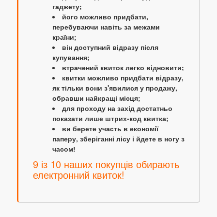
гаджету;
його можливо придбати,
перебуваючи навіть за межами
країни;
він доступний відразу після
купування;
втрачений квиток легко відновити;
квитки можливо придбати відразу,
як тільки вони з'явилися у продажу,
обравши найкращі місця;
для проходу на захід достатньо
показати лише штрих-код квитка;
ви берете участь в економії
паперу, зберіганні лісу і йдете в ногу з
часом!
9 із 10 наших покупців обирають
електронний квиток!