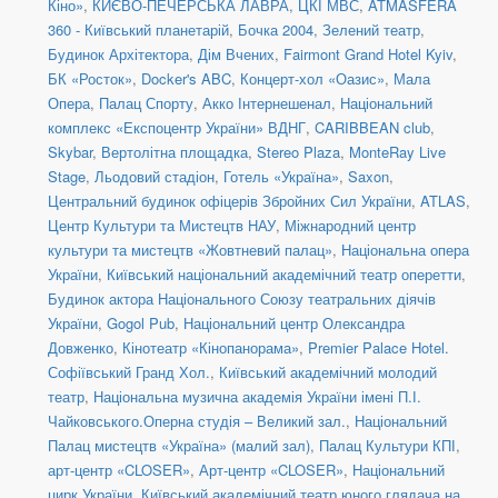
Кіно»
,
КИЄВО-ПЕЧЕРСЬКА ЛАВРА
,
ЦКІ МВС
,
ATMASFERA
360 - Київський планетарій
,
Бочка 2004
,
Зелений театр
,
Будинок Архітектора
,
Дім Вчених
,
Fairmont Grand Hotel Kyiv
,
БК «Росток»
,
Docker's ABC
,
Концерт-хол «Оазис»
,
Мала
Опера
,
Палац Спорту
,
Акко Інтернешенал
,
Національний
комплекс «Експоцентр України» ВДНГ
,
CARIBBEAN club
,
Skybar
,
Вертолітна площадка
,
Stereo Plaza
,
MonteRay Live
Stage
,
Льодовий стадіон
,
Готель «Україна»
,
Saxon
,
Центральний будинок офіцерів Збройних Сил України
,
ATLAS
,
Центр Культури та Мистецтв НАУ
,
Міжнародний центр
культури та мистецтв «Жовтневий палац»
,
Національна опера
України
,
Київський національний академічний театр оперетти
,
Будинок актора Національного Союзу театральних діячів
України
,
Gogol Pub
,
Національний центр Олександра
Довженко
,
Кінотеатр «Кінопанорама»
,
Premier Palace Hotel.
Софіївський Гранд Хол.
,
Київський академічний молодий
театр
,
Національна музична академія України імені П.І.
Чайковського.Оперна студія – Великий зал.
,
Національний
Палац мистецтв «Україна» (малий зал)
,
Палац Культури КПІ
,
арт-центр «CLOSER»
,
Арт-центр «CLOSER»
,
Національний
цирк України
,
Київський академічний театр юного глядача на