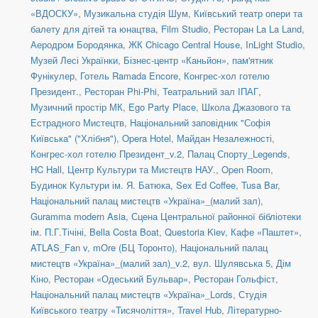
«ВДОСКУ»
,
Музикальна студія Шум
,
Київський театр опери та
балету для дітей та юнацтва
,
Film Studio
,
Ресторан La La Land
,
Аеродром Бородянка
,
ЖК Chicago Central House
,
InLight Studio
,
Музей Лесі Українки
,
Бізнес-центр «Каньйон»
,
пам'ятник
Фунікулер
,
Готель Ramada Encore
,
Конгрес-хол готелю
Президент.
,
Ресторан Phi-Phi
,
Театральний зал ІПАГ
,
Музичний простір МК
,
Ego Party Place
,
Школа Джазового та
Естрадного Мистецтв
,
Національний заповідник "Софія
Київська" ("Хлібня")
,
Opera Hotel
,
Майдан Незалежності
,
Конгрес-хол готелю Президент_v.2
,
Палац Спорту_Legends
,
HC Hall
,
Центр Культури та Мистецтв НАУ.
,
Open Room
,
Будинок Культури ім. Я. Батюка
,
Sex Ed Coffee
,
Tusa Bar
,
Національний палац мистецтв «Україна»_(малий зал)
,
Guramma modern Asia
,
Сцена Центральної районної бібліотеки
ім. П.Г.Тічіні
,
Bella Costa Boat
,
Questoria Kiev
,
Кафе «Паштет»
,
ATLAS_Fan v
,
mOre (БЦ Торонто)
,
Національний палац
мистецтв «Україна»_(малий зал)_v.2
,
вул. Шулявська 5
,
Дім
Кіно
,
Ресторан «Одеський Бульвар»
,
Ресторан Гольфіст
,
Національний палац мистецтв «Україна»_Lords
,
Студія
Київського театру «Тисячоліття»
,
Travel Hub
,
Літературно-