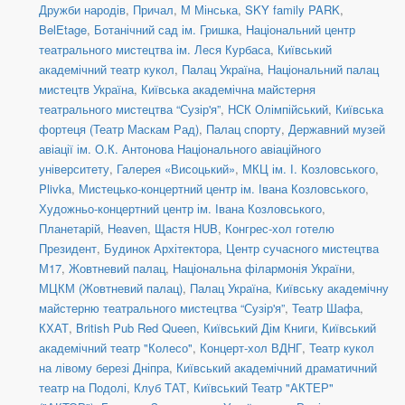
Дружби народів
,
Причал
,
М Мінська
,
SKY family PARK
,
BelEtage
,
Ботанічний сад ім. Гришка
,
Національний центр
театрального мистецтва ім. Леся Курбаса
,
Київський
академічний театр кукол
,
Палац Україна
,
Національний палац
мистецтв Україна
,
Київська академічна майстерня
театрального мистецтва “Сузір'я”
,
НСК Олімпійський
,
Київська
фортеця (Театр Маскам Рад)
,
Палац спорту
,
Державний музей
авіації ім. О.К. Антонова Національного авіаційного
університету
,
Галерея «Висоцький»
,
МКЦ ім. І. Козловського
,
Plivka
,
Мистецько-концертний центр ім. Івана Козловського
,
Художньо-концертний центр ім. Івана Козловського
,
Планетарій
,
Heaven
,
Щастя HUB
,
Конгрес-хол готелю
Президент
,
Будинок Архітектора
,
Центр сучасного мистецтва
М17
,
Жовтневий палац
,
Національна філармонія України
,
МЦКМ (Жовтневий палац)
,
Палац Україна
,
Київську академічну
майстерню театрального мистецтва “Сузір'я”
,
Театр Шафа
,
КХАТ
,
British Pub Red Queen
,
Київський Дім Книги
,
Київський
академічний театр "Колесо"
,
Концерт-хол ВДНГ
,
Театр кукол
на лівому березі Дніпра
,
Київський академічний драматичний
театр на Подолі
,
Клуб ТАТ
,
Київський Театр "АКТЕР"