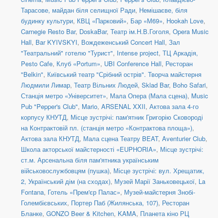
Тарасове, майдан біля селищної Ради
,
Немішаєве, біля
будинку культури
,
КВЦ «Парковий»
,
Бар «М69»
,
Hookah Love
,
Carnegie Resto Bar
,
DoskaBar
,
Театр ім.Н.В.Гоголя
,
Opera Music
Hall
,
Bar KYIVSKYI
,
Вождеженський Concert Hall
,
Зал
"Театральний" готелю "Турист"
,
Intense project
,
ТЦ Аркадія,
Pesto Cafe
,
Клуб «Portum»
,
UBI Conference Hall
,
Ресторан
"Belkin"
,
Київський театр "Срібний острів". Творча майстерня
Людмили Лимар
,
Театр Вільних Людей
,
Sklad Bar
,
Boho Safari
,
Станція метро «Університет»
,
Мала Опера (Мала сцена)
,
Music
Pub "Pepper's Club"
,
Mario
,
ARSENAL XXII
,
Актова зала 4-го
корпусу КНУТД
,
Місце зустрічі: пам'ятник Григорію Сковороді
на Контрактовій пл. (станція метро «Контрактова площа»)
,
Актова зала КНУТД
,
Мала сцена Театру BEAT
,
Aventurier Club
,
Школа акторської майстерності «EUPHORIA»
,
Місце зустрічі:
ст.м. Арсенальна біля пам'ятника українським
військовослужбовцям (пушка)
,
Місце зустрічі: вул. Хрещатик,
2, Український дім (на сходах)
,
Музей Марії Заньковецької
,
La
Fontana
,
Готель «Прем'єр Палас»
,
Музей-майстерня Знобі-
Голембієвських
,
Портер Паб (Жилянська, 107)
,
Ресторан
Бланке
,
GONZO Beer & Kitchen
,
KAMA
,
Планета кіно РЦ