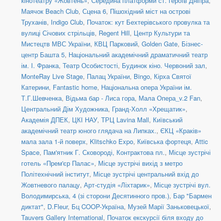
кінотеатру «Жовтень»
,
Середина платформи ст. героїв Дніпра
,
Маячок Beach Club
,
Сцена 6
,
Пішохідний міст на острові
Труханів
,
Indigo Club
,
Початок: кут Бехтерівського провулка та
вулиці Січових стрільців
,
Regent Hill
,
Центр Культури та
Мистецтв МВС України
,
КВЦ Парковий
,
Golden Gate
,
Бізнес-
центр Башта 5
,
Національний академічний драматичний театр
ім. І. Франка
,
Театр Особистості
,
Будинок кіно. Червоний зал
,
MonteRay Live Stage
,
Палац України
,
Bingo
,
Кірха Святої
Катерини
,
Fantastic home
,
Національна опера України ім.
Т.Г.Шевченка
,
Відьма бар - Лиса гора
,
Мала Опера_v.2 Fan
,
Центральний Дім Художника
,
Гранд-Холл «Хрещатик»
,
Академія ДПЕК
,
ЦКІ НАУ
,
ТРЦ Lavina Mall
,
Київський
академічний театр юного глядача на Липках.
,
ЄКЦ «Краків»
мала зала 1-й поверх
,
Klitschko Expo
,
Київська фортеця
,
Attic
Space
,
Пам'ятник Г. Сковороді, Контрактова пл.
,
Місце зустрічі
готель «Прем'єр Палас»
,
Місце зустрічі вихід з метро
Політехнічний інститут
,
Місце зустрічі центральний вхід до
Жовтневого палацу
,
Арт-студія «Ліхтарик»
,
Місце зустрічі вул.
Володимирська, 4 (зі сторони Десятинного пров.)
,
Бар "Бармен
диктат"
,
D.Fleur
,
Бц COOP-Україна
,
Музей Марії Заньковецької
,
Tauvers Gallery International
,
Початок екскурсії біля входу до