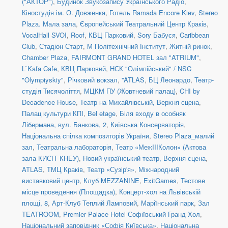
("АКТОР")
,
Будинок Звукозапису Українського Радіо
,
Кіностудія ім. О. Довженка
,
Готель Ramada Encore Kiev
,
Stereo
Plaza. Мала зала
,
Європейський Театральний Центр Краків
,
VocalHall SVOI
,
Roof
,
КВЦ Парковий
,
Sory Бабуся
,
Caribbean
Club
,
Стадіон Старт
,
М Політехнічний Інститут
,
Житній ринок
,
Chamber Plaza
,
FAIRMONT GRAND HOTEL зал "ATRIUM"
,
L`Kafa Cafe
,
КВЦ Парковий
,
НСК "Олімпійський" / NSC
"Olympiyskiy"
,
Річковий вокзал
,
''ATLAS
,
БЦ Леонардо
,
Театр-
студія Тисячоліття
,
МЦКМ ПУ (Жовтневий палац)
,
CHI by
Decadence House
,
Театр на Михайлівській, Верхня сцена
,
Палац культури КПІ
,
Bel etage
,
Біля входу в особняк
Лібермана, вул. Банкова, 2
,
Київська Консерваторія
,
Національна спілка композиторів України
,
Stereo Plaza_малий
зал
,
Театральна лабораторія
,
Театр «МежIIIКолон» (Актова
зала КИСІТ КНЕУ)
,
Новий український театр, Верхня сцена
,
ATLAS
,
ТМЦ Краків
,
Театр «Сузір'я»
,
Міжнародний
виставковий центр
,
Клуб MEZZANINE
,
ExitGames
,
Тестове
місце проведення (Площадка)
,
Концерт-хол на Львівській
площі, 8
,
Арт-Клуб Теплий Ламповий
,
Маріїнський парк
,
Зал
TEATROOM
,
Premier Palace Hotel Софіївський Гранд Хол
,
Національний заповідник «Софія Київська»
,
Національна