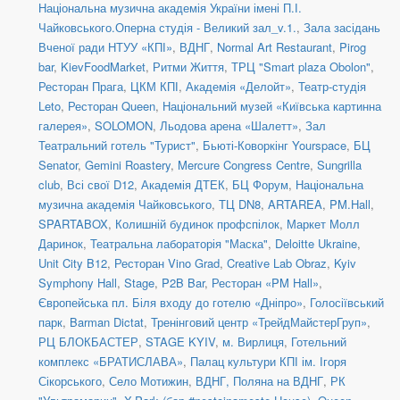
Національна музична академія України імені П.І.
Чайковського.Оперна студія - Великий зал_v.1.
,
Зала засідань
Вченої ради НТУУ «КПІ»
,
ВДНГ
,
Normal Art Restaurant
,
Pirog
bar
,
KievFoodMarket
,
Ритми Життя
,
ТРЦ "Smart plaza Obolon"
,
Ресторан Прага
,
ЦКМ КПІ
,
Академія «Делойт»
,
Театр-студія
Leto
,
Ресторан Queen
,
Національний музей «Київська картинна
галерея»
,
SOLOMON
,
Льодова арена «Шалетт»
,
Зал
Театральний готель "Турист"
,
Бьюті-Коворкінг Yourspace
,
БЦ
Senator
,
Gemini Roastery
,
Mercure Congress Centre
,
Sungrilla
club
,
Всі свої D12
,
Академія ДТЕК
,
БЦ Форум
,
Національна
музична академія Чайковського
,
ТЦ DN8
,
ARTAREA
,
PM.Hall
,
SPARTABOX
,
Колишній будинок профспілок
,
Маркет Молл
Даринок
,
Театральна лабораторія "Маска"
,
Deloitte Ukraine
,
Unit City B12
,
Ресторан Vino Grad
,
Creative Lab Obraz
,
Kyiv
Symphony Hall
,
Stage
,
P2B Bar
,
Ресторан «PM Hall»
,
Європейська пл. Біля входу до готелю «Дніпро»
,
Голосіївський
парк
,
Barman Dictat
,
Тренінговий центр «ТрейдМайстерГруп»
,
РЦ БЛОКБАСТЕР
,
STAGE KYIV
,
м. Вирлиця
,
Готельний
комплекс «БРАТИСЛАВА»
,
Палац культури КПІ ім. Ігоря
Сікорського
,
Село Мотижин
,
ВДНГ, Поляна на ВДНГ
,
РК