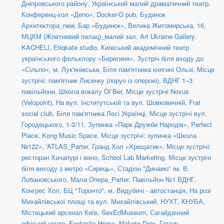
Дніпровського району
,
Український малий драматичний театр
,
Конференц-хол «Депо»
,
Docker-G pub
,
Будинок
Архитектора_new
,
Бар «Будинок»
,
Велика Житомирська, 16
,
МЦКМ (Жовтневий палац)_малий зал
,
Art Ukraine Gallery
,
KACHELI
,
Etiqkate studio
,
Київський академічний театр
українського фольклору «Берегиня»
,
Зустріч біля входу до
«Сільпо», м. Лук'янівська
,
Біля пам'ятника княгині Ользі
,
Місце
зустрічі: пам'ятник Лисенку (поруч із оперою)
,
ВДНГ 1–3
павільйони
,
Школа вокалу Ol`Ber
,
Місце зустрічі Novus
(Velopoint)
,
На вул. Інститутській та вул. Шовковичній
,
Frat
social сlub
,
Біля пам'ятника Лесі Українці
,
Місце зустрічі вул.
Городецького, 1-3/11
,
Зупинка «Парк Дружби Народів»
,
Perfect
Place
,
Kong Music Space
,
Місце зустрічі: зупинка «Школа
№122»
,
'ATLAS_Parter
,
Гранд Хол «Хрещатик»
,
Місце зустрічі:
ресторан Хачапурі і вино
,
School Lab Marketing
,
Місце зустрічі
біля виходу з метро «Сирець»
,
Стадіон "Динамо" ім. В.
Лобановського
,
Мала Опера_Parter
,
Павільйон №1 ВДНГ
,
Конгрес Хол
,
БЦ "Торонто"
,
м. Видубичі - автостанція
,
На розі
Михайлівської площі та вул. Михайлівський
,
НУХТ
,
КНУБА
,
Містецький арсенал Київ
,
SexEdMuseum
,
Сагайдачний
офісний центр
,
Fantastic Home
,
Makoto Dojo
,
Готель