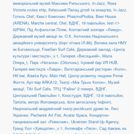
меморіальний музей Максима Рильського
,
In-Jazz
,
Rosa
Victoria cruise ship
,
Київський Палац дітей та юнацтва
,
In Jazz
,
Готель Otel'
,
Квест Комплекс PhasmoPhobia
,
Beer House
(ARENA)
,
Marche central
,
Otel
,
ВДНГ, 19 павільйон
,
test-11-
02FM4
,
Під Асфальтом Пляж
,
Контактний зоопарк «Лемур»
,
Державний музей авіації ім. О.К. Антонова Національного
авіаційного університету (борт літака ІЛ-86)
,
Велика зала НМУ
ім.Богомольця
,
FreeGen Surf Cafe
,
Державний заклад «Центр
культури і мистецтв»_v.1
,
Галерея «Висоцький»
,
Мала
Опера_t
,
Парк «Наталка» (Оболонь)
,
Ігровий бар VR HUB
,
Галерея мистецтв «Лавра»
,
Вегетаріанський ресторан «Коло»
,
Hill bar
,
Alaska Kyiv
,
Main Hall
,
Центр розвитку людини Ритмі
Життя
,
Арт-бар ARKA12
,
Театр «Між Трьох Колон»
,
Музей
авіації
,
Tiki Surf Cafe
,
ТРЦ "Район" 2 поверх
,
ВДНГ,
Центральний Павільйон 1
,
Кіностудія
,
ВДНГ, 13-й павільйон
,
Tartoria
,
метро Житомирська, біля автосалону Інфініті
,
Національний академічний театр російської драмі ім. Лесі
Українки
,
Pechersk Art Flat
,
Avatar Space
,
Концертно-
танцювальний зал «Ровесник»
,
Ukrainian Stand-Up Agency
,
Гранд Хол «Хрещатик»_v.1
,
Антикафе «Ляси»
,
Сад бажань на