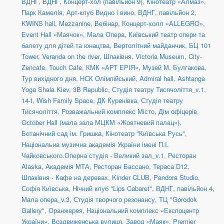
ВДНГ
,
ВДНГ, Концерт-хол (павільйон 9)
,
Кінотеатр «Алмаз»
,
Парк Камелія
,
Арт-клуб Видно і вино
,
ВДНГ, павільйон 2
,
KWINS hall
,
Mezzanine
,
Вебінар
,
Концерт-холл «ALLEGRO»
,
Event Hall «Маячок»
,
Мала Опера
,
Київський театр опери та
балету для дітей та юнацтва
,
Вертолітний майданчик
,
БЦ 101
Tower
,
Veranda on the river
,
Шпаківня
,
Victoria Museum
,
City-
Zencafe
,
Touch Cafe
,
КМК «АРТ ЕРІЯ»
,
Музей М. Булгакова
,
Тур вихідного дня
,
НСК Олімпійський
,
Admiral hall
,
Ashtanga
Yoga Shala Kiev
,
3B Republic
,
Студія театру Тисячоліття_v.1
,
14-t
,
Wish Family Space
,
ДК Куренівка
,
Студія театру
Тисячоліття
,
Розважальний комплекс Місто
,
Дім офіцерів
,
October Hall (мала зала МЦКМ «Жовтневий палац»)
,
Ботанічний сад ім. Гришка
,
Кінотеатр "Київська Русь"
,
Національна музична академія України імені П.І.
Чайковського.Оперна студія - Великий зал_v.1
,
Ресторан
Alaska
,
Академія МТА
,
Ресторан Бассано
,
Тераса D12
,
Шпаківня - Кафе на деревах
,
Kinder CLUB
,
Pandora Studio
,
Софія Київська
,
Нічний клуб "Lips Cabaret"
,
ВДНГ, павільйон 4
,
Мала опера_v.3
,
Студія творчого резонансу
,
ТЦ "Gorodok
Gallery"
,
Оранжерея, Національний комплекс «Експоцентр
України»
,
Воздвиженська вулиця
,
Завод «Маяк»
,
Premier