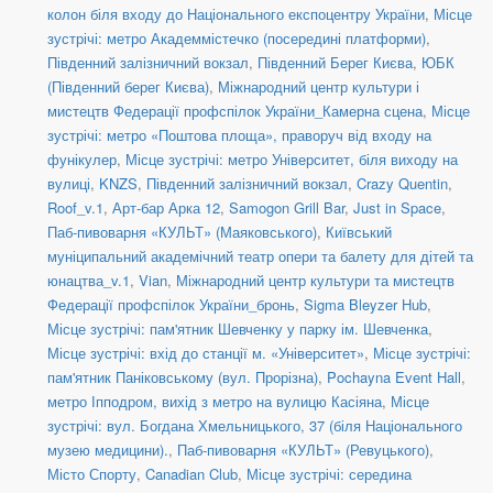
колон біля входу до Національного експоцентру України
,
Місце
зустрічі: метро Академмістечко (посередині платформи)
,
Південний залізничний вокзал
,
Південний Берег Києва
,
ЮБК
(Південний берег Києва)
,
Міжнародний центр культури і
мистецтв Федерації профспілок України_Камерна сцена
,
Місце
зустрічі: метро «Поштова площа», праворуч від входу на
фунікулер
,
Місце зустрічі: метро Університет, біля виходу на
вулиці
,
KNZS
,
Південний залізничний вокзал
,
Crazy Quentin
,
Roof_v.1
,
Арт-бар Арка 12
,
Samogon Grill Bar
,
Just in Space
,
Паб-пивоварня «КУЛЬТ» (Маяковського)
,
Київський
муніципальний академічний театр опери та балету для дітей та
юнацтва_v.1
,
Vian
,
Міжнародний центр культури та мистецтв
Федерації профспілок України_бронь
,
Sigma Bleyzer Hub
,
Місце зустрічі: пам'ятник Шевченку у парку ім. Шевченка
,
Місце зустрічі: вхід до станції м. «Університет»
,
Місце зустрічі:
пам'ятник Паніковському (вул. Прорізна)
,
Pochayna Event Hall
,
метро Іпподром, вихід з метро на вулицю Касіяна
,
Місце
зустрічі: вул. Богдана Хмельницького, 37 (біля Національного
музею медицини).
,
Паб-пивоварня «КУЛЬТ» (Ревуцького)
,
Місто Спорту
,
Canadian Club
,
Місце зустрічі: середина