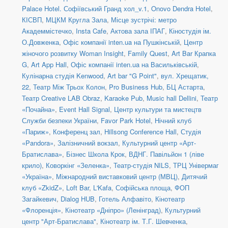
Palace Hotel. Софіївський Гранд хол_v.1
,
Onovo Dendra Hotel
,
КІСВП
,
МЦКМ Кругла Зала
,
Місце зустрічі: метро
Академмістечко
,
Insta Cafe
,
Актова зала ІПАГ
,
Кіностудія ім.
О.Довженка
,
Офіс компанії inten.ua на Пушкінській
,
Центр
жіночого розвитку Woman Insight
,
Family Quest
,
Art Bar Крапка
G
,
Art App Hall
,
Офіс компанії inten.ua на Васильківській
,
Кулінарна студія Kenwood
,
Art bar "G Point"
,
вул. Хрещатик,
22
,
Театр Між Трьох Колон
,
Pro Business Hub
,
БЦ Астарта
,
Театр Creative LAB Obraz
,
Karaoke Pub
,
Music hall Dellini
,
Театр
«Почайна»
,
Event Hall Signal
,
Центр культури та мистецтв
Служби безпеки України
,
Favor Park Hotel
,
Нічний клуб
«Париж»
,
Конференц зал
,
Hillsong Conference Hall
,
Студія
«Pandora»
,
Залізничний вокзал
,
Культурний центр «Арт-
Братислава»
,
Бізнес Школа Крок
,
ВДНГ. Павільйон 1 (ліве
крило)
,
Коворкінг «Зеленка»
,
Театр-студія NILS
,
ТРЦ Універмаг
«Україна»
,
Міжнародний виставковий центр (МВЦ)
,
Дитячий
клуб «ZkidZ»
,
Loft Bar
,
L'Kafa
,
Софійська площа
,
ФОП
Загайкевич
,
Dialog HUB
,
Готель Алфавіто
,
Кінотеатр
«Флоренція»
,
Кінотеатр «Дніпро» (Ленінград)
,
Культурний
центр "Арт-Братислава"
,
Кінотеатр ім. Т.Г. Шевченка
,