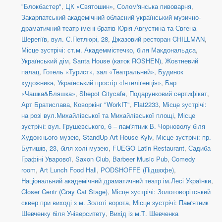
"Блокбастер"
,
ЦК «Святошин»
,
Солом'янська пивоварня
,
Закарпатський академічний обласний український музично-
драматичний театр імені братів Юрія-Августина та Євгена
Шерегіїв
,
вул. С.Петлюрі, 28
,
Джазовий ресторан CHILLMAN
,
Місце зустрічі: ст.м. Академмістечко, біля Макдональдса
,
Український дім
,
Santa House (каток ROSHEN)
,
Жовтневий
палац
,
Готель «Турист», зал «Театральний»
,
Будинок
художника
,
Український простір «Інтеліґенція»
,
Бар
«Чашка&Бляшка»
,
Shepot Citycafe
,
Подарунковий сертифікат
,
Арт Братислава
,
Коворкінг "WorkIT"
,
Flat2233
,
Місце зустрічі:
на розі вул.Михайлівської та Михайлівської площі
,
Місце
зустрічі: вул. Грушевського, 6 – пам'ятник В. Чорноволу біля
Художнього музею
,
StandUp Art House Kyiv
,
Місце зустрічі: пр.
Бутишів, 23, біля холі музею
,
FUEGO Latin Restaurant
,
Садиба
Графіні Уварової
,
Saxon Club
,
Barbeer Music Pub
,
Comedy
room
,
Art Lunch Food Hall
,
PODSHOFFE (Підшофе)
,
Національний академічний драматичний театр ім.Лесі Українки
,
Closer Centr (Gray Cat Stage)
,
Місце зустрічі: Золотоворітський
сквер при виході з м. Золоті ворота
,
Місце зустрічі: Пам'ятник
Шевченку біля Університету
,
Вихід із м.Т. Шевченка