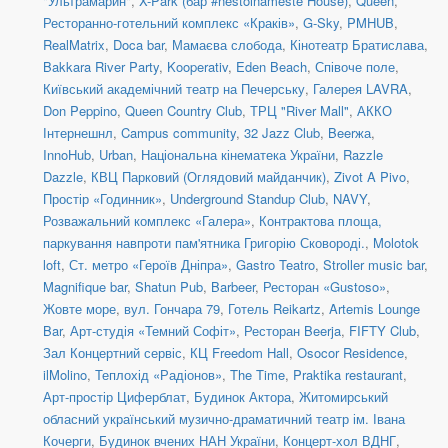
"Ультрамарин"
,
X-Park (бар #nestoinameste House)
,
Queen
,
Ресторанно-готельний комплекс «Краків»
,
G-Sky
,
PMHUB
,
RealMatrix
,
Doca bar
,
Мамаєва слобода
,
Кінотеатр Братислава
,
Bakkara River Party
,
Kooperativ
,
Eden Beach
,
Співоче поле
,
Київський академічний театр на Печерську
,
Галерея LAVRA
,
Don Peppino
,
Queen Country Club
,
ТРЦ "River Mall"
,
АККО
Інтернешнл
,
Campus community
,
32 Jazz Club
,
Beerжа
,
InnoHub
,
Urban
,
Національна кінематека України
,
Razzle
Dazzle
,
КВЦ Парковий (Оглядовий майданчик)
,
Zivot A Pivo
,
Простір «Годинник»
,
Underground Standup Club
,
NAVY
,
Розважальний комплекс «Галера»
,
Контрактова площа,
паркування навпроти пам'ятника Григорію Сковороді.
,
Molotok
loft
,
Ст. метро «Героїв Дніпра»
,
Gastro Teatro
,
Stroller music bar
,
Magnifique bar
,
Shatun Pub
,
Barbeer
,
Ресторан «Gustoso»
,
Жовте море
,
вул. Гончара 79
,
Готель Reikartz
,
Artemis Lounge
Bar
,
Арт-студія «Темний Софіт»
,
Ресторан Beerja
,
FIFTY Club
,
Зал Концертний сервіс
,
КЦ Freedom Hall
,
Osocor Residence
,
ilMolino
,
Теплохід «Радіонов»
,
The Time
,
Praktika restaurant
,
Арт-простір Циферблат
,
Будинок Актора
,
Житомирський
обласний український музично-драматичний театр ім. Івана
Кочерги
,
Будинок вчених НАН України
,
Концерт-хол ВДНГ
,