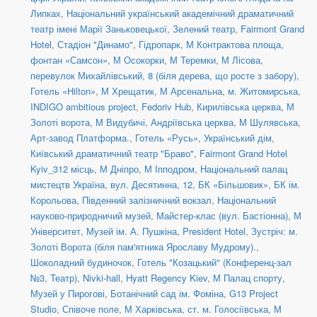
Липках
,
Національний український академічний драматичний
театр імені Марії Заньковецької
,
Зелений театр
,
Fairmont Grand
Hotel
,
Стадіон "Динамо"
,
Гідропарк
,
М Контрактова площа,
фонтан «Самсон»
,
М Осокорки
,
М Теремки
,
М Лісова
,
перевулок Михайлівський, 8 (біля дерева, що росте з забору)
,
Готель «Hilton»
,
М Хрещатик
,
М Арсенальна
,
м. Житомирська
,
INDIGO ambitious project
,
Fedoriv Hub
,
Кирилівська церква
,
М
Золоті ворота
,
М Видубичі
,
Андріївська церква
,
М Шулявська
,
Арт-завод Платформа.
,
Готель «Русь»
,
Український дім
,
Київський драматичний театр "Браво"
,
Fairmont Grand Hotel
Kyiv_312 місць
,
М Дніпро
,
М Іпподром
,
Національний палац
мистецтв Україна
,
вул. Десятинна, 12
,
БК «Більшовик»
,
БК ім.
Корольова
,
Південний залізничний вокзал
,
Національний
науково-природничий музей
,
Майстер-клас (вул. Бастіонна)
,
М
Університет
,
Музей ім. А. Пушкіна
,
President Hotel
,
Зустріч: м.
Золоті Ворота (біля пам'ятника Ярославу Мудрому).
,
Шоколадний будиночок
,
Готель "Козацький" (Конференц-зал
№3. Театр)
,
Nivki-hall
,
Hyatt Regency Kiev
,
М Палац спорту
,
Музей у Пирогові
,
Ботанічний сад ім. Фоміна
,
G13 Project
Studio
,
Співоче поле
,
М Харківська
,
ст. м. Голосіївська
,
М