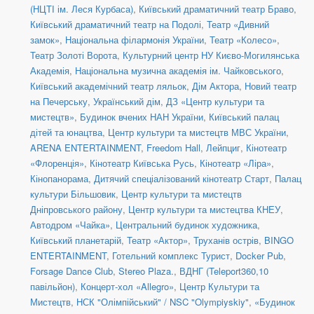
(НЦТІ ім. Леся Курбаса)
,
Київський драматичний театр Браво
,
Київський драматичний театр на Подолі
,
Театр «Дивний
замок»
,
Національна філармонія України
,
Театр «Колесо»
,
Театр Золоті Ворота
,
Культурний центр НУ Києво-Могилянська
Академія
,
Національна музична академія ім. Чайковського
,
Київський академічний театр ляльок
,
Дім Актора
,
Новий театр
на Печерську
,
Український дім
,
ДЗ «Центр культури та
мистецтв»
,
Будинок вчених НАН України
,
Київський палац
дітей та юнацтва
,
Центр культури та мистецтв МВС України
,
ARENA ENTERTAINMENT
,
Freedom Hall
,
Лейпциг
,
Кінотеатр
«Флоренція»
,
Кінотеатр Київська Русь
,
Кінотеатр «Ліра»
,
Кінопанорама
,
Дитячий спеціалізований кінотеатр Старт
,
Палац
культури Більшовик
,
Центр культури та мистецтв
Дніпровського району
,
Центр культури та мистецтва КНЕУ
,
Автодром «Чайка»
,
Центральний будинок художника
,
Київський планетарій
,
Театр «Актор»
,
Труханів острів
,
BINGO
ENTERTAINMENT
,
Готельний комплекс Турист
,
Docker Pub
,
Forsage Dance Club
,
Stereo Plaza.
,
ВДНГ (Teleport360,10
павільйон)
,
Концерт-хол «Allegro»
,
Центр Культури та
Мистецтв
,
НСК "Олімпійський" / NSC "Olympiyskiy"
,
«Будинок