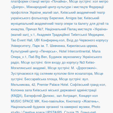
платформи станції метро «Почайна»
,
Місце зустрічі: хол метро
«Дніпро»
,
Міжнародний центр культури і мистецтв Федерації
профспілок України_малий зал
,
Київський академічний театр
українського фольклору Берегиня
,
Amigos bar
,
Київський
муніципальний академічний театр опери та балету для дітей та
юнацтва
,
Причал №7
,
Національний Палац мистецтв «Україна»
(малий зал)_v.1
,
Академія Традиційної Тибетської Медицини
,
Tao Event Hall
,
UBI Конференц-хол
,
Вхід до Червоного корпусу
Університету
,
Парк ім. Т. Шевченка
,
Кирилівська церква
,
Культурний центр «Печерськ»
,
Hotel Intercontinental
,
Мала
Опера_v.1
,
Паб Big Ben
,
Будинок звукозапису Українського
радіо
,
Місце зустрічі: біля входу до корпусу №3 Київо-
Могилянської академії
,
Місце зустрічі: М. «Дорогожичі».
Зустрічаємося під скляним куполом біля ескалатора
,
Місце
зустрічі: Бессарабська площа
,
Місце зустрічі: вул.
Мельникова, 42
,
Premier Palace Hotel. Софіївський гранд-хол
,
Колонна зала Київської міської державної адміністрації
(КМДА)
,
Батерфляй Делюкс, зал Антрацит
,
Концерт-хол
MUSIC SPACE MK
,
Кіно-павільйон
,
Кінотеатр «Жовтень»
,
Національний будинок органної та камерної музики
,
Photo
studio / Creative space UPSTAIRS
,
Студія 75
,
Гранд-паб