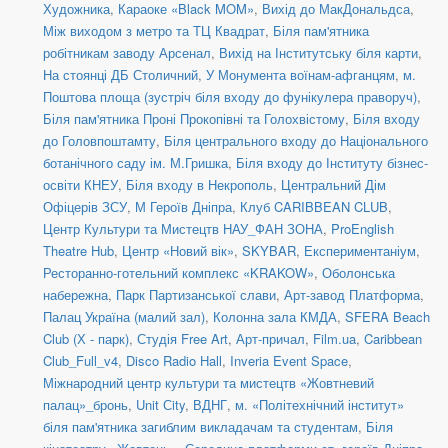
Художника
,
Караоке «Black MOM»
,
Вихід до МакДональдса
,
Між виходом з метро та ТЦ Квадрат
,
Біля пам'ятника
робітникам заводу Арсенал
,
Вихід на Інститутську біля карти
,
На стоянці ДБ Столичний
,
У Монумента воїнам-афганцям
,
м.
Поштова площа (зустріч біля входу до фунікулера праворуч)
,
Біля пам'ятника Проні Прокопівні та Голохвістому
,
Біля входу
до Головпоштамту
,
Біля центрального входу до Національного
ботанічного саду ім. М.Гришка
,
Біля входу до Інституту бізнес-
освіти КНЕУ
,
Біля входу в Некрополь
,
Центральний Дім
Офіцерів ЗСУ
,
М Героїв Дніпра
,
Клуб CARIBBEAN CLUB
,
Центр Культури та Мистецтв НАУ_ФАН ЗОНА
,
ProEnglish
Theatre Hub
,
Центр «Новий вік»
,
SKYBAR
,
Експериментаніум
,
Ресторанно-готельний комплекс «KRAKOW»
,
Оболонська
набережна
,
Парк Партизанської слави
,
Арт-завод Платформа
,
Палац Україна (малий зал)
,
Колонна зала КМДА
,
SFERA Beach
Club (Х - парк)
,
Студія Free Art
,
Арт-причал
,
Film.ua
,
Caribbean
Club_Full_v4
,
Disco Radio Hall
,
Inveria Event Space
,
Міжнародний центр культури та мистецтв «Жовтневий
палац»_бронь
,
Unit Сity
,
ВДНГ
,
м. «Політехнічний інститут»
біля пам'ятника загиблим викладачам та студентам
,
Біля