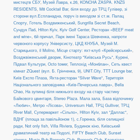
мистецтв СБУ
,
Музей Лавра, к.26
,
KONCHA ZASPA. KNZS
RESIDENTS
,
M8 Cocktail Bar
,
біля входу до ТРЦ Гулівер, зі
сторони вул.Еспланадна, поруч із виходом зі ст.м. Палац
Спорту
,
Готель Воздвиженський
,
Sungrilla Secret Beach
,
Сундук Паб
,
Hilton Kyiv
,
Kyiv Golf Center
,
Ресторан «BEEF meat
and wine»
,
6й причал
,
Парк імені Тараса Шевченка, напроти
червоного корпусу Універсисту
,
ЦКД КНУБА
,
Музей М.
Старицького
,
il Molino
,
Місце старту: яхт-клуб «Крейсерський»
,
Возджвіженський дворик
,
Кінотеатр "Київська Русь"
,
Курені
,
Підвал Культури
,
Octo tower
,
Теплохід «Монблан»
,
Сеть квест
кімнат ZQuest (вул. Б. Грінченка, 9)
,
UNIT.City
,
TTT Lounge bar
,
Київ Експо Плаза
,
Яхта-ресторан "Silver Wave"
,
Територія
Національного заповідника «Київ-Печерська лавра»
,
Bella
Chao
,
На зупинці біля нижнього входу на стару частину
Байкового цвинтаря
,
Stereo Plaza. Мала зала
,
База відпочинку
«Любич»
,
Метро «Лісова»
,
Universum Hall
,
ТРЦ Gulliver
,
ТРЦ
River Mall
,
Супермаркет «Сільпо»
,
Hilton Kyiv, зал "Даллас"
,
ВДНГ (площа за павільйоном 1)
,
с.Горенка, біля селищної
ради
,
Not only fish
,
Villa Riviera
,
Будинок кіно
,
Київський
драматичний театр на Подолі
,
FIFTY Beach Club
,
Sunset
cinema
,
Music Pub Pepper's Club
,
Pepper's Club
,
Клавдієво-