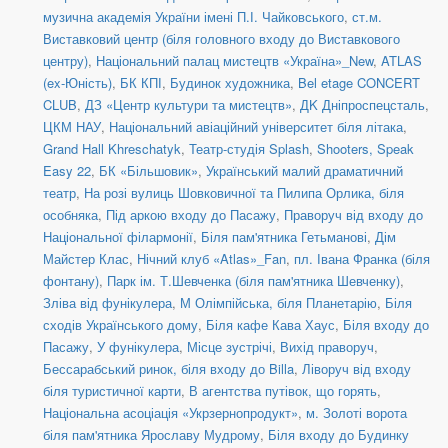
музична академія України імені П.І. Чайковського
,
ст.м.
Виставковий центр (біля головного входу до Виставкового
центру)
,
Національний палац мистецтв «Україна»_New
,
ATLAS
(ex-Юність)
,
БК КПІ
,
Будинок художника
,
Bel etage CONCERT
CLUB
,
ДЗ «Центр культури та мистецтв»
,
ДK Дніпроспецсталь
,
ЦКМ НАУ
,
Національний авіаційний університет біля літака
,
Grand Hall Khreschatyk
,
Театр-студія Splash
,
Shooters, Speak
Easy 22
,
БК «Більшовик»
,
Український малий драматичний
театр
,
На розі вулиць Шовковичної та Пилипа Орлика, біля
особняка
,
Під аркою входу до Пасажу
,
Праворуч від входу до
Національної філармонії
,
Біля пам'ятника Гетьманові
,
Дім
Майстер Клас
,
Нічний клуб «Atlas»_Fan
,
пл. Івана Франка (біля
фонтану)
,
Парк ім. Т.Шевченка (біля пам'ятника Шевченку)
,
Зліва від фунікулера
,
М Олімпійська, біля Планетарію
,
Біля
сходів Українського дому
,
Біля кафе Кава Хаус
,
Біля входу до
Пасажу
,
У фунікулера
,
Місце зустрічі
,
Вихід праворуч
,
Бессарабський ринок, біля входу до Billa
,
Ліворуч від входу
біля туристичної карти
,
В агентства путівок, що горять
,
Національна асоціація «Укрзернопродукт»
,
м. Золоті ворота
біля пам'ятника Ярославу Мудрому
,
Біля входу до Будинку