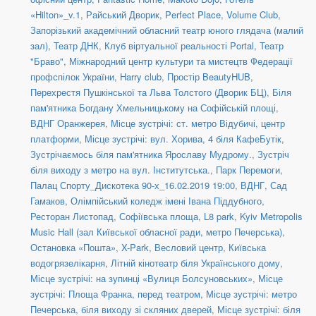
«Hilton»_v.1
,
Райський Дворик
,
Perfect Place
,
Volume Club
,
Запорізький академічний обласний театр юного глядача (малий
зал)
,
Театр ДНК
,
Клуб віртуальної реальності Portal
,
Театр
"Браво"
,
Міжнародний центр культури та мистецтв Федерації
профспілок України
,
Harry club
,
Простір BeautyHUB
,
Перехрестя Пушкінської та Льва Толстого (Дворик БЦ)
,
Біля
пам'ятника Богдану Хмельницькому на Софійській площі
,
ВДНГ Оранжерея
,
Місце зустрічі: ст. метро Відубичі, центр
платформи
,
Місце зустрічі: вул. Хорива, 4 біля КафеБутік
,
Зустрічаємось біля пам'ятника Ярославу Мудрому.
,
Зустріч
біля виходу з метро на вул. Інститутська.
,
Парк Перемоги
,
Палац Спорту_Дискотека 90-х_16.02.2019 19:00
,
ВДНГ, Сад
Гамаков
,
Олімпійський коледж імені Івана Піддубного
,
Ресторан Листопад
,
Софіївська площа
,
L8 park
,
Kyiv Metropolis
Music Hall (зал Київської обласної ради, метро Печерська)
,
Остановка «Пошта»
,
X-Park
,
Весловий центр
,
Київська
водогрязелікарня
,
Літній кінотеатр біля Українського дому
,
Місце зустрічі: на зупинці «Вулиця Болсуновських»
,
Місце
зустрічі: Площа Франка, перед театром
,
Місце зустрічі: метро
Печерська, біля виходу зі скляних дверей
,
Місце зустрічі: біля