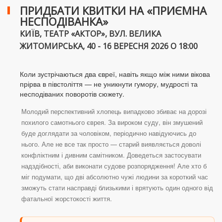
ПРИДБАТИ КВИТКИ НА «ПРИЄМНА
НЕСПОДІВАНКА»
КИЇВ, ТЕАТР «АКТОР», ВУЛ. ВЕЛИКА
ЖИТОМИРСЬКА, 40 - 16 ВЕРЕСНЯ 2026 О 18:00
Коли зустрічаються два євреї, навіть якщо між ними вікова
прірва в півстоліття — не уникнути гумору, мудрості та
несподіваних поворотів сюжету.
Молодий перспективний хлопець випадково збиває на дорозі
похилого самотнього єврея. За вироком суду, він змушений
буде доглядати за чоловіком, періодично навідуючись до
нього. Але не все так просто — старий виявляється доволі
конфліктним і дивним самітником. Доведеться застосувати
надздібності, аби виконати судове розпорядження! Але хто б
міг подумати, що дві абсолютно чужі людини за короткий час
зможуть стати насправді близькими і врятують один одного від
фатальної жорстокості життя.