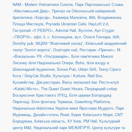
NAM - Modern Vietnamese Cuisine
,
Парк Партизанської Слави,
«Мисливський Двір»
,
Причал на Оболонській набережній,
бригантина «Корсар»
,
Каземіра Малєвіча, 86б
,
Воздвиженка,
Площа Мистецтв
,
Prynada Ukrainian Cafe
,
HayLoft 2.0
,
Гастропаб «У РЕБРО»
,
Admiral Hall
,
Вугілля
,
Арт-Студія
«ТВОРЧІ», офіс 3
,
с. Колонщина
,
вул. Олеся Гончара, 30А
,
Dorothy pub
,
МЦКМ "Жовтневий палац"
,
Київський академічний
театр “Золоті ворота”
,
Освіторія хаб
,
Ресторан «Причал»
,
М.
«Вокзальна» РК «Ультрамарін»
,
Біля пам'ятника Миколі
Лисенку біля Національної Опери
,
Boho
,
біля входу в
Шоколадний будиночок
,
Бочка Pub
,
Urban Grill
,
Театр Сірого
Кота / GreyCat.Studio
,
Культура / Kultura
,
Red Sox
,
Кухмейстер. Дім-ресторан
,
Barvy restaurant bar
,
Ресто-клуб
«Kalaki-Місто»
,
The Quest Guest House
,
Патріарший собор
Воскресіння Христового УГКЦ
,
Біля церкви Богородиці
Пирогощі
,
Біля фонтану Термена
,
Coworking Platforma
,
Національна бібліотека України імені Ярослава Мудрого
,
Парк
Муромець
,
Дизайн-готель Road
,
Берег Київського Моря
,
СМТ
Бородянка, Київська область
,
КУ Київ
,
PM Hall
,
Культурний
центр М82
,
Національний парк МЕЖИГІР'Я
,
Центр культури та