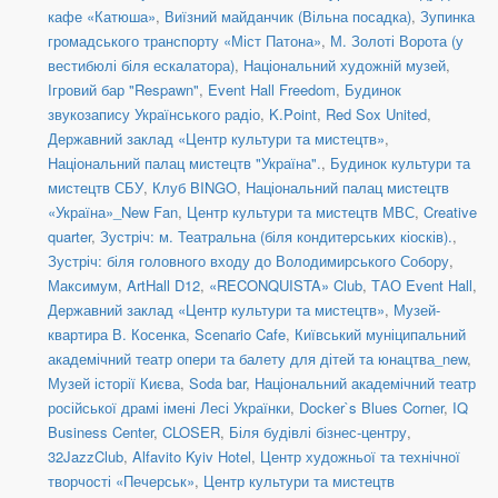
кафе «Катюша»
,
Виїзний майданчик (Вільна посадка)
,
Зупинка
громадського транспорту «Міст Патона»
,
М. Золоті Ворота (у
вестибюлі біля ескалатора)
,
Національний художній музей
,
Ігровий бар "Respawn"
,
Event Hall Freedom
,
Будинок
звукозапису Українського радіо
,
K.Point
,
Red Sox United
,
Державний заклад «Центр культури та мистецтв»
,
Національний палац мистецтв "Україна".
,
Будинок культури та
мистецтв СБУ
,
Клуб BINGO
,
Національний палац мистецтв
«Україна»_New Fan
,
Центр культури та мистецтв МВС
,
Creative
quarter
,
Зустріч: м. Театральна (біля кондитерських кіосків).
,
Зустріч: біля головного входу до Володимирського Собору
,
Максимум
,
ArtHall D12
,
«RECONQUISTA» Club
,
ТАО Event Hall
,
Державний заклад «Центр культури та мистецтв»
,
Музей-
квартира В. Косенка
,
Scenario Cafe
,
Київський муніципальний
академічний театр опери та балету для дітей та юнацтва_new
,
Музей історії Києва
,
Soda bar
,
Національний академічний театр
російської драмі імені Лесі Українки
,
Docker`s Blues Corner
,
IQ
Business Center
,
CLOSER
,
Біля будівлі бізнес-центру
,
32JazzClub
,
Alfavito Kyiv Hotel
,
Центр художньої та технічної
творчості «Печерськ»
,
Центр культури та мистецтв