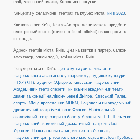
mail, Безпечний платіж, Колективні покупки.
Концерти у філармонії, театрах та клубах міста
Київ 2023
.
Квиткова каса Київ, Театр «Актор», де ви можете придбати
електронний квиток (етикет, e-ticket, eticket) на концерти та
інші події.
Адреси театрів міста Київ, ціни на квитки в партер, балкон,
амфітеатр, описи подій, афіша міста Київ.
Популярні місця Київ:
Центр культури та мистецтв
Національного авіаційного університету
,
Будинок культури
НТУУ (КПІ)
,
Будинок Офіцерів
,
Київський Національний
Академічний театр оперети
,
Київський академічний театр
драми та комедії на лівому березі Дніпра
,
Київський Палац
спорту
,
Місце проведення: МЦКМ
,
Національний академічний
драматичний театр імені Івана Франка
,
Національний
академічний театр опери та балету України ім. Т. Г. Шевченка
,
Національний академічний драматичний театр ім. Лесі
Українки
,
Національний палац мистецтв «Україна»
,
Національний центр театрального мистецтва ім. Леся Курбаса