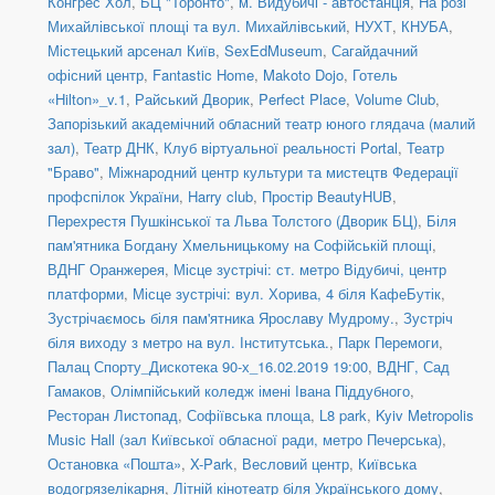
Конгрес Хол
,
БЦ "Торонто"
,
м. Видубичі - автостанція
,
На розі
Михайлівської площі та вул. Михайлівський
,
НУХТ
,
КНУБА
,
Містецький арсенал Київ
,
SexEdMuseum
,
Сагайдачний
офісний центр
,
Fantastic Home
,
Makoto Dojo
,
Готель
«Hilton»_v.1
,
Райський Дворик
,
Perfect Place
,
Volume Club
,
Запорізький академічний обласний театр юного глядача (малий
зал)
,
Театр ДНК
,
Клуб віртуальної реальності Portal
,
Театр
"Браво"
,
Міжнародний центр культури та мистецтв Федерації
профспілок України
,
Harry club
,
Простір BeautyHUB
,
Перехрестя Пушкінської та Льва Толстого (Дворик БЦ)
,
Біля
пам'ятника Богдану Хмельницькому на Софійській площі
,
ВДНГ Оранжерея
,
Місце зустрічі: ст. метро Відубичі, центр
платформи
,
Місце зустрічі: вул. Хорива, 4 біля КафеБутік
,
Зустрічаємось біля пам'ятника Ярославу Мудрому.
,
Зустріч
біля виходу з метро на вул. Інститутська.
,
Парк Перемоги
,
Палац Спорту_Дискотека 90-х_16.02.2019 19:00
,
ВДНГ, Сад
Гамаков
,
Олімпійський коледж імені Івана Піддубного
,
Ресторан Листопад
,
Софіївська площа
,
L8 park
,
Kyiv Metropolis
Music Hall (зал Київської обласної ради, метро Печерська)
,
Остановка «Пошта»
,
X-Park
,
Весловий центр
,
Київська
водогрязелікарня
,
Літній кінотеатр біля Українського дому
,