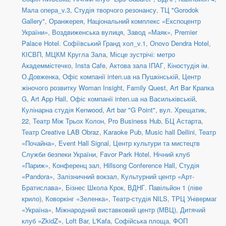
Мала опера_v.3
,
Студія творчого резонансу
,
ТЦ "Gorodok
Gallery"
,
Оранжерея, Національний комплекс «Експоцентр
України»
,
Воздвиженська вулиця
,
Завод «Маяк»
,
Premier
Palace Hotel. Софіївський Гранд хол_v.1
,
Onovo Dendra Hotel
,
КІСВП
,
МЦКМ Кругла Зала
,
Місце зустрічі: метро
Академмістечко
,
Insta Cafe
,
Актова зала ІПАГ
,
Кіностудія ім.
О.Довженка
,
Офіс компанії inten.ua на Пушкінській
,
Центр
жіночого розвитку Woman Insight
,
Family Quest
,
Art Bar Крапка
G
,
Art App Hall
,
Офіс компанії inten.ua на Васильківській
,
Кулінарна студія Kenwood
,
Art bar "G Point"
,
вул. Хрещатик,
22
,
Театр Між Трьох Колон
,
Pro Business Hub
,
БЦ Астарта
,
Театр Creative LAB Obraz
,
Karaoke Pub
,
Music hall Dellini
,
Театр
«Почайна»
,
Event Hall Signal
,
Центр культури та мистецтв
Служби безпеки України
,
Favor Park Hotel
,
Нічний клуб
«Париж»
,
Конференц зал
,
Hillsong Conference Hall
,
Студія
«Pandora»
,
Залізничний вокзал
,
Культурний центр «Арт-
Братислава»
,
Бізнес Школа Крок
,
ВДНГ. Павільйон 1 (ліве
крило)
,
Коворкінг «Зеленка»
,
Театр-студія NILS
,
ТРЦ Універмаг
«Україна»
,
Міжнародний виставковий центр (МВЦ)
,
Дитячий
клуб «ZkidZ»
,
Loft Bar
,
L'Kafa
,
Софійська площа
,
ФОП