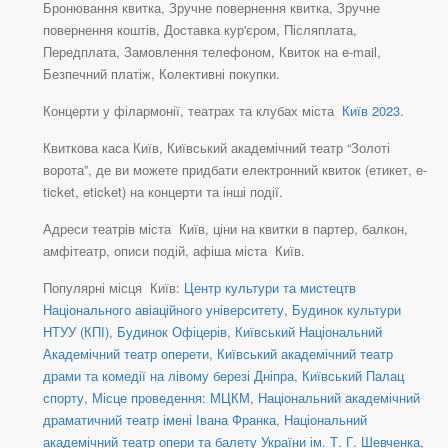
Бронювання квитка, Зручне повернення квитка, Зручне
повернення коштів, Доставка кур'єром, Післяплата,
Передплата, Замовлення телефоном, Квиток на e-mail,
Безпечний платіж, Колективні покупки.
Концерти у філармонії, театрах та клубах міста
Київ 2023
.
Квиткова каса Київ, Київський академічний театр “Золоті
ворота”, де ви можете придбати електронний квиток (етикет, e-
ticket, eticket) на концерти та інші події.
Адреси театрів міста Київ, ціни на квитки в партер, балкон,
амфітеатр, описи подій, афіша міста Київ.
Популярні місця Київ:
Центр культури та мистецтв
Національного авіаційного університету
,
Будинок культури
НТУУ (КПІ)
,
Будинок Офіцерів
,
Київський Національний
Академічний театр оперети
,
Київський академічний театр
драми та комедії на лівому березі Дніпра
,
Київський Палац
спорту
,
Місце проведення: МЦКМ
,
Національний академічний
драматичний театр імені Івана Франка
,
Національний
академічний театр опери та балету України ім. Т. Г. Шевченка
,