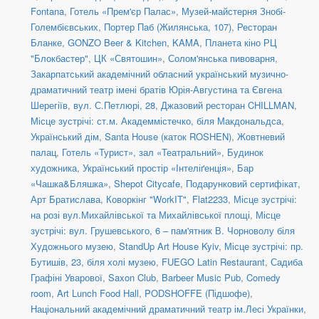
Fontana
,
Готель «Прем'єр Палас»
,
Музей-майстерня Знобі-
Голембієвських
,
Портер Паб (Жилянська, 107)
,
Ресторан
Бланке
,
GONZO Beer & Kitchen
,
KAMA
,
Планета кіно РЦ
"Блокбастер"
,
ЦК «Святошин»
,
Солом'янська пивоварня
,
Закарпатський академічний обласний український музично-
драматичний театр імені братів Юрія-Августина та Євгена
Шерегіїв
,
вул. С.Петлюрі, 28
,
Джазовий ресторан CHILLMAN
,
Місце зустрічі: ст.м. Академмістечко, біля Макдональдса
,
Український дім
,
Santa House (каток ROSHEN)
,
Жовтневий
палац
,
Готель «Турист», зал «Театральний»
,
Будинок
художника
,
Український простір «Інтеліґенція»
,
Бар
«Чашка&Бляшка»
,
Shepot Citycafe
,
Подарунковий сертифікат
,
Арт Братислава
,
Коворкінг "WorkIT"
,
Flat2233
,
Місце зустрічі:
на розі вул.Михайлівської та Михайлівської площі
,
Місце
зустрічі: вул. Грушевського, 6 – пам'ятник В. Чорноволу біля
Художнього музею
,
StandUp Art House Kyiv
,
Місце зустрічі: пр.
Бутишів, 23, біля холі музею
,
FUEGO Latin Restaurant
,
Садиба
Графіні Уварової
,
Saxon Club
,
Barbeer Music Pub
,
Comedy
room
,
Art Lunch Food Hall
,
PODSHOFFE (Підшофе)
,
Національний академічний драматичний театр ім.Лесі Українки
,