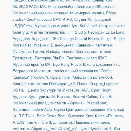
MUSIC SPACE MK
,
Кіно-павільйон
,
Кінотеатр «Жовтень»
,
Національний будинок органної та камерної музики
,
Photo
studio / Creative space UPSTAIRS
,
Студія 75
,
Гранд-паб
«ВДОСКУ»
,
Музикальна студія Шум
,
Київський театр опери та
балету для дітей та юнацтва
,
Film Studio
,
Ресторан La La Land
,
Аеродром Бородянка
,
ЖК Chicago Central House
,
InLight Studio
,
Музей Лесі Українки
,
Бізнес-центр «Каньйон»
,
пам'ятник
Фунікулер
,
Готель Ramada Encore
,
Конгрес-хол готелю
Президент.
,
Ресторан Phi-Phi
,
Театральний зал ІПАГ
,
Музичний простір МК
,
Ego Party Place
,
Школа Джазового та
Естрадного Мистецтв
,
Національний заповідник "Софія
Київська" ("Хлібня")
,
Opera Hotel
,
Майдан Незалежності
,
Конгрес-хол готелю Президент_v.2
,
Палац Спорту_Legends
,
HC Hall
,
Центр Культури та Мистецтв НАУ.
,
Open Room
,
Будинок Культури ім. Я. Батюка
,
Sex Ed Coffee
,
Tusa Bar
,
Національний палац мистецтв «Україна»_(малий зал)
,
Guramma modern Asia
,
Сцена Центральної районної бібліотеки
ім. П.Г.Тічіні
,
Bella Costa Boat
,
Questoria Kiev
,
Кафе «Паштет»
,
ATLAS_Fan v
,
mOre (БЦ Торонто)
,
Національний палац
мистецтв «Україна»_(малий зал)_v.2
,
вул. Шулявська 5
,
Дім