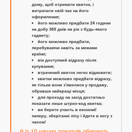
дому, щоб отримати квиток, і
витрачати свій час на його
оформлення;
його можливо придбати 24 години
на добу 365 днів на рік з будь-якого
гаджету;
його можливо придбати,
перебуваючи навіть за межами
країни;
він доступний відразу після
купування;
втрачений квиток легко відновити;
квитки можливо придбати відразу,
як тільки вони з'явилися у продажу,
обравши найкращі місця;
для проходу на захід достатньо
показати лише штрих-код квитка;
ви берете участь в економії
паперу, зберіганні лісу і йдете в ногу з
часом!
9 із 10 наших покупців обирають