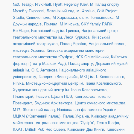
№3. Театр)
,
Nivki-hall
,
Hyatt Regency Kiev
,
М Палац спорту
,
Музей у Пирогові
,
Ботанічний сад ім. Фоміна
,
G13 Project
Studio
,
Співоче поле
,
М Харківська
,
ст. м. Голосіївська
,
М
Дружби народів
,
Причал
,
М Мінська
,
SKY family PARK
,
BelEtage
,
Ботанічний сад ім. Гришка
,
Національний центр
театрального мистецтва ім. Леся Курбаса
,
Київський
академічний театр кукол
,
Палац Україна
,
Національний палац
мистецтв Україна
,
Київська академічна майстерня
театрального мистецтва “Сузір'я”
,
НСК Олімпійський
,
Київська
фортеця (Театр Маскам Рад)
,
Палац спорту
,
Державний музей
авіації ім. О.К. Антонова Національного авіаційного
університету
,
Галерея «Висоцький»
,
МКЦ ім. І. Козловського
,
Plivka
,
Мистецько-концертний центр ім. Івана Козловського
,
Художньо-концертний центр ім. Івана Козловського
,
Планетарій
,
Heaven
,
Щастя HUB
,
Конгрес-хол готелю
Президент
,
Будинок Архітектора
,
Центр сучасного мистецтва
М17
,
Жовтневий палац
,
Національна філармонія України
,
МЦКМ (Жовтневий палац)
,
Палац Україна
,
Київську академічну
майстерню театрального мистецтва “Сузір'я”
,
Театр Шафа
,
КХАТ
,
British Pub Red Queen
,
Київський Дім Книги
,
Київський