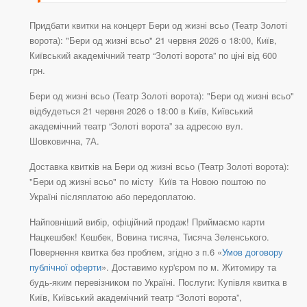
Придбати квитки на концерт Бери од жизні всьо (Театр Золоті
ворота): "Бери од жизні всьо" 21 червня 2026 о 18:00, Київ,
Київський академічний театр “Золоті ворота” по ціні від 600
грн.
Бери од жизні всьо (Театр Золоті ворота): "Бери од жизні всьо"
відбудеться 21 червня 2026 о 18:00 в Київ, Київський
академічний театр “Золоті ворота” за адресою вул.
Шовковична, 7А.
Доставка квитків на Бери од жизні всьо (Театр Золоті ворота):
"Бери од жизні всьо" по місту Київ та Новою поштою по
Україні післяплатою або передоплатою.
Найповніший вибір, офіційний продаж! Приймаємо карти
Нацкешбек! Кешбек, Вовина тисяча, Тисяча Зеленського.
Повернення квитка без проблем, згідно з п.6 «
Умов договору
публічної оферти
». Доставимо кур'єром по м. Житомиру та
будь-яким перевізником по Україні. Послуги: Купівля квитка в
Київ, Київський академічний театр “Золоті ворота”,