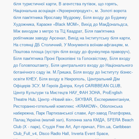
біля туристичної карти
,
В агентства путівок, що горять
,
Національна асоціація «Укрзернопродукт»
,
м. Золоті ворота
біля пам'ятника Ярославу Мудрому
,
Біля входу до Будинку
Художника
,
Караоке «Black MOM»
,
Вихід до МакДональдса
,
Між виходом з метро та ТЦ Квадрат
,
Біля пам'ятника
робітникам заводу Арсенал
,
Вихід на Інститутську біля карти
,
На стоянці ДБ Столичний
,
У Монумента воїнам-афганцям
,
м.
Поштова площа (зустріч біля входу до фунікулера праворуч)
,
Біля пам'ятника Проні Прокопівні та Голохвістому
,
Біля входу
до Головпоштамту
,
Біля центрального входу до Національного
ботанічного саду ім. М.Гришка
,
Біля входу до Інституту бізнес-
освіти КНЕУ
,
Біля входу в Некрополь
,
Центральний Дім
Офіцерів ЗСУ
,
М Героїв Дніпра
,
Клуб CARIBBEAN CLUB
,
Центр Культури та Мистецтв НАУ_ФАН ЗОНА
,
ProEnglish
Theatre Hub
,
Центр «Новий вік»
,
SKYBAR
,
Експериментаніум
,
Ресторанно-готельний комплекс «KRAKOW»
,
Оболонська
набережна
,
Парк Партизанської слави
,
Арт-завод Платформа
,
Палац Україна (малий зал)
,
Колонна зала КМДА
,
SFERA Beach
Club (Х - парк)
,
Студія Free Art
,
Арт-причал
,
Film.ua
,
Caribbean
Club_Full_v4
,
Disco Radio Hall
,
Inveria Event Space
,