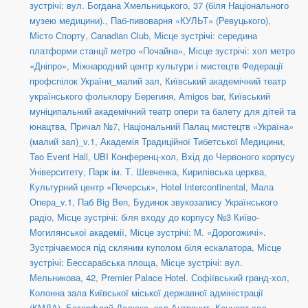
зустрічі: вул. Богдана Хмельницького, 37 (біля Національного
музею медицини).
,
Паб-пивоварня «КУЛЬТ» (Ревуцького)
,
Місто Спорту
,
Canadian Club
,
Місце зустрічі: середина
платформи станції метро «Почайна»
,
Місце зустрічі: хол метро
«Дніпро»
,
Міжнародний центр культури і мистецтв Федерації
профспілок України_малий зал
,
Київський академічний театр
українського фольклору Берегиня
,
Amigos bar
,
Київський
муніципальний академічний театр опери та балету для дітей та
юнацтва
,
Причал №7
,
Національний Палац мистецтв «Україна»
(малий зал)_v.1
,
Академія Традиційної Тибетської Медицини
,
Tao Event Hall
,
UBI Конференц-хол
,
Вхід до Червоного корпусу
Університету
,
Парк ім. Т. Шевченка
,
Кирилівська церква
,
Культурний центр «Печерськ»
,
Hotel Intercontinental
,
Мала
Опера_v.1
,
Паб Big Ben
,
Будинок звукозапису Українського
радіо
,
Місце зустрічі: біля входу до корпусу №3 Київо-
Могилянської академії
,
Місце зустрічі: М. «Дорогожичі».
Зустрічаємося під скляним куполом біля ескалатора
,
Місце
зустрічі: Бессарабська площа
,
Місце зустрічі: вул.
Мельникова, 42
,
Premier Palace Hotel. Софіївський гранд-хол
,
Колонна зала Київської міської державної адміністрації
(КМДА)
,
Батерфляй Делюкс, зал Антрацит
,
Концерт-хол