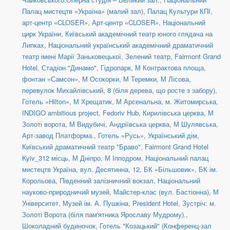
Палац мистецтв «Україна» (малий зал)
,
Палац Культури КПІ
,
арт-центр «CLOSER»
,
Арт-центр «CLOSER»
,
Національний
цирк України
,
Київський академічний театр юного глядача на
Липках
,
Національний український академічний драматичний
театр імені Марії Заньковецької
,
Зелений театр
,
Fairmont Grand
Hotel
,
Стадіон "Динамо"
,
Гідропарк
,
М Контрактова площа,
фонтан «Самсон»
,
М Осокорки
,
М Теремки
,
М Лісова
,
перевулок Михайлівський, 8 (біля дерева, що росте з забору)
,
Готель «Hilton»
,
М Хрещатик
,
М Арсенальна
,
м. Житомирська
,
INDIGO ambitious project
,
Fedoriv Hub
,
Кирилівська церква
,
М
Золоті ворота
,
М Видубичі
,
Андріївська церква
,
М Шулявська
,
Арт-завод Платформа.
,
Готель «Русь»
,
Український дім
,
Київський драматичний театр "Браво"
,
Fairmont Grand Hotel
Kyiv_312 місць
,
М Дніпро
,
М Іпподром
,
Національний палац
мистецтв Україна
,
вул. Десятинна, 12
,
БК «Більшовик»
,
БК ім.
Корольова
,
Південний залізничний вокзал
,
Національний
науково-природничий музей
,
Майстер-клас (вул. Бастіонна)
,
М
Університет
,
Музей ім. А. Пушкіна
,
President Hotel
,
Зустріч: м.
Золоті Ворота (біля пам'ятника Ярославу Мудрому).
,
Шоколадний будиночок
,
Готель "Козацький" (Конференц-зал