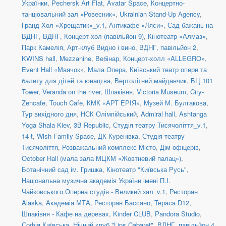
Українки
,
Pechersk Art Flat
,
Avatar Space
,
Концертно-
танцювальний зал «Ровесник»
,
Ukrainian Stand-Up Agency
,
Гранд Хол «Хрещатик»_v.1
,
Антикафе «Ляси»
,
Сад бажань на
ВДНГ
,
ВДНГ, Концерт-хол (павільйон 9)
,
Кінотеатр «Алмаз»
,
Парк Камелія
,
Арт-клуб Видно і вино
,
ВДНГ, павільйон 2
,
KWINS hall
,
Mezzanine
,
Вебінар
,
Концерт-холл «ALLEGRO»
,
Event Hall «Маячок»
,
Мала Опера
,
Київський театр опери та
балету для дітей та юнацтва
,
Вертолітний майданчик
,
БЦ 101
Tower
,
Veranda on the river
,
Шпаківня
,
Victoria Museum
,
City-
Zencafe
,
Touch Cafe
,
КМК «АРТ ЕРІЯ»
,
Музей М. Булгакова
,
Тур вихідного дня
,
НСК Олімпійський
,
Admiral hall
,
Ashtanga
Yoga Shala Kiev
,
3B Republic
,
Студія театру Тисячоліття_v.1
,
14-t
,
Wish Family Space
,
ДК Куренівка
,
Студія театру
Тисячоліття
,
Розважальний комплекс Місто
,
Дім офіцерів
,
October Hall (мала зала МЦКМ «Жовтневий палац»)
,
Ботанічний сад ім. Гришка
,
Кінотеатр "Київська Русь"
,
Національна музична академія України імені П.І.
Чайковського.Оперна студія - Великий зал_v.1
,
Ресторан
Alaska
,
Академія МТА
,
Ресторан Бассано
,
Тераса D12
,
Шпаківня - Кафе на деревах
,
Kinder CLUB
,
Pandora Studio
,
Софія Київська
,
Нічний клуб "Lips Cabaret"
,
ВДНГ, павільйон 4
,