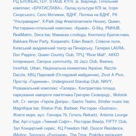
РЦ БЛОКБАСТЕР
,
STAGE KYIV
,
м. Вирлиця
,
Готельний
комплекс «БРАТИСЛАВА»
,
Палац культури КПІ ім. Ігоря
Сікорського
,
Село Мотижин
,
ВДНГ, Поляна на ВДНГ
,
РК
"Ультрамарин"
,
X-Park (бар #nestoinameste House)
,
Queen
,
Ресторанно-готельний комплекс «Краків»
,
G-Sky
,
PMHUB
,
RealMatrix
,
Doca bar
,
Мамаєва слобода
,
Кінотеатр Братислава
,
Bakkara River Party
,
Kooperativ
,
Eden Beach
,
Співоче поле
,
Київський академічний театр на Печерську
,
Галерея LAVRA
,
Don Peppino
,
Queen Country Club
,
ТРЦ "River Mall"
,
АККО
Інтернешнл
,
Campus community
,
32 Jazz Club
,
Beerжа
,
InnoHub
,
Urban
,
Національна кінематека України
,
Razzle
Dazzle
,
КВЦ Парковий (Оглядовий майданчик)
,
Zivot A Pivo
,
Простір «Годинник»
,
Underground Standup Club
,
NAVY
,
Розважальний комплекс «Галера»
,
Контрактова площа,
паркування навпроти пам'ятника Григорію Сковороді.
,
Molotok
loft
,
Ст. метро «Героїв Дніпра»
,
Gastro Teatro
,
Stroller music bar
,
Magnifique bar
,
Shatun Pub
,
Barbeer
,
Ресторан «Gustoso»
,
Жовте море
,
вул. Гончара 79
,
Готель Reikartz
,
Artemis Lounge
Bar
,
Арт-студія «Темний Софіт»
,
Ресторан Beerja
,
FIFTY Club
,
Зал Концертний сервіс
,
КЦ Freedom Hall
,
Osocor Residence
,
ilMolino
,
Теплохід «Радіонов»
,
The Time
,
Praktika restaurant
,