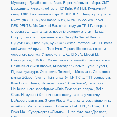
Муромець
,
Дизайн-готель Road
,
Берег Київського Моря
,
СМТ
Бородянка, Київська область
,
КУ Київ
,
PM Hall
,
Культурний
центр М82
,
Національний парк МЕЖИГІР'Я
,
Центр культури та
мистецтв СБУ
,
Музей Лавра, к.26
,
KONCHA ZASPA. KNZS
RESIDENTS
,
M8 Cocktail Bar
,
біля входу до ТРЦ Гулівер, зі
сторони вул.Еспланадна, поруч із виходом зі ст.м. Палац
Спорту
,
Готель Воздвиженський
,
Sungrilla Secret Beach
,
Сундук Паб
,
Hilton Kyiv
,
Kyiv Golf Center
,
Ресторан «BEEF meat
and wine»
,
6й причал
,
Парк імені Тараса Шевченка, напроти
червоного корпусу Універсисту
,
ЦКД КНУБА
,
Музей М.
Старицького
,
il Molino
,
Місце старту: яхт-клуб «Крейсерський»
,
Возджвіженський дворик
,
Кінотеатр "Київська Русь"
,
Курені
,
Підвал Культури
,
Octo tower
,
Теплохід «Монблан»
,
Сеть квест
кімнат ZQuest (вул. Б. Грінченка, 9)
,
UNIT.City
,
TTT Lounge bar
,
Київ Експо Плаза
,
Яхта-ресторан "Silver Wave"
,
Територія
Національного заповідника «Київ-Печерська лавра»
,
Bella
Chao
,
На зупинці біля нижнього входу на стару частину
Байкового цвинтаря
,
Stereo Plaza. Мала зала
,
База відпочинку
«Любич»
,
Метро «Лісова»
,
Universum Hall
,
ТРЦ Gulliver
,
ТРЦ
River Mall
,
Супермаркет «Сільпо»
,
Hilton Kyiv, зал "Даллас"
,