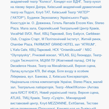
академічний театр "Колесо"
,
Концерт-хол ВДНГ
,
Театр кукол
на лівому березі Дніпра
,
Київський академічний драматичний
театр на Подолі
,
Клуб ТАТ
,
Київський Театр "АКТЕР"
("АКТОР")
,
Будинок Звукозапису Українського Радіо
,
Кіностудія ім. О. Довженка
,
Готель Ramada Encore Kiev
,
Stereo
Plaza. Мала зала
,
Європейський Театральний Центр Краків
,
VocalHall SVOI
,
Roof
,
КВЦ Парковий
,
Sory Бабуся
,
Caribbean
Club
,
Стадіон Старт
,
М Політехнічний Інститут
,
Житній ринок
,
Chamber Plaza
,
FAIRMONT GRAND HOTEL зал "ATRIUM"
,
L`Kafa Cafe
,
КВЦ Парковий
,
НСК "Олімпійський" / NSC
"Olympiyskiy"
,
Річковий вокзал
,
''ATLAS
,
БЦ Леонардо
,
Театр-
студія Тисячоліття
,
МЦКМ ПУ (Жовтневий палац)
,
CHI by
Decadence House
,
Театр на Михайлівській, Верхня сцена
,
Палац культури КПІ
,
Bel etage
,
Біля входу в особняк
Лібермана, вул. Банкова, 2
,
Київська Консерваторія
,
Національна спілка композиторів України
,
Stereo Plaza_малий
зал
,
Театральна лабораторія
,
Театр «МежIIIКолон» (Актова
зала КИСІТ КНЕУ)
,
Новий український театр, Верхня сцена
,
ATLAS
,
ТМЦ Краків
,
Театр «Сузір'я»
,
Міжнародний
виставковий центр
,
Клуб MEZZANINE
,
ExitGames
,
Тестове
місце проведення (Площадка)
,
Концерт-хол на Львівській