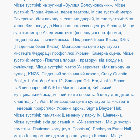
Місце зустрічі: на зупинці «Вулиця Болсуновських»
,
Місце
зустрічі: Площа Франка, перед театром
,
Місце зустрічі: метро
Печерська, біля виходу зі скляних дверей
,
Місце зустрічі: біля
колон біля входу до Національного експоцентру України
,
Місце
зустрічі: метро Академмістечко (посередині платформи)
,
Південний залізничний вокзал
,
Південний Берег Києва
,
ЮБК
(Південний берег Києва)
,
Міжнародний центр культури і
мистецтв Федерації профспілок України_Камерна сцена
,
Місце
зустрічі: метро «Поштова площа», праворуч від входу на
фунікулер
,
Місце зустрічі: метро Університет, біля виходу на
вулиці
,
KNZS
,
Південний залізничний вокзал
,
Crazy Quentin
,
Roof_v.1
,
Арт-бар Арка 12
,
Samogon Grill Bar
,
Just in Space
,
Паб-пивоварня «КУЛЬТ» (Маяковського)
,
Київський
муніципальний академічний театр опери та балету для дітей та
юнацтва_v.1
,
Vian
,
Міжнародний центр культури та мистецтв
Федерації профспілок України_бронь
,
Sigma Bleyzer Hub
,
Місце зустрічі: пам'ятник Шевченку у парку ім. Шевченка
,
Місце зустрічі: вхід до станції м. «Університет»
,
Місце зустрічі:
пам'ятник Паніковському (вул. Прорізна)
,
Pochayna Event Hall
,
метро Іпподром, вихід з метро на вулицю Касіяна
,
Місце