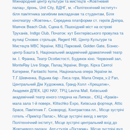
Міжнародний центр культури та мистецтв «Жовтневий
палац»_бронь
,
Unit Сity
,
ВДНГ
,
м. «Політехнічний інститут»
біля пам'ятника загиблим викладачам та студентам
,
Біля
кінотеатру «Жовтень»
,
Середина платформи ст. героїв Дніпра
,
Маячок Beach Club
,
Сцена 6
,
Пішохідний міст на острові
Труханів
,
Indigo Club
,
Початок: кут Бехтерівського провулка та
вулиці Січових стрільців
,
Regent Hill
,
Центр Культури та
Мистецтв МВС України
,
КВЦ Парковий
,
Golden Gate
,
Бізнес-
центр Башта 5
,
Національний академічний драматичний театр
ім. І. Франка
,
Театр Особистості
,
Будинок кіно. Червоний зал
,
MonteRay Live Stage
,
Палац України
,
Bingo
,
Кірха Святої
Катерини
,
Fantastic home
,
Національна опера України ім.
Т.Г.Шевченка
,
Відьма бар - Лиса гора
,
Мала Опера_v.2 Fan
,
Центральний Дім Художника
,
Гранд-Холл «Хрещатик»
,
Академія ДПЕК
,
ЦКІ НАУ
,
ТРЦ Lavina Mall
,
Київський
академічний театр юного глядача на Липках.
,
ЄКЦ «Краків»
мала зала 1-й поверх
,
Klitschko Expo
,
Київська фортеця
,
Attic
Space
,
Пам'ятник Г. Сковороді, Контрактова пл.
,
Місце зустрічі
готель «Прем'єр Палас»
,
Місце зустрічі вихід з метро
Політехнічний інститут
,
Місце зустрічі центральний вхід до
Жовтневого палацу
,
Арт-студія «Ліхтарик»
,
Місце зустрічі вул.