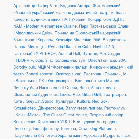
Арт-простір Циферблат
,
Будинок Актора
,
Житомирський
обласний український музично-драматичний театр ім. Івана
Кочерги
,
Будинок вчених НАН України
,
Концерт-хол ВДНГ
,
NAM - Modern Vietnamese Cuisine
,
Парк Партизанської Слави,
«Мисливський Двір»
,
Причал на Оболонській набережній,
бригантина «Корсар»
,
Каземіра Малєвіча, 86б
,
Воздвиженка,
Площа Мистецтв
,
Prynada Ukrainian Cafe
,
HayLoft 2.0
,
Гастропаб «У РЕБРО»
,
Admiral Hall
,
Вугілля
,
Арт-Студія
«ТВОРЧІ», офіс 3
,
с. Колонщина
,
вул. Олеся Гончара, 30А
,
Dorothy pub
,
МЦКМ "Жовтневий палац"
,
Київський академічний
театр “Золоті ворота”
,
Освіторія хаб
,
Ресторан «Причал»
,
М.
«Вокзальна» РК «Ультрамарін»
,
Біля пам'ятника Миколі
Лисенку біля Національної Опери
,
Boho
,
біля входу в
Шоколадний будиночок
,
Бочка Pub
,
Urban Grill
,
Театр Сірого
Кота / GreyCat.Studio
,
Культура / Kultura
,
Red Sox
,
Кухмейстер. Дім-ресторан
,
Barvy restaurant bar
,
Ресто-клуб
«Kalaki-Місто»
,
The Quest Guest House
,
Патріарший собор
Воскресіння Христового УГКЦ
,
Біля церкви Богородиці
Пирогощі
,
Біля фонтану Термена
,
Coworking Platforma
,
Національна бібліотека України імені Ярослава Мудрого
,
Парк