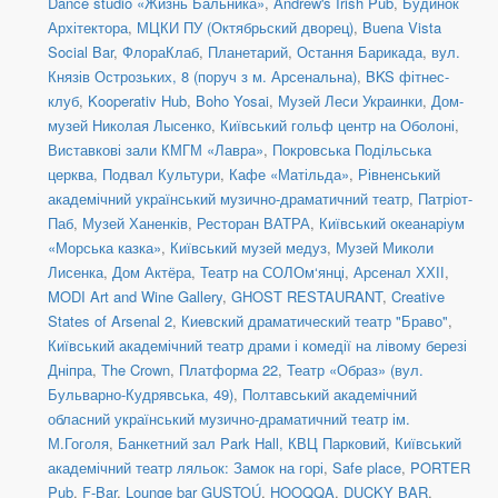
Dance studio «Жизнь Бальника»
,
Andrew's Irish Pub
,
Будинок
Архітектора
,
МЦКИ ПУ (Октябрьский дворец)
,
Buena Vista
Social Bar
,
ФлораКлаб
,
Планетарий
,
Остання Барикада
,
вул.
Князів Острозьких, 8 (поруч з м. Арсенальна)
,
BKS фітнес-
клуб
,
Kooperativ Hub
,
Boho Yosai
,
Музей Леси Украинки
,
Дом-
музей Николая Лысенко
,
Київський гольф центр на Оболоні
,
Виставкові зали КМГМ «Лавра»
,
Покровська Подільська
церква
,
Подвал Культури
,
Кафе «Матільда»
,
Рівненський
академічний український музично-драматичний театр
,
Патріот-
Паб
,
Музей Ханенків
,
Ресторан ВАТРА
,
Київський океанаріум
«Морська казка»
,
Київський музей медуз
,
Музей Миколи
Лисенка
,
Дом Актёра
,
Театр на СОЛОм‘янці
,
Арсенал ХХІІ
,
MODI Art and Wine Gallery
,
GHOST RESTAURANT
,
Creative
States of Arsenal 2
,
Киевский драматический театр "Браво"
,
Київський академічний театр драми і комедії на лівому березі
Дніпра
,
The Crown
,
Платформа 22
,
Театр «Образ» (вул.
Бульварно-Кудрявська, 49)
,
Полтавський академічний
обласний український музично-драматичний театр ім.
М.Гоголя
,
Банкетний зал Park Hall, КВЦ Парковий
,
Київський
академічний театр ляльок: Замок на горі
,
Safe place
,
PORTER
Pub
,
F-Bar
,
Lounge bar GUSTOÚ
,
HOOQQA
,
DUCKY BAR
,