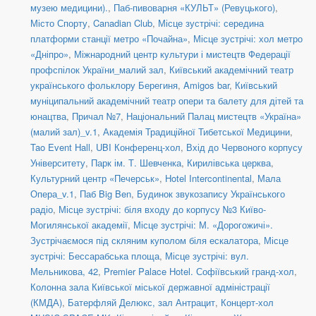
музею медицини).
,
Паб-пивоварня «КУЛЬТ» (Ревуцького)
,
Місто Спорту
,
Canadian Club
,
Місце зустрічі: середина
платформи станції метро «Почайна»
,
Місце зустрічі: хол метро
«Дніпро»
,
Міжнародний центр культури і мистецтв Федерації
профспілок України_малий зал
,
Київський академічний театр
українського фольклору Берегиня
,
Amigos bar
,
Київський
муніципальний академічний театр опери та балету для дітей та
юнацтва
,
Причал №7
,
Національний Палац мистецтв «Україна»
(малий зал)_v.1
,
Академія Традиційної Тибетської Медицини
,
Tao Event Hall
,
UBI Конференц-хол
,
Вхід до Червоного корпусу
Університету
,
Парк ім. Т. Шевченка
,
Кирилівська церква
,
Культурний центр «Печерськ»
,
Hotel Intercontinental
,
Мала
Опера_v.1
,
Паб Big Ben
,
Будинок звукозапису Українського
радіо
,
Місце зустрічі: біля входу до корпусу №3 Київо-
Могилянської академії
,
Місце зустрічі: М. «Дорогожичі».
Зустрічаємося під скляним куполом біля ескалатора
,
Місце
зустрічі: Бессарабська площа
,
Місце зустрічі: вул.
Мельникова, 42
,
Premier Palace Hotel. Софіївський гранд-хол
,
Колонна зала Київської міської державної адміністрації
(КМДА)
,
Батерфляй Делюкс, зал Антрацит
,
Концерт-хол