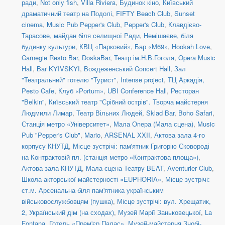
ради
,
Not only fish
,
Villa Riviera
,
Будинок кіно
,
Київський
драматичний театр на Подолі
,
FIFTY Beach Club
,
Sunset
cinema
,
Music Pub Pepper's Club
,
Pepper's Club
,
Клавдієво-
Тарасове, майдан біля селищної Ради
,
Немішаєве, біля
будинку культури
,
КВЦ «Парковий»
,
Бар «М69»
,
Hookah Love
,
Carnegie Resto Bar
,
DoskaBar
,
Театр ім.Н.В.Гоголя
,
Opera Music
Hall
,
Bar KYIVSKYI
,
Вождеженський Concert Hall
,
Зал
"Театральний" готелю "Турист"
,
Intense project
,
ТЦ Аркадія,
Pesto Cafe
,
Клуб «Portum»
,
UBI Conference Hall
,
Ресторан
"Belkin"
,
Київський театр "Срібний острів". Творча майстерня
Людмили Лимар
,
Театр Вільних Людей
,
Sklad Bar
,
Boho Safari
,
Станція метро «Університет»
,
Мала Опера (Мала сцена)
,
Music
Pub "Pepper's Club"
,
Mario
,
ARSENAL XXII
,
Актова зала 4-го
корпусу КНУТД
,
Місце зустрічі: пам'ятник Григорію Сковороді
на Контрактовій пл. (станція метро «Контрактова площа»)
,
Актова зала КНУТД
,
Мала сцена Театру BEAT
,
Aventurier Club
,
Школа акторської майстерності «EUPHORIA»
,
Місце зустрічі:
ст.м. Арсенальна біля пам'ятника українським
військовослужбовцям (пушка)
,
Місце зустрічі: вул. Хрещатик,
2, Український дім (на сходах)
,
Музей Марії Заньковецької
,
La
Fontana
,
Готель «Прем'єр Палас»
,
Музей-майстерня Знобі-