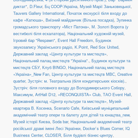
диктат"
,
D.Fleur
,
Бц COOP-Україна
,
Музей Марії Заньковецької
,
Tauvers Gallery International
,
Початок екскурсії біля входу до
кафе «Катюша»
,
Виїзний майданчик (Вільна посадка)
,
Зупинка
громадського транспорту «Міст Патона»
,
М. Золоті Ворота (у
вестибюлі біля ескалатора)
,
Національний художній музей
,
Ігровий бар "Respawn"
,
Event Hall Freedom
,
Будинок
звукозапису Українського радіо
,
K.Point
,
Red Sox United
,
Державний заклад «Центр культури та мистецтв»
,
Національний палац мистецтв "Україна".
,
Будинок культури та
мистецтв СБУ
,
Клуб BINGO
,
Національний палац мистецтв
«Україна»_New Fan
,
Центр культури та мистецтв МВС
,
Creative
quarter
,
Зустріч: м. Театральна (біля кондитерських кіосків).
,
Зустріч: біля головного входу до Володимирського Собору
,
Максимум
,
ArtHall D12
,
«RECONQUISTA» Club
,
ТАО Event Hall
,
Державний заклад «Центр культури та мистецтв»
,
Музей-
квартира В. Косенка
,
Scenario Cafe
,
Київський муніципальний
академічний театр опери та балету для дітей та юнацтва_new
,
Музей історії Києва
,
Soda bar
,
Національний академічний театр
російської драмі імені Лесі Українки
,
Docker`s Blues Corner
,
IQ
Business Center
,
CLOSER
,
Біля будівлі бізнес-центру
,