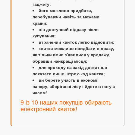
гаджету;
його можливо придбати,
перебуваючи навіть за межами
країни;
він доступний відразу після
купування;
втрачений квиток легко відновити;
квитки можливо придбати відразу,
як тільки вони з'явилися у продажу,
обравши найкращі місця;
для проходу на захід достатньо
показати лише штрих-код квитка;
ви берете участь в економії
паперу, зберіганні лісу і йдете в ногу з
часом!
9 із 10 наших покупців обирають
електронний квиток!