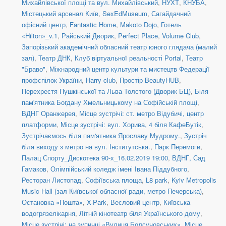
Михайлівської площі та вул. Михайлівський
,
НУХТ
,
КНУБА
,
Містецький арсенал Київ
,
SexEdMuseum
,
Сагайдачний
офісний центр
,
Fantastic Home
,
Makoto Dojo
,
Готель
«Hilton»_v.1
,
Райський Дворик
,
Perfect Place
,
Volume Club
,
Запорізький академічний обласний театр юного глядача (малий
зал)
,
Театр ДНК
,
Клуб віртуальної реальності Portal
,
Театр
"Браво"
,
Міжнародний центр культури та мистецтв Федерації
профспілок України
,
Harry club
,
Простір BeautyHUB
,
Перехрестя Пушкінської та Льва Толстого (Дворик БЦ)
,
Біля
пам'ятника Богдану Хмельницькому на Софійській площі
,
ВДНГ Оранжерея
,
Місце зустрічі: ст. метро Відубичі, центр
платформи
,
Місце зустрічі: вул. Хорива, 4 біля КафеБутік
,
Зустрічаємось біля пам'ятника Ярославу Мудрому.
,
Зустріч
біля виходу з метро на вул. Інститутська.
,
Парк Перемоги
,
Палац Спорту_Дискотека 90-х_16.02.2019 19:00
,
ВДНГ, Сад
Гамаков
,
Олімпійський коледж імені Івана Піддубного
,
Ресторан Листопад
,
Софіївська площа
,
L8 park
,
Kyiv Metropolis
Music Hall (зал Київської обласної ради, метро Печерська)
,
Остановка «Пошта»
,
X-Park
,
Весловий центр
,
Київська
водогрязелікарня
,
Літній кінотеатр біля Українського дому
,
Місце зустрічі: на зупинці «Вулиця Болсуновських»
,
Місце