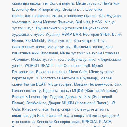
сквер при виході з м. Золоті ворота
,
Місце зустрічі: Пам'ятник
Шевченку біля Університету
,
Вихід із м.Т. Шевченка
(повертаєте направо з метро, з переходу наліво)
,
біля Будинку
художника
,
Храм Микола Притиска
,
Berlin`89
,
KVSK
,
Місце
зустрічі: вул. Грушевського, 6 (сходинки Національного
художнього музею України)
,
ASAP BAR
,
Ресторан SHEF
,
Білий
Налив
,
Bar Motlokh
,
Місце зустрічі: біля метро КПІ під
електронним табло
,
Місце зустрічі: Львівська площа, біля
пам'ятника Анні Ярославні
,
Місце зустрічі: на зупинці трамвая
«Соляна»
,
Місце зустрічі: троллейбусна зупинка «Подільський
узвіз»
,
WORKIT SPACE
,
First Conference Hall
,
Музей
Гетьманства
,
Бухта food station
,
Musa Cafe
,
Місце зустрічі:
перетин вул. Л. Толстого та Антоновича(бульвар)
,
Малая
сцена Театра BEAT
,
Місце зустрічі: Майдан Незалежності, біля
Головпоштампту
,
Відкрита тераса МЦКМ (Жовтневий палац)
,
Friends & Lovers
,
Арт Подвал
,
Дворик МЦКіМ (Жовтневий
Палац)
,
BeeWorking
,
Дворик МЦКіМ (Жовтневий Палац)
,
3B
Cafe
,
Київська опера (Театр опери і балету для дітей та
юнацтва)
,
Дім Кіно
,
Киевский театр оперы и балета для детей
и юношества
,
Киевская Консерватория
,
SPECIAL PLACE
,