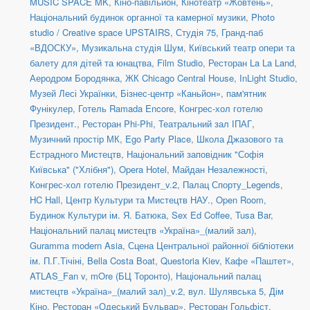
MUSIC SPACE MK
,
Кіно-павільйон
,
Кінотеатр «Жовтень»
,
Національний будинок органної та камерної музики
,
Photo
studio / Creative space UPSTAIRS
,
Студія 75
,
Гранд-паб
«ВДОСКУ»
,
Музикальна студія Шум
,
Київський театр опери та
балету для дітей та юнацтва
,
Film Studio
,
Ресторан La La Land
,
Аеродром Бородянка
,
ЖК Chicago Central House
,
InLight Studio
,
Музей Лесі Українки
,
Бізнес-центр «Каньйон»
,
пам'ятник
Фунікулер
,
Готель Ramada Encore
,
Конгрес-хол готелю
Президент.
,
Ресторан Phi-Phi
,
Театральний зал ІПАГ
,
Музичний простір МК
,
Ego Party Place
,
Школа Джазового та
Естрадного Мистецтв
,
Національний заповідник "Софія
Київська" ("Хлібня")
,
Opera Hotel
,
Майдан Незалежності
,
Конгрес-хол готелю Президент_v.2
,
Палац Спорту_Legends
,
HC Hall
,
Центр Культури та Мистецтв НАУ.
,
Open Room
,
Будинок Культури ім. Я. Батюка
,
Sex Ed Coffee
,
Tusa Bar
,
Національний палац мистецтв «Україна»_(малий зал)
,
Guramma modern Asia
,
Сцена Центральної районної бібліотеки
ім. П.Г.Тічіні
,
Bella Costa Boat
,
Questoria Kiev
,
Кафе «Паштет»
,
ATLAS_Fan v
,
mOre (БЦ Торонто)
,
Національний палац
мистецтв «Україна»_(малий зал)_v.2
,
вул. Шулявська 5
,
Дім
Кіно
,
Ресторан «Одеський Бульвар»
,
Ресторан Гольфіст
,