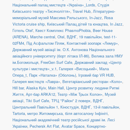
Національний палац мистецтв «Україна»_Lords
,
Студія
Київського театру «Тисячоліття»
,
Travel Hub
,
Літературно-
меморіальний музей Максима Рильського
,
In-Jazz
,
Rosa
Victoria cruise ship
,
Київський Палац дітей та юнацтва
,
In Jazz
,
Готель Otel'
,
Квест Комплекс PhasmoPhobia
,
Beer House
(ARENA)
,
Marche central
,
Otel
,
ВДНГ, 19 павільйон
,
test-11-
02FM4
,
Під Асфальтом Пляж
,
Контактний зоопарк «Лемур»
,
Державний музей авіації ім. О.К. Антонова Національного
авіаційного університету (борт літака ІЛ-86)
,
Велика зала НМУ
ім.Богомольця
,
FreeGen Surf Cafe
,
Державний заклад «Центр
культури і мистецтв»_v.1
,
Галерея «Висоцький»
,
Мала
Опера_t
,
Парк «Наталка» (Оболонь)
,
Ігровий бар VR HUB
,
Галерея мистецтв «Лавра»
,
Вегетаріанський ресторан «Коло»
,
Hill bar
,
Alaska Kyiv
,
Main Hall
,
Центр розвитку людини Ритмі
Життя
,
Арт-бар ARKA12
,
Театр «Між Трьох Колон»
,
Музей
авіації
,
Tiki Surf Cafe
,
ТРЦ "Район" 2 поверх
,
ВДНГ,
Центральний Павільйон 1
,
Кіностудія
,
ВДНГ, 13-й павільйон
,
Tartoria
,
метро Житомирська, біля автосалону Інфініті
,
Національний академічний театр російської драмі ім. Лесі
Українки
,
Pechersk Art Flat
,
Avatar Space
,
Концертно-