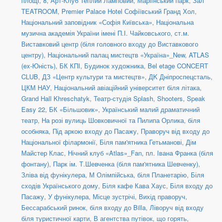
площі, 8
,
Арт-Клуб Теплий Ламповий
,
Маріїнський парк
,
Зал
TEATROOM
,
Premier Palace Hotel Софіївський Гранд Хол
,
Національний заповідник «Софія Київська»
,
Національна
музична академія України імені П.І. Чайковського
,
ст.м.
Виставковий центр (біля головного входу до Виставкового
центру)
,
Національний палац мистецтв «Україна»_New
,
ATLAS
(ex-Юність)
,
БК КПІ
,
Будинок художника
,
Bel etage CONCERT
CLUB
,
ДЗ «Центр культури та мистецтв»
,
ДK Дніпроспецсталь
,
ЦКМ НАУ
,
Національний авіаційний університет біля літака
,
Grand Hall Khreschatyk
,
Театр-студія Splash
,
Shooters, Speak
Easy 22
,
БК «Більшовик»
,
Український малий драматичний
театр
,
На розі вулиць Шовковичної та Пилипа Орлика, біля
особняка
,
Під аркою входу до Пасажу
,
Праворуч від входу до
Національної філармонії
,
Біля пам'ятника Гетьманові
,
Дім
Майстер Клас
,
Нічний клуб «Atlas»_Fan
,
пл. Івана Франка (біля
фонтану)
,
Парк ім. Т.Шевченка (біля пам'ятника Шевченку)
,
Зліва від фунікулера
,
М Олімпійська, біля Планетарію
,
Біля
сходів Українського дому
,
Біля кафе Кава Хаус
,
Біля входу до
Пасажу
,
У фунікулера
,
Місце зустрічі
,
Вихід праворуч
,
Бессарабський ринок, біля входу до Billa
,
Ліворуч від входу
біля туристичної карти
,
В агентства путівок, що горять
,