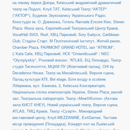
на лівому березі Дніпра
,
Київський академічний драматичний
театр на Подолі
,
Клуб ТАТ
,
Київський Театр "АКТЕР"
("АКТОР")
,
Будинок Звукозапису Українського Радіо
,
Кіностудія ім. О. Довженка
,
Готель Ramada Encore Kiev
,
Stereo
Plaza. Мала зала
,
Європейський Театральний Центр Краків
,
VocalHall SVOI
,
Roof
,
КВЦ Парковий
,
Sory Бабуся
,
Caribbean
Club
,
Стадіон Старт
,
М Політехнічний Інститут
,
Житній ринок
,
Chamber Plaza
,
FAIRMONT GRAND HOTEL зал "ATRIUM"
,
L`Kafa Cafe
,
КВЦ Парковий
,
НСК "Олімпійський" / NSC
"Olympiyskiy"
,
Річковий вокзал
,
''ATLAS
,
БЦ Леонардо
,
Театр-
студія Тисячоліття
,
МЦКМ ПУ (Жовтневий палац)
,
CHI by
Decadence House
,
Театр на Михайлівській, Верхня сцена
,
Палац культури КПІ
,
Bel etage
,
Біля входу в особняк
Лібермана, вул. Банкова, 2
,
Київська Консерваторія
,
Національна спілка композиторів України
,
Stereo Plaza_малий
зал
,
Театральна лабораторія
,
Театр «МежIIIКолон» (Актова
зала КИСІТ КНЕУ)
,
Новий український театр, Верхня сцена
,
ATLAS
,
ТМЦ Краків
,
Театр «Сузір'я»
,
Міжнародний
виставковий центр
,
Клуб MEZZANINE
,
ExitGames
,
Тестове
місце проведення (Площадка)
,
Концерт-хол на Львівській