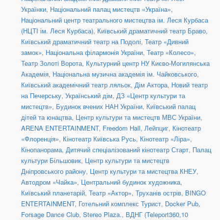
Українки
,
Національний палац мистецтв «Україна»
,
Національний центр театрального мистецтва ім. Леся Курбаса
(НЦТІ ім. Леся Курбаса)
,
Київський драматичний театр Браво
,
Київський драматичний театр на Подолі
,
Театр «Дивний
замок»
,
Національна філармонія України
,
Театр «Колесо»
,
Театр Золоті Ворота
,
Культурний центр НУ Києво-Могилянська
Академія
,
Національна музична академія ім. Чайковського
,
Київський академічний театр ляльок
,
Дім Актора
,
Новий театр
на Печерську
,
Український дім
,
ДЗ «Центр культури та
мистецтв»
,
Будинок вчених НАН України
,
Київський палац
дітей та юнацтва
,
Центр культури та мистецтв МВС України
,
ARENA ENTERTAINMENT
,
Freedom Hall
,
Лейпциг
,
Кінотеатр
«Флоренція»
,
Кінотеатр Київська Русь
,
Кінотеатр «Ліра»
,
Кінопанорама
,
Дитячий спеціалізований кінотеатр Старт
,
Палац
культури Більшовик
,
Центр культури та мистецтв
Дніпровського району
,
Центр культури та мистецтва КНЕУ
,
Автодром «Чайка»
,
Центральний будинок художника
,
Київський планетарій
,
Театр «Актор»
,
Труханів острів
,
BINGO
ENTERTAINMENT
,
Готельний комплекс Турист
,
Docker Pub
,
Forsage Dance Club
,
Stereo Plaza.
,
ВДНГ (Teleport360,10