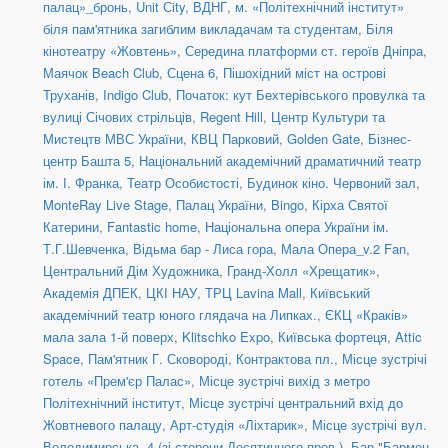
палац»_бронь
,
Unit Сity
,
ВДНГ
,
м. «Політехнічний інститут»
біля пам'ятника загиблим викладачам та студентам
,
Біля
кінотеатру «Жовтень»
,
Середина платформи ст. героїв Дніпра
,
Маячок Beach Club
,
Сцена 6
,
Пішохідний міст на острові
Труханів
,
Indigo Club
,
Початок: кут Бехтерівського провулка та
вулиці Січових стрільців
,
Regent Hill
,
Центр Культури та
Мистецтв МВС України
,
КВЦ Парковий
,
Golden Gate
,
Бізнес-
центр Башта 5
,
Національний академічний драматичний театр
ім. І. Франка
,
Театр Особистості
,
Будинок кіно. Червоний зал
,
MonteRay Live Stage
,
Палац України
,
Bingo
,
Кірха Святої
Катерини
,
Fantastic home
,
Національна опера України ім.
Т.Г.Шевченка
,
Відьма бар - Лиса гора
,
Мала Опера_v.2 Fan
,
Центральний Дім Художника
,
Гранд-Холл «Хрещатик»
,
Академія ДПЕК
,
ЦКІ НАУ
,
ТРЦ Lavina Mall
,
Київський
академічний театр юного глядача на Липках.
,
ЄКЦ «Краків»
мала зала 1-й поверх
,
Klitschko Expo
,
Київська фортеця
,
Attic
Space
,
Пам'ятник Г. Сковороді, Контрактова пл.
,
Місце зустрічі
готель «Прем'єр Палас»
,
Місце зустрічі вихід з метро
Політехнічний інститут
,
Місце зустрічі центральний вхід до
Жовтневого палацу
,
Арт-студія «Ліхтарик»
,
Місце зустрічі вул.
Володимирська, 4 (зі сторони Десятинного пров.)
,
Бар "Бармен