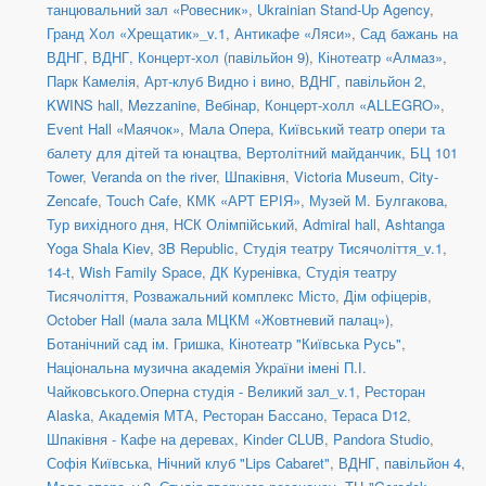
танцювальний зал «Ровесник»
,
Ukrainian Stand-Up Agency
,
Гранд Хол «Хрещатик»_v.1
,
Антикафе «Ляси»
,
Сад бажань на
ВДНГ
,
ВДНГ, Концерт-хол (павільйон 9)
,
Кінотеатр «Алмаз»
,
Парк Камелія
,
Арт-клуб Видно і вино
,
ВДНГ, павільйон 2
,
KWINS hall
,
Mezzanine
,
Вебінар
,
Концерт-холл «ALLEGRO»
,
Event Hall «Маячок»
,
Мала Опера
,
Київський театр опери та
балету для дітей та юнацтва
,
Вертолітний майданчик
,
БЦ 101
Tower
,
Veranda on the river
,
Шпаківня
,
Victoria Museum
,
City-
Zencafe
,
Touch Cafe
,
КМК «АРТ ЕРІЯ»
,
Музей М. Булгакова
,
Тур вихідного дня
,
НСК Олімпійський
,
Admiral hall
,
Ashtanga
Yoga Shala Kiev
,
3B Republic
,
Студія театру Тисячоліття_v.1
,
14-t
,
Wish Family Space
,
ДК Куренівка
,
Студія театру
Тисячоліття
,
Розважальний комплекс Місто
,
Дім офіцерів
,
October Hall (мала зала МЦКМ «Жовтневий палац»)
,
Ботанічний сад ім. Гришка
,
Кінотеатр "Київська Русь"
,
Національна музична академія України імені П.І.
Чайковського.Оперна студія - Великий зал_v.1
,
Ресторан
Alaska
,
Академія МТА
,
Ресторан Бассано
,
Тераса D12
,
Шпаківня - Кафе на деревах
,
Kinder CLUB
,
Pandora Studio
,
Софія Київська
,
Нічний клуб "Lips Cabaret"
,
ВДНГ, павільйон 4
,