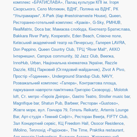
комплекс «БРАТИСЛАВА»
,
Палац культури КПІ ім. Ігоря
Сікорського
,
Село Мотижин
,
ВДНГ, Поляна на ВДНГ
,
РК
"Ультрамарин"
,
X-Park (бар #nestoinameste House)
,
Queen
,
Ресторанно-готельний комплекс «Краків»
,
G-Sky
,
PMHUB
,
RealMatrix
,
Doca bar
,
Мамаєва слобода
,
Кінотеатр Братислава
,
Bakkara River Party
,
Kooperativ
,
Eden Beach
,
Співоче поле
,
Київський академічний театр на Печерську
,
Галерея LAVRA
,
Don Peppino
,
Queen Country Club
,
ТРЦ "River Mall"
,
АККО
Інтернешнл
,
Campus community
,
32 Jazz Club
,
Beerжа
,
InnoHub
,
Urban
,
Національна кінематека України
,
Razzle
Dazzle
,
КВЦ Парковий (Оглядовий майданчик)
,
Zivot A Pivo
,
Простір «Годинник»
,
Underground Standup Club
,
NAVY
,
Розважальний комплекс «Галера»
,
Контрактова площа,
паркування навпроти пам'ятника Григорію Сковороді.
,
Molotok
loft
,
Ст. метро «Героїв Дніпра»
,
Gastro Teatro
,
Stroller music bar
,
Magnifique bar
,
Shatun Pub
,
Barbeer
,
Ресторан «Gustoso»
,
Жовте море
,
вул. Гончара 79
,
Готель Reikartz
,
Artemis Lounge
Bar
,
Арт-студія «Темний Софіт»
,
Ресторан Beerja
,
FIFTY Club
,
Зал Концертний сервіс
,
КЦ Freedom Hall
,
Osocor Residence
,
ilMolino
,
Теплохід «Радіонов»
,
The Time
,
Praktika restaurant
,
Арт-простір Циферблат
,
Будинок Актора
,
Житомирський