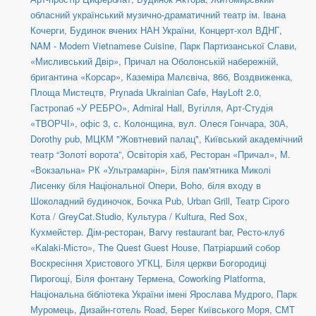
обласний український музично-драматичний театр ім. Івана
Кочерги
,
Будинок вчених НАН України
,
Концерт-хол ВДНГ
,
NAM - Modern Vietnamese Cuisine
,
Парк Партизанської Слави,
«Мисливський Двір»
,
Причал на Оболонській набережній,
бригантина «Корсар»
,
Каземіра Малєвіча, 86б
,
Воздвиженка,
Площа Мистецтв
,
Prynada Ukrainian Cafe
,
HayLoft 2.0
,
Гастропаб «У РЕБРО»
,
Admiral Hall
,
Вугілля
,
Арт-Студія
«ТВОРЧІ», офіс 3
,
с. Колонщина
,
вул. Олеся Гончара, 30А
,
Dorothy pub
,
МЦКМ "Жовтневий палац"
,
Київський академічний
театр “Золоті ворота”
,
Освіторія хаб
,
Ресторан «Причал»
,
М.
«Вокзальна» РК «Ультрамарін»
,
Біля пам'ятника Миколі
Лисенку біля Національної Опери
,
Boho
,
біля входу в
Шоколадний будиночок
,
Бочка Pub
,
Urban Grill
,
Театр Сірого
Кота / GreyCat.Studio
,
Культура / Kultura
,
Red Sox
,
Кухмейстер. Дім-ресторан
,
Barvy restaurant bar
,
Ресто-клуб
«Kalaki-Місто»
,
The Quest Guest House
,
Патріарший собор
Воскресіння Христового УГКЦ
,
Біля церкви Богородиці
Пирогощі
,
Біля фонтану Термена
,
Coworking Platforma
,
Національна бібліотека України імені Ярослава Мудрого
,
Парк
Муромець
,
Дизайн-готель Road
,
Берег Київського Моря
,
СМТ