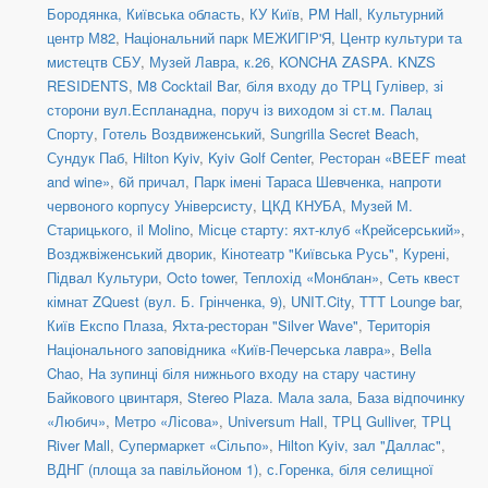
Бородянка, Київська область
,
КУ Київ
,
PM Hall
,
Культурний
центр М82
,
Національний парк МЕЖИГІР'Я
,
Центр культури та
мистецтв СБУ
,
Музей Лавра, к.26
,
KONCHA ZASPA. KNZS
RESIDENTS
,
M8 Cocktail Bar
,
біля входу до ТРЦ Гулівер, зі
сторони вул.Еспланадна, поруч із виходом зі ст.м. Палац
Спорту
,
Готель Воздвиженський
,
Sungrilla Secret Beach
,
Сундук Паб
,
Hilton Kyiv
,
Kyiv Golf Center
,
Ресторан «BEEF meat
and wine»
,
6й причал
,
Парк імені Тараса Шевченка, напроти
червоного корпусу Універсисту
,
ЦКД КНУБА
,
Музей М.
Старицького
,
il Molino
,
Місце старту: яхт-клуб «Крейсерський»
,
Возджвіженський дворик
,
Кінотеатр "Київська Русь"
,
Курені
,
Підвал Культури
,
Octo tower
,
Теплохід «Монблан»
,
Сеть квест
кімнат ZQuest (вул. Б. Грінченка, 9)
,
UNIT.City
,
TTT Lounge bar
,
Київ Експо Плаза
,
Яхта-ресторан "Silver Wave"
,
Територія
Національного заповідника «Київ-Печерська лавра»
,
Bella
Chao
,
На зупинці біля нижнього входу на стару частину
Байкового цвинтаря
,
Stereo Plaza. Мала зала
,
База відпочинку
«Любич»
,
Метро «Лісова»
,
Universum Hall
,
ТРЦ Gulliver
,
ТРЦ
River Mall
,
Супермаркет «Сільпо»
,
Hilton Kyiv, зал "Даллас"
,
ВДНГ (площа за павільйоном 1)
,
с.Горенка, біля селищної