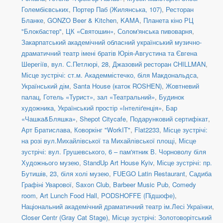
Голембієвських
,
Портер Паб (Жилянська, 107)
,
Ресторан
Бланке
,
GONZO Beer & Kitchen
,
KAMA
,
Планета кіно РЦ
"Блокбастер"
,
ЦК «Святошин»
,
Солом'янська пивоварня
,
Закарпатський академічний обласний український музично-
драматичний театр імені братів Юрія-Августина та Євгена
Шерегіїв
,
вул. С.Петлюрі, 28
,
Джазовий ресторан CHILLMAN
,
Місце зустрічі: ст.м. Академмістечко, біля Макдональдса
,
Український дім
,
Santa House (каток ROSHEN)
,
Жовтневий
палац
,
Готель «Турист», зал «Театральний»
,
Будинок
художника
,
Український простір «Інтеліґенція»
,
Бар
«Чашка&Бляшка»
,
Shepot Citycafe
,
Подарунковий сертифікат
,
Арт Братислава
,
Коворкінг "WorkIT"
,
Flat2233
,
Місце зустрічі:
на розі вул.Михайлівської та Михайлівської площі
,
Місце
зустрічі: вул. Грушевського, 6 – пам'ятник В. Чорноволу біля
Художнього музею
,
StandUp Art House Kyiv
,
Місце зустрічі: пр.
Бутишів, 23, біля холі музею
,
FUEGO Latin Restaurant
,
Садиба
Графіні Уварової
,
Saxon Club
,
Barbeer Music Pub
,
Comedy
room
,
Art Lunch Food Hall
,
PODSHOFFE (Підшофе)
,
Національний академічний драматичний театр ім.Лесі Українки
,
Closer Centr (Gray Cat Stage)
,
Місце зустрічі: Золотоворітський