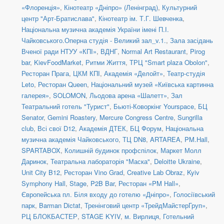
«Флоренція»
,
Кінотеатр «Дніпро» (Ленінград)
,
Культурний
центр "Арт-Братислава"
,
Кінотеатр ім. Т.Г. Шевченка
,
Національна музична академія України імені П.І.
Чайковського.Оперна студія - Великий зал_v.1.
,
Зала засідань
Вченої ради НТУУ «КПІ»
,
ВДНГ
,
Normal Art Restaurant
,
Pirog
bar
,
KievFoodMarket
,
Ритми Життя
,
ТРЦ "Smart plaza Obolon"
,
Ресторан Прага
,
ЦКМ КПІ
,
Академія «Делойт»
,
Театр-студія
Leto
,
Ресторан Queen
,
Національний музей «Київська картинна
галерея»
,
SOLOMON
,
Льодова арена «Шалетт»
,
Зал
Театральний готель "Турист"
,
Бьюті-Коворкінг Yourspace
,
БЦ
Senator
,
Gemini Roastery
,
Mercure Congress Centre
,
Sungrilla
club
,
Всі свої D12
,
Академія ДТЕК
,
БЦ Форум
,
Національна
музична академія Чайковського
,
ТЦ DN8
,
ARTAREA
,
PM.Hall
,
SPARTABOX
,
Колишній будинок профспілок
,
Маркет Молл
Даринок
,
Театральна лабораторія "Маска"
,
Deloitte Ukraine
,
Unit City B12
,
Ресторан Vino Grad
,
Creative Lab Obraz
,
Kyiv
Symphony Hall
,
Stage
,
P2B Bar
,
Ресторан «PM Hall»
,
Європейська пл. Біля входу до готелю «Дніпро»
,
Голосіївський
парк
,
Barman Dictat
,
Тренінговий центр «ТрейдМайстерГруп»
,
РЦ БЛОКБАСТЕР
,
STAGE KYIV
,
м. Вирлиця
,
Готельний