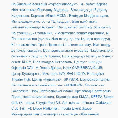
Національна асоціація «Укрзернопродукт»
,
м. Золоті ворота
біля пам'ятника Ярославу Мудрому
,
Біля входу до Будинку
Художника
,
Караоке «Black MOM»
,
Вихід до МакДональдса
,
Між виходом з метро та ТЦ Квадрат
,
Біля пам'ятника
робітникам заводу Арсенал
,
Вихід на Інститутську біля карти
,
На стоянці ДБ Столичний
,
У Монумента воїнам-афганцям
,
м.
Поштова площа (зустріч біля входу до фунікулера праворуч)
,
Біля пам'ятника Проні Прокопівні та Голохвістому
,
Біля входу
до Головпоштамту
,
Біля центрального входу до Національного
ботанічного саду ім. М.Гришка
,
Біля входу до Інституту бізнес-
освіти КНЕУ
,
Біля входу в Некрополь
,
Центральний Дім
Офіцерів ЗСУ
,
М Героїв Дніпра
,
Клуб CARIBBEAN CLUB
,
Центр Культури та Мистецтв НАУ_ФАН ЗОНА
,
ProEnglish
Theatre Hub
,
Центр «Новий вік»
,
SKYBAR
,
Експериментаніум
,
Ресторанно-готельний комплекс «KRAKOW»
,
Оболонська
набережна
,
Парк Партизанської слави
,
Арт-завод Платформа
,
Палац Україна (малий зал)
,
Колонна зала КМДА
,
SFERA Beach
Club (Х - парк)
,
Студія Free Art
,
Арт-причал
,
Film.ua
,
Caribbean
Club_Full_v4
,
Disco Radio Hall
,
Inveria Event Space
,
Міжнародний центр культури та мистецтв «Жовтневий