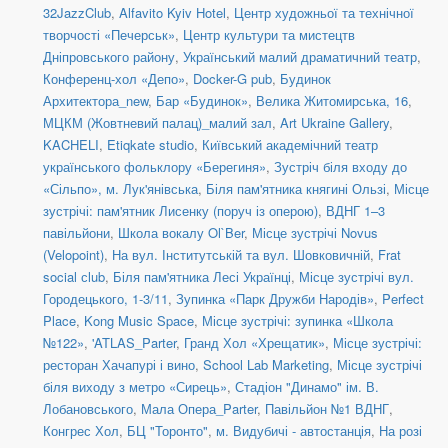
32JazzClub
,
Alfavito Kyiv Hotel
,
Центр художньої та технічної
творчості «Печерськ»
,
Центр культури та мистецтв
Дніпровського району
,
Український малий драматичний театр
,
Конференц-хол «Депо»
,
Docker-G pub
,
Будинок
Архитектора_new
,
Бар «Будинок»
,
Велика Житомирська, 16
,
МЦКМ (Жовтневий палац)_малий зал
,
Art Ukraine Gallery
,
KACHELI
,
Etiqkate studio
,
Київський академічний театр
українського фольклору «Берегиня»
,
Зустріч біля входу до
«Сільпо», м. Лук'янівська
,
Біля пам'ятника княгині Ользі
,
Місце
зустрічі: пам'ятник Лисенку (поруч із оперою)
,
ВДНГ 1–3
павільйони
,
Школа вокалу Ol`Ber
,
Місце зустрічі Novus
(Velopoint)
,
На вул. Інститутській та вул. Шовковичній
,
Frat
social сlub
,
Біля пам'ятника Лесі Українці
,
Місце зустрічі вул.
Городецького, 1-3/11
,
Зупинка «Парк Дружби Народів»
,
Perfect
Place
,
Kong Music Space
,
Місце зустрічі: зупинка «Школа
№122»
,
'ATLAS_Parter
,
Гранд Хол «Хрещатик»
,
Місце зустрічі:
ресторан Хачапурі і вино
,
School Lab Marketing
,
Місце зустрічі
біля виходу з метро «Сирець»
,
Стадіон "Динамо" ім. В.
Лобановського
,
Мала Опера_Parter
,
Павільйон №1 ВДНГ
,
Конгрес Хол
,
БЦ "Торонто"
,
м. Видубичі - автостанція
,
На розі