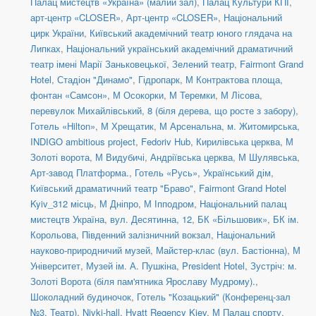
Палац мистецтв «Україна» (малий зал)
,
Палац Культури КПІ
,
арт-центр «CLOSER»
,
Арт-центр «CLOSER»
,
Національний
цирк України
,
Київський академічний театр юного глядача на
Липках
,
Національний український академічний драматичний
театр імені Марії Заньковецької
,
Зелений театр
,
Fairmont Grand
Hotel
,
Стадіон "Динамо"
,
Гідропарк
,
М Контрактова площа,
фонтан «Самсон»
,
М Осокорки
,
М Теремки
,
М Лісова
,
перевулок Михайлівський, 8 (біля дерева, що росте з забору)
,
Готель «Hilton»
,
М Хрещатик
,
М Арсенальна
,
м. Житомирська
,
INDIGO ambitious project
,
Fedoriv Hub
,
Кирилівська церква
,
М
Золоті ворота
,
М Видубичі
,
Андріївська церква
,
М Шулявська
,
Арт-завод Платформа.
,
Готель «Русь»
,
Український дім
,
Київський драматичний театр "Браво"
,
Fairmont Grand Hotel
Kyiv_312 місць
,
М Дніпро
,
М Іпподром
,
Національний палац
мистецтв Україна
,
вул. Десятинна, 12
,
БК «Більшовик»
,
БК ім.
Корольова
,
Південний залізничний вокзал
,
Національний
науково-природничий музей
,
Майстер-клас (вул. Бастіонна)
,
М
Університет
,
Музей ім. А. Пушкіна
,
President Hotel
,
Зустріч: м.
Золоті Ворота (біля пам'ятника Ярославу Мудрому).
,
Шоколадний будиночок
,
Готель "Козацький" (Конференц-зал
№3. Театр)
,
Nivki-hall
,
Hyatt Regency Kiev
,
М Палац спорту
,