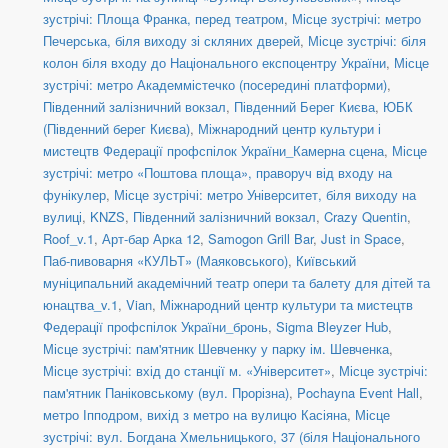
зустрічі: Площа Франка, перед театром
,
Місце зустрічі: метро
Печерська, біля виходу зі скляних дверей
,
Місце зустрічі: біля
колон біля входу до Національного експоцентру України
,
Місце
зустрічі: метро Академмістечко (посередині платформи)
,
Південний залізничний вокзал
,
Південний Берег Києва
,
ЮБК
(Південний берег Києва)
,
Міжнародний центр культури і
мистецтв Федерації профспілок України_Камерна сцена
,
Місце
зустрічі: метро «Поштова площа», праворуч від входу на
фунікулер
,
Місце зустрічі: метро Університет, біля виходу на
вулиці
,
KNZS
,
Південний залізничний вокзал
,
Crazy Quentin
,
Roof_v.1
,
Арт-бар Арка 12
,
Samogon Grill Bar
,
Just in Space
,
Паб-пивоварня «КУЛЬТ» (Маяковського)
,
Київський
муніципальний академічний театр опери та балету для дітей та
юнацтва_v.1
,
Vian
,
Міжнародний центр культури та мистецтв
Федерації профспілок України_бронь
,
Sigma Bleyzer Hub
,
Місце зустрічі: пам'ятник Шевченку у парку ім. Шевченка
,
Місце зустрічі: вхід до станції м. «Університет»
,
Місце зустрічі:
пам'ятник Паніковському (вул. Прорізна)
,
Pochayna Event Hall
,
метро Іпподром, вихід з метро на вулицю Касіяна
,
Місце
зустрічі: вул. Богдана Хмельницького, 37 (біля Національного