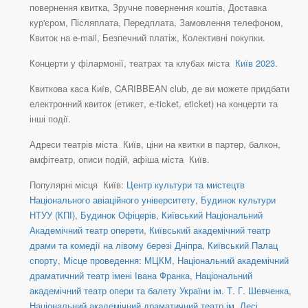
повернення квитка, Зручне повернення коштів, Доставка
кур'єром, Післяплата, Передплата, Замовлення телефоном,
Квиток на e-mail, Безпечний платіж, Колективні покупки.
Концерти у філармонії, театрах та клубах міста
Київ 2023
.
Квиткова каса Київ, CARIBBEAN club, де ви можете придбати
електронний квиток (етикет, e-ticket, eticket) на концерти та
інші події.
Адреси театрів міста Київ, ціни на квитки в партер, балкон,
амфітеатр, описи подій, афіша міста Київ.
Популярні місця Київ:
Центр культури та мистецтв
Національного авіаційного університету
,
Будинок культури
НТУУ (КПІ)
,
Будинок Офіцерів
,
Київський Національний
Академічний театр оперети
,
Київський академічний театр
драми та комедії на лівому березі Дніпра
,
Київський Палац
спорту
,
Місце проведення: МЦКМ
,
Національний академічний
драматичний театр імені Івана Франка
,
Національний
академічний театр опери та балету України ім. Т. Г. Шевченка
,
Національний академічний драматичний театр ім. Лесі