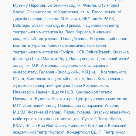
Музей у Пирогові
,
Ботанічний сад ім. Фоміна
,
G13 Project
Studio
,
Співоче поле
,
М Харківська
,
ст. м. Голосіївська
,
М
Дружби народів
,
Причал
,
М Мінська
,
SKY family PARK
,
BelEtage
,
Ботанічний сад ім. Гришка
,
Національний центр
театрального мистецтва ім. Леся Курбаса
,
Київський
академічний театр кукол
,
Палац Україна
,
Національний палац
мистецтв Україна
,
Київська академічна майстерня
театрального мистецтва “Сузір'я”
,
НСК Олімпійський
,
Київська
фортеця (Театр Маскам Рад)
,
Палац спорту
,
Державний музей
авіації ім. О.К. Антонова Національного авіаційного
університету
,
Галерея «Висоцький»
,
МКЦ ім. І. Козловського
,
Plivka
,
Мистецько-концертний центр ім. Івана Козловського
,
Художньо-концертний центр ім. Івана Козловського
,
Планетарій
,
Heaven
,
Щастя HUB
,
Конгрес-хол готелю
Президент
,
Будинок Архітектора
,
Центр сучасного мистецтва
М17
,
Жовтневий палац
,
Національна філармонія України
,
МЦКМ (Жовтневий палац)
,
Палац Україна
,
Київську академічну
майстерню театрального мистецтва “Сузір'я”
,
Театр Шафа
,
КХАТ
,
British Pub Red Queen
,
Київський Дім Книги
,
Київський
академічний театр "Колесо"
,
Концерт-хол ВДНГ
,
Театр кукол