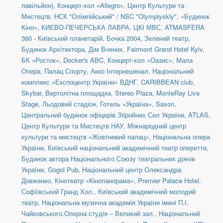
павільйон)
,
Концерт-хол «Allegro»
,
Центр Культури та
Мистецтв
,
НСК "Олімпійський" / NSC "Olympiyskiy"
,
«Будинок
Кіно»
,
КИЄВО-ПЕЧЕРСЬКА ЛАВРА
,
ЦКІ МВС
,
ATMASFERA
360 - Київський планетарій
,
Бочка 2004
,
Зелений театр
,
Будинок Архітектора
,
Дім Вчених
,
Fairmont Grand Hotel Kyiv
,
БК «Росток»
,
Docker's ABC
,
Концерт-хол «Оазис»
,
Мала
Опера
,
Палац Спорту
,
Акко Інтернешенал
,
Національний
комплекс «Експоцентр України» ВДНГ
,
CARIBBEAN club
,
Skybar
,
Вертолітна площадка
,
Stereo Plaza
,
MonteRay Live
Stage
,
Льодовий стадіон
,
Готель «Україна»
,
Saxon
,
Центральний будинок офіцерів Збройних Сил України
,
ATLAS
,
Центр Культури та Мистецтв НАУ
,
Міжнародний центр
культури та мистецтв «Жовтневий палац»
,
Національна опера
України
,
Київський національний академічний театр оперетти
,
Будинок актора Національного Союзу театральних діячів
України
,
Gogol Pub
,
Національний центр Олександра
Довженко
,
Кінотеатр «Кінопанорама»
,
Premier Palace Hotel.
Софіївський Гранд Хол.
,
Київський академічний молодий
театр
,
Національна музична академія України імені П.І.
Чайковського.Оперна студія – Великий зал.
,
Національний