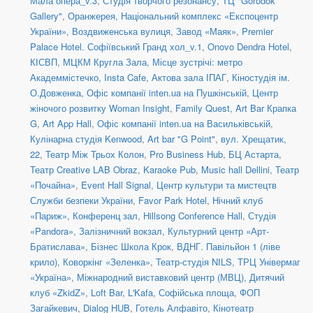
Мала опера_v.3
,
Студія творчого резонансу
,
ТЦ "Gorodok
Gallery"
,
Оранжерея, Національний комплекс «Експоцентр
України»
,
Воздвиженська вулиця
,
Завод «Маяк»
,
Premier
Palace Hotel. Софіївський Гранд хол_v.1
,
Onovo Dendra Hotel
,
КІСВП
,
МЦКМ Кругла Зала
,
Місце зустрічі: метро
Академмістечко
,
Insta Cafe
,
Актова зала ІПАГ
,
Кіностудія ім.
О.Довженка
,
Офіс компанії inten.ua на Пушкінській
,
Центр
жіночого розвитку Woman Insight
,
Family Quest
,
Art Bar Крапка
G
,
Art App Hall
,
Офіс компанії inten.ua на Васильківській
,
Кулінарна студія Kenwood
,
Art bar "G Point"
,
вул. Хрещатик,
22
,
Театр Між Трьох Колон
,
Pro Business Hub
,
БЦ Астарта
,
Театр Creative LAB Obraz
,
Karaoke Pub
,
Music hall Dellini
,
Театр
«Почайна»
,
Event Hall Signal
,
Центр культури та мистецтв
Служби безпеки України
,
Favor Park Hotel
,
Нічний клуб
«Париж»
,
Конференц зал
,
Hillsong Conference Hall
,
Студія
«Pandora»
,
Залізничний вокзал
,
Культурний центр «Арт-
Братислава»
,
Бізнес Школа Крок
,
ВДНГ. Павільйон 1 (ліве
крило)
,
Коворкінг «Зеленка»
,
Театр-студія NILS
,
ТРЦ Універмаг
«Україна»
,
Міжнародний виставковий центр (МВЦ)
,
Дитячий
клуб «ZkidZ»
,
Loft Bar
,
L'Kafa
,
Софійська площа
,
ФОП
Загайкевич
,
Dialog HUB
,
Готель Алфавіто
,
Кінотеатр