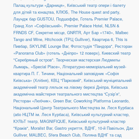
Палац культури «Дарниця»
,
Київський театр опери і балету
для дітей та юнацтва
,
КЛЮБ
,
The House quest and party
,
Лаундж бар GUSTOU
,
Подшоффе
,
Готель Premier Palace,
Гранд Хол «Софіївський»
,
Premier Palace Hotel
,
NLSN &
FRNDS CF
,
Секретне місце
,
GNRTR
,
Арт Бар «1740»
,
Malbec
Tango and Wine
,
Hitchcook (ТРЦ Gulliver)
,
Квартира 6
,
This is
Пивбар
,
SKYLINE Lounge Bar
,
Фотостудія "Пандора"
,
Ресторан
«Panorama Club» (готель «Дніпро» 12 поверх)
,
Киевский театр
"Серебряный остров". Творческая мастерская Людмилы
Лымарь
,
«Special Place»
,
Літературно-меморіальний музей-
квартира П. Г. Тичини
,
Національний заповідник «Софія
Київська» (Хлібня)
,
КВЦ "Парковий"
,
Київський муніципальний
академічний театр ляльок на лівому березі Дніпра
,
Київська
академічна майстерня театрального мистецтва “Сузір’я”
,
Ресторан «Любчик»
,
Green Bar
,
Coworking Platforma Leonardo
,
Національний Центр Театрального Мистецтва ім. Леся Курбаса
(або НЦТМ ім. Леся Курбаса)
,
Київський культурний кластер
,
КУЛЬТ театр
,
MAGNIFIQUE
,
Київський культурний кластер
"Краків"
,
Moralist Bar
,
Gastro укриття
,
ВДНГ, 10-й Павільон
,
Дах
Gulliver
,
MALBEC
,
Sfera Beach Club
,
Поляна ВДНГ та сад