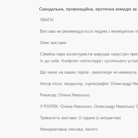
Скандальна, провокаційна, еротична комедія за
УВАГА!
Вистава не рекомендується людям з незміцнілою пс
Опис вистави:
Сімейна пара космотуристів вирушає назустріч приг
їх до себе. Конфлікт світоглядів і суспільного уст
Що чекає на наших героїв - революція чи неминуча
Автор п'єси, продюсер, сценографія: Олександр Н
Режисер: Олена Неволько
У РОЛЯХ: Олена Неволько, Олександр Неволько/ Ол
Тривалість вистави: 2 години (з антрактом)
Ненормативна лексика: багато