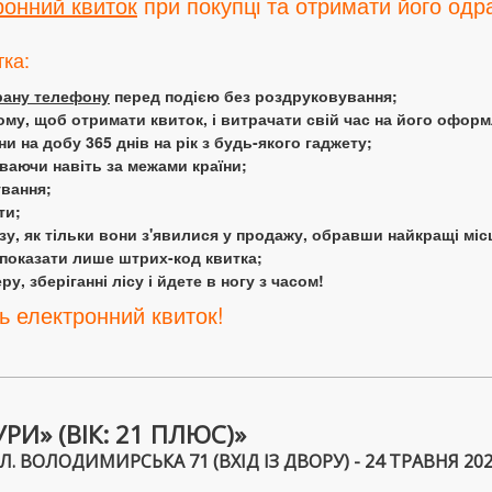
ронний квиток
при покупці та отримати його одра
тка:
крану телефону
перед подією без роздруковування;
ому, щоб отримати квиток, і витрачати свій час на його офор
 на добу 365 днів на рік з будь-якого гаджету;
аючи навіть за межами країни;
ування;
ти;
у, як тільки вони з'явилися у продажу, обравши найкращі міс
 показати лише штрих-код квитка;
у, зберіганні лісу і йдете в ногу з часом!
ь електронний квиток!
И» (ВІК: 21 ПЛЮС)»
. ВОЛОДИМИРСЬКА 71 (ВХІД ІЗ ДВОРУ) - 24 ТРАВНЯ 2026