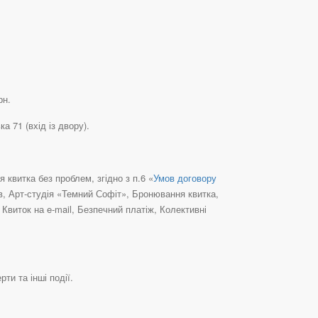
рн.
 71 (вхід із двору).
квитка без проблем, згідно з п.6 «
Умов договору
їв, Арт-студія «Темний Софіт», Бронювання квитка,
виток на e-mail, Безпечний платіж, Колективні
ти та інші події.