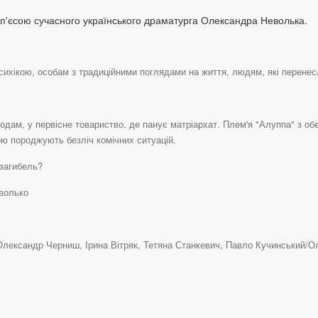
 п'єсою сучасного українського драматурга Олександра Неволька.
ихікою, особам з традиційними поглядами на життя, людям, які перенес
одам, у первісне товариство, де панує матріархат. Плем'я "Алуппа" з об
рою породжують безліч комічних ситуацій.
 загибель?
еволько
ександр Черниш, Ірина Вітряк, Тетяна Станкевич, Павло Кучинський/О