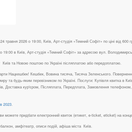
4 травня 2026 о 19:00, Київ, Арт-студія «Темний Софіт» по ціні від 600 г
о 19:00 в Київ, Арт-студія «Темний Софіт» за адресою вул. Володимирська
ту Київ та Новою поштою по Україні післяплатою або передоплатою.
рти Нацкешбек! Кешбек, Вовина тисяча, Тисяча Зеленського. Повернення 
иру та будь-яким перевізником по Україні. Послуги: Купівля квитка в Ки
в, Доставка кур'єром, Післяплата, Передплата, Замовлення телефоном, К
в 2023
.
и можете придбати електронний квиток (етикет, e-ticket, eticket) на концер
, балкон, амфітеатр, описи подій, афіша міста Київ.