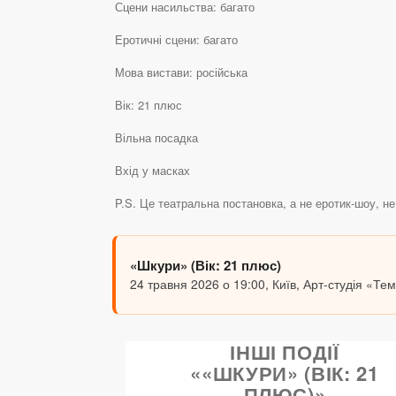
Сцени насильства: багато
Еротичні сцени: багато
Мова вистави: російська
Вік: 21 плюс
Вільна посадка
Вхід у масках
P.S. Це театральна постановка, а не еротик-шоу, не
«Шкури» (Вік: 21 плюс)
24 травня 2026 о 19:00, Київ, Арт-студія «Те
ІНШІ ПОДІЇ
««ШКУРИ» (ВІК: 21
ПЛЮС)»