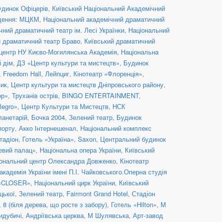
удинок Офіцерів
,
Київський Національний Академічний
дення: МЦКМ
,
Національний академічний драматичний
ний драматичний театр ім. Лесі Українки
,
Національний
й драматичний театр Браво
,
Київський драматичний
центр НУ Києво-Могилянська Академія
,
Національна
й дім
,
ДЗ «Центр культури та мистецтв»
,
Будинок
,
Freedom Hall
,
Лейпциг
,
Кінотеатр «Флоренція»
,
вик
,
Центр культури та мистецтв Дніпровського району
,
ор»
,
Труханів острів
,
BINGO ENTERTAINMENT
,
legro»
,
Центр Культури та Мистецтв
,
НСК
ланетарій
,
Бочка 2004
,
Зелений театр
,
Будинок
порту
,
Акко Інтернешенал
,
Національний комплекс
тадіон
,
Готель «Україна»
,
Saxon
,
Центральний будинок
евий палац»
,
Національна опера України
,
Київський
ональний центр Олександра Довженко
,
Кінотеатр
кадемія України імені П.І. Чайковського.Оперна студія
 «CLOSER»
,
Національний цирк України
,
Київський
цької
,
Зелений театр
,
Fairmont Grand Hotel
,
Стадіон
8 (біля дерева, що росте з забору)
,
Готель «Hilton»
,
М
идубичі
,
Андріївська церква
,
М Шулявська
,
Арт-завод