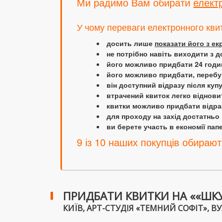
Ми радимо Вам обирати
елект
У чому переваги електронного кви
досить лише
показати його з е
не потрібно навіть виходити з д
його можливо придбати 24 години
його можливо придбати, перебув
він доступний відразу після куп
втрачений квиток легко віднови
квитки можливо придбати відраз
для проходу на захід достатньо
ви берете участь в економії папер
9 із 10 наших покупців обирают
ПРИДБАТИ КВИТКИ НА ««ШКУР
КИЇВ, АРТ-СТУДІЯ «ТЕМНИЙ СОФІТ», ВУЛ