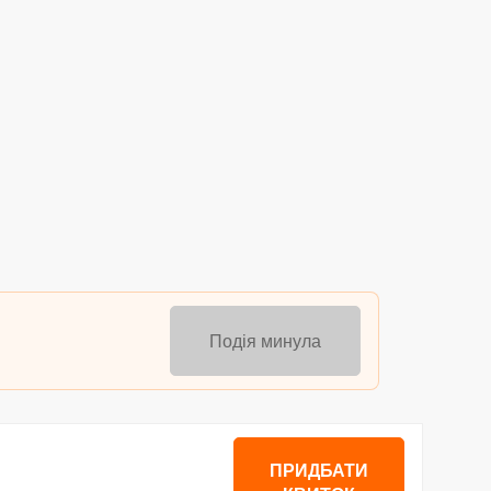
Подія минула
ПРИДБАТИ