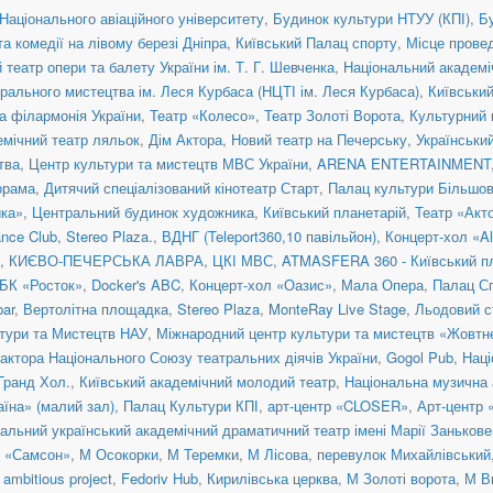
Національного авіаційного університету
,
Будинок культури НТУУ (КПІ)
,
Б
а комедії на лівому березі Дніпра
,
Київський Палац спорту
,
Місце прове
театр опери та балету України ім. Т. Г. Шевченка
,
Національний академіч
рального мистецтва ім. Леся Курбаса (НЦТІ ім. Леся Курбаса)
,
Київськи
а філармонія України
,
Театр «Колесо»
,
Театр Золоті Ворота
,
Культурний 
емічний театр ляльок
,
Дім Актора
,
Новий театр на Печерську
,
Українськи
тва
,
Центр культури та мистецтв МВС України
,
ARENA ENTERTAINMENT
орама
,
Дитячий спеціалізований кінотеатр Старт
,
Палац культури Більшо
ка»
,
Центральний будинок художника
,
Київський планетарій
,
Театр «Акт
nce Club
,
Stereo Plaza.
,
ВДНГ (Teleport360,10 павільйон)
,
Концерт-хол «Al
,
КИЄВО-ПЕЧЕРСЬКА ЛАВРА
,
ЦКІ МВС
,
ATMASFERA 360 - Київський п
БК «Росток»
,
Docker's ABC
,
Концерт-хол «Оазис»
,
Мала Опера
,
Палац С
ar
,
Вертолітна площадка
,
Stereo Plaza
,
MonteRay Live Stage
,
Льодовий с
тури та Мистецтв НАУ
,
Міжнародний центр культури та мистецтв «Жовтн
актора Національного Союзу театральних діячів України
,
Gogol Pub
,
Наці
 Гранд Хол.
,
Київський академічний молодий театр
,
Національна музична а
їна» (малий зал)
,
Палац Культури КПІ
,
арт-центр «CLOSER»
,
Арт-центр
альний український академічний драматичний театр імені Марії Занькове
н «Самсон»
,
М Осокорки
,
М Теремки
,
М Лісова
,
перевулок Михайлівський, 
ambitious project
,
Fedoriv Hub
,
Кирилівська церква
,
М Золоті ворота
,
М В