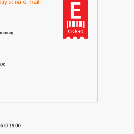
зу ж на e-mail!
млення;
ця;
 О 19:00