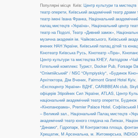
Популярні місця Київ:
Центр культури та мистецтв 
театр оперети
,
Київський академічний театр драми т
театр імені Івана Франка
,
Національний академічний 
палац мистецтв «Україна»
,
Національний центр теат
театр на Подолі
,
Театр «Дивний замок»
,
Національн
музична академія ім. Чайковського
,
Київський акад
вчених НАН України
,
Київський палац дітей та юнац
Кінотеатр Київська Русь
,
Кінотеатр «Ліра»
,
Кінопан
Центр культури та мистецтва КНЕУ
,
Автодром «Чай
Готельний комплекс Турист
,
Docker Pub
,
Forsage Da
"Олімпійський" / NSC "Olympiyskiy"
,
«Будинок Кіно»
Архітектора
,
Дім Вчених
,
Fairmont Grand Hotel Kyiv
,
«Експоцентр України» ВДНГ
,
CARIBBEAN club
,
Skyb
офіцерів Збройних Сил України
,
ATLAS
,
Центр Куль
національний академічний театр оперетти
,
Будинок 
«Кінопанорама»
,
Premier Palace Hotel. Софіївський
– Великий зал.
,
Національний Палац мистецтв «Укра
академічний театр юного глядача на Липках
,
Націон
"Динамо"
,
Гідропарк
,
М Контрактова площа, фонта
Хрещатик
,
М Арсенальна
,
м. Житомирська
,
INDIGO 