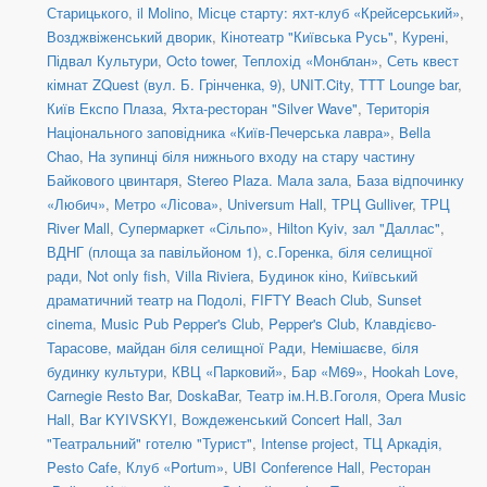
Старицького
,
il Molino
,
Місце старту: яхт-клуб «Крейсерський»
,
Возджвіженський дворик
,
Кінотеатр "Київська Русь"
,
Курені
,
Підвал Культури
,
Octo tower
,
Теплохід «Монблан»
,
Сеть квест
кімнат ZQuest (вул. Б. Грінченка, 9)
,
UNIT.City
,
TTT Lounge bar
,
Київ Експо Плаза
,
Яхта-ресторан "Silver Wave"
,
Територія
Національного заповідника «Київ-Печерська лавра»
,
Bella
Chao
,
На зупинці біля нижнього входу на стару частину
Байкового цвинтаря
,
Stereo Plaza. Мала зала
,
База відпочинку
«Любич»
,
Метро «Лісова»
,
Universum Hall
,
ТРЦ Gulliver
,
ТРЦ
River Mall
,
Супермаркет «Сільпо»
,
Hilton Kyiv, зал "Даллас"
,
ВДНГ (площа за павільйоном 1)
,
с.Горенка, біля селищної
ради
,
Not only fish
,
Villa Riviera
,
Будинок кіно
,
Київський
драматичний театр на Подолі
,
FIFTY Beach Club
,
Sunset
cinema
,
Music Pub Pepper's Club
,
Pepper's Club
,
Клавдієво-
Тарасове, майдан біля селищної Ради
,
Немішаєве, біля
будинку культури
,
КВЦ «Парковий»
,
Бар «М69»
,
Hookah Love
,
Carnegie Resto Bar
,
DoskaBar
,
Театр ім.Н.В.Гоголя
,
Opera Music
Hall
,
Bar KYIVSKYI
,
Вождеженський Concert Hall
,
Зал
"Театральний" готелю "Турист"
,
Intense project
,
ТЦ Аркадія,
Pesto Cafe
,
Клуб «Portum»
,
UBI Conference Hall
,
Ресторан