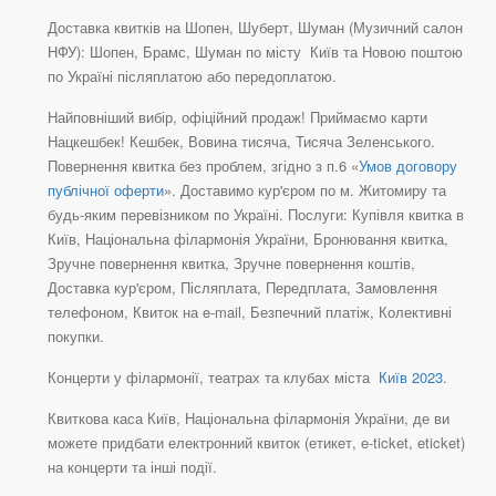
Доставка квитків на Шопен, Шуберт, Шуман (Музичний салон
НФУ): Шопен, Брамс, Шуман по місту Київ та Новою поштою
по Україні післяплатою або передоплатою.
Найповніший вибір, офіційний продаж! Приймаємо карти
Нацкешбек! Кешбек, Вовина тисяча, Тисяча Зеленського.
Повернення квитка без проблем, згідно з п.6 «
Умов договору
публічної оферти
». Доставимо кур'єром по м. Житомиру та
будь-яким перевізником по Україні. Послуги: Купівля квитка в
Київ, Національна філармонія України, Бронювання квитка,
Зручне повернення квитка, Зручне повернення коштів,
Доставка кур'єром, Післяплата, Передплата, Замовлення
телефоном, Квиток на e-mail, Безпечний платіж, Колективні
покупки.
Концерти у філармонії, театрах та клубах міста
Київ 2023
.
Квиткова каса Київ, Національна філармонія України, де ви
можете придбати електронний квиток (етикет, e-ticket, eticket)
на концерти та інші події.