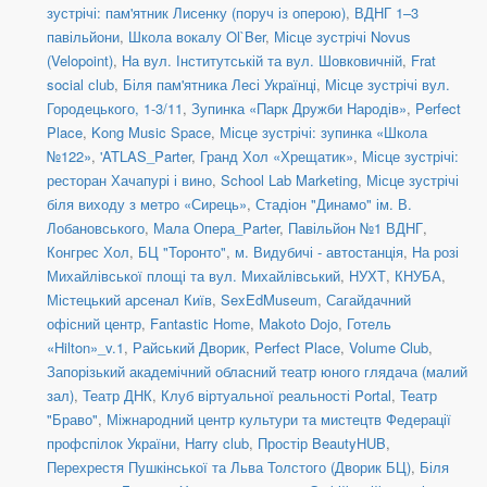
зустрічі: пам'ятник Лисенку (поруч із оперою)
,
ВДНГ 1–3
павільйони
,
Школа вокалу Ol`Ber
,
Місце зустрічі Novus
(Velopoint)
,
На вул. Інститутській та вул. Шовковичній
,
Frat
social сlub
,
Біля пам'ятника Лесі Українці
,
Місце зустрічі вул.
Городецького, 1-3/11
,
Зупинка «Парк Дружби Народів»
,
Perfect
Place
,
Kong Music Space
,
Місце зустрічі: зупинка «Школа
№122»
,
'ATLAS_Parter
,
Гранд Хол «Хрещатик»
,
Місце зустрічі:
ресторан Хачапурі і вино
,
School Lab Marketing
,
Місце зустрічі
біля виходу з метро «Сирець»
,
Стадіон "Динамо" ім. В.
Лобановського
,
Мала Опера_Parter
,
Павільйон №1 ВДНГ
,
Конгрес Хол
,
БЦ "Торонто"
,
м. Видубичі - автостанція
,
На розі
Михайлівської площі та вул. Михайлівський
,
НУХТ
,
КНУБА
,
Містецький арсенал Київ
,
SexEdMuseum
,
Сагайдачний
офісний центр
,
Fantastic Home
,
Makoto Dojo
,
Готель
«Hilton»_v.1
,
Райський Дворик
,
Perfect Place
,
Volume Club
,
Запорізький академічний обласний театр юного глядача (малий
зал)
,
Театр ДНК
,
Клуб віртуальної реальності Portal
,
Театр
"Браво"
,
Міжнародний центр культури та мистецтв Федерації
профспілок України
,
Harry club
,
Простір BeautyHUB
,
Перехрестя Пушкінської та Льва Толстого (Дворик БЦ)
,
Біля