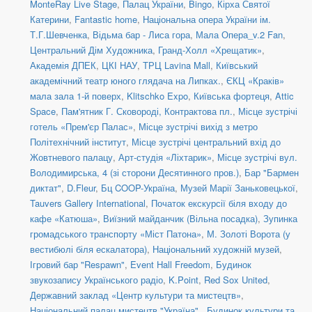
MonteRay Live Stage
,
Палац України
,
Bingo
,
Кірха Святої
Катерини
,
Fantastic home
,
Національна опера України ім.
Т.Г.Шевченка
,
Відьма бар - Лиса гора
,
Мала Опера_v.2 Fan
,
Центральний Дім Художника
,
Гранд-Холл «Хрещатик»
,
Академія ДПЕК
,
ЦКІ НАУ
,
ТРЦ Lavina Mall
,
Київський
академічний театр юного глядача на Липках.
,
ЄКЦ «Краків»
мала зала 1-й поверх
,
Klitschko Expo
,
Київська фортеця
,
Attic
Space
,
Пам'ятник Г. Сковороді, Контрактова пл.
,
Місце зустрічі
готель «Прем'єр Палас»
,
Місце зустрічі вихід з метро
Політехнічний інститут
,
Місце зустрічі центральний вхід до
Жовтневого палацу
,
Арт-студія «Ліхтарик»
,
Місце зустрічі вул.
Володимирська, 4 (зі сторони Десятинного пров.)
,
Бар "Бармен
диктат"
,
D.Fleur
,
Бц COOP-Україна
,
Музей Марії Заньковецької
,
Tauvers Gallery International
,
Початок екскурсії біля входу до
кафе «Катюша»
,
Виїзний майданчик (Вільна посадка)
,
Зупинка
громадського транспорту «Міст Патона»
,
М. Золоті Ворота (у
вестибюлі біля ескалатора)
,
Національний художній музей
,
Ігровий бар "Respawn"
,
Event Hall Freedom
,
Будинок
звукозапису Українського радіо
,
K.Point
,
Red Sox United
,
Державний заклад «Центр культури та мистецтв»
,
Національний палац мистецтв "Україна".
,
Будинок культури та