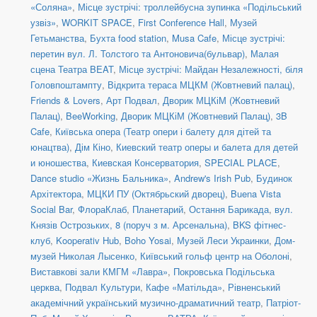
«Соляна»
,
Місце зустрічі: троллейбусна зупинка «Подільський
узвіз»
,
WORKIT SPACE
,
First Conference Hall
,
Музей
Гетьманства
,
Бухта food station
,
Musa Cafe
,
Місце зустрічі:
перетин вул. Л. Толстого та Антоновича(бульвар)
,
Малая
сцена Театра BEAT
,
Місце зустрічі: Майдан Незалежності, біля
Головпоштампту
,
Відкрита тераса МЦКМ (Жовтневий палац)
,
Friends & Lovers
,
Арт Подвал
,
Дворик МЦКіМ (Жовтневий
Палац)
,
BeeWorking
,
Дворик МЦКіМ (Жовтневий Палац)
,
3B
Cafe
,
Київська опера (Театр опери і балету для дітей та
юнацтва)
,
Дім Кіно
,
Киевский театр оперы и балета для детей
и юношества
,
Киевская Консерватория
,
SPECIAL PLACE
,
Dance studio «Жизнь Бальника»
,
Andrew's Irish Pub
,
Будинок
Архітектора
,
МЦКИ ПУ (Октябрьский дворец)
,
Buena Vista
Social Bar
,
ФлораКлаб
,
Планетарий
,
Остання Барикада
,
вул.
Князів Острозьких, 8 (поруч з м. Арсенальна)
,
BKS фітнес-
клуб
,
Kooperativ Hub
,
Boho Yosai
,
Музей Леси Украинки
,
Дом-
музей Николая Лысенко
,
Київський гольф центр на Оболоні
,
Виставкові зали КМГМ «Лавра»
,
Покровська Подільська
церква
,
Подвал Культури
,
Кафе «Матільда»
,
Рівненський
академічний український музично-драматичний театр
,
Патріот-