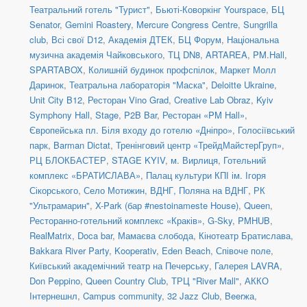
Театральний готель "Турист"
,
Бьюті-Коворкінг Yourspace
,
БЦ
Senator
,
Gemini Roastery
,
Mercure Congress Centre
,
Sungrilla
club
,
Всі свої D12
,
Академія ДТЕК
,
БЦ Форум
,
Національна
музична академія Чайковського
,
ТЦ DN8
,
ARTAREA
,
PM.Hall
,
SPARTABOX
,
Колишній будинок профспілок
,
Маркет Молл
Даринок
,
Театральна лабораторія "Маска"
,
Deloitte Ukraine
,
Unit City B12
,
Ресторан Vino Grad
,
Creative Lab Obraz
,
Kyiv
Symphony Hall
,
Stage
,
P2B Bar
,
Ресторан «PM Hall»
,
Європейська пл. Біля входу до готелю «Дніпро»
,
Голосіївський
парк
,
Barman Dictat
,
Тренінговий центр «ТрейдМайстерГруп»
,
РЦ БЛОКБАСТЕР
,
STAGE KYIV
,
м. Вирлиця
,
Готельний
комплекс «БРАТИСЛАВА»
,
Палац культури КПІ ім. Ігоря
Сікорського
,
Село Мотижин
,
ВДНГ, Поляна на ВДНГ
,
РК
"Ультрамарин"
,
X-Park (бар #nestoinameste House)
,
Queen
,
Ресторанно-готельний комплекс «Краків»
,
G-Sky
,
PMHUB
,
RealMatrix
,
Doca bar
,
Мамаєва слобода
,
Кінотеатр Братислава
,
Bakkara River Party
,
Kooperativ
,
Eden Beach
,
Співоче поле
,
Київський академічний театр на Печерську
,
Галерея LAVRA
,
Don Peppino
,
Queen Country Club
,
ТРЦ "River Mall"
,
АККО
Інтернешнл
,
Campus community
,
32 Jazz Club
,
Beerжа
,