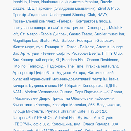
InnoHub
,
Urban
,
Національна кінематека України
,
Razzle
Dazzle
,
КВЦ Парковий (Оглядовий майданчик)
,
Zivot A Pivo
,
Простір «Годинник»
,
Underground Standup Club
,
NAVY
,
Розважальний комплекс «Галера»
,
Контрактова площа,
паркування навпроти пам'ятника Григорію Сковороді.
,
Molotok
loft
,
Ст. метро «Героїв Дніпра»
,
Gastro Teatro
,
Stroller music bar
,
Magnifique bar
,
Shatun Pub
,
Barbeer
,
Ресторан «Gustoso»
,
Жовте море
,
вул. Гончара 79
,
Готель Reikartz
,
Artemis Lounge
Bar
,
Арт-студія «Темний Софіт»
,
Ресторан Beerja
,
FIFTY Club
,
Зал Концертний сервіс
,
КЦ Freedom Hall
,
Osocor Residence
,
ilMolino
,
Теплохід «Радіонов»
,
The Time
,
Praktika restaurant
,
Арт-простір Циферблат
,
Будинок Актора
,
Житомирський
обласний український музично-драматичний театр ім. Івана
Кочерги
,
Будинок вчених НАН України
,
Концерт-хол ВДНГ
,
NAM - Modern Vietnamese Cuisine
,
Парк Партизанської Слави,
«Мисливський Двір»
,
Причал на Оболонській набережній,
бригантина «Корсар»
,
Каземіра Малєвіча, 86б
,
Воздвиженка,
Площа Мистецтв
,
Prynada Ukrainian Cafe
,
HayLoft 2.0
,
Гастропаб «У РЕБРО»
,
Admiral Hall
,
Вугілля
,
Арт-Студія
«ТВОРЧІ», офіс 3
,
с. Колонщина
,
вул. Олеся Гончара, 30А
,
Dorothy pub
,
МЦКМ "Жовтневий палац"
,
Київський академічний