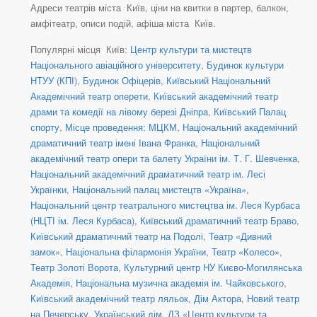
Адреси театрів міста Київ, ціни на квитки в партер, балкон,
амфітеатр, описи подій, афіша міста Київ.
Популярні місця Київ:
Центр культури та мистецтв
Національного авіаційного університету
,
Будинок культури
НТУУ (КПІ)
,
Будинок Офіцерів
,
Київський Національний
Академічний театр оперети
,
Київський академічний театр
драми та комедії на лівому березі Дніпра
,
Київський Палац
спорту
,
Місце проведення: МЦКМ
,
Національний академічний
драматичний театр імені Івана Франка
,
Національний
академічний театр опери та балету України ім. Т. Г. Шевченка
,
Національний академічний драматичний театр ім. Лесі
Українки
,
Національний палац мистецтв «Україна»
,
Національний центр театрального мистецтва ім. Леся Курбаса
(НЦТІ ім. Леся Курбаса)
,
Київський драматичний театр Браво
,
Київський драматичний театр на Подолі
,
Театр «Дивний
замок»
,
Національна філармонія України
,
Театр «Колесо»
,
Театр Золоті Ворота
,
Культурний центр НУ Києво-Могилянська
Академія
,
Національна музична академія ім. Чайковського
,
Київський академічний театр ляльок
,
Дім Актора
,
Новий театр
на Печерську
,
Український дім
,
ДЗ «Центр культури та