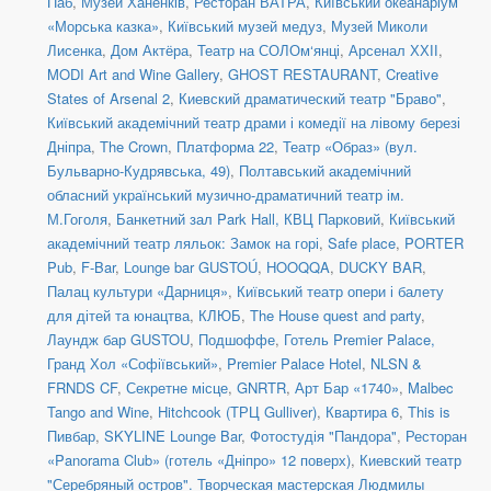
Паб
,
Музей Ханенків
,
Ресторан ВАТРА
,
Київський океанаріум
«Морська казка»
,
Київський музей медуз
,
Музей Миколи
Лисенка
,
Дом Актёра
,
Театр на СОЛОм‘янці
,
Арсенал ХХІІ
,
MODI Art and Wine Gallery
,
GHOST RESTAURANT
,
Creative
States of Arsenal 2
,
Киевский драматический театр "Браво"
,
Київський академічний театр драми і комедії на лівому березі
Дніпра
,
The Crown
,
Платформа 22
,
Театр «Образ» (вул.
Бульварно-Кудрявська, 49)
,
Полтавський академічний
обласний український музично-драматичний театр ім.
М.Гоголя
,
Банкетний зал Park Hall, КВЦ Парковий
,
Київський
академічний театр ляльок: Замок на горі
,
Safe place
,
PORTER
Pub
,
F-Bar
,
Lounge bar GUSTOÚ
,
HOOQQA
,
DUCKY BAR
,
Палац культури «Дарниця»
,
Київський театр опери і балету
для дітей та юнацтва
,
КЛЮБ
,
The House quest and party
,
Лаундж бар GUSTOU
,
Подшоффе
,
Готель Premier Palace,
Гранд Хол «Софіївський»
,
Premier Palace Hotel
,
NLSN &
FRNDS CF
,
Секретне місце
,
GNRTR
,
Арт Бар «1740»
,
Malbec
Tango and Wine
,
Hitchcook (ТРЦ Gulliver)
,
Квартира 6
,
This is
Пивбар
,
SKYLINE Lounge Bar
,
Фотостудія "Пандора"
,
Ресторан
«Panorama Club» (готель «Дніпро» 12 поверх)
,
Киевский театр
"Серебряный остров". Творческая мастерская Людмилы