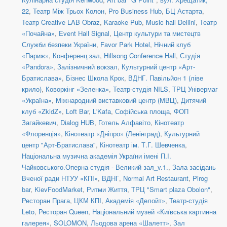
22
,
Театр Між Трьох Колон
,
Pro Business Hub
,
БЦ Астарта
,
Театр Creative LAB Obraz
,
Karaoke Pub
,
Music hall Dellini
,
Театр
«Почайна»
,
Event Hall Signal
,
Центр культури та мистецтв
Служби безпеки України
,
Favor Park Hotel
,
Нічний клуб
«Париж»
,
Конференц зал
,
Hillsong Conference Hall
,
Студія
«Pandora»
,
Залізничний вокзал
,
Культурний центр «Арт-
Братислава»
,
Бізнес Школа Крок
,
ВДНГ. Павільйон 1 (ліве
крило)
,
Коворкінг «Зеленка»
,
Театр-студія NILS
,
ТРЦ Універмаг
«Україна»
,
Міжнародний виставковий центр (МВЦ)
,
Дитячий
клуб «ZkidZ»
,
Loft Bar
,
L'Kafa
,
Софійська площа
,
ФОП
Загайкевич
,
Dialog HUB
,
Готель Алфавіто
,
Кінотеатр
«Флоренція»
,
Кінотеатр «Дніпро» (Ленінград)
,
Культурний
центр "Арт-Братислава"
,
Кінотеатр ім. Т.Г. Шевченка
,
Національна музична академія України імені П.І.
Чайковського.Оперна студія - Великий зал_v.1.
,
Зала засідань
Вченої ради НТУУ «КПІ»
,
ВДНГ
,
Normal Art Restaurant
,
Pirog
bar
,
KievFoodMarket
,
Ритми Життя
,
ТРЦ "Smart plaza Obolon"
,
Ресторан Прага
,
ЦКМ КПІ
,
Академія «Делойт»
,
Театр-студія
Leto
,
Ресторан Queen
,
Національний музей «Київська картинна
галерея»
,
SOLOMON
,
Льодова арена «Шалетт»
,
Зал