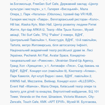
ім.Богомольця
,
FreeGen Surf Cafe
,
Державний заклад «Центр
культури і мистецтв»_v.1
,
Галерея «Висоцький»
,
Мала
Опера_t
,
Парк «Наталка» (Оболонь)
,
Ігровий бар VR HUB
,
Галерея мистецтв «Лавра»
,
Вегетаріанський ресторан «Коло»
,
Hill bar
,
Alaska Kyiv
,
Main Hall
,
Центр розвитку людини Ритмі
Життя
,
Арт-бар ARKA12
,
Театр «Між Трьох Колон»
,
Музей
авіації
,
Tiki Surf Cafe
,
ТРЦ "Район" 2 поверх
,
ВДНГ,
Центральний Павільйон 1
,
Кіностудія
,
ВДНГ, 13-й павільйон
,
Tartoria
,
метро Житомирська, біля автосалону Інфініті
,
Національний академічний театр російської драмі ім. Лесі
Українки
,
Pechersk Art Flat
,
Avatar Space
,
Концертно-
танцювальний зал «Ровесник»
,
Ukrainian Stand-Up Agency
,
Гранд Хол «Хрещатик»_v.1
,
Антикафе «Ляси»
,
Сад бажань на
ВДНГ
,
ВДНГ, Концерт-хол (павільйон 9)
,
Кінотеатр «Алмаз»
,
Парк Камелія
,
Арт-клуб Видно і вино
,
ВДНГ, павільйон 2
,
KWINS hall
,
Mezzanine
,
Вебінар
,
Концерт-холл «ALLEGRO»
,
Event Hall «Маячок»
,
Мала Опера
,
Київський театр опери та
балету для дітей та юнацтва
,
Вертолітний майданчик
,
БЦ 101
Tower
,
Veranda on the river
,
Шпаківня
,
Victoria Museum
,
City-
Zencafe
,
Touch Cafe
,
КМК «АРТ ЕРІЯ»
,
Музей М. Булгакова
,