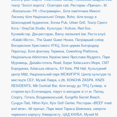
театр “Золоті ворота”
,
Освіторія хаб
,
Ресторан «Причал»
,
М.
«Вокзальна» РК «Ультрамарін»
,
Біля пам'ятника Миколі
Лисенку біля Національної Опери
,
Boho
,
біля входу в
Шоколадний будиночок
,
Бочка Pub
,
Urban Grill
,
Театр Сірого
Кота / GreyCat.Studio
,
Культура / Kultura
,
Red Sox
,
Кухмейстер. Дім-ресторан
,
Barvy restaurant bar
,
Ресто-клуб
«Kalaki-Місто»
,
The Quest Guest House
,
Патріарший собор
Воскресіння Христового УГКЦ
,
Біля церкви Богородиці
Пирогощі
,
Біля фонтану Термена
,
Coworking Platforma
,
Національна бібліотека України імені Ярослава Мудрого
,
Парк
Муромець
,
Дизайн-готель Road
,
Берег Київського Моря
,
СМТ
Бородянка, Київська область
,
КУ Київ
,
PM Hall
,
Культурний
центр М82
,
Національний парк МЕЖИГІР'Я
,
Центр культури та
мистецтв СБУ
,
Музей Лавра, к.26
,
KONCHA ZASPA. KNZS
RESIDENTS
,
M8 Cocktail Bar
,
біля входу до ТРЦ Гулівер, зі
сторони вул.Еспланадна, поруч із виходом зі ст.м. Палац
Спорту
,
Готель Воздвиженський
,
Sungrilla Secret Beach
,
Сундук Паб
,
Hilton Kyiv
,
Kyiv Golf Center
,
Ресторан «BEEF meat
and wine»
,
6й причал
,
Парк імені Тараса Шевченка, напроти
червоного корпусу Універсисту
,
ЦКД КНУБА
,
Музей М.