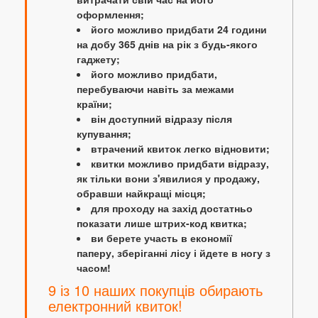
оформлення;
його можливо придбати 24 години
на добу 365 днів на рік з будь-якого
гаджету;
його можливо придбати,
перебуваючи навіть за межами
країни;
він доступний відразу після
купування;
втрачений квиток легко відновити;
квитки можливо придбати відразу,
як тільки вони з'явилися у продажу,
обравши найкращі місця;
для проходу на захід достатньо
показати лише штрих-код квитка;
ви берете участь в економії
паперу, зберіганні лісу і йдете в ногу з
часом!
9 із 10 наших покупців обирають
електронний квиток!