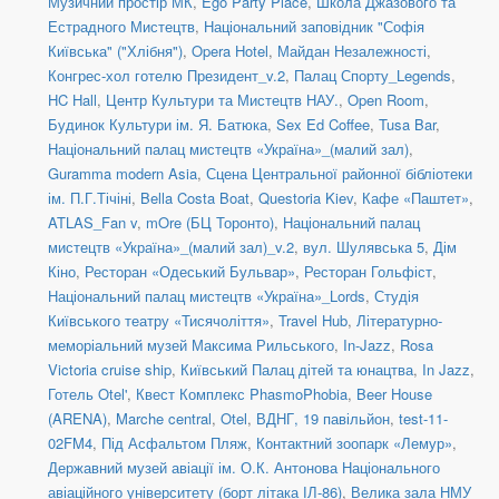
Музичний простір МК
,
Ego Party Place
,
Школа Джазового та
Естрадного Мистецтв
,
Національний заповідник "Софія
Київська" ("Хлібня")
,
Opera Hotel
,
Майдан Незалежності
,
Конгрес-хол готелю Президент_v.2
,
Палац Спорту_Legends
,
HC Hall
,
Центр Культури та Мистецтв НАУ.
,
Open Room
,
Будинок Культури ім. Я. Батюка
,
Sex Ed Coffee
,
Tusa Bar
,
Національний палац мистецтв «Україна»_(малий зал)
,
Guramma modern Asia
,
Сцена Центральної районної бібліотеки
ім. П.Г.Тічіні
,
Bella Costa Boat
,
Questoria Kiev
,
Кафе «Паштет»
,
ATLAS_Fan v
,
mOre (БЦ Торонто)
,
Національний палац
мистецтв «Україна»_(малий зал)_v.2
,
вул. Шулявська 5
,
Дім
Кіно
,
Ресторан «Одеський Бульвар»
,
Ресторан Гольфіст
,
Національний палац мистецтв «Україна»_Lords
,
Студія
Київського театру «Тисячоліття»
,
Travel Hub
,
Літературно-
меморіальний музей Максима Рильського
,
In-Jazz
,
Rosa
Victoria cruise ship
,
Київський Палац дітей та юнацтва
,
In Jazz
,
Готель Otel'
,
Квест Комплекс PhasmoPhobia
,
Beer House
(ARENA)
,
Marche central
,
Otel
,
ВДНГ, 19 павільйон
,
test-11-
02FM4
,
Під Асфальтом Пляж
,
Контактний зоопарк «Лемур»
,
Державний музей авіації ім. О.К. Антонова Національного
авіаційного університету (борт літака ІЛ-86)
,
Велика зала НМУ