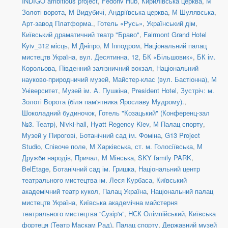
INDIGO ambitious project
,
Fedoriv Hub
,
Кирилівська церква
,
М
Золоті ворота
,
М Видубичі
,
Андріївська церква
,
М Шулявська
,
Арт-завод Платформа.
,
Готель «Русь»
,
Український дім
,
Київський драматичний театр "Браво"
,
Fairmont Grand Hotel
Kyiv_312 місць
,
М Дніпро
,
М Іпподром
,
Національний палац
мистецтв Україна
,
вул. Десятинна, 12
,
БК «Більшовик»
,
БК ім.
Корольова
,
Південний залізничний вокзал
,
Національний
науково-природничий музей
,
Майстер-клас (вул. Бастіонна)
,
М
Університет
,
Музей ім. А. Пушкіна
,
President Hotel
,
Зустріч: м.
Золоті Ворота (біля пам'ятника Ярославу Мудрому).
,
Шоколадний будиночок
,
Готель "Козацький" (Конференц-зал
№3. Театр)
,
Nivki-hall
,
Hyatt Regency Kiev
,
М Палац спорту
,
Музей у Пирогові
,
Ботанічний сад ім. Фоміна
,
G13 Project
Studio
,
Співоче поле
,
М Харківська
,
ст. м. Голосіївська
,
М
Дружби народів
,
Причал
,
М Мінська
,
SKY family PARK
,
BelEtage
,
Ботанічний сад ім. Гришка
,
Національний центр
театрального мистецтва ім. Леся Курбаса
,
Київський
академічний театр кукол
,
Палац Україна
,
Національний палац
мистецтв Україна
,
Київська академічна майстерня
театрального мистецтва “Сузір'я”
,
НСК Олімпійський
,
Київська
фортеця (Театр Маскам Рад)
,
Палац спорту
,
Державний музей