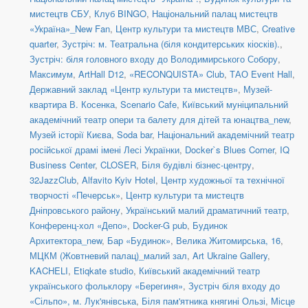
мистецтв СБУ
,
Клуб BINGO
,
Національний палац мистецтв
«Україна»_New Fan
,
Центр культури та мистецтв МВС
,
Creative
quarter
,
Зустріч: м. Театральна (біля кондитерських кіосків).
,
Зустріч: біля головного входу до Володимирського Собору
,
Максимум
,
ArtHall D12
,
«RECONQUISTA» Club
,
ТАО Event Hall
,
Державний заклад «Центр культури та мистецтв»
,
Музей-
квартира В. Косенка
,
Scenario Cafe
,
Київський муніципальний
академічний театр опери та балету для дітей та юнацтва_new
,
Музей історії Києва
,
Soda bar
,
Національний академічний театр
російської драмі імені Лесі Українки
,
Docker`s Blues Corner
,
IQ
Business Center
,
CLOSER
,
Біля будівлі бізнес-центру
,
32JazzClub
,
Alfavito Kyiv Hotel
,
Центр художньої та технічної
творчості «Печерськ»
,
Центр культури та мистецтв
Дніпровського району
,
Український малий драматичний театр
,
Конференц-хол «Депо»
,
Docker-G pub
,
Будинок
Архитектора_new
,
Бар «Будинок»
,
Велика Житомирська, 16
,
МЦКМ (Жовтневий палац)_малий зал
,
Art Ukraine Gallery
,
KACHELI
,
Etiqkate studio
,
Київський академічний театр
українського фольклору «Берегиня»
,
Зустріч біля входу до
«Сільпо», м. Лук'янівська
,
Біля пам'ятника княгині Ользі
,
Місце