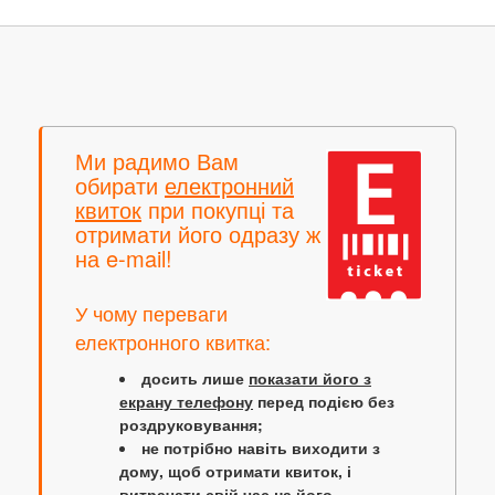
Ми радимо Вам
обирати
електронний
квиток
при покупці та
отримати його одразу ж
на e-mail!
У чому переваги
електронного квитка:
досить лише
показати його з
екрану телефону
перед подією без
роздруковування;
не потрібно навіть виходити з
дому, щоб отримати квиток, і
витрачати свій час на його