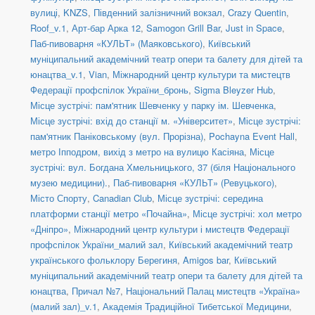
вулиці
,
KNZS
,
Південний залізничний вокзал
,
Crazy Quentin
,
Roof_v.1
,
Арт-бар Арка 12
,
Samogon Grill Bar
,
Just in Space
,
Паб-пивоварня «КУЛЬТ» (Маяковського)
,
Київський
муніципальний академічний театр опери та балету для дітей та
юнацтва_v.1
,
Vian
,
Міжнародний центр культури та мистецтв
Федерації профспілок України_бронь
,
Sigma Bleyzer Hub
,
Місце зустрічі: пам'ятник Шевченку у парку ім. Шевченка
,
Місце зустрічі: вхід до станції м. «Університет»
,
Місце зустрічі:
пам'ятник Паніковському (вул. Прорізна)
,
Pochayna Event Hall
,
метро Іпподром, вихід з метро на вулицю Касіяна
,
Місце
зустрічі: вул. Богдана Хмельницького, 37 (біля Національного
музею медицини).
,
Паб-пивоварня «КУЛЬТ» (Ревуцького)
,
Місто Спорту
,
Canadian Club
,
Місце зустрічі: середина
платформи станції метро «Почайна»
,
Місце зустрічі: хол метро
«Дніпро»
,
Міжнародний центр культури і мистецтв Федерації
профспілок України_малий зал
,
Київський академічний театр
українського фольклору Берегиня
,
Amigos bar
,
Київський
муніципальний академічний театр опери та балету для дітей та
юнацтва
,
Причал №7
,
Національний Палац мистецтв «Україна»
(малий зал)_v.1
,
Академія Традиційної Тибетської Медицини
,