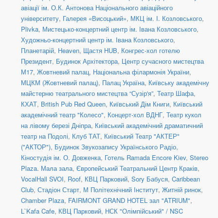
авіації ім. О.К. Антонова Національного авіаційного
університету
,
Галерея «Висоцький»
,
МКЦ ім. І. Козловського
,
Plivka
,
Мистецько-концертний центр ім. Івана Козловського
,
Художньо-концертний центр ім. Івана Козловського
,
Планетарій
,
Heaven
,
Щастя HUB
,
Конгрес-хол готелю
Президент
,
Будинок Архітектора
,
Центр сучасного мистецтва
М17
,
Жовтневий палац
,
Національна філармонія України
,
МЦКМ (Жовтневий палац)
,
Палац Україна
,
Київську академічну
майстерню театрального мистецтва “Сузір'я”
,
Театр Шафа
,
КХАТ
,
British Pub Red Queen
,
Київський Дім Книги
,
Київський
академічний театр "Колесо"
,
Концерт-хол ВДНГ
,
Театр кукол
на лівому березі Дніпра
,
Київський академічний драматичний
театр на Подолі
,
Клуб ТАТ
,
Київський Театр "АКТЕР"
("АКТОР")
,
Будинок Звукозапису Українського Радіо
,
Кіностудія ім. О. Довженка
,
Готель Ramada Encore Kiev
,
Stereo
Plaza. Мала зала
,
Європейський Театральний Центр Краків
,
VocalHall SVOI
,
Roof
,
КВЦ Парковий
,
Sory Бабуся
,
Caribbean
Club
,
Стадіон Старт
,
М Політехнічний Інститут
,
Житній ринок
,
Chamber Plaza
,
FAIRMONT GRAND HOTEL зал "ATRIUM"
,
L`Kafa Cafe
,
КВЦ Парковий
,
НСК "Олімпійський" / NSC