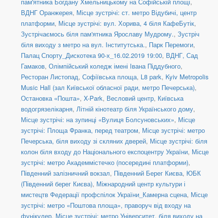
пам'ятника Богдану Хмельницькому на Софійській площі
,
ВДНГ Оранжерея
,
Місце зустрічі: ст. метро Відубичі, центр
платформи
,
Місце зустрічі: вул. Хорива, 4 біля КафеБутік
,
Зустрічаємось біля пам'ятника Ярославу Мудрому.
,
Зустріч
біля виходу з метро на вул. Інститутська.
,
Парк Перемоги
,
Палац Спорту_Дискотека 90-х_16.02.2019 19:00
,
ВДНГ, Сад
Гамаков
,
Олімпійський коледж імені Івана Піддубного
,
Ресторан Листопад
,
Софіївська площа
,
L8 park
,
Kyiv Metropolis
Music Hall (зал Київської обласної ради, метро Печерська)
,
Остановка «Пошта»
,
X-Park
,
Весловий центр
,
Київська
водогрязелікарня
,
Літній кінотеатр біля Українського дому
,
Місце зустрічі: на зупинці «Вулиця Болсуновських»
,
Місце
зустрічі: Площа Франка, перед театром
,
Місце зустрічі: метро
Печерська, біля виходу зі скляних дверей
,
Місце зустрічі: біля
колон біля входу до Національного експоцентру України
,
Місце
зустрічі: метро Академмістечко (посередині платформи)
,
Південний залізничний вокзал
,
Південний Берег Києва
,
ЮБК
(Південний берег Києва)
,
Міжнародний центр культури і
мистецтв Федерації профспілок України_Камерна сцена
,
Місце
зустрічі: метро «Поштова площа», праворуч від входу на
фунікулер
,
Місце зустрічі: метро Університет, біля виходу на