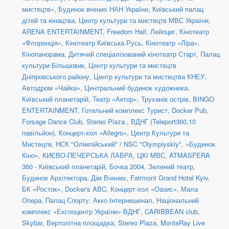
мистецтв»
,
Будинок вчених НАН України
,
Київський палац
дітей та юнацтва
,
Центр культури та мистецтв МВС України
,
ARENA ENTERTAINMENT
,
Freedom Hall
,
Лейпциг
,
Кінотеатр
«Флоренція»
,
Кінотеатр Київська Русь
,
Кінотеатр «Ліра»
,
Кінопанорама
,
Дитячий спеціалізований кінотеатр Старт
,
Палац
культури Більшовик
,
Центр культури та мистецтв
Дніпровського району
,
Центр культури та мистецтва КНЕУ
,
Автодром «Чайка»
,
Центральний будинок художника
,
Київський планетарій
,
Театр «Актор»
,
Труханів острів
,
BINGO
ENTERTAINMENT
,
Готельний комплекс Турист
,
Docker Pub
,
Forsage Dance Club
,
Stereo Plaza.
,
ВДНГ (Teleport360,10
павільйон)
,
Концерт-хол «Allegro»
,
Центр Культури та
Мистецтв
,
НСК "Олімпійський" / NSC "Olympiyskiy"
,
«Будинок
Кіно»
,
КИЄВО-ПЕЧЕРСЬКА ЛАВРА
,
ЦКІ МВС
,
ATMASFERA
360 - Київський планетарій
,
Бочка 2004
,
Зелений театр
,
Будинок Архітектора
,
Дім Вчених
,
Fairmont Grand Hotel Kyiv
,
БК «Росток»
,
Docker's ABC
,
Концерт-хол «Оазис»
,
Мала
Опера
,
Палац Спорту
,
Акко Інтернешенал
,
Національний
комплекс «Експоцентр України» ВДНГ
,
CARIBBEAN club
,
Skybar
,
Вертолітна площадка
,
Stereo Plaza
,
MonteRay Live