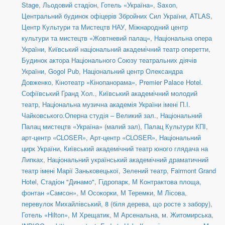
Stage
,
Льодовий стадіон
,
Готель «Україна»
,
Saxon
,
Центральний будинок офіцерів Збройних Сил України
,
ATLAS
,
Центр Культури та Мистецтв НАУ
,
Міжнародний центр
культури та мистецтв «Жовтневий палац»
,
Національна опера
України
,
Київський національний академічний театр оперетти
,
Будинок актора Національного Союзу театральних діячів
України
,
Gogol Pub
,
Національний центр Олександра
Довженко
,
Кінотеатр «Кінопанорама»
,
Premier Palace Hotel.
Софіївський Гранд Хол.
,
Київський академічний молодий
театр
,
Національна музична академія України імені П.І.
Чайковського.Оперна студія – Великий зал.
,
Національний
Палац мистецтв «Україна» (малий зал)
,
Палац Культури КПІ
,
арт-центр «CLOSER»
,
Арт-центр «CLOSER»
,
Національний
цирк України
,
Київський академічний театр юного глядача на
Липках
,
Національний український академічний драматичний
театр імені Марії Заньковецької
,
Зелений театр
,
Fairmont Grand
Hotel
,
Стадіон "Динамо"
,
Гідропарк
,
М Контрактова площа,
фонтан «Самсон»
,
М Осокорки
,
М Теремки
,
М Лісова
,
перевулок Михайлівський, 8 (біля дерева, що росте з забору)
,
Готель «Hilton»
,
М Хрещатик
,
М Арсенальна
,
м. Житомирська
,