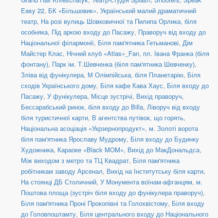
Easy 22
,
БК «Більшовик»
,
Український малий драматичний
театр
,
На розі вулиць Шовковичної та Пилипа Орлика, біля
особняка
,
Під аркою входу до Пасажу
,
Праворуч від входу до
Національної філармонії
,
Біля пам'ятника Гетьманові
,
Дім
Майстер Клас
,
Нічний клуб «Atlas»_Fan
,
пл. Івана Франка (біля
фонтану)
,
Парк ім. Т.Шевченка (біля пам'ятника Шевченку)
,
Зліва від фунікулера
,
М Олімпійська, біля Планетарію
,
Біля
сходів Українського дому
,
Біля кафе Кава Хаус
,
Біля входу до
Пасажу
,
У фунікулера
,
Місце зустрічі
,
Вихід праворуч
,
Бессарабський ринок, біля входу до Billa
,
Ліворуч від входу
біля туристичної карти
,
В агентства путівок, що горять
,
Національна асоціація «Укрзернопродукт»
,
м. Золоті ворота
біля пам'ятника Ярославу Мудрому
,
Біля входу до Будинку
Художника
,
Караоке «Black MOM»
,
Вихід до МакДональдса
,
Між виходом з метро та ТЦ Квадрат
,
Біля пам'ятника
робітникам заводу Арсенал
,
Вихід на Інститутську біля карти
,
На стоянці ДБ Столичний
,
У Монумента воїнам-афганцям
,
м.
Поштова площа (зустріч біля входу до фунікулера праворуч)
,
Біля пам'ятника Проні Прокопівні та Голохвістому
,
Біля входу
до Головпоштамту
,
Біля центрального входу до Національного