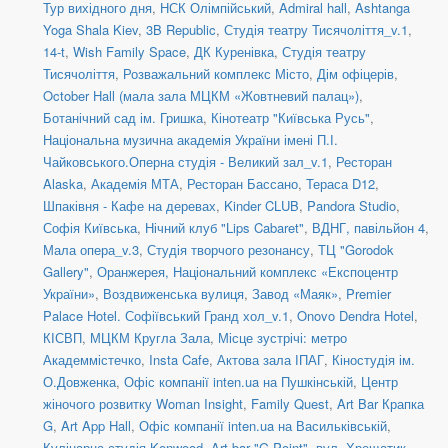
Тур вихідного дня
,
НСК Олімпійський
,
Admiral hall
,
Ashtanga
Yoga Shala Kiev
,
3B Republic
,
Студія театру Тисячоліття_v.1
,
14-t
,
Wish Family Space
,
ДК Куренівка
,
Студія театру
Тисячоліття
,
Розважальний комплекс Місто
,
Дім офіцерів
,
October Hall (мала зала МЦКМ «Жовтневий палац»)
,
Ботанічний сад ім. Гришка
,
Кінотеатр "Київська Русь"
,
Національна музична академія України імені П.І.
Чайковського.Оперна студія - Великий зал_v.1
,
Ресторан
Alaska
,
Академія МТА
,
Ресторан Бассано
,
Тераса D12
,
Шпаківня - Кафе на деревах
,
Kinder CLUB
,
Pandora Studio
,
Софія Київська
,
Нічний клуб "Lips Cabaret"
,
ВДНГ, павільйон 4
,
Мала опера_v.3
,
Студія творчого резонансу
,
ТЦ "Gorodok
Gallery"
,
Оранжерея, Національний комплекс «Експоцентр
України»
,
Воздвиженська вулиця
,
Завод «Маяк»
,
Premier
Palace Hotel. Софіївський Гранд хол_v.1
,
Onovo Dendra Hotel
,
КІСВП
,
МЦКМ Кругла Зала
,
Місце зустрічі: метро
Академмістечко
,
Insta Cafe
,
Актова зала ІПАГ
,
Кіностудія ім.
О.Довженка
,
Офіс компанії inten.ua на Пушкінській
,
Центр
жіночого розвитку Woman Insight
,
Family Quest
,
Art Bar Крапка
G
,
Art App Hall
,
Офіс компанії inten.ua на Васильківській
,
Кулінарна студія Kenwood
,
Art bar "G Point"
,
вул. Хрещатик,