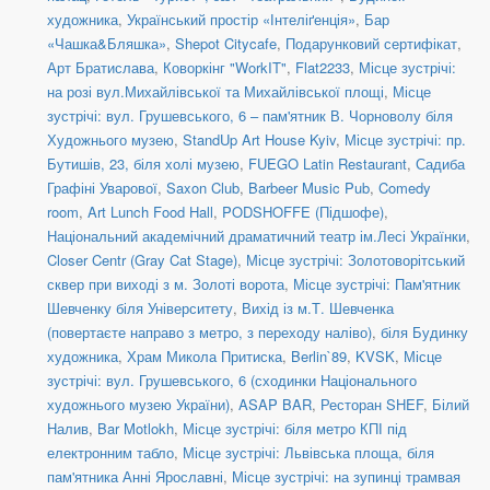
художника
,
Український простір «Інтеліґенція»
,
Бар
«Чашка&Бляшка»
,
Shepot Citycafe
,
Подарунковий сертифікат
,
Арт Братислава
,
Коворкінг "WorkIT"
,
Flat2233
,
Місце зустрічі:
на розі вул.Михайлівської та Михайлівської площі
,
Місце
зустрічі: вул. Грушевського, 6 – пам'ятник В. Чорноволу біля
Художнього музею
,
StandUp Art House Kyiv
,
Місце зустрічі: пр.
Бутишів, 23, біля холі музею
,
FUEGO Latin Restaurant
,
Садиба
Графіні Уварової
,
Saxon Club
,
Barbeer Music Pub
,
Comedy
room
,
Art Lunch Food Hall
,
PODSHOFFE (Підшофе)
,
Національний академічний драматичний театр ім.Лесі Українки
,
Closer Centr (Gray Cat Stage)
,
Місце зустрічі: Золотоворітський
сквер при виході з м. Золоті ворота
,
Місце зустрічі: Пам'ятник
Шевченку біля Університету
,
Вихід із м.Т. Шевченка
(повертаєте направо з метро, з переходу наліво)
,
біля Будинку
художника
,
Храм Микола Притиска
,
Berlin`89
,
KVSK
,
Місце
зустрічі: вул. Грушевського, 6 (сходинки Національного
художнього музею України)
,
ASAP BAR
,
Ресторан SHEF
,
Білий
Налив
,
Bar Motlokh
,
Місце зустрічі: біля метро КПІ під
електронним табло
,
Місце зустрічі: Львівська площа, біля
пам'ятника Анні Ярославні
,
Місце зустрічі: на зупинці трамвая