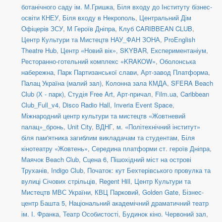
ботанічного саду ім. М.Гришка
,
Біля входу до Інституту бізнес-
освіти КНЕУ
,
Біля входу в Некрополь
,
Центральний Дім
Офіцерів ЗСУ
,
М Героїв Дніпра
,
Клуб CARIBBEAN CLUB
,
Центр Культури та Мистецтв НАУ_ФАН ЗОНА
,
ProEnglish
Theatre Hub
,
Центр «Новий вік»
,
SKYBAR
,
Експериментаніум
,
Ресторанно-готельний комплекс «KRAKOW»
,
Оболонська
набережна
,
Парк Партизанської слави
,
Арт-завод Платформа
,
Палац Україна (малий зал)
,
Колонна зала КМДА
,
SFERA Beach
Club (Х - парк)
,
Студія Free Art
,
Арт-причал
,
Film.ua
,
Caribbean
Club_Full_v4
,
Disco Radio Hall
,
Inveria Event Space
,
Міжнародний центр культури та мистецтв «Жовтневий
палац»_бронь
,
Unit Сity
,
ВДНГ
,
м. «Політехнічний інститут»
біля пам'ятника загиблим викладачам та студентам
,
Біля
кінотеатру «Жовтень»
,
Середина платформи ст. героїв Дніпра
,
Маячок Beach Club
,
Сцена 6
,
Пішохідний міст на острові
Труханів
,
Indigo Club
,
Початок: кут Бехтерівського провулка та
вулиці Січових стрільців
,
Regent Hill
,
Центр Культури та
Мистецтв МВС України
,
КВЦ Парковий
,
Golden Gate
,
Бізнес-
центр Башта 5
,
Національний академічний драматичний театр
ім. І. Франка
,
Театр Особистості
,
Будинок кіно. Червоний зал
,