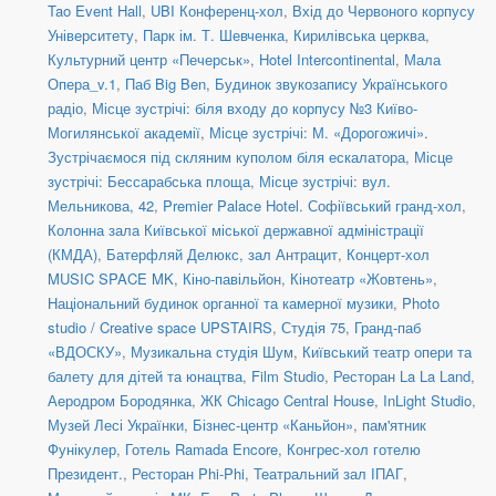
Tao Event Hall
,
UBI Конференц-хол
,
Вхід до Червоного корпусу
Університету
,
Парк ім. Т. Шевченка
,
Кирилівська церква
,
Культурний центр «Печерськ»
,
Hotel Intercontinental
,
Мала
Опера_v.1
,
Паб Big Ben
,
Будинок звукозапису Українського
радіо
,
Місце зустрічі: біля входу до корпусу №3 Київо-
Могилянської академії
,
Місце зустрічі: М. «Дорогожичі».
Зустрічаємося під скляним куполом біля ескалатора
,
Місце
зустрічі: Бессарабська площа
,
Місце зустрічі: вул.
Мельникова, 42
,
Premier Palace Hotel. Софіївський гранд-хол
,
Колонна зала Київської міської державної адміністрації
(КМДА)
,
Батерфляй Делюкс, зал Антрацит
,
Концерт-хол
MUSIC SPACE MK
,
Кіно-павільйон
,
Кінотеатр «Жовтень»
,
Національний будинок органної та камерної музики
,
Photo
studio / Creative space UPSTAIRS
,
Студія 75
,
Гранд-паб
«ВДОСКУ»
,
Музикальна студія Шум
,
Київський театр опери та
балету для дітей та юнацтва
,
Film Studio
,
Ресторан La La Land
,
Аеродром Бородянка
,
ЖК Chicago Central House
,
InLight Studio
,
Музей Лесі Українки
,
Бізнес-центр «Каньйон»
,
пам'ятник
Фунікулер
,
Готель Ramada Encore
,
Конгрес-хол готелю
Президент.
,
Ресторан Phi-Phi
,
Театральний зал ІПАГ
,