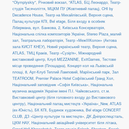
"Olympiyskiy"
,
Річковий вокзал
,
''ATLAS
,
БЦ Леонардо
,
Театр-
студія Тисячоліття
,
МЦКМ ПУ (Жовтневий палац)
,
CHI by
Decadence House
,
Театр на Михайлівській, Верхня сцена
,
Палац культури КПІ
,
Bel etage
,
Біля входу в особняк
Лібермана, вул. Банкова, 2
,
Київська Консерваторія
,
Національна спілка композиторів України
,
Stereo Plaza_малий
зал
,
Театральна лабораторія
,
Театр «МежIIIКолон» (Актова
зала КИСІТ КНЕУ)
,
Новий український театр, Верхня сцена
,
ATLAS
,
ТМЦ Краків
,
Театр «Сузір'я»
,
Міжнародний
виставковий центр
,
Клуб MEZZANINE
,
ExitGames
,
Тестове
місце проведення (Площадка)
,
Концерт-хол на Львівській
площі, 8
,
Арт-Клуб Теплий Ламповий
,
Маріїнський парк
,
Зал
TEATROOM
,
Premier Palace Hotel Софіївський Гранд Хол
,
Національний заповідник «Софія Київська»
,
Національна
музична академія України імені П.І. Чайковського
,
ст.м.
Виставковий центр (біля головного входу до Виставкового
центру)
,
Національний палац мистецтв «Україна»_New
,
ATLAS
(ex-Юність)
,
БК КПІ
,
Будинок художника
,
Bel etage CONCERT
CLUB
,
ДЗ «Центр культури та мистецтв»
,
ДK Дніпроспецсталь
,
ЦКМ НАУ
,
Національний авіаційний університет біля літака
,
Grand Hall Khreschatyk
,
Театр-студія Splash
,
Shooters, Speak