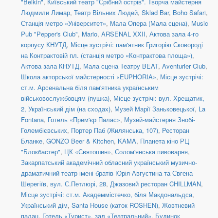
"Belkin"
,
Київський театр "Срібний острів". Творча майстерня
Людмили Лимар
,
Театр Вільних Людей
,
Sklad Bar
,
Boho Safari
,
Станція метро «Університет»
,
Мала Опера (Мала сцена)
,
Music
Pub "Pepper's Club"
,
Mario
,
ARSENAL XXII
,
Актова зала 4-го
корпусу КНУТД
,
Місце зустрічі: пам'ятник Григорію Сковороді
на Контрактовій пл. (станція метро «Контрактова площа»)
,
Актова зала КНУТД
,
Мала сцена Театру BEAT
,
Aventurier Club
,
Школа акторської майстерності «EUPHORIA»
,
Місце зустрічі:
ст.м. Арсенальна біля пам'ятника українським
військовослужбовцям (пушка)
,
Місце зустрічі: вул. Хрещатик,
2, Український дім (на сходах)
,
Музей Марії Заньковецької
,
La
Fontana
,
Готель «Прем'єр Палас»
,
Музей-майстерня Знобі-
Голембієвських
,
Портер Паб (Жилянська, 107)
,
Ресторан
Бланке
,
GONZO Beer & Kitchen
,
KAMA
,
Планета кіно РЦ
"Блокбастер"
,
ЦК «Святошин»
,
Солом'янська пивоварня
,
Закарпатський академічний обласний український музично-
драматичний театр імені братів Юрія-Августина та Євгена
Шерегіїв
,
вул. С.Петлюрі, 28
,
Джазовий ресторан CHILLMAN
,
Місце зустрічі: ст.м. Академмістечко, біля Макдональдса
,
Український дім
,
Santa House (каток ROSHEN)
,
Жовтневий
палац
,
Готель «Турист», зал «Театральний»
,
Будинок