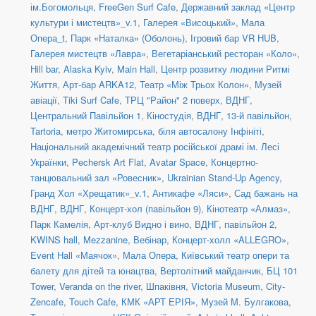
ім.Богомольця
,
FreeGen Surf Cafe
,
Державний заклад «Центр
культури і мистецтв»_v.1
,
Галерея «Висоцький»
,
Мала
Опера_t
,
Парк «Наталка» (Оболонь)
,
Ігровий бар VR HUB
,
Галерея мистецтв «Лавра»
,
Вегетаріанський ресторан «Коло»
,
Hill bar
,
Alaska Kyiv
,
Main Hall
,
Центр розвитку людини Ритмі
Життя
,
Арт-бар ARKA12
,
Театр «Між Трьох Колон»
,
Музей
авіації
,
Tiki Surf Cafe
,
ТРЦ "Район" 2 поверх
,
ВДНГ,
Центральний Павільйон 1
,
Кіностудія
,
ВДНГ, 13-й павільйон
,
Tartoria
,
метро Житомирська, біля автосалону Інфініті
,
Національний академічний театр російської драмі ім. Лесі
Українки
,
Pechersk Art Flat
,
Avatar Space
,
Концертно-
танцювальний зал «Ровесник»
,
Ukrainian Stand-Up Agency
,
Гранд Хол «Хрещатик»_v.1
,
Антикафе «Ляси»
,
Сад бажань на
ВДНГ
,
ВДНГ, Концерт-хол (павільйон 9)
,
Кінотеатр «Алмаз»
,
Парк Камелія
,
Арт-клуб Видно і вино
,
ВДНГ, павільйон 2
,
KWINS hall
,
Mezzanine
,
Вебінар
,
Концерт-холл «ALLEGRO»
,
Event Hall «Маячок»
,
Мала Опера
,
Київський театр опери та
балету для дітей та юнацтва
,
Вертолітний майданчик
,
БЦ 101
Tower
,
Veranda on the river
,
Шпаківня
,
Victoria Museum
,
City-
Zencafe
,
Touch Cafe
,
КМК «АРТ ЕРІЯ»
,
Музей М. Булгакова
,