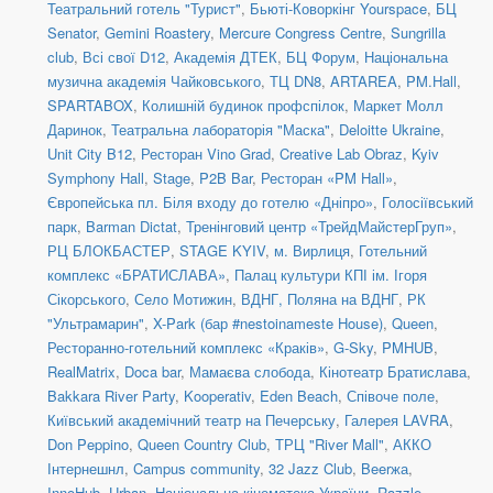
Театральний готель "Турист"
,
Бьюті-Коворкінг Yourspace
,
БЦ
Senator
,
Gemini Roastery
,
Mercure Congress Centre
,
Sungrilla
club
,
Всі свої D12
,
Академія ДТЕК
,
БЦ Форум
,
Національна
музична академія Чайковського
,
ТЦ DN8
,
ARTAREA
,
PM.Hall
,
SPARTABOX
,
Колишній будинок профспілок
,
Маркет Молл
Даринок
,
Театральна лабораторія "Маска"
,
Deloitte Ukraine
,
Unit City B12
,
Ресторан Vino Grad
,
Creative Lab Obraz
,
Kyiv
Symphony Hall
,
Stage
,
P2B Bar
,
Ресторан «PM Hall»
,
Європейська пл. Біля входу до готелю «Дніпро»
,
Голосіївський
парк
,
Barman Dictat
,
Тренінговий центр «ТрейдМайстерГруп»
,
РЦ БЛОКБАСТЕР
,
STAGE KYIV
,
м. Вирлиця
,
Готельний
комплекс «БРАТИСЛАВА»
,
Палац культури КПІ ім. Ігоря
Сікорського
,
Село Мотижин
,
ВДНГ, Поляна на ВДНГ
,
РК
"Ультрамарин"
,
X-Park (бар #nestoinameste House)
,
Queen
,
Ресторанно-готельний комплекс «Краків»
,
G-Sky
,
PMHUB
,
RealMatrix
,
Doca bar
,
Мамаєва слобода
,
Кінотеатр Братислава
,
Bakkara River Party
,
Kooperativ
,
Eden Beach
,
Співоче поле
,
Київський академічний театр на Печерську
,
Галерея LAVRA
,
Don Peppino
,
Queen Country Club
,
ТРЦ "River Mall"
,
АККО
Інтернешнл
,
Campus community
,
32 Jazz Club
,
Beerжа
,
InnoHub
,
Urban
,
Національна кінематека України
,
Razzle