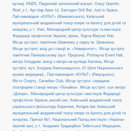
вулиці
,
KNZS
,
Південний залізничний вокзал
,
Crazy Quentin
,
Roof_v.1
,
Арт-бар Арка 12
,
Samogon Grill Bar
,
Just in Space
,
Паб-пивоварня «КУЛЬТ» (Маяковського)
,
Київський
муніципальний академічний театр опери та балету для дітей та
юнацтва_v.1
,
Vian
,
Міжнародний центр культури та мистецтв
Федерації профспілок України_бронь
,
Sigma Bleyzer Hub
,
Місце зустрічі: пам'ятник Шевченку у парку ім. Шевченка
,
Місце зустрічі: вхід до станції м. «Університет»
,
Місце зустрічі:
пам'ятник Паніковському (вул. Прорізна)
,
Pochayna Event Hall
,
метро Іпподром, вихід з метро на вулицю Касіяна
,
Місце
зустрічі: вул. Богдана Хмельницького, 37 (біля Національного
музею медицини).
,
Паб-пивоварня «КУЛЬТ» (Ревуцького)
,
Місто Спорту
,
Canadian Club
,
Місце зустрічі: середина
платформи станції метро «Почайна»
,
Місце зустрічі: хол метро
«Дніпро»
,
Міжнародний центр культури і мистецтв Федерації
профспілок України_малий зал
,
Київський академічний театр
українського фольклору Берегиня
,
Amigos bar
,
Київський
муніципальний академічний театр опери та балету для дітей та
юнацтва
,
Причал №7
,
Національний Палац мистецтв «Україна»
(малий зал)_v.1
,
Академія Традиційної Тибетської Медицини
,