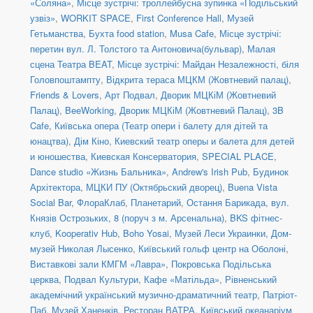
«Соляна»
,
Місце зустрічі: троллейбусна зупинка «Подільський
узвіз»
,
WORKIT SPACE
,
First Conference Hall
,
Музей
Гетьманства
,
Бухта food station
,
Musa Cafe
,
Місце зустрічі:
перетин вул. Л. Толстого та Антоновича(бульвар)
,
Малая
сцена Театра BEAT
,
Місце зустрічі: Майдан Незалежності, біля
Головпоштампту
,
Відкрита тераса МЦКМ (Жовтневий палац)
,
Friends & Lovers
,
Арт Подвал
,
Дворик МЦКіМ (Жовтневий
Палац)
,
BeeWorking
,
Дворик МЦКіМ (Жовтневий Палац)
,
3B
Cafe
,
Київська опера (Театр опери і балету для дітей та
юнацтва)
,
Дім Кіно
,
Киевский театр оперы и балета для детей
и юношества
,
Киевская Консерватория
,
SPECIAL PLACE
,
Dance studio «Жизнь Бальника»
,
Andrew's Irish Pub
,
Будинок
Архітектора
,
МЦКИ ПУ (Октябрьский дворец)
,
Buena Vista
Social Bar
,
ФлораКлаб
,
Планетарий
,
Остання Барикада
,
вул.
Князів Острозьких, 8 (поруч з м. Арсенальна)
,
BKS фітнес-
клуб
,
Kooperativ Hub
,
Boho Yosai
,
Музей Леси Украинки
,
Дом-
музей Николая Лысенко
,
Київський гольф центр на Оболоні
,
Виставкові зали КМГМ «Лавра»
,
Покровська Подільська
церква
,
Подвал Культури
,
Кафе «Матільда»
,
Рівненський
академічний український музично-драматичний театр
,
Патріот-
Паб
,
Музей Ханенків
,
Ресторан ВАТРА
,
Київський океанаріум