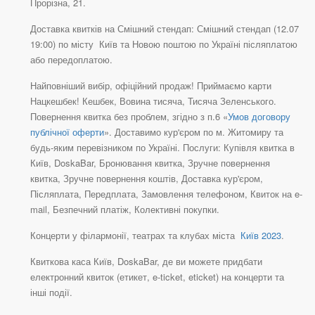
Прорізна, 21.
Доставка квитків на Смішний стендап: Смішний стендап (12.07
19:00) по місту Київ та Новою поштою по Україні післяплатою
або передоплатою.
Найповніший вибір, офіційний продаж! Приймаємо карти
Нацкешбек! Кешбек, Вовина тисяча, Тисяча Зеленського.
Повернення квитка без проблем, згідно з п.6 «
Умов договору
публічної оферти
». Доставимо кур'єром по м. Житомиру та
будь-яким перевізником по Україні. Послуги: Купівля квитка в
Київ, DoskaBar, Бронювання квитка, Зручне повернення
квитка, Зручне повернення коштів, Доставка кур'єром,
Післяплата, Передплата, Замовлення телефоном, Квиток на e-
mail, Безпечний платіж, Колективні покупки.
Концерти у філармонії, театрах та клубах міста
Київ 2023
.
Квиткова каса Київ, DoskaBar, де ви можете придбати
електронний квиток (етикет, e-ticket, eticket) на концерти та
інші події.