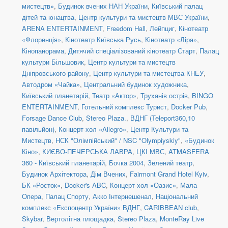
мистецтв»
,
Будинок вчених НАН України
,
Київський палац
дітей та юнацтва
,
Центр культури та мистецтв МВС України
,
ARENA ENTERTAINMENT
,
Freedom Hall
,
Лейпциг
,
Кінотеатр
«Флоренція»
,
Кінотеатр Київська Русь
,
Кінотеатр «Ліра»
,
Кінопанорама
,
Дитячий спеціалізований кінотеатр Старт
,
Палац
культури Більшовик
,
Центр культури та мистецтв
Дніпровського району
,
Центр культури та мистецтва КНЕУ
,
Автодром «Чайка»
,
Центральний будинок художника
,
Київський планетарій
,
Театр «Актор»
,
Труханів острів
,
BINGO
ENTERTAINMENT
,
Готельний комплекс Турист
,
Docker Pub
,
Forsage Dance Club
,
Stereo Plaza.
,
ВДНГ (Teleport360,10
павільйон)
,
Концерт-хол «Allegro»
,
Центр Культури та
Мистецтв
,
НСК "Олімпійський" / NSC "Olympiyskiy"
,
«Будинок
Кіно»
,
КИЄВО-ПЕЧЕРСЬКА ЛАВРА
,
ЦКІ МВС
,
ATMASFERA
360 - Київський планетарій
,
Бочка 2004
,
Зелений театр
,
Будинок Архітектора
,
Дім Вчених
,
Fairmont Grand Hotel Kyiv
,
БК «Росток»
,
Docker's ABC
,
Концерт-хол «Оазис»
,
Мала
Опера
,
Палац Спорту
,
Акко Інтернешенал
,
Національний
комплекс «Експоцентр України» ВДНГ
,
CARIBBEAN club
,
Skybar
,
Вертолітна площадка
,
Stereo Plaza
,
MonteRay Live