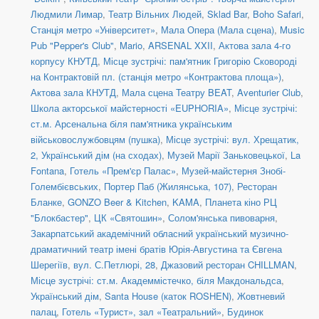
Людмили Лимар
,
Театр Вільних Людей
,
Sklad Bar
,
Boho Safari
,
Станція метро «Університет»
,
Мала Опера (Мала сцена)
,
Music
Pub "Pepper's Club"
,
Mario
,
ARSENAL XXII
,
Актова зала 4-го
корпусу КНУТД
,
Місце зустрічі: пам'ятник Григорію Сковороді
на Контрактовій пл. (станція метро «Контрактова площа»)
,
Актова зала КНУТД
,
Мала сцена Театру BEAT
,
Aventurier Club
,
Школа акторської майстерності «EUPHORIA»
,
Місце зустрічі:
ст.м. Арсенальна біля пам'ятника українським
військовослужбовцям (пушка)
,
Місце зустрічі: вул. Хрещатик,
2, Український дім (на сходах)
,
Музей Марії Заньковецької
,
La
Fontana
,
Готель «Прем'єр Палас»
,
Музей-майстерня Знобі-
Голембієвських
,
Портер Паб (Жилянська, 107)
,
Ресторан
Бланке
,
GONZO Beer & Kitchen
,
KAMA
,
Планета кіно РЦ
"Блокбастер"
,
ЦК «Святошин»
,
Солом'янська пивоварня
,
Закарпатський академічний обласний український музично-
драматичний театр імені братів Юрія-Августина та Євгена
Шерегіїв
,
вул. С.Петлюрі, 28
,
Джазовий ресторан CHILLMAN
,
Місце зустрічі: ст.м. Академмістечко, біля Макдональдса
,
Український дім
,
Santa House (каток ROSHEN)
,
Жовтневий
палац
,
Готель «Турист», зал «Театральний»
,
Будинок