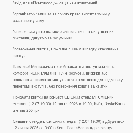
*вхід для військовослужбовців - безкоштовний
*організатор залишає за собою право вносити зміни у
розстановку залу.
*список виступаючих може змінюватись, в силу певних
обставин, дякуємо за розуміння!
*повернення квитків, можливе лише у випадку скасування
івенту.
Важливо! Ми просимо гостей поважати виступ коміків та
комфорт інших глядачів. Гучні розмови, викрики або
неналежна поведінка можуть стати підставою для відмови у
перегляді виступів, без повернення коштів за квитки.
Придбати квитки на концерт Смішний стендап: Смішний
стендап (12.07 19:00) 12 липня 2026 о 19:00, Київ, DoskaBar по
ціні від 250 грн.
Смішний стендап: Смішний стендап (12.07 19:00) відбудеться
12 липня 2026 о 19:00 в Київ, DoskaBar за адресою вул.