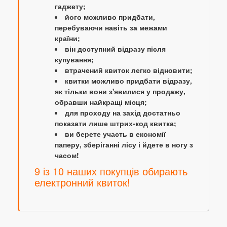
гаджету;
його можливо придбати,
перебуваючи навіть за межами
країни;
він доступний відразу після
купування;
втрачений квиток легко відновити;
квитки можливо придбати відразу,
як тільки вони з'явилися у продажу,
обравши найкращі місця;
для проходу на захід достатньо
показати лише штрих-код квитка;
ви берете участь в економії
паперу, зберіганні лісу і йдете в ногу з
часом!
9 із 10 наших покупців обирають
електронний квиток!