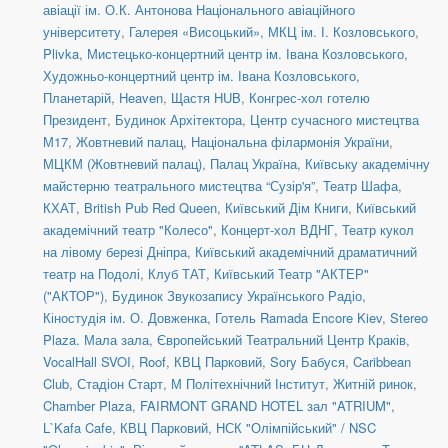
авіації ім. О.К. Антонова Національного авіаційного
університету
,
Галерея «Висоцький»
,
МКЦ ім. І. Козловського
,
Plivka
,
Мистецько-концертний центр ім. Івана Козловського
,
Художньо-концертний центр ім. Івана Козловського
,
Планетарій
,
Heaven
,
Щастя HUB
,
Конгрес-хол готелю
Президент
,
Будинок Архітектора
,
Центр сучасного мистецтва
М17
,
Жовтневий палац
,
Національна філармонія України
,
МЦКМ (Жовтневий палац)
,
Палац Україна
,
Київську академічну
майстерню театрального мистецтва “Сузір'я”
,
Театр Шафа
,
КХАТ
,
British Pub Red Queen
,
Київський Дім Книги
,
Київський
академічний театр "Колесо"
,
Концерт-хол ВДНГ
,
Театр кукол
на лівому березі Дніпра
,
Київський академічний драматичний
театр на Подолі
,
Клуб ТАТ
,
Київський Театр "АКТЕР"
("АКТОР")
,
Будинок Звукозапису Українського Радіо
,
Кіностудія ім. О. Довженка
,
Готель Ramada Encore Kiev
,
Stereo
Plaza. Мала зала
,
Європейський Театральний Центр Краків
,
VocalHall SVOI
,
Roof
,
КВЦ Парковий
,
Sory Бабуся
,
Caribbean
Club
,
Стадіон Старт
,
М Політехнічний Інститут
,
Житній ринок
,
Chamber Plaza
,
FAIRMONT GRAND HOTEL зал "ATRIUM"
,
L`Kafa Cafe
,
КВЦ Парковий
,
НСК "Олімпійський" / NSC