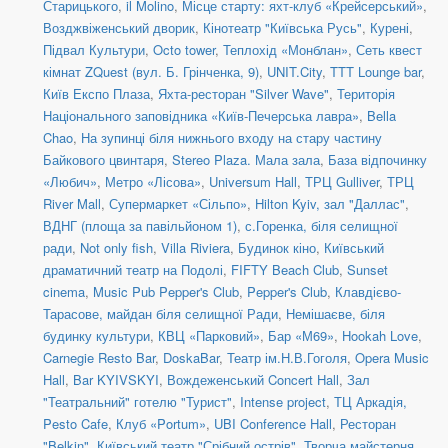
Старицького
,
il Molino
,
Місце старту: яхт-клуб «Крейсерський»
,
Возджвіженський дворик
,
Кінотеатр "Київська Русь"
,
Курені
,
Підвал Культури
,
Octo tower
,
Теплохід «Монблан»
,
Сеть квест
кімнат ZQuest (вул. Б. Грінченка, 9)
,
UNIT.City
,
TTT Lounge bar
,
Київ Експо Плаза
,
Яхта-ресторан "Silver Wave"
,
Територія
Національного заповідника «Київ-Печерська лавра»
,
Bella
Chao
,
На зупинці біля нижнього входу на стару частину
Байкового цвинтаря
,
Stereo Plaza. Мала зала
,
База відпочинку
«Любич»
,
Метро «Лісова»
,
Universum Hall
,
ТРЦ Gulliver
,
ТРЦ
River Mall
,
Супермаркет «Сільпо»
,
Hilton Kyiv, зал "Даллас"
,
ВДНГ (площа за павільйоном 1)
,
с.Горенка, біля селищної
ради
,
Not only fish
,
Villa Riviera
,
Будинок кіно
,
Київський
драматичний театр на Подолі
,
FIFTY Beach Club
,
Sunset
cinema
,
Music Pub Pepper's Club
,
Pepper's Club
,
Клавдієво-
Тарасове, майдан біля селищної Ради
,
Немішаєве, біля
будинку культури
,
КВЦ «Парковий»
,
Бар «М69»
,
Hookah Love
,
Carnegie Resto Bar
,
DoskaBar
,
Театр ім.Н.В.Гоголя
,
Opera Music
Hall
,
Bar KYIVSKYI
,
Вождеженський Concert Hall
,
Зал
"Театральний" готелю "Турист"
,
Intense project
,
ТЦ Аркадія,
Pesto Cafe
,
Клуб «Portum»
,
UBI Conference Hall
,
Ресторан
"Belkin"
,
Київський театр "Срібний острів". Творча майстерня