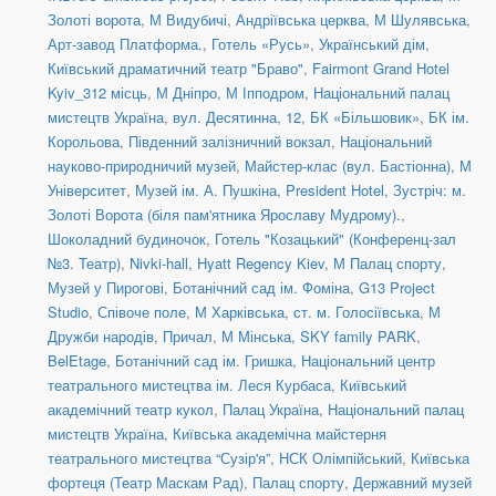
Золоті ворота
,
М Видубичі
,
Андріївська церква
,
М Шулявська
,
Арт-завод Платформа.
,
Готель «Русь»
,
Український дім
,
Київський драматичний театр "Браво"
,
Fairmont Grand Hotel
Kyiv_312 місць
,
М Дніпро
,
М Іпподром
,
Національний палац
мистецтв Україна
,
вул. Десятинна, 12
,
БК «Більшовик»
,
БК ім.
Корольова
,
Південний залізничний вокзал
,
Національний
науково-природничий музей
,
Майстер-клас (вул. Бастіонна)
,
М
Університет
,
Музей ім. А. Пушкіна
,
President Hotel
,
Зустріч: м.
Золоті Ворота (біля пам'ятника Ярославу Мудрому).
,
Шоколадний будиночок
,
Готель "Козацький" (Конференц-зал
№3. Театр)
,
Nivki-hall
,
Hyatt Regency Kiev
,
М Палац спорту
,
Музей у Пирогові
,
Ботанічний сад ім. Фоміна
,
G13 Project
Studio
,
Співоче поле
,
М Харківська
,
ст. м. Голосіївська
,
М
Дружби народів
,
Причал
,
М Мінська
,
SKY family PARK
,
BelEtage
,
Ботанічний сад ім. Гришка
,
Національний центр
театрального мистецтва ім. Леся Курбаса
,
Київський
академічний театр кукол
,
Палац Україна
,
Національний палац
мистецтв Україна
,
Київська академічна майстерня
театрального мистецтва “Сузір'я”
,
НСК Олімпійський
,
Київська
фортеця (Театр Маскам Рад)
,
Палац спорту
,
Державний музей