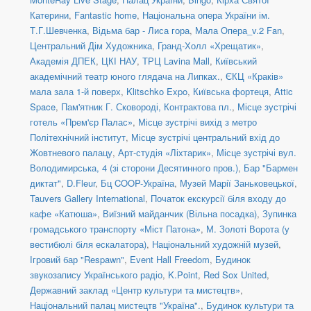
Катерини
,
Fantastic home
,
Національна опера України ім.
Т.Г.Шевченка
,
Відьма бар - Лиса гора
,
Мала Опера_v.2 Fan
,
Центральний Дім Художника
,
Гранд-Холл «Хрещатик»
,
Академія ДПЕК
,
ЦКІ НАУ
,
ТРЦ Lavina Mall
,
Київський
академічний театр юного глядача на Липках.
,
ЄКЦ «Краків»
мала зала 1-й поверх
,
Klitschko Expo
,
Київська фортеця
,
Attic
Space
,
Пам'ятник Г. Сковороді, Контрактова пл.
,
Місце зустрічі
готель «Прем'єр Палас»
,
Місце зустрічі вихід з метро
Політехнічний інститут
,
Місце зустрічі центральний вхід до
Жовтневого палацу
,
Арт-студія «Ліхтарик»
,
Місце зустрічі вул.
Володимирська, 4 (зі сторони Десятинного пров.)
,
Бар "Бармен
диктат"
,
D.Fleur
,
Бц COOP-Україна
,
Музей Марії Заньковецької
,
Tauvers Gallery International
,
Початок екскурсії біля входу до
кафе «Катюша»
,
Виїзний майданчик (Вільна посадка)
,
Зупинка
громадського транспорту «Міст Патона»
,
М. Золоті Ворота (у
вестибюлі біля ескалатора)
,
Національний художній музей
,
Ігровий бар "Respawn"
,
Event Hall Freedom
,
Будинок
звукозапису Українського радіо
,
K.Point
,
Red Sox United
,
Державний заклад «Центр культури та мистецтв»
,
Національний палац мистецтв "Україна".
,
Будинок культури та