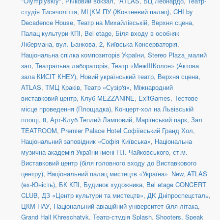
"Olympiyskiy"
,
Річковий вокзал
,
''ATLAS
,
БЦ Леонардо
,
Театр-
студія Тисячоліття
,
МЦКМ ПУ (Жовтневий палац)
,
CHI by
Decadence House
,
Театр на Михайлівській, Верхня сцена
,
Палац культури КПІ
,
Bel etage
,
Біля входу в особняк
Лібермана, вул. Банкова, 2
,
Київська Консерваторія
,
Національна спілка композиторів України
,
Stereo Plaza_малий
зал
,
Театральна лабораторія
,
Театр «МежIIIКолон» (Актова
зала КИСІТ КНЕУ)
,
Новий український театр, Верхня сцена
,
ATLAS
,
ТМЦ Краків
,
Театр «Сузір'я»
,
Міжнародний
виставковий центр
,
Клуб MEZZANINE
,
ExitGames
,
Тестове
місце проведення (Площадка)
,
Концерт-хол на Львівській
площі, 8
,
Арт-Клуб Теплий Ламповий
,
Маріїнський парк
,
Зал
TEATROOM
,
Premier Palace Hotel Софіївський Гранд Хол
,
Національний заповідник «Софія Київська»
,
Національна
музична академія України імені П.І. Чайковського
,
ст.м.
Виставковий центр (біля головного входу до Виставкового
центру)
,
Національний палац мистецтв «Україна»_New
,
ATLAS
(ex-Юність)
,
БК КПІ
,
Будинок художника
,
Bel etage CONCERT
CLUB
,
ДЗ «Центр культури та мистецтв»
,
ДK Дніпроспецсталь
,
ЦКМ НАУ
,
Національний авіаційний університет біля літака
,
Grand Hall Khreschatyk
,
Театр-студія Splash
,
Shooters, Speak