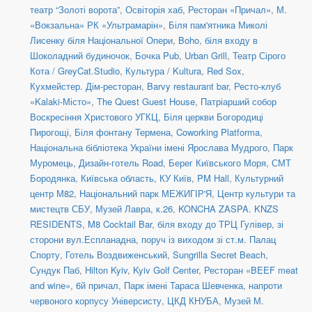
театр “Золоті ворота”
,
Освіторія хаб
,
Ресторан «Причал»
,
М.
«Вокзальна» РК «Ультрамарін»
,
Біля пам'ятника Миколі
Лисенку біля Національної Опери
,
Boho
,
біля входу в
Шоколадний будиночок
,
Бочка Pub
,
Urban Grill
,
Театр Сірого
Кота / GreyCat.Studio
,
Культура / Kultura
,
Red Sox
,
Кухмейстер. Дім-ресторан
,
Barvy restaurant bar
,
Ресто-клуб
«Kalaki-Місто»
,
The Quest Guest House
,
Патріарший собор
Воскресіння Христового УГКЦ
,
Біля церкви Богородиці
Пирогощі
,
Біля фонтану Термена
,
Coworking Platforma
,
Національна бібліотека України імені Ярослава Мудрого
,
Парк
Муромець
,
Дизайн-готель Road
,
Берег Київського Моря
,
СМТ
Бородянка, Київська область
,
КУ Київ
,
PM Hall
,
Культурний
центр М82
,
Національний парк МЕЖИГІР'Я
,
Центр культури та
мистецтв СБУ
,
Музей Лавра, к.26
,
KONCHA ZASPA. KNZS
RESIDENTS
,
M8 Cocktail Bar
,
біля входу до ТРЦ Гулівер, зі
сторони вул.Еспланадна, поруч із виходом зі ст.м. Палац
Спорту
,
Готель Воздвиженський
,
Sungrilla Secret Beach
,
Сундук Паб
,
Hilton Kyiv
,
Kyiv Golf Center
,
Ресторан «BEEF meat
and wine»
,
6й причал
,
Парк імені Тараса Шевченка, напроти
червоного корпусу Універсисту
,
ЦКД КНУБА
,
Музей М.