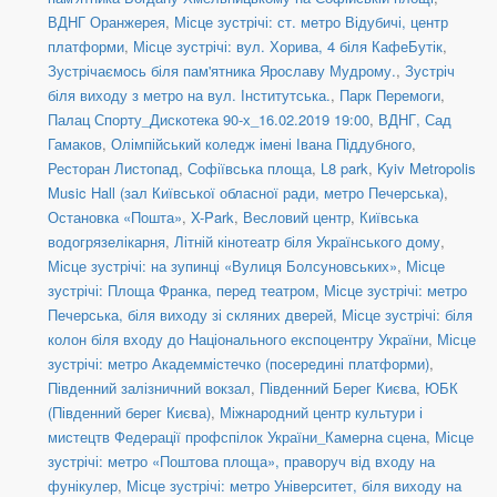
ВДНГ Оранжерея
,
Місце зустрічі: ст. метро Відубичі, центр
платформи
,
Місце зустрічі: вул. Хорива, 4 біля КафеБутік
,
Зустрічаємось біля пам'ятника Ярославу Мудрому.
,
Зустріч
біля виходу з метро на вул. Інститутська.
,
Парк Перемоги
,
Палац Спорту_Дискотека 90-х_16.02.2019 19:00
,
ВДНГ, Сад
Гамаков
,
Олімпійський коледж імені Івана Піддубного
,
Ресторан Листопад
,
Софіївська площа
,
L8 park
,
Kyiv Metropolis
Music Hall (зал Київської обласної ради, метро Печерська)
,
Остановка «Пошта»
,
X-Park
,
Весловий центр
,
Київська
водогрязелікарня
,
Літній кінотеатр біля Українського дому
,
Місце зустрічі: на зупинці «Вулиця Болсуновських»
,
Місце
зустрічі: Площа Франка, перед театром
,
Місце зустрічі: метро
Печерська, біля виходу зі скляних дверей
,
Місце зустрічі: біля
колон біля входу до Національного експоцентру України
,
Місце
зустрічі: метро Академмістечко (посередині платформи)
,
Південний залізничний вокзал
,
Південний Берег Києва
,
ЮБК
(Південний берег Києва)
,
Міжнародний центр культури і
мистецтв Федерації профспілок України_Камерна сцена
,
Місце
зустрічі: метро «Поштова площа», праворуч від входу на
фунікулер
,
Місце зустрічі: метро Університет, біля виходу на