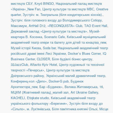
мистецтв СБУ
,
Клуб BINGO
,
Національний палац мистецтв
«Україна»_New Fan
,
Центр культури та мистецтв МВС
,
Creative
quarter
,
Зустріч: м. Театральна (біля кондитерських кіосків).
,
Зустріч: біля головного входу до Володимирського Собору
,
Максимум
,
ArtHall D12
,
«RECONQUISTA» Club
,
ТАО Event Hall
,
Державний заклад «Центр культури та мистецтв»
,
Музей-
квартира В. Косенка
,
Scenario Cafe
,
Київський муніципальний
академічний театр опери та балету для дітей та юнацтва_new
,
Музей історії Києва
,
Soda bar
,
Національний академічний театр
російської драмі імені Лесі Українки
,
Docker`s Blues Corner
,
IQ
Business Center
,
CLOSER
,
Біля будівлі бізнес-центру
,
32JazzClub
,
Alfavito Kyiv Hotel
,
Центр художньої та технічної
творчості «Печерськ»
,
Центр культури та мистецтв
Дніпровського району
,
Український малий драматичний театр
,
Конференц-хол «Депо»
,
Docker-G pub
,
Будинок
Архитектора_new
,
Бар «Будинок»
,
Велика Житомирська, 16
,
МЦКМ (Жовтневий палац)_малий зал
,
Art Ukraine Gallery
,
KACHELI
,
Etiqkate studio
,
Київський академічний театр
українського фольклору «Берегиня»
,
Зустріч біля входу до
«Сільпо», м. Лук'янівська
,
Біля пам'ятника княгині Ользі
,
Місце