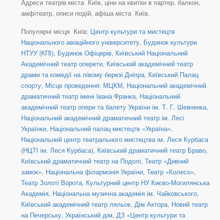
Адреси театрів міста Київ, ціни на квитки в партер, балкон,
амфітеатр, описи подій, афіша міста Київ.
Популярні місця Київ:
Центр культури та мистецтв
Національного авіаційного університету
,
Будинок культури
НТУУ (КПІ)
,
Будинок Офіцерів
,
Київський Національний
Академічний театр оперети
,
Київський академічний театр
драми та комедії на лівому березі Дніпра
,
Київський Палац
спорту
,
Місце проведення: МЦКМ
,
Національний академічний
драматичний театр імені Івана Франка
,
Національний
академічний театр опери та балету України ім. Т. Г. Шевченка
,
Національний академічний драматичний театр ім. Лесі
Українки
,
Національний палац мистецтв «Україна»
,
Національний центр театрального мистецтва ім. Леся Курбаса
(НЦТІ ім. Леся Курбаса)
,
Київський драматичний театр Браво
,
Київський драматичний театр на Подолі
,
Театр «Дивний
замок»
,
Національна філармонія України
,
Театр «Колесо»
,
Театр Золоті Ворота
,
Культурний центр НУ Києво-Могилянська
Академія
,
Національна музична академія ім. Чайковського
,
Київський академічний театр ляльок
,
Дім Актора
,
Новий театр
на Печерську
,
Український дім
,
ДЗ «Центр культури та