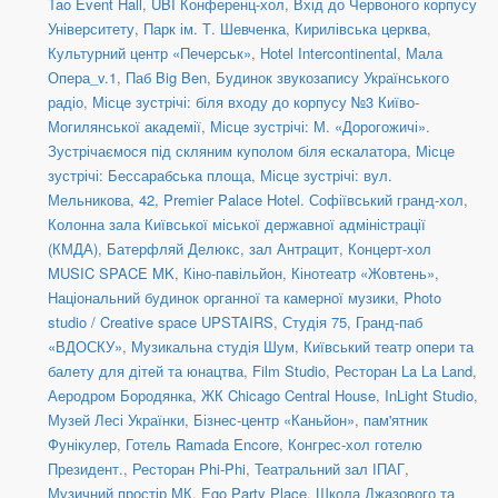
Tao Event Hall
,
UBI Конференц-хол
,
Вхід до Червоного корпусу
Університету
,
Парк ім. Т. Шевченка
,
Кирилівська церква
,
Культурний центр «Печерськ»
,
Hotel Intercontinental
,
Мала
Опера_v.1
,
Паб Big Ben
,
Будинок звукозапису Українського
радіо
,
Місце зустрічі: біля входу до корпусу №3 Київо-
Могилянської академії
,
Місце зустрічі: М. «Дорогожичі».
Зустрічаємося під скляним куполом біля ескалатора
,
Місце
зустрічі: Бессарабська площа
,
Місце зустрічі: вул.
Мельникова, 42
,
Premier Palace Hotel. Софіївський гранд-хол
,
Колонна зала Київської міської державної адміністрації
(КМДА)
,
Батерфляй Делюкс, зал Антрацит
,
Концерт-хол
MUSIC SPACE MK
,
Кіно-павільйон
,
Кінотеатр «Жовтень»
,
Національний будинок органної та камерної музики
,
Photo
studio / Creative space UPSTAIRS
,
Студія 75
,
Гранд-паб
«ВДОСКУ»
,
Музикальна студія Шум
,
Київський театр опери та
балету для дітей та юнацтва
,
Film Studio
,
Ресторан La La Land
,
Аеродром Бородянка
,
ЖК Chicago Central House
,
InLight Studio
,
Музей Лесі Українки
,
Бізнес-центр «Каньйон»
,
пам'ятник
Фунікулер
,
Готель Ramada Encore
,
Конгрес-хол готелю
Президент.
,
Ресторан Phi-Phi
,
Театральний зал ІПАГ
,
Музичний простір МК
,
Ego Party Place
,
Школа Джазового та