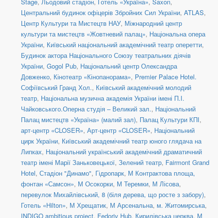
Stage
,
Льодовий стадіон
,
Готель «Україна»
,
Saxon
,
Центральний будинок офіцерів Збройних Сил України
,
ATLAS
,
Центр Культури та Мистецтв НАУ
,
Міжнародний центр
культури та мистецтв «Жовтневий палац»
,
Національна опера
України
,
Київський національний академічний театр оперетти
,
Будинок актора Національного Союзу театральних діячів
України
,
Gogol Pub
,
Національний центр Олександра
Довженко
,
Кінотеатр «Кінопанорама»
,
Premier Palace Hotel.
Софіївський Гранд Хол.
,
Київський академічний молодий
театр
,
Національна музична академія України імені П.І.
Чайковського.Оперна студія – Великий зал.
,
Національний
Палац мистецтв «Україна» (малий зал)
,
Палац Культури КПІ
,
арт-центр «CLOSER»
,
Арт-центр «CLOSER»
,
Національний
цирк України
,
Київський академічний театр юного глядача на
Липках
,
Національний український академічний драматичний
театр імені Марії Заньковецької
,
Зелений театр
,
Fairmont Grand
Hotel
,
Стадіон "Динамо"
,
Гідропарк
,
М Контрактова площа,
фонтан «Самсон»
,
М Осокорки
,
М Теремки
,
М Лісова
,
перевулок Михайлівський, 8 (біля дерева, що росте з забору)
,
Готель «Hilton»
,
М Хрещатик
,
М Арсенальна
,
м. Житомирська
,
INDIGO ambitious project
,
Fedoriv Hub
,
Кирилівська церква
,
М