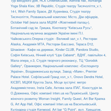
Тур вихідного дня
,
НСК Олімпійський
,
Admiral hall
,
Ashtanga
Yoga Shala Kiev
,
3B Republic
,
Студія театру Тисячоліття_v.1
,
14-t
,
Wish Family Space
,
ДК Куренівка
,
Студія театру
Тисячоліття
,
Розважальний комплекс Місто
,
Дім офіцерів
,
October Hall (мала зала МЦКМ «Жовтневий палац»)
,
Ботанічний сад ім. Гришка
,
Кінотеатр "Київська Русь"
,
Національна музична академія України імені П.І.
Чайковського.Оперна студія - Великий зал_v.1
,
Ресторан
Alaska
,
Академія МТА
,
Ресторан Бассано
,
Тераса D12
,
Шпаківня - Кафе на деревах
,
Kinder CLUB
,
Pandora Studio
,
Софія Київська
,
Нічний клуб "Lips Cabaret"
,
ВДНГ, павільйон 4
,
Мала опера_v.3
,
Студія творчого резонансу
,
ТЦ "Gorodok
Gallery"
,
Оранжерея, Національний комплекс «Експоцентр
України»
,
Воздвиженська вулиця
,
Завод «Маяк»
,
Premier
Palace Hotel. Софіївський Гранд хол_v.1
,
Onovo Dendra Hotel
,
КІСВП
,
МЦКМ Кругла Зала
,
Місце зустрічі: метро
Академмістечко
,
Insta Cafe
,
Актова зала ІПАГ
,
Кіностудія ім.
О.Довженка
,
Офіс компанії inten.ua на Пушкінській
,
Центр
жіночого розвитку Woman Insight
,
Family Quest
,
Art Bar Крапка
G
,
Art App Hall
,
Офіс компанії inten.ua на Васильківській
,
Кулінарна студія Kenwood
,
Art bar "G Point"
,
вул. Хрещатик,