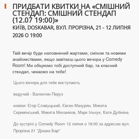
ПРИДБАТИ КВИТКИ НА «СМІШНИЙ
СТЕНДАП: СМІШНИЙ СТЕНДАП
(12.07 19:00)»
КИЇВ, DOSKABAR, ВУЛ. ПРОРІЗНА, 21 - 12 ЛИПНЯ
2026 О 19:00
Твій вечір буде наповнений жартами, сміхом та новими
знайомствами, якщо завітаєш цього вечора у Comedy
Room! Ми обіцяємо тобі доступний бар, та класний
стендап, чекаємо на тебе!
Цього вечора для тебе виступають
ведучий - Валентин Перуз
коміки: Єгор Славуцький, Євген Мазурян, Микита
Скремінський, Микита Механіков, Марк Ільчук, Катя Дубініна
До зустрічі у Comedy Room 12 липня о 19:00 за адресою вул.
Прорізна 21 "Дошка Бар"