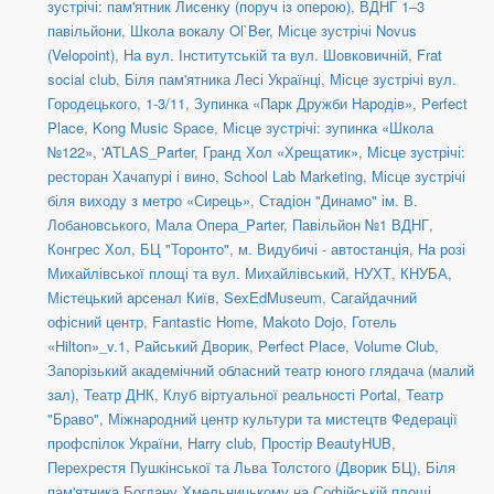
зустрічі: пам'ятник Лисенку (поруч із оперою)
,
ВДНГ 1–3
павільйони
,
Школа вокалу Ol`Ber
,
Місце зустрічі Novus
(Velopoint)
,
На вул. Інститутській та вул. Шовковичній
,
Frat
social сlub
,
Біля пам'ятника Лесі Українці
,
Місце зустрічі вул.
Городецького, 1-3/11
,
Зупинка «Парк Дружби Народів»
,
Perfect
Place
,
Kong Music Space
,
Місце зустрічі: зупинка «Школа
№122»
,
'ATLAS_Parter
,
Гранд Хол «Хрещатик»
,
Місце зустрічі:
ресторан Хачапурі і вино
,
School Lab Marketing
,
Місце зустрічі
біля виходу з метро «Сирець»
,
Стадіон "Динамо" ім. В.
Лобановського
,
Мала Опера_Parter
,
Павільйон №1 ВДНГ
,
Конгрес Хол
,
БЦ "Торонто"
,
м. Видубичі - автостанція
,
На розі
Михайлівської площі та вул. Михайлівський
,
НУХТ
,
КНУБА
,
Містецький арсенал Київ
,
SexEdMuseum
,
Сагайдачний
офісний центр
,
Fantastic Home
,
Makoto Dojo
,
Готель
«Hilton»_v.1
,
Райський Дворик
,
Perfect Place
,
Volume Club
,
Запорізький академічний обласний театр юного глядача (малий
зал)
,
Театр ДНК
,
Клуб віртуальної реальності Portal
,
Театр
"Браво"
,
Міжнародний центр культури та мистецтв Федерації
профспілок України
,
Harry club
,
Простір BeautyHUB
,
Перехрестя Пушкінської та Льва Толстого (Дворик БЦ)
,
Біля
пам'ятника Богдану Хмельницькому на Софійській площі
,