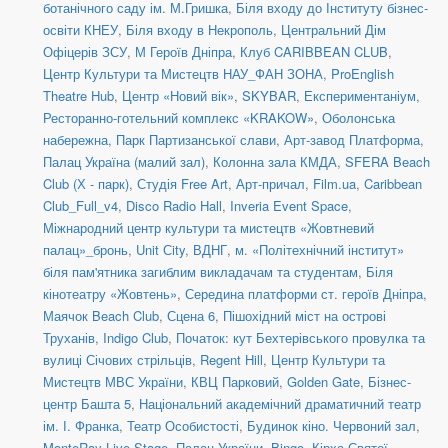
ботанічного саду ім. М.Гришка
,
Біля входу до Інституту бізнес-
освіти КНЕУ
,
Біля входу в Некрополь
,
Центральний Дім
Офіцерів ЗСУ
,
М Героїв Дніпра
,
Клуб CARIBBEAN CLUB
,
Центр Культури та Мистецтв НАУ_ФАН ЗОНА
,
ProEnglish
Theatre Hub
,
Центр «Новий вік»
,
SKYBAR
,
Експериментаніум
,
Ресторанно-готельний комплекс «KRAKOW»
,
Оболонська
набережна
,
Парк Партизанської слави
,
Арт-завод Платформа
,
Палац Україна (малий зал)
,
Колонна зала КМДА
,
SFERA Beach
Club (Х - парк)
,
Студія Free Art
,
Арт-причал
,
Film.ua
,
Caribbean
Club_Full_v4
,
Disco Radio Hall
,
Inveria Event Space
,
Міжнародний центр культури та мистецтв «Жовтневий
палац»_бронь
,
Unit Сity
,
ВДНГ
,
м. «Політехнічний інститут»
біля пам'ятника загиблим викладачам та студентам
,
Біля
кінотеатру «Жовтень»
,
Середина платформи ст. героїв Дніпра
,
Маячок Beach Club
,
Сцена 6
,
Пішохідний міст на острові
Труханів
,
Indigo Club
,
Початок: кут Бехтерівського провулка та
вулиці Січових стрільців
,
Regent Hill
,
Центр Культури та
Мистецтв МВС України
,
КВЦ Парковий
,
Golden Gate
,
Бізнес-
центр Башта 5
,
Національний академічний драматичний театр
ім. І. Франка
,
Театр Особистості
,
Будинок кіно. Червоний зал
,
MonteRay Live Stage
,
Палац України
,
Bingo
,
Кірха Святої