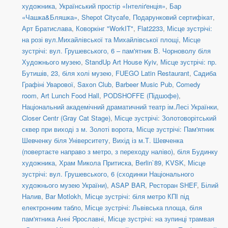
художника
,
Український простір «Інтеліґенція»
,
Бар
«Чашка&Бляшка»
,
Shepot Citycafe
,
Подарунковий сертифікат
,
Арт Братислава
,
Коворкінг "WorkIT"
,
Flat2233
,
Місце зустрічі:
на розі вул.Михайлівської та Михайлівської площі
,
Місце
зустрічі: вул. Грушевського, 6 – пам'ятник В. Чорноволу біля
Художнього музею
,
StandUp Art House Kyiv
,
Місце зустрічі: пр.
Бутишів, 23, біля холі музею
,
FUEGO Latin Restaurant
,
Садиба
Графіні Уварової
,
Saxon Club
,
Barbeer Music Pub
,
Comedy
room
,
Art Lunch Food Hall
,
PODSHOFFE (Підшофе)
,
Національний академічний драматичний театр ім.Лесі Українки
,
Closer Centr (Gray Cat Stage)
,
Місце зустрічі: Золотоворітський
сквер при виході з м. Золоті ворота
,
Місце зустрічі: Пам'ятник
Шевченку біля Університету
,
Вихід із м.Т. Шевченка
(повертаєте направо з метро, з переходу наліво)
,
біля Будинку
художника
,
Храм Микола Притиска
,
Berlin`89
,
KVSK
,
Місце
зустрічі: вул. Грушевського, 6 (сходинки Національного
художнього музею України)
,
ASAP BAR
,
Ресторан SHEF
,
Білий
Налив
,
Bar Motlokh
,
Місце зустрічі: біля метро КПІ під
електронним табло
,
Місце зустрічі: Львівська площа, біля
пам'ятника Анні Ярославні
,
Місце зустрічі: на зупинці трамвая