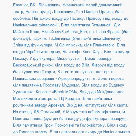
Easy 22
,
БК «Більшовик»
,
Український малий драматичний
театр
,
На розі вулиць Шовковичної та Пилипа Орлика, біля
особняка
,
Під аркою входу до Пасажу
,
Праворуч від входу до
Національної філармонії
,
Біля пам'ятника Гетьманові
,
Дім
Майстер Клас
,
Нічний клуб «Atlas»_Fan
,
пл. Івана Франка (біля
фонтану)
,
Парк ім. Т.Шевченка (біля пам'ятника Шевченку)
,
Зліва від фунікулера
,
М Олімпійська, біля Планетарію
,
Біля
сходів Українського дому
,
Біля кафе Кава Хаус
,
Біля входу до
Пасажу
,
У фунікулера
,
Місце зустрічі
,
Вихід праворуч
,
Бессарабський ринок, біля входу до Billa
,
Ліворуч від входу
біля туристичної карти
,
В агентства путівок, що горять
,
Національна асоціація «Укрзернопродукт»
,
м. Золоті ворота
біля пам'ятника Ярославу Мудрому
,
Біля входу до Будинку
Художника
,
Караоке «Black MOM»
,
Вихід до МакДональдса
,
Між виходом з метро та ТЦ Квадрат
,
Біля пам'ятника
робітникам заводу Арсенал
,
Вихід на Інститутську біля карти
,
На стоянці ДБ Столичний
,
У Монумента воїнам-афганцям
,
м.
Поштова площа (зустріч біля входу до фунікулера праворуч)
,
Біля пам'ятника Проні Прокопівні та Голохвістому
,
Біля входу
до Головпоштамту
,
Біля центрального входу до Національного