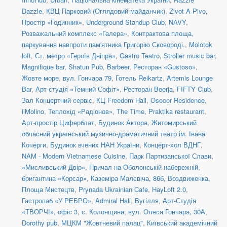
Dazzle
,
КВЦ Парковий (Оглядовий майданчик)
,
Zivot A Pivo
,
Простір «Годинник»
,
Underground Standup Club
,
NAVY
,
Розважальний комплекс «Галера»
,
Контрактова площа,
паркування навпроти пам'ятника Григорію Сковороді.
,
Molotok
loft
,
Ст. метро «Героїв Дніпра»
,
Gastro Teatro
,
Stroller music bar
,
Magnifique bar
,
Shatun Pub
,
Barbeer
,
Ресторан «Gustoso»
,
Жовте море
,
вул. Гончара 79
,
Готель Reikartz
,
Artemis Lounge
Bar
,
Арт-студія «Темний Софіт»
,
Ресторан Beerja
,
FIFTY Club
,
Зал Концертний сервіс
,
КЦ Freedom Hall
,
Osocor Residence
,
ilMolino
,
Теплохід «Радіонов»
,
The Time
,
Praktika restaurant
,
Арт-простір Циферблат
,
Будинок Актора
,
Житомирський
обласний український музично-драматичний театр ім. Івана
Кочерги
,
Будинок вчених НАН України
,
Концерт-хол ВДНГ
,
NAM - Modern Vietnamese Cuisine
,
Парк Партизанської Слави,
«Мисливський Двір»
,
Причал на Оболонській набережній,
бригантина «Корсар»
,
Каземіра Малєвіча, 86б
,
Воздвиженка,
Площа Мистецтв
,
Prynada Ukrainian Cafe
,
HayLoft 2.0
,
Гастропаб «У РЕБРО»
,
Admiral Hall
,
Вугілля
,
Арт-Студія
«ТВОРЧІ», офіс 3
,
с. Колонщина
,
вул. Олеся Гончара, 30А
,
Dorothy pub
,
МЦКМ "Жовтневий палац"
,
Київський академічний