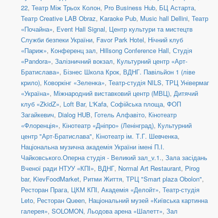
22
,
Театр Між Трьох Колон
,
Pro Business Hub
,
БЦ Астарта
,
Театр Creative LAB Obraz
,
Karaoke Pub
,
Music hall Dellini
,
Театр
«Почайна»
,
Event Hall Signal
,
Центр культури та мистецтв
Служби безпеки України
,
Favor Park Hotel
,
Нічний клуб
«Париж»
,
Конференц зал
,
Hillsong Conference Hall
,
Студія
«Pandora»
,
Залізничний вокзал
,
Культурний центр «Арт-
Братислава»
,
Бізнес Школа Крок
,
ВДНГ. Павільйон 1 (ліве
крило)
,
Коворкінг «Зеленка»
,
Театр-студія NILS
,
ТРЦ Універмаг
«Україна»
,
Міжнародний виставковий центр (МВЦ)
,
Дитячий
клуб «ZkidZ»
,
Loft Bar
,
L'Kafa
,
Софійська площа
,
ФОП
Загайкевич
,
Dialog HUB
,
Готель Алфавіто
,
Кінотеатр
«Флоренція»
,
Кінотеатр «Дніпро» (Ленінград)
,
Культурний
центр "Арт-Братислава"
,
Кінотеатр ім. Т.Г. Шевченка
,
Національна музична академія України імені П.І.
Чайковського.Оперна студія - Великий зал_v.1.
,
Зала засідань
Вченої ради НТУУ «КПІ»
,
ВДНГ
,
Normal Art Restaurant
,
Pirog
bar
,
KievFoodMarket
,
Ритми Життя
,
ТРЦ "Smart plaza Obolon"
,
Ресторан Прага
,
ЦКМ КПІ
,
Академія «Делойт»
,
Театр-студія
Leto
,
Ресторан Queen
,
Національний музей «Київська картинна
галерея»
,
SOLOMON
,
Льодова арена «Шалетт»
,
Зал