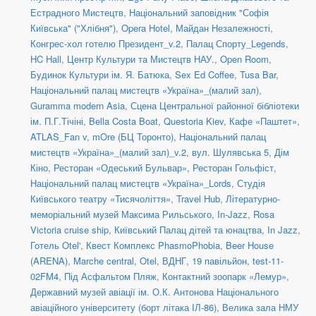
Естрадного Мистецтв
,
Національний заповідник "Софія
Київська" ("Хлібня")
,
Opera Hotel
,
Майдан Незалежності
,
Конгрес-хол готелю Президент_v.2
,
Палац Спорту_Legends
,
HC Hall
,
Центр Культури та Мистецтв НАУ.
,
Open Room
,
Будинок Культури ім. Я. Батюка
,
Sex Ed Coffee
,
Tusa Bar
,
Національний палац мистецтв «Україна»_(малий зал)
,
Guramma modern Asia
,
Сцена Центральної районної бібліотеки
ім. П.Г.Тічіні
,
Bella Costa Boat
,
Questoria Kiev
,
Кафе «Паштет»
,
ATLAS_Fan v
,
mOre (БЦ Торонто)
,
Національний палац
мистецтв «Україна»_(малий зал)_v.2
,
вул. Шулявська 5
,
Дім
Кіно
,
Ресторан «Одеський Бульвар»
,
Ресторан Гольфіст
,
Національний палац мистецтв «Україна»_Lords
,
Студія
Київського театру «Тисячоліття»
,
Travel Hub
,
Літературно-
меморіальний музей Максима Рильського
,
In-Jazz
,
Rosa
Victoria cruise ship
,
Київський Палац дітей та юнацтва
,
In Jazz
,
Готель Otel'
,
Квест Комплекс PhasmoPhobia
,
Beer House
(ARENA)
,
Marche central
,
Otel
,
ВДНГ, 19 павільйон
,
test-11-
02FM4
,
Під Асфальтом Пляж
,
Контактний зоопарк «Лемур»
,
Державний музей авіації ім. О.К. Антонова Національного
авіаційного університету (борт літака ІЛ-86)
,
Велика зала НМУ