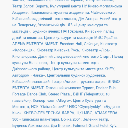
Театр Золоті Ворота
,
Культурний центр НУ Києво-Могилянська
Академія
,
Національна музична академія ім. Чайковського
,
Київський академічний театр ляльок
,
Дім Актора
,
Новий театр
на Печерську
,
Український дім
,
ДЗ «Центр культури та
мистецтв»
,
Будинок вчених НАН України
,
Київський палац
дітей та юнацтва
,
Центр культури та мистецтв МВС України
,
ARENA ENTERTAINMENT
,
Freedom Hall
,
Лейпциг
,
Кінотеатр
«Флоренція»
,
Кінотеатр Київська Русь
,
Кінотеатр «Ліра»
,
Кінопанорама
,
Дитячий спеціалізований кінотеатр Старт
,
Палац
культури Більшовик
,
Центр культури та мистецтв
Дніпровського району
,
Центр культури та мистецтва КНЕУ
,
Автодром «Чайка»
,
Центральний будинок художника
,
Київський планетарій
,
Театр «Актор»
,
Труханів острів
,
BINGO
ENTERTAINMENT
,
Готельний комплекс Турист
,
Docker Pub
,
Forsage Dance Club
,
Stereo Plaza.
,
ВДНГ (Teleport360,10
павільйон)
,
Концерт-хол «Allegro»
,
Центр Культури та
Мистецтв
,
НСК "Олімпійський" / NSC "Olympiyskiy"
,
«Будинок
Кіно»
,
КИЄВО-ПЕЧЕРСЬКА ЛАВРА
,
ЦКІ МВС
,
ATMASFERA
360 - Київський планетарій
,
Бочка 2004
,
Зелений театр
,
Будинок Архітектора
,
Дім Вчених
,
Fairmont Grand Hotel Kyiv
,