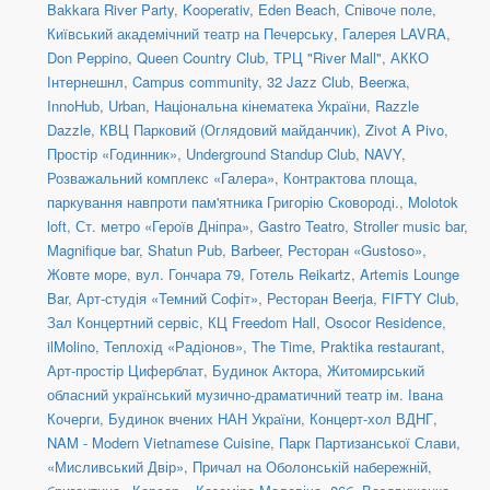
Bakkara River Party
,
Kooperativ
,
Eden Beach
,
Співоче поле
,
Київський академічний театр на Печерську
,
Галерея LAVRA
,
Don Peppino
,
Queen Country Club
,
ТРЦ "River Mall"
,
АККО
Інтернешнл
,
Campus community
,
32 Jazz Club
,
Beerжа
,
InnoHub
,
Urban
,
Національна кінематека України
,
Razzle
Dazzle
,
КВЦ Парковий (Оглядовий майданчик)
,
Zivot A Pivo
,
Простір «Годинник»
,
Underground Standup Club
,
NAVY
,
Розважальний комплекс «Галера»
,
Контрактова площа,
паркування навпроти пам'ятника Григорію Сковороді.
,
Molotok
loft
,
Ст. метро «Героїв Дніпра»
,
Gastro Teatro
,
Stroller music bar
,
Magnifique bar
,
Shatun Pub
,
Barbeer
,
Ресторан «Gustoso»
,
Жовте море
,
вул. Гончара 79
,
Готель Reikartz
,
Artemis Lounge
Bar
,
Арт-студія «Темний Софіт»
,
Ресторан Beerja
,
FIFTY Club
,
Зал Концертний сервіс
,
КЦ Freedom Hall
,
Osocor Residence
,
ilMolino
,
Теплохід «Радіонов»
,
The Time
,
Praktika restaurant
,
Арт-простір Циферблат
,
Будинок Актора
,
Житомирський
обласний український музично-драматичний театр ім. Івана
Кочерги
,
Будинок вчених НАН України
,
Концерт-хол ВДНГ
,
NAM - Modern Vietnamese Cuisine
,
Парк Партизанської Слави,
«Мисливський Двір»
,
Причал на Оболонській набережній,