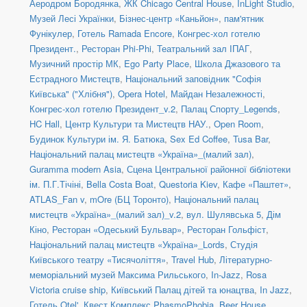
Аеродром Бородянка
,
ЖК Chicago Central House
,
InLight Studio
,
Музей Лесі Українки
,
Бізнес-центр «Каньйон»
,
пам'ятник
Фунікулер
,
Готель Ramada Encore
,
Конгрес-хол готелю
Президент.
,
Ресторан Phi-Phi
,
Театральний зал ІПАГ
,
Музичний простір МК
,
Ego Party Place
,
Школа Джазового та
Естрадного Мистецтв
,
Національний заповідник "Софія
Київська" ("Хлібня")
,
Opera Hotel
,
Майдан Незалежності
,
Конгрес-хол готелю Президент_v.2
,
Палац Спорту_Legends
,
HC Hall
,
Центр Культури та Мистецтв НАУ.
,
Open Room
,
Будинок Культури ім. Я. Батюка
,
Sex Ed Coffee
,
Tusa Bar
,
Національний палац мистецтв «Україна»_(малий зал)
,
Guramma modern Asia
,
Сцена Центральної районної бібліотеки
ім. П.Г.Тічіні
,
Bella Costa Boat
,
Questoria Kiev
,
Кафе «Паштет»
,
ATLAS_Fan v
,
mOre (БЦ Торонто)
,
Національний палац
мистецтв «Україна»_(малий зал)_v.2
,
вул. Шулявська 5
,
Дім
Кіно
,
Ресторан «Одеський Бульвар»
,
Ресторан Гольфіст
,
Національний палац мистецтв «Україна»_Lords
,
Студія
Київського театру «Тисячоліття»
,
Travel Hub
,
Літературно-
меморіальний музей Максима Рильського
,
In-Jazz
,
Rosa
Victoria cruise ship
,
Київський Палац дітей та юнацтва
,
In Jazz
,
Готель Otel'
,
Квест Комплекс PhasmoPhobia
,
Beer House