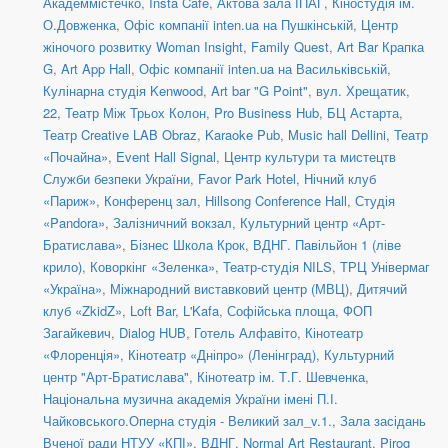
Академмістечко
,
Insta Cafe
,
Актова зала ІПАГ
,
Кіностудія ім.
О.Довженка
,
Офіс компанії inten.ua на Пушкінській
,
Центр
жіночого розвитку Woman Insight
,
Family Quest
,
Art Bar Крапка
G
,
Art App Hall
,
Офіс компанії inten.ua на Васильківській
,
Кулінарна студія Kenwood
,
Art bar "G Point"
,
вул. Хрещатик,
22
,
Театр Між Трьох Колон
,
Pro Business Hub
,
БЦ Астарта
,
Театр Creative LAB Obraz
,
Karaoke Pub
,
Music hall Dellini
,
Театр
«Почайна»
,
Event Hall Signal
,
Центр культури та мистецтв
Служби безпеки України
,
Favor Park Hotel
,
Нічний клуб
«Париж»
,
Конференц зал
,
Hillsong Conference Hall
,
Студія
«Pandora»
,
Залізничний вокзал
,
Культурний центр «Арт-
Братислава»
,
Бізнес Школа Крок
,
ВДНГ. Павільйон 1 (ліве
крило)
,
Коворкінг «Зеленка»
,
Театр-студія NILS
,
ТРЦ Універмаг
«Україна»
,
Міжнародний виставковий центр (МВЦ)
,
Дитячий
клуб «ZkidZ»
,
Loft Bar
,
L'Kafa
,
Софійська площа
,
ФОП
Загайкевич
,
Dialog HUB
,
Готель Алфавіто
,
Кінотеатр
«Флоренція»
,
Кінотеатр «Дніпро» (Ленінград)
,
Культурний
центр "Арт-Братислава"
,
Кінотеатр ім. Т.Г. Шевченка
,
Національна музична академія України імені П.І.
Чайковського.Оперна студія - Великий зал_v.1.
,
Зала засідань
Вченої ради НТУУ «КПІ»
,
ВДНГ
,
Normal Art Restaurant
,
Pirog