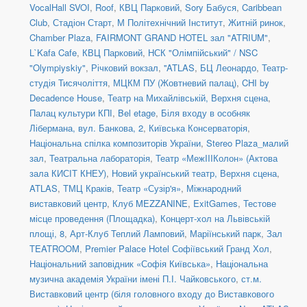
VocalHall SVOI
,
Roof
,
КВЦ Парковий
,
Sory Бабуся
,
Caribbean
Club
,
Стадіон Старт
,
М Політехнічний Інститут
,
Житній ринок
,
Chamber Plaza
,
FAIRMONT GRAND HOTEL зал "ATRIUM"
,
L`Kafa Cafe
,
КВЦ Парковий
,
НСК "Олімпійський" / NSC
"Olympiyskiy"
,
Річковий вокзал
,
''ATLAS
,
БЦ Леонардо
,
Театр-
студія Тисячоліття
,
МЦКМ ПУ (Жовтневий палац)
,
CHI by
Decadence House
,
Театр на Михайлівській, Верхня сцена
,
Палац культури КПІ
,
Bel etage
,
Біля входу в особняк
Лібермана, вул. Банкова, 2
,
Київська Консерваторія
,
Національна спілка композиторів України
,
Stereo Plaza_малий
зал
,
Театральна лабораторія
,
Театр «МежIIIКолон» (Актова
зала КИСІТ КНЕУ)
,
Новий український театр, Верхня сцена
,
ATLAS
,
ТМЦ Краків
,
Театр «Сузір'я»
,
Міжнародний
виставковий центр
,
Клуб MEZZANINE
,
ExitGames
,
Тестове
місце проведення (Площадка)
,
Концерт-хол на Львівській
площі, 8
,
Арт-Клуб Теплий Ламповий
,
Маріїнський парк
,
Зал
TEATROOM
,
Premier Palace Hotel Софіївський Гранд Хол
,
Національний заповідник «Софія Київська»
,
Національна
музична академія України імені П.І. Чайковського
,
ст.м.
Виставковий центр (біля головного входу до Виставкового