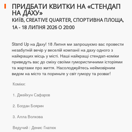
ПРИДБАТИ КВИТКИ НА «СТЕНДАП
НА ДАХУ»
КИЇВ, CREATIVE QUARTER, СПОРТИВНА ПЛОЩА,
1А - 18 ЛИПНЯ 2026 О 20:00
Stand Up на Даху! 18 Липня ми запрошуємо вас провести
незабутній вечір у веселій компанії на даху одного з
найкращих місць у місті. Наші найкращі стендап-коміки
приведуть вас до сміху своїми гумористичними історіями
та жартами про життя. Насолоджуйтесь неймовірним
видом на місто та пориньте у світ гумору та розваг!
Коміки:
1. Джейхун Сафаров
2. Богдан Боярин
3. Алла Волкова
Ведучий : Денис Гнатюк