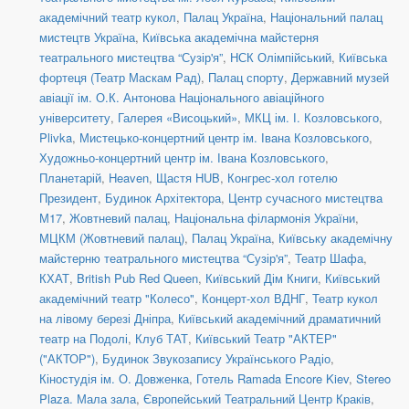
академічний театр кукол
,
Палац Україна
,
Національний палац
мистецтв Україна
,
Київська академічна майстерня
театрального мистецтва “Сузір'я”
,
НСК Олімпійський
,
Київська
фортеця (Театр Маскам Рад)
,
Палац спорту
,
Державний музей
авіації ім. О.К. Антонова Національного авіаційного
університету
,
Галерея «Висоцький»
,
МКЦ ім. І. Козловського
,
Plivka
,
Мистецько-концертний центр ім. Івана Козловського
,
Художньо-концертний центр ім. Івана Козловського
,
Планетарій
,
Heaven
,
Щастя HUB
,
Конгрес-хол готелю
Президент
,
Будинок Архітектора
,
Центр сучасного мистецтва
М17
,
Жовтневий палац
,
Національна філармонія України
,
МЦКМ (Жовтневий палац)
,
Палац Україна
,
Київську академічну
майстерню театрального мистецтва “Сузір'я”
,
Театр Шафа
,
КХАТ
,
British Pub Red Queen
,
Київський Дім Книги
,
Київський
академічний театр "Колесо"
,
Концерт-хол ВДНГ
,
Театр кукол
на лівому березі Дніпра
,
Київський академічний драматичний
театр на Подолі
,
Клуб ТАТ
,
Київський Театр "АКТЕР"
("АКТОР")
,
Будинок Звукозапису Українського Радіо
,
Кіностудія ім. О. Довженка
,
Готель Ramada Encore Kiev
,
Stereo
Plaza. Мала зала
,
Європейський Театральний Центр Краків
,