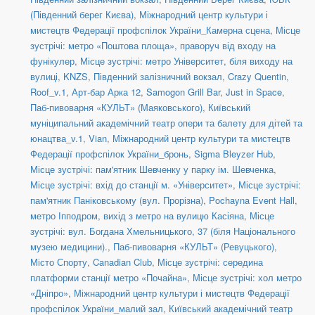
(Південний берег Києва)
,
Міжнародний центр культури і
мистецтв Федерації профспілок України_Камерна сцена
,
Місце
зустрічі: метро «Поштова площа», праворуч від входу на
фунікулер
,
Місце зустрічі: метро Університет, біля виходу на
вулиці
,
KNZS
,
Південний залізничний вокзал
,
Crazy Quentin
,
Roof_v.1
,
Арт-бар Арка 12
,
Samogon Grill Bar
,
Just in Space
,
Паб-пивоварня «КУЛЬТ» (Маяковського)
,
Київський
муніципальний академічний театр опери та балету для дітей та
юнацтва_v.1
,
Vian
,
Міжнародний центр культури та мистецтв
Федерації профспілок України_бронь
,
Sigma Bleyzer Hub
,
Місце зустрічі: пам'ятник Шевченку у парку ім. Шевченка
,
Місце зустрічі: вхід до станції м. «Університет»
,
Місце зустрічі:
пам'ятник Паніковському (вул. Прорізна)
,
Pochayna Event Hall
,
метро Іпподром, вихід з метро на вулицю Касіяна
,
Місце
зустрічі: вул. Богдана Хмельницького, 37 (біля Національного
музею медицини).
,
Паб-пивоварня «КУЛЬТ» (Ревуцького)
,
Місто Спорту
,
Canadian Club
,
Місце зустрічі: середина
платформи станції метро «Почайна»
,
Місце зустрічі: хол метро
«Дніпро»
,
Міжнародний центр культури і мистецтв Федерації
профспілок України_малий зал
,
Київський академічний театр