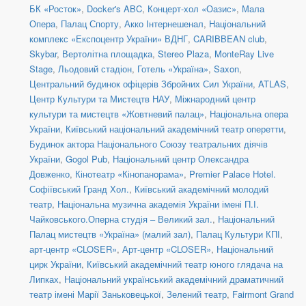
БК «Росток»
,
Docker's ABC
,
Концерт-хол «Оазис»
,
Мала
Опера
,
Палац Спорту
,
Акко Інтернешенал
,
Національний
комплекс «Експоцентр України» ВДНГ
,
CARIBBEAN club
,
Skybar
,
Вертолітна площадка
,
Stereo Plaza
,
MonteRay Live
Stage
,
Льодовий стадіон
,
Готель «Україна»
,
Saxon
,
Центральний будинок офіцерів Збройних Сил України
,
ATLAS
,
Центр Культури та Мистецтв НАУ
,
Міжнародний центр
культури та мистецтв «Жовтневий палац»
,
Національна опера
України
,
Київський національний академічний театр оперетти
,
Будинок актора Національного Союзу театральних діячів
України
,
Gogol Pub
,
Національний центр Олександра
Довженко
,
Кінотеатр «Кінопанорама»
,
Premier Palace Hotel.
Софіївський Гранд Хол.
,
Київський академічний молодий
театр
,
Національна музична академія України імені П.І.
Чайковського.Оперна студія – Великий зал.
,
Національний
Палац мистецтв «Україна» (малий зал)
,
Палац Культури КПІ
,
арт-центр «CLOSER»
,
Арт-центр «CLOSER»
,
Національний
цирк України
,
Київський академічний театр юного глядача на
Липках
,
Національний український академічний драматичний
театр імені Марії Заньковецької
,
Зелений театр
,
Fairmont Grand