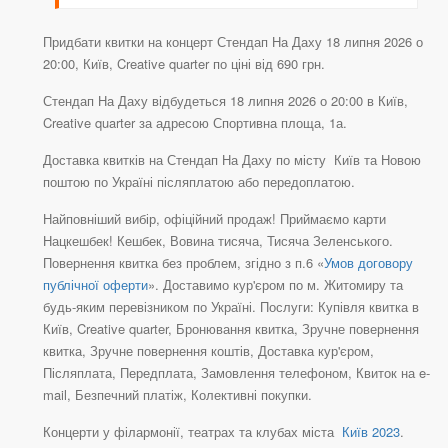
Придбати квитки на концерт Стендап На Даху 18 липня 2026 о
20:00, Київ, Creative quarter по ціні від 690 грн.
Стендап На Даху відбудеться 18 липня 2026 о 20:00 в Київ,
Creative quarter за адресою Спортивна площа, 1а.
Доставка квитків на Стендап На Даху по місту Київ та Новою
поштою по Україні післяплатою або передоплатою.
Найповніший вибір, офіційний продаж! Приймаємо карти
Нацкешбек! Кешбек, Вовина тисяча, Тисяча Зеленського.
Повернення квитка без проблем, згідно з п.6 «
Умов договору
публічної оферти
». Доставимо кур'єром по м. Житомиру та
будь-яким перевізником по Україні. Послуги: Купівля квитка в
Київ, Creative quarter, Бронювання квитка, Зручне повернення
квитка, Зручне повернення коштів, Доставка кур'єром,
Післяплата, Передплата, Замовлення телефоном, Квиток на e-
mail, Безпечний платіж, Колективні покупки.
Концерти у філармонії, театрах та клубах міста
Київ 2023
.