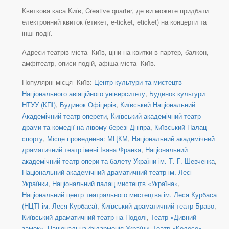
Квиткова каса Київ, Creative quarter, де ви можете придбати
електронний квиток (етикет, e-ticket, eticket) на концерти та
інші події.
Адреси театрів міста Київ, ціни на квитки в партер, балкон,
амфітеатр, описи подій, афіша міста Київ.
Популярні місця Київ:
Центр культури та мистецтв
Національного авіаційного університету
,
Будинок культури
НТУУ (КПІ)
,
Будинок Офіцерів
,
Київський Національний
Академічний театр оперети
,
Київський академічний театр
драми та комедії на лівому березі Дніпра
,
Київський Палац
спорту
,
Місце проведення: МЦКМ
,
Національний академічний
драматичний театр імені Івана Франка
,
Національний
академічний театр опери та балету України ім. Т. Г. Шевченка
,
Національний академічний драматичний театр ім. Лесі
Українки
,
Національний палац мистецтв «Україна»
,
Національний центр театрального мистецтва ім. Леся Курбаса
(НЦТІ ім. Леся Курбаса)
,
Київський драматичний театр Браво
,
Київський драматичний театр на Подолі
,
Театр «Дивний
замок»
,
Національна філармонія України
,
Театр «Колесо»
,