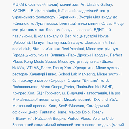
МЦКМ (Жовтневий палац)_малий зал
,
Art Ukraine Gallery
,
KACHELI
,
Etiqkate studio
,
Київський академічний театр
українського фольклору «Берегиня»
,
Зустріч біля входу до
«Сільпо», м. Лук'янівська
,
Біля пам'ятника княгині Ользі
,
Місце
зустрічі: пам'ятник Лисенку (поруч із оперою)
,
ВДНГ 1–3
павільйони
,
Школа вокалу Ol`Ber
,
Місце зустрічі Novus
(Velopoint)
,
На вул. Інститутській та вул. Шовковичній
,
Frat
social сlub
,
Біля пам'ятника Лесі Українці
,
Місце зустрічі вул.
Городецького, 1-3/11
,
Зупинка «Парк Дружби Народів»
,
Perfect
Place
,
Kong Music Space
,
Місце зустрічі: зупинка «Школа
№122»
,
'ATLAS_Parter
,
Гранд Хол «Хрещатик»
,
Місце зустрічі:
ресторан Хачапурі і вино
,
School Lab Marketing
,
Місце зустрічі
біля виходу з метро «Сирець»
,
Стадіон "Динамо" ім. В.
Лобановського
,
Мала Опера_Parter
,
Павільйон №1 ВДНГ
,
Конгрес Хол
,
БЦ "Торонто"
,
м. Видубичі - автостанція
,
На розі
Михайлівської площі та вул. Михайлівський
,
НУХТ
,
КНУБА
,
Містецький арсенал Київ
,
SexEdMuseum
,
Сагайдачний
офісний центр
,
Fantastic Home
,
Makoto Dojo
,
Готель
«Hilton»_v.1
,
Райський Дворик
,
Perfect Place
,
Volume Club
,
Запорізький академічний обласний театр юного глядача (малий