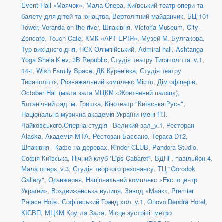
Event Hall «Маячок»
,
Мала Опера
,
Київський театр опери та
балету для дітей та юнацтва
,
Вертолітний майданчик
,
БЦ 101
Tower
,
Veranda on the river
,
Шпаківня
,
Victoria Museum
,
City-
Zencafe
,
Touch Cafe
,
КМК «АРТ ЕРІЯ»
,
Музей М. Булгакова
,
Тур вихідного дня
,
НСК Олімпійський
,
Admiral hall
,
Ashtanga
Yoga Shala Kiev
,
3B Republic
,
Студія театру Тисячоліття_v.1
,
14-t
,
Wish Family Space
,
ДК Куренівка
,
Студія театру
Тисячоліття
,
Розважальний комплекс Місто
,
Дім офіцерів
,
October Hall (мала зала МЦКМ «Жовтневий палац»)
,
Ботанічний сад ім. Гришка
,
Кінотеатр "Київська Русь"
,
Національна музична академія України імені П.І.
Чайковського.Оперна студія - Великий зал_v.1
,
Ресторан
Alaska
,
Академія МТА
,
Ресторан Бассано
,
Тераса D12
,
Шпаківня - Кафе на деревах
,
Kinder CLUB
,
Pandora Studio
,
Софія Київська
,
Нічний клуб "Lips Cabaret"
,
ВДНГ, павільйон 4
,
Мала опера_v.3
,
Студія творчого резонансу
,
ТЦ "Gorodok
Gallery"
,
Оранжерея, Національний комплекс «Експоцентр
України»
,
Воздвиженська вулиця
,
Завод «Маяк»
,
Premier
Palace Hotel. Софіївський Гранд хол_v.1
,
Onovo Dendra Hotel
,
КІСВП
,
МЦКМ Кругла Зала
,
Місце зустрічі: метро