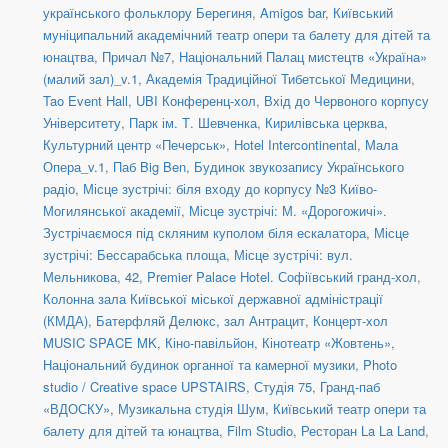
українського фольклору Берегиня
,
Amigos bar
,
Київський
муніципальний академічний театр опери та балету для дітей та
юнацтва
,
Причал №7
,
Національний Палац мистецтв «Україна»
(малий зал)_v.1
,
Академія Традиційної Тибетської Медицини
,
Tao Event Hall
,
UBI Конференц-хол
,
Вхід до Червоного корпусу
Університету
,
Парк ім. Т. Шевченка
,
Кирилівська церква
,
Культурний центр «Печерськ»
,
Hotel Intercontinental
,
Мала
Опера_v.1
,
Паб Big Ben
,
Будинок звукозапису Українського
радіо
,
Місце зустрічі: біля входу до корпусу №3 Київо-
Могилянської академії
,
Місце зустрічі: М. «Дорогожичі».
Зустрічаємося під скляним куполом біля ескалатора
,
Місце
зустрічі: Бессарабська площа
,
Місце зустрічі: вул.
Мельникова, 42
,
Premier Palace Hotel. Софіївський гранд-хол
,
Колонна зала Київської міської державної адміністрації
(КМДА)
,
Батерфляй Делюкс, зал Антрацит
,
Концерт-хол
MUSIC SPACE MK
,
Кіно-павільйон
,
Кінотеатр «Жовтень»
,
Національний будинок органної та камерної музики
,
Photo
studio / Creative space UPSTAIRS
,
Студія 75
,
Гранд-паб
«ВДОСКУ»
,
Музикальна студія Шум
,
Київський театр опери та
балету для дітей та юнацтва
,
Film Studio
,
Ресторан La La Land
,