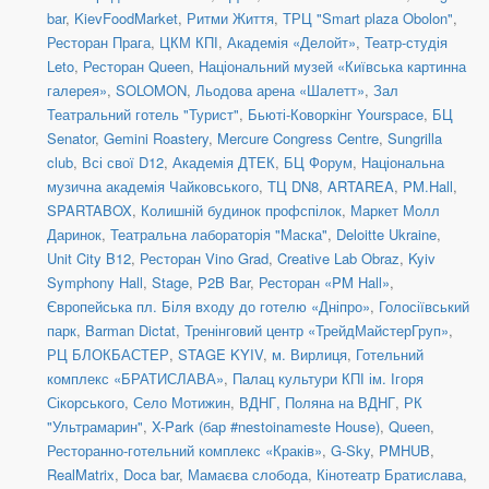
bar
,
KievFoodMarket
,
Ритми Життя
,
ТРЦ "Smart plaza Obolon"
,
Ресторан Прага
,
ЦКМ КПІ
,
Академія «Делойт»
,
Театр-студія
Leto
,
Ресторан Queen
,
Національний музей «Київська картинна
галерея»
,
SOLOMON
,
Льодова арена «Шалетт»
,
Зал
Театральний готель "Турист"
,
Бьюті-Коворкінг Yourspace
,
БЦ
Senator
,
Gemini Roastery
,
Mercure Congress Centre
,
Sungrilla
club
,
Всі свої D12
,
Академія ДТЕК
,
БЦ Форум
,
Національна
музична академія Чайковського
,
ТЦ DN8
,
ARTAREA
,
PM.Hall
,
SPARTABOX
,
Колишній будинок профспілок
,
Маркет Молл
Даринок
,
Театральна лабораторія "Маска"
,
Deloitte Ukraine
,
Unit City B12
,
Ресторан Vino Grad
,
Creative Lab Obraz
,
Kyiv
Symphony Hall
,
Stage
,
P2B Bar
,
Ресторан «PM Hall»
,
Європейська пл. Біля входу до готелю «Дніпро»
,
Голосіївський
парк
,
Barman Dictat
,
Тренінговий центр «ТрейдМайстерГруп»
,
РЦ БЛОКБАСТЕР
,
STAGE KYIV
,
м. Вирлиця
,
Готельний
комплекс «БРАТИСЛАВА»
,
Палац культури КПІ ім. Ігоря
Сікорського
,
Село Мотижин
,
ВДНГ, Поляна на ВДНГ
,
РК
"Ультрамарин"
,
X-Park (бар #nestoinameste House)
,
Queen
,
Ресторанно-готельний комплекс «Краків»
,
G-Sky
,
PMHUB
,
RealMatrix
,
Doca bar
,
Мамаєва слобода
,
Кінотеатр Братислава
,