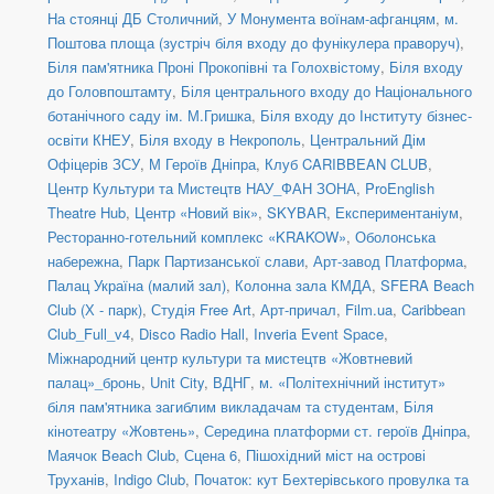
На стоянці ДБ Столичний
,
У Монумента воїнам-афганцям
,
м.
Поштова площа (зустріч біля входу до фунікулера праворуч)
,
Біля пам'ятника Проні Прокопівні та Голохвістому
,
Біля входу
до Головпоштамту
,
Біля центрального входу до Національного
ботанічного саду ім. М.Гришка
,
Біля входу до Інституту бізнес-
освіти КНЕУ
,
Біля входу в Некрополь
,
Центральний Дім
Офіцерів ЗСУ
,
М Героїв Дніпра
,
Клуб CARIBBEAN CLUB
,
Центр Культури та Мистецтв НАУ_ФАН ЗОНА
,
ProEnglish
Theatre Hub
,
Центр «Новий вік»
,
SKYBAR
,
Експериментаніум
,
Ресторанно-готельний комплекс «KRAKOW»
,
Оболонська
набережна
,
Парк Партизанської слави
,
Арт-завод Платформа
,
Палац Україна (малий зал)
,
Колонна зала КМДА
,
SFERA Beach
Club (Х - парк)
,
Студія Free Art
,
Арт-причал
,
Film.ua
,
Caribbean
Club_Full_v4
,
Disco Radio Hall
,
Inveria Event Space
,
Міжнародний центр культури та мистецтв «Жовтневий
палац»_бронь
,
Unit Сity
,
ВДНГ
,
м. «Політехнічний інститут»
біля пам'ятника загиблим викладачам та студентам
,
Біля
кінотеатру «Жовтень»
,
Середина платформи ст. героїв Дніпра
,
Маячок Beach Club
,
Сцена 6
,
Пішохідний міст на острові
Труханів
,
Indigo Club
,
Початок: кут Бехтерівського провулка та