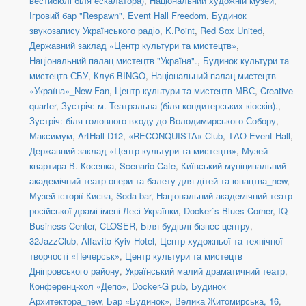
вестибюлі біля ескалатора)
,
Національний художній музей
,
Ігровий бар "Respawn"
,
Event Hall Freedom
,
Будинок
звукозапису Українського радіо
,
K.Point
,
Red Sox United
,
Державний заклад «Центр культури та мистецтв»
,
Національний палац мистецтв "Україна".
,
Будинок культури та
мистецтв СБУ
,
Клуб BINGO
,
Національний палац мистецтв
«Україна»_New Fan
,
Центр культури та мистецтв МВС
,
Creative
quarter
,
Зустріч: м. Театральна (біля кондитерських кіосків).
,
Зустріч: біля головного входу до Володимирського Собору
,
Максимум
,
ArtHall D12
,
«RECONQUISTA» Club
,
ТАО Event Hall
,
Державний заклад «Центр культури та мистецтв»
,
Музей-
квартира В. Косенка
,
Scenario Cafe
,
Київський муніципальний
академічний театр опери та балету для дітей та юнацтва_new
,
Музей історії Києва
,
Soda bar
,
Національний академічний театр
російської драмі імені Лесі Українки
,
Docker`s Blues Corner
,
IQ
Business Center
,
CLOSER
,
Біля будівлі бізнес-центру
,
32JazzClub
,
Alfavito Kyiv Hotel
,
Центр художньої та технічної
творчості «Печерськ»
,
Центр культури та мистецтв
Дніпровського району
,
Український малий драматичний театр
,
Конференц-хол «Депо»
,
Docker-G pub
,
Будинок
Архитектора_new
,
Бар «Будинок»
,
Велика Житомирська, 16
,