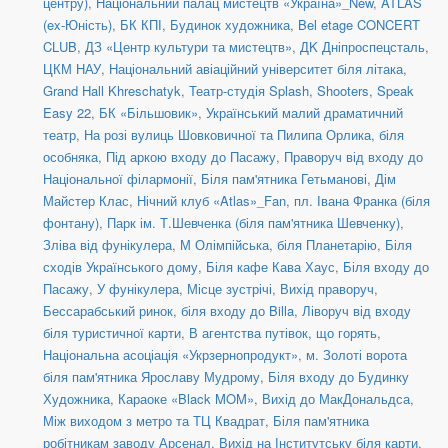
центру)
,
Національний палац мистецтв «Україна»_New
,
ATLAS
(ex-Юність)
,
БК КПІ
,
Будинок художника
,
Bel etage CONCERT
CLUB
,
ДЗ «Центр культури та мистецтв»
,
ДK Дніпроспецсталь
,
ЦКМ НАУ
,
Національний авіаційний університет біля літака
,
Grand Hall Khreschatyk
,
Театр-студія Splash
,
Shooters, Speak
Easy 22
,
БК «Більшовик»
,
Український малий драматичний
театр
,
На розі вулиць Шовковичної та Пилипа Орлика, біля
особняка
,
Під аркою входу до Пасажу
,
Праворуч від входу до
Національної філармонії
,
Біля пам'ятника Гетьманові
,
Дім
Майстер Клас
,
Нічний клуб «Atlas»_Fan
,
пл. Івана Франка (біля
фонтану)
,
Парк ім. Т.Шевченка (біля пам'ятника Шевченку)
,
Зліва від фунікулера
,
М Олімпійська, біля Планетарію
,
Біля
сходів Українського дому
,
Біля кафе Кава Хаус
,
Біля входу до
Пасажу
,
У фунікулера
,
Місце зустрічі
,
Вихід праворуч
,
Бессарабський ринок, біля входу до Billa
,
Ліворуч від входу
біля туристичної карти
,
В агентства путівок, що горять
,
Національна асоціація «Укрзернопродукт»
,
м. Золоті ворота
біля пам'ятника Ярославу Мудрому
,
Біля входу до Будинку
Художника
,
Караоке «Black MOM»
,
Вихід до МакДональдса
,
Між виходом з метро та ТЦ Квадрат
,
Біля пам'ятника
робітникам заводу Арсенал
,
Вихід на Інститутську біля карти
,