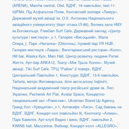
(ARENA)
,
Marche central
,
Otel
,
ВДНГ, 19 павільйон
,
test-11-
02FM4
,
Під Асфальтом Пляж
,
Контактний зоопарк «Лемур»
,
Державний музей авіації ім. О.К. Антонова Національного
авіаційного університету (борт літака ІЛ-86)
,
Велика зала НМУ
ім.Богомольця
,
FreeGen Surf Cafe
,
Державний заклад «Центр
культури і мистецтв»_v.1
,
Галерея «Висоцький»
,
Мала
Опера_t
,
Парк «Наталка» (Оболонь)
,
Ігровий бар VR HUB
,
Галерея мистецтв «Лавра»
,
Вегетаріанський ресторан «Коло»
,
Hill bar
,
Alaska Kyiv
,
Main Hall
,
Центр розвитку людини Ритмі
Життя
,
Арт-бар ARKA12
,
Театр «Між Трьох Колон»
,
Музей
авіації
,
Tiki Surf Cafe
,
ТРЦ "Район" 2 поверх
,
ВДНГ,
Центральний Павільйон 1
,
Кіностудія
,
ВДНГ, 13-й павільйон
,
Tartoria
,
метро Житомирська, біля автосалону Інфініті
,
Національний академічний театр російської драмі ім. Лесі
Українки
,
Pechersk Art Flat
,
Avatar Space
,
Концертно-
танцювальний зал «Ровесник»
,
Ukrainian Stand-Up Agency
,
Гранд Хол «Хрещатик»_v.1
,
Антикафе «Ляси»
,
Сад бажань на
ВДНГ
,
ВДНГ, Концерт-хол (павільйон 9)
,
Кінотеатр «Алмаз»
,
Парк Камелія
,
Арт-клуб Видно і вино
,
ВДНГ, павільйон 2
,
KWINS hall
,
Mezzanine
,
Вебінар
,
Концерт-холл «ALLEGRO»
,