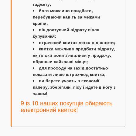
гаджету;
його можливо придбати,
перебуваючи навіть за межами
країни;
він доступний відразу після
купування;
втрачений квиток легко відновити;
квитки можливо придбати відразу,
як тільки вони з'явилися у продажу,
обравши найкращі місця;
для проходу на захід достатньо
показати лише штрих-код квитка;
ви берете участь в економії
паперу, зберіганні лісу і йдете в ногу з
часом!
9 із 10 наших покупців обирають
електронний квиток!