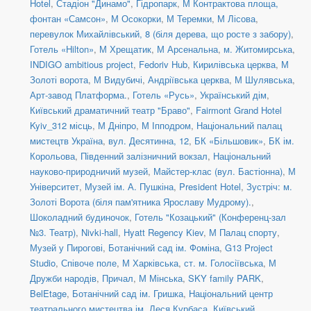
Hotel
,
Стадіон "Динамо"
,
Гідропарк
,
М Контрактова площа,
фонтан «Самсон»
,
М Осокорки
,
М Теремки
,
М Лісова
,
перевулок Михайлівський, 8 (біля дерева, що росте з забору)
,
Готель «Hilton»
,
М Хрещатик
,
М Арсенальна
,
м. Житомирська
,
INDIGO ambitious project
,
Fedoriv Hub
,
Кирилівська церква
,
М
Золоті ворота
,
М Видубичі
,
Андріївська церква
,
М Шулявська
,
Арт-завод Платформа.
,
Готель «Русь»
,
Український дім
,
Київський драматичний театр "Браво"
,
Fairmont Grand Hotel
Kyiv_312 місць
,
М Дніпро
,
М Іпподром
,
Національний палац
мистецтв Україна
,
вул. Десятинна, 12
,
БК «Більшовик»
,
БК ім.
Корольова
,
Південний залізничний вокзал
,
Національний
науково-природничий музей
,
Майстер-клас (вул. Бастіонна)
,
М
Університет
,
Музей ім. А. Пушкіна
,
President Hotel
,
Зустріч: м.
Золоті Ворота (біля пам'ятника Ярославу Мудрому).
,
Шоколадний будиночок
,
Готель "Козацький" (Конференц-зал
№3. Театр)
,
Nivki-hall
,
Hyatt Regency Kiev
,
М Палац спорту
,
Музей у Пирогові
,
Ботанічний сад ім. Фоміна
,
G13 Project
Studio
,
Співоче поле
,
М Харківська
,
ст. м. Голосіївська
,
М
Дружби народів
,
Причал
,
М Мінська
,
SKY family PARK
,
BelEtage
,
Ботанічний сад ім. Гришка
,
Національний центр
театрального мистецтва ім. Леся Курбаса
,
Київський