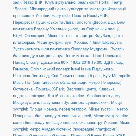
зал)
,
Театр ДНК
,
Клуб віртуальної реальності Portal
,
Театр
"Браво"
,
Міжнародний центр культури та мистецтв Федерації
профспілок України
,
Harry club
,
Простір BeautyHUB
,
Перехрестя Пушкінської та Льва Толстого (Дворик БЦ)
,
Біля
пам'ятника Богдану Хмельницькому на Софійській площі
,
ВДНГ Оранжерея
,
Місце зустрічі: ст. метро Відубичі, центр
платформи
,
Місце зустрічі: вул. Хорива, 4 біля КафеБутік
,
Зустрічаємось біля пам'ятника Ярославу Мудрому.
,
Зустріч
біля виходу з метро на вул. Інститутська.
,
Парк Перемоги
,
Палац Спорту_Дискотека 90-х_16.02.2019 19:00
,
ВДНГ, Сад
Гамаков
,
Олімпійський коледж імені Івана Піддубного
,
Ресторан Листопад
,
Софіївська площа
,
L8 park
,
Kyiv Metropolis
Music Hall (зал Київської обласної ради, метро Печерська)
,
Остановка «Пошта»
,
X-Park
,
Весловий центр
,
Київська
водогрязелікарня
,
Літній кінотеатр біля Українського дому
,
Місце зустрічі: на зупинці «Вулиця Болсуновських»
,
Місце
зустрічі: Площа Франка, перед театром
,
Місце зустрічі: метро
Печерська, біля виходу зі скляних дверей
,
Місце зустрічі: біля
колон біля входу до Національного експоцентру України
,
Місце
зустрічі: метро Академмістечко (посередині платформи)
,
Південний залізничний вокзал
,
Південний Берег Києва
,
ЮБК