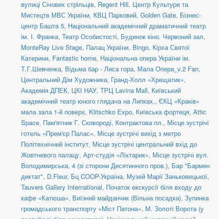
вулиці Січових стрільців
,
Regent Hill
,
Центр Культури та
Мистецтв МВС України
,
КВЦ Парковий
,
Golden Gate
,
Бізнес-
центр Башта 5
,
Національний академічний драматичний театр
ім. І. Франка
,
Театр Особистості
,
Будинок кіно. Червоний зал
,
MonteRay Live Stage
,
Палац України
,
Bingo
,
Кірха Святої
Катерини
,
Fantastic home
,
Національна опера України ім.
Т.Г.Шевченка
,
Відьма бар - Лиса гора
,
Мала Опера_v.2 Fan
,
Центральний Дім Художника
,
Гранд-Холл «Хрещатик»
,
Академія ДПЕК
,
ЦКІ НАУ
,
ТРЦ Lavina Mall
,
Київський
академічний театр юного глядача на Липках.
,
ЄКЦ «Краків»
мала зала 1-й поверх
,
Klitschko Expo
,
Київська фортеця
,
Attic
Space
,
Пам'ятник Г. Сковороді, Контрактова пл.
,
Місце зустрічі
готель «Прем'єр Палас»
,
Місце зустрічі вихід з метро
Політехнічний інститут
,
Місце зустрічі центральний вхід до
Жовтневого палацу
,
Арт-студія «Ліхтарик»
,
Місце зустрічі вул.
Володимирська, 4 (зі сторони Десятинного пров.)
,
Бар "Бармен
диктат"
,
D.Fleur
,
Бц COOP-Україна
,
Музей Марії Заньковецької
,
Tauvers Gallery International
,
Початок екскурсії біля входу до
кафе «Катюша»
,
Виїзний майданчик (Вільна посадка)
,
Зупинка
громадського транспорту «Міст Патона»
,
М. Золоті Ворота (у