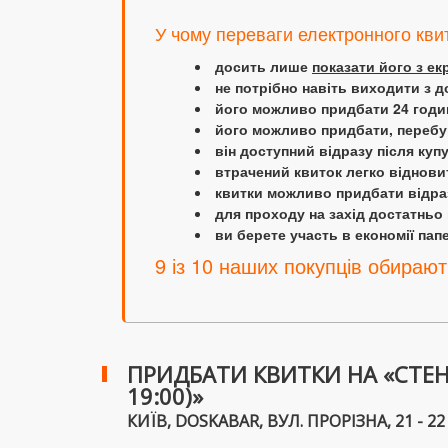
У чому переваги електронного кви
досить лише
показати його з е
не потрібно навіть виходити з д
його можливо придбати 24 години
його можливо придбати, перебув
він доступний відразу після куп
втрачений квиток легко віднови
квитки можливо придбати відраз
для проходу на захід достатньо
ви берете участь в економії папер
9 із 10 наших покупців обирают
ПРИДБАТИ КВИТКИ НА «СТЕН
19:00)»
КИЇВ, DOSKABAR, ВУЛ. ПРОРІЗНА, 21 - 22