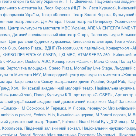
театр опери та балету України ім. Т. Г. Шевченка
,
Національний академіч
рального мистецтва ім. Леся Курбаса (НЦТІ ім. Леся Курбаса)
,
Київськи
а філармонія України
,
Театр «Колесо»
,
Театр Золоті Ворота
,
Культурний 
емічний театр ляльок
,
Дім Актора
,
Новий театр на Печерську
,
Українськи
тва
,
Центр культури та мистецтв МВС України
,
ARENA ENTERTAINMENT
орама
,
Дитячий спеціалізований кінотеатр Старт
,
Палац культури Більшо
ка»
,
Центральний будинок художника
,
Київський планетарій
,
Театр «Акт
nce Club
,
Stereo Plaza.
,
ВДНГ (Teleport360,10 павільйон)
,
Концерт-хол «Al
,
КИЄВО-ПЕЧЕРСЬКА ЛАВРА
,
ЦКІ МВС
,
ATMASFERA 360 - Київський п
БК «Росток»
,
Docker's ABC
,
Концерт-хол «Оазис»
,
Мала Опера
,
Палац С
ar
,
Вертолітна площадка
,
Stereo Plaza
,
MonteRay Live Stage
,
Льодовий с
тури та Мистецтв НАУ
,
Міжнародний центр культури та мистецтв «Жовтн
актора Національного Союзу театральних діячів України
,
Gogol Pub
,
Наці
 Гранд Хол.
,
Київський академічний молодий театр
,
Національна музична а
їна» (малий зал)
,
Палац Культури КПІ
,
арт-центр «CLOSER»
,
Арт-центр
альний український академічний драматичний театр імені Марії Занькове
н «Самсон»
,
М Осокорки
,
М Теремки
,
М Лісова
,
перевулок Михайлівський, 
ambitious project
,
Fedoriv Hub
,
Кирилівська церква
,
М Золоті ворота
,
М В
ький драматичний театр "Браво"
,
Fairmont Grand Hotel Kyiv_312 місць
,
М 
. Корольова
,
Південний залізничний вокзал
,
Національний науково-приро
Зустріч: м. Золоті Ворота (біля пам'ятника Ярославу Мудрому).
,
Шоколад