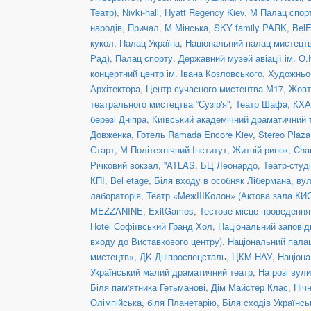
Театр)
,
Nivki-hall
,
Hyatt Regency Kiev
,
М Палац спор
народів
,
Причал
,
М Мінська
,
SKY family PARK
,
BelE
кукол
,
Палац Україна
,
Національний палац мистецтв
Рад)
,
Палац спорту
,
Державний музей авіації ім. О.
концертний центр ім. Івана Козловського
,
Художньо-
Архітектора
,
Центр сучасного мистецтва М17
,
Жовт
театрального мистецтва “Сузір'я”
,
Театр Шафа
,
КХА
березі Дніпра
,
Київський академічний драматичний 
Довженка
,
Готель Ramada Encore Kiev
,
Stereo Plaz
Старт
,
М Політехнічний Інститут
,
Житній ринок
,
Cha
Річковий вокзал
,
''ATLAS
,
БЦ Леонардо
,
Театр-студ
КПІ
,
Bel etage
,
Біля входу в особняк Лібермана, вул
лабораторія
,
Театр «МежIIIКолон» (Актова зала КИ
MEZZANINE
,
ExitGames
,
Тестове місце проведенн
Hotel Софіївський Гранд Хол
,
Національний заповід
входу до Виставкового центру)
,
Національний пала
мистецтв»
,
ДK Дніпроспецсталь
,
ЦКМ НАУ
,
Націона
Український малий драматичний театр
,
На розі вул
Біля пам'ятника Гетьманові
,
Дім Майстер Клас
,
Ніч
Олімпійська, біля Планетарію
,
Біля сходів Українс