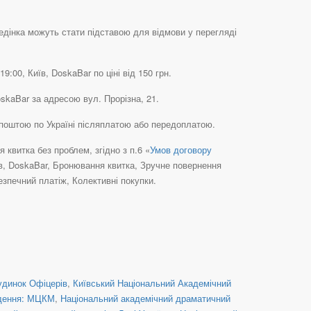
едінка можуть стати підставою для відмови у перегляді
00, Київ, DoskaBar по ціні від 150 грн.
kaBar за адресою вул. Прорізна, 21.
поштою по Україні післяплатою або передоплатою.
квитка без проблем, згідно з п.6 «
Умов договору
їв, DoskaBar, Бронювання квитка, Зручне повернення
зпечний платіж, Колективні покупки.
удинок Офіцерів
,
Київський Національний Академічний
дення: МЦКМ
,
Національний академічний драматичний