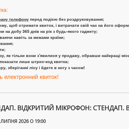
тка:
крану телефону
перед подією без роздруковування;
ому, щоб отримати квиток, і витрачати свій час на його офор
 на добу 365 днів на рік з будь-якого гаджету;
аючи навіть за межами країни;
ування;
ти;
у, як тільки вони з'явилися у продажу, обравши найкращі міс
 показати лише штрих-код квитка;
у, зберіганні лісу і йдете в ногу з часом!
ь електронний квиток!
ДАП. ВІДКРИТИЙ МІКРОФОН: СТЕНДАП. В
 ЛИПНЯ 2026 О 19:00