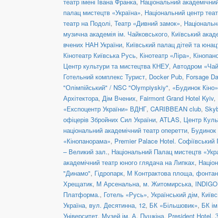
театр імені Івана Франка
,
Національний академічний 
палац мистецтв «Україна»
,
Національний центр теат
театр на Подолі
,
Театр «Дивний замок»
,
Національн
музична академія ім. Чайковського
,
Київський акад
вчених НАН України
,
Київський палац дітей та юнац
Кінотеатр Київська Русь
,
Кінотеатр «Ліра»
,
Кінопан
Центр культури та мистецтва КНЕУ
,
Автодром «Чай
Готельний комплекс Турист
,
Docker Pub
,
Forsage Da
"Олімпійський" / NSC "Olympiyskiy"
,
«Будинок Кіно»
Архітектора
,
Дім Вчених
,
Fairmont Grand Hotel Kyiv
,
«Експоцентр України» ВДНГ
,
CARIBBEAN club
,
Skyb
офіцерів Збройних Сил України
,
ATLAS
,
Центр Куль
національний академічний театр оперетти
,
Будинок 
«Кінопанорама»
,
Premier Palace Hotel. Софіївський
– Великий зал.
,
Національний Палац мистецтв «Укра
академічний театр юного глядача на Липках
,
Націон
"Динамо"
,
Гідропарк
,
М Контрактова площа, фонта
Хрещатик
,
М Арсенальна
,
м. Житомирська
,
INDIGO 
Платформа.
,
Готель «Русь»
,
Український дім
,
Київс
Україна
,
вул. Десятинна, 12
,
БК «Більшовик»
,
БК ім
Університет
,
Музей ім. А. Пушкіна
,
President Hotel
,