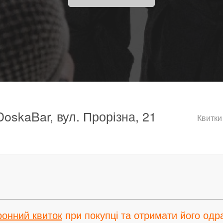
DoskaBar, вул. Прорізна, 21
Квитки
ронний квиток
при покупці та отримати його одра