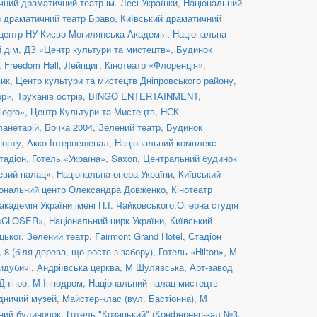
ний драматичний театр ім. Лесі Українки
,
Національний
й драматичний театр Браво
,
Київський драматичний
центр НУ Києво-Могилянська Академія
,
Національна
й дім
,
ДЗ «Центр культури та мистецтв»
,
Будинок
,
Freedom Hall
,
Лейпциг
,
Кінотеатр «Флоренція»
,
вик
,
Центр культури та мистецтв Дніпровського району
,
ор»
,
Труханів острів
,
BINGO ENTERTAINMENT
,
legro»
,
Центр Культури та Мистецтв
,
НСК
ланетарій
,
Бочка 2004
,
Зелений театр
,
Будинок
порту
,
Акко Інтернешенал
,
Національний комплекс
тадіон
,
Готель «Україна»
,
Saxon
,
Центральний будинок
евий палац»
,
Національна опера України
,
Київський
ональний центр Олександра Довженко
,
Кінотеатр
кадемія України імені П.І. Чайковського.Оперна студія
 «CLOSER»
,
Національний цирк України
,
Київський
цької
,
Зелений театр
,
Fairmont Grand Hotel
,
Стадіон
8 (біля дерева, що росте з забору)
,
Готель «Hilton»
,
М
идубичі
,
Андріївська церква
,
М Шулявська
,
Арт-завод
Дніпро
,
М Іпподром
,
Національний палац мистецтв
дничий музей
,
Майстер-клас (вул. Бастіонна)
,
М
ний будиночок
,
Готель "Козацький" (Конференц-зал №3.