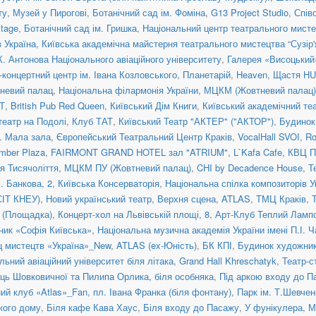
ту
,
Музей у Пирогові
,
Ботанічний сад ім. Фоміна
,
G13 Project Studio
,
Спів
tage
,
Ботанічний сад ім. Гришка
,
Національний центр театрального мисте
 Україна
,
Київська академічна майстерня театрального мистецтва “Сузір'
К. Антонова Національного авіаційного університету
,
Галерея «Висоцький
концертний центр ім. Івана Козловського
,
Планетарій
,
Heaven
,
Щастя H
невий палац
,
Національна філармонія України
,
МЦКМ (Жовтневий палац)
Т
,
British Pub Red Queen
,
Київський Дім Книги
,
Київський академічний те
театр на Подолі
,
Клуб ТАТ
,
Київський Театр "АКТЕР" ("АКТОР")
,
Будинок
a. Мала зала
,
Європейський Театральний Центр Краків
,
VocalHall SVOI
,
Ro
mber Plaza
,
FAIRMONT GRAND HOTEL зал "ATRIUM"
,
L`Kafa Cafe
,
КВЦ П
ія Тисячоліття
,
МЦКМ ПУ (Жовтневий палац)
,
CHI by Decadence House
,
Т
. Банкова, 2
,
Київська Консерваторія
,
Національна спілка композиторів У
СІТ КНЕУ)
,
Новий український театр, Верхня сцена
,
ATLAS
,
ТМЦ Краків
,
я (Площадка)
,
Концерт-хол на Львівській площі, 8
,
Арт-Клуб Теплий Ламп
ник «Софія Київська»
,
Національна музична академія України імені П.І. 
ц мистецтв «Україна»_New
,
ATLAS (ex-Юність)
,
БК КПІ
,
Будинок художни
льний авіаційний університет біля літака
,
Grand Hall Khreschatyk
,
Театр-с
иць Шовковичної та Пилипа Орлика, біля особняка
,
Під аркою входу до П
ний клуб «Atlas»_Fan
,
пл. Івана Франка (біля фонтану)
,
Парк ім. Т.Шевчен
ького дому
,
Біля кафе Кава Хаус
,
Біля входу до Пасажу
,
У фунікулера
,
М