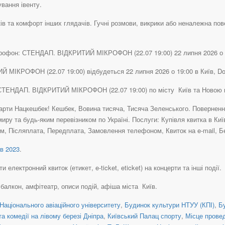
вання івенту.
в та комфорт інших глядачів. Гучні розмови, викрики або неналежна пов
крофон: СТЕНДАП. ВІДКРИТИЙ МІКРОФОН (22.07 19:00) 22 липня 2026 о 19:
МІКРОФОН (22.07 19:00) відбудеться 22 липня 2026 о 19:00 в Київ, Dos
: СТЕНДАП. ВІДКРИТИЙ МІКРОФОН (22.07 19:00) по місту Київ та Новою 
рти Нацкешбек! Кешбек, Вовина тисяча, Тисяча Зеленського. Повернення 
иру та будь-яким перевізником по Україні. Послуги: Купівля квитка в Ки
ом, Післяплата, Передплата, Замовлення телефоном, Квиток на e-mail, Бе
в 2023
.
електронний квиток (етикет, e-ticket, eticket) на концерти та інші події.
, балкон, амфітеатр, описи подій, афіша міста Київ.
Національного авіаційного університету
,
Будинок культури НТУУ (КПІ)
,
Б
а комедії на лівому березі Дніпра
,
Київський Палац спорту
,
Місце прове