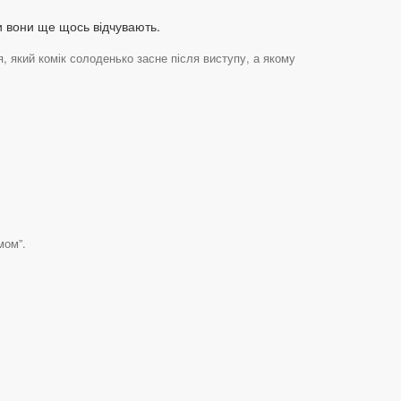
чи вони ще щось відчувають.
, який комік солоденько засне після виступу, а якому
мом”.