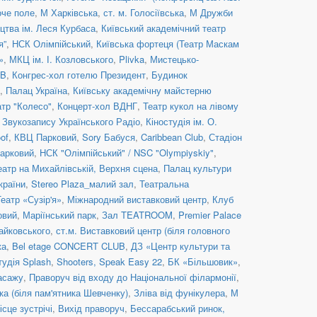
оче поле
,
М Харківська
,
ст. м. Голосіївська
,
М Дружби
цтва ім. Леся Курбаса
,
Київський академічний театр
я”
,
НСК Олімпійський
,
Київська фортеця (Театр Маскам
»
,
МКЦ ім. І. Козловського
,
Plivka
,
Мистецько-
UB
,
Конгрес-хол готелю Президент
,
Будинок
,
Палац Україна
,
Київську академічну майстерню
атр "Колесо"
,
Концерт-хол ВДНГ
,
Театр кукол на лівому
 Звукозапису Українського Радіо
,
Кіностудія ім. О.
of
,
КВЦ Парковий
,
Sory Бабуся
,
Caribbean Club
,
Стадіон
арковий
,
НСК "Олімпійський" / NSC "Olympiyskiy"
,
еатр на Михайлівській, Верхня сцена
,
Палац культури
країни
,
Stereo Plaza_малий зал
,
Театральна
Театр «Сузір'я»
,
Міжнародний виставковий центр
,
Клуб
овий
,
Маріїнський парк
,
Зал TEATROOM
,
Premier Palace
Чайковського
,
ст.м. Виставковий центр (біля головного
ка
,
Bel etage CONCERT CLUB
,
ДЗ «Центр культури та
тудія Splash
,
Shooters, Speak Easy 22
,
БК «Більшовик»
,
асажу
,
Праворуч від входу до Національної філармонії
,
ка (біля пам'ятника Шевченку)
,
Зліва від фунікулера
,
М
ісце зустрічі
,
Вихід праворуч
,
Бессарабський ринок,