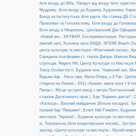
біля входу до Billa
,
Ліворуч від входу біля туристич
Мудрому
,
Біля входу до Будинку Художника
,
Кара
Вихід на Інститутську біля карти
,
На стоянці ДБ Ст
Прокопівні та Голохвістому
,
Біля входу до Головпо
Біля входу в Некрополь
,
Центральний Дім Офіцері
«Новий вік»
,
SKYBAR
,
Експериментаніум
,
Рестора
(малий зал)
,
Колонна зала КМДА
,
SFERA Beach Club
центр культури та мистецтв «Жовтневий палац»_бр
Середина платформи ст. героїв Дніпра
,
Маячок Bea
стрільців
,
Regent Hill
,
Центр Культури та Мистецтв 
Театр Особистості
,
Будинок кіно. Червоний зал
,
Mon
Відьма бар - Лиса гора
,
Мала Опера_v.2 Fan
,
Центр
глядача на Липках.
,
ЄКЦ «Краків» мала зала 1-й по
Палас»
,
Місце зустрічі вихід з метро Політехнічний 
сторони Десятинного пров.)
,
Бар "Бармен диктат"
,
D
«Катюша»
,
Виїзний майданчик (Вільна посадка)
,
Зу
Ігровий бар "Respawn"
,
Event Hall Freedom
,
Будинок
мистецтв "Україна".
,
Будинок культури та мистецтв
м. Театральна (біля кондитерських кіосків).
,
Зустріч
заклад «Центр культури та мистецтв»
,
Музей-кварт