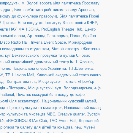
нопродукт»
,
м. Золоті ворота біля пам'ятника Ярославу
вадрат
,
Біля пам'ятника робітникам заводу Арсенал
,
 входу до фунікулера праворуч)
,
Біля пам'ятника Проні
 М.Гришка
,
Біля входу до Інституту бізнес-освіти КНЕУ
,
стецтв НАУ_ФАН ЗОНА
,
ProEnglish Theatre Hub
,
Центр
анської слави
,
Арт-завод Платформа
,
Палац Україна
Disco Radio Hall
,
Inveria Event Space
,
Міжнародний
им викладачам та студентам
,
Біля кінотеатру «Жовтень»
,
к: кут Бехтерівського провулка та вулиці Січових
льний академічний драматичний театр ім. І. Франка
,
c home
,
Національна опера України ім. Т.Г.Шевченка
,
АУ
,
ТРЦ Lavina Mall
,
Київський академічний театр юного
оді, Контрактова пл.
,
Місце зустрічі готель «Прем'єр
дія «Ліхтарик»
,
Місце зустрічі вул. Володимирська, 4 (зі
rnational
,
Початок екскурсії біля входу до кафе
бюлі біля ескалатора)
,
Національний художній музей
,
ад «Центр культури та мистецтв»
,
Національний палац
нтр культури та мистецтв МВС
,
Creative quarter
,
Зустріч:
12
,
«RECONQUISTA» Club
,
ТАО Event Hall
,
Державний
р опери та балету для дітей та юнацтва_new
,
Музей