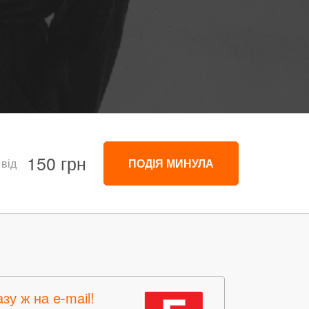
150 грн
 від
ПОДІЯ МИНУЛА
зу ж на e-mail!