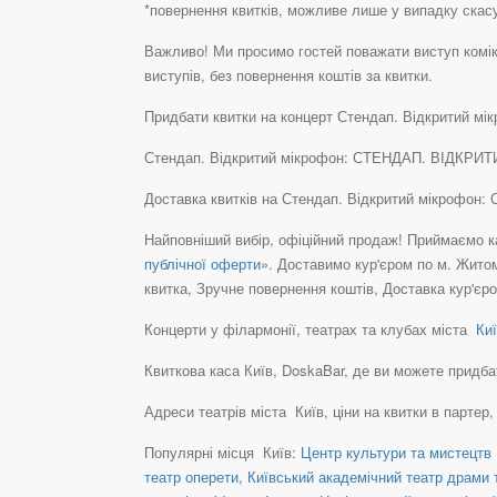
*повернення квитків, можливе лише у випадку скасу
Важливо! Ми просимо гостей поважати виступ комікі
виступів, без повернення коштів за квитки.
Придбати квитки на концерт Стендап. Відкритий мі
Стендап. Відкритий мікрофон: СТЕНДАП. ВІДКРИТИЙ 
Доставка квитків на Стендап. Відкритий мікрофон
Найповніший вибір, офіційний продаж! Приймаємо ка
публічної оферти
». Доставимо кур'єром по м. Житом
квитка, Зручне повернення коштів, Доставка кур'єр
Концерти у філармонії, театрах та клубах міста
Киї
Квиткова каса Київ, DoskaBar, де ви можете придбати 
Адреси театрів міста Київ, ціни на квитки в партер
Популярні місця Київ:
Центр культури та мистецтв 
театр оперети
,
Київський академічний театр драми т