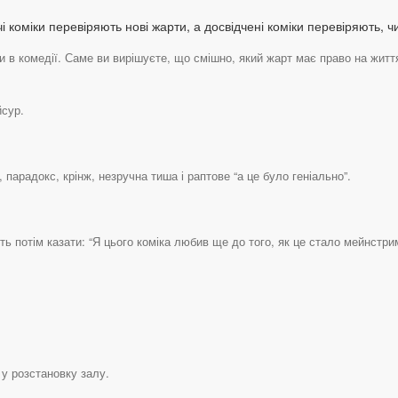
і коміки перевіряють нові жарти, а досвідчені коміки перевіряють, 
 в комедії. Саме ви вирішуєте, що смішно, який жарт має право на життя
йсур.
 парадокс, крінж, незручна тиша і раптове “а це було геніально”.
сть потім казати: “Я цього коміка любив ще до того, як це стало мейнстри
 у розстановку залу.