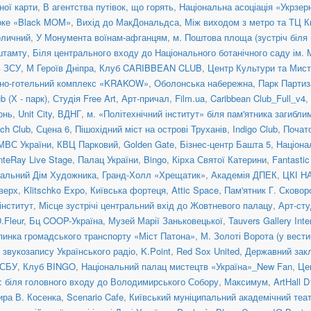
ної карти
,
В агентства путівок, що горять
,
Національна асоціація «Укрзер
оке «Black MOM»
,
Вихід до МакДональдса
,
Між виходом з метро та ТЦ К
оличний
,
У Монумента воїнам-афганцям
,
м. Поштова площа (зустріч біля
штамту
,
Біля центрального входу до Національного ботанічного саду ім.
в ЗСУ
,
М Героїв Дніпра
,
Клуб CARIBBEAN CLUB
,
Центр Культури та Ми
нно-готельний комплекс «KRAKOW»
,
Оболонська набережна
,
Парк Партиз
 (Х - парк)
,
Студія Free Art
,
Арт-причал
,
Film.ua
,
Caribbean Club_Full_v4
,
онь
,
Unit Сity
,
ВДНГ
,
м. «Політехнічний інститут» біля пам'ятника загибл
ch Club
,
Сцена 6
,
Пішохідний міст на острові Труханів
,
Indigo Club
,
Почато
МВС України
,
КВЦ Парковий
,
Golden Gate
,
Бізнес-центр Башта 5
,
Націона
teRay Live Stage
,
Палац України
,
Bingo
,
Кірха Святої Катерини
,
Fantasti
альний Дім Художника
,
Гранд-Холл «Хрещатик»
,
Академія ДПЕК
,
ЦКІ Н
верх
,
Klitschko Expo
,
Київська фортеця
,
Attic Space
,
Пам'ятник Г. Сковор
інститут
,
Місце зустрічі центральний вхід до Жовтневого палацу
,
Арт-сту
.Fleur
,
Бц COOP-Україна
,
Музей Марії Заньковецької
,
Tauvers Gallery Inte
пинка громадського транспорту «Міст Патона»
,
М. Золоті Ворота (у вести
 звукозапису Українського радіо
,
K.Point
,
Red Sox United
,
Державний закл
 СБУ
,
Клуб BINGO
,
Національний палац мистецтв «Україна»_New Fan
,
Це
: біля головного входу до Володимирського Собору
,
Максимум
,
ArtHall D
ира В. Косенка
,
Scenario Cafe
,
Київський муніципальний академічний теат