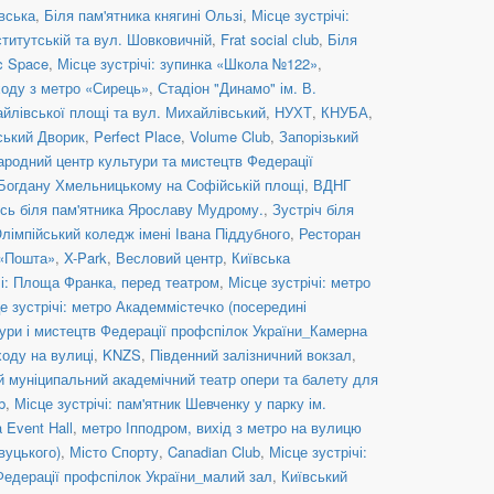
івська
,
Біля пам'ятника княгині Ользі
,
Місце зустрічі:
ститутській та вул. Шовковичній
,
Frat social сlub
,
Біля
c Space
,
Місце зустрічі: зупинка «Школа №122»
,
иходу з метро «Сирець»
,
Стадіон "Динамо" ім. В.
айлівської площі та вул. Михайлівський
,
НУХТ
,
КНУБА
,
ський Дворик
,
Perfect Place
,
Volume Club
,
Запорізький
ародний центр культури та мистецтв Федерації
 Богдану Хмельницькому на Софійській площі
,
ВДНГ
сь біля пам'ятника Ярославу Мудрому.
,
Зустріч біля
лімпійський коледж імені Івана Піддубного
,
Ресторан
 «Пошта»
,
X-Park
,
Весловий центр
,
Київська
чі: Площа Франка, перед театром
,
Місце зустрічі: метро
е зустрічі: метро Академмістечко (посередині
ури і мистецтв Федерації профспілок України_Камерна
ходу на вулиці
,
KNZS
,
Південний залізничний вокзал
,
й муніципальний академічний театр опери та балету для
b
,
Місце зустрічі: пам'ятник Шевченку у парку ім.
 Event Hall
,
метро Іпподром, вихід з метро на вулицю
вуцького)
,
Місто Спорту
,
Canadian Club
,
Місце зустрічі:
Федерації профспілок України_малий зал
,
Київський