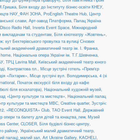
 М.Гришка
,
Біля входу до Інституту бізнес-освіти КНЕУ
,
стецтв НАУ_ФАН ЗОНА
,
ProEnglish Theatre Hub
,
Центр
анської слави
,
Арт-завод Платформа
,
Палац Україна
Disco Radio Hall
,
Inveria Event Space
,
Міжнародний
им викладачам та студентам
,
Біля кінотеатру «Жовтень»
,
к: кут Бехтерівського провулка та вулиці Січових
льний академічний драматичний театр ім. І. Франка
,
c home
,
Національна опера України ім. Т.Г.Шевченка
,
АУ
,
ТРЦ Lavina Mall
,
Київський академічний театр юного
оді, Контрактова пл.
,
Місце зустрічі готель «Прем'єр
дія «Ліхтарик»
,
Місце зустрічі вул. Володимирська, 4 (зі
rnational
,
Початок екскурсії біля входу до кафе
бюлі біля ескалатора)
,
Національний художній музей
,
ад «Центр культури та мистецтв»
,
Національний палац
нтр культури та мистецтв МВС
,
Creative quarter
,
Зустріч:
12
,
«RECONQUISTA» Club
,
ТАО Event Hall
,
Державний
р опери та балету для дітей та юнацтва_new
,
Музей
ess Center
,
CLOSER
,
Біля будівлі бізнес-центру
,
го району
,
Український малий драматичний театр
,
й палац)_малий зал
,
Art Ukraine Gallery
,
KACHELI
,