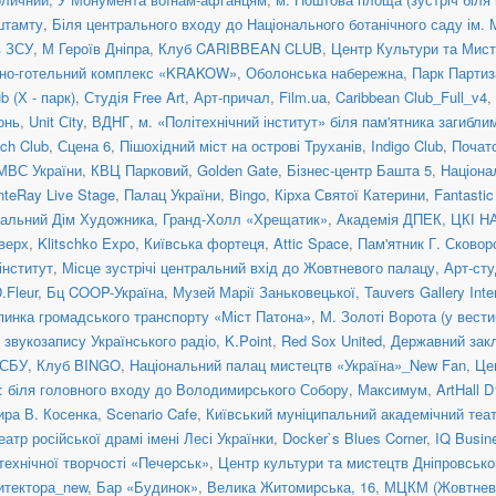
штамту
,
Біля центрального входу до Національного ботанічного саду ім.
в ЗСУ
,
М Героїв Дніпра
,
Клуб CARIBBEAN CLUB
,
Центр Культури та Ми
нно-готельний комплекс «KRAKOW»
,
Оболонська набережна
,
Парк Партиз
 (Х - парк)
,
Студія Free Art
,
Арт-причал
,
Film.ua
,
Caribbean Club_Full_v4
,
онь
,
Unit Сity
,
ВДНГ
,
м. «Політехнічний інститут» біля пам'ятника загибл
ch Club
,
Сцена 6
,
Пішохідний міст на острові Труханів
,
Indigo Club
,
Почато
МВС України
,
КВЦ Парковий
,
Golden Gate
,
Бізнес-центр Башта 5
,
Націона
teRay Live Stage
,
Палац України
,
Bingo
,
Кірха Святої Катерини
,
Fantasti
альний Дім Художника
,
Гранд-Холл «Хрещатик»
,
Академія ДПЕК
,
ЦКІ Н
верх
,
Klitschko Expo
,
Київська фортеця
,
Attic Space
,
Пам'ятник Г. Сковор
інститут
,
Місце зустрічі центральний вхід до Жовтневого палацу
,
Арт-сту
.Fleur
,
Бц COOP-Україна
,
Музей Марії Заньковецької
,
Tauvers Gallery Inte
пинка громадського транспорту «Міст Патона»
,
М. Золоті Ворота (у вести
 звукозапису Українського радіо
,
K.Point
,
Red Sox United
,
Державний закл
 СБУ
,
Клуб BINGO
,
Національний палац мистецтв «Україна»_New Fan
,
Це
: біля головного входу до Володимирського Собору
,
Максимум
,
ArtHall D
ира В. Косенка
,
Scenario Cafe
,
Київський муніципальний академічний теат
атр російської драмі імені Лесі Українки
,
Docker`s Blues Corner
,
IQ Busin
технічної творчості «Печерськ»
,
Центр культури та мистецтв Дніпровсько
итектора_new
,
Бар «Будинок»
,
Велика Житомирська, 16
,
МЦКМ (Жовтневи