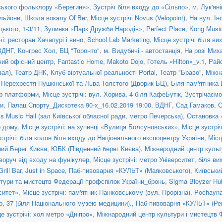
нського фольклору «Берегиня»
,
Зустріч біля входу до «Сільпо», м. Лук'ян
льйони
,
Школа вокалу Ol`Ber
,
Місце зустрічі Novus (Velopoint)
,
На вул. Ін
цького, 1-3/11
,
Зупинка «Парк Дружби Народів»
,
Perfect Place
,
Kong Musi
чі: ресторан Хачапурі і вино
,
School Lab Marketing
,
Місце зустрічі біля в
ВДНГ
,
Конгрес Хол
,
БЦ "Торонто"
,
м. Видубичі - автостанція
,
На розі Мих
ий офісний центр
,
Fantastic Home
,
Makoto Dojo
,
Готель «Hilton»_v.1
,
Рай
зал)
,
Театр ДНК
,
Клуб віртуальної реальності Portal
,
Театр "Браво"
,
Міжн
,
Перехрестя Пушкінської та Льва Толстого (Дворик БЦ)
,
Біля пам'ятника
нтр платформи
,
Місце зустрічі: вул. Хорива, 4 біля КафеБутік
,
Зустрічаємо
и
,
Палац Спорту_Дискотека 90-х_16.02.2019 19:00
,
ВДНГ, Сад Гамаков
,
О
is Music Hall (зал Київської обласної ради, метро Печерська)
,
Остановка
о дому
,
Місце зустрічі: на зупинці «Вулиця Болсуновських»
,
Місце зустрі
стрічі: біля колон біля входу до Національного експоцентру України
,
Місц
ний Берег Києва
,
ЮБК (Південний берег Києва)
,
Міжнародний центр культ
воруч від входу на фунікулер
,
Місце зустрічі: метро Університет, біля ви
ill Bar
,
Just in Space
,
Паб-пивоварня «КУЛЬТ» (Маяковського)
,
Київськи
тури та мистецтв Федерації профспілок України_бронь
,
Sigma Bleyzer Hu
рситет»
,
Місце зустрічі: пам'ятник Паніковському (вул. Прорізна)
,
Pochayna
о, 37 (біля Національного музею медицини).
,
Паб-пивоварня «КУЛЬТ» (Ре
е зустрічі: хол метро «Дніпро»
,
Міжнародний центр культури і мистецтв 