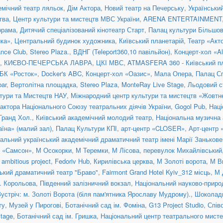
емічний театр ляльок
,
Дім Актора
,
Новий театр на Печерську
,
Українськи
тва
,
Центр культури та мистецтв МВС України
,
ARENA ENTERTAINMENT
орама
,
Дитячий спеціалізований кінотеатр Старт
,
Палац культури Більшо
ка»
,
Центральний будинок художника
,
Київський планетарій
,
Театр «Акт
nce Club
,
Stereo Plaza.
,
ВДНГ (Teleport360,10 павільйон)
,
Концерт-хол «Al
,
КИЄВО-ПЕЧЕРСЬКА ЛАВРА
,
ЦКІ МВС
,
ATMASFERA 360 - Київський п
БК «Росток»
,
Docker's ABC
,
Концерт-хол «Оазис»
,
Мала Опера
,
Палац С
ar
,
Вертолітна площадка
,
Stereo Plaza
,
MonteRay Live Stage
,
Льодовий с
тури та Мистецтв НАУ
,
Міжнародний центр культури та мистецтв «Жовтн
актора Національного Союзу театральних діячів України
,
Gogol Pub
,
Наці
 Гранд Хол.
,
Київський академічний молодий театр
,
Національна музична а
їна» (малий зал)
,
Палац Культури КПІ
,
арт-центр «CLOSER»
,
Арт-центр
альний український академічний драматичний театр імені Марії Занькове
н «Самсон»
,
М Осокорки
,
М Теремки
,
М Лісова
,
перевулок Михайлівський, 
ambitious project
,
Fedoriv Hub
,
Кирилівська церква
,
М Золоті ворота
,
М В
ький драматичний театр "Браво"
,
Fairmont Grand Hotel Kyiv_312 місць
,
М 
. Корольова
,
Південний залізничний вокзал
,
Національний науково-приро
Зустріч: м. Золоті Ворота (біля пам'ятника Ярославу Мудрому).
,
Шоколад
ту
,
Музей у Пирогові
,
Ботанічний сад ім. Фоміна
,
G13 Project Studio
,
Спів
tage
,
Ботанічний сад ім. Гришка
,
Національний центр театрального мисте