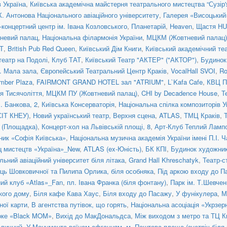
 Україна
,
Київська академічна майстерня театрального мистецтва “Сузір'
К. Антонова Національного авіаційного університету
,
Галерея «Висоцький
концертний центр ім. Івана Козловського
,
Планетарій
,
Heaven
,
Щастя H
невий палац
,
Національна філармонія України
,
МЦКМ (Жовтневий палац)
Т
,
British Pub Red Queen
,
Київський Дім Книги
,
Київський академічний те
театр на Подолі
,
Клуб ТАТ
,
Київський Театр "АКТЕР" ("АКТОР")
,
Будинок
a. Мала зала
,
Європейський Театральний Центр Краків
,
VocalHall SVOI
,
Ro
mber Plaza
,
FAIRMONT GRAND HOTEL зал "ATRIUM"
,
L`Kafa Cafe
,
КВЦ П
ія Тисячоліття
,
МЦКМ ПУ (Жовтневий палац)
,
CHI by Decadence House
,
Т
. Банкова, 2
,
Київська Консерваторія
,
Національна спілка композиторів У
СІТ КНЕУ)
,
Новий український театр, Верхня сцена
,
ATLAS
,
ТМЦ Краків
,
я (Площадка)
,
Концерт-хол на Львівській площі, 8
,
Арт-Клуб Теплий Ламп
ник «Софія Київська»
,
Національна музична академія України імені П.І. 
ц мистецтв «Україна»_New
,
ATLAS (ex-Юність)
,
БК КПІ
,
Будинок художни
льний авіаційний університет біля літака
,
Grand Hall Khreschatyk
,
Театр-с
иць Шовковичної та Пилипа Орлика, біля особняка
,
Під аркою входу до П
ний клуб «Atlas»_Fan
,
пл. Івана Франка (біля фонтану)
,
Парк ім. Т.Шевчен
ького дому
,
Біля кафе Кава Хаус
,
Біля входу до Пасажу
,
У фунікулера
,
М
ної карти
,
В агентства путівок, що горять
,
Національна асоціація «Укрзер
оке «Black MOM»
,
Вихід до МакДональдса
,
Між виходом з метро та ТЦ К
оличний
,
У Монумента воїнам-афганцям
,
м. Поштова площа (зустріч біля