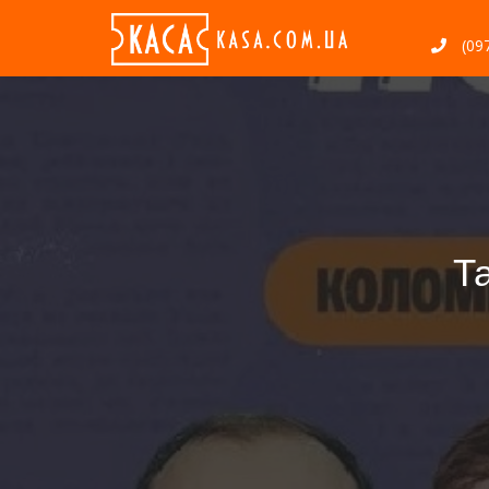
(097
Та