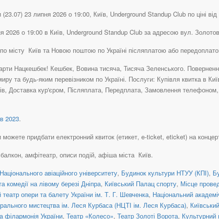
(23.07) 23 липня 2026 о 19:00, Київ, Underground Standup Club по ціні від 
ня 2026 о 19:00 в Київ, Underground Standup Club за адресою вул. Золотов
7) по місту Київ та Новою поштою по Україні післяплатою або передоплат
рти Нацкешбек! Кешбек, Вовина тисяча, Тисяча Зеленського. Повернення 
иру та будь-яким перевізником по Україні. Послуги: Купівля квитка в Киї
в, Доставка кур'єром, Післяплата, Передплата, Замовлення телефоном, К
в 2023
.
можете придбати електронний квиток (етикет, e-ticket, eticket) на концерт
, балкон, амфітеатр, описи подій, афіша міста Київ.
Національного авіаційного університету
,
Будинок культури НТУУ (КПІ)
,
Б
а комедії на лівому березі Дніпра
,
Київський Палац спорту
,
Місце прове
театр опери та балету України ім. Т. Г. Шевченка
,
Національний академіч
рального мистецтва ім. Леся Курбаса (НЦТІ ім. Леся Курбаса)
,
Київськи
а філармонія України
,
Театр «Колесо»
,
Театр Золоті Ворота
,
Культурний 