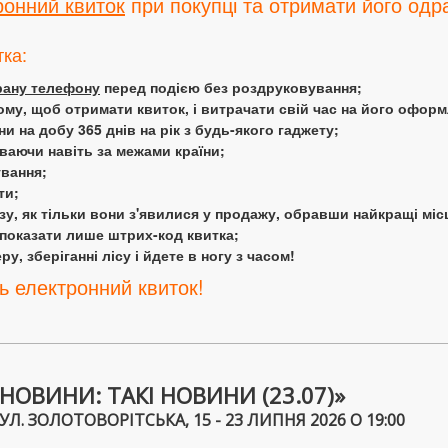
ронний квиток
при покупці та отримати його одра
тка:
крану телефону
перед подією без роздруковування;
ому, щоб отримати квиток, і витрачати свій час на його офор
 на добу 365 днів на рік з будь-якого гаджету;
аючи навіть за межами країни;
ування;
ти;
у, як тільки вони з'явилися у продажу, обравши найкращі міс
 показати лише штрих-код квитка;
у, зберіганні лісу і йдете в ногу з часом!
ь електронний квиток!
НОВИНИ: ТАКІ НОВИНИ (23.07)»
. ЗОЛОТОВОРІТСЬКА, 15 - 23 ЛИПНЯ 2026 О 19:00