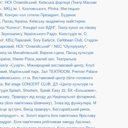
я”
,
НСК Олімпійський
,
Київська фортеця (Театр Маскам
»
,
МКЦ ім. І. Козловського
,
Plivka
,
Мистецько-
UB
,
Конгрес-хол готелю Президент
,
Будинок
,
Палац Україна
,
Київську академічну майстерню
атр "Колесо"
,
Концерт-хол ВДНГ
,
Театр кукол на лівому
 Звукозапису Українського Радіо
,
Кіностудія ім. О.
of
,
КВЦ Парковий
,
Sory Бабуся
,
Caribbean Club
,
Стадіон
арковий
,
НСК "Олімпійський" / NSC "Olympiyskiy"
,
еатр на Михайлівській, Верхня сцена
,
Палац культури
країни
,
Stereo Plaza_малий зал
,
Театральна
Театр «Сузір'я»
,
Міжнародний виставковий центр
,
Клуб
овий
,
Маріїнський парк
,
Зал TEATROOM
,
Premier Palace
Чайковського
,
ст.м. Виставковий центр (біля головного
ка
,
Bel etage CONCERT CLUB
,
ДЗ «Центр культури та
тудія Splash
,
Shooters, Speak Easy 22
,
БК «Більшовик»
,
асажу
,
Праворуч від входу до Національної філармонії
,
ка (біля пам'ятника Шевченку)
,
Зліва від фунікулера
,
М
ісце зустрічі
,
Вихід праворуч
,
Бессарабський ринок,
нопродукт»
,
м. Золоті ворота біля пам'ятника Ярославу
вадрат
,
Біля пам'ятника робітникам заводу Арсенал
,
 входу до фунікулера праворуч)
,
Біля пам'ятника Проні