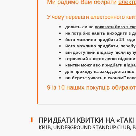
Ми радимо Вам обирати
елект
У чому переваги електронного кви
досить лише
показати його з е
не потрібно навіть виходити з д
його можливо придбати 24 години
його можливо придбати, перебув
він доступний відразу після куп
втрачений квиток легко віднови
квитки можливо придбати відраз
для проходу на захід достатньо
ви берете участь в економії папер
9 із 10 наших покупців обирают
ПРИДБАТИ КВИТКИ НА «ТАКІ 
КИЇВ, UNDERGROUND STANDUP CLUB, ВУЛ