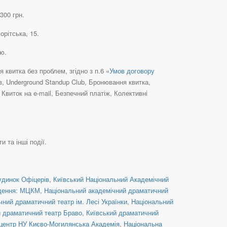
300 грн.
орітська, 15.
ою.
квитка без проблем, згідно з п.6 «
Умов договору
в, Underground Standup Club, Бронювання квитка,
виток на e-mail, Безпечний платіж, Колективні
и та інші події.
удинок Офіцерів
,
Київський Національний Академічний
дення: МЦКМ
,
Національний академічний драматичний
ний драматичний театр ім. Лесі Українки
,
Національний
й драматичний театр Браво
,
Київський драматичний
центр НУ Києво-Могилянська Академія
,
Національна