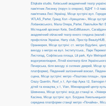
Etiqkate studio
,
Київський академічний театр украї
пам'ятник Лисенку (поруч із оперою)
,
ВДНГ 1–3 паві
пам'ятника Лесі Українці
,
Місце зустрічі вул. Городе
'ATLAS_Parter
,
Гранд Хол «Хрещатик»
,
Місце зустрі
Лобановського
,
Мала Опера_Parter
,
Павільйон №1 
Містецький арсенал Київ
,
SexEdMuseum
,
Сагайдачн
академічний обласний театр юного глядача (малий 
профспілок України
,
Harry club
,
Простір BeautyHUB
Оранжерея
,
Місце зустрічі: ст. метро Відубичі, це
виходу з метро на вул. Інститутська.
,
Парк Перемог
Листопад
,
Софіївська площа
,
L8 park
,
Kyiv Metropol
водогрязелікарня
,
Літній кінотеатр біля Українськог
Печерська, біля виходу зі скляних дверей
,
Місце зу
платформи)
,
Південний залізничний вокзал
,
Півден
сцена
,
Місце зустрічі: метро «Поштова площа», пра
Crazy Quentin
,
Roof_v.1
,
Арт-бар Арка 12
,
Samogon Gr
дітей та юнацтва_v.1
,
Vian
,
Міжнародний центр куль
Шевченка
,
Місце зустрічі: вхід до станції м. «Уніве
Касіяна
,
Місце зустрічі: вул. Богдана Хмельницьког
середина платформи станції метро «Почайна»
,
Місц