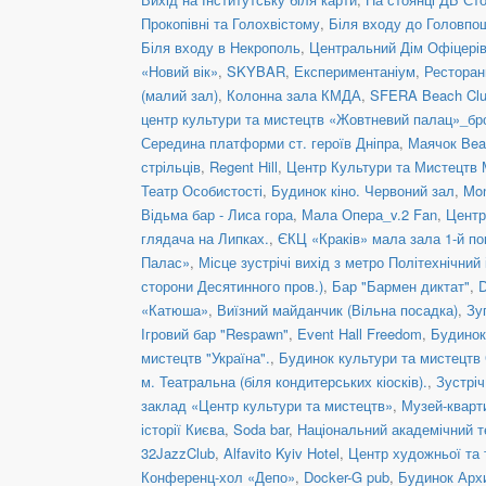
Прокопівні та Голохвістому
,
Біля входу до Головпо
Біля входу в Некрополь
,
Центральний Дім Офіцері
«Новий вік»
,
SKYBAR
,
Експериментаніум
,
Рестора
(малий зал)
,
Колонна зала КМДА
,
SFERA Beach Club
центр культури та мистецтв «Жовтневий палац»_бр
Середина платформи ст. героїв Дніпра
,
Маячок Bea
стрільців
,
Regent Hill
,
Центр Культури та Мистецтв 
Театр Особистості
,
Будинок кіно. Червоний зал
,
Mon
Відьма бар - Лиса гора
,
Мала Опера_v.2 Fan
,
Центр
глядача на Липках.
,
ЄКЦ «Краків» мала зала 1-й по
Палас»
,
Місце зустрічі вихід з метро Політехнічний 
сторони Десятинного пров.)
,
Бар "Бармен диктат"
,
D
«Катюша»
,
Виїзний майданчик (Вільна посадка)
,
Зу
Ігровий бар "Respawn"
,
Event Hall Freedom
,
Будинок
мистецтв "Україна".
,
Будинок культури та мистецтв
м. Театральна (біля кондитерських кіосків).
,
Зустріч
заклад «Центр культури та мистецтв»
,
Музей-кварт
історії Києва
,
Soda bar
,
Національний академічний те
32JazzClub
,
Alfavito Kyiv Hotel
,
Центр художньої та 
Конференц-хол «Депо»
,
Docker-G pub
,
Будинок Арх