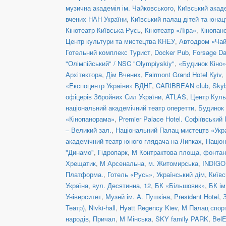
музична академія ім. Чайковського
,
Київський акад
вчених НАН України
,
Київський палац дітей та юнац
Кінотеатр Київська Русь
,
Кінотеатр «Ліра»
,
Кінопан
Центр культури та мистецтва КНЕУ
,
Автодром «Чай
Готельний комплекс Турист
,
Docker Pub
,
Forsage Da
"Олімпійський" / NSC "Olympiyskiy"
,
«Будинок Кіно»
Архітектора
,
Дім Вчених
,
Fairmont Grand Hotel Kyiv
,
«Експоцентр України» ВДНГ
,
CARIBBEAN club
,
Skyb
офіцерів Збройних Сил України
,
ATLAS
,
Центр Куль
національний академічний театр оперетти
,
Будинок 
«Кінопанорама»
,
Premier Palace Hotel. Софіївський
– Великий зал.
,
Національний Палац мистецтв «Укра
академічний театр юного глядача на Липках
,
Націон
"Динамо"
,
Гідропарк
,
М Контрактова площа, фонта
Хрещатик
,
М Арсенальна
,
м. Житомирська
,
INDIGO 
Платформа.
,
Готель «Русь»
,
Український дім
,
Київс
Україна
,
вул. Десятинна, 12
,
БК «Більшовик»
,
БК ім
Університет
,
Музей ім. А. Пушкіна
,
President Hotel
,
Театр)
,
Nivki-hall
,
Hyatt Regency Kiev
,
М Палац спор
народів
,
Причал
,
М Мінська
,
SKY family PARK
,
BelE