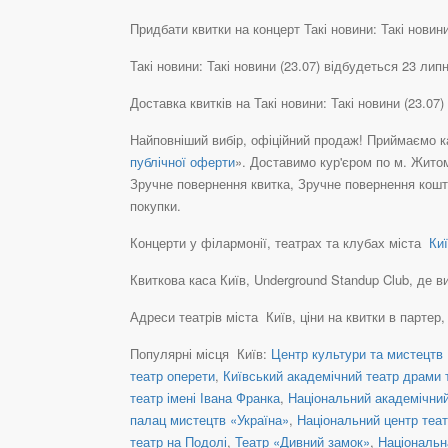
Придбати квитки на концерт Такі новини: Такі новини 
Такі новини: Такі новини (23.07) відбудеться 23 лип
Доставка квитків на Такі новини: Такі новини (23.0
Найповніший вибір, офіційний продаж! Приймаємо ка
публічної оферти
». Доставимо кур'єром по м. Житом
Зручне повернення квитка, Зручне повернення кошті
покупки.
Концерти у філармонії, театрах та клубах міста
Киї
Квиткова каса Київ, Underground Standup Club, де ви 
Адреси театрів міста Київ, ціни на квитки в партер
Популярні місця Київ:
Центр культури та мистецтв 
театр оперети
,
Київський академічний театр драми т
театр імені Івана Франка
,
Національний академічний 
палац мистецтв «Україна»
,
Національний центр теат
театр на Подолі
,
Театр «Дивний замок»
,
Національн