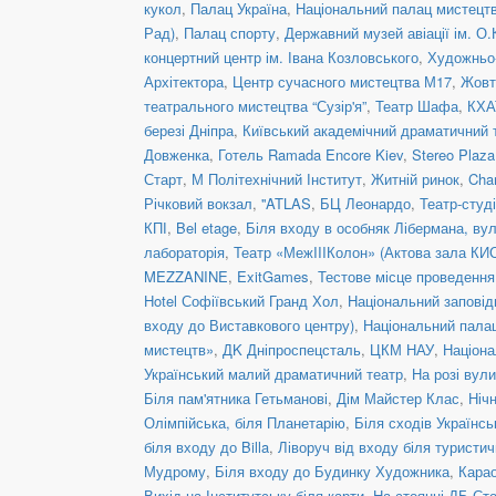
кукол
,
Палац Україна
,
Національний палац мистецтв
Рад)
,
Палац спорту
,
Державний музей авіації ім. О.
концертний центр ім. Івана Козловського
,
Художньо-
Архітектора
,
Центр сучасного мистецтва М17
,
Жовт
театрального мистецтва “Сузір'я”
,
Театр Шафа
,
КХА
березі Дніпра
,
Київський академічний драматичний 
Довженка
,
Готель Ramada Encore Kiev
,
Stereo Plaz
Старт
,
М Політехнічний Інститут
,
Житній ринок
,
Cha
Річковий вокзал
,
''ATLAS
,
БЦ Леонардо
,
Театр-студ
КПІ
,
Bel etage
,
Біля входу в особняк Лібермана, вул
лабораторія
,
Театр «МежIIIКолон» (Актова зала КИ
MEZZANINE
,
ExitGames
,
Тестове місце проведенн
Hotel Софіївський Гранд Хол
,
Національний заповід
входу до Виставкового центру)
,
Національний пала
мистецтв»
,
ДK Дніпроспецсталь
,
ЦКМ НАУ
,
Націона
Український малий драматичний театр
,
На розі вул
Біля пам'ятника Гетьманові
,
Дім Майстер Клас
,
Ніч
Олімпійська, біля Планетарію
,
Біля сходів Українс
біля входу до Billa
,
Ліворуч від входу біля туристич
Мудрому
,
Біля входу до Будинку Художника
,
Кара
Вихід на Інститутську біля карти
,
На стоянці ДБ Ст