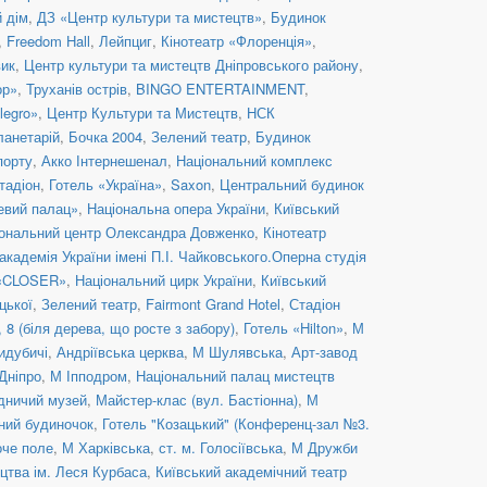
й дім
,
ДЗ «Центр культури та мистецтв»
,
Будинок
,
Freedom Hall
,
Лейпциг
,
Кінотеатр «Флоренція»
,
вик
,
Центр культури та мистецтв Дніпровського району
,
ор»
,
Труханів острів
,
BINGO ENTERTAINMENT
,
legro»
,
Центр Культури та Мистецтв
,
НСК
ланетарій
,
Бочка 2004
,
Зелений театр
,
Будинок
порту
,
Акко Інтернешенал
,
Національний комплекс
тадіон
,
Готель «Україна»
,
Saxon
,
Центральний будинок
евий палац»
,
Національна опера України
,
Київський
ональний центр Олександра Довженко
,
Кінотеатр
кадемія України імені П.І. Чайковського.Оперна студія
 «CLOSER»
,
Національний цирк України
,
Київський
цької
,
Зелений театр
,
Fairmont Grand Hotel
,
Стадіон
8 (біля дерева, що росте з забору)
,
Готель «Hilton»
,
М
идубичі
,
Андріївська церква
,
М Шулявська
,
Арт-завод
Дніпро
,
М Іпподром
,
Національний палац мистецтв
дничий музей
,
Майстер-клас (вул. Бастіонна)
,
М
ний будиночок
,
Готель "Козацький" (Конференц-зал №3.
оче поле
,
М Харківська
,
ст. м. Голосіївська
,
М Дружби
цтва ім. Леся Курбаса
,
Київський академічний театр