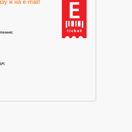
зу ж на e-mail!
млення;
ця;