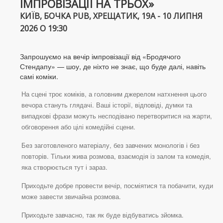
ІМПРОВІЗАЦІЇ НА ТРЬОХ»
КИЇВ, БОЧКА PUB, ХРЕЩАТИК, 19А - 10 ЛИПНЯ
2026 О 19:30
Запрошуємо на вечір імпровізації від «Бродячого
Стендапу» — шоу, де ніхто не знає, що буде далі, навіть
самі коміки.
На сцені троє коміків, а головним джерелом натхнення цього
вечора стануть глядачі. Ваші історії, відповіді, думки та
випадкові фрази можуть несподівано перетворитися на жарти,
обговорення або цілі комедійні сцени.
Без заготовленого матеріалу, без завчених монологів і без
повторів. Тільки жива розмова, взаємодія із залом та комедія,
яка створюється тут і зараз.
Приходьте добре провести вечір, посміятися та побачити, куди
може завести звичайна розмова.
Приходьте завчасно, так як буде відбуватись зйомка.