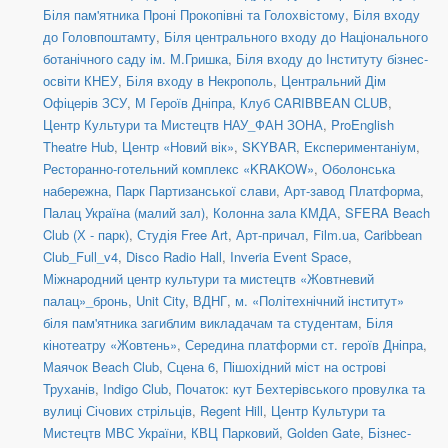
Біля пам'ятника Проні Прокопівні та Голохвістому
,
Біля входу
до Головпоштамту
,
Біля центрального входу до Національного
ботанічного саду ім. М.Гришка
,
Біля входу до Інституту бізнес-
освіти КНЕУ
,
Біля входу в Некрополь
,
Центральний Дім
Офіцерів ЗСУ
,
М Героїв Дніпра
,
Клуб CARIBBEAN CLUB
,
Центр Культури та Мистецтв НАУ_ФАН ЗОНА
,
ProEnglish
Theatre Hub
,
Центр «Новий вік»
,
SKYBAR
,
Експериментаніум
,
Ресторанно-готельний комплекс «KRAKOW»
,
Оболонська
набережна
,
Парк Партизанської слави
,
Арт-завод Платформа
,
Палац Україна (малий зал)
,
Колонна зала КМДА
,
SFERA Beach
Club (Х - парк)
,
Студія Free Art
,
Арт-причал
,
Film.ua
,
Caribbean
Club_Full_v4
,
Disco Radio Hall
,
Inveria Event Space
,
Міжнародний центр культури та мистецтв «Жовтневий
палац»_бронь
,
Unit Сity
,
ВДНГ
,
м. «Політехнічний інститут»
біля пам'ятника загиблим викладачам та студентам
,
Біля
кінотеатру «Жовтень»
,
Середина платформи ст. героїв Дніпра
,
Маячок Beach Club
,
Сцена 6
,
Пішохідний міст на острові
Труханів
,
Indigo Club
,
Початок: кут Бехтерівського провулка та
вулиці Січових стрільців
,
Regent Hill
,
Центр Культури та
Мистецтв МВС України
,
КВЦ Парковий
,
Golden Gate
,
Бізнес-