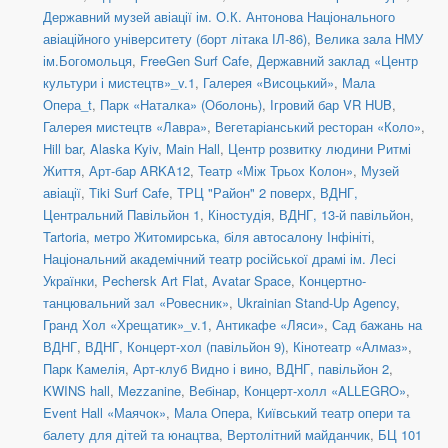
Державний музей авіації ім. О.К. Антонова Національного
авіаційного університету (борт літака ІЛ-86)
,
Велика зала НМУ
ім.Богомольця
,
FreeGen Surf Cafe
,
Державний заклад «Центр
культури і мистецтв»_v.1
,
Галерея «Висоцький»
,
Мала
Опера_t
,
Парк «Наталка» (Оболонь)
,
Ігровий бар VR HUB
,
Галерея мистецтв «Лавра»
,
Вегетаріанський ресторан «Коло»
,
Hill bar
,
Alaska Kyiv
,
Main Hall
,
Центр розвитку людини Ритмі
Життя
,
Арт-бар ARKA12
,
Театр «Між Трьох Колон»
,
Музей
авіації
,
Tiki Surf Cafe
,
ТРЦ "Район" 2 поверх
,
ВДНГ,
Центральний Павільйон 1
,
Кіностудія
,
ВДНГ, 13-й павільйон
,
Tartoria
,
метро Житомирська, біля автосалону Інфініті
,
Національний академічний театр російської драмі ім. Лесі
Українки
,
Pechersk Art Flat
,
Avatar Space
,
Концертно-
танцювальний зал «Ровесник»
,
Ukrainian Stand-Up Agency
,
Гранд Хол «Хрещатик»_v.1
,
Антикафе «Ляси»
,
Сад бажань на
ВДНГ
,
ВДНГ, Концерт-хол (павільйон 9)
,
Кінотеатр «Алмаз»
,
Парк Камелія
,
Арт-клуб Видно і вино
,
ВДНГ, павільйон 2
,
KWINS hall
,
Mezzanine
,
Вебінар
,
Концерт-холл «ALLEGRO»
,
Event Hall «Маячок»
,
Мала Опера
,
Київський театр опери та
балету для дітей та юнацтва
,
Вертолітний майданчик
,
БЦ 101