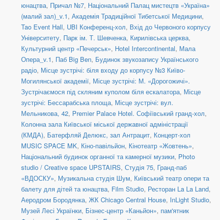
юнацтва
,
Причал №7
,
Національний Палац мистецтв «Україна»
(малий зал)_v.1
,
Академія Традиційної Тибетської Медицини
,
Tao Event Hall
,
UBI Конференц-хол
,
Вхід до Червоного корпусу
Університету
,
Парк ім. Т. Шевченка
,
Кирилівська церква
,
Культурний центр «Печерськ»
,
Hotel Intercontinental
,
Мала
Опера_v.1
,
Паб Big Ben
,
Будинок звукозапису Українського
радіо
,
Місце зустрічі: біля входу до корпусу №3 Київо-
Могилянської академії
,
Місце зустрічі: М. «Дорогожичі».
Зустрічаємося під скляним куполом біля ескалатора
,
Місце
зустрічі: Бессарабська площа
,
Місце зустрічі: вул.
Мельникова, 42
,
Premier Palace Hotel. Софіївський гранд-хол
,
Колонна зала Київської міської державної адміністрації
(КМДА)
,
Батерфляй Делюкс, зал Антрацит
,
Концерт-хол
MUSIC SPACE MK
,
Кіно-павільйон
,
Кінотеатр «Жовтень»
,
Національний будинок органної та камерної музики
,
Photo
studio / Creative space UPSTAIRS
,
Студія 75
,
Гранд-паб
«ВДОСКУ»
,
Музикальна студія Шум
,
Київський театр опери та
балету для дітей та юнацтва
,
Film Studio
,
Ресторан La La Land
,
Аеродром Бородянка
,
ЖК Chicago Central House
,
InLight Studio
,
Музей Лесі Українки
,
Бізнес-центр «Каньйон»
,
пам'ятник