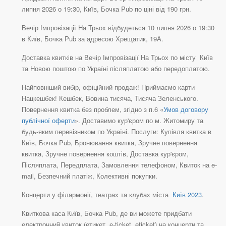
липня 2026 о 19:30, Київ, Бочка Pub по ціні від 190 грн.
Вечір Імпровізації На Трьох відбудеться 10 липня 2026 о 19:30
в Київ, Бочка Pub за адресою Хрещатик, 19А.
Доставка квитків на Вечір Імпровізації На Трьох по місту Київ
та Новою поштою по Україні післяплатою або передоплатою.
Найповніший вибір, офіційний продаж! Приймаємо карти
Нацкешбек! Кешбек, Вовина тисяча, Тисяча Зеленського.
Повернення квитка без проблем, згідно з п.6 «
Умов договору
публічної оферти
». Доставимо кур'єром по м. Житомиру та
будь-яким перевізником по Україні. Послуги: Купівля квитка в
Київ, Бочка Pub, Бронювання квитка, Зручне повернення
квитка, Зручне повернення коштів, Доставка кур'єром,
Післяплата, Передплата, Замовлення телефоном, Квиток на e-
mail, Безпечний платіж, Колективні покупки.
Концерти у філармонії, театрах та клубах міста
Київ 2023
.
Квиткова каса Київ, Бочка Pub, де ви можете придбати
електронний квиток (етикет, e-ticket, eticket) на концерти та