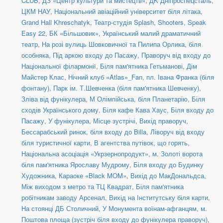
CLUB
,
ДЗ «Центр культури та мистецтв»
,
ДK Дніпроспецсталь
,
ЦКМ НАУ
,
Національний авіаційний університет біля літака
,
Grand Hall Khreschatyk
,
Театр-студія Splash
,
Shooters, Speak
Easy 22
,
БК «Більшовик»
,
Український малий драматичний
театр
,
На розі вулиць Шовковичної та Пилипа Орлика, біля
особняка
,
Під аркою входу до Пасажу
,
Праворуч від входу до
Національної філармонії
,
Біля пам'ятника Гетьманові
,
Дім
Майстер Клас
,
Нічний клуб «Atlas»_Fan
,
пл. Івана Франка (біля
фонтану)
,
Парк ім. Т.Шевченка (біля пам'ятника Шевченку)
,
Зліва від фунікулера
,
М Олімпійська, біля Планетарію
,
Біля
сходів Українського дому
,
Біля кафе Кава Хаус
,
Біля входу до
Пасажу
,
У фунікулера
,
Місце зустрічі
,
Вихід праворуч
,
Бессарабський ринок, біля входу до Billa
,
Ліворуч від входу
біля туристичної карти
,
В агентства путівок, що горять
,
Національна асоціація «Укрзернопродукт»
,
м. Золоті ворота
біля пам'ятника Ярославу Мудрому
,
Біля входу до Будинку
Художника
,
Караоке «Black MOM»
,
Вихід до МакДональдса
,
Між виходом з метро та ТЦ Квадрат
,
Біля пам'ятника
робітникам заводу Арсенал
,
Вихід на Інститутську біля карти
,
На стоянці ДБ Столичний
,
У Монумента воїнам-афганцям
,
м.
Поштова площа (зустріч біля входу до фунікулера праворуч)
,