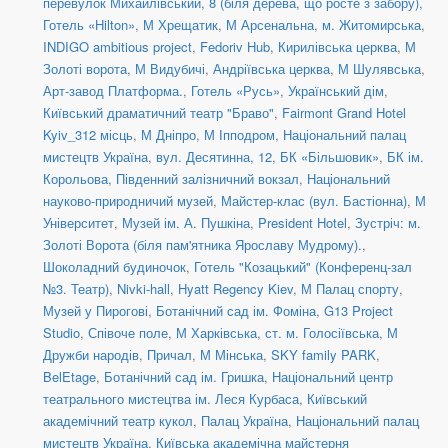
перевулок Михайлівський, 8 (біля дерева, що росте з забору)
,
Готель «Hilton»
,
М Хрещатик
,
М Арсенальна
,
м. Житомирська
,
INDIGO ambitious project
,
Fedoriv Hub
,
Кирилівська церква
,
М
Золоті ворота
,
М Видубичі
,
Андріївська церква
,
М Шулявська
,
Арт-завод Платформа.
,
Готель «Русь»
,
Український дім
,
Київський драматичний театр "Браво"
,
Fairmont Grand Hotel
Kyiv_312 місць
,
М Дніпро
,
М Іпподром
,
Національний палац
мистецтв Україна
,
вул. Десятинна, 12
,
БК «Більшовик»
,
БК ім.
Корольова
,
Південний залізничний вокзал
,
Національний
науково-природничий музей
,
Майстер-клас (вул. Бастіонна)
,
М
Університет
,
Музей ім. А. Пушкіна
,
President Hotel
,
Зустріч: м.
Золоті Ворота (біля пам'ятника Ярославу Мудрому).
,
Шоколадний будиночок
,
Готель "Козацький" (Конференц-зал
№3. Театр)
,
Nivki-hall
,
Hyatt Regency Kiev
,
М Палац спорту
,
Музей у Пирогові
,
Ботанічний сад ім. Фоміна
,
G13 Project
Studio
,
Співоче поле
,
М Харківська
,
ст. м. Голосіївська
,
М
Дружби народів
,
Причал
,
М Мінська
,
SKY family PARK
,
BelEtage
,
Ботанічний сад ім. Гришка
,
Національний центр
театрального мистецтва ім. Леся Курбаса
,
Київський
академічний театр кукол
,
Палац Україна
,
Національний палац
мистецтв Україна
,
Київська академічна майстерня