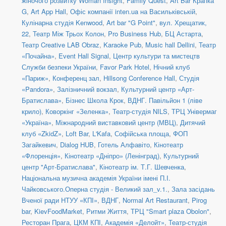
жіночого розвитку Woman Insight
,
Family Quest
,
Art Bar Крапка
G
,
Art App Hall
,
Офіс компанії inten.ua на Васильківській
,
Кулінарна студія Kenwood
,
Art bar "G Point"
,
вул. Хрещатик,
22
,
Театр Між Трьох Колон
,
Pro Business Hub
,
БЦ Астарта
,
Театр Creative LAB Obraz
,
Karaoke Pub
,
Music hall Dellini
,
Театр
«Почайна»
,
Event Hall Signal
,
Центр культури та мистецтв
Служби безпеки України
,
Favor Park Hotel
,
Нічний клуб
«Париж»
,
Конференц зал
,
Hillsong Conference Hall
,
Студія
«Pandora»
,
Залізничний вокзал
,
Культурний центр «Арт-
Братислава»
,
Бізнес Школа Крок
,
ВДНГ. Павільйон 1 (ліве
крило)
,
Коворкінг «Зеленка»
,
Театр-студія NILS
,
ТРЦ Універмаг
«Україна»
,
Міжнародний виставковий центр (МВЦ)
,
Дитячий
клуб «ZkidZ»
,
Loft Bar
,
L'Kafa
,
Софійська площа
,
ФОП
Загайкевич
,
Dialog HUB
,
Готель Алфавіто
,
Кінотеатр
«Флоренція»
,
Кінотеатр «Дніпро» (Ленінград)
,
Культурний
центр "Арт-Братислава"
,
Кінотеатр ім. Т.Г. Шевченка
,
Національна музична академія України імені П.І.
Чайковського.Оперна студія - Великий зал_v.1.
,
Зала засідань
Вченої ради НТУУ «КПІ»
,
ВДНГ
,
Normal Art Restaurant
,
Pirog
bar
,
KievFoodMarket
,
Ритми Життя
,
ТРЦ "Smart plaza Obolon"
,
Ресторан Прага
,
ЦКМ КПІ
,
Академія «Делойт»
,
Театр-студія