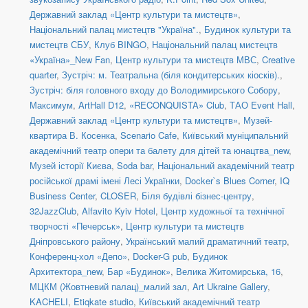
Державний заклад «Центр культури та мистецтв»
,
Національний палац мистецтв "Україна".
,
Будинок культури та
мистецтв СБУ
,
Клуб BINGO
,
Національний палац мистецтв
«Україна»_New Fan
,
Центр культури та мистецтв МВС
,
Creative
quarter
,
Зустріч: м. Театральна (біля кондитерських кіосків).
,
Зустріч: біля головного входу до Володимирського Собору
,
Максимум
,
ArtHall D12
,
«RECONQUISTA» Club
,
ТАО Event Hall
,
Державний заклад «Центр культури та мистецтв»
,
Музей-
квартира В. Косенка
,
Scenario Cafe
,
Київський муніципальний
академічний театр опери та балету для дітей та юнацтва_new
,
Музей історії Києва
,
Soda bar
,
Національний академічний театр
російської драмі імені Лесі Українки
,
Docker`s Blues Corner
,
IQ
Business Center
,
CLOSER
,
Біля будівлі бізнес-центру
,
32JazzClub
,
Alfavito Kyiv Hotel
,
Центр художньої та технічної
творчості «Печерськ»
,
Центр культури та мистецтв
Дніпровського району
,
Український малий драматичний театр
,
Конференц-хол «Депо»
,
Docker-G pub
,
Будинок
Архитектора_new
,
Бар «Будинок»
,
Велика Житомирська, 16
,
МЦКМ (Жовтневий палац)_малий зал
,
Art Ukraine Gallery
,
KACHELI
,
Etiqkate studio
,
Київський академічний театр