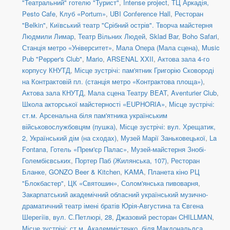
"Театральний" готелю "Турист"
,
Intense project
,
ТЦ Аркадія,
Pesto Cafe
,
Клуб «Portum»
,
UBI Conference Hall
,
Ресторан
"Belkin"
,
Київський театр "Срібний острів". Творча майстерня
Людмили Лимар
,
Театр Вільних Людей
,
Sklad Bar
,
Boho Safari
,
Станція метро «Університет»
,
Мала Опера (Мала сцена)
,
Music
Pub "Pepper's Club"
,
Mario
,
ARSENAL XXII
,
Актова зала 4-го
корпусу КНУТД
,
Місце зустрічі: пам'ятник Григорію Сковороді
на Контрактовій пл. (станція метро «Контрактова площа»)
,
Актова зала КНУТД
,
Мала сцена Театру BEAT
,
Aventurier Club
,
Школа акторської майстерності «EUPHORIA»
,
Місце зустрічі:
ст.м. Арсенальна біля пам'ятника українським
військовослужбовцям (пушка)
,
Місце зустрічі: вул. Хрещатик,
2, Український дім (на сходах)
,
Музей Марії Заньковецької
,
La
Fontana
,
Готель «Прем'єр Палас»
,
Музей-майстерня Знобі-
Голембієвських
,
Портер Паб (Жилянська, 107)
,
Ресторан
Бланке
,
GONZO Beer & Kitchen
,
KAMA
,
Планета кіно РЦ
"Блокбастер"
,
ЦК «Святошин»
,
Солом'янська пивоварня
,
Закарпатський академічний обласний український музично-
драматичний театр імені братів Юрія-Августина та Євгена
Шерегіїв
,
вул. С.Петлюрі, 28
,
Джазовий ресторан CHILLMAN
,
Місце зустрічі: ст.м. Академмістечко, біля Макдональдса
,