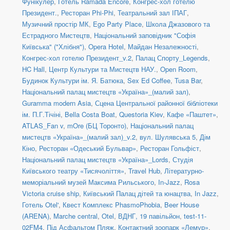
Фунікулер
,
Готель Ramada Encore
,
Конгрес-хол готелю
Президент.
,
Ресторан Phi-Phi
,
Театральний зал ІПАГ
,
Музичний простір МК
,
Ego Party Place
,
Школа Джазового та
Естрадного Мистецтв
,
Національний заповідник "Софія
Київська" ("Хлібня")
,
Opera Hotel
,
Майдан Незалежності
,
Конгрес-хол готелю Президент_v.2
,
Палац Спорту_Legends
,
HC Hall
,
Центр Культури та Мистецтв НАУ.
,
Open Room
,
Будинок Культури ім. Я. Батюка
,
Sex Ed Coffee
,
Tusa Bar
,
Національний палац мистецтв «Україна»_(малий зал)
,
Guramma modern Asia
,
Сцена Центральної районної бібліотеки
ім. П.Г.Тічіні
,
Bella Costa Boat
,
Questoria Kiev
,
Кафе «Паштет»
,
ATLAS_Fan v
,
mOre (БЦ Торонто)
,
Національний палац
мистецтв «Україна»_(малий зал)_v.2
,
вул. Шулявська 5
,
Дім
Кіно
,
Ресторан «Одеський Бульвар»
,
Ресторан Гольфіст
,
Національний палац мистецтв «Україна»_Lords
,
Студія
Київського театру «Тисячоліття»
,
Travel Hub
,
Літературно-
меморіальний музей Максима Рильського
,
In-Jazz
,
Rosa
Victoria cruise ship
,
Київський Палац дітей та юнацтва
,
In Jazz
,
Готель Otel'
,
Квест Комплекс PhasmoPhobia
,
Beer House
(ARENA)
,
Marche central
,
Otel
,
ВДНГ, 19 павільйон
,
test-11-
02FM4
,
Під Асфальтом Пляж
,
Контактний зоопарк «Лемур»
,