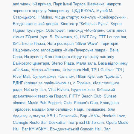
and wine»
,
6й причал
,
Парк імені Тараса Шевченка, напроти
червоного корпусу Універсисту
,
ЦКД КНУБА
,
Музей М.
Старицького
,
il Molino
,
Місце старту: яхт-клуб «Крейсерський»
,
Возджвіженський дворик
,
Кінотеатр "Київська Русь"
,
Курені
,
Підвал Культури
,
Octo tower
,
Теплохід «Монблан»
,
Сеть квест
кімнат ZQuest (вул. Б. Грінченка, 9)
,
UNIT.City
,
TTT Lounge bar
,
Київ Експо Плаза
,
Яхта-ресторан "Silver Wave"
,
Територія
Національного заповідника «Київ-Печерська лавра»
,
Bella
Chao
,
На зупинці біля нижнього входу на стару частину
Байкового цвинтаря
,
Stereo Plaza. Мала зала
,
База відпочинку
«Любич»
,
Метро «Лісова»
,
Universum Hall
,
ТРЦ Gulliver
,
ТРЦ
River Mall
,
Супермаркет «Сільпо»
,
Hilton Kyiv, зал "Даллас"
,
ВДНГ (площа за павільйоном 1)
,
с.Горенка, біля селищної
ради
,
Not only fish
,
Villa Riviera
,
Будинок кіно
,
Київський
драматичний театр на Подолі
,
FIFTY Beach Club
,
Sunset
cinema
,
Music Pub Pepper's Club
,
Pepper's Club
,
Клавдієво-
Тарасове, майдан біля селищної Ради
,
Немішаєве, біля
будинку культури
,
КВЦ «Парковий»
,
Бар «М69»
,
Hookah Love
,
Carnegie Resto Bar
,
DoskaBar
,
Театр ім.Н.В.Гоголя
,
Opera Music
Hall
,
Bar KYIVSKYI
,
Вождеженський Concert Hall
,
Зал