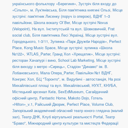
українського фольклору «Берегиня»
,
Зустріч біля входу до
«Сільпо», м. Лук'янівська
,
Біля пам'ятника княгині Ользі
,
Місце
зустрічі: пам'ятник Лисенку (поруч із оперою)
,
ВДНГ 1–3
павільйони
,
Школа вокалу Ol`Ber
,
Місце зустрічі Novus
(Velopoint)
,
На вул. Інститутській та вул. Шовковичній
,
Frat
social сlub
,
Біля пам'ятника Лесі Українці
,
Місце зустрічі вул.
Городецького, 1-3/11
,
Зупинка «Парк Дружби Народів»
,
Perfect
Place
,
Kong Music Space
,
Місце зустрічі: зупинка «Школа
№122»
,
'ATLAS_Parter
,
Гранд Хол «Хрещатик»
,
Місце зустрічі:
ресторан Хачапурі і вино
,
School Lab Marketing
,
Місце зустрічі
біля виходу з метро «Сирець»
,
Стадіон "Динамо" ім. В.
Лобановського
,
Мала Опера_Parter
,
Павільйон №1 ВДНГ
,
Конгрес Хол
,
БЦ "Торонто"
,
м. Видубичі - автостанція
,
На розі
Михайлівської площі та вул. Михайлівський
,
НУХТ
,
КНУБА
,
Містецький арсенал Київ
,
SexEdMuseum
,
Сагайдачний
офісний центр
,
Fantastic Home
,
Makoto Dojo
,
Готель
«Hilton»_v.1
,
Райський Дворик
,
Perfect Place
,
Volume Club
,
Запорізький академічний обласний театр юного глядача (малий
зал)
,
Театр ДНК
,
Клуб віртуальної реальності Portal
,
Театр
"Браво"
,
Міжнародний центр культури та мистецтв Федерації