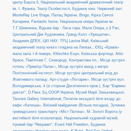
центр Башта 5
,
Національний академічний драматичний театр
ім. І. Франка
,
Театр Особистості
,
Будинок кіно. Червоний зал
,
MonteRay Live Stage
,
Палац України
,
Bingo
,
Кірха Святої
Катерини
,
Fantastic home
,
Національна опера України ім.
Т.Г.Шевченка
,
Відьма бар - Лиса гора
,
Мала Опера_v.2 Fan
,
Центральний Дім Художника
,
Гранд-Холл «Хрещатик»
,
Академія ДПЕК
,
ЦКІ НАУ
,
ТРЦ Lavina Mall
,
Київський
академічний театр юного глядача на Липках.
,
ЄКЦ «Краків»
мала зала 1-й поверх
,
Klitschko Expo
,
Київська фортеця
,
Attic
Space
,
Пам'ятник Г. Сковороді, Контрактова пл.
,
Місце зустрічі
готель «Прем'єр Палас»
,
Місце зустрічі вихід з метро
Політехнічний інститут
,
Місце зустрічі центральний вхід до
Жовтневого палацу
,
Арт-студія «Ліхтарик»
,
Місце зустрічі вул.
Володимирська, 4 (зі сторони Десятинного пров.)
,
Бар "Бармен
диктат"
,
D.Fleur
,
Бц COOP-Україна
,
Музей Марії Заньковецької
,
Tauvers Gallery International
,
Початок екскурсії біля входу до
кафе «Катюша»
,
Виїзний майданчик (Вільна посадка)
,
Зупинка
громадського транспорту «Міст Патона»
,
М. Золоті Ворота (у
вестибюлі біля ескалатора)
,
Національний художній музей
,
Ігровий бар "Respawn"
,
Event Hall Freedom
,
Будинок
звукозапису Українського радіо
,
K.Point
,
Red Sox United
,