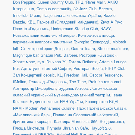
Don Peppino
,
Queen Country Club
,
ТРЦ "River Mall"
,
АККО
Інтернешнл
,
Campus community
,
32 Jazz Club
,
Beerжа
,
InnoHub
,
Urban
,
Національна кінематека України
,
Razzle
Dazzle
,
КВЦ Парковий (Оглядовий майданчик)
,
Zivot A Pivo
,
Простір «Годинник»
,
Underground Standup Club
,
NAVY
,
Розважальний комплекс «Галера»
,
Контрактова площа,
паркування навпроти пам'ятника Григорію Сковороді.
,
Molotok
loft
,
Ст. метро «Героїв Дніпра»
,
Gastro Teatro
,
Stroller music bar
,
Magnifique bar
,
Shatun Pub
,
Barbeer
,
Ресторан «Gustoso»
,
Жовте море
,
вул. Гончара 79
,
Готель Reikartz
,
Artemis Lounge
Bar
,
Арт-студія «Темний Софіт»
,
Ресторан Beerja
,
FIFTY Club
,
Зал Концертний сервіс
,
КЦ Freedom Hall
,
Osocor Residence
,
ilMolino
,
Теплохід «Радіонов»
,
The Time
,
Praktika restaurant
,
Арт-простір Циферблат
,
Будинок Актора
,
Житомирський
обласний український музично-драматичний театр ім. Івана
Кочерги
,
Будинок вчених НАН України
,
Концерт-хол ВДНГ
,
NAM - Modern Vietnamese Cuisine
,
Парк Партизанської Слави,
«Мисливський Двір»
,
Причал на Оболонській набережній,
бригантина «Корсар»
,
Каземіра Малєвіча, 86б
,
Воздвиженка,
Площа Мистецтв
,
Prynada Ukrainian Cafe
,
HayLoft 2.0
,
Гастропаб «У РЕБРО»
,
Admiral Hall
,
Вугілля
,
Арт-Студія