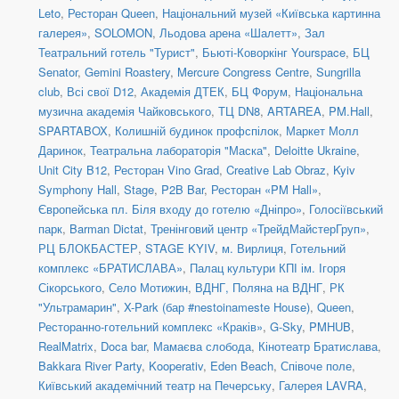
Leto
,
Ресторан Queen
,
Національний музей «Київська картинна
галерея»
,
SOLOMON
,
Льодова арена «Шалетт»
,
Зал
Театральний готель "Турист"
,
Бьюті-Коворкінг Yourspace
,
БЦ
Senator
,
Gemini Roastery
,
Mercure Congress Centre
,
Sungrilla
club
,
Всі свої D12
,
Академія ДТЕК
,
БЦ Форум
,
Національна
музична академія Чайковського
,
ТЦ DN8
,
ARTAREA
,
PM.Hall
,
SPARTABOX
,
Колишній будинок профспілок
,
Маркет Молл
Даринок
,
Театральна лабораторія "Маска"
,
Deloitte Ukraine
,
Unit City B12
,
Ресторан Vino Grad
,
Creative Lab Obraz
,
Kyiv
Symphony Hall
,
Stage
,
P2B Bar
,
Ресторан «PM Hall»
,
Європейська пл. Біля входу до готелю «Дніпро»
,
Голосіївський
парк
,
Barman Dictat
,
Тренінговий центр «ТрейдМайстерГруп»
,
РЦ БЛОКБАСТЕР
,
STAGE KYIV
,
м. Вирлиця
,
Готельний
комплекс «БРАТИСЛАВА»
,
Палац культури КПІ ім. Ігоря
Сікорського
,
Село Мотижин
,
ВДНГ, Поляна на ВДНГ
,
РК
"Ультрамарин"
,
X-Park (бар #nestoinameste House)
,
Queen
,
Ресторанно-готельний комплекс «Краків»
,
G-Sky
,
PMHUB
,
RealMatrix
,
Doca bar
,
Мамаєва слобода
,
Кінотеатр Братислава
,
Bakkara River Party
,
Kooperativ
,
Eden Beach
,
Співоче поле
,
Київський академічний театр на Печерську
,
Галерея LAVRA
,