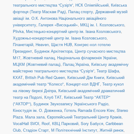
театрального мистецтва “Сузір'я”
,
НСК Олімпійський
,
Київська
фортеця (Театр Маскам Рад)
,
Палац спорту
,
Державний музей
авіації ім. О.К. Антонова Національного авіаційного
університету
,
Галерея «Висоцький»
,
МКЦ ім. І. Козловського
,
Plivka
,
Мистецько-концертний центр ім. Івана Козловського
,
Художньо-концертний центр ім. Івана Козловського
,
Планетарій
,
Heaven
,
Щастя HUB
,
Конгрес-хол готелю
Президент
,
Будинок Архітектора
,
Центр сучасного мистецтва
М17
,
Жовтневий палац
,
Національна філармонія України
,
МЦКМ (Жовтневий палац)
,
Палац Україна
,
Київську академічну
майстерню театрального мистецтва “Сузір'я”
,
Театр Шафа
,
КХАТ
,
British Pub Red Queen
,
Київський Дім Книги
,
Київський
академічний театр "Колесо"
,
Концерт-хол ВДНГ
,
Театр кукол
на лівому березі Дніпра
,
Київський академічний драматичний
театр на Подолі
,
Клуб ТАТ
,
Київський Театр "АКТЕР"
("АКТОР")
,
Будинок Звукозапису Українського Радіо
,
Кіностудія ім. О. Довженка
,
Готель Ramada Encore Kiev
,
Stereo
Plaza. Мала зала
,
Європейський Театральний Центр Краків
,
VocalHall SVOI
,
Roof
,
КВЦ Парковий
,
Sory Бабуся
,
Caribbean
Club
,
Стадіон Старт
,
М Політехнічний Інститут
,
Житній ринок
,