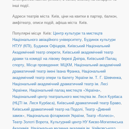
інші події.
Адреси театрів міста Київ, ціни на квитки в партер, балкон,
амфітеатр, описи подій, афіша міста Київ.
Популярні місця Київ:
Центр культури та мистецтв
Національного авіаційного університету
,
Будинок культури
НТУУ (КПІ)
,
Будинок Офіцерів
,
Київський Національний
Академічний театр оперети
,
Київський академічний театр
драми та комедії на лівому березі Дніпра
,
Київський Палац
спорту
,
Місце проведення: МЦКМ
,
Національний академічний
драматичний театр імені Івана Франка
,
Національний
академічний театр опери та балету України ім. Т. Г. Шевченка
,
Національний академічний драматичний театр ім. Лесі
Українки
,
Національний палац мистецтв «Україна»
,
Національний центр театрального мистецтва ім. Леся Курбаса
(НЦТІ ім. Леся Курбаса)
,
Київський драматичний театр Браво
,
Київський драматичний театр на Подолі
,
Театр «Дивний
замок»
,
Національна філармонія України
,
Театр «Колесо»
,
Театр Золоті Ворота
,
Культурний центр НУ Києво-Могилянська
Академія
,
Національна музична академія ім. Чайковського
,