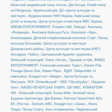
Київський академічний театр ляльок
,
Дім Актора
,
Новий театр
на Печерську
,
Український дім
,
ДЗ «Центр культури та
мистецтв»
,
Будинок вчених НАН України
,
Київський палац
дітей та юнацтва
,
Центр культури та мистецтв МВС України
,
ARENA ENTERTAINMENT
,
Freedom Hall
,
Лейпциг
,
Кінотеатр
«Флоренція»
,
Кінотеатр Київська Русь
,
Кінотеатр «Ліра»
,
Кінопанорама
,
Дитячий спеціалізований кінотеатр Старт
,
Палац
культури Більшовик
,
Центр культури та мистецтв
Дніпровського району
,
Центр культури та мистецтва КНЕУ
,
Автодром «Чайка»
,
Центральний будинок художника
,
Київський планетарій
,
Театр «Актор»
,
Труханів острів
,
BINGO
ENTERTAINMENT
,
Готельний комплекс Турист
,
Docker Pub
,
Forsage Dance Club
,
Stereo Plaza.
,
ВДНГ (Teleport360,10
павільйон)
,
Концерт-хол «Allegro»
,
Центр Культури та
Мистецтв
,
НСК "Олімпійський" / NSC "Olympiyskiy"
,
«Будинок
Кіно»
,
КИЄВО-ПЕЧЕРСЬКА ЛАВРА
,
ЦКІ МВС
,
ATMASFERA
360 - Київський планетарій
,
Бочка 2004
,
Зелений театр
,
Будинок Архітектора
,
Дім Вчених
,
Fairmont Grand Hotel Kyiv
,
БК «Росток»
,
Docker's ABC
,
Концерт-хол «Оазис»
,
Мала
Опера
,
Палац Спорту
,
Акко Інтернешенал
,
Національний