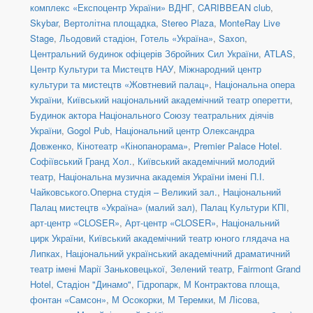
комплекс «Експоцентр України» ВДНГ
,
CARIBBEAN club
,
Skybar
,
Вертолітна площадка
,
Stereo Plaza
,
MonteRay Live
Stage
,
Льодовий стадіон
,
Готель «Україна»
,
Saxon
,
Центральний будинок офіцерів Збройних Сил України
,
ATLAS
,
Центр Культури та Мистецтв НАУ
,
Міжнародний центр
культури та мистецтв «Жовтневий палац»
,
Національна опера
України
,
Київський національний академічний театр оперетти
,
Будинок актора Національного Союзу театральних діячів
України
,
Gogol Pub
,
Національний центр Олександра
Довженко
,
Кінотеатр «Кінопанорама»
,
Premier Palace Hotel.
Софіївський Гранд Хол.
,
Київський академічний молодий
театр
,
Національна музична академія України імені П.І.
Чайковського.Оперна студія – Великий зал.
,
Національний
Палац мистецтв «Україна» (малий зал)
,
Палац Культури КПІ
,
арт-центр «CLOSER»
,
Арт-центр «CLOSER»
,
Національний
цирк України
,
Київський академічний театр юного глядача на
Липках
,
Національний український академічний драматичний
театр імені Марії Заньковецької
,
Зелений театр
,
Fairmont Grand
Hotel
,
Стадіон "Динамо"
,
Гідропарк
,
М Контрактова площа,
фонтан «Самсон»
,
М Осокорки
,
М Теремки
,
М Лісова
,