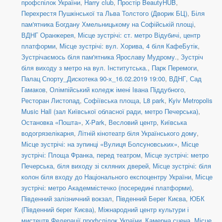
профспілок України
,
Harry club
,
Простір BeautyHUB
,
Перехрестя Пушкінської та Льва Толстого (Дворик БЦ)
,
Біля
пам'ятника Богдану Хмельницькому на Софійській площі
,
ВДНГ Оранжерея
,
Місце зустрічі: ст. метро Відубичі, центр
платформи
,
Місце зустрічі: вул. Хорива, 4 біля КафеБутік
,
Зустрічаємось біля пам'ятника Ярославу Мудрому.
,
Зустріч
біля виходу з метро на вул. Інститутська.
,
Парк Перемоги
,
Палац Спорту_Дискотека 90-х_16.02.2019 19:00
,
ВДНГ, Сад
Гамаков
,
Олімпійський коледж імені Івана Піддубного
,
Ресторан Листопад
,
Софіївська площа
,
L8 park
,
Kyiv Metropolis
Music Hall (зал Київської обласної ради, метро Печерська)
,
Остановка «Пошта»
,
X-Park
,
Весловий центр
,
Київська
водогрязелікарня
,
Літній кінотеатр біля Українського дому
,
Місце зустрічі: на зупинці «Вулиця Болсуновських»
,
Місце
зустрічі: Площа Франка, перед театром
,
Місце зустрічі: метро
Печерська, біля виходу зі скляних дверей
,
Місце зустрічі: біля
колон біля входу до Національного експоцентру України
,
Місце
зустрічі: метро Академмістечко (посередині платформи)
,
Південний залізничний вокзал
,
Південний Берег Києва
,
ЮБК
(Південний берег Києва)
,
Міжнародний центр культури і
мистецтв Федерації профспілок України_Камерна сцена
,
Місце