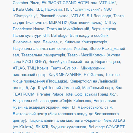
Chamber Plaza
,
FAIRMONT GRAND HOTEL зал "ATRIUM"
,
L`Kafa Cafe
,
КВЦ Парковий
,
НСК "Олімпійський" / NSC
"Olympiyskiy"
,
Річковий вокзал
,
''ATLAS
,
БЦ Леонардо
,
Театр-
студія Тисячоліття
,
МЦКМ ПУ (Жовтневий палац)
,
CHI by
Decadence House
,
Театр на Михайлівській, Верхня сцена
,
Палац культури КПІ
,
Bel etage
,
Біля входу в особняк
Лібермана, вул. Банкова, 2
,
Київська Консерваторія
,
Національна спілка композиторів України
,
Stereo Plaza_малий
зал
,
Театральна лабораторія
,
Театр «МежIIIКолон» (Актова
зала КИСІТ КНЕУ)
,
Новий український театр, Верхня сцена
,
ATLAS
,
ТМЦ Краків
,
Театр «Сузір'я»
,
Міжнародний
виставковий центр
,
Клуб MEZZANINE
,
ExitGames
,
Тестове
місце проведення (Площадка)
,
Концерт-хол на Львівській
площі, 8
,
Арт-Клуб Теплий Ламповий
,
Маріїнський парк
,
Зал
TEATROOM
,
Premier Palace Hotel Софіївський Гранд Хол
,
Національний заповідник «Софія Київська»
,
Національна
музична академія України імені П.І. Чайковського
,
ст.м.
Виставковий центр (біля головного входу до Виставкового
центру)
,
Національний палац мистецтв «Україна»_New
,
ATLAS
(ex-Юність)
,
БК КПІ
,
Будинок художника
,
Bel etage CONCERT