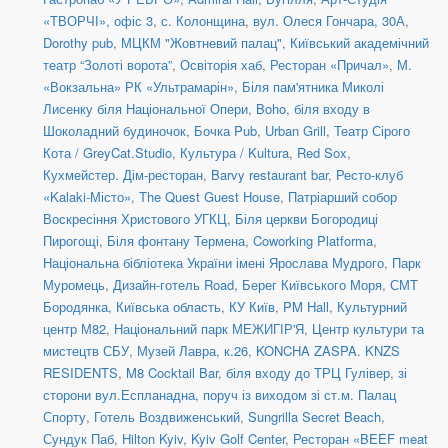
«ТВОРЧІ», офіс 3
,
с. Колонщина
,
вул. Олеся Гончара, 30А
,
Dorothy pub
,
МЦКМ "Жовтневий палац"
,
Київський академічний
театр “Золоті ворота”
,
Освіторія хаб
,
Ресторан «Причал»
,
М.
«Вокзальна» РК «Ультрамарін»
,
Біля пам'ятника Миколі
Лисенку біля Національної Опери
,
Boho
,
біля входу в
Шоколадний будиночок
,
Бочка Pub
,
Urban Grill
,
Театр Сірого
Кота / GreyCat.Studio
,
Культура / Kultura
,
Red Sox
,
Кухмейстер. Дім-ресторан
,
Barvy restaurant bar
,
Ресто-клуб
«Kalaki-Місто»
,
The Quest Guest House
,
Патріарший собор
Воскресіння Христового УГКЦ
,
Біля церкви Богородиці
Пирогощі
,
Біля фонтану Термена
,
Coworking Platforma
,
Національна бібліотека України імені Ярослава Мудрого
,
Парк
Муромець
,
Дизайн-готель Road
,
Берег Київського Моря
,
СМТ
Бородянка, Київська область
,
КУ Київ
,
PM Hall
,
Культурний
центр М82
,
Національний парк МЕЖИГІР'Я
,
Центр культури та
мистецтв СБУ
,
Музей Лавра, к.26
,
KONCHA ZASPA. KNZS
RESIDENTS
,
M8 Cocktail Bar
,
біля входу до ТРЦ Гулівер, зі
сторони вул.Еспланадна, поруч із виходом зі ст.м. Палац
Спорту
,
Готель Воздвиженський
,
Sungrilla Secret Beach
,
Сундук Паб
,
Hilton Kyiv
,
Kyiv Golf Center
,
Ресторан «BEEF meat