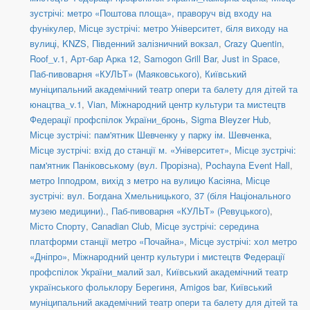
зустрічі: метро «Поштова площа», праворуч від входу на
фунікулер
,
Місце зустрічі: метро Університет, біля виходу на
вулиці
,
KNZS
,
Південний залізничний вокзал
,
Crazy Quentin
,
Roof_v.1
,
Арт-бар Арка 12
,
Samogon Grill Bar
,
Just in Space
,
Паб-пивоварня «КУЛЬТ» (Маяковського)
,
Київський
муніципальний академічний театр опери та балету для дітей та
юнацтва_v.1
,
Vian
,
Міжнародний центр культури та мистецтв
Федерації профспілок України_бронь
,
Sigma Bleyzer Hub
,
Місце зустрічі: пам'ятник Шевченку у парку ім. Шевченка
,
Місце зустрічі: вхід до станції м. «Університет»
,
Місце зустрічі:
пам'ятник Паніковському (вул. Прорізна)
,
Pochayna Event Hall
,
метро Іпподром, вихід з метро на вулицю Касіяна
,
Місце
зустрічі: вул. Богдана Хмельницького, 37 (біля Національного
музею медицини).
,
Паб-пивоварня «КУЛЬТ» (Ревуцького)
,
Місто Спорту
,
Canadian Club
,
Місце зустрічі: середина
платформи станції метро «Почайна»
,
Місце зустрічі: хол метро
«Дніпро»
,
Міжнародний центр культури і мистецтв Федерації
профспілок України_малий зал
,
Київський академічний театр
українського фольклору Берегиня
,
Amigos bar
,
Київський
муніципальний академічний театр опери та балету для дітей та