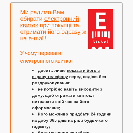
Ми радимо Вам
обирати
електронний
квиток
при покупці та
отримати його одразу ж
на e-mail!
У чому переваги
електронного квитка:
досить лише
показати його з
екрану телефону
перед подією без
роздруковування;
не потрібно навіть виходити з
дому, щоб отримати квиток, і
витрачати свій час на його
оформлення;
його можливо придбати 24 години
на добу 365 днів на рік з будь-якого
гаджету;
його можливо придбати,