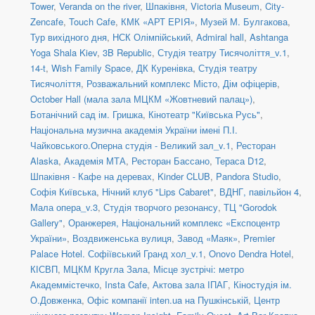
Tower
,
Veranda on the river
,
Шпаківня
,
Victoria Museum
,
City-
Zencafe
,
Touch Cafe
,
КМК «АРТ ЕРІЯ»
,
Музей М. Булгакова
,
Тур вихідного дня
,
НСК Олімпійський
,
Admiral hall
,
Ashtanga
Yoga Shala Kiev
,
3B Republic
,
Студія театру Тисячоліття_v.1
,
14-t
,
Wish Family Space
,
ДК Куренівка
,
Студія театру
Тисячоліття
,
Розважальний комплекс Місто
,
Дім офіцерів
,
October Hall (мала зала МЦКМ «Жовтневий палац»)
,
Ботанічний сад ім. Гришка
,
Кінотеатр "Київська Русь"
,
Національна музична академія України імені П.І.
Чайковського.Оперна студія - Великий зал_v.1
,
Ресторан
Alaska
,
Академія МТА
,
Ресторан Бассано
,
Тераса D12
,
Шпаківня - Кафе на деревах
,
Kinder CLUB
,
Pandora Studio
,
Софія Київська
,
Нічний клуб "Lips Cabaret"
,
ВДНГ, павільйон 4
,
Мала опера_v.3
,
Студія творчого резонансу
,
ТЦ "Gorodok
Gallery"
,
Оранжерея, Національний комплекс «Експоцентр
України»
,
Воздвиженська вулиця
,
Завод «Маяк»
,
Premier
Palace Hotel. Софіївський Гранд хол_v.1
,
Onovo Dendra Hotel
,
КІСВП
,
МЦКМ Кругла Зала
,
Місце зустрічі: метро
Академмістечко
,
Insta Cafe
,
Актова зала ІПАГ
,
Кіностудія ім.
О.Довженка
,
Офіс компанії inten.ua на Пушкінській
,
Центр