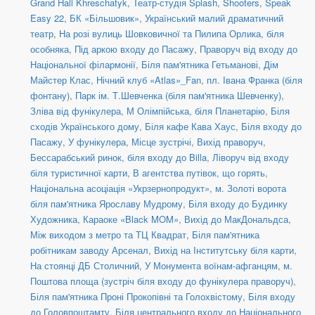
Grand Hall Khreschatyk
,
Театр-студія Splash
,
Shooters, Speak
Easy 22
,
БК «Більшовик»
,
Український малий драматичний
театр
,
На розі вулиць Шовковичної та Пилипа Орлика, біля
особняка
,
Під аркою входу до Пасажу
,
Праворуч від входу до
Національної філармонії
,
Біля пам'ятника Гетьманові
,
Дім
Майстер Клас
,
Нічний клуб «Atlas»_Fan
,
пл. Івана Франка (біля
фонтану)
,
Парк ім. Т.Шевченка (біля пам'ятника Шевченку)
,
Зліва від фунікулера
,
М Олімпійська, біля Планетарію
,
Біля
сходів Українського дому
,
Біля кафе Кава Хаус
,
Біля входу до
Пасажу
,
У фунікулера
,
Місце зустрічі
,
Вихід праворуч
,
Бессарабський ринок, біля входу до Billa
,
Ліворуч від входу
біля туристичної карти
,
В агентства путівок, що горять
,
Національна асоціація «Укрзернопродукт»
,
м. Золоті ворота
біля пам'ятника Ярославу Мудрому
,
Біля входу до Будинку
Художника
,
Караоке «Black MOM»
,
Вихід до МакДональдса
,
Між виходом з метро та ТЦ Квадрат
,
Біля пам'ятника
робітникам заводу Арсенал
,
Вихід на Інститутську біля карти
,
На стоянці ДБ Столичний
,
У Монумента воїнам-афганцям
,
м.
Поштова площа (зустріч біля входу до фунікулера праворуч)
,
Біля пам'ятника Проні Прокопівні та Голохвістому
,
Біля входу
до Головпоштамту
,
Біля центрального входу до Національного