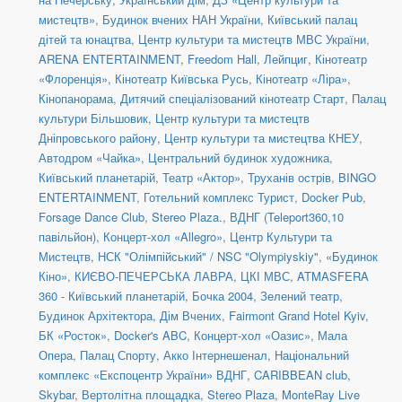
мистецтв»
,
Будинок вчених НАН України
,
Київський палац
дітей та юнацтва
,
Центр культури та мистецтв МВС України
,
ARENA ENTERTAINMENT
,
Freedom Hall
,
Лейпциг
,
Кінотеатр
«Флоренція»
,
Кінотеатр Київська Русь
,
Кінотеатр «Ліра»
,
Кінопанорама
,
Дитячий спеціалізований кінотеатр Старт
,
Палац
культури Більшовик
,
Центр культури та мистецтв
Дніпровського району
,
Центр культури та мистецтва КНЕУ
,
Автодром «Чайка»
,
Центральний будинок художника
,
Київський планетарій
,
Театр «Актор»
,
Труханів острів
,
BINGO
ENTERTAINMENT
,
Готельний комплекс Турист
,
Docker Pub
,
Forsage Dance Club
,
Stereo Plaza.
,
ВДНГ (Teleport360,10
павільйон)
,
Концерт-хол «Allegro»
,
Центр Культури та
Мистецтв
,
НСК "Олімпійський" / NSC "Olympiyskiy"
,
«Будинок
Кіно»
,
КИЄВО-ПЕЧЕРСЬКА ЛАВРА
,
ЦКІ МВС
,
ATMASFERA
360 - Київський планетарій
,
Бочка 2004
,
Зелений театр
,
Будинок Архітектора
,
Дім Вчених
,
Fairmont Grand Hotel Kyiv
,
БК «Росток»
,
Docker's ABC
,
Концерт-хол «Оазис»
,
Мала
Опера
,
Палац Спорту
,
Акко Інтернешенал
,
Національний
комплекс «Експоцентр України» ВДНГ
,
CARIBBEAN club
,
Skybar
,
Вертолітна площадка
,
Stereo Plaza
,
MonteRay Live