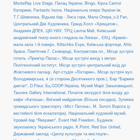
MonteRay Live Stage
,
Палац України
,
Bingo
,
Кірха Святої
Катерини
,
Fantastic home
,
Національна опера України ім.
Т.Г.Шевченка
,
Відьма бар - Лиса гора
,
Мала Опера_v.2 Fan
,
Центральний Дім Художника
,
Гранд-Холл «Хрещатик»
,
Академія ДПЕК
,
ЦКІ НАУ
,
ТРЦ Lavina Mall
,
Київський
академічний театр юного глядача на Липках.
,
ЄКЦ «Краків»
мала зала 1-й поверх
,
Klitschko Expo
,
Київська фортеця
,
Attic
Space
,
Пам'ятник Г. Сковороді, Контрактова пл.
,
Місце зустрічі
готель «Прем'єр Палас»
,
Місце зустрічі вихід з метро
Політехнічний інститут
,
Місце зустрічі центральний вхід до
Жовтневого палацу
,
Арт-студія «Ліхтарик»
,
Місце зустрічі вул.
Володимирська, 4 (зі сторони Десятинного пров.)
,
Бар "Бармен
диктат"
,
D.Fleur
,
Бц COOP-Україна
,
Музей Марії Заньковецької
,
Tauvers Gallery International
,
Початок екскурсії біля входу до
кафе «Катюша»
,
Виїзний майданчик (Вільна посадка)
,
Зупинка
громадського транспорту «Міст Патона»
,
М. Золоті Ворота (у
вестибюлі біля ескалатора)
,
Національний художній музей
,
Ігровий бар "Respawn"
,
Event Hall Freedom
,
Будинок
звукозапису Українського радіо
,
K.Point
,
Red Sox United
,
Державний заклад «Центр культури та мистецтв»
,