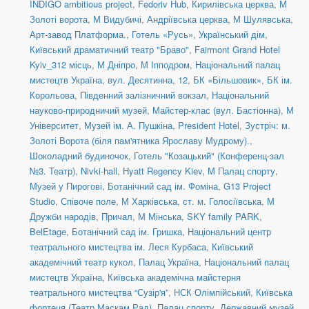
INDIGO ambitious project
,
Fedoriv Hub
,
Кирилівська церква
,
М
Золоті ворота
,
М Видубичі
,
Андріївська церква
,
М Шулявська
,
Арт-завод Платформа.
,
Готель «Русь»
,
Український дім
,
Київський драматичний театр "Браво"
,
Fairmont Grand Hotel
Kyiv_312 місць
,
М Дніпро
,
М Іпподром
,
Національний палац
мистецтв Україна
,
вул. Десятинна, 12
,
БК «Більшовик»
,
БК ім.
Корольова
,
Південний залізничний вокзал
,
Національний
науково-природничий музей
,
Майстер-клас (вул. Бастіонна)
,
М
Університет
,
Музей ім. А. Пушкіна
,
President Hotel
,
Зустріч: м.
Золоті Ворота (біля пам'ятника Ярославу Мудрому).
,
Шоколадний будиночок
,
Готель "Козацький" (Конференц-зал
№3. Театр)
,
Nivki-hall
,
Hyatt Regency Kiev
,
М Палац спорту
,
Музей у Пирогові
,
Ботанічний сад ім. Фоміна
,
G13 Project
Studio
,
Співоче поле
,
М Харківська
,
ст. м. Голосіївська
,
М
Дружби народів
,
Причал
,
М Мінська
,
SKY family PARK
,
BelEtage
,
Ботанічний сад ім. Гришка
,
Національний центр
театрального мистецтва ім. Леся Курбаса
,
Київський
академічний театр кукол
,
Палац Україна
,
Національний палац
мистецтв Україна
,
Київська академічна майстерня
театрального мистецтва “Сузір'я”
,
НСК Олімпійський
,
Київська
фортеця (Театр Маскам Рад)
,
Палац спорту
,
Державний музей