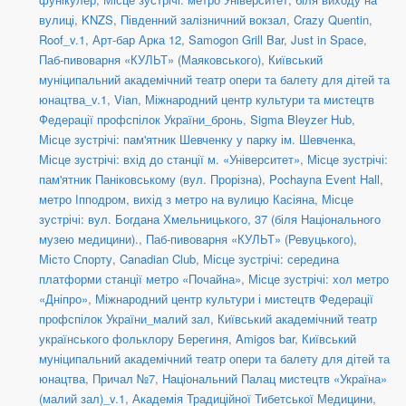
вулиці
,
KNZS
,
Південний залізничний вокзал
,
Crazy Quentin
,
Roof_v.1
,
Арт-бар Арка 12
,
Samogon Grill Bar
,
Just in Space
,
Паб-пивоварня «КУЛЬТ» (Маяковського)
,
Київський
муніципальний академічний театр опери та балету для дітей та
юнацтва_v.1
,
Vian
,
Міжнародний центр культури та мистецтв
Федерації профспілок України_бронь
,
Sigma Bleyzer Hub
,
Місце зустрічі: пам'ятник Шевченку у парку ім. Шевченка
,
Місце зустрічі: вхід до станції м. «Університет»
,
Місце зустрічі:
пам'ятник Паніковському (вул. Прорізна)
,
Pochayna Event Hall
,
метро Іпподром, вихід з метро на вулицю Касіяна
,
Місце
зустрічі: вул. Богдана Хмельницького, 37 (біля Національного
музею медицини).
,
Паб-пивоварня «КУЛЬТ» (Ревуцького)
,
Місто Спорту
,
Canadian Club
,
Місце зустрічі: середина
платформи станції метро «Почайна»
,
Місце зустрічі: хол метро
«Дніпро»
,
Міжнародний центр культури і мистецтв Федерації
профспілок України_малий зал
,
Київський академічний театр
українського фольклору Берегиня
,
Amigos bar
,
Київський
муніципальний академічний театр опери та балету для дітей та
юнацтва
,
Причал №7
,
Національний Палац мистецтв «Україна»
(малий зал)_v.1
,
Академія Традиційної Тибетської Медицини
,