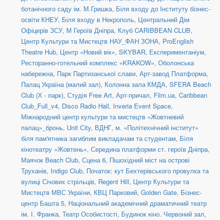
ботанічного саду ім. М.Гришка
,
Біля входу до Інституту бізнес-
освіти КНЕУ
,
Біля входу в Некрополь
,
Центральний Дім
Офіцерів ЗСУ
,
М Героїв Дніпра
,
Клуб CARIBBEAN CLUB
,
Центр Культури та Мистецтв НАУ_ФАН ЗОНА
,
ProEnglish
Theatre Hub
,
Центр «Новий вік»
,
SKYBAR
,
Експериментаніум
,
Ресторанно-готельний комплекс «KRAKOW»
,
Оболонська
набережна
,
Парк Партизанської слави
,
Арт-завод Платформа
,
Палац Україна (малий зал)
,
Колонна зала КМДА
,
SFERA Beach
Club (Х - парк)
,
Студія Free Art
,
Арт-причал
,
Film.ua
,
Caribbean
Club_Full_v4
,
Disco Radio Hall
,
Inveria Event Space
,
Міжнародний центр культури та мистецтв «Жовтневий
палац»_бронь
,
Unit Сity
,
ВДНГ
,
м. «Політехнічний інститут»
біля пам'ятника загиблим викладачам та студентам
,
Біля
кінотеатру «Жовтень»
,
Середина платформи ст. героїв Дніпра
,
Маячок Beach Club
,
Сцена 6
,
Пішохідний міст на острові
Труханів
,
Indigo Club
,
Початок: кут Бехтерівського провулка та
вулиці Січових стрільців
,
Regent Hill
,
Центр Культури та
Мистецтв МВС України
,
КВЦ Парковий
,
Golden Gate
,
Бізнес-
центр Башта 5
,
Національний академічний драматичний театр
ім. І. Франка
,
Театр Особистості
,
Будинок кіно. Червоний зал
,