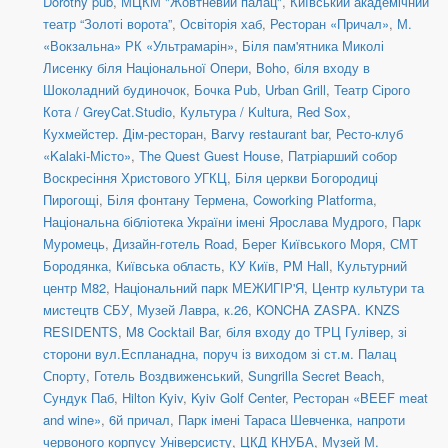
Dorothy pub
,
МЦКМ "Жовтневий палац"
,
Київський академічний
театр “Золоті ворота”
,
Освіторія хаб
,
Ресторан «Причал»
,
М.
«Вокзальна» РК «Ультрамарін»
,
Біля пам'ятника Миколі
Лисенку біля Національної Опери
,
Boho
,
біля входу в
Шоколадний будиночок
,
Бочка Pub
,
Urban Grill
,
Театр Сірого
Кота / GreyCat.Studio
,
Культура / Kultura
,
Red Sox
,
Кухмейстер. Дім-ресторан
,
Barvy restaurant bar
,
Ресто-клуб
«Kalaki-Місто»
,
The Quest Guest House
,
Патріарший собор
Воскресіння Христового УГКЦ
,
Біля церкви Богородиці
Пирогощі
,
Біля фонтану Термена
,
Coworking Platforma
,
Національна бібліотека України імені Ярослава Мудрого
,
Парк
Муромець
,
Дизайн-готель Road
,
Берег Київського Моря
,
СМТ
Бородянка, Київська область
,
КУ Київ
,
PM Hall
,
Культурний
центр М82
,
Національний парк МЕЖИГІР'Я
,
Центр культури та
мистецтв СБУ
,
Музей Лавра, к.26
,
KONCHA ZASPA. KNZS
RESIDENTS
,
M8 Cocktail Bar
,
біля входу до ТРЦ Гулівер, зі
сторони вул.Еспланадна, поруч із виходом зі ст.м. Палац
Спорту
,
Готель Воздвиженський
,
Sungrilla Secret Beach
,
Сундук Паб
,
Hilton Kyiv
,
Kyiv Golf Center
,
Ресторан «BEEF meat
and wine»
,
6й причал
,
Парк імені Тараса Шевченка, напроти
червоного корпусу Універсисту
,
ЦКД КНУБА
,
Музей М.