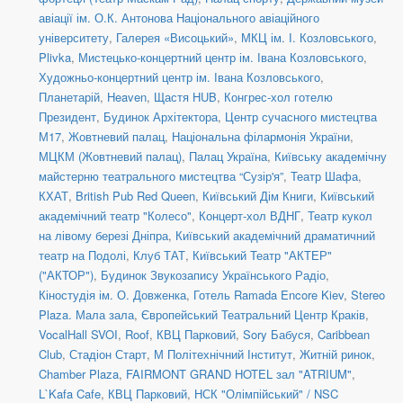
авіації ім. О.К. Антонова Національного авіаційного
університету
,
Галерея «Висоцький»
,
МКЦ ім. І. Козловського
,
Plivka
,
Мистецько-концертний центр ім. Івана Козловського
,
Художньо-концертний центр ім. Івана Козловського
,
Планетарій
,
Heaven
,
Щастя HUB
,
Конгрес-хол готелю
Президент
,
Будинок Архітектора
,
Центр сучасного мистецтва
М17
,
Жовтневий палац
,
Національна філармонія України
,
МЦКМ (Жовтневий палац)
,
Палац Україна
,
Київську академічну
майстерню театрального мистецтва “Сузір'я”
,
Театр Шафа
,
КХАТ
,
British Pub Red Queen
,
Київський Дім Книги
,
Київський
академічний театр "Колесо"
,
Концерт-хол ВДНГ
,
Театр кукол
на лівому березі Дніпра
,
Київський академічний драматичний
театр на Подолі
,
Клуб ТАТ
,
Київський Театр "АКТЕР"
("АКТОР")
,
Будинок Звукозапису Українського Радіо
,
Кіностудія ім. О. Довженка
,
Готель Ramada Encore Kiev
,
Stereo
Plaza. Мала зала
,
Європейський Театральний Центр Краків
,
VocalHall SVOI
,
Roof
,
КВЦ Парковий
,
Sory Бабуся
,
Caribbean
Club
,
Стадіон Старт
,
М Політехнічний Інститут
,
Житній ринок
,
Chamber Plaza
,
FAIRMONT GRAND HOTEL зал "ATRIUM"
,
L`Kafa Cafe
,
КВЦ Парковий
,
НСК "Олімпійський" / NSC