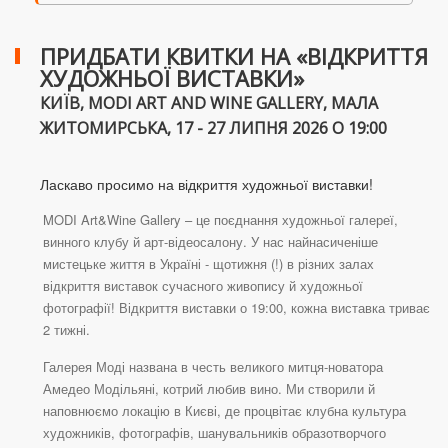
ПРИДБАТИ КВИТКИ НА «ВІДКРИТТЯ
ХУДОЖНЬОЇ ВИСТАВКИ»
КИЇВ, MODI ART AND WINE GALLERY, МАЛА
ЖИТОМИРСЬКА, 17 - 27 ЛИПНЯ 2026 О 19:00
Ласкаво просимо на відкриття художньої виставки!
MODI Art&Wine Gallery – це поєднання художньої галереї,
винного клубу й арт-відеосалону. У нас найнасиченіше
мистецьке життя в Україні - щотижня (!) в різних залах
відкриття виставок сучасного живопису й художньої
фотографії! Відкриття виставки о 19:00, кожна виставка триває
2 тижні.
Галерея Моді названа в честь великого митця-новатора
Амедео Модільяні, котрий любив вино. Ми створили й
наповнюємо локацію в Києві, де процвітає клубна культура
художників, фотографів, шанувальників образотворчого