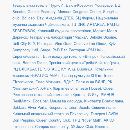
Театральний готель "Турист"
,
Бьюті-Коворкінг Yourspace
,
БЦ
Senator
,
Gemini Roastery
,
Mercure Congress Centre
,
Sungrilla
club
,
Всі свої D12
,
Академія ДТЕК
,
БЦ Форум
,
Національна
музична академія Чайковського
,
ТЦ DN8
,
ARTAREA
,
PM.Hall
,
SPARTABOX
,
Колишній будинок профспілок
,
Маркет Молл
Даринок
,
Театральна лабораторія "Маска"
,
Deloitte Ukraine
,
Unit City B12
,
Ресторан Vino Grad
,
Creative Lab Obraz
,
Kyiv
Symphony Hall
,
Stage
,
P2B Bar
,
Ресторан «PM Hall»
,
Європейська пл. Біля входу до готелю «Дніпро»
,
Голосіївський
парк
,
Barman Dictat
,
Тренінговий центр «ТрейдМайстерГруп»
,
РЦ БЛОКБАСТЕР
,
STAGE KYIV
,
м. Вирлиця
,
Готельний
комплекс «БРАТИСЛАВА»
,
Палац культури КПІ ім. Ігоря
Сікорського
,
Село Мотижин
,
ВДНГ, Поляна на ВДНГ
,
РК
"Ультрамарин"
,
X-Park (бар #nestoinameste House)
,
Queen
,
Ресторанно-готельний комплекс «Краків»
,
G-Sky
,
PMHUB
,
RealMatrix
,
Doca bar
,
Мамаєва слобода
,
Кінотеатр Братислава
,
Bakkara River Party
,
Kooperativ
,
Eden Beach
,
Співоче поле
,
Київський академічний театр на Печерську
,
Галерея LAVRA
,
Don Peppino
,
Queen Country Club
,
ТРЦ "River Mall"
,
АККО
Інтернешнл
,
Campus community
,
32 Jazz Club
,
Beerжа
,