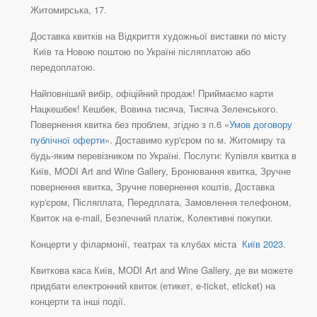
Житомирська, 17.
Доставка квитків на Відкриття художньої виставки по місту
Київ та Новою поштою по Україні післяплатою або
передоплатою.
Найповніший вибір, офіційний продаж! Приймаємо карти
Нацкешбек! Кешбек, Вовина тисяча, Тисяча Зеленського.
Повернення квитка без проблем, згідно з п.6 «
Умов договору
публічної оферти
». Доставимо кур'єром по м. Житомиру та
будь-яким перевізником по Україні. Послуги: Купівля квитка в
Київ, MODI Art and Wine Gallery, Бронювання квитка, Зручне
повернення квитка, Зручне повернення коштів, Доставка
кур'єром, Післяплата, Передплата, Замовлення телефоном,
Квиток на e-mail, Безпечний платіж, Колективні покупки.
Концерти у філармонії, театрах та клубах міста
Київ 2023
.
Квиткова каса Київ, MODI Art and Wine Gallery, де ви можете
придбати електронний квиток (етикет, e-ticket, eticket) на
концерти та інші події.