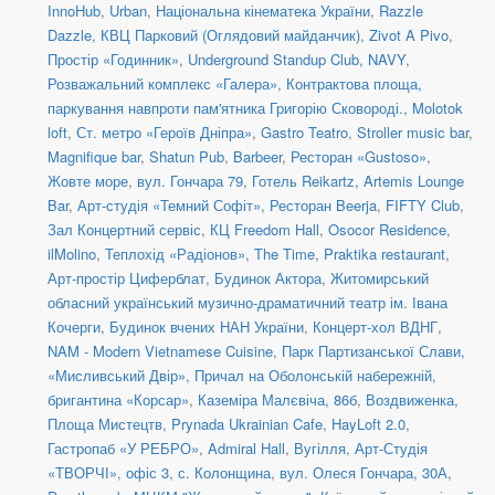
InnoHub
,
Urban
,
Національна кінематека України
,
Razzle
Dazzle
,
КВЦ Парковий (Оглядовий майданчик)
,
Zivot A Pivo
,
Простір «Годинник»
,
Underground Standup Club
,
NAVY
,
Розважальний комплекс «Галера»
,
Контрактова площа,
паркування навпроти пам'ятника Григорію Сковороді.
,
Molotok
loft
,
Ст. метро «Героїв Дніпра»
,
Gastro Teatro
,
Stroller music bar
,
Magnifique bar
,
Shatun Pub
,
Barbeer
,
Ресторан «Gustoso»
,
Жовте море
,
вул. Гончара 79
,
Готель Reikartz
,
Artemis Lounge
Bar
,
Арт-студія «Темний Софіт»
,
Ресторан Beerja
,
FIFTY Club
,
Зал Концертний сервіс
,
КЦ Freedom Hall
,
Osocor Residence
,
ilMolino
,
Теплохід «Радіонов»
,
The Time
,
Praktika restaurant
,
Арт-простір Циферблат
,
Будинок Актора
,
Житомирський
обласний український музично-драматичний театр ім. Івана
Кочерги
,
Будинок вчених НАН України
,
Концерт-хол ВДНГ
,
NAM - Modern Vietnamese Cuisine
,
Парк Партизанської Слави,
«Мисливський Двір»
,
Причал на Оболонській набережній,
бригантина «Корсар»
,
Каземіра Малєвіча, 86б
,
Воздвиженка,
Площа Мистецтв
,
Prynada Ukrainian Cafe
,
HayLoft 2.0
,
Гастропаб «У РЕБРО»
,
Admiral Hall
,
Вугілля
,
Арт-Студія
«ТВОРЧІ», офіс 3
,
с. Колонщина
,
вул. Олеся Гончара, 30А
,