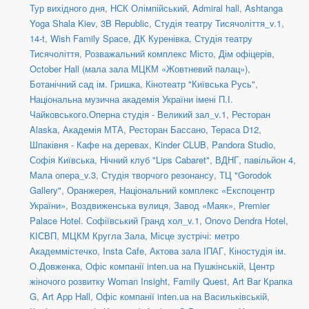
Тур вихідного дня
,
НСК Олімпійський
,
Admiral hall
,
Ashtanga
Yoga Shala Kiev
,
3B Republic
,
Студія театру Тисячоліття_v.1
,
14-t
,
Wish Family Space
,
ДК Куренівка
,
Студія театру
Тисячоліття
,
Розважальний комплекс Місто
,
Дім офіцерів
,
October Hall (мала зала МЦКМ «Жовтневий палац»)
,
Ботанічний сад ім. Гришка
,
Кінотеатр "Київська Русь"
,
Національна музична академія України імені П.І.
Чайковського.Оперна студія - Великий зал_v.1
,
Ресторан
Alaska
,
Академія МТА
,
Ресторан Бассано
,
Тераса D12
,
Шпаківня - Кафе на деревах
,
Kinder CLUB
,
Pandora Studio
,
Софія Київська
,
Нічний клуб "Lips Cabaret"
,
ВДНГ, павільйон 4
,
Мала опера_v.3
,
Студія творчого резонансу
,
ТЦ "Gorodok
Gallery"
,
Оранжерея, Національний комплекс «Експоцентр
України»
,
Воздвиженська вулиця
,
Завод «Маяк»
,
Premier
Palace Hotel. Софіївський Гранд хол_v.1
,
Onovo Dendra Hotel
,
КІСВП
,
МЦКМ Кругла Зала
,
Місце зустрічі: метро
Академмістечко
,
Insta Cafe
,
Актова зала ІПАГ
,
Кіностудія ім.
О.Довженка
,
Офіс компанії inten.ua на Пушкінській
,
Центр
жіночого розвитку Woman Insight
,
Family Quest
,
Art Bar Крапка
G
,
Art App Hall
,
Офіс компанії inten.ua на Васильківській
,