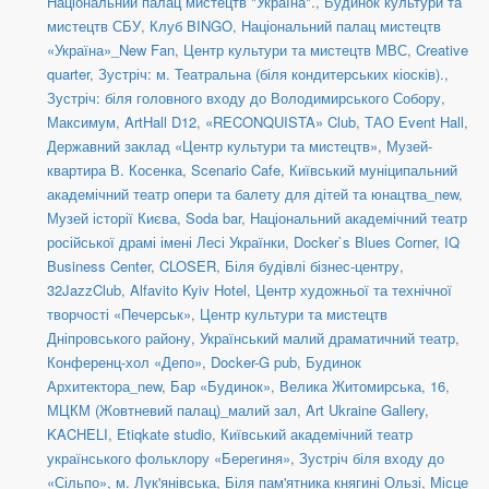
Національний палац мистецтв "Україна".
,
Будинок культури та
мистецтв СБУ
,
Клуб BINGO
,
Національний палац мистецтв
«Україна»_New Fan
,
Центр культури та мистецтв МВС
,
Creative
quarter
,
Зустріч: м. Театральна (біля кондитерських кіосків).
,
Зустріч: біля головного входу до Володимирського Собору
,
Максимум
,
ArtHall D12
,
«RECONQUISTA» Club
,
ТАО Event Hall
,
Державний заклад «Центр культури та мистецтв»
,
Музей-
квартира В. Косенка
,
Scenario Cafe
,
Київський муніципальний
академічний театр опери та балету для дітей та юнацтва_new
,
Музей історії Києва
,
Soda bar
,
Національний академічний театр
російської драмі імені Лесі Українки
,
Docker`s Blues Corner
,
IQ
Business Center
,
CLOSER
,
Біля будівлі бізнес-центру
,
32JazzClub
,
Alfavito Kyiv Hotel
,
Центр художньої та технічної
творчості «Печерськ»
,
Центр культури та мистецтв
Дніпровського району
,
Український малий драматичний театр
,
Конференц-хол «Депо»
,
Docker-G pub
,
Будинок
Архитектора_new
,
Бар «Будинок»
,
Велика Житомирська, 16
,
МЦКМ (Жовтневий палац)_малий зал
,
Art Ukraine Gallery
,
KACHELI
,
Etiqkate studio
,
Київський академічний театр
українського фольклору «Берегиня»
,
Зустріч біля входу до
«Сільпо», м. Лук'янівська
,
Біля пам'ятника княгині Ользі
,
Місце