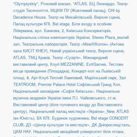
"Olympiyskiy"
,
Річковий вокзал
,
''ATLAS
,
БЦ Леонардо
,
Театр-
студія Тисячоліття
,
МЦКМ ПУ (Жовтневий палац)
,
CHI by
Decadence House
,
Театр на Михайлівській, Верхня сцена
,
Палац культури КПІ
,
Bel etage
,
Біля входу в особняк
Лібермана, вул. Банкова, 2
,
Київська Консерваторія
,
Національна спілка композиторів України
,
Stereo Plaza_малий
зал
,
Театральна лабораторія
,
Театр «МежIIIКолон» (Актова
зала КИСІТ КНЕУ)
,
Новий український театр, Верхня сцена
,
ATLAS
,
ТМЦ Краків
,
Театр «Сузір'я»
,
Міжнародний
виставковий центр
,
Клуб MEZZANINE
,
ExitGames
,
Тестове
місце проведення (Площадка)
,
Концерт-хол на Львівській
площі, 8
,
Арт-Клуб Теплий Ламповий
,
Маріїнський парк
,
Зал
TEATROOM
,
Premier Palace Hotel Софіївський Гранд Хол
,
Національний заповідник «Софія Київська»
,
Національна
музична академія України імені П.І. Чайковського
,
ст.м.
Виставковий центр (біля головного входу до Виставкового
центру)
,
Національний палац мистецтв «Україна»_New
,
ATLAS
(ex-Юність)
,
БК КПІ
,
Будинок художника
,
Bel etage CONCERT
CLUB
,
ДЗ «Центр культури та мистецтв»
,
ДK Дніпроспецсталь
,
ЦКМ НАУ
,
Національний авіаційний університет біля літака
,