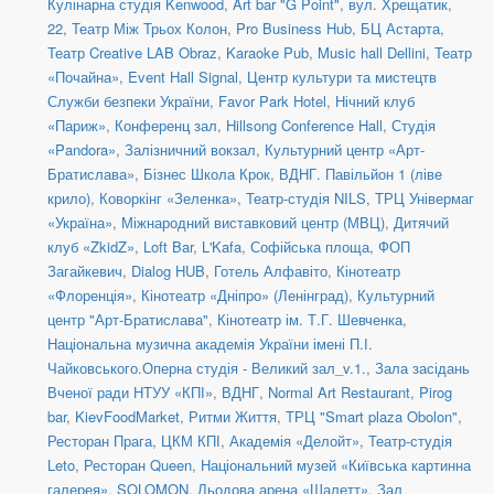
Кулінарна студія Kenwood
,
Art bar "G Point"
,
вул. Хрещатик,
22
,
Театр Між Трьох Колон
,
Pro Business Hub
,
БЦ Астарта
,
Театр Creative LAB Obraz
,
Karaoke Pub
,
Music hall Dellini
,
Театр
«Почайна»
,
Event Hall Signal
,
Центр культури та мистецтв
Служби безпеки України
,
Favor Park Hotel
,
Нічний клуб
«Париж»
,
Конференц зал
,
Hillsong Conference Hall
,
Студія
«Pandora»
,
Залізничний вокзал
,
Культурний центр «Арт-
Братислава»
,
Бізнес Школа Крок
,
ВДНГ. Павільйон 1 (ліве
крило)
,
Коворкінг «Зеленка»
,
Театр-студія NILS
,
ТРЦ Універмаг
«Україна»
,
Міжнародний виставковий центр (МВЦ)
,
Дитячий
клуб «ZkidZ»
,
Loft Bar
,
L'Kafa
,
Софійська площа
,
ФОП
Загайкевич
,
Dialog HUB
,
Готель Алфавіто
,
Кінотеатр
«Флоренція»
,
Кінотеатр «Дніпро» (Ленінград)
,
Культурний
центр "Арт-Братислава"
,
Кінотеатр ім. Т.Г. Шевченка
,
Національна музична академія України імені П.І.
Чайковського.Оперна студія - Великий зал_v.1.
,
Зала засідань
Вченої ради НТУУ «КПІ»
,
ВДНГ
,
Normal Art Restaurant
,
Pirog
bar
,
KievFoodMarket
,
Ритми Життя
,
ТРЦ "Smart plaza Obolon"
,
Ресторан Прага
,
ЦКМ КПІ
,
Академія «Делойт»
,
Театр-студія
Leto
,
Ресторан Queen
,
Національний музей «Київська картинна
галерея»
,
SOLOMON
,
Льодова арена «Шалетт»
,
Зал