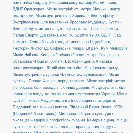
пам'ятника Богдану Хмельницькому на Софійській площі
,
ВДНГ Оранжерея
,
Місце зустрічі: ст. метро Відубичі, центр
платформи
,
Місце зустрічі: вул. Хорива, 4 біля КафеБутік
,
Зустрічаємось біля пам'ятника Ярославу Мудрому.
,
Зустріч
біля виходу з метро на вул. Інститутська.
,
Парк Перемоги
,
Палац Спорту_Дискотека 90-х_16.02.2019 19:00
,
ВДНГ, Сад
Гамаков
,
Олімпійський коледж імені Івана Піддубного
,
Ресторан Листопад
,
Софіївська площа
,
L8 park
,
Kyiv Metropolis
Music Hall (зал Київської обласної ради, метро Печерська)
,
Остановка «Пошта»
,
X-Park
,
Весловий центр
,
Київська
водогрязелікарня
,
Літній кінотеатр біля Українського дому
,
Місце зустрічі: на зупинці «Вулиця Болсуновських»
,
Місце
зустрічі: Площа Франка, перед театром
,
Місце зустрічі: метро
Печерська, біля виходу зі скляних дверей
,
Місце зустрічі: біля
колон біля входу до Національного експоцентру України
,
Місце
зустрічі: метро Академмістечко (посередині платформи)
,
Південний залізничний вокзал
,
Південний Берег Києва
,
ЮБК
(Південний берег Києва)
,
Міжнародний центр культури і
мистецтв Федерації профспілок України_Камерна сцена
,
Місце
зустрічі: метро «Поштова площа», праворуч від входу на
фунікулер
,
Місце зустрічі: метро Університет, біля виходу на