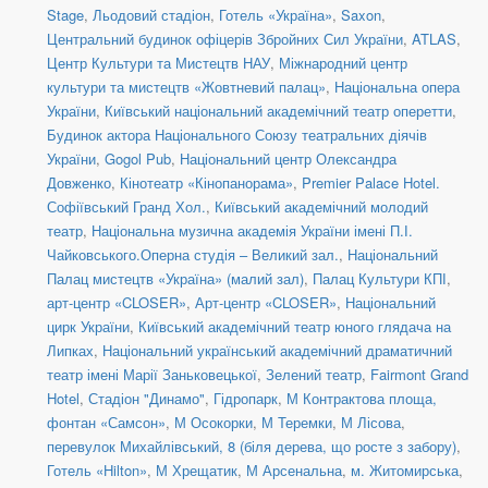
Stage
,
Льодовий стадіон
,
Готель «Україна»
,
Saxon
,
Центральний будинок офіцерів Збройних Сил України
,
ATLAS
,
Центр Культури та Мистецтв НАУ
,
Міжнародний центр
культури та мистецтв «Жовтневий палац»
,
Національна опера
України
,
Київський національний академічний театр оперетти
,
Будинок актора Національного Союзу театральних діячів
України
,
Gogol Pub
,
Національний центр Олександра
Довженко
,
Кінотеатр «Кінопанорама»
,
Premier Palace Hotel.
Софіївський Гранд Хол.
,
Київський академічний молодий
театр
,
Національна музична академія України імені П.І.
Чайковського.Оперна студія – Великий зал.
,
Національний
Палац мистецтв «Україна» (малий зал)
,
Палац Культури КПІ
,
арт-центр «CLOSER»
,
Арт-центр «CLOSER»
,
Національний
цирк України
,
Київський академічний театр юного глядача на
Липках
,
Національний український академічний драматичний
театр імені Марії Заньковецької
,
Зелений театр
,
Fairmont Grand
Hotel
,
Стадіон "Динамо"
,
Гідропарк
,
М Контрактова площа,
фонтан «Самсон»
,
М Осокорки
,
М Теремки
,
М Лісова
,
перевулок Михайлівський, 8 (біля дерева, що росте з забору)
,
Готель «Hilton»
,
М Хрещатик
,
М Арсенальна
,
м. Житомирська
,