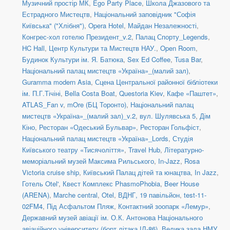
Музичний простір МК
,
Ego Party Place
,
Школа Джазового та
Естрадного Мистецтв
,
Національний заповідник "Софія
Київська" ("Хлібня")
,
Opera Hotel
,
Майдан Незалежності
,
Конгрес-хол готелю Президент_v.2
,
Палац Спорту_Legends
,
HC Hall
,
Центр Культури та Мистецтв НАУ.
,
Open Room
,
Будинок Культури ім. Я. Батюка
,
Sex Ed Coffee
,
Tusa Bar
,
Національний палац мистецтв «Україна»_(малий зал)
,
Guramma modern Asia
,
Сцена Центральної районної бібліотеки
ім. П.Г.Тічіні
,
Bella Costa Boat
,
Questoria Kiev
,
Кафе «Паштет»
,
ATLAS_Fan v
,
mOre (БЦ Торонто)
,
Національний палац
мистецтв «Україна»_(малий зал)_v.2
,
вул. Шулявська 5
,
Дім
Кіно
,
Ресторан «Одеський Бульвар»
,
Ресторан Гольфіст
,
Національний палац мистецтв «Україна»_Lords
,
Студія
Київського театру «Тисячоліття»
,
Travel Hub
,
Літературно-
меморіальний музей Максима Рильського
,
In-Jazz
,
Rosa
Victoria cruise ship
,
Київський Палац дітей та юнацтва
,
In Jazz
,
Готель Otel'
,
Квест Комплекс PhasmoPhobia
,
Beer House
(ARENA)
,
Marche central
,
Otel
,
ВДНГ, 19 павільйон
,
test-11-
02FM4
,
Під Асфальтом Пляж
,
Контактний зоопарк «Лемур»
,
Державний музей авіації ім. О.К. Антонова Національного
авіаційного університету (борт літака ІЛ-86)
,
Велика зала НМУ