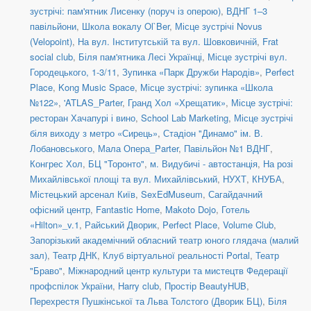
зустрічі: пам'ятник Лисенку (поруч із оперою)
,
ВДНГ 1–3
павільйони
,
Школа вокалу Ol`Ber
,
Місце зустрічі Novus
(Velopoint)
,
На вул. Інститутській та вул. Шовковичній
,
Frat
social сlub
,
Біля пам'ятника Лесі Українці
,
Місце зустрічі вул.
Городецького, 1-3/11
,
Зупинка «Парк Дружби Народів»
,
Perfect
Place
,
Kong Music Space
,
Місце зустрічі: зупинка «Школа
№122»
,
'ATLAS_Parter
,
Гранд Хол «Хрещатик»
,
Місце зустрічі:
ресторан Хачапурі і вино
,
School Lab Marketing
,
Місце зустрічі
біля виходу з метро «Сирець»
,
Стадіон "Динамо" ім. В.
Лобановського
,
Мала Опера_Parter
,
Павільйон №1 ВДНГ
,
Конгрес Хол
,
БЦ "Торонто"
,
м. Видубичі - автостанція
,
На розі
Михайлівської площі та вул. Михайлівський
,
НУХТ
,
КНУБА
,
Містецький арсенал Київ
,
SexEdMuseum
,
Сагайдачний
офісний центр
,
Fantastic Home
,
Makoto Dojo
,
Готель
«Hilton»_v.1
,
Райський Дворик
,
Perfect Place
,
Volume Club
,
Запорізький академічний обласний театр юного глядача (малий
зал)
,
Театр ДНК
,
Клуб віртуальної реальності Portal
,
Театр
"Браво"
,
Міжнародний центр культури та мистецтв Федерації
профспілок України
,
Harry club
,
Простір BeautyHUB
,
Перехрестя Пушкінської та Льва Толстого (Дворик БЦ)
,
Біля