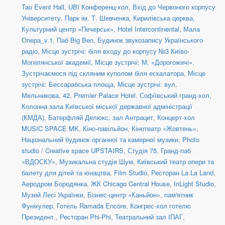
Tao Event Hall
,
UBI Конференц-хол
,
Вхід до Червоного корпусу
Університету
,
Парк ім. Т. Шевченка
,
Кирилівська церква
,
Культурний центр «Печерськ»
,
Hotel Intercontinental
,
Мала
Опера_v.1
,
Паб Big Ben
,
Будинок звукозапису Українського
радіо
,
Місце зустрічі: біля входу до корпусу №3 Київо-
Могилянської академії
,
Місце зустрічі: М. «Дорогожичі».
Зустрічаємося під скляним куполом біля ескалатора
,
Місце
зустрічі: Бессарабська площа
,
Місце зустрічі: вул.
Мельникова, 42
,
Premier Palace Hotel. Софіївський гранд-хол
,
Колонна зала Київської міської державної адміністрації
(КМДА)
,
Батерфляй Делюкс, зал Антрацит
,
Концерт-хол
MUSIC SPACE MK
,
Кіно-павільйон
,
Кінотеатр «Жовтень»
,
Національний будинок органної та камерної музики
,
Photo
studio / Creative space UPSTAIRS
,
Студія 75
,
Гранд-паб
«ВДОСКУ»
,
Музикальна студія Шум
,
Київський театр опери та
балету для дітей та юнацтва
,
Film Studio
,
Ресторан La La Land
,
Аеродром Бородянка
,
ЖК Chicago Central House
,
InLight Studio
,
Музей Лесі Українки
,
Бізнес-центр «Каньйон»
,
пам'ятник
Фунікулер
,
Готель Ramada Encore
,
Конгрес-хол готелю
Президент.
,
Ресторан Phi-Phi
,
Театральний зал ІПАГ
,