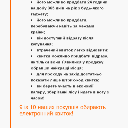
його можливо придбати 24 години
на добу 365 днів на рік з будь-якого
гаджету;
його можливо придбати,
перебуваючи навіть за межами
країни;
він доступний відразу після
купування;
втрачений квиток легко відновити;
квитки можливо придбати відразу,
як тільки вони з'явилися у продажу,
обравши найкращі місця;
для проходу на захід достатньо
показати лише штрих-код квитка;
ви берете участь в економії
паперу, зберіганні лісу і йдете в ногу з
часом!
9 із 10 наших покупців обирають
електронний квиток!