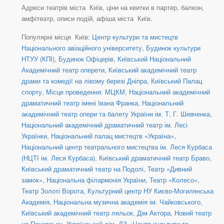
Адреси театрів міста Київ, ціни на квитки в партер, балкон,
амфітеатр, описи подій, афіша міста Київ.
Популярні місця Київ:
Центр культури та мистецтв
Національного авіаційного університету
,
Будинок культури
НТУУ (КПІ)
,
Будинок Офіцерів
,
Київський Національний
Академічний театр оперети
,
Київський академічний театр
драми та комедії на лівому березі Дніпра
,
Київський Палац
спорту
,
Місце проведення: МЦКМ
,
Національний академічний
драматичний театр імені Івана Франка
,
Національний
академічний театр опери та балету України ім. Т. Г. Шевченка
,
Національний академічний драматичний театр ім. Лесі
Українки
,
Національний палац мистецтв «Україна»
,
Національний центр театрального мистецтва ім. Леся Курбаса
(НЦТІ ім. Леся Курбаса)
,
Київський драматичний театр Браво
,
Київський драматичний театр на Подолі
,
Театр «Дивний
замок»
,
Національна філармонія України
,
Театр «Колесо»
,
Театр Золоті Ворота
,
Культурний центр НУ Києво-Могилянська
Академія
,
Національна музична академія ім. Чайковського
,
Київський академічний театр ляльок
,
Дім Актора
,
Новий театр
на Печерську
,
Український дім
,
ДЗ «Центр культури та