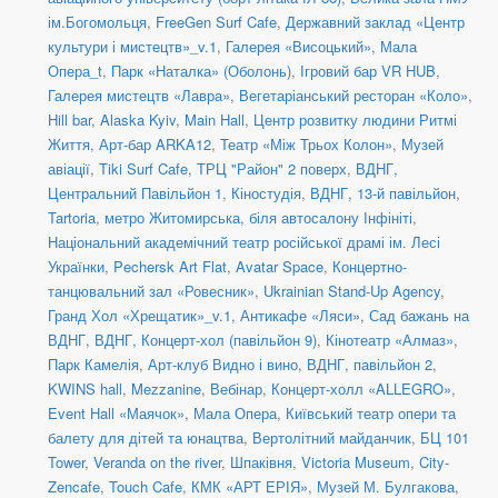
ім.Богомольця
,
FreeGen Surf Cafe
,
Державний заклад «Центр
культури і мистецтв»_v.1
,
Галерея «Висоцький»
,
Мала
Опера_t
,
Парк «Наталка» (Оболонь)
,
Ігровий бар VR HUB
,
Галерея мистецтв «Лавра»
,
Вегетаріанський ресторан «Коло»
,
Hill bar
,
Alaska Kyiv
,
Main Hall
,
Центр розвитку людини Ритмі
Життя
,
Арт-бар ARKA12
,
Театр «Між Трьох Колон»
,
Музей
авіації
,
Tiki Surf Cafe
,
ТРЦ "Район" 2 поверх
,
ВДНГ,
Центральний Павільйон 1
,
Кіностудія
,
ВДНГ, 13-й павільйон
,
Tartoria
,
метро Житомирська, біля автосалону Інфініті
,
Національний академічний театр російської драмі ім. Лесі
Українки
,
Pechersk Art Flat
,
Avatar Space
,
Концертно-
танцювальний зал «Ровесник»
,
Ukrainian Stand-Up Agency
,
Гранд Хол «Хрещатик»_v.1
,
Антикафе «Ляси»
,
Сад бажань на
ВДНГ
,
ВДНГ, Концерт-хол (павільйон 9)
,
Кінотеатр «Алмаз»
,
Парк Камелія
,
Арт-клуб Видно і вино
,
ВДНГ, павільйон 2
,
KWINS hall
,
Mezzanine
,
Вебінар
,
Концерт-холл «ALLEGRO»
,
Event Hall «Маячок»
,
Мала Опера
,
Київський театр опери та
балету для дітей та юнацтва
,
Вертолітний майданчик
,
БЦ 101
Tower
,
Veranda on the river
,
Шпаківня
,
Victoria Museum
,
City-
Zencafe
,
Touch Cafe
,
КМК «АРТ ЕРІЯ»
,
Музей М. Булгакова
,