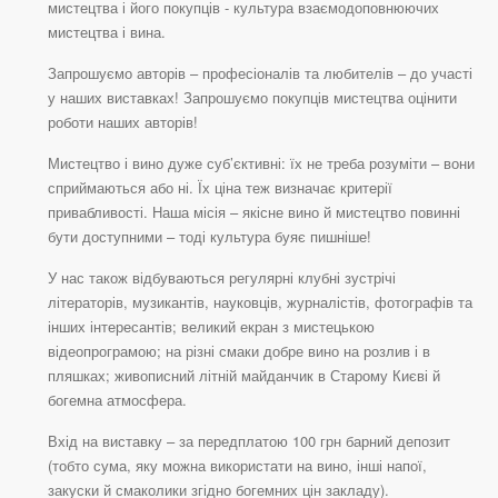
мистецтва і його покупців - культура взаємодоповнюючих
мистецтва і вина.
Запрошуємо авторів – професіоналів та любителів – до участі
у наших виставках! Запрошуємо покупців мистецтва оцінити
роботи наших авторів!
Мистецтво і вино дуже суб’єктивні: їх не треба розуміти – вони
сприймаються або ні. Їх ціна теж визначає критерії
привабливості. Наша місія – якісне вино й мистецтво повинні
бути доступними – тоді культура буяє пишніше!
У нас також відбуваються регулярні клубні зустрічі
літераторів, музикантів, науковців, журналістів, фотографів та
інших інтересантів; великий екран з мистецькою
відеопрограмою; на різні смаки добре вино на розлив і в
пляшках; живописний літній майданчик в Старому Києві й
богемна атмосфера.
Вхід на виставку – за передплатою 100 грн барний депозит
(тобто сума, яку можна використати на вино, інші напої,
закуски й смаколики згідно богемних цін закладу).