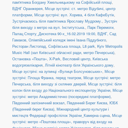
пам'ятника Богдану Хмельницькому на Софійській площі
,
ВДНГ Оранжерея
,
Місце зустрічі: ст. метро Відубичі, центр
платформи
,
Місце зустрічі: вул. Хорива, 4 біля КафеБутік
,
Зустрічаємось біля пам'ятника Ярославу Мудрому.
,
Зустріч
біля виходу з метро на вул. Інститутська.
,
Парк Перемоги
,
Палац Спорту_Дискотека 90-х_16.02.2019 19:00
,
ВДНГ, Сад
Гамаков
,
Олімпійський коледж імені Івана Піддубного
,
Ресторан Листопад
,
Софіївська площа
,
L8 park
,
Kyiv Metropolis
Music Hall (зал Київської обласної ради, метро Печерська)
,
Остановка «Пошта»
,
X-Park
,
Весловий центр
,
Київська
водогрязелікарня
,
Літній кінотеатр біля Українського дому
,
Місце зустрічі: на зупинці «Вулиця Болсуновських»
,
Місце
зустрічі: Площа Франка, перед театром
,
Місце зустрічі: метро
Печерська, біля виходу зі скляних дверей
,
Місце зустрічі: біля
колон біля входу до Національного експоцентру України
,
Місце
зустрічі: метро Академмістечко (посередині платформи)
,
Південний залізничний вокзал
,
Південний Берег Києва
,
ЮБК
(Південний берег Києва)
,
Міжнародний центр культури і
мистецтв Федерації профспілок України_Камерна сцена
,
Місце
зустрічі: метро «Поштова площа», праворуч від входу на
фунікулер
,
Місце зустрічі: метро Університет, біля виходу на