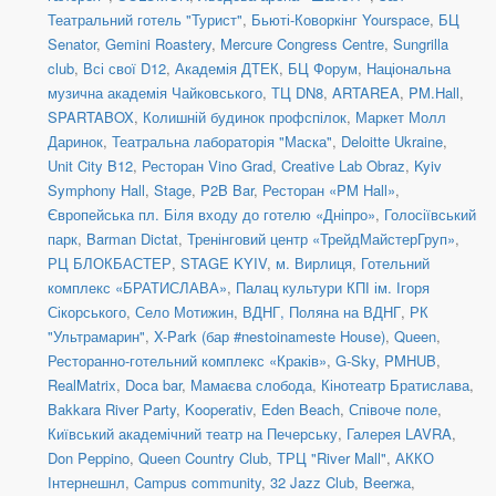
Театральний готель "Турист"
,
Бьюті-Коворкінг Yourspace
,
БЦ
Senator
,
Gemini Roastery
,
Mercure Congress Centre
,
Sungrilla
club
,
Всі свої D12
,
Академія ДТЕК
,
БЦ Форум
,
Національна
музична академія Чайковського
,
ТЦ DN8
,
ARTAREA
,
PM.Hall
,
SPARTABOX
,
Колишній будинок профспілок
,
Маркет Молл
Даринок
,
Театральна лабораторія "Маска"
,
Deloitte Ukraine
,
Unit City B12
,
Ресторан Vino Grad
,
Creative Lab Obraz
,
Kyiv
Symphony Hall
,
Stage
,
P2B Bar
,
Ресторан «PM Hall»
,
Європейська пл. Біля входу до готелю «Дніпро»
,
Голосіївський
парк
,
Barman Dictat
,
Тренінговий центр «ТрейдМайстерГруп»
,
РЦ БЛОКБАСТЕР
,
STAGE KYIV
,
м. Вирлиця
,
Готельний
комплекс «БРАТИСЛАВА»
,
Палац культури КПІ ім. Ігоря
Сікорського
,
Село Мотижин
,
ВДНГ, Поляна на ВДНГ
,
РК
"Ультрамарин"
,
X-Park (бар #nestoinameste House)
,
Queen
,
Ресторанно-готельний комплекс «Краків»
,
G-Sky
,
PMHUB
,
RealMatrix
,
Doca bar
,
Мамаєва слобода
,
Кінотеатр Братислава
,
Bakkara River Party
,
Kooperativ
,
Eden Beach
,
Співоче поле
,
Київський академічний театр на Печерську
,
Галерея LAVRA
,
Don Peppino
,
Queen Country Club
,
ТРЦ "River Mall"
,
АККО
Інтернешнл
,
Campus community
,
32 Jazz Club
,
Beerжа
,