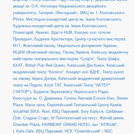
авіації ім. О.К. Антонова Національного авіаційного
університету
,
Галерея «Висоцький»
,
МКЦ ім. І. Козловського
,
Plivka
,
Мистецько-концертний центр ім. Івана Козловського
,
Художньо-концертний центр ім. Івана Козловського
,
Планетарій
,
Heaven
,
Щастя HUB
,
Конгрес-хол готелю
Президент
,
Будинок Архітектора
,
Центр сучасного мистецтва
М17
,
Жовтневий палац
,
Національна філармонія України
,
МЦКМ (Жовтневий палац)
,
Палац Україна
,
Київську академічну
майстерню театрального мистецтва “Сузір'я”
,
Театр Шафа
,
КХАТ
,
British Pub Red Queen
,
Київський Дім Книги
,
Київський
академічний театр "Колесо"
,
Концерт-хол ВДНГ
,
Театр кукол
на лівому березі Дніпра
,
Київський академічний драматичний
театр на Подолі
,
Клуб ТАТ
,
Київський Театр "АКТЕР"
("АКТОР")
,
Будинок Звукозапису Українського Радіо
,
Кіностудія ім. О. Довженка
,
Готель Ramada Encore Kiev
,
Stereo
Plaza. Мала зала
,
Європейський Театральний Центр Краків
,
VocalHall SVOI
,
Roof
,
КВЦ Парковий
,
Sory Бабуся
,
Caribbean
Club
,
Стадіон Старт
,
М Політехнічний Інститут
,
Житній ринок
,
Chamber Plaza
,
FAIRMONT GRAND HOTEL зал "ATRIUM"
,
L`Kafa Cafe
,
КВЦ Парковий
,
НСК "Олімпійський" / NSC