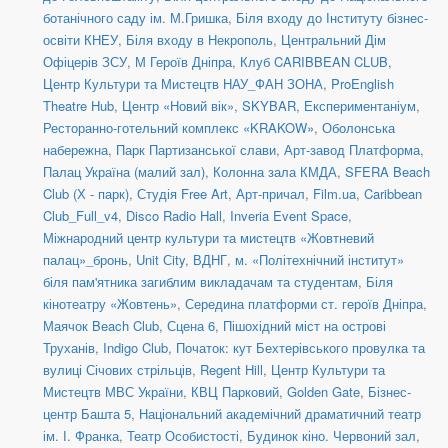
ботанічного саду ім. М.Гришка
,
Біля входу до Інституту бізнес-
освіти КНЕУ
,
Біля входу в Некрополь
,
Центральний Дім
Офіцерів ЗСУ
,
М Героїв Дніпра
,
Клуб CARIBBEAN CLUB
,
Центр Культури та Мистецтв НАУ_ФАН ЗОНА
,
ProEnglish
Theatre Hub
,
Центр «Новий вік»
,
SKYBAR
,
Експериментаніум
,
Ресторанно-готельний комплекс «KRAKOW»
,
Оболонська
набережна
,
Парк Партизанської слави
,
Арт-завод Платформа
,
Палац Україна (малий зал)
,
Колонна зала КМДА
,
SFERA Beach
Club (Х - парк)
,
Студія Free Art
,
Арт-причал
,
Film.ua
,
Caribbean
Club_Full_v4
,
Disco Radio Hall
,
Inveria Event Space
,
Міжнародний центр культури та мистецтв «Жовтневий
палац»_бронь
,
Unit Сity
,
ВДНГ
,
м. «Політехнічний інститут»
біля пам'ятника загиблим викладачам та студентам
,
Біля
кінотеатру «Жовтень»
,
Середина платформи ст. героїв Дніпра
,
Маячок Beach Club
,
Сцена 6
,
Пішохідний міст на острові
Труханів
,
Indigo Club
,
Початок: кут Бехтерівського провулка та
вулиці Січових стрільців
,
Regent Hill
,
Центр Культури та
Мистецтв МВС України
,
КВЦ Парковий
,
Golden Gate
,
Бізнес-
центр Башта 5
,
Національний академічний драматичний театр
ім. І. Франка
,
Театр Особистості
,
Будинок кіно. Червоний зал
,