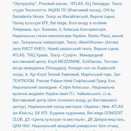
"Olympiyskiy"
,
Річковий вокзал
,
''ATLAS
,
БЦ Леонардо
,
Театр-
студія Тисячоліття
,
МЦКМ ПУ (Жовтневий палац)
,
CHI by
Decadence House
,
Театр на Михайлівській, Верхня сцена
,
Палац культури КПІ
,
Bel etage
,
Біля входу в особняк
Лібермана, вул. Банкова, 2
,
Київська Консерваторія
,
Національна спілка композиторів України
,
Stereo Plaza_малий
зал
,
Театральна лабораторія
,
Театр «МежIIIКолон» (Актова
зала КИСІТ КНЕУ)
,
Новий український театр, Верхня сцена
,
ATLAS
,
ТМЦ Краків
,
Театр «Сузір'я»
,
Міжнародний
виставковий центр
,
Клуб MEZZANINE
,
ExitGames
,
Тестове
місце проведення (Площадка)
,
Концерт-хол на Львівській
площі, 8
,
Арт-Клуб Теплий Ламповий
,
Маріїнський парк
,
Зал
TEATROOM
,
Premier Palace Hotel Софіївський Гранд Хол
,
Національний заповідник «Софія Київська»
,
Національна
музична академія України імені П.І. Чайковського
,
ст.м.
Виставковий центр (біля головного входу до Виставкового
центру)
,
Національний палац мистецтв «Україна»_New
,
ATLAS
(ex-Юність)
,
БК КПІ
,
Будинок художника
,
Bel etage CONCERT
CLUB
,
ДЗ «Центр культури та мистецтв»
,
ДK Дніпроспецсталь
,
ЦКМ НАУ
,
Національний авіаційний університет біля літака
,