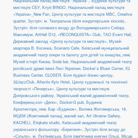
Національний палац мистецтв "Україна".
,
Будинок культури та
мистецтв СБУ
,
Клуб BINGO
,
Національний палац мистецтв
«Україна»_New Fan
,
Центр культури та мистецтв МВС
,
Creative
quarter
,
Зустріч: м. Театральна (біля кондитерських кіосків).
,
Зустріч: біля головного входу до Володимирського Собору
,
Максимум
,
ArtHall D12
,
«RECONQUISTA» Club
,
ТАО Event Hall
,
Державний заклад «Центр культури та мистецтв»
,
Музей-
квартира В. Косенка
,
Scenario Cafe
,
Київський муніципальний
академічний театр опери та балету для дітей та юнацтва_new
,
Музей історії Києва
,
Soda bar
,
Національний академічний театр
російської драмі імені Лесі Українки
,
Docker`s Blues Corner
,
IQ
Business Center
,
CLOSER
,
Біля будівлі бізнес-центру
,
32JazzClub
,
Alfavito Kyiv Hotel
,
Центр художньої та технічної
творчості «Печерськ»
,
Центр культури та мистецтв
Дніпровського району
,
Український малий драматичний театр
,
Конференц-хол «Депо»
,
Docker-G pub
,
Будинок
Архитектора_new
,
Бар «Будинок»
,
Велика Житомирська, 16
,
МЦКМ (Жовтневий палац)_малий зал
,
Art Ukraine Gallery
,
KACHELI
,
Etiqkate studio
,
Київський академічний театр
українського фольклору «Берегиня»
,
Зустріч біля входу до
«Сільпо», м. Лук'янівська
,
Біля пам'ятника княгині Ользі
,
Місце