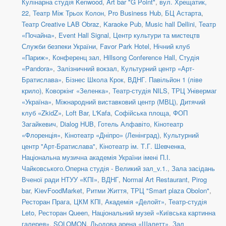
Кулінарна студія Kenwood
,
Art bar "G Point"
,
вул. Хрещатик,
22
,
Театр Між Трьох Колон
,
Pro Business Hub
,
БЦ Астарта
,
Театр Creative LAB Obraz
,
Karaoke Pub
,
Music hall Dellini
,
Театр
«Почайна»
,
Event Hall Signal
,
Центр культури та мистецтв
Служби безпеки України
,
Favor Park Hotel
,
Нічний клуб
«Париж»
,
Конференц зал
,
Hillsong Conference Hall
,
Студія
«Pandora»
,
Залізничний вокзал
,
Культурний центр «Арт-
Братислава»
,
Бізнес Школа Крок
,
ВДНГ. Павільйон 1 (ліве
крило)
,
Коворкінг «Зеленка»
,
Театр-студія NILS
,
ТРЦ Універмаг
«Україна»
,
Міжнародний виставковий центр (МВЦ)
,
Дитячий
клуб «ZkidZ»
,
Loft Bar
,
L'Kafa
,
Софійська площа
,
ФОП
Загайкевич
,
Dialog HUB
,
Готель Алфавіто
,
Кінотеатр
«Флоренція»
,
Кінотеатр «Дніпро» (Ленінград)
,
Культурний
центр "Арт-Братислава"
,
Кінотеатр ім. Т.Г. Шевченка
,
Національна музична академія України імені П.І.
Чайковського.Оперна студія - Великий зал_v.1.
,
Зала засідань
Вченої ради НТУУ «КПІ»
,
ВДНГ
,
Normal Art Restaurant
,
Pirog
bar
,
KievFoodMarket
,
Ритми Життя
,
ТРЦ "Smart plaza Obolon"
,
Ресторан Прага
,
ЦКМ КПІ
,
Академія «Делойт»
,
Театр-студія
Leto
,
Ресторан Queen
,
Національний музей «Київська картинна
галерея»
,
SOLOMON
,
Льодова арена «Шалетт»
,
Зал