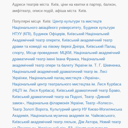
Адреси театрів міста Київ, ціни на квитки в партер, балкон,
амфітеатр, описи подій, афіша міста Київ.
Популярні місця Київ:
Центр культури та мистецтв
Національного авіаційного університету
,
Будинок культури
НТУУ (КПІ)
,
Будинок Офіцерів
,
Київський Національний
Академічний театр оперети
,
Київський академічний театр
драми та комедії на лівому березі Дніпра
,
Київський Палац
спорту
,
Місце проведення: МЦКМ
,
Національний академічний
драматичний театр імені Івана Франка
,
Національний
академічний театр опери та балету України ім. Т. Г. Шевченка
,
Національний академічний драматичний театр ім. Лесі
Українки
,
Національний палац мистецтв «Україна»
,
Національний центр театрального мистецтва ім. Леся Курбаса
(НЦТІ ім. Леся Курбаса)
,
Київський драматичний театр Браво
,
Київський драматичний театр на Подолі
,
Театр «Дивний
замок»
,
Національна філармонія України
,
Театр «Колесо»
,
Театр Золоті Ворота
,
Культурний центр НУ Києво-Могилянська
Академія
,
Національна музична академія ім. Чайковського
,
Київський академічний театр ляльок
,
Дім Актора
,
Новий театр
на Печерську
,
Український дім
,
ДЗ «Центр культури та