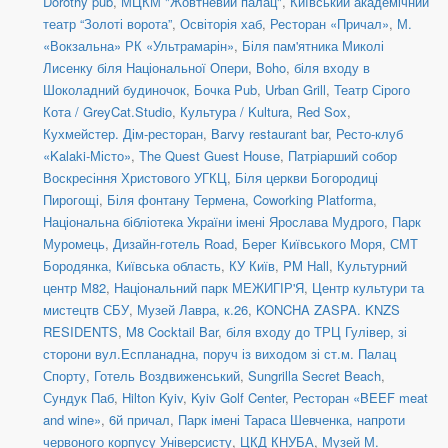
Dorothy pub
,
МЦКМ "Жовтневий палац"
,
Київський академічний
театр “Золоті ворота”
,
Освіторія хаб
,
Ресторан «Причал»
,
М.
«Вокзальна» РК «Ультрамарін»
,
Біля пам'ятника Миколі
Лисенку біля Національної Опери
,
Boho
,
біля входу в
Шоколадний будиночок
,
Бочка Pub
,
Urban Grill
,
Театр Сірого
Кота / GreyCat.Studio
,
Культура / Kultura
,
Red Sox
,
Кухмейстер. Дім-ресторан
,
Barvy restaurant bar
,
Ресто-клуб
«Kalaki-Місто»
,
The Quest Guest House
,
Патріарший собор
Воскресіння Христового УГКЦ
,
Біля церкви Богородиці
Пирогощі
,
Біля фонтану Термена
,
Coworking Platforma
,
Національна бібліотека України імені Ярослава Мудрого
,
Парк
Муромець
,
Дизайн-готель Road
,
Берег Київського Моря
,
СМТ
Бородянка, Київська область
,
КУ Київ
,
PM Hall
,
Культурний
центр М82
,
Національний парк МЕЖИГІР'Я
,
Центр культури та
мистецтв СБУ
,
Музей Лавра, к.26
,
KONCHA ZASPA. KNZS
RESIDENTS
,
M8 Cocktail Bar
,
біля входу до ТРЦ Гулівер, зі
сторони вул.Еспланадна, поруч із виходом зі ст.м. Палац
Спорту
,
Готель Воздвиженський
,
Sungrilla Secret Beach
,
Сундук Паб
,
Hilton Kyiv
,
Kyiv Golf Center
,
Ресторан «BEEF meat
and wine»
,
6й причал
,
Парк імені Тараса Шевченка, напроти
червоного корпусу Універсисту
,
ЦКД КНУБА
,
Музей М.