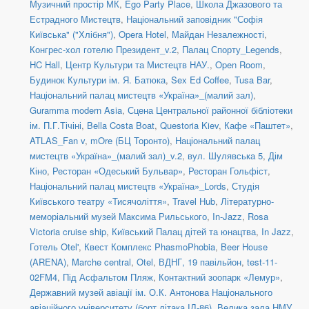
Музичний простір МК
,
Ego Party Place
,
Школа Джазового та
Естрадного Мистецтв
,
Національний заповідник "Софія
Київська" ("Хлібня")
,
Opera Hotel
,
Майдан Незалежності
,
Конгрес-хол готелю Президент_v.2
,
Палац Спорту_Legends
,
HC Hall
,
Центр Культури та Мистецтв НАУ.
,
Open Room
,
Будинок Культури ім. Я. Батюка
,
Sex Ed Coffee
,
Tusa Bar
,
Національний палац мистецтв «Україна»_(малий зал)
,
Guramma modern Asia
,
Сцена Центральної районної бібліотеки
ім. П.Г.Тічіні
,
Bella Costa Boat
,
Questoria Kiev
,
Кафе «Паштет»
,
ATLAS_Fan v
,
mOre (БЦ Торонто)
,
Національний палац
мистецтв «Україна»_(малий зал)_v.2
,
вул. Шулявська 5
,
Дім
Кіно
,
Ресторан «Одеський Бульвар»
,
Ресторан Гольфіст
,
Національний палац мистецтв «Україна»_Lords
,
Студія
Київського театру «Тисячоліття»
,
Travel Hub
,
Літературно-
меморіальний музей Максима Рильського
,
In-Jazz
,
Rosa
Victoria cruise ship
,
Київський Палац дітей та юнацтва
,
In Jazz
,
Готель Otel'
,
Квест Комплекс PhasmoPhobia
,
Beer House
(ARENA)
,
Marche central
,
Otel
,
ВДНГ, 19 павільйон
,
test-11-
02FM4
,
Під Асфальтом Пляж
,
Контактний зоопарк «Лемур»
,
Державний музей авіації ім. О.К. Антонова Національного
авіаційного університету (борт літака ІЛ-86)
,
Велика зала НМУ