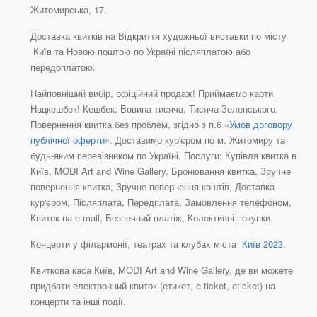
Житомирська, 17.
Доставка квитків на Відкриття художньої виставки по місту
Київ та Новою поштою по Україні післяплатою або
передоплатою.
Найповніший вибір, офіційний продаж! Приймаємо карти
Нацкешбек! Кешбек, Вовина тисяча, Тисяча Зеленського.
Повернення квитка без проблем, згідно з п.6 «
Умов договору
публічної оферти
». Доставимо кур'єром по м. Житомиру та
будь-яким перевізником по Україні. Послуги: Купівля квитка в
Київ, MODI Art and Wine Gallery, Бронювання квитка, Зручне
повернення квитка, Зручне повернення коштів, Доставка
кур'єром, Післяплата, Передплата, Замовлення телефоном,
Квиток на e-mail, Безпечний платіж, Колективні покупки.
Концерти у філармонії, театрах та клубах міста
Київ 2023
.
Квиткова каса Київ, MODI Art and Wine Gallery, де ви можете
придбати електронний квиток (етикет, e-ticket, eticket) на
концерти та інші події.