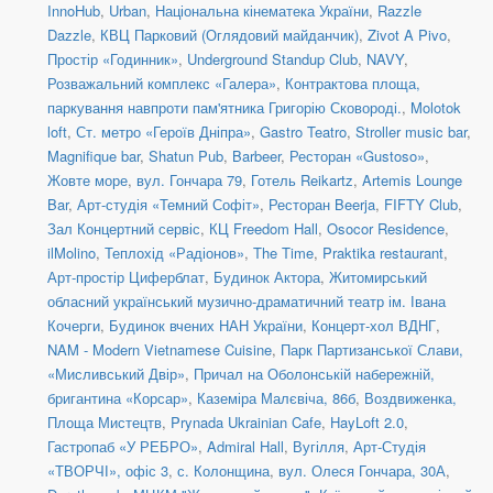
InnoHub
,
Urban
,
Національна кінематека України
,
Razzle
Dazzle
,
КВЦ Парковий (Оглядовий майданчик)
,
Zivot A Pivo
,
Простір «Годинник»
,
Underground Standup Club
,
NAVY
,
Розважальний комплекс «Галера»
,
Контрактова площа,
паркування навпроти пам'ятника Григорію Сковороді.
,
Molotok
loft
,
Ст. метро «Героїв Дніпра»
,
Gastro Teatro
,
Stroller music bar
,
Magnifique bar
,
Shatun Pub
,
Barbeer
,
Ресторан «Gustoso»
,
Жовте море
,
вул. Гончара 79
,
Готель Reikartz
,
Artemis Lounge
Bar
,
Арт-студія «Темний Софіт»
,
Ресторан Beerja
,
FIFTY Club
,
Зал Концертний сервіс
,
КЦ Freedom Hall
,
Osocor Residence
,
ilMolino
,
Теплохід «Радіонов»
,
The Time
,
Praktika restaurant
,
Арт-простір Циферблат
,
Будинок Актора
,
Житомирський
обласний український музично-драматичний театр ім. Івана
Кочерги
,
Будинок вчених НАН України
,
Концерт-хол ВДНГ
,
NAM - Modern Vietnamese Cuisine
,
Парк Партизанської Слави,
«Мисливський Двір»
,
Причал на Оболонській набережній,
бригантина «Корсар»
,
Каземіра Малєвіча, 86б
,
Воздвиженка,
Площа Мистецтв
,
Prynada Ukrainian Cafe
,
HayLoft 2.0
,
Гастропаб «У РЕБРО»
,
Admiral Hall
,
Вугілля
,
Арт-Студія
«ТВОРЧІ», офіс 3
,
с. Колонщина
,
вул. Олеся Гончара, 30А
,