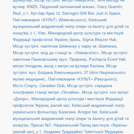
вулиці
,
KNZS
,
Південний залізничний вокзал
,
Crazy Quentin
,
Roof_v.1
,
Арт-бар Арка 12
,
Samogon Grill Bar
,
Just in Space
,
Паб-пивоварня «КУЛЬТ» (Маяковського)
,
Київський
муніципальний академічний театр опери та балету для дітей та
юнацтва_v.1
,
Vian
,
Міжнародний центр культури та мистецтв
Федерації профспілок України_бронь
,
Sigma Bleyzer Hub
,
Місце зустрічі: пам'ятник Шевченку у парку ім. Шевченка
,
Місце зустрічі: вхід до станції м. «Університет»
,
Місце зустрічі:
пам'ятник Паніковському (вул. Прорізна)
,
Pochayna Event Hall
,
метро Іпподром, вихід з метро на вулицю Касіяна
,
Місце
зустрічі: вул. Богдана Хмельницького, 37 (біля Національного
музею медицини).
,
Паб-пивоварня «КУЛЬТ» (Ревуцького)
,
Місто Спорту
,
Canadian Club
,
Місце зустрічі: середина
платформи станції метро «Почайна»
,
Місце зустрічі: хол метро
«Дніпро»
,
Міжнародний центр культури і мистецтв Федерації
профспілок України_малий зал
,
Київський академічний театр
українського фольклору Берегиня
,
Amigos bar
,
Київський
муніципальний академічний театр опери та балету для дітей та
юнацтва
,
Причал №7
,
Національний Палац мистецтв «Україна»
(малий зал)_v.1
,
Академія Традиційної Тибетської Медицини
,