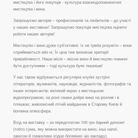
мистецтва і його покупців - культура взаємодоповнюючих
мистецтва і вина.
Запрошуємо авторів – професіоналів та любителів – до участі
у наших виставках! Запрошуємо покупців мистецтва оцінити
роботи наших авторів!
Мистецтво і вино дуже суб’єктивні: їх не треба розуміти – вони
сприймаються або ні. Їх ціна теж визначає критерії
привабливості. Наша місія – якісне вино й мистецтво повинні
бути доступними – тоді культура буяє пишніше!
У нас також відбуваються регулярні клубні зустрічі
літераторів, музикантів, науковців, журналістів, фотографів та
інших інтересантів; великий екран з мистецькою
відеопрограмою; на різні смаки добре вино на розлив і в
пляшках; живописний літній майданчик в Старому Києві й
богемна атмосфера.
Вхід на виставку – за передплатою 100 грн барний депозит
(тобто сума, яку можна використати на вино, інші напої,
закуски й смаколики згідно богемних цін закладу).