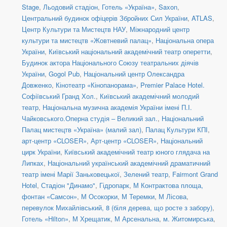
Stage
,
Льодовий стадіон
,
Готель «Україна»
,
Saxon
,
Центральний будинок офіцерів Збройних Сил України
,
ATLAS
,
Центр Культури та Мистецтв НАУ
,
Міжнародний центр
культури та мистецтв «Жовтневий палац»
,
Національна опера
України
,
Київський національний академічний театр оперетти
,
Будинок актора Національного Союзу театральних діячів
України
,
Gogol Pub
,
Національний центр Олександра
Довженко
,
Кінотеатр «Кінопанорама»
,
Premier Palace Hotel.
Софіївський Гранд Хол.
,
Київський академічний молодий
театр
,
Національна музична академія України імені П.І.
Чайковського.Оперна студія – Великий зал.
,
Національний
Палац мистецтв «Україна» (малий зал)
,
Палац Культури КПІ
,
арт-центр «CLOSER»
,
Арт-центр «CLOSER»
,
Національний
цирк України
,
Київський академічний театр юного глядача на
Липках
,
Національний український академічний драматичний
театр імені Марії Заньковецької
,
Зелений театр
,
Fairmont Grand
Hotel
,
Стадіон "Динамо"
,
Гідропарк
,
М Контрактова площа,
фонтан «Самсон»
,
М Осокорки
,
М Теремки
,
М Лісова
,
перевулок Михайлівський, 8 (біля дерева, що росте з забору)
,
Готель «Hilton»
,
М Хрещатик
,
М Арсенальна
,
м. Житомирська
,