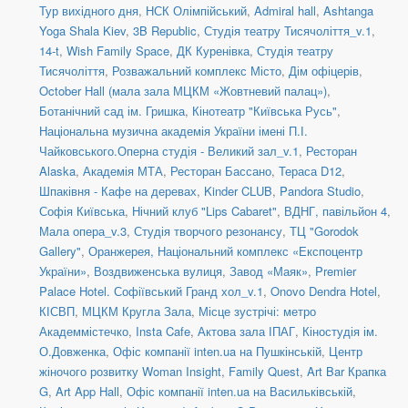
Тур вихідного дня
,
НСК Олімпійський
,
Admiral hall
,
Ashtanga
Yoga Shala Kiev
,
3B Republic
,
Студія театру Тисячоліття_v.1
,
14-t
,
Wish Family Space
,
ДК Куренівка
,
Студія театру
Тисячоліття
,
Розважальний комплекс Місто
,
Дім офіцерів
,
October Hall (мала зала МЦКМ «Жовтневий палац»)
,
Ботанічний сад ім. Гришка
,
Кінотеатр "Київська Русь"
,
Національна музична академія України імені П.І.
Чайковського.Оперна студія - Великий зал_v.1
,
Ресторан
Alaska
,
Академія МТА
,
Ресторан Бассано
,
Тераса D12
,
Шпаківня - Кафе на деревах
,
Kinder CLUB
,
Pandora Studio
,
Софія Київська
,
Нічний клуб "Lips Cabaret"
,
ВДНГ, павільйон 4
,
Мала опера_v.3
,
Студія творчого резонансу
,
ТЦ "Gorodok
Gallery"
,
Оранжерея, Національний комплекс «Експоцентр
України»
,
Воздвиженська вулиця
,
Завод «Маяк»
,
Premier
Palace Hotel. Софіївський Гранд хол_v.1
,
Onovo Dendra Hotel
,
КІСВП
,
МЦКМ Кругла Зала
,
Місце зустрічі: метро
Академмістечко
,
Insta Cafe
,
Актова зала ІПАГ
,
Кіностудія ім.
О.Довженка
,
Офіс компанії inten.ua на Пушкінській
,
Центр
жіночого розвитку Woman Insight
,
Family Quest
,
Art Bar Крапка
G
,
Art App Hall
,
Офіс компанії inten.ua на Васильківській
,