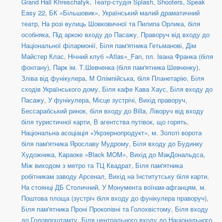
Grand Hall Khreschatyk
,
Театр-студія Splash
,
Shooters, Speak
Easy 22
,
БК «Більшовик»
,
Український малий драматичний
театр
,
На розі вулиць Шовковичної та Пилипа Орлика, біля
особняка
,
Під аркою входу до Пасажу
,
Праворуч від входу до
Національної філармонії
,
Біля пам'ятника Гетьманові
,
Дім
Майстер Клас
,
Нічний клуб «Atlas»_Fan
,
пл. Івана Франка (біля
фонтану)
,
Парк ім. Т.Шевченка (біля пам'ятника Шевченку)
,
Зліва від фунікулера
,
М Олімпійська, біля Планетарію
,
Біля
сходів Українського дому
,
Біля кафе Кава Хаус
,
Біля входу до
Пасажу
,
У фунікулера
,
Місце зустрічі
,
Вихід праворуч
,
Бессарабський ринок, біля входу до Billa
,
Ліворуч від входу
біля туристичної карти
,
В агентства путівок, що горять
,
Національна асоціація «Укрзернопродукт»
,
м. Золоті ворота
біля пам'ятника Ярославу Мудрому
,
Біля входу до Будинку
Художника
,
Караоке «Black MOM»
,
Вихід до МакДональдса
,
Між виходом з метро та ТЦ Квадрат
,
Біля пам'ятника
робітникам заводу Арсенал
,
Вихід на Інститутську біля карти
,
На стоянці ДБ Столичний
,
У Монумента воїнам-афганцям
,
м.
Поштова площа (зустріч біля входу до фунікулера праворуч)
,
Біля пам'ятника Проні Прокопівні та Голохвістому
,
Біля входу
до Головпоштамту
,
Біля центрального входу до Національного