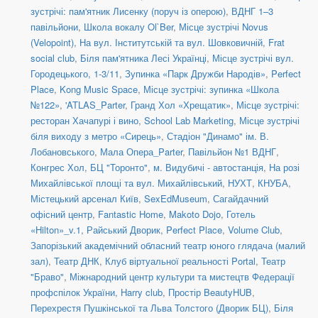
зустрічі: пам'ятник Лисенку (поруч із оперою)
,
ВДНГ 1–3
павільйони
,
Школа вокалу Ol`Ber
,
Місце зустрічі Novus
(Velopoint)
,
На вул. Інститутській та вул. Шовковичній
,
Frat
social сlub
,
Біля пам'ятника Лесі Українці
,
Місце зустрічі вул.
Городецького, 1-3/11
,
Зупинка «Парк Дружби Народів»
,
Perfect
Place
,
Kong Music Space
,
Місце зустрічі: зупинка «Школа
№122»
,
'ATLAS_Parter
,
Гранд Хол «Хрещатик»
,
Місце зустрічі:
ресторан Хачапурі і вино
,
School Lab Marketing
,
Місце зустрічі
біля виходу з метро «Сирець»
,
Стадіон "Динамо" ім. В.
Лобановського
,
Мала Опера_Parter
,
Павільйон №1 ВДНГ
,
Конгрес Хол
,
БЦ "Торонто"
,
м. Видубичі - автостанція
,
На розі
Михайлівської площі та вул. Михайлівський
,
НУХТ
,
КНУБА
,
Містецький арсенал Київ
,
SexEdMuseum
,
Сагайдачний
офісний центр
,
Fantastic Home
,
Makoto Dojo
,
Готель
«Hilton»_v.1
,
Райський Дворик
,
Perfect Place
,
Volume Club
,
Запорізький академічний обласний театр юного глядача (малий
зал)
,
Театр ДНК
,
Клуб віртуальної реальності Portal
,
Театр
"Браво"
,
Міжнародний центр культури та мистецтв Федерації
профспілок України
,
Harry club
,
Простір BeautyHUB
,
Перехрестя Пушкінської та Льва Толстого (Дворик БЦ)
,
Біля