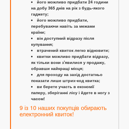
його можливо придбати 24 години
на добу 365 днів на рік з будь-якого
гаджету;
його можливо придбати,
перебуваючи навіть за межами
країни;
він доступний відразу після
купування;
втрачений квиток легко відновити;
квитки можливо придбати відразу,
як тільки вони з'явилися у продажу,
обравши найкращі місця;
для проходу на захід достатньо
показати лише штрих-код квитка;
ви берете участь в економії
паперу, зберіганні лісу і йдете в ногу з
часом!
9 із 10 наших покупців обирають
електронний квиток!