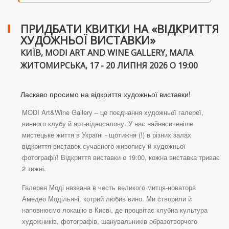
ПРИДБАТИ КВИТКИ НА «ВІДКРИТТЯ
ХУДОЖНЬОЇ ВИСТАВКИ»
КИЇВ, MODI ART AND WINE GALLERY, МАЛА
ЖИТОМИРСЬКА, 17 - 20 ЛИПНЯ 2026 О 19:00
Ласкаво просимо на відкриття художньої виставки!
MODI Art&Wine Gallery – це поєднання художньої галереї,
винного клубу й арт-відеосалону. У нас найнасиченіше
мистецьке життя в Україні - щотижня (!) в різних залах
відкриття виставок сучасного живопису й художньої
фотографії! Відкриття виставки о 19:00, кожна виставка триває
2 тижні.
Галерея Моді названа в честь великого митця-новатора
Амедео Модільяні, котрий любив вино. Ми створили й
наповнюємо локацію в Києві, де процвітає клубна культура
художників, фотографів, шанувальників образотворчого