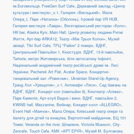
ім.Богомольця
,
FreeGen Surf Cafe
,
Державний заклад «Центр
культури і мистецтв»_v.1
,
Галерея «Висоцький»
,
Мала
Опера_t
,
Парк «Наталка» (Оболонь)
,
Ігровий бар VR HUB
,
Галерея мистецтв «Лавра»
,
Вегетаріанський ресторан «Коло»
,
Hill bar
,
Alaska Kyiv
,
Main Hall
,
Центр розвитку людини Ритмі
Життя
,
Арт-бар ARKA12
,
Театр «Між Трьох Колон»
,
Музей
авіації
,
Tiki Surf Cafe
,
ТРЦ "Район" 2 поверх
,
ВДНГ,
Центральний Павільйон 1
,
Кіностудія
,
ВДНГ, 13-й павільйон
,
Tartoria
,
метро Житомирська, біля автосалону Інфініті
,
Національний академічний театр російської драмі ім. Лесі
Українки
,
Pechersk Art Flat
,
Avatar Space
,
Концертно-
танцювальний зал «Ровесник»
,
Ukrainian Stand-Up Agency
,
Гранд Хол «Хрещатик»_v.1
,
Антикафе «Ляси»
,
Сад бажань на
ВДНГ
,
ВДНГ, Концерт-хол (павільйон 9)
,
Кінотеатр «Алмаз»
,
Парк Камелія
,
Арт-клуб Видно і вино
,
ВДНГ, павільйон 2
,
KWINS hall
,
Mezzanine
,
Вебінар
,
Концерт-холл «ALLEGRO»
,
Event Hall «Маячок»
,
Мала Опера
,
Київський театр опери та
балету для дітей та юнацтва
,
Вертолітний майданчик
,
БЦ 101
Tower
,
Veranda on the river
,
Шпаківня
,
Victoria Museum
,
City-
Zencafe
,
Touch Cafe
,
КМК «АРТ ЕРІЯ»
,
Музей М. Булгакова
,