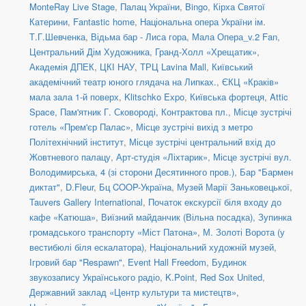
MonteRay Live Stage
,
Палац України
,
Bingo
,
Кірха Святої
Катерини
,
Fantastic home
,
Національна опера України ім.
Т.Г.Шевченка
,
Відьма бар - Лиса гора
,
Мала Опера_v.2 Fan
,
Центральний Дім Художника
,
Гранд-Холл «Хрещатик»
,
Академія ДПЕК
,
ЦКІ НАУ
,
ТРЦ Lavina Mall
,
Київський
академічний театр юного глядача на Липках.
,
ЄКЦ «Краків»
мала зала 1-й поверх
,
Klitschko Expo
,
Київська фортеця
,
Attic
Space
,
Пам'ятник Г. Сковороді, Контрактова пл.
,
Місце зустрічі
готель «Прем'єр Палас»
,
Місце зустрічі вихід з метро
Політехнічний інститут
,
Місце зустрічі центральний вхід до
Жовтневого палацу
,
Арт-студія «Ліхтарик»
,
Місце зустрічі вул.
Володимирська, 4 (зі сторони Десятинного пров.)
,
Бар "Бармен
диктат"
,
D.Fleur
,
Бц COOP-Україна
,
Музей Марії Заньковецької
,
Tauvers Gallery International
,
Початок екскурсії біля входу до
кафе «Катюша»
,
Виїзний майданчик (Вільна посадка)
,
Зупинка
громадського транспорту «Міст Патона»
,
М. Золоті Ворота (у
вестибюлі біля ескалатора)
,
Національний художній музей
,
Ігровий бар "Respawn"
,
Event Hall Freedom
,
Будинок
звукозапису Українського радіо
,
K.Point
,
Red Sox United
,
Державний заклад «Центр культури та мистецтв»
,