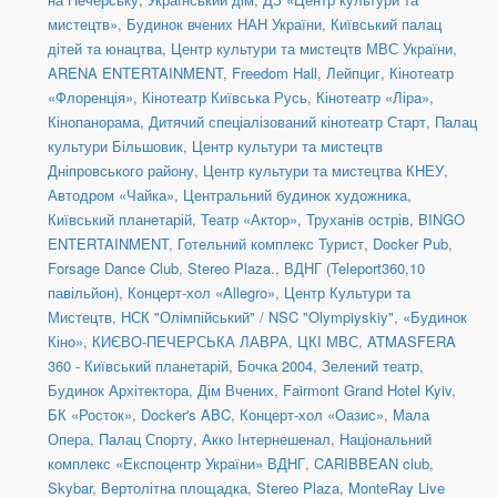
мистецтв»
,
Будинок вчених НАН України
,
Київський палац
дітей та юнацтва
,
Центр культури та мистецтв МВС України
,
ARENA ENTERTAINMENT
,
Freedom Hall
,
Лейпциг
,
Кінотеатр
«Флоренція»
,
Кінотеатр Київська Русь
,
Кінотеатр «Ліра»
,
Кінопанорама
,
Дитячий спеціалізований кінотеатр Старт
,
Палац
культури Більшовик
,
Центр культури та мистецтв
Дніпровського району
,
Центр культури та мистецтва КНЕУ
,
Автодром «Чайка»
,
Центральний будинок художника
,
Київський планетарій
,
Театр «Актор»
,
Труханів острів
,
BINGO
ENTERTAINMENT
,
Готельний комплекс Турист
,
Docker Pub
,
Forsage Dance Club
,
Stereo Plaza.
,
ВДНГ (Teleport360,10
павільйон)
,
Концерт-хол «Allegro»
,
Центр Культури та
Мистецтв
,
НСК "Олімпійський" / NSC "Olympiyskiy"
,
«Будинок
Кіно»
,
КИЄВО-ПЕЧЕРСЬКА ЛАВРА
,
ЦКІ МВС
,
ATMASFERA
360 - Київський планетарій
,
Бочка 2004
,
Зелений театр
,
Будинок Архітектора
,
Дім Вчених
,
Fairmont Grand Hotel Kyiv
,
БК «Росток»
,
Docker's ABC
,
Концерт-хол «Оазис»
,
Мала
Опера
,
Палац Спорту
,
Акко Інтернешенал
,
Національний
комплекс «Експоцентр України» ВДНГ
,
CARIBBEAN club
,
Skybar
,
Вертолітна площадка
,
Stereo Plaza
,
MonteRay Live