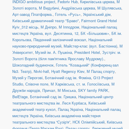
INDIGO ambitious project
,
Fedoriv Hub
,
Кирилівська церква
,
М
Золоті ворота
,
М Видубичі
,
Андріївська церква
,
М Шулявська
,
Арт-завод Платформа.
,
Готель «Русь»
,
Український дім
,
Київський драматичний театр "Браво"
,
Fairmont Grand Hotel
Kyiv_312 місць
,
М Дніпро
,
М Іпподром
,
Національний палац
мистецтв Україна
,
вул. Десятинна, 12
,
БК «Більшовик»
,
БК ім.
Корольова
,
Південний залізничний вокзал
,
Національний
науково-природничий музей
,
Майстер-клас (вул. Бастіонна)
,
М
Університет
,
Музей ім. А. Пушкіна
,
President Hotel
,
Зустріч: м.
Золоті Ворота (біля пам'ятника Ярославу Мудрому).
,
Шоколадний будиночок
,
Готель "Козацький" (Конференц-зал
№3. Театр)
,
Nivki-hall
,
Hyatt Regency Kiev
,
М Палац спорту
,
Музей у Пирогові
,
Ботанічний сад ім. Фоміна
,
G13 Project
Studio
,
Співоче поле
,
М Харківська
,
ст. м. Голосіївська
,
М
Дружби народів
,
Причал
,
М Мінська
,
SKY family PARK
,
BelEtage
,
Ботанічний сад ім. Гришка
,
Національний центр
театрального мистецтва ім. Леся Курбаса
,
Київський
академічний театр кукол
,
Палац Україна
,
Національний палац
мистецтв Україна
,
Київська академічна майстерня
театрального мистецтва “Сузір'я”
,
НСК Олімпійський
,
Київська
фортеця (Театр Маскам Рад)
,
Палац спорту
,
Державний музей