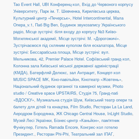
Tao Event Hall
,
UBI Конференц-хол
,
Вхід до Червоного корпусу
Університету
,
Парк ім. Т. Шевченка
,
Кирилівська церква
,
Культурний центр «Печерськ»
,
Hotel Intercontinental
,
Мала
Опера_v.1
,
Паб Big Ben
,
Будинок звукозапису Українського
радіо
,
Місце зустрічі: біля входу до корпусу №3 Київо-
Могилянської академії
,
Місце зустрічі: М. «Дорогожичі».
Зустрічаємося під скляним куполом біля ескалатора
,
Місце
зустрічі: Бессарабська площа
,
Місце зустрічі: вул.
Мельникова, 42
,
Premier Palace Hotel. Софіївський гранд-хол
,
Колонна зала Київської міської державної адміністрації
(КМДА)
,
Батерфляй Делюкс, зал Антрацит
,
Концерт-хол
MUSIC SPACE MK
,
Кіно-павільйон
,
Кінотеатр «Жовтень»
,
Національний будинок органної та камерної музики
,
Photo
studio / Creative space UPSTAIRS
,
Студія 75
,
Гранд-паб
«ВДОСКУ»
,
Музикальна студія Шум
,
Київський театр опери та
балету для дітей та юнацтва
,
Film Studio
,
Ресторан La La Land
,
Аеродром Бородянка
,
ЖК Chicago Central House
,
InLight Studio
,
Музей Лесі Українки
,
Бізнес-центр «Каньйон»
,
пам'ятник
Фунікулер
,
Готель Ramada Encore
,
Конгрес-хол готелю
Президент.
,
Ресторан Phi-Phi
,
Театральний зал ІПАГ
,