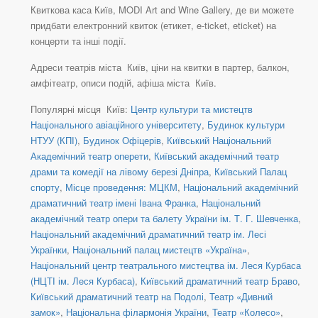
Квиткова каса Київ, MODI Art and Wine Gallery, де ви можете
придбати електронний квиток (етикет, e-ticket, eticket) на
концерти та інші події.
Адреси театрів міста Київ, ціни на квитки в партер, балкон,
амфітеатр, описи подій, афіша міста Київ.
Популярні місця Київ:
Центр культури та мистецтв
Національного авіаційного університету
,
Будинок культури
НТУУ (КПІ)
,
Будинок Офіцерів
,
Київський Національний
Академічний театр оперети
,
Київський академічний театр
драми та комедії на лівому березі Дніпра
,
Київський Палац
спорту
,
Місце проведення: МЦКМ
,
Національний академічний
драматичний театр імені Івана Франка
,
Національний
академічний театр опери та балету України ім. Т. Г. Шевченка
,
Національний академічний драматичний театр ім. Лесі
Українки
,
Національний палац мистецтв «Україна»
,
Національний центр театрального мистецтва ім. Леся Курбаса
(НЦТІ ім. Леся Курбаса)
,
Київський драматичний театр Браво
,
Київський драматичний театр на Подолі
,
Театр «Дивний
замок»
,
Національна філармонія України
,
Театр «Колесо»
,