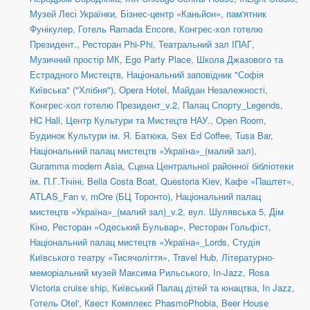
Музей Лесі Українки
,
Бізнес-центр «Каньйон»
,
пам'ятник
Фунікулер
,
Готель Ramada Encore
,
Конгрес-хол готелю
Президент.
,
Ресторан Phi-Phi
,
Театральний зал ІПАГ
,
Музичний простір МК
,
Ego Party Place
,
Школа Джазового та
Естрадного Мистецтв
,
Національний заповідник "Софія
Київська" ("Хлібня")
,
Opera Hotel
,
Майдан Незалежності
,
Конгрес-хол готелю Президент_v.2
,
Палац Спорту_Legends
,
HC Hall
,
Центр Культури та Мистецтв НАУ.
,
Open Room
,
Будинок Культури ім. Я. Батюка
,
Sex Ed Coffee
,
Tusa Bar
,
Національний палац мистецтв «Україна»_(малий зал)
,
Guramma modern Asia
,
Сцена Центральної районної бібліотеки
ім. П.Г.Тічіні
,
Bella Costa Boat
,
Questoria Kiev
,
Кафе «Паштет»
,
ATLAS_Fan v
,
mOre (БЦ Торонто)
,
Національний палац
мистецтв «Україна»_(малий зал)_v.2
,
вул. Шулявська 5
,
Дім
Кіно
,
Ресторан «Одеський Бульвар»
,
Ресторан Гольфіст
,
Національний палац мистецтв «Україна»_Lords
,
Студія
Київського театру «Тисячоліття»
,
Travel Hub
,
Літературно-
меморіальний музей Максима Рильського
,
In-Jazz
,
Rosa
Victoria cruise ship
,
Київський Палац дітей та юнацтва
,
In Jazz
,
Готель Otel'
,
Квест Комплекс PhasmoPhobia
,
Beer House