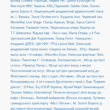
вулиці Січових стрільців
,
Regent Hill
,
Центр Культури та
Мистецтв МВС України
,
КВЦ Парковий
,
Golden Gate
,
Бізнес-
центр Башта 5
,
Національний академічний драматичний театр
ім. І. Франка
,
Театр Особистості
,
Будинок кіно. Червоний зал
,
MonteRay Live Stage
,
Палац України
,
Bingo
,
Кірха Святої
Катерини
,
Fantastic home
,
Національна опера України ім.
Т.Г.Шевченка
,
Відьма бар - Лиса гора
,
Мала Опера_v.2 Fan
,
Центральний Дім Художника
,
Гранд-Холл «Хрещатик»
,
Академія ДПЕК
,
ЦКІ НАУ
,
ТРЦ Lavina Mall
,
Київський
академічний театр юного глядача на Липках.
,
ЄКЦ «Краків»
мала зала 1-й поверх
,
Klitschko Expo
,
Київська фортеця
,
Attic
Space
,
Пам'ятник Г. Сковороді, Контрактова пл.
,
Місце зустрічі
готель «Прем'єр Палас»
,
Місце зустрічі вихід з метро
Політехнічний інститут
,
Місце зустрічі центральний вхід до
Жовтневого палацу
,
Арт-студія «Ліхтарик»
,
Місце зустрічі вул.
Володимирська, 4 (зі сторони Десятинного пров.)
,
Бар "Бармен
диктат"
,
D.Fleur
,
Бц COOP-Україна
,
Музей Марії Заньковецької
,
Tauvers Gallery International
,
Початок екскурсії біля входу до
кафе «Катюша»
,
Виїзний майданчик (Вільна посадка)
,
Зупинка
громадського транспорту «Міст Патона»
,
М. Золоті Ворота (у
вестибюлі біля ескалатора)
,
Національний художній музей
,