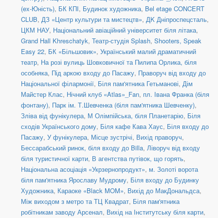
(ex-Юність)
,
БК КПІ
,
Будинок художника
,
Bel etage CONCERT
CLUB
,
ДЗ «Центр культури та мистецтв»
,
ДK Дніпроспецсталь
,
ЦКМ НАУ
,
Національний авіаційний університет біля літака
,
Grand Hall Khreschatyk
,
Театр-студія Splash
,
Shooters, Speak
Easy 22
,
БК «Більшовик»
,
Український малий драматичний
театр
,
На розі вулиць Шовковичної та Пилипа Орлика, біля
особняка
,
Під аркою входу до Пасажу
,
Праворуч від входу до
Національної філармонії
,
Біля пам'ятника Гетьманові
,
Дім
Майстер Клас
,
Нічний клуб «Atlas»_Fan
,
пл. Івана Франка (біля
фонтану)
,
Парк ім. Т.Шевченка (біля пам'ятника Шевченку)
,
Зліва від фунікулера
,
М Олімпійська, біля Планетарію
,
Біля
сходів Українського дому
,
Біля кафе Кава Хаус
,
Біля входу до
Пасажу
,
У фунікулера
,
Місце зустрічі
,
Вихід праворуч
,
Бессарабський ринок, біля входу до Billa
,
Ліворуч від входу
біля туристичної карти
,
В агентства путівок, що горять
,
Національна асоціація «Укрзернопродукт»
,
м. Золоті ворота
біля пам'ятника Ярославу Мудрому
,
Біля входу до Будинку
Художника
,
Караоке «Black MOM»
,
Вихід до МакДональдса
,
Між виходом з метро та ТЦ Квадрат
,
Біля пам'ятника
робітникам заводу Арсенал
,
Вихід на Інститутську біля карти
,