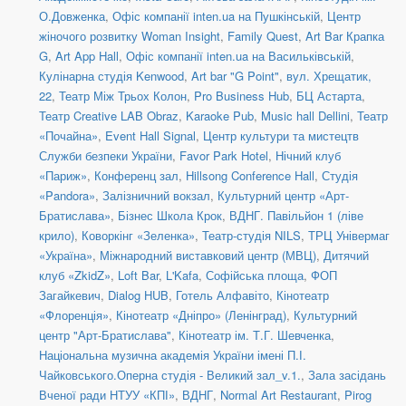
О.Довженка
,
Офіс компанії inten.ua на Пушкінській
,
Центр
жіночого розвитку Woman Insight
,
Family Quest
,
Art Bar Крапка
G
,
Art App Hall
,
Офіс компанії inten.ua на Васильківській
,
Кулінарна студія Kenwood
,
Art bar "G Point"
,
вул. Хрещатик,
22
,
Театр Між Трьох Колон
,
Pro Business Hub
,
БЦ Астарта
,
Театр Creative LAB Obraz
,
Karaoke Pub
,
Music hall Dellini
,
Театр
«Почайна»
,
Event Hall Signal
,
Центр культури та мистецтв
Служби безпеки України
,
Favor Park Hotel
,
Нічний клуб
«Париж»
,
Конференц зал
,
Hillsong Conference Hall
,
Студія
«Pandora»
,
Залізничний вокзал
,
Культурний центр «Арт-
Братислава»
,
Бізнес Школа Крок
,
ВДНГ. Павільйон 1 (ліве
крило)
,
Коворкінг «Зеленка»
,
Театр-студія NILS
,
ТРЦ Універмаг
«Україна»
,
Міжнародний виставковий центр (МВЦ)
,
Дитячий
клуб «ZkidZ»
,
Loft Bar
,
L'Kafa
,
Софійська площа
,
ФОП
Загайкевич
,
Dialog HUB
,
Готель Алфавіто
,
Кінотеатр
«Флоренція»
,
Кінотеатр «Дніпро» (Ленінград)
,
Культурний
центр "Арт-Братислава"
,
Кінотеатр ім. Т.Г. Шевченка
,
Національна музична академія України імені П.І.
Чайковського.Оперна студія - Великий зал_v.1.
,
Зала засідань
Вченої ради НТУУ «КПІ»
,
ВДНГ
,
Normal Art Restaurant
,
Pirog