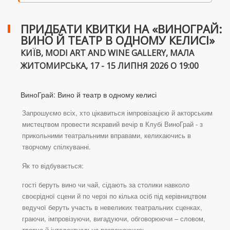
ПРИДБАТИ КВИТКИ НА «ВИНОГРАЙ:
ВИНО Й ТЕАТР В ОДНОМУ КЕЛИСІ»
КИЇВ, MODI ART AND WINE GALLERY, МАЛА
ЖИТОМИРСЬКА, 17 - 15 ЛИПНЯ 2026 О 19:00
ВиноГрай: Вино й театр в одному келисі
Запрошуємо всіх, хто цікавиться імпровізацією й акторським
мистецтвом провести яскравий вечір в Клубі ВиноГрай - з
прикольними театральними вправами, келихаючись в
творчому спілкуванні.
Як то відбувається:
гості беруть вино чи чай, сідають за столики навколо
своєрідної сцени й по черзі по кілька осіб під керівництвом
ведучої беруть участь в невеликих театральних сценках,
граючи, імпровізуючи, вигадуючи, обговорюючи – словом,
творчо й інтелектуально розважаючись.