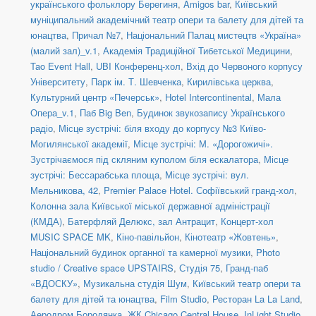
українського фольклору Берегиня
,
Amigos bar
,
Київський
муніципальний академічний театр опери та балету для дітей та
юнацтва
,
Причал №7
,
Національний Палац мистецтв «Україна»
(малий зал)_v.1
,
Академія Традиційної Тибетської Медицини
,
Tao Event Hall
,
UBI Конференц-хол
,
Вхід до Червоного корпусу
Університету
,
Парк ім. Т. Шевченка
,
Кирилівська церква
,
Культурний центр «Печерськ»
,
Hotel Intercontinental
,
Мала
Опера_v.1
,
Паб Big Ben
,
Будинок звукозапису Українського
радіо
,
Місце зустрічі: біля входу до корпусу №3 Київо-
Могилянської академії
,
Місце зустрічі: М. «Дорогожичі».
Зустрічаємося під скляним куполом біля ескалатора
,
Місце
зустрічі: Бессарабська площа
,
Місце зустрічі: вул.
Мельникова, 42
,
Premier Palace Hotel. Софіївський гранд-хол
,
Колонна зала Київської міської державної адміністрації
(КМДА)
,
Батерфляй Делюкс, зал Антрацит
,
Концерт-хол
MUSIC SPACE MK
,
Кіно-павільйон
,
Кінотеатр «Жовтень»
,
Національний будинок органної та камерної музики
,
Photo
studio / Creative space UPSTAIRS
,
Студія 75
,
Гранд-паб
«ВДОСКУ»
,
Музикальна студія Шум
,
Київський театр опери та
балету для дітей та юнацтва
,
Film Studio
,
Ресторан La La Land
,
Аеродром Бородянка
,
ЖК Chicago Central House
,
InLight Studio
,