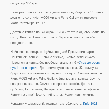
по ціні від 300 грн.
ВиноГрай: Вино й театр в одному келисі відбудеться 15 липня
2026 о 19:00 в Київ, MODI Art and Wine Gallery за адресою
Мала Житомирська, 17.
Доставка квитків на ВиноГрай: Вино й театр в одному келисі по
місту Київ та Новою поштою по Україні післяплатою або
передоплатою.
Найповніший вибір, офіційний продаж! Приймаємо карти
Нацкешбек! Кешбек, Вовина тисяча, Тисяча Зеленського.
Повернення квитка без проблем, згідно з п.6 «
Умов договору
публічної оферти
». Доставимо кур'єром по м. Житомиру та
будь-яким перевізником по Україні. Послуги: Купівля квитка в
Київ, MODI Art and Wine Gallery, Бронювання квитка, Зручне
повернення квитка, Зручне повернення коштів, Доставка
кур'єром, Післяплата, Передплата, Замовлення телефоном,
Квиток на e-mail, Безпечний платіж, Колективні покупки.
Концерти у філармонії, театрах та клубах міста
Київ 2023
.