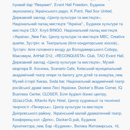
Ігровий бар "Respawn"
,
Event Hall Freedom
,
Будинок
звукозапису Українського радіо
,
K.Point
,
Red Sox United
,
Державний заклад «Центр культури та мистецтв»
,
Національний палац мистецтв "Україна".
,
Будинок культури та
мистецтв СБУ
,
Клуб BINGO
,
Національний палац мистецтв
«Україна»_New Fan
,
Центр культури та мистецтв МВС
,
Creative
quarter
,
Зустріч: м. Театральна (біля кондитерських кіосків).
,
Зустріч: біля головного входу до Володимирського Собору
,
Максимум
,
ArtHall D12
,
«RECONQUISTA» Club
,
ТАО Event Hall
,
Державний заклад «Центр культури та мистецтв»
,
Музей-
квартира В. Косенка
,
Scenario Cafe
,
Київський муніципальний
академічний театр опери та балету для дітей та юнацтва_new
,
Музей історії Києва
,
Soda bar
,
Національний академічний театр
російської драмі імені Лесі Українки
,
Docker`s Blues Corner
,
IQ
Business Center
,
CLOSER
,
Біля будівлі бізнес-центру
,
32JazzClub
,
Alfavito Kyiv Hotel
,
Центр художньої та технічної
творчості «Печерськ»
,
Центр культури та мистецтв
Дніпровського району
,
Український малий драматичний театр
,
Конференц-хол «Депо»
,
Docker-G pub
,
Будинок
Архитектора_new
,
Бар «Будинок»
,
Велика Житомирська, 16
,