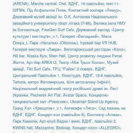
(ARENA)
,
Marche central
,
Otel
,
ВДНГ, 19 павільйон
,
test-11-
02FM4
,
Під Асфальтом Пляж
,
Контактний зоопарк «Лемур»
,
Державний музей авіації ім. О.К. Антонова Національного
авіаційного університету (борт літака ІЛ-86)
,
Велика зала НМУ
ім.Богомольця
,
FreeGen Surf Cafe
,
Державний заклад «Центр
культури і мистецтв»_v.1
,
Галерея «Висоцький»
,
Мала
Опера_t
,
Парк «Наталка» (Оболонь)
,
Ігровий бар VR HUB
,
Галерея мистецтв «Лавра»
,
Вегетаріанський ресторан «Коло»
,
Hill bar
,
Alaska Kyiv
,
Main Hall
,
Центр розвитку людини Ритмі
Життя
,
Арт-бар ARKA12
,
Театр «Між Трьох Колон»
,
Музей
авіації
,
Tiki Surf Cafe
,
ТРЦ "Район" 2 поверх
,
ВДНГ,
Центральний Павільйон 1
,
Кіностудія
,
ВДНГ, 13-й павільйон
,
Tartoria
,
метро Житомирська, біля автосалону Інфініті
,
Національний академічний театр російської драмі ім. Лесі
Українки
,
Pechersk Art Flat
,
Avatar Space
,
Концертно-
танцювальний зал «Ровесник»
,
Ukrainian Stand-Up Agency
,
Гранд Хол «Хрещатик»_v.1
,
Антикафе «Ляси»
,
Сад бажань на
ВДНГ
,
ВДНГ, Концерт-хол (павільйон 9)
,
Кінотеатр «Алмаз»
,
Парк Камелія
,
Арт-клуб Видно і вино
,
ВДНГ, павільйон 2
,
KWINS hall
,
Mezzanine
,
Вебінар
,
Концерт-холл «ALLEGRO»
,