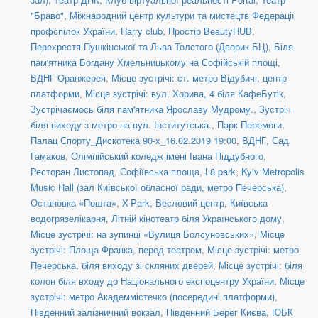
"Браво"
,
Міжнародний центр культури та мистецтв Федерації
профспілок України
,
Harry club
,
Простір BeautyHUB
,
Перехрестя Пушкінської та Льва Толстого (Дворик БЦ)
,
Біля
пам'ятника Богдану Хмельницькому на Софійській площі
,
ВДНГ Оранжерея
,
Місце зустрічі: ст. метро Відубичі, центр
платформи
,
Місце зустрічі: вул. Хорива, 4 біля КафеБутік
,
Зустрічаємось біля пам'ятника Ярославу Мудрому.
,
Зустріч
біля виходу з метро на вул. Інститутська.
,
Парк Перемоги
,
Палац Спорту_Дискотека 90-х_16.02.2019 19:00
,
ВДНГ, Сад
Гамаков
,
Олімпійський коледж імені Івана Піддубного
,
Ресторан Листопад
,
Софіївська площа
,
L8 park
,
Kyiv Metropolis
Music Hall (зал Київської обласної ради, метро Печерська)
,
Остановка «Пошта»
,
X-Park
,
Весловий центр
,
Київська
водогрязелікарня
,
Літній кінотеатр біля Українського дому
,
Місце зустрічі: на зупинці «Вулиця Болсуновських»
,
Місце
зустрічі: Площа Франка, перед театром
,
Місце зустрічі: метро
Печерська, біля виходу зі скляних дверей
,
Місце зустрічі: біля
колон біля входу до Національного експоцентру України
,
Місце
зустрічі: метро Академмістечко (посередині платформи)
,
Південний залізничний вокзал
,
Південний Берег Києва
,
ЮБК