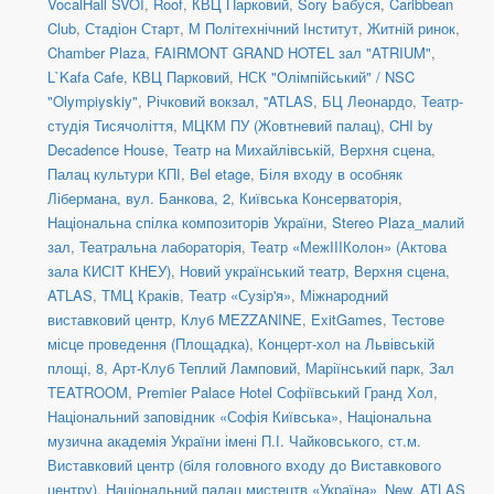
VocalHall SVOI
,
Roof
,
КВЦ Парковий
,
Sory Бабуся
,
Caribbean
Club
,
Стадіон Старт
,
М Політехнічний Інститут
,
Житній ринок
,
Chamber Plaza
,
FAIRMONT GRAND HOTEL зал "ATRIUM"
,
L`Kafa Cafe
,
КВЦ Парковий
,
НСК "Олімпійський" / NSC
"Olympiyskiy"
,
Річковий вокзал
,
''ATLAS
,
БЦ Леонардо
,
Театр-
студія Тисячоліття
,
МЦКМ ПУ (Жовтневий палац)
,
CHI by
Decadence House
,
Театр на Михайлівській, Верхня сцена
,
Палац культури КПІ
,
Bel etage
,
Біля входу в особняк
Лібермана, вул. Банкова, 2
,
Київська Консерваторія
,
Національна спілка композиторів України
,
Stereo Plaza_малий
зал
,
Театральна лабораторія
,
Театр «МежIIIКолон» (Актова
зала КИСІТ КНЕУ)
,
Новий український театр, Верхня сцена
,
ATLAS
,
ТМЦ Краків
,
Театр «Сузір'я»
,
Міжнародний
виставковий центр
,
Клуб MEZZANINE
,
ExitGames
,
Тестове
місце проведення (Площадка)
,
Концерт-хол на Львівській
площі, 8
,
Арт-Клуб Теплий Ламповий
,
Маріїнський парк
,
Зал
TEATROOM
,
Premier Palace Hotel Софіївський Гранд Хол
,
Національний заповідник «Софія Київська»
,
Національна
музична академія України імені П.І. Чайковського
,
ст.м.
Виставковий центр (біля головного входу до Виставкового
центру)
,
Національний палац мистецтв «Україна»_New
,
ATLAS