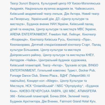
Театр Золоті Ворота
,
Культурний центр НУ Києво-Могилянська
Академія
,
Національна музична академія ім. Чайковського
,
Київський академічний театр ляльок
,
Дім Актора
,
Новий театр
на Печерську
,
Український дім
,
ДЗ «Центр культури та
мистецтв»
,
Будинок вчених НАН України
,
Київський палац
дітей та юнацтва
,
Центр культури та мистецтв МВС України
,
ARENA ENTERTAINMENT
,
Freedom Hall
,
Лейпциг
,
Кінотеатр
«Флоренція»
,
Кінотеатр Київська Русь
,
Кінотеатр «Ліра»
,
Кінопанорама
,
Дитячий спеціалізований кінотеатр Старт
,
Палац
культури Більшовик
,
Центр культури та мистецтв
Дніпровського району
,
Центр культури та мистецтва КНЕУ
,
Автодром «Чайка»
,
Центральний будинок художника
,
Київський планетарій
,
Театр «Актор»
,
Труханів острів
,
BINGO
ENTERTAINMENT
,
Готельний комплекс Турист
,
Docker Pub
,
Forsage Dance Club
,
Stereo Plaza.
,
ВДНГ (Teleport360,10
павільйон)
,
Концерт-хол «Allegro»
,
Центр Культури та
Мистецтв
,
НСК "Олімпійський" / NSC "Olympiyskiy"
,
«Будинок
Кіно»
,
КИЄВО-ПЕЧЕРСЬКА ЛАВРА
,
ЦКІ МВС
,
ATMASFERA
360 - Київський планетарій
,
Бочка 2004
,
Зелений театр
,
Будинок Архітектора
,
Дім Вчених
,
Fairmont Grand Hotel Kyiv
,