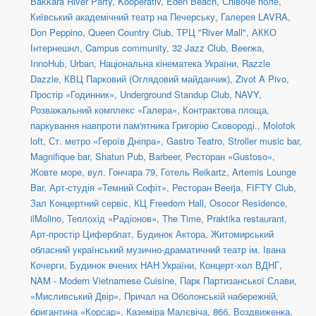
Bakkara River Party
,
Kooperativ
,
Eden Beach
,
Співоче поле
,
Київський академічний театр на Печерську
,
Галерея LAVRA
,
Don Peppino
,
Queen Country Club
,
ТРЦ "River Mall"
,
АККО
Інтернешнл
,
Campus community
,
32 Jazz Club
,
Beerжа
,
InnoHub
,
Urban
,
Національна кінематека України
,
Razzle
Dazzle
,
КВЦ Парковий (Оглядовий майданчик)
,
Zivot A Pivo
,
Простір «Годинник»
,
Underground Standup Club
,
NAVY
,
Розважальний комплекс «Галера»
,
Контрактова площа,
паркування навпроти пам'ятника Григорію Сковороді.
,
Molotok
loft
,
Ст. метро «Героїв Дніпра»
,
Gastro Teatro
,
Stroller music bar
,
Magnifique bar
,
Shatun Pub
,
Barbeer
,
Ресторан «Gustoso»
,
Жовте море
,
вул. Гончара 79
,
Готель Reikartz
,
Artemis Lounge
Bar
,
Арт-студія «Темний Софіт»
,
Ресторан Beerja
,
FIFTY Club
,
Зал Концертний сервіс
,
КЦ Freedom Hall
,
Osocor Residence
,
ilMolino
,
Теплохід «Радіонов»
,
The Time
,
Praktika restaurant
,
Арт-простір Циферблат
,
Будинок Актора
,
Житомирський
обласний український музично-драматичний театр ім. Івана
Кочерги
,
Будинок вчених НАН України
,
Концерт-хол ВДНГ
,
NAM - Modern Vietnamese Cuisine
,
Парк Партизанської Слави,
«Мисливський Двір»
,
Причал на Оболонській набережній,
бригантина «Корсар»
,
Каземіра Малєвіча, 86б
,
Воздвиженка,