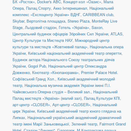
БК «Росток»
,
Docker's ABC
,
Концерт-хол «Оазис»
,
Мала
Опера
,
Палац Спорту
,
Акко Інтернешенал
,
Національний
комплекс «Експоцентр України» ВДНГ
,
CARIBBEAN club
,
Skybar
,
Вертолітна площадка
,
Stereo Plaza
,
MonteRay Live
Stage
,
Льодовий стадіон
,
Готель «Україна»
,
Saxon
,
Центральний будинок офіцерів Збройних Сил України
,
ATLAS
,
Центр Культури та Мистецтв НАУ
,
Міжнародний центр
культури та мистецтв «Жовтневий палац»
,
Національна опера
України
,
Київський національний академічний театр оперетти
,
Будинок актора Національного Союзу театральних діячів
України
,
Gogol Pub
,
Національний центр Олександра
Довженко
,
Кінотеатр «Кінопанорама»
,
Premier Palace Hotel.
Софіївський Гранд Хол.
,
Київський академічний молодий
театр
,
Національна музична академія України імені П.І.
Чайковського.Оперна студія – Великий зал.
,
Національний
Палац мистецтв «Україна» (малий зал)
,
Палац Культури КПІ
,
арт-центр «CLOSER»
,
Арт-центр «CLOSER»
,
Національний
цирк України
,
Київський академічний театр юного глядача на
Липках
,
Національний український академічний драматичний
театр імені Марії Заньковецької
,
Зелений театр
,
Fairmont Grand
Hotel
,
Стадіон "Динамо"
,
Гідропарк
,
М Контрактова площа,