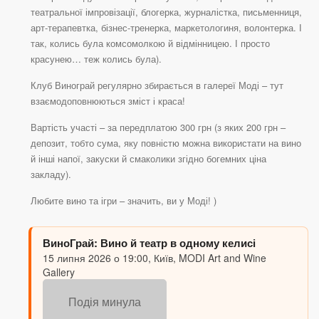
театральної імпровізації, блогерка, журналістка, письменниця,
арт-терапевтка, бізнес-тренерка, маркетологиня, волонтерка. І
так, колись була комсомолкою й відмінницею. І просто
красунею… теж колись була).
Клуб Винограй регулярно збирається в галереї Моді – тут
взаємодоповнюються зміст і краса!
Вартість участі – за передплатою 300 грн (з яких 200 грн –
депозит, тобто сума, яку повністю можна використати на вино
й інші напої, закуски й смаколики згідно богемних ціна
закладу).
Любите вино та ігри – значить, ви у Моді! )
ВиноГрай: Вино й театр в одному келисі
15 липня 2026 о 19:00, Київ, MODI Art and Wine
Gallery
Подія минула