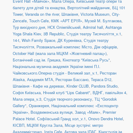
Event Hall «Маячок»
,
Мала Опера
,
Київський театр опери та
балету для дітей та юнацтва
,
Вертолітний майданчик
,
БЦ 101
Tower
,
Veranda on the river
,
Шпаківня
,
Victoria Museum
,
City-
Zencafe
,
Touch Cafe
,
КМК «АРТ ЕРІЯ»
,
Музей М. Булгакова
,
Тур вихідного дня
,
НСК Олімпійський
,
Admiral hall
,
Ashtanga
Yoga Shala Kiev
,
3B Republic
,
Студія театру Тисячоліття_v.1
,
14-t
,
Wish Family Space
,
ДК Куренівка
,
Студія театру
Тисячоліття
,
Розважальний комплекс Місто
,
Дім офіцерів
,
October Hall (мала зала МЦКМ «Жовтневий палац»)
,
Ботанічний сад ім. Гришка
,
Кінотеатр "Київська Русь"
,
Національна музична академія України імені П.І.
Чайковського.Оперна студія - Великий зал_v.1
,
Ресторан
Alaska
,
Академія МТА
,
Ресторан Бассано
,
Тераса D12
,
Шпаківня - Кафе на деревах
,
Kinder CLUB
,
Pandora Studio
,
Софія Київська
,
Нічний клуб "Lips Cabaret"
,
ВДНГ, павільйон 4
,
Мала опера_v.3
,
Студія творчого резонансу
,
ТЦ "Gorodok
Gallery"
,
Оранжерея, Національний комплекс «Експоцентр
України»
,
Воздвиженська вулиця
,
Завод «Маяк»
,
Premier
Palace Hotel. Софіївський Гранд хол_v.1
,
Onovo Dendra Hotel
,
КІСВП
,
МЦКМ Кругла Зала
,
Місце зустрічі: метро
Академмістечко
,
Insta Cafe
,
Актова зала ІПАГ
,
Кіностудія ім.