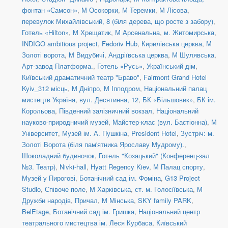
фонтан «Самсон»
,
М Осокорки
,
М Теремки
,
М Лісова
,
перевулок Михайлівський, 8 (біля дерева, що росте з забору)
,
Готель «Hilton»
,
М Хрещатик
,
М Арсенальна
,
м. Житомирська
,
INDIGO ambitious project
,
Fedoriv Hub
,
Кирилівська церква
,
М
Золоті ворота
,
М Видубичі
,
Андріївська церква
,
М Шулявська
,
Арт-завод Платформа.
,
Готель «Русь»
,
Український дім
,
Київський драматичний театр "Браво"
,
Fairmont Grand Hotel
Kyiv_312 місць
,
М Дніпро
,
М Іпподром
,
Національний палац
мистецтв Україна
,
вул. Десятинна, 12
,
БК «Більшовик»
,
БК ім.
Корольова
,
Південний залізничний вокзал
,
Національний
науково-природничий музей
,
Майстер-клас (вул. Бастіонна)
,
М
Університет
,
Музей ім. А. Пушкіна
,
President Hotel
,
Зустріч: м.
Золоті Ворота (біля пам'ятника Ярославу Мудрому).
,
Шоколадний будиночок
,
Готель "Козацький" (Конференц-зал
№3. Театр)
,
Nivki-hall
,
Hyatt Regency Kiev
,
М Палац спорту
,
Музей у Пирогові
,
Ботанічний сад ім. Фоміна
,
G13 Project
Studio
,
Співоче поле
,
М Харківська
,
ст. м. Голосіївська
,
М
Дружби народів
,
Причал
,
М Мінська
,
SKY family PARK
,
BelEtage
,
Ботанічний сад ім. Гришка
,
Національний центр
театрального мистецтва ім. Леся Курбаса
,
Київський