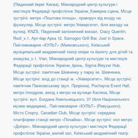
(Південний берег Києва)
,
Міжнародний центр культури і
мистецтв Федерації профспілок України_Камерна сцена
,
Місце
зустрічі: метро «Поштова площа», праворуч від входу на
фунікулер
,
Місце зустрічі: метро Університет, біля виходу на
вулиці
,
KNZS
,
Південний залізничний вокзал
,
Crazy Quentin
,
Roof_v.1
,
Арт-бар Арка 12
,
Samogon Grill Bar
,
Just in Space
,
Паб-пивоварня «КУЛЬТ» (Маяковського)
,
Київський
муніципальний академічний театр опери та балету для дітей та
юнацтва_v.1
,
Vian
,
Міжнародний центр культури та мистецтв
Федерації профспілок України_бронь
,
Sigma Bleyzer Hub
,
Місце зустрічі: пам'ятник Шевченку у парку ім. Шевченка
,
Місце зустрічі: вхід до станції м. «Університет»
,
Місце зустрічі:
пам'ятник Паніковському (вул. Прорізна)
,
Pochayna Event Hall
,
метро Іпподром, вихід з метро на вулицю Касіяна
,
Місце
зустрічі: вул. Богдана Хмельницького, 37 (біля Національного
музею медицини).
,
Паб-пивоварня «КУЛЬТ» (Ревуцького)
,
Місто Спорту
,
Canadian Club
,
Місце зустрічі: середина
платформи станції метро «Почайна»
,
Місце зустрічі: хол метро
«Дніпро»
,
Міжнародний центр культури і мистецтв Федерації
профспілок України_малий зал
,
Київський академічний театр