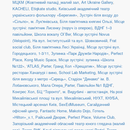
МЦКМ (Жовтневий палац)_малий зал
,
Art Ukraine Gallery
,
KACHELI
,
Etiqkate studio
,
Київський академічний театр
українського фольклору «Берегиня»
,
Зустріч біля входу до
«Сільпо», м. Лук'янівська
,
Біля пам'ятника княгині Ользі
,
Місце
зустрічі: пам'ятник Лисенку (поруч із оперою)
,
ВДНГ 1–3
павільйони
,
Школа вокалу Ol`Ber
,
Місце зустрічі Novus
(Velopoint)
,
На вул. Інститутській та вул. Шовковичній
,
Frat
social сlub
,
Біля пам'ятника Лесі Українці
,
Місце зустрічі вул.
Городецького, 1-3/11
,
Зупинка «Парк Дружби Народів»
,
Perfect
Place
,
Kong Music Space
,
Місце зустрічі: зупинка «Школа
№122»
,
'ATLAS_Parter
,
Гранд Хол «Хрещатик»
,
Місце зустрічі:
ресторан Хачапурі і вино
,
School Lab Marketing
,
Місце зустрічі
біля виходу з метро «Сирець»
,
Стадіон "Динамо" ім. В.
Лобановського
,
Мала Опера_Parter
,
Павільйон №1 ВДНГ
,
Конгрес Хол
,
БЦ "Торонто"
,
м. Видубичі - автостанція
,
На розі
Михайлівської площі та вул. Михайлівський
,
НУХТ
,
КНУБА
,
Містецький арсенал Київ
,
SexEdMuseum
,
Сагайдачний
офісний центр
,
Fantastic Home
,
Makoto Dojo
,
Готель
«Hilton»_v.1
,
Райський Дворик
,
Perfect Place
,
Volume Club
,
Запорізький академічний обласний театр юного глядача (малий
зал)
,
Театр ДНК
,
Клуб віртуальної реальності Portal
,
Театр