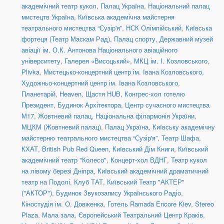
академічний театр кукол
,
Палац Україна
,
Національний палац
мистецтв Україна
,
Київська академічна майстерня
театрального мистецтва “Сузір'я”
,
НСК Олімпійський
,
Київська
фортеця (Театр Маскам Рад)
,
Палац спорту
,
Державний музей
авіації ім. О.К. Антонова Національного авіаційного
університету
,
Галерея «Висоцький»
,
МКЦ ім. І. Козловського
,
Plivka
,
Мистецько-концертний центр ім. Івана Козловського
,
Художньо-концертний центр ім. Івана Козловського
,
Планетарій
,
Heaven
,
Щастя HUB
,
Конгрес-хол готелю
Президент
,
Будинок Архітектора
,
Центр сучасного мистецтва
М17
,
Жовтневий палац
,
Національна філармонія України
,
МЦКМ (Жовтневий палац)
,
Палац Україна
,
Київську академічну
майстерню театрального мистецтва “Сузір'я”
,
Театр Шафа
,
КХАТ
,
British Pub Red Queen
,
Київський Дім Книги
,
Київський
академічний театр "Колесо"
,
Концерт-хол ВДНГ
,
Театр кукол
на лівому березі Дніпра
,
Київський академічний драматичний
театр на Подолі
,
Клуб ТАТ
,
Київський Театр "АКТЕР"
("АКТОР")
,
Будинок Звукозапису Українського Радіо
,
Кіностудія ім. О. Довженка
,
Готель Ramada Encore Kiev
,
Stereo
Plaza. Мала зала
,
Європейський Театральний Центр Краків
,