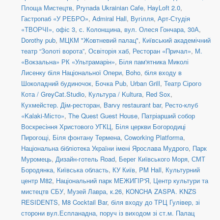
Площа Мистецтв
,
Prynada Ukrainian Cafe
,
HayLoft 2.0
,
Гастропаб «У РЕБРО»
,
Admiral Hall
,
Вугілля
,
Арт-Студія
«ТВОРЧІ», офіс 3
,
с. Колонщина
,
вул. Олеся Гончара, 30А
,
Dorothy pub
,
МЦКМ "Жовтневий палац"
,
Київський академічний
театр “Золоті ворота”
,
Освіторія хаб
,
Ресторан «Причал»
,
М.
«Вокзальна» РК «Ультрамарін»
,
Біля пам'ятника Миколі
Лисенку біля Національної Опери
,
Boho
,
біля входу в
Шоколадний будиночок
,
Бочка Pub
,
Urban Grill
,
Театр Сірого
Кота / GreyCat.Studio
,
Культура / Kultura
,
Red Sox
,
Кухмейстер. Дім-ресторан
,
Barvy restaurant bar
,
Ресто-клуб
«Kalaki-Місто»
,
The Quest Guest House
,
Патріарший собор
Воскресіння Христового УГКЦ
,
Біля церкви Богородиці
Пирогощі
,
Біля фонтану Термена
,
Coworking Platforma
,
Національна бібліотека України імені Ярослава Мудрого
,
Парк
Муромець
,
Дизайн-готель Road
,
Берег Київського Моря
,
СМТ
Бородянка, Київська область
,
КУ Київ
,
PM Hall
,
Культурний
центр М82
,
Національний парк МЕЖИГІР'Я
,
Центр культури та
мистецтв СБУ
,
Музей Лавра, к.26
,
KONCHA ZASPA. KNZS
RESIDENTS
,
M8 Cocktail Bar
,
біля входу до ТРЦ Гулівер, зі
сторони вул.Еспланадна, поруч із виходом зі ст.м. Палац