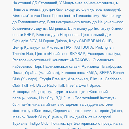
На стоянці ДБ Столичний
,
У Монумента воїнам-афганцям
,
м.
Поштова площа (зустріч біля входу до фунікулера праворуч)
,
Біля пам'ятника Проні Прокопівні та Голохвістому
,
Біля входу
до Головпоштамту
,
Біля центрального входу до Національного
ботанічного саду ім. М.Гришка
,
Біля входу до Інституту бізнес-
освіти КНЕУ
,
Біля входу в Некрополь
,
Центральний Дім
Офіцерів ЗСУ
,
М Героїв Дніпра
,
Клуб CARIBBEAN CLUB
,
Центр Культури та Мистецтв НАУ_ФАН ЗОНА
,
ProEnglish
Theatre Hub
,
Центр «Новий вік»
,
SKYBAR
,
Експериментаніум
,
Ресторанно-готельний комплекс «KRAKOW»
,
Оболонська
набережна
,
Парк Партизанської слави
,
Арт-завод Платформа
,
Палац Україна (малий зал)
,
Колонна зала КМДА
,
SFERA Beach
Club (Х - парк)
,
Студія Free Art
,
Арт-причал
,
Film.ua
,
Caribbean
Club_Full_v4
,
Disco Radio Hall
,
Inveria Event Space
,
Міжнародний центр культури та мистецтв «Жовтневий
палац»_бронь
,
Unit Сity
,
ВДНГ
,
м. «Політехнічний інститут»
біля пам'ятника загиблим викладачам та студентам
,
Біля
кінотеатру «Жовтень»
,
Середина платформи ст. героїв Дніпра
,
Маячок Beach Club
,
Сцена 6
,
Пішохідний міст на острові
Труханів
,
Indigo Club
,
Початок: кут Бехтерівського провулка та