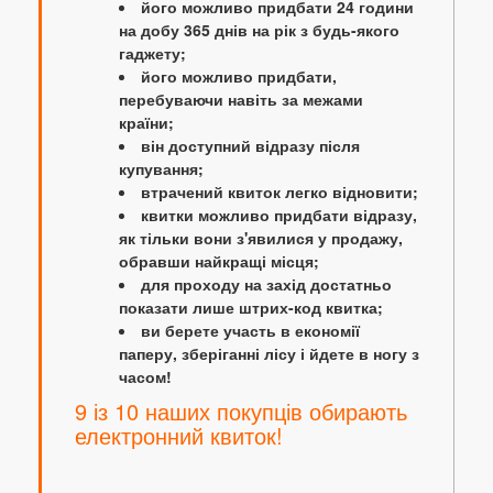
його можливо придбати 24 години
на добу 365 днів на рік з будь-якого
гаджету;
його можливо придбати,
перебуваючи навіть за межами
країни;
він доступний відразу після
купування;
втрачений квиток легко відновити;
квитки можливо придбати відразу,
як тільки вони з'явилися у продажу,
обравши найкращі місця;
для проходу на захід достатньо
показати лише штрих-код квитка;
ви берете участь в економії
паперу, зберіганні лісу і йдете в ногу з
часом!
9 із 10 наших покупців обирають
електронний квиток!