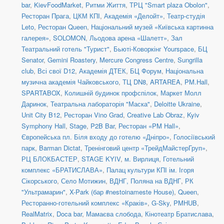
bar
,
KievFoodMarket
,
Ритми Життя
,
ТРЦ "Smart plaza Obolon"
,
Ресторан Прага
,
ЦКМ КПІ
,
Академія «Делойт»
,
Театр-студія
Leto
,
Ресторан Queen
,
Національний музей «Київська картинна
галерея»
,
SOLOMON
,
Льодова арена «Шалетт»
,
Зал
Театральний готель "Турист"
,
Бьюті-Коворкінг Yourspace
,
БЦ
Senator
,
Gemini Roastery
,
Mercure Congress Centre
,
Sungrilla
club
,
Всі свої D12
,
Академія ДТЕК
,
БЦ Форум
,
Національна
музична академія Чайковського
,
ТЦ DN8
,
ARTAREA
,
PM.Hall
,
SPARTABOX
,
Колишній будинок профспілок
,
Маркет Молл
Даринок
,
Театральна лабораторія "Маска"
,
Deloitte Ukraine
,
Unit City B12
,
Ресторан Vino Grad
,
Creative Lab Obraz
,
Kyiv
Symphony Hall
,
Stage
,
P2B Bar
,
Ресторан «PM Hall»
,
Європейська пл. Біля входу до готелю «Дніпро»
,
Голосіївський
парк
,
Barman Dictat
,
Тренінговий центр «ТрейдМайстерГруп»
,
РЦ БЛОКБАСТЕР
,
STAGE KYIV
,
м. Вирлиця
,
Готельний
комплекс «БРАТИСЛАВА»
,
Палац культури КПІ ім. Ігоря
Сікорського
,
Село Мотижин
,
ВДНГ, Поляна на ВДНГ
,
РК
"Ультрамарин"
,
X-Park (бар #nestoinameste House)
,
Queen
,
Ресторанно-готельний комплекс «Краків»
,
G-Sky
,
PMHUB
,
RealMatrix
,
Doca bar
,
Мамаєва слобода
,
Кінотеатр Братислава
,