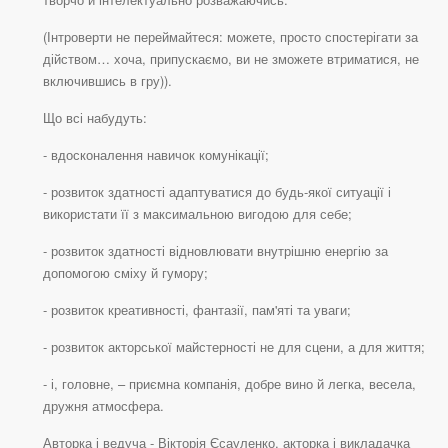
(Інтроверти не переймайтеся: можете, просто спостерігати за
дійством… хоча, припускаємо, ви не зможете втриматися, не
включившись в гру)).
Що всі набудуть:
- вдосконалення навичок комунікації;
- розвиток здатності адаптуватися до будь-якої ситуації і
використати її з максимальною вигодою для себе;
- розвиток здатності відновлювати внутрішню енергію за
допомогою сміху й гумору;
- розвиток креативності, фантазії, пам'яті та уваги;
- розвиток акторської майстерності не для сцени, а для життя;
- і, головне, – приємна компанія, добре вино й легка, весела,
дружня атмосфера.
Авторка і ведуча - Вікторія Єсауленко, акторка і викладачка