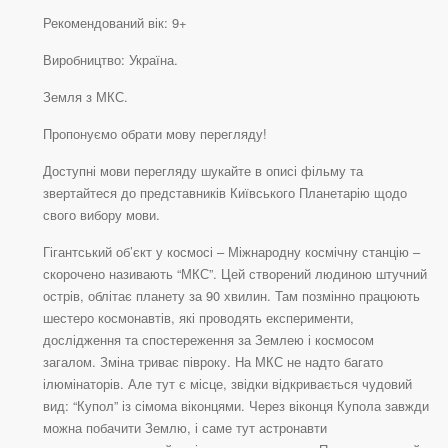
Рекомендований вік: 9+
Виробництво: Україна.
Земля з МКС.
Пропонуємо обрати мову перегляду!
Доступні мови перегляду шукайте в описі фільму та
звертайтеся до представників Київського Планетарію щодо
свого вибору мови.
Гігантський об’єкт у космосі – Міжнародну космічну станцію –
скорочено називають “МКС”. Цей створений людиною штучний
острів, облітає планету за 90 хвилин. Там позмінно працюють
шестеро космонавтів, які проводять експерименти,
дослідження та спостереження за Землею і космосом
загалом. Зміна триває півроку. На МКС не надто багато
ілюмінаторів. Але тут є місце, звідки відкривається чудовий
вид: “Купол” із сімома віконцями. Через віконця Купола завжди
можна побачити Землю, і саме тут астронавти