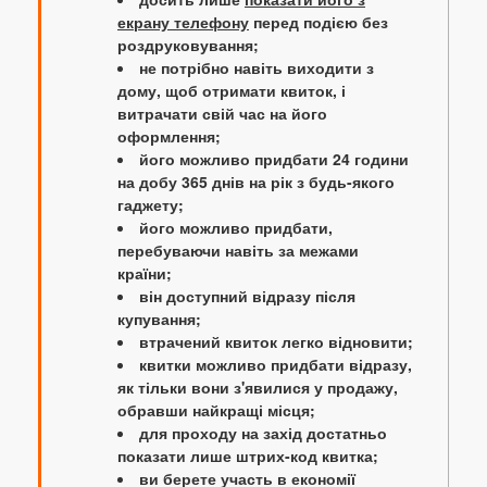
екрану телефону
перед подією без
роздруковування;
не потрібно навіть виходити з
дому, щоб отримати квиток, і
витрачати свій час на його
оформлення;
його можливо придбати 24 години
на добу 365 днів на рік з будь-якого
гаджету;
його можливо придбати,
перебуваючи навіть за межами
країни;
він доступний відразу після
купування;
втрачений квиток легко відновити;
квитки можливо придбати відразу,
як тільки вони з'явилися у продажу,
обравши найкращі місця;
для проходу на захід достатньо
показати лише штрих-код квитка;
ви берете участь в економії