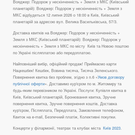
Вояджер: Подорож у нескінченність + Земля з МКС (Київський
планетарій): Вояджер: Подорож у нескінченність + Земля з
МКС відбудеться 12 липня 2026 о 18:00 в Київ, Київський
планетарій за адресою вул. Велика Васильківська, 57/3.
Доставка квитків на Вояджер: Подорож у нескінченність +
Земля з МКС (Київський планетарій): Вояджер: Подорож у
нескінченність + Земля з МКС по місту Київ та Новою поштою
по Україні післяплатою або передоплатою.
Найповніший вибір, офіційний продаж! Приймаємо карти
Нацкешбек! Кешбек, Вовина тисяча, Тисяча Зеленського.
Повернення квитка без проблем, згідно з п.6 «
Умов договору
публічної оферти
». Доставимо кур'єром по м. Житомиру та
будь-яким перевізником по Україні. Послуги: Купівля квитка в
Київ, Київський планетарій, Бронювання квитка, Зручне
повернення квитка, Зручне повернення коштів, Доставка
кур'єром, Післяплата, Передплата, Замовлення телефоном,
Квиток на e-mail, Безпечний платіж, Колективні покупки.
Концерти у філармонії, театрах та клубах міста
Київ 2023
.