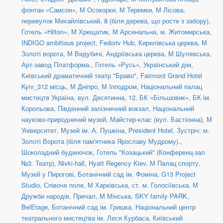
фонтан «Самсон»
,
М Осокорки
,
М Теремки
,
М Лісова
,
перевулок Михайлівський, 8 (біля дерева, що росте з забору)
,
Готель «Hilton»
,
М Хрещатик
,
М Арсенальна
,
м. Житомирська
,
INDIGO ambitious project
,
Fedoriv Hub
,
Кирилівська церква
,
М
Золоті ворота
,
М Видубичі
,
Андріївська церква
,
М Шулявська
,
Арт-завод Платформа.
,
Готель «Русь»
,
Український дім
,
Київський драматичний театр "Браво"
,
Fairmont Grand Hotel
Kyiv_312 місць
,
М Дніпро
,
М Іпподром
,
Національний палац
мистецтв Україна
,
вул. Десятинна, 12
,
БК «Більшовик»
,
БК ім.
Корольова
,
Південний залізничний вокзал
,
Національний
науково-природничий музей
,
Майстер-клас (вул. Бастіонна)
,
М
Університет
,
Музей ім. А. Пушкіна
,
President Hotel
,
Зустріч: м.
Золоті Ворота (біля пам'ятника Ярославу Мудрому).
,
Шоколадний будиночок
,
Готель "Козацький" (Конференц-зал
№3. Театр)
,
Nivki-hall
,
Hyatt Regency Kiev
,
М Палац спорту
,
Музей у Пирогові
,
Ботанічний сад ім. Фоміна
,
G13 Project
Studio
,
Співоче поле
,
М Харківська
,
ст. м. Голосіївська
,
М
Дружби народів
,
Причал
,
М Мінська
,
SKY family PARK
,
BelEtage
,
Ботанічний сад ім. Гришка
,
Національний центр
театрального мистецтва ім. Леся Курбаса
,
Київський