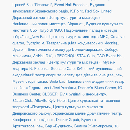
Ігровий бар "Respawn"
,
Event Hall Freedom
,
Будинок
звукозапису Українського радіо
,
K.Point
,
Red Sox United
,
Державний заклад «Центр культури та мистецтв»
,
Національний палац мистецтв "Україна".
,
Будинок культури та
мистецтв СБУ
,
Клуб BINGO
,
Національний палац мистецтв
«Україна»_New Fan
,
Центр культури та мистецтв МВС
,
Creative
quarter
,
Зустріч: м. Театральна (біля кондитерських кіосків).
,
Зустріч: біля головного входу до Володимирського Собору
,
Максимум
,
ArtHall D12
,
«RECONQUISTA» Club
,
ТАО Event Hall
,
Державний заклад «Центр культури та мистецтв»
,
Музей-
квартира В. Косенка
,
Scenario Cafe
,
Київський муніципальний
академічний театр опери та балету для дітей та юнацтва_new
,
Музей історії Києва
,
Soda bar
,
Національний академічний театр
російської драмі імені Лесі Українки
,
Docker`s Blues Corner
,
IQ
Business Center
,
CLOSER
,
Біля будівлі бізнес-центру
,
32JazzClub
,
Alfavito Kyiv Hotel
,
Центр художньої та технічної
творчості «Печерськ»
,
Центр культури та мистецтв
Дніпровського району
,
Український малий драматичний театр
,
Конференц-хол «Депо»
,
Docker-G pub
,
Будинок
Архитектора_new
,
Бар «Будинок»
,
Велика Житомирська, 16
,