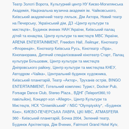
Театр Золоті Ворота
,
Культурний центр НУ Києво-Могилянська
Академія
,
Національна музична академія ім. Чайковського
,
Київський академічний театр ляльок
,
Дім Актора
,
Новий театр
на Печерську
,
Український дім
,
ДЗ «Центр культури та
мистецтв»
,
Будинок вчених НАН України
,
Київський палац
дітей та юнацтва
,
Центр культури та мистецтв МВС України
,
ARENA ENTERTAINMENT
,
Freedom Hall
,
Лейпциг
,
Кінотеатр
«Флоренція»
,
Кінотеатр Київська Русь
,
Кінотеатр «Ліра»
,
Кінопанорама
,
Дитячий спеціалізований кінотеатр Старт
,
Палац
культури Більшовик
,
Центр культури та мистецтв
Дніпровського району
,
Центр культури та мистецтва КНЕУ
,
Автодром «Чайка»
,
Центральний будинок художника
,
Київський планетарій
,
Театр «Актор»
,
Труханів острів
,
BINGO
ENTERTAINMENT
,
Готельний комплекс Турист
,
Docker Pub
,
Forsage Dance Club
,
Stereo Plaza.
,
ВДНГ (Teleport360,10
павільйон)
,
Концерт-хол «Allegro»
,
Центр Культури та
Мистецтв
,
НСК "Олімпійський" / NSC "Olympiyskiy"
,
«Будинок
Кіно»
,
КИЄВО-ПЕЧЕРСЬКА ЛАВРА
,
ЦКІ МВС
,
ATMASFERA
360 - Київський планетарій
,
Бочка 2004
,
Зелений театр
,
Будинок Архітектора
,
Дім Вчених
,
Fairmont Grand Hotel Kyiv
,