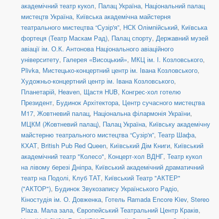
академічний театр кукол
,
Палац Україна
,
Національний палац
мистецтв Україна
,
Київська академічна майстерня
театрального мистецтва “Сузір'я”
,
НСК Олімпійський
,
Київська
фортеця (Театр Маскам Рад)
,
Палац спорту
,
Державний музей
авіації ім. О.К. Антонова Національного авіаційного
університету
,
Галерея «Висоцький»
,
МКЦ ім. І. Козловського
,
Plivka
,
Мистецько-концертний центр ім. Івана Козловського
,
Художньо-концертний центр ім. Івана Козловського
,
Планетарій
,
Heaven
,
Щастя HUB
,
Конгрес-хол готелю
Президент
,
Будинок Архітектора
,
Центр сучасного мистецтва
М17
,
Жовтневий палац
,
Національна філармонія України
,
МЦКМ (Жовтневий палац)
,
Палац Україна
,
Київську академічну
майстерню театрального мистецтва “Сузір'я”
,
Театр Шафа
,
КХАТ
,
British Pub Red Queen
,
Київський Дім Книги
,
Київський
академічний театр "Колесо"
,
Концерт-хол ВДНГ
,
Театр кукол
на лівому березі Дніпра
,
Київський академічний драматичний
театр на Подолі
,
Клуб ТАТ
,
Київський Театр "АКТЕР"
("АКТОР")
,
Будинок Звукозапису Українського Радіо
,
Кіностудія ім. О. Довженка
,
Готель Ramada Encore Kiev
,
Stereo
Plaza. Мала зала
,
Європейський Театральний Центр Краків
,