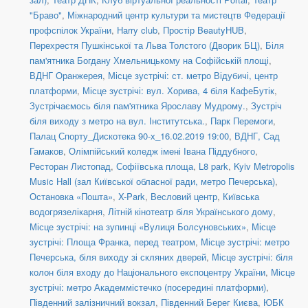
"Браво"
,
Міжнародний центр культури та мистецтв Федерації
профспілок України
,
Harry club
,
Простір BeautyHUB
,
Перехрестя Пушкінської та Льва Толстого (Дворик БЦ)
,
Біля
пам'ятника Богдану Хмельницькому на Софійській площі
,
ВДНГ Оранжерея
,
Місце зустрічі: ст. метро Відубичі, центр
платформи
,
Місце зустрічі: вул. Хорива, 4 біля КафеБутік
,
Зустрічаємось біля пам'ятника Ярославу Мудрому.
,
Зустріч
біля виходу з метро на вул. Інститутська.
,
Парк Перемоги
,
Палац Спорту_Дискотека 90-х_16.02.2019 19:00
,
ВДНГ, Сад
Гамаков
,
Олімпійський коледж імені Івана Піддубного
,
Ресторан Листопад
,
Софіївська площа
,
L8 park
,
Kyiv Metropolis
Music Hall (зал Київської обласної ради, метро Печерська)
,
Остановка «Пошта»
,
X-Park
,
Весловий центр
,
Київська
водогрязелікарня
,
Літній кінотеатр біля Українського дому
,
Місце зустрічі: на зупинці «Вулиця Болсуновських»
,
Місце
зустрічі: Площа Франка, перед театром
,
Місце зустрічі: метро
Печерська, біля виходу зі скляних дверей
,
Місце зустрічі: біля
колон біля входу до Національного експоцентру України
,
Місце
зустрічі: метро Академмістечко (посередині платформи)
,
Південний залізничний вокзал
,
Південний Берег Києва
,
ЮБК