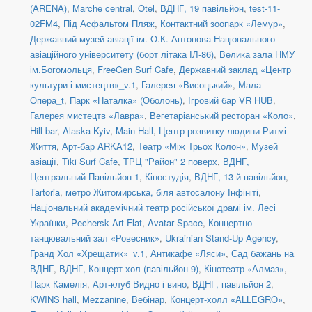
(ARENA)
,
Marche central
,
Otel
,
ВДНГ, 19 павільйон
,
test-11-
02FM4
,
Під Асфальтом Пляж
,
Контактний зоопарк «Лемур»
,
Державний музей авіації ім. О.К. Антонова Національного
авіаційного університету (борт літака ІЛ-86)
,
Велика зала НМУ
ім.Богомольця
,
FreeGen Surf Cafe
,
Державний заклад «Центр
культури і мистецтв»_v.1
,
Галерея «Висоцький»
,
Мала
Опера_t
,
Парк «Наталка» (Оболонь)
,
Ігровий бар VR HUB
,
Галерея мистецтв «Лавра»
,
Вегетаріанський ресторан «Коло»
,
Hill bar
,
Alaska Kyiv
,
Main Hall
,
Центр розвитку людини Ритмі
Життя
,
Арт-бар ARKA12
,
Театр «Між Трьох Колон»
,
Музей
авіації
,
Tiki Surf Cafe
,
ТРЦ "Район" 2 поверх
,
ВДНГ,
Центральний Павільйон 1
,
Кіностудія
,
ВДНГ, 13-й павільйон
,
Tartoria
,
метро Житомирська, біля автосалону Інфініті
,
Національний академічний театр російської драмі ім. Лесі
Українки
,
Pechersk Art Flat
,
Avatar Space
,
Концертно-
танцювальний зал «Ровесник»
,
Ukrainian Stand-Up Agency
,
Гранд Хол «Хрещатик»_v.1
,
Антикафе «Ляси»
,
Сад бажань на
ВДНГ
,
ВДНГ, Концерт-хол (павільйон 9)
,
Кінотеатр «Алмаз»
,
Парк Камелія
,
Арт-клуб Видно і вино
,
ВДНГ, павільйон 2
,
KWINS hall
,
Mezzanine
,
Вебінар
,
Концерт-холл «ALLEGRO»
,