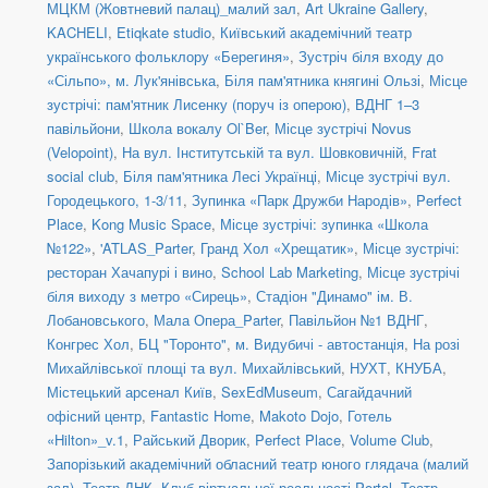
МЦКМ (Жовтневий палац)_малий зал
,
Art Ukraine Gallery
,
KACHELI
,
Etiqkate studio
,
Київський академічний театр
українського фольклору «Берегиня»
,
Зустріч біля входу до
«Сільпо», м. Лук'янівська
,
Біля пам'ятника княгині Ользі
,
Місце
зустрічі: пам'ятник Лисенку (поруч із оперою)
,
ВДНГ 1–3
павільйони
,
Школа вокалу Ol`Ber
,
Місце зустрічі Novus
(Velopoint)
,
На вул. Інститутській та вул. Шовковичній
,
Frat
social сlub
,
Біля пам'ятника Лесі Українці
,
Місце зустрічі вул.
Городецького, 1-3/11
,
Зупинка «Парк Дружби Народів»
,
Perfect
Place
,
Kong Music Space
,
Місце зустрічі: зупинка «Школа
№122»
,
'ATLAS_Parter
,
Гранд Хол «Хрещатик»
,
Місце зустрічі:
ресторан Хачапурі і вино
,
School Lab Marketing
,
Місце зустрічі
біля виходу з метро «Сирець»
,
Стадіон "Динамо" ім. В.
Лобановського
,
Мала Опера_Parter
,
Павільйон №1 ВДНГ
,
Конгрес Хол
,
БЦ "Торонто"
,
м. Видубичі - автостанція
,
На розі
Михайлівської площі та вул. Михайлівський
,
НУХТ
,
КНУБА
,
Містецький арсенал Київ
,
SexEdMuseum
,
Сагайдачний
офісний центр
,
Fantastic Home
,
Makoto Dojo
,
Готель
«Hilton»_v.1
,
Райський Дворик
,
Perfect Place
,
Volume Club
,
Запорізький академічний обласний театр юного глядача (малий
зал)
,
Театр ДНК
,
Клуб віртуальної реальності Portal
,
Театр