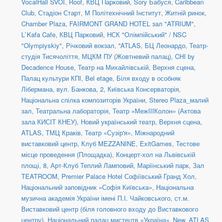
VocalHall SVOI
,
Roof
,
КВЦ Парковий
,
Sory Бабуся
,
Caribbean
Club
,
Стадіон Старт
,
М Політехнічний Інститут
,
Житній ринок
,
Chamber Plaza
,
FAIRMONT GRAND HOTEL зал "ATRIUM"
,
L`Kafa Cafe
,
КВЦ Парковий
,
НСК "Олімпійський" / NSC
"Olympiyskiy"
,
Річковий вокзал
,
''ATLAS
,
БЦ Леонардо
,
Театр-
студія Тисячоліття
,
МЦКМ ПУ (Жовтневий палац)
,
CHI by
Decadence House
,
Театр на Михайлівській, Верхня сцена
,
Палац культури КПІ
,
Bel etage
,
Біля входу в особняк
Лібермана, вул. Банкова, 2
,
Київська Консерваторія
,
Національна спілка композиторів України
,
Stereo Plaza_малий
зал
,
Театральна лабораторія
,
Театр «МежIIIКолон» (Актова
зала КИСІТ КНЕУ)
,
Новий український театр, Верхня сцена
,
ATLAS
,
ТМЦ Краків
,
Театр «Сузір'я»
,
Міжнародний
виставковий центр
,
Клуб MEZZANINE
,
ExitGames
,
Тестове
місце проведення (Площадка)
,
Концерт-хол на Львівській
площі, 8
,
Арт-Клуб Теплий Ламповий
,
Маріїнський парк
,
Зал
TEATROOM
,
Premier Palace Hotel Софіївський Гранд Хол
,
Національний заповідник «Софія Київська»
,
Національна
музична академія України імені П.І. Чайковського
,
ст.м.
Виставковий центр (біля головного входу до Виставкового
центру)
,
Національний палац мистецтв «Україна»_New
,
ATLAS