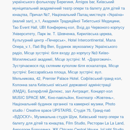
українського фольклору Берегиня
,
Amigos bar
,
Київський
муніципальний академічний театр опери та балету для дітей та
юнацтва
,
Причал №7
,
Національний Палац мистецтв «Україна»
(малий зал)_v.1
,
Академія Традиційної Тибетської Медицини
,
Tao Event Hall
,
UBI Конференц-хол
,
Вхід до Червоного корпусу
Університету
,
Парк ім. Т. Шевченка
,
Кирилівська церква
,
Культурний центр «Печерськ»
,
Hotel Intercontinental
,
Мала
Опера_v.1
,
Паб Big Ben
,
Будинок звукозапису Українського
радіо
,
Місце зустрічі: біля входу до корпусу №3 Київо-
Могилянської академії
,
Місце зустрічі: М. «Дорогожичі».
Зустрічаємося під скляним куполом біля ескалатора
,
Місце
зустрічі: Бессарабська площа
,
Місце зустрічі: вул.
Мельникова, 42
,
Premier Palace Hotel. Софіївський гранд-хол
,
Колонна зала Київської міської державної адміністрації
(КМДА)
,
Батерфляй Делюкс, зал Антрацит
,
Концерт-хол
MUSIC SPACE MK
,
Кіно-павільйон
,
Кінотеатр «Жовтень»
,
Національний будинок органної та камерної музики
,
Photo
studio / Creative space UPSTAIRS
,
Студія 75
,
Гранд-паб
«ВДОСКУ»
,
Музикальна студія Шум
,
Київський театр опери та
балету для дітей та юнацтва
,
Film Studio
,
Ресторан La La Land
,
Аеродром Бородянка
,
ЖК Chicago Central House
,
InLight Studio
,