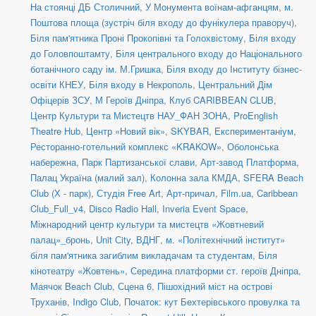
На стоянці ДБ Столичний
,
У Монумента воїнам-афганцям
,
м.
Поштова площа (зустріч біля входу до фунікулера праворуч)
,
Біля пам'ятника Проні Прокопівні та Голохвістому
,
Біля входу
до Головпоштамту
,
Біля центрального входу до Національного
ботанічного саду ім. М.Гришка
,
Біля входу до Інституту бізнес-
освіти КНЕУ
,
Біля входу в Некрополь
,
Центральний Дім
Офіцерів ЗСУ
,
М Героїв Дніпра
,
Клуб CARIBBEAN CLUB
,
Центр Культури та Мистецтв НАУ_ФАН ЗОНА
,
ProEnglish
Theatre Hub
,
Центр «Новий вік»
,
SKYBAR
,
Експериментаніум
,
Ресторанно-готельний комплекс «KRAKOW»
,
Оболонська
набережна
,
Парк Партизанської слави
,
Арт-завод Платформа
,
Палац Україна (малий зал)
,
Колонна зала КМДА
,
SFERA Beach
Club (Х - парк)
,
Студія Free Art
,
Арт-причал
,
Film.ua
,
Caribbean
Club_Full_v4
,
Disco Radio Hall
,
Inveria Event Space
,
Міжнародний центр культури та мистецтв «Жовтневий
палац»_бронь
,
Unit Сity
,
ВДНГ
,
м. «Політехнічний інститут»
біля пам'ятника загиблим викладачам та студентам
,
Біля
кінотеатру «Жовтень»
,
Середина платформи ст. героїв Дніпра
,
Маячок Beach Club
,
Сцена 6
,
Пішохідний міст на острові
Труханів
,
Indigo Club
,
Початок: кут Бехтерівського провулка та