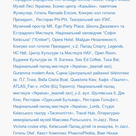
Музей Лесі Українки
,
Бізнес-центр «Каньйон»
,
пам'ятник
Фунікулер
,
Готель Ramada Encore
,
Конгрес-хол готелю
Президент.
,
Ресторан Phi-Phi
,
Театральний зал ІПАГ
,
Музичний простір МК
,
Ego Party Place
,
Школа Джазового та
Естрадного Мистецтв
,
Національний заповідник "Софія
Київська" ("Хлібня")
,
Opera Hotel
,
Майдан Незалежності
,
Конгрес-хол готелю Президент_v.2
,
Палац Спорту_Legends
,
HC Hall
,
Центр Культури та Мистецтв НАУ.
,
Open Room
,
Будинок Культури ім. Я. Батюка
,
Sex Ed Coffee
,
Tusa Bar
,
Національний палац мистецтв «Україна»_(малий зал)
,
Guramma modern Asia
,
Сцена Центральної районної бібліотеки
ім. П.Г.Тічіні
,
Bella Costa Boat
,
Questoria Kiev
,
Кафе «Паштет»
,
ATLAS_Fan v
,
mOre (БЦ Торонто)
,
Національний палац
мистецтв «Україна»_(малий зал)_v.2
,
вул. Шулявська 5
,
Дім
Кіно
,
Ресторан «Одеський Бульвар»
,
Ресторан Гольфіст
,
Національний палац мистецтв «Україна»_Lords
,
Студія
Київського театру «Тисячоліття»
,
Travel Hub
,
Літературно-
меморіальний музей Максима Рильського
,
In-Jazz
,
Rosa
Victoria cruise ship
,
Київський Палац дітей та юнацтва
,
In Jazz
,
Готель Otel'
,
Квест Комплекс PhasmoPhobia
,
Beer House