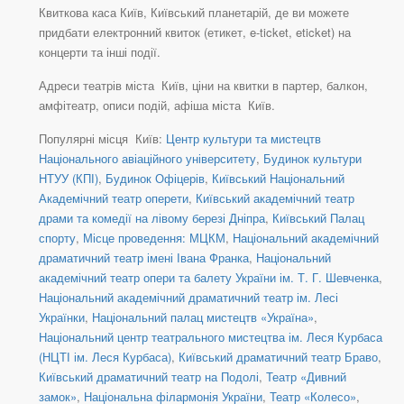
Квиткова каса Київ, Київський планетарій, де ви можете
придбати електронний квиток (етикет, e-ticket, eticket) на
концерти та інші події.
Адреси театрів міста Київ, ціни на квитки в партер, балкон,
амфітеатр, описи подій, афіша міста Київ.
Популярні місця Київ:
Центр культури та мистецтв
Національного авіаційного університету
,
Будинок культури
НТУУ (КПІ)
,
Будинок Офіцерів
,
Київський Національний
Академічний театр оперети
,
Київський академічний театр
драми та комедії на лівому березі Дніпра
,
Київський Палац
спорту
,
Місце проведення: МЦКМ
,
Національний академічний
драматичний театр імені Івана Франка
,
Національний
академічний театр опери та балету України ім. Т. Г. Шевченка
,
Національний академічний драматичний театр ім. Лесі
Українки
,
Національний палац мистецтв «Україна»
,
Національний центр театрального мистецтва ім. Леся Курбаса
(НЦТІ ім. Леся Курбаса)
,
Київський драматичний театр Браво
,
Київський драматичний театр на Подолі
,
Театр «Дивний
замок»
,
Національна філармонія України
,
Театр «Колесо»
,