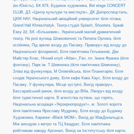
(ex-Юність)
,
БК КПІ
,
Будинок художника
,
Bel etage CONCERT
CLUB
,
ДЗ «Центр культури та мистецтв»
,
ДK Дніпроспецсталь
,
ЦКМ НАУ
,
Національний авіаційний університет біля літака
,
Grand Hall Khreschatyk
,
Театр-студія Splash
,
Shooters, Speak
Easy 22
,
БК «Більшовик»
,
Український малий драматичний
театр
,
На розі вулиць Шовковичної та Пилипа Орлика, біля
особняка
,
Під аркою входу до Пасажу
,
Праворуч від входу до
Національної філармонії
,
Біля пам'ятника Гетьманові
,
Дім
Майстер Клас
,
Нічний клуб «Atlas»_Fan
,
пл. Івана Франка (біля
фонтану)
,
Парк ім. Т.Шевченка (біля пам'ятника Шевченку)
,
Зліва від фунікулера
,
М Олімпійська, біля Планетарію
,
Біля
сходів Українського дому
,
Біля кафе Кава Хаус
,
Біля входу до
Пасажу
,
У фунікулера
,
Місце зустрічі
,
Вихід праворуч
,
Бессарабський ринок, біля входу до Billa
,
Ліворуч від входу
біля туристичної карти
,
В агентства путівок, що горять
,
Національна асоціація «Укрзернопродукт»
,
м. Золоті ворота
біля пам'ятника Ярославу Мудрому
,
Біля входу до Будинку
Художника
,
Караоке «Black MOM»
,
Вихід до МакДональдса
,
Між виходом з метро та ТЦ Квадрат
,
Біля пам'ятника
робітникам заводу Арсенал
,
Вихід на Інститутську біля карти
,