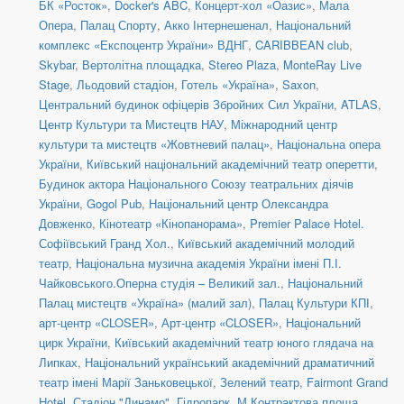
БК «Росток»
,
Docker's ABC
,
Концерт-хол «Оазис»
,
Мала
Опера
,
Палац Спорту
,
Акко Інтернешенал
,
Національний
комплекс «Експоцентр України» ВДНГ
,
CARIBBEAN club
,
Skybar
,
Вертолітна площадка
,
Stereo Plaza
,
MonteRay Live
Stage
,
Льодовий стадіон
,
Готель «Україна»
,
Saxon
,
Центральний будинок офіцерів Збройних Сил України
,
ATLAS
,
Центр Культури та Мистецтв НАУ
,
Міжнародний центр
культури та мистецтв «Жовтневий палац»
,
Національна опера
України
,
Київський національний академічний театр оперетти
,
Будинок актора Національного Союзу театральних діячів
України
,
Gogol Pub
,
Національний центр Олександра
Довженко
,
Кінотеатр «Кінопанорама»
,
Premier Palace Hotel.
Софіївський Гранд Хол.
,
Київський академічний молодий
театр
,
Національна музична академія України імені П.І.
Чайковського.Оперна студія – Великий зал.
,
Національний
Палац мистецтв «Україна» (малий зал)
,
Палац Культури КПІ
,
арт-центр «CLOSER»
,
Арт-центр «CLOSER»
,
Національний
цирк України
,
Київський академічний театр юного глядача на
Липках
,
Національний український академічний драматичний
театр імені Марії Заньковецької
,
Зелений театр
,
Fairmont Grand
Hotel
,
Стадіон "Динамо"
,
Гідропарк
,
М Контрактова площа,