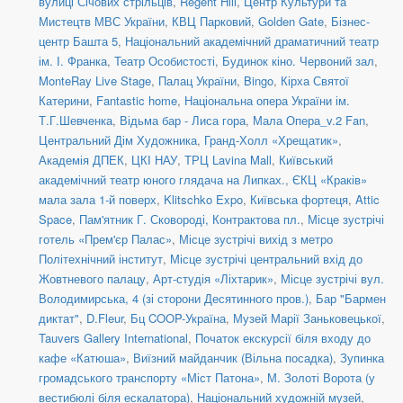
вулиці Січових стрільців
,
Regent Hill
,
Центр Культури та
Мистецтв МВС України
,
КВЦ Парковий
,
Golden Gate
,
Бізнес-
центр Башта 5
,
Національний академічний драматичний театр
ім. І. Франка
,
Театр Особистості
,
Будинок кіно. Червоний зал
,
MonteRay Live Stage
,
Палац України
,
Bingo
,
Кірха Святої
Катерини
,
Fantastic home
,
Національна опера України ім.
Т.Г.Шевченка
,
Відьма бар - Лиса гора
,
Мала Опера_v.2 Fan
,
Центральний Дім Художника
,
Гранд-Холл «Хрещатик»
,
Академія ДПЕК
,
ЦКІ НАУ
,
ТРЦ Lavina Mall
,
Київський
академічний театр юного глядача на Липках.
,
ЄКЦ «Краків»
мала зала 1-й поверх
,
Klitschko Expo
,
Київська фортеця
,
Attic
Space
,
Пам'ятник Г. Сковороді, Контрактова пл.
,
Місце зустрічі
готель «Прем'єр Палас»
,
Місце зустрічі вихід з метро
Політехнічний інститут
,
Місце зустрічі центральний вхід до
Жовтневого палацу
,
Арт-студія «Ліхтарик»
,
Місце зустрічі вул.
Володимирська, 4 (зі сторони Десятинного пров.)
,
Бар "Бармен
диктат"
,
D.Fleur
,
Бц COOP-Україна
,
Музей Марії Заньковецької
,
Tauvers Gallery International
,
Початок екскурсії біля входу до
кафе «Катюша»
,
Виїзний майданчик (Вільна посадка)
,
Зупинка
громадського транспорту «Міст Патона»
,
М. Золоті Ворота (у
вестибюлі біля ескалатора)
,
Національний художній музей
,