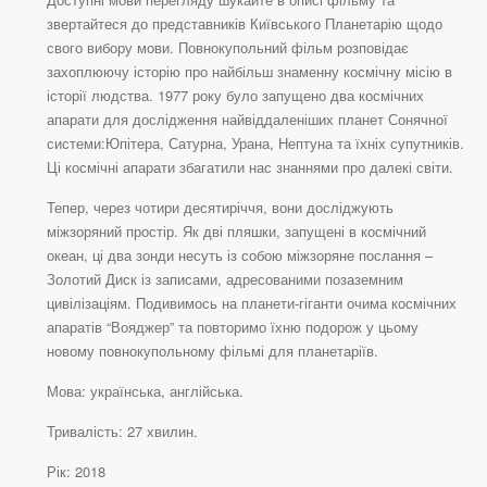
звертайтеся до представників Київського Планетарію щодо
свого вибору мови. Повнокупольний фільм розповідає
захоплюючу історію про найбільш знаменну космічну місію в
історії людства. 1977 року було запущено два космічних
апарати для дослідження найвіддаленіших планет Сонячної
системи:Юпітера, Сатурна, Урана, Нептуна та їхніх супутників.
Ці космічні апарати збагатили нас знаннями про далекі світи.
Тепер, через чотири десятиріччя, вони досліджують
міжзоряний простір. Як дві пляшки, запущені в космічний
океан, ці два зонди несуть із собою міжзоряне послання –
Золотий Диск із записами, адресованими позаземним
цивілізаціям. Подивимось на планети-гіганти очима космічних
апаратів “Вояджер” та повторимо їхню подорож у цьому
новому повнокупольному фільмі для планетаріїв.
Мова: українська, англійська.
Тривалість: 27 хвилин.
Рік: 2018