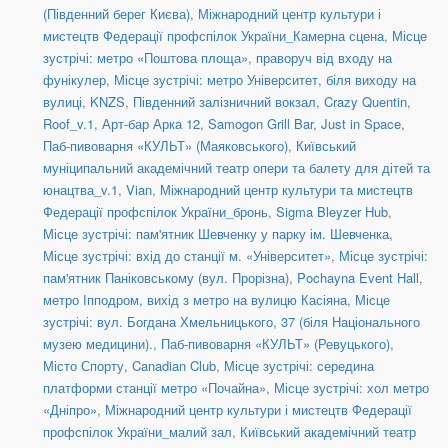
(Південний берег Києва)
,
Міжнародний центр культури і
мистецтв Федерації профспілок України_Камерна сцена
,
Місце
зустрічі: метро «Поштова площа», праворуч від входу на
фунікулер
,
Місце зустрічі: метро Університет, біля виходу на
вулиці
,
KNZS
,
Південний залізничний вокзал
,
Crazy Quentin
,
Roof_v.1
,
Арт-бар Арка 12
,
Samogon Grill Bar
,
Just in Space
,
Паб-пивоварня «КУЛЬТ» (Маяковського)
,
Київський
муніципальний академічний театр опери та балету для дітей та
юнацтва_v.1
,
Vian
,
Міжнародний центр культури та мистецтв
Федерації профспілок України_бронь
,
Sigma Bleyzer Hub
,
Місце зустрічі: пам'ятник Шевченку у парку ім. Шевченка
,
Місце зустрічі: вхід до станції м. «Університет»
,
Місце зустрічі:
пам'ятник Паніковському (вул. Прорізна)
,
Pochayna Event Hall
,
метро Іпподром, вихід з метро на вулицю Касіяна
,
Місце
зустрічі: вул. Богдана Хмельницького, 37 (біля Національного
музею медицини).
,
Паб-пивоварня «КУЛЬТ» (Ревуцького)
,
Місто Спорту
,
Canadian Club
,
Місце зустрічі: середина
платформи станції метро «Почайна»
,
Місце зустрічі: хол метро
«Дніпро»
,
Міжнародний центр культури і мистецтв Федерації
профспілок України_малий зал
,
Київський академічний театр