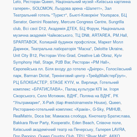
Leto
,
Ресторан Queen
,
Національний музей «Київська картинна
галерея»
,
SOLOMON
,
Льодова арена «Шалетт»
,
Зал
Театральний готель "Турист"
,
Бьюті-Коворкінг Yourspace
,
БЦ
Senator
,
Gemini Roastery
,
Mercure Congress Centre
,
Sungrilla
club
,
Всі свої D12
,
Академія ДТЕК
,
БЦ Форум
,
Національна
музична академія Чайковського
,
ТЦ DN8
,
ARTAREA
,
PM.Hall
,
SPARTABOX
,
Колишній будинок профспілок
,
Маркет Молл
Даринок
,
Театральна лабораторія "Маска"
,
Deloitte Ukraine
,
Unit City B12
,
Ресторан Vino Grad
,
Creative Lab Obraz
,
Kyiv
Symphony Hall
,
Stage
,
P2B Bar
,
Ресторан «PM Hall»
,
Європейська пл. Біля входу до готелю «Дніпро»
,
Голосіївський
парк
,
Barman Dictat
,
Тренінговий центр «ТрейдМайстерГруп»
,
РЦ БЛОКБАСТЕР
,
STAGE KYIV
,
м. Вирлиця
,
Готельний
комплекс «БРАТИСЛАВА»
,
Палац культури КПІ ім. Ігоря
Сікорського
,
Село Мотижин
,
ВДНГ, Поляна на ВДНГ
,
РК
"Ультрамарин"
,
X-Park (бар #nestoinameste House)
,
Queen
,
Ресторанно-готельний комплекс «Краків»
,
G-Sky
,
PMHUB
,
RealMatrix
,
Doca bar
,
Мамаєва слобода
,
Кінотеатр Братислава
,
Bakkara River Party
,
Kooperativ
,
Eden Beach
,
Співоче поле
,
Київський академічний театр на Печерську
,
Галерея LAVRA
,
Don Peppino
,
Queen Country Club
,
ТРЦ "River Mall"
,
АККО