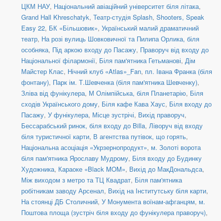
ЦКМ НАУ
,
Національний авіаційний університет біля літака
,
Grand Hall Khreschatyk
,
Театр-студія Splash
,
Shooters, Speak
Easy 22
,
БК «Більшовик»
,
Український малий драматичний
театр
,
На розі вулиць Шовковичної та Пилипа Орлика, біля
особняка
,
Під аркою входу до Пасажу
,
Праворуч від входу до
Національної філармонії
,
Біля пам'ятника Гетьманові
,
Дім
Майстер Клас
,
Нічний клуб «Atlas»_Fan
,
пл. Івана Франка (біля
фонтану)
,
Парк ім. Т.Шевченка (біля пам'ятника Шевченку)
,
Зліва від фунікулера
,
М Олімпійська, біля Планетарію
,
Біля
сходів Українського дому
,
Біля кафе Кава Хаус
,
Біля входу до
Пасажу
,
У фунікулера
,
Місце зустрічі
,
Вихід праворуч
,
Бессарабський ринок, біля входу до Billa
,
Ліворуч від входу
біля туристичної карти
,
В агентства путівок, що горять
,
Національна асоціація «Укрзернопродукт»
,
м. Золоті ворота
біля пам'ятника Ярославу Мудрому
,
Біля входу до Будинку
Художника
,
Караоке «Black MOM»
,
Вихід до МакДональдса
,
Між виходом з метро та ТЦ Квадрат
,
Біля пам'ятника
робітникам заводу Арсенал
,
Вихід на Інститутську біля карти
,
На стоянці ДБ Столичний
,
У Монумента воїнам-афганцям
,
м.
Поштова площа (зустріч біля входу до фунікулера праворуч)
,