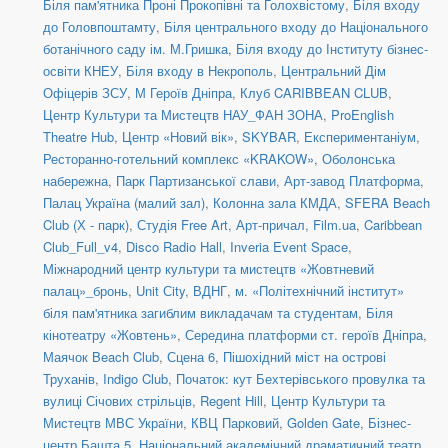
Біля пам'ятника Проні Прокопівні та Голохвістому
,
Біля входу
до Головпоштамту
,
Біля центрального входу до Національного
ботанічного саду ім. М.Гришка
,
Біля входу до Інституту бізнес-
освіти КНЕУ
,
Біля входу в Некрополь
,
Центральний Дім
Офіцерів ЗСУ
,
М Героїв Дніпра
,
Клуб CARIBBEAN CLUB
,
Центр Культури та Мистецтв НАУ_ФАН ЗОНА
,
ProEnglish
Theatre Hub
,
Центр «Новий вік»
,
SKYBAR
,
Експериментаніум
,
Ресторанно-готельний комплекс «KRAKOW»
,
Оболонська
набережна
,
Парк Партизанської слави
,
Арт-завод Платформа
,
Палац Україна (малий зал)
,
Колонна зала КМДА
,
SFERA Beach
Club (Х - парк)
,
Студія Free Art
,
Арт-причал
,
Film.ua
,
Caribbean
Club_Full_v4
,
Disco Radio Hall
,
Inveria Event Space
,
Міжнародний центр культури та мистецтв «Жовтневий
палац»_бронь
,
Unit Сity
,
ВДНГ
,
м. «Політехнічний інститут»
біля пам'ятника загиблим викладачам та студентам
,
Біля
кінотеатру «Жовтень»
,
Середина платформи ст. героїв Дніпра
,
Маячок Beach Club
,
Сцена 6
,
Пішохідний міст на острові
Труханів
,
Indigo Club
,
Початок: кут Бехтерівського провулка та
вулиці Січових стрільців
,
Regent Hill
,
Центр Культури та
Мистецтв МВС України
,
КВЦ Парковий
,
Golden Gate
,
Бізнес-
центр Башта 5
,
Національний академічний драматичний театр