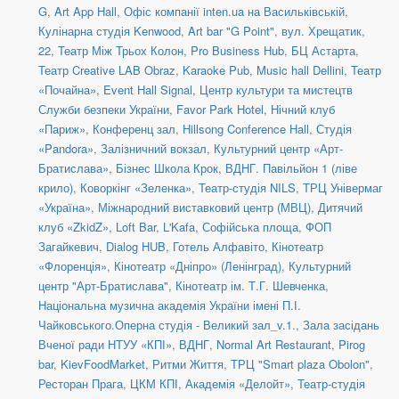
G
,
Art App Hall
,
Офіс компанії inten.ua на Васильківській
,
Кулінарна студія Kenwood
,
Art bar "G Point"
,
вул. Хрещатик,
22
,
Театр Між Трьох Колон
,
Pro Business Hub
,
БЦ Астарта
,
Театр Creative LAB Obraz
,
Karaoke Pub
,
Music hall Dellini
,
Театр
«Почайна»
,
Event Hall Signal
,
Центр культури та мистецтв
Служби безпеки України
,
Favor Park Hotel
,
Нічний клуб
«Париж»
,
Конференц зал
,
Hillsong Conference Hall
,
Студія
«Pandora»
,
Залізничний вокзал
,
Культурний центр «Арт-
Братислава»
,
Бізнес Школа Крок
,
ВДНГ. Павільйон 1 (ліве
крило)
,
Коворкінг «Зеленка»
,
Театр-студія NILS
,
ТРЦ Універмаг
«Україна»
,
Міжнародний виставковий центр (МВЦ)
,
Дитячий
клуб «ZkidZ»
,
Loft Bar
,
L'Kafa
,
Софійська площа
,
ФОП
Загайкевич
,
Dialog HUB
,
Готель Алфавіто
,
Кінотеатр
«Флоренція»
,
Кінотеатр «Дніпро» (Ленінград)
,
Культурний
центр "Арт-Братислава"
,
Кінотеатр ім. Т.Г. Шевченка
,
Національна музична академія України імені П.І.
Чайковського.Оперна студія - Великий зал_v.1.
,
Зала засідань
Вченої ради НТУУ «КПІ»
,
ВДНГ
,
Normal Art Restaurant
,
Pirog
bar
,
KievFoodMarket
,
Ритми Життя
,
ТРЦ "Smart plaza Obolon"
,
Ресторан Прага
,
ЦКМ КПІ
,
Академія «Делойт»
,
Театр-студія