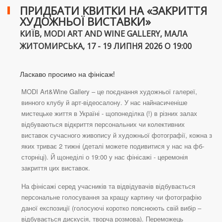
ПРИДБАТИ КВИТКИ НА «ЗАКРИТТЯ
ХУДОЖНЬОЇ ВИСТАВКИ»
КИЇВ, MODI ART AND WINE GALLERY, МАЛА
ЖИТОМИРСЬКА, 17 - 19 ЛИПНЯ 2026 О 19:00
Ласкаво просимо на фінісаж!
MODI Art&Wine Gallery – це поєднання художньої галереї,
винного клубу й арт-відеосалону. У нас найнасиченіше
мистецьке життя в Україні - щопонеділка (!) в різних залах
відбуваються відкриття персональних чи колективних
виставок сучасного живопису й художньої фотографії, кожна з
яких триває 2 тижні (деталі можете подивитися у нас на фб-
сторніці). Й щонеділі о 19:00 у нас фінісажі - церемонія
закриття цих виставок.
На фінісажі серед учасників та відвідувачів відбувається
персональне голосування за кращу картину чи фотографію
даної експозиції (голосуючі коротко пояснюють свій вибір –
відбувається дискусія, творча розмова). Переможець