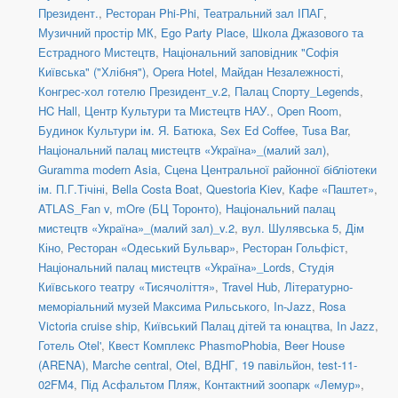
Президент.
,
Ресторан Phi-Phi
,
Театральний зал ІПАГ
,
Музичний простір МК
,
Ego Party Place
,
Школа Джазового та
Естрадного Мистецтв
,
Національний заповідник "Софія
Київська" ("Хлібня")
,
Opera Hotel
,
Майдан Незалежності
,
Конгрес-хол готелю Президент_v.2
,
Палац Спорту_Legends
,
HC Hall
,
Центр Культури та Мистецтв НАУ.
,
Open Room
,
Будинок Культури ім. Я. Батюка
,
Sex Ed Coffee
,
Tusa Bar
,
Національний палац мистецтв «Україна»_(малий зал)
,
Guramma modern Asia
,
Сцена Центральної районної бібліотеки
ім. П.Г.Тічіні
,
Bella Costa Boat
,
Questoria Kiev
,
Кафе «Паштет»
,
ATLAS_Fan v
,
mOre (БЦ Торонто)
,
Національний палац
мистецтв «Україна»_(малий зал)_v.2
,
вул. Шулявська 5
,
Дім
Кіно
,
Ресторан «Одеський Бульвар»
,
Ресторан Гольфіст
,
Національний палац мистецтв «Україна»_Lords
,
Студія
Київського театру «Тисячоліття»
,
Travel Hub
,
Літературно-
меморіальний музей Максима Рильського
,
In-Jazz
,
Rosa
Victoria cruise ship
,
Київський Палац дітей та юнацтва
,
In Jazz
,
Готель Otel'
,
Квест Комплекс PhasmoPhobia
,
Beer House
(ARENA)
,
Marche central
,
Otel
,
ВДНГ, 19 павільйон
,
test-11-
02FM4
,
Під Асфальтом Пляж
,
Контактний зоопарк «Лемур»
,