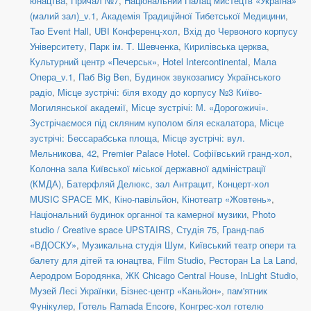
юнацтва
,
Причал №7
,
Національний Палац мистецтв «Україна»
(малий зал)_v.1
,
Академія Традиційної Тибетської Медицини
,
Tao Event Hall
,
UBI Конференц-хол
,
Вхід до Червоного корпусу
Університету
,
Парк ім. Т. Шевченка
,
Кирилівська церква
,
Культурний центр «Печерськ»
,
Hotel Intercontinental
,
Мала
Опера_v.1
,
Паб Big Ben
,
Будинок звукозапису Українського
радіо
,
Місце зустрічі: біля входу до корпусу №3 Київо-
Могилянської академії
,
Місце зустрічі: М. «Дорогожичі».
Зустрічаємося під скляним куполом біля ескалатора
,
Місце
зустрічі: Бессарабська площа
,
Місце зустрічі: вул.
Мельникова, 42
,
Premier Palace Hotel. Софіївський гранд-хол
,
Колонна зала Київської міської державної адміністрації
(КМДА)
,
Батерфляй Делюкс, зал Антрацит
,
Концерт-хол
MUSIC SPACE MK
,
Кіно-павільйон
,
Кінотеатр «Жовтень»
,
Національний будинок органної та камерної музики
,
Photo
studio / Creative space UPSTAIRS
,
Студія 75
,
Гранд-паб
«ВДОСКУ»
,
Музикальна студія Шум
,
Київський театр опери та
балету для дітей та юнацтва
,
Film Studio
,
Ресторан La La Land
,
Аеродром Бородянка
,
ЖК Chicago Central House
,
InLight Studio
,
Музей Лесі Українки
,
Бізнес-центр «Каньйон»
,
пам'ятник
Фунікулер
,
Готель Ramada Encore
,
Конгрес-хол готелю