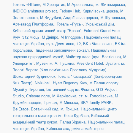
Готель «Hilton»
,
М Хрещатик
,
М Арсенальна
,
м. Житомирська
,
INDIGO ambitious project
,
Fedoriv Hub
,
Кирилівська церква
,
М
Золоті ворота
,
М Видубичі
,
Андріївська церква
,
М Шулявська
,
Арт-завод Платформа.
,
Готель «Русь»
,
Український дім
,
Київський драматичний театр "Браво"
,
Fairmont Grand Hotel
Kyiv_312 місць
,
М Дніпро
,
М Іпподром
,
Національний палац
мистецтв Україна
,
вул. Десятинна, 12
,
БК «Більшовик»
,
БК ім.
Корольова
,
Південний залізничний вокзал
,
Національний
науково-природничий музей
,
Майстер-клас (вул. Бастіонна)
,
М
Університет
,
Музей ім. А. Пушкіна
,
President Hotel
,
Зустріч: м.
Золоті Ворота (біля пам'ятника Ярославу Мудрому).
,
Шоколадний будиночок
,
Готель "Козацький" (Конференц-зал
№3. Театр)
,
Nivki-hall
,
Hyatt Regency Kiev
,
М Палац спорту
,
Музей у Пирогові
,
Ботанічний сад ім. Фоміна
,
G13 Project
Studio
,
Співоче поле
,
М Харківська
,
ст. м. Голосіївська
,
М
Дружби народів
,
Причал
,
М Мінська
,
SKY family PARK
,
BelEtage
,
Ботанічний сад ім. Гришка
,
Національний центр
театрального мистецтва ім. Леся Курбаса
,
Київський
академічний театр кукол
,
Палац Україна
,
Національний палац
мистецтв Україна
,
Київська академічна майстерня