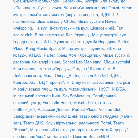
українського фольклору «Берегиня»
,
Зустріч біля входу до
«Сільпо», м. Лук'янівська
,
Біля пам'ятника княгині Ользі
,
Місце
зустрічі: пам'ятник Лисенку (поруч із оперою)
,
ВДНГ 1–3
павільйони
,
Школа вокалу Ol`Ber
,
Місце зустрічі Novus
(Velopoint)
,
На вул. Інститутській та вул. Шовковичній
,
Frat
social сlub
,
Біля пам'ятника Лесі Українці
,
Місце зустрічі вул.
Городецького, 1-3/11
,
Зупинка «Парк Дружби Народів»
,
Perfect
Place
,
Kong Music Space
,
Місце зустрічі: зупинка «Школа
№122»
,
'ATLAS_Parter
,
Гранд Хол «Хрещатик»
,
Місце зустрічі:
ресторан Хачапурі і вино
,
School Lab Marketing
,
Місце зустрічі
біля виходу з метро «Сирець»
,
Стадіон "Динамо" ім. В.
Лобановського
,
Мала Опера_Parter
,
Павільйон №1 ВДНГ
,
Конгрес Хол
,
БЦ "Торонто"
,
м. Видубичі - автостанція
,
На розі
Михайлівської площі та вул. Михайлівський
,
НУХТ
,
КНУБА
,
Містецький арсенал Київ
,
SexEdMuseum
,
Сагайдачний
офісний центр
,
Fantastic Home
,
Makoto Dojo
,
Готель
«Hilton»_v.1
,
Райський Дворик
,
Perfect Place
,
Volume Club
,
Запорізький академічний обласний театр юного глядача (малий
зал)
,
Театр ДНК
,
Клуб віртуальної реальності Portal
,
Театр
"Браво"
,
Міжнародний центр культури та мистецтв Федерації
профспілок України
,
Harry club
,
Простір BeautyHUB
,