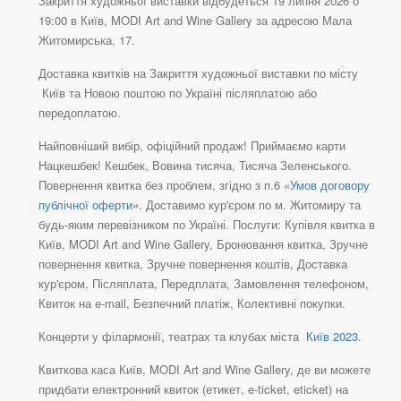
Закриття художньої виставки відбудеться 19 липня 2026 о
19:00 в Київ, MODI Art and Wine Gallery за адресою Мала
Житомирська, 17.
Доставка квитків на Закриття художньої виставки по місту
Київ та Новою поштою по Україні післяплатою або
передоплатою.
Найповніший вибір, офіційний продаж! Приймаємо карти
Нацкешбек! Кешбек, Вовина тисяча, Тисяча Зеленського.
Повернення квитка без проблем, згідно з п.6 «
Умов договору
публічної оферти
». Доставимо кур'єром по м. Житомиру та
будь-яким перевізником по Україні. Послуги: Купівля квитка в
Київ, MODI Art and Wine Gallery, Бронювання квитка, Зручне
повернення квитка, Зручне повернення коштів, Доставка
кур'єром, Післяплата, Передплата, Замовлення телефоном,
Квиток на e-mail, Безпечний платіж, Колективні покупки.
Концерти у філармонії, театрах та клубах міста
Київ 2023
.
Квиткова каса Київ, MODI Art and Wine Gallery, де ви можете
придбати електронний квиток (етикет, e-ticket, eticket) на