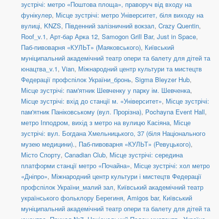
зустрічі: метро «Поштова площа», праворуч від входу на
фунікулер
,
Місце зустрічі: метро Університет, біля виходу на
вулиці
,
KNZS
,
Південний залізничний вокзал
,
Crazy Quentin
,
Roof_v.1
,
Арт-бар Арка 12
,
Samogon Grill Bar
,
Just in Space
,
Паб-пивоварня «КУЛЬТ» (Маяковського)
,
Київський
муніципальний академічний театр опери та балету для дітей та
юнацтва_v.1
,
Vian
,
Міжнародний центр культури та мистецтв
Федерації профспілок України_бронь
,
Sigma Bleyzer Hub
,
Місце зустрічі: пам'ятник Шевченку у парку ім. Шевченка
,
Місце зустрічі: вхід до станції м. «Університет»
,
Місце зустрічі:
пам'ятник Паніковському (вул. Прорізна)
,
Pochayna Event Hall
,
метро Іпподром, вихід з метро на вулицю Касіяна
,
Місце
зустрічі: вул. Богдана Хмельницького, 37 (біля Національного
музею медицини).
,
Паб-пивоварня «КУЛЬТ» (Ревуцького)
,
Місто Спорту
,
Canadian Club
,
Місце зустрічі: середина
платформи станції метро «Почайна»
,
Місце зустрічі: хол метро
«Дніпро»
,
Міжнародний центр культури і мистецтв Федерації
профспілок України_малий зал
,
Київський академічний театр
українського фольклору Берегиня
,
Amigos bar
,
Київський
муніципальний академічний театр опери та балету для дітей та