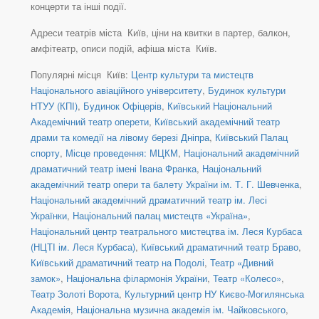
концерти та інші події.
Адреси театрів міста Київ, ціни на квитки в партер, балкон,
амфітеатр, описи подій, афіша міста Київ.
Популярні місця Київ:
Центр культури та мистецтв
Національного авіаційного університету
,
Будинок культури
НТУУ (КПІ)
,
Будинок Офіцерів
,
Київський Національний
Академічний театр оперети
,
Київський академічний театр
драми та комедії на лівому березі Дніпра
,
Київський Палац
спорту
,
Місце проведення: МЦКМ
,
Національний академічний
драматичний театр імені Івана Франка
,
Національний
академічний театр опери та балету України ім. Т. Г. Шевченка
,
Національний академічний драматичний театр ім. Лесі
Українки
,
Національний палац мистецтв «Україна»
,
Національний центр театрального мистецтва ім. Леся Курбаса
(НЦТІ ім. Леся Курбаса)
,
Київський драматичний театр Браво
,
Київський драматичний театр на Подолі
,
Театр «Дивний
замок»
,
Національна філармонія України
,
Театр «Колесо»
,
Театр Золоті Ворота
,
Культурний центр НУ Києво-Могилянська
Академія
,
Національна музична академія ім. Чайковського
,