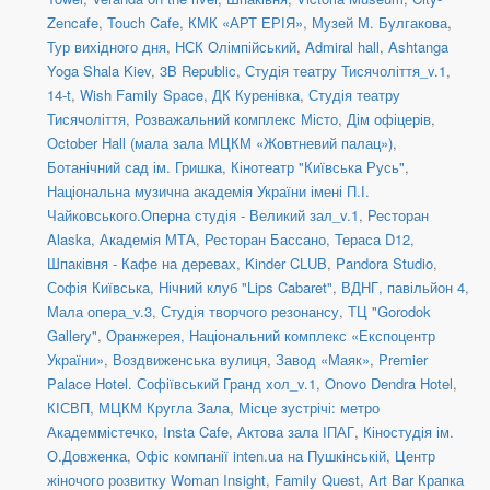
Zencafe
,
Touch Cafe
,
КМК «АРТ ЕРІЯ»
,
Музей М. Булгакова
,
Тур вихідного дня
,
НСК Олімпійський
,
Admiral hall
,
Ashtanga
Yoga Shala Kiev
,
3B Republic
,
Студія театру Тисячоліття_v.1
,
14-t
,
Wish Family Space
,
ДК Куренівка
,
Студія театру
Тисячоліття
,
Розважальний комплекс Місто
,
Дім офіцерів
,
October Hall (мала зала МЦКМ «Жовтневий палац»)
,
Ботанічний сад ім. Гришка
,
Кінотеатр "Київська Русь"
,
Національна музична академія України імені П.І.
Чайковського.Оперна студія - Великий зал_v.1
,
Ресторан
Alaska
,
Академія МТА
,
Ресторан Бассано
,
Тераса D12
,
Шпаківня - Кафе на деревах
,
Kinder CLUB
,
Pandora Studio
,
Софія Київська
,
Нічний клуб "Lips Cabaret"
,
ВДНГ, павільйон 4
,
Мала опера_v.3
,
Студія творчого резонансу
,
ТЦ "Gorodok
Gallery"
,
Оранжерея, Національний комплекс «Експоцентр
України»
,
Воздвиженська вулиця
,
Завод «Маяк»
,
Premier
Palace Hotel. Софіївський Гранд хол_v.1
,
Onovo Dendra Hotel
,
КІСВП
,
МЦКМ Кругла Зала
,
Місце зустрічі: метро
Академмістечко
,
Insta Cafe
,
Актова зала ІПАГ
,
Кіностудія ім.
О.Довженка
,
Офіс компанії inten.ua на Пушкінській
,
Центр
жіночого розвитку Woman Insight
,
Family Quest
,
Art Bar Крапка