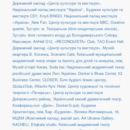
Державний заклад «Центр культури та мистецтв»
,
Національний палац мистецтв "Україна".
,
Будинок культури та
мистецтв СБУ
,
Клуб BINGO
,
Національний палац мистецтв
«Україна»_New Fan
,
Центр культури та мистецтв МВС
,
Creative
quarter
,
Зустріч: м. Театральна (біля кондитерських кіосків).
,
Зустріч: біля головного входу до Володимирського Собору
,
Максимум
,
ArtHall D12
,
«RECONQUISTA» Club
,
ТАО Event Hall
,
Державний заклад «Центр культури та мистецтв»
,
Музей-
квартира В. Косенка
,
Scenario Cafe
,
Київський муніципальний
академічний театр опери та балету для дітей та юнацтва_new
,
Музей історії Києва
,
Soda bar
,
Національний академічний театр
російської драмі імені Лесі Українки
,
Docker`s Blues Corner
,
IQ
Business Center
,
CLOSER
,
Біля будівлі бізнес-центру
,
32JazzClub
,
Alfavito Kyiv Hotel
,
Центр художньої та технічної
творчості «Печерськ»
,
Центр культури та мистецтв
Дніпровського району
,
Український малий драматичний театр
,
Конференц-хол «Депо»
,
Docker-G pub
,
Будинок
Архитектора_new
,
Бар «Будинок»
,
Велика Житомирська, 16
,
МЦКМ (Жовтневий палац)_малий зал
,
Art Ukraine Gallery
,
KACHELI
,
Etiqkate studio
,
Київський академічний театр