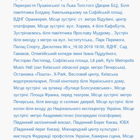
Перехрестя Пушкінської та Льва Толстого (Дворик БЦ)
,
Біля
пам'ятника Богдану Хмельницькому на Софійській площі
,
ВДНГ Оранжерея
,
Місце зустрічі: ст. метро Відубичі, центр
платформи
,
Місце зустрічі: вул. Хорива, 4 біля КафеБутік
,
Зустрічаємось біля пам'ятника Ярославу Мудрому.
,
Зустріч
біля виходу з метро на вул. Інститутська.
,
Парк Перемоги
,
Палац Спорту_Дискотека 90-х_16.02.2019 19:00
,
ВДНГ, Сад
Гамаков
,
Олімпійський коледж імені Івана Піддубного
,
Ресторан Листопад
,
Софіївська площа
,
L8 park
,
Kyiv Metropolis
Music Hall (зал Київської обласної ради, метро Печерська)
,
Остановка «Пошта»
,
X-Park
,
Весловий центр
,
Київська
водогрязелікарня
,
Літній кінотеатр біля Українського дому
,
Місце зустрічі: на зупинці «Вулиця Болсуновських»
,
Місце
зустрічі: Площа Франка, перед театром
,
Місце зустрічі: метро
Печерська, біля виходу зі скляних дверей
,
Місце зустрічі: біля
колон біля входу до Національного експоцентру України
,
Місце
зустрічі: метро Академмістечко (посередині платформи)
,
Південний залізничний вокзал
,
Південний Берег Києва
,
ЮБК
(Південний берег Києва)
,
Міжнародний центр культури і
мистецтв Федерації профспілок України_Камерна сцена
,
Місце