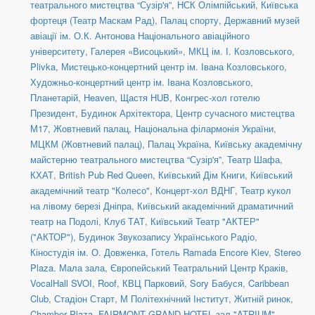
театрального мистецтва “Сузір'я”
,
НСК Олімпійський
,
Київська
фортеця (Театр Маскам Рад)
,
Палац спорту
,
Державний музей
авіації ім. О.К. Антонова Національного авіаційного
університету
,
Галерея «Висоцький»
,
МКЦ ім. І. Козловського
,
Plivka
,
Мистецько-концертний центр ім. Івана Козловського
,
Художньо-концертний центр ім. Івана Козловського
,
Планетарій
,
Heaven
,
Щастя HUB
,
Конгрес-хол готелю
Президент
,
Будинок Архітектора
,
Центр сучасного мистецтва
М17
,
Жовтневий палац
,
Національна філармонія України
,
МЦКМ (Жовтневий палац)
,
Палац Україна
,
Київську академічну
майстерню театрального мистецтва “Сузір'я”
,
Театр Шафа
,
КХАТ
,
British Pub Red Queen
,
Київський Дім Книги
,
Київський
академічний театр "Колесо"
,
Концерт-хол ВДНГ
,
Театр кукол
на лівому березі Дніпра
,
Київський академічний драматичний
театр на Подолі
,
Клуб ТАТ
,
Київський Театр "АКТЕР"
("АКТОР")
,
Будинок Звукозапису Українського Радіо
,
Кіностудія ім. О. Довженка
,
Готель Ramada Encore Kiev
,
Stereo
Plaza. Мала зала
,
Європейський Театральний Центр Краків
,
VocalHall SVOI
,
Roof
,
КВЦ Парковий
,
Sory Бабуся
,
Caribbean
Club
,
Стадіон Старт
,
М Політехнічний Інститут
,
Житній ринок
,
Chamber Plaza
,
FAIRMONT GRAND HOTEL зал "ATRIUM"
,