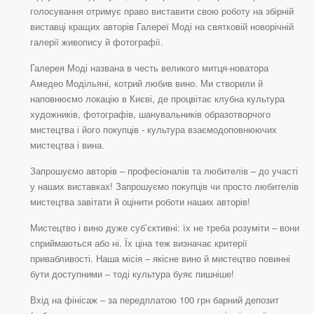
голосування отримує право виставити свою роботу на збірній
виставці кращих авторів Галереї Моді на святковій новорічній
галерії живопису й фотографії.
Галерея Моді названа в честь великого митця-новатора
Амедео Модільяні, котрий любив вино. Ми створили й
наповнюємо локацію в Києві, де процвітає клубна культура
художників, фотографів, шанувальників образотворчого
мистецтва і його покупців - культура взаємодоповнюючих
мистецтва і вина.
Запрошуємо авторів – професіоналів та любителів – до участі
у наших виставках! Запрошуємо покупців чи просто любителів
мистецтва завітати й оцінити роботи наших авторів!
Мистецтво і вино дуже суб’єктивні: їх не треба розуміти – вони
сприймаються або ні. Їх ціна теж визначає критерії
привабливості. Наша місія – якісне вино й мистецтво повинні
бути доступними – тоді культура буяє пишніше!
Вхід на фінісаж – за передплатою 100 грн барний депозит