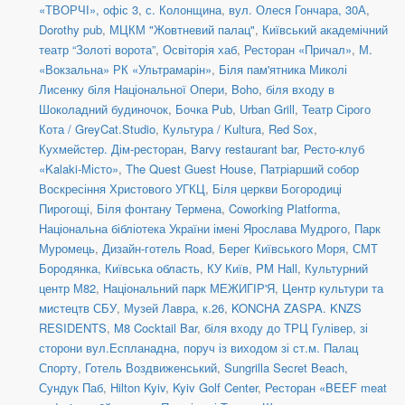
«ТВОРЧІ», офіс 3
,
с. Колонщина
,
вул. Олеся Гончара, 30А
,
Dorothy pub
,
МЦКМ "Жовтневий палац"
,
Київський академічний
театр “Золоті ворота”
,
Освіторія хаб
,
Ресторан «Причал»
,
М.
«Вокзальна» РК «Ультрамарін»
,
Біля пам'ятника Миколі
Лисенку біля Національної Опери
,
Boho
,
біля входу в
Шоколадний будиночок
,
Бочка Pub
,
Urban Grill
,
Театр Сірого
Кота / GreyCat.Studio
,
Культура / Kultura
,
Red Sox
,
Кухмейстер. Дім-ресторан
,
Barvy restaurant bar
,
Ресто-клуб
«Kalaki-Місто»
,
The Quest Guest House
,
Патріарший собор
Воскресіння Христового УГКЦ
,
Біля церкви Богородиці
Пирогощі
,
Біля фонтану Термена
,
Coworking Platforma
,
Національна бібліотека України імені Ярослава Мудрого
,
Парк
Муромець
,
Дизайн-готель Road
,
Берег Київського Моря
,
СМТ
Бородянка, Київська область
,
КУ Київ
,
PM Hall
,
Культурний
центр М82
,
Національний парк МЕЖИГІР'Я
,
Центр культури та
мистецтв СБУ
,
Музей Лавра, к.26
,
KONCHA ZASPA. KNZS
RESIDENTS
,
M8 Cocktail Bar
,
біля входу до ТРЦ Гулівер, зі
сторони вул.Еспланадна, поруч із виходом зі ст.м. Палац
Спорту
,
Готель Воздвиженський
,
Sungrilla Secret Beach
,
Сундук Паб
,
Hilton Kyiv
,
Kyiv Golf Center
,
Ресторан «BEEF meat