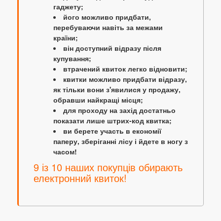
гаджету;
його можливо придбати,
перебуваючи навіть за межами
країни;
він доступний відразу після
купування;
втрачений квиток легко відновити;
квитки можливо придбати відразу,
як тільки вони з'явилися у продажу,
обравши найкращі місця;
для проходу на захід достатньо
показати лише штрих-код квитка;
ви берете участь в економії
паперу, зберіганні лісу і йдете в ногу з
часом!
9 із 10 наших покупців обирають
електронний квиток!