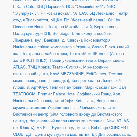
L`Kafa Cafe
,
КВЦ Парковий
,
НСК "Олімпійський" / NSC
"Olympiyskiy"
,
Річковий вокзал
,
''ATLAS
,
БЦ Леонардо
,
Театр-
студія Тисячоліття
,
МЦКМ ПУ (Жовтневий палац)
,
CHI by
Decadence House
,
Театр на Михайлівській, Верхня сцена
,
Палац культури КПІ
,
Bel etage
,
Біля входу в особняк
Лібермана, вул. Банкова, 2
,
Київська Консерваторія
,
Національна спілка композиторів України
,
Stereo Plaza_малий
зал
,
Театральна лабораторія
,
Театр «МежIIIКолон» (Актова
зала КИСІТ КНЕУ)
,
Новий український театр, Верхня сцена
,
ATLAS
,
ТМЦ Краків
,
Театр «Сузір'я»
,
Міжнародний
виставковий центр
,
Клуб MEZZANINE
,
ExitGames
,
Тестове
місце проведення (Площадка)
,
Концерт-хол на Львівській
площі, 8
,
Арт-Клуб Теплий Ламповий
,
Маріїнський парк
,
Зал
TEATROOM
,
Premier Palace Hotel Софіївський Гранд Хол
,
Національний заповідник «Софія Київська»
,
Національна
музична академія України імені П.І. Чайковського
,
ст.м.
Виставковий центр (біля головного входу до Виставкового
центру)
,
Національний палац мистецтв «Україна»_New
,
ATLAS
(ex-Юність)
,
БК КПІ
,
Будинок художника
,
Bel etage CONCERT
CLUB
,
ДЗ «Центр культури та мистецтв»
,
ДK Дніпроспецсталь
,