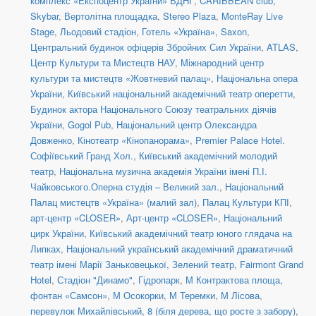
комплекс «Експоцентр України» ВДНГ
,
CARIBBEAN club
,
Skybar
,
Вертолітна площадка
,
Stereo Plaza
,
MonteRay Live
Stage
,
Льодовий стадіон
,
Готель «Україна»
,
Saxon
,
Центральний будинок офіцерів Збройних Сил України
,
ATLAS
,
Центр Культури та Мистецтв НАУ
,
Міжнародний центр
культури та мистецтв «Жовтневий палац»
,
Національна опера
України
,
Київський національний академічний театр оперетти
,
Будинок актора Національного Союзу театральних діячів
України
,
Gogol Pub
,
Національний центр Олександра
Довженко
,
Кінотеатр «Кінопанорама»
,
Premier Palace Hotel.
Софіївський Гранд Хол.
,
Київський академічний молодий
театр
,
Національна музична академія України імені П.І.
Чайковського.Оперна студія – Великий зал.
,
Національний
Палац мистецтв «Україна» (малий зал)
,
Палац Культури КПІ
,
арт-центр «CLOSER»
,
Арт-центр «CLOSER»
,
Національний
цирк України
,
Київський академічний театр юного глядача на
Липках
,
Національний український академічний драматичний
театр імені Марії Заньковецької
,
Зелений театр
,
Fairmont Grand
Hotel
,
Стадіон "Динамо"
,
Гідропарк
,
М Контрактова площа,
фонтан «Самсон»
,
М Осокорки
,
М Теремки
,
М Лісова
,
перевулок Михайлівський, 8 (біля дерева, що росте з забору)
,