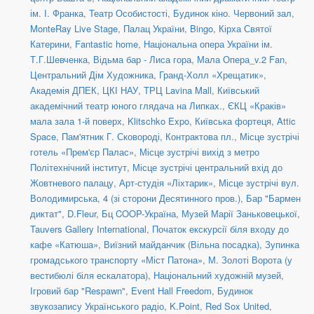
ім. І. Франка
,
Театр Особистості
,
Будинок кіно. Червоний зал
,
MonteRay Live Stage
,
Палац України
,
Bingo
,
Кірха Святої
Катерини
,
Fantastic home
,
Національна опера України ім.
Т.Г.Шевченка
,
Відьма бар - Лиса гора
,
Мала Опера_v.2 Fan
,
Центральний Дім Художника
,
Гранд-Холл «Хрещатик»
,
Академія ДПЕК
,
ЦКІ НАУ
,
ТРЦ Lavina Mall
,
Київський
академічний театр юного глядача на Липках.
,
ЄКЦ «Краків»
мала зала 1-й поверх
,
Klitschko Expo
,
Київська фортеця
,
Attic
Space
,
Пам'ятник Г. Сковороді, Контрактова пл.
,
Місце зустрічі
готель «Прем'єр Палас»
,
Місце зустрічі вихід з метро
Політехнічний інститут
,
Місце зустрічі центральний вхід до
Жовтневого палацу
,
Арт-студія «Ліхтарик»
,
Місце зустрічі вул.
Володимирська, 4 (зі сторони Десятинного пров.)
,
Бар "Бармен
диктат"
,
D.Fleur
,
Бц COOP-Україна
,
Музей Марії Заньковецької
,
Tauvers Gallery International
,
Початок екскурсії біля входу до
кафе «Катюша»
,
Виїзний майданчик (Вільна посадка)
,
Зупинка
громадського транспорту «Міст Патона»
,
М. Золоті Ворота (у
вестибюлі біля ескалатора)
,
Національний художній музей
,
Ігровий бар "Respawn"
,
Event Hall Freedom
,
Будинок
звукозапису Українського радіо
,
K.Point
,
Red Sox United
,