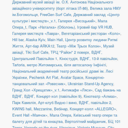
Державний музей авіації ім. О.К. Антонова Національного
авіаційного університету (борт літака ІЛ-86)
,
Велика зала НМУ
ім.Богомольця
,
FreeGen Surf Cafe
,
Державний заклад «Центр
культури і мистецтв»_v.1
,
Галерея «Висоцький»
,
Мала
Опера_t
,
Парк «Наталка» (Оболонь)
,
Ігровий бар VR HUB
,
Галерея мистецтв «Лавра»
,
Вегетаріанський ресторан «Коло»
,
Hill bar
,
Alaska Kyiv
,
Main Hall
,
Центр розвитку людини Ритмі
Життя
,
Арт-бар ARKA12
,
Театр «Між Трьох Колон»
,
Музей
авіації
,
Tiki Surf Cafe
,
ТРЦ "Район" 2 поверх
,
ВДНГ,
Центральний Павільйон 1
,
Кіностудія
,
ВДНГ, 13-й павільйон
,
Tartoria
,
метро Житомирська, біля автосалону Інфініті
,
Національний академічний театр російської драмі ім. Лесі
Українки
,
Pechersk Art Flat
,
Avatar Space
,
Концертно-
танцювальний зал «Ровесник»
,
Ukrainian Stand-Up Agency
,
Гранд Хол «Хрещатик»_v.1
,
Антикафе «Ляси»
,
Сад бажань на
ВДНГ
,
ВДНГ, Концерт-хол (павільйон 9)
,
Кінотеатр «Алмаз»
,
Парк Камелія
,
Арт-клуб Видно і вино
,
ВДНГ, павільйон 2
,
KWINS hall
,
Mezzanine
,
Вебінар
,
Концерт-холл «ALLEGRO»
,
Event Hall «Маячок»
,
Мала Опера
,
Київський театр опери та
балету для дітей та юнацтва
,
Вертолітний майданчик
,
БЦ 101
Tower
,
Veranda on the river
,
Шпаківня
,
Victoria Museum
,
City-