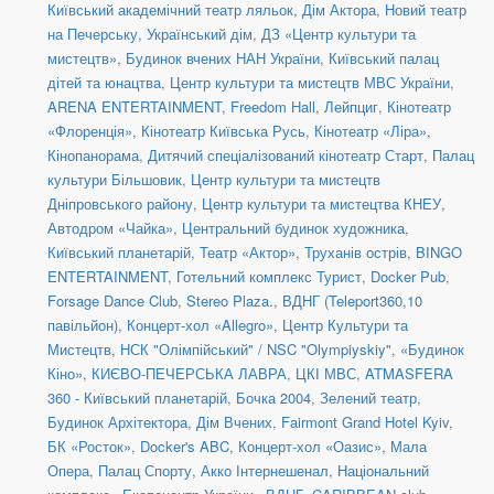
Київський академічний театр ляльок
,
Дім Актора
,
Новий театр
на Печерську
,
Український дім
,
ДЗ «Центр культури та
мистецтв»
,
Будинок вчених НАН України
,
Київський палац
дітей та юнацтва
,
Центр культури та мистецтв МВС України
,
ARENA ENTERTAINMENT
,
Freedom Hall
,
Лейпциг
,
Кінотеатр
«Флоренція»
,
Кінотеатр Київська Русь
,
Кінотеатр «Ліра»
,
Кінопанорама
,
Дитячий спеціалізований кінотеатр Старт
,
Палац
культури Більшовик
,
Центр культури та мистецтв
Дніпровського району
,
Центр культури та мистецтва КНЕУ
,
Автодром «Чайка»
,
Центральний будинок художника
,
Київський планетарій
,
Театр «Актор»
,
Труханів острів
,
BINGO
ENTERTAINMENT
,
Готельний комплекс Турист
,
Docker Pub
,
Forsage Dance Club
,
Stereo Plaza.
,
ВДНГ (Teleport360,10
павільйон)
,
Концерт-хол «Allegro»
,
Центр Культури та
Мистецтв
,
НСК "Олімпійський" / NSC "Olympiyskiy"
,
«Будинок
Кіно»
,
КИЄВО-ПЕЧЕРСЬКА ЛАВРА
,
ЦКІ МВС
,
ATMASFERA
360 - Київський планетарій
,
Бочка 2004
,
Зелений театр
,
Будинок Архітектора
,
Дім Вчених
,
Fairmont Grand Hotel Kyiv
,
БК «Росток»
,
Docker's ABC
,
Концерт-хол «Оазис»
,
Мала
Опера
,
Палац Спорту
,
Акко Інтернешенал
,
Національний